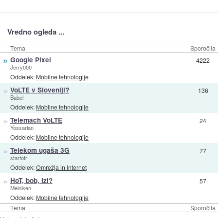
Vredno ogleda ...
Tema
Sporočila
»
Google Pixel
4222
Jerry000
Oddelek:
Mobilne tehnologije
»
VoLTE v Sloveniji?
136
Babel
Oddelek:
Mobilne tehnologije
»
Telemach VoLTE
24
Yossarian
Oddelek:
Mobilne tehnologije
»
Telekom ugaša 3G
77
starfotr
Oddelek:
Omrežja in internet
»
HoT, bob, Izi?
57
Meiniken
Oddelek:
Mobilne tehnologije
Tema
Sporočila