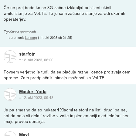
Če ne prej bodo ko se 3G začne izklapljat prisiljeni ukinit
whitelistanje za VoLTE. To je sam začasno stanje zaradi okornih
operaterjev.
Zgodovina sprememb…
spremenil:
Lonsarg
(
11. okt 2023 ob 21:25
)
starfotr
::
12. okt 2023, 06:20
Povsem verjetno je tudi, da se plačuje razne licence proizvajalcem
opreme. Zato predplačniki nimajo možnosti za VoLTE.
Master_Yoda
::
12. okt 2023, 09:48
Je pa smesno da so nekateri Xiaomi telefoni na listi, drugi pa ne,
kot da bojo sli delati razlike v volte implementaciji med telefoni ker
imajo prevec denarja.
Maxl