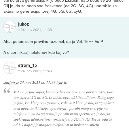
Cilj je, da se bodo vse frekvence (od 2G, 3G, 4G) uporabile za
aktualno generacijo, torej 4G, 5G, 6G, xyG...
jukoz
::
24. nov 2021, 11:38
Aha, potem sem pravilno razumel, da je VoLTE == VoIP
A o certifikaciji telefonov kdo kaj ve?
strom_15
::
24. nov 2021, 11:40
starfotr
je
24. nov 2021 ob 11:33
izjavil
:
VoLTE je pač super, ker je vedno več površine pokrite s 4G, tudi
tam kjer ni 2G ali 3G. In lahko opraviš klic tudi tam. Poleg tega
je fino, ker klic prej vzpostavi, kakovost klica je boljša (zaenkrat
med uporabniki istega operaterja), porabi manj energije na
telefonu in na bazni postaji, porabi manj spektra oz. je boljša
spektralna učinkovitost v primerjavi z 2G ali 3G. Ter seveda že
od 3G naprej je mogoče telefonirat in brskat po spletu