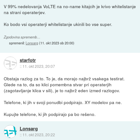
V 99% nedelovanja VoLTE na no-name kitajcih je krivo whitelistanje
na strani operaterjev.
Ko bodo vsi operaterji whitelistanje ukinili bo vse super.
Zgodovina sprememb…
spremenil:
Lonsarg
(
11. okt 2023 ob 20:00
)
starfotr
::
11. okt 2023, 20:07
Obstaja razlog za to. To je, da morajo najbrž vsakega testirat.
Glede na to, da so klici pomembna stvar pri operaterjih
(zagotavljanje klica v sili), je to najbrž eden izmed razlogov.
Telefone, ki jih v svoji ponudbi podpirajo. XY modelov pa ne.
Kupujte telefone, ki jih podpirajo pa bo rešeno.
Lonsarg
::
11. okt 2023, 20:22