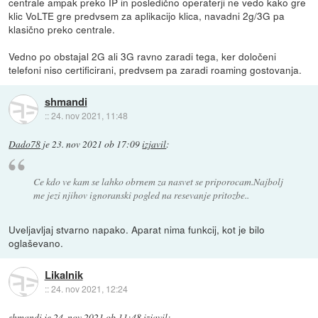
centrale ampak preko IP in posledično operaterji ne vedo kako gre
klic VoLTE gre predvsem za aplikacijo klica, navadni 2g/3G pa
klasično preko centrale.
Vedno po obstajal 2G ali 3G ravno zaradi tega, ker določeni
telefoni niso certificirani, predvsem pa zaradi roaming gostovanja.
shmandi
::
24. nov 2021, 11:48
Dado78
je
23. nov 2021 ob 17:09
izjavil
:
Ce kdo ve kam se lahko obrnem za nasvet se priporocam.Najbolj
me jezi njihov ignoranski pogled na resevanje pritozbe..
Uveljavljaj stvarno napako. Aparat nima funkcij, kot je bilo
oglaševano.
Likalnik
::
24. nov 2021, 12:24
shmandi
je
24. nov 2021 ob 11:48
izjavil
: