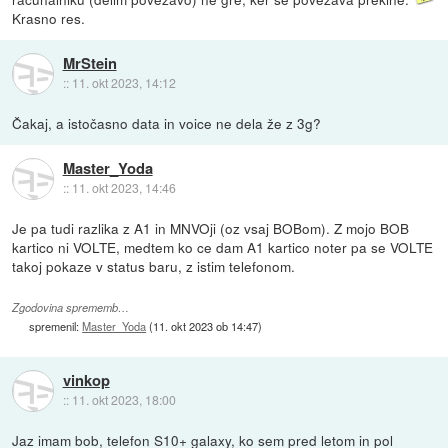
Krasno res.
MrStein
::
11. okt 2023, 14:12
Čakaj, a istočasno data in voice ne dela že z 3g?
Master_Yoda
::
11. okt 2023, 14:46
Je pa tudi razlika z A1 in MNVOji (oz vsaj BOBom). Z mojo BOB
kartico ni VOLTE, medtem ko ce dam A1 kartico noter pa se VOLTE
takoj pokaze v status baru, z istim telefonom.
Zgodovina sprememb…
spremenil:
Master_Yoda
(
11. okt 2023 ob 14:47
)
vinkop
::
11. okt 2023, 18:00
Jaz imam bob, telefon S10+ galaxy, ko sem pred letom in pol