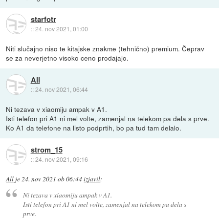
starfotr
::
24. nov 2021, 01:00
Niti slučajno niso te kitajske znakme (tehnično) premium. Čeprav
se za neverjetno visoko ceno prodajajo.
All
::
24. nov 2021, 06:44
Ni tezava v xiaomiju ampak v A1.
Isti telefon pri A1 ni mel volte, zamenjal na telekom pa dela s prve.
Ko A1 da telefone na listo podprtih, bo pa tud tam delalo.
strom_15
::
24. nov 2021, 09:16
All
je
24. nov 2021 ob 06:44
izjavil
:
Ni tezava v xiaomiju ampak v A1.
Isti telefon pri A1 ni mel volte, zamenjal na telekom pa dela s
prve.