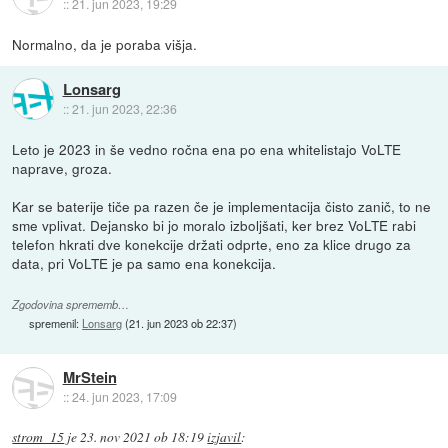
::
21. jun 2023, 19:29
Normalno, da je poraba višja.
Lonsarg
::
21. jun 2023, 22:36
Leto je 2023 in še vedno ročna ena po ena whitelistajo VoLTE
naprave, groza.
Kar se baterije tiče pa razen če je implementacija čisto zanič, to ne
sme vplivat. Dejansko bi jo moralo izboljšati, ker brez VoLTE rabi
telefon hkrati dve konekcije držati odprte, eno za klice drugo za
data, pri VoLTE je pa samo ena konekcija.
Zgodovina sprememb…
spremenil:
Lonsarg
(
21. jun 2023 ob 22:37
)
MrStein
::
24. jun 2023, 17:09
strom_15
je
23. nov 2021 ob 18:19
izjavil
: