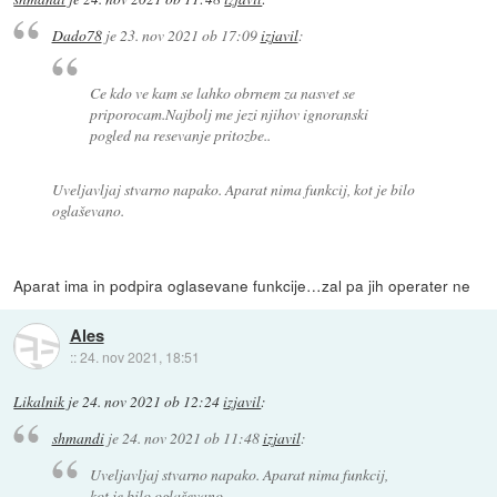
Dado78
je
23. nov 2021 ob 17:09
izjavil
:
Ce kdo ve kam se lahko obrnem za nasvet se
priporocam.Najbolj me jezi njihov ignoranski
pogled na resevanje pritozbe..
Uveljavljaj stvarno napako. Aparat nima funkcij, kot je bilo
oglaševano.
Aparat ima in podpira oglasevane funkcije…zal pa jih operater ne
Ales
::
24. nov 2021, 18:51
Likalnik
je
24. nov 2021 ob 12:24
izjavil
:
shmandi
je
24. nov 2021 ob 11:48
izjavil
:
Uveljavljaj stvarno napako. Aparat nima funkcij,
kot je bilo oglaševano.