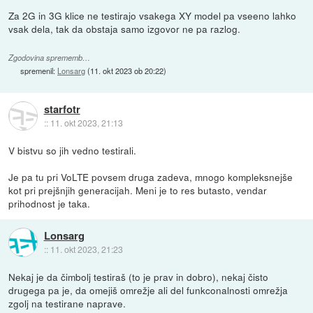
Za 2G in 3G klice ne testirajo vsakega XY model pa vseeno lahko
vsak dela, tak da obstaja samo izgovor ne pa razlog.
Zgodovina sprememb…
spremenil:
Lonsarg
(
11. okt 2023 ob 20:22
)
starfotr
::
11. okt 2023, 21:13
V bistvu so jih vedno testirali.
Je pa tu pri VoLTE povsem druga zadeva, mnogo kompleksnejše
kot pri prejšnjih generacijah. Meni je to res butasto, vendar
prihodnost je taka.
Lonsarg
::
11. okt 2023, 21:23
Nekaj je da čimbolj testiraš (to je prav in dobro), nekaj čisto
drugega pa je, da omejiš omrežje ali del funkconalnosti omrežja
zgolj na testirane naprave.