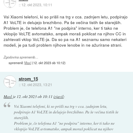
::
12. okt 2023, 10:11
Vsi Xiaomi telefoni, ki so prišli na trg v cca. zadnjem letu, podpirajo
A1 VoLTE in delujejo brezhibno. Pa še večina tistih še starejših.
Problem je, če telefona A1 "ne podpira" interno, ker ti tako ne
vklopijo VoLTE avtomatsko, ampak moraš poklicat na njihov CC in
zahtevati vklop VoLTE-ja. Da so pa na A1 seznamu samo nekateri
modeli, je pa tudi problem njihove lenobe in ne ažurirane strani.
Zgodovina sprememb…
spremenil:
Maxl
(
12. okt 2023 ob 10:12
)
strom_15
::
12. okt 2023, 13:21
Maxl
je
12. okt 2023 ob 10:11
izjavil
:
Vsi Xiaomi telefoni, ki so prišli na trg v cca. zadnjem letu,
podpirajo A1 VoLTE in delujejo brezhibno. Pa še večina tistih še
starejših.
Problem je, če telefona A1 "ne podpira" interno, ker ti tako ne
vklopijo VoLTE avtomatsko, ampak moraš poklicat na njihov