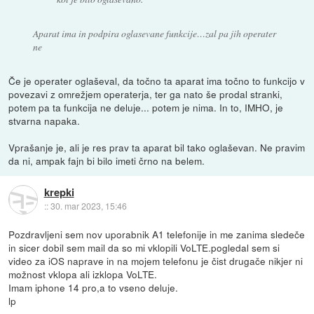
Aparat ima in podpira oglasevane funkcije…zal pa jih operater
ne
Če je operater oglaševal, da točno ta aparat ima točno to funkcijo v
povezavi z omrežjem operaterja, ter ga nato še prodal stranki,
potem pa ta funkcija ne deluje... potem je nima. In to, IMHO, je
stvarna napaka.
Vprašanje je, ali je res prav ta aparat bil tako oglaševan. Ne pravim
da ni, ampak fajn bi bilo imeti črno na belem.
krepki
::
30. mar 2023, 15:46
Pozdravljeni sem nov uporabnik A1 telefonije in me zanima sledeče
in sicer dobil sem mail da so mi vklopili VoLTE.pogledal sem si
video za iOS naprave in na mojem telefonu je čist drugače nikjer ni
možnost vklopa ali izklopa VoLTE.
Imam iphone 14 pro,a to vseno deluje.
lp