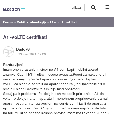
☰
Forum
»
Mobilne tehnologije
»
A1 -voLTE certifikati
A1 -voLTE certifikati
Dado78
::
23. nov 2021, 17:09
Pozdravljeni
Imam eno vprasanje in sicer na A1 sem kupil mobilni aparat
znamke Xiaomi MI11 ultra-meseca avgusta.Pogoj za nakup je bil
seveda premium razred aparata -procesor,kamera,display
voLTE.Za slednje so trdili da aparat podpira ,kajti naorcniki pri A1
smo bili slednji delezni te funkcije med operaterji..
Sedaj pa k problemu -Po dolgih treh mesecih prickanja z A1 da
volte ne deluje na tem aparatu in nenehnem prepricevanju da naj
aparat resetiram ter ga posljem na servis so mi javili da aparat iz
njihove strani -se pravi A1 ni voLTE certificirana naprava!!Je kdo
na forumu ki se spozna kaksne pravice imam kot zaveden kupec!?