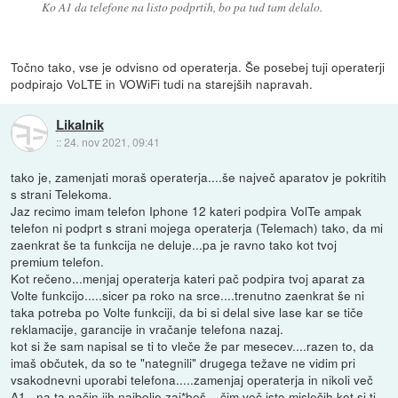
Ko A1 da telefone na listo podprtih, bo pa tud tam delalo.
Točno tako, vse je odvisno od operaterja. Še posebej tuji operaterji
podpirajo VoLTE in VOWiFi tudi na starejših napravah.
Likalnik
::
24. nov 2021, 09:41
tako je, zamenjati moraš operaterja....še največ aparatov je pokritih
s strani Telekoma.
Jaz recimo imam telefon Iphone 12 kateri podpira VolTe ampak
telefon ni podprt s strani mojega operaterja (Telemach) tako, da mi
zaenkrat še ta funkcija ne deluje...pa je ravno tako kot tvoj
premium telefon.
Kot rečeno...menjaj operaterja kateri pač podpira tvoj aparat za
Volte funkcijo.....sicer pa roko na srce....trenutno zaenkrat še ni
taka potreba po Volte funkciji, da bi si delal sive lase kar se tiče
reklamacije, garancije in vračanje telefona nazaj.
kot si že sam napisal se ti to vleče že par mesecev....razen to, da
imaš občutek, da so te "nategnili" drugega težave ne vidim pri
vsakodnevni uporabi telefona.....zamenjaj operaterja in nikoli več
A1...na ta način jih najbolje zaj*beš....čim več isto mislečih kot si ti