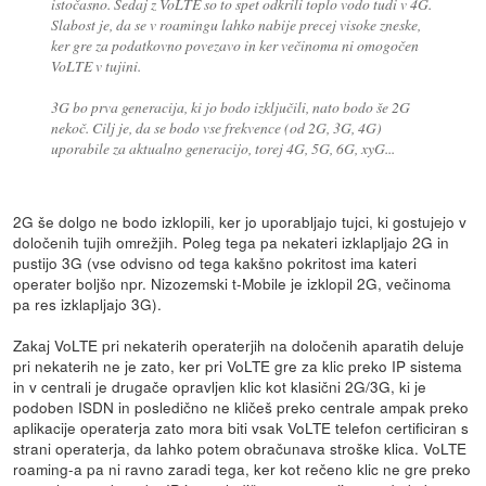
istočasno. Sedaj z VoLTE so to spet odkrili toplo vodo tudi v 4G.
Slabost je, da se v roamingu lahko nabije precej visoke zneske,
ker gre za podatkovno povezavo in ker večinoma ni omogočen
VoLTE v tujini.
3G bo prva generacija, ki jo bodo izključili, nato bodo še 2G
nekoč. Cilj je, da se bodo vse frekvence (od 2G, 3G, 4G)
uporabile za aktualno generacijo, torej 4G, 5G, 6G, xyG...
2G še dolgo ne bodo izklopili, ker jo uporabljajo tujci, ki gostujejo v
določenih tujih omrežjih. Poleg tega pa nekateri izklapljajo 2G in
pustijo 3G (vse odvisno od tega kakšno pokritost ima kateri
operater boljšo npr. Nizozemski t-Mobile je izklopil 2G, večinoma
pa res izklapljajo 3G).
Zakaj VoLTE pri nekaterih operaterjih na določenih aparatih deluje
pri nekaterih ne je zato, ker pri VoLTE gre za klic preko IP sistema
in v centrali je drugače opravljen klic kot klasični 2G/3G, ki je
podoben ISDN in posledično ne kličeš preko centrale ampak preko
aplikacije operaterja zato mora biti vsak VoLTE telefon certificiran s
strani operaterja, da lahko potem obračunava stroške klica. VoLTE
roaming-a pa ni ravno zaradi tega, ker kot rečeno klic ne gre preko