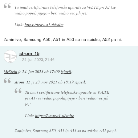
Tu imaš certificirane telefonske aparate za VoLTE pri A1 (se
vedno popolnjujejo - beri vedno več jih je):
Link:
https://www.a1.si/volte
Zanimivo, Samsung A50, A51 in A53 so na spisku, A52 pa ni.
strom_15
::
24. jun 2023, 21:46
MrStein
je
24. jun 2023 ob 17:09
izjavil
:
strom_15
je
23. nov 2021 ob 18:19
izjavil
:
Tu imaš certificirane telefonske aparate za VoLTE
pri A1 (se vedno popolnjujejo - beri vedno več jih
je):
Link:
https://www.a1.si/volte
Zanimivo, Samsung A50, A51 in A53 so na spisku, A52 pa ni.