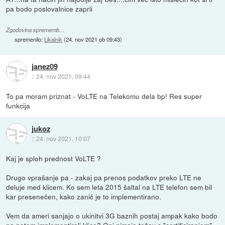
pa bodo poslovalnice zaprli
Zgodovina sprememb…
spremenilo:
Likalnik
(
24. nov 2021 ob 09:43
)
janez09
::
24. nov 2021, 09:44
To pa moram priznat - VoLTE na Telekomu dela bp! Res super
funkcija
jukoz
::
24. nov 2021, 10:07
Kaj je sploh prednost VoLTE ?
Drugo vprašanje pa - zakaj pa prenos podatkov preko LTE ne
deluje med klicem. Ko sem leta 2015 šaltal na LTE telefon sem bil
kar presenečen, kako zanič je to implementirano.
Vem da ameri sanjajo o ukinitvi 3G baznih postaj ampak kako bodo