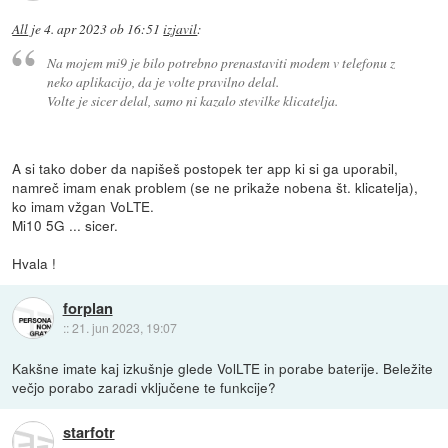
All
je
4. apr 2023 ob 16:51
izjavil
:
Na mojem mi9 je bilo potrebno prenastaviti modem v telefonu z
neko aplikacijo, da je volte pravilno delal.
Volte je sicer delal, samo ni kazalo stevilke klicatelja.
A si tako dober da napišeš postopek ter app ki si ga uporabil,
namreč imam enak problem (se ne prikaže nobena št. klicatelja),
ko imam vžgan VoLTE.
Mi10 5G ... sicer.
Hvala !
forplan
::
21. jun 2023, 19:07
Kakšne imate kaj izkušnje glede VolLTE in porabe baterije. Beležite
večjo porabo zaradi vključene te funkcije?
starfotr