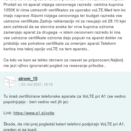
Prodali so mi aparat visjega cenovnega razreda -celotna kupnina
1050€ ki nima ustreznih certifikatov za uporabo voLTE.Med tem ko
imajo naprave Xiaomi nizjega cenovnega ter budget razreda vse
ustrezne certifikate.Zadnjo reklamacijo mi ze resujejo od 28.10 kjer
sem zahteval da se stornira aneks ter vrne kupnina oziroma
zamenjajo aparat za drugega -v istem cenovnem razredu ki ima
vse ustrezne certifikate oziroma dajo popust na aparat dokler ne
pridobijo vse potrebne certifikate za omenjen aparat.Telekom
kartica ima takoj opcijo voLTE na tem aparatu..
Ce kdo ve kam se lahko obrnem za nasvet se priporocam.Najbolj
me jezi njihov ignoranski pogled na resevanje pritozbe..
strom_15
::
23. nov 2021, 18:19
Tu imaš certificirane telefonske aparate za VoLTE pri A1 (se vedno
popolnjujejo - beri vedno več jih je):
Link:
https://www.a1.si/volte
Škoda, da nisi prej pogledal kateri telefoni podpirajo VoLTE pri A1,
preden si ga kupil.