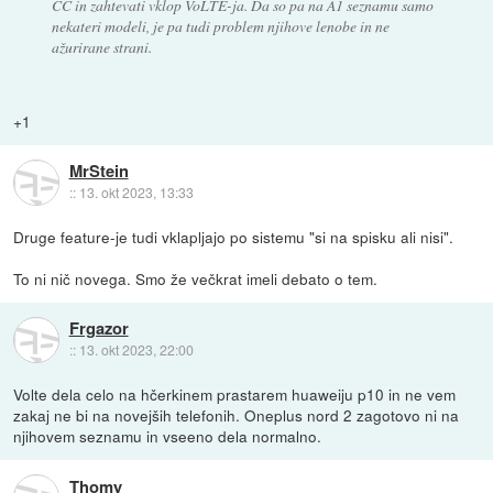
CC in zahtevati vklop VoLTE-ja. Da so pa na A1 seznamu samo
nekateri modeli, je pa tudi problem njihove lenobe in ne
ažurirane strani.
+1
MrStein
::
13. okt 2023, 13:33
Druge feature-je tudi vklapljajo po sistemu "si na spisku ali nisi".
To ni nič novega. Smo že večkrat imeli debato o tem.
Frgazor
::
13. okt 2023, 22:00
Volte dela celo na hčerkinem prastarem huaweiju p10 in ne vem
zakaj ne bi na novejših telefonih. Oneplus nord 2 zagotovo ni na
njihovem seznamu in vseeno dela normalno.
Thomy