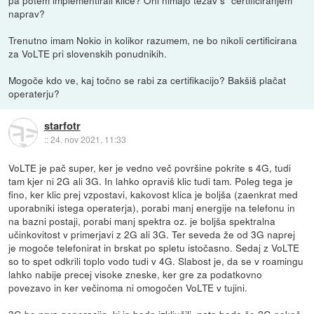
pa potem implementirali klice? Oni nimajo težav s "certificiranjem"
naprav?
Trenutno imam Nokio in kolikor razumem, ne bo nikoli certificirana
za VoLTE pri slovenskih ponudnikih.
Mogoče kdo ve, kaj točno se rabi za certifikacijo? Bakšiš plačat
operaterju?
starfotr
::
24. nov 2021, 11:33
VoLTE je pač super, ker je vedno več površine pokrite s 4G, tudi
tam kjer ni 2G ali 3G. In lahko opraviš klic tudi tam. Poleg tega je
fino, ker klic prej vzpostavi, kakovost klica je boljša (zaenkrat med
uporabniki istega operaterja), porabi manj energije na telefonu in
na bazni postaji, porabi manj spektra oz. je boljša spektralna
učinkovitost v primerjavi z 2G ali 3G. Ter seveda že od 3G naprej
je mogoče telefonirat in brskat po spletu istočasno. Sedaj z VoLTE
so to spet odkrili toplo vodo tudi v 4G. Slabost je, da se v roamingu
lahko nabije precej visoke zneske, ker gre za podatkovno
povezavo in ker večinoma ni omogočen VoLTE v tujini.
3G bo prva generacija, ki jo bodo izključili, nato bodo še 2G nekoč.