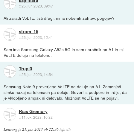
kajtimara
::
25. jun 2023, 09:47
Ali zaradi VoLTE, tisti drugi, nima nobenih zahtev, pogojev?
strom_15
::
25. jun 2023, 12:41
Sam ima Samsung Galaxy A52s 5G in sem naročnik na A1 in mi
VoLTE deluje na telefonu.
Trupl0
::
25. jun 2023, 14:54
Samsung Note 9 preverjeno VoLTE ne deluje na A1. Zamenjaš
simko nazaj na telemach pa deluje. Govoril s podporo in trdijo, da
je vklopljeno ampak ni delovalo. Možnost VoLTE se ne pojavi.
Rias Gremory
::
11. okt 2023, 10:32
Lonsarg
je
21. jun 2023 ob 22:36
izjavil
: