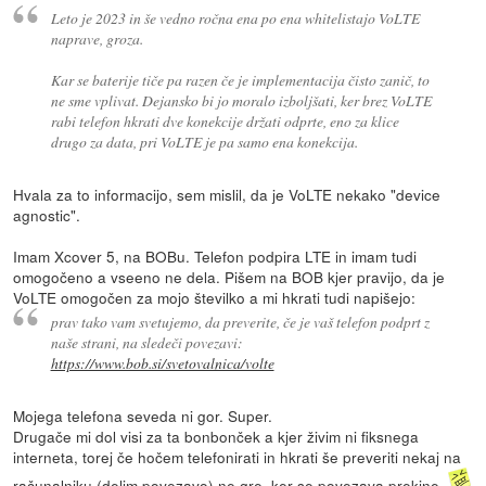
Leto je 2023 in še vedno ročna ena po ena whitelistajo VoLTE
naprave, groza.
Kar se baterije tiče pa razen če je implementacija čisto zanič, to
ne sme vplivat. Dejansko bi jo moralo izboljšati, ker brez VoLTE
rabi telefon hkrati dve konekcije držati odprte, eno za klice
drugo za data, pri VoLTE je pa samo ena konekcija.
Hvala za to informacijo, sem mislil, da je VoLTE nekako "device
agnostic".
Imam Xcover 5, na BOBu. Telefon podpira LTE in imam tudi
omogočeno a vseeno ne dela. Pišem na BOB kjer pravijo, da je
VoLTE omogočen za mojo številko a mi hkrati tudi napišejo:
prav tako vam svetujemo, da preverite, če je vaš telefon podprt z
naše strani, na sledeči povezavi:
https://www.bob.si/svetovalnica/volte
Mojega telefona seveda ni gor. Super.
Drugače mi dol visi za ta bonbonček a kjer živim ni fiksnega
interneta, torej če hočem telefonirati in hkrati še preveriti nekaj na
računalniku (delim povezavo) ne gre, ker se povezava prekine.