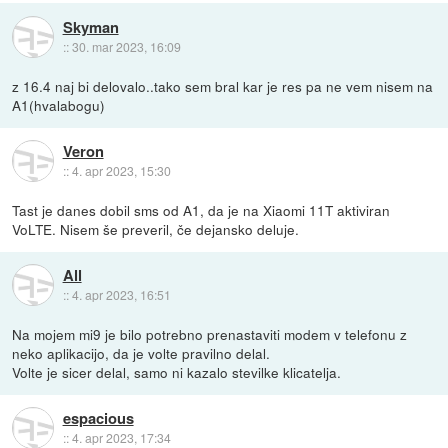
Skyman
::
30. mar 2023, 16:09
z 16.4 naj bi delovalo..tako sem bral kar je res pa ne vem nisem na
A1(hvalabogu)
Veron
::
4. apr 2023, 15:30
Tast je danes dobil sms od A1, da je na Xiaomi 11T aktiviran
VoLTE. Nisem še preveril, če dejansko deluje.
All
::
4. apr 2023, 16:51
Na mojem mi9 je bilo potrebno prenastaviti modem v telefonu z
neko aplikacijo, da je volte pravilno delal.
Volte je sicer delal, samo ni kazalo stevilke klicatelja.
espacious
::
4. apr 2023, 17:34