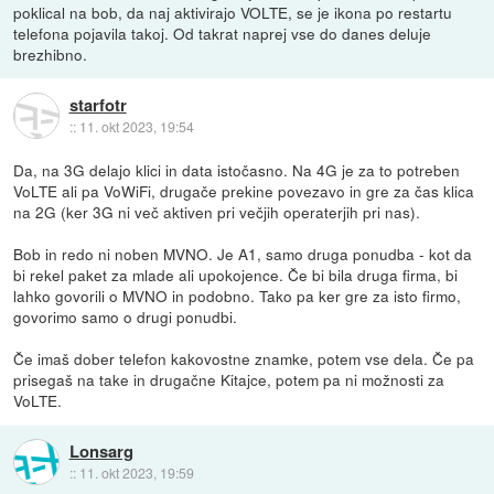
poklical na bob, da naj aktivirajo VOLTE, se je ikona po restartu
telefona pojavila takoj. Od takrat naprej vse do danes deluje
brezhibno.
starfotr
::
11. okt 2023, 19:54
Da, na 3G delajo klici in data istočasno. Na 4G je za to potreben
VoLTE ali pa VoWiFi, drugače prekine povezavo in gre za čas klica
na 2G (ker 3G ni več aktiven pri večjih operaterjih pri nas).
Bob in redo ni noben MVNO. Je A1, samo druga ponudba - kot da
bi rekel paket za mlade ali upokojence. Če bi bila druga firma, bi
lahko govorili o MVNO in podobno. Tako pa ker gre za isto firmo,
govorimo samo o drugi ponudbi.
Če imaš dober telefon kakovostne znamke, potem vse dela. Če pa
prisegaš na take in drugačne Kitajce, potem pa ni možnosti za
VoLTE.
Lonsarg
::
11. okt 2023, 19:59