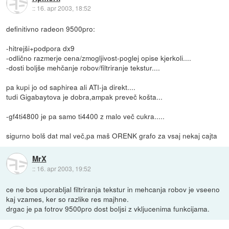
::
16. apr 2003, 18:52
definitivno radeon 9500pro:
-hitrejši+podpora dx9
-odlično razmerje cena/zmogljivost-poglej opise kjerkoli....
-dosti boljše mehčanje robov/filtriranje tekstur....
pa kupi jo od saphirea ali ATI-ja direkt....
tudi Gigabaytova je dobra,ampak preveč košta...
-gf4ti4800 je pa samo ti4400 z malo več cukra.....
sigurno bolš dat mal več,pa maš ORENK grafo za vsaj nekaj cajta
MrX
::
16. apr 2003, 19:52
ce ne bos uporabljal filtriranja tekstur in mehcanja robov je vseeno
kaj vzames, ker so razlike res majhne.
drgac je pa fotrov 9500pro dost boljsi z vkljucenima funkcijama.