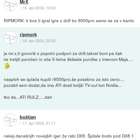
MrX
::
16. apr 2003, 19:53
RIPMORK: k bos ti igral igre z dx9 bo 9500pro samo se za v kanto
ripmork
::
16. apr 2003, 20:22
ja mr.x,ti govoriš o popolni podpori za dx9,takrat bom pa itak
će tretjič poročen in oče 5-letne škilaste punčke z imenom Maja....
nasploh se splača kupiti r9500pro,še posebno za isto ceno....
pozabil sem dodat,da ima ATI dosti boljši TV-out kot Nvidia...
tko da...ATI RULZ.....dah
boštjan
::
17. apr 2003, 01:11
nekaj današnjih novejših iger že rabi DX9. Špilale bodo pod DX8.1