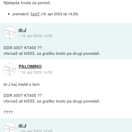
Njalepša hvala za pomoč.
premaknil:
ToniT
(
16. apr 2003 ob 14:29
)
dr.J
::
16. apr 2003, 14:50
DDR 400? KT400 ??
nforce2 ali kt333. za grafiko bodo pa drugi povedali.
PALOMINO
::
16. apr 2003, 14:53
dr.J kaj misliš s tem:
DDR 400? KT400 ??
nforce2 ali kt333. za grafiko bodo pa drugi povedali.
????
dr.J
::
16. apr 2003, 15:05