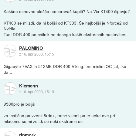
Kakšno osnovno ploščo nameravaš kupiti? Na Via KT400 čipovju?
KT400 se mi zdi, da ni boljši od KT333. Še najboljši je Nforce2 od
Nvidie.
Tudi DDR 400 pomnilnik ne dosega kakih ekstremnih nastavitev.
PALOMINO
::
16. apr 2003, 15:15
Gigabyte 7VAX in 512MB DDR 400 Viking...ne mislim OC-jat, tko
da...
Klemenn
::
16. apr 2003, 15:19
9500pro je boljši
za matično pa vzemi 8rda+, rame vzemi pa te neke ove pri
mlacomu se mi zdi..k so neki ekstreme oc
ripmork