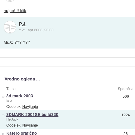
nujno!!!! klik
P.J.
::
21. apr 2003, 20:30
Mr.X: ??? ???
Vredno ogleda ...
Tema
Sporočila
»
3d mark 2003
566
tx-z
Oddelek:
Navijanje
»
3DMARK 2001SE build330
1224
HeiJack
Oddelek:
Navijanje
»
Katero grafično
28