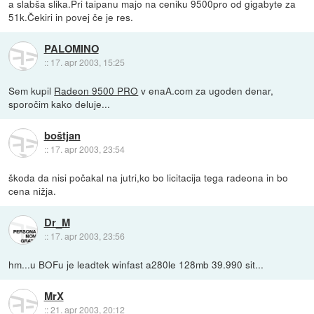
a slabša slika.Pri taipanu majo na ceniku 9500pro od gigabyte za
51k.Čekiri in povej če je res.
PALOMINO
::
17. apr 2003, 15:25
Sem kupil
Radeon 9500 PRO
v enaA.com za ugoden denar,
sporočim kako deluje...
boštjan
::
17. apr 2003, 23:54
škoda da nisi počakal na jutri,ko bo licitacija tega radeona in bo
cena nižja.
Dr_M
::
17. apr 2003, 23:56
hm...u BOFu je leadtek winfast a280le 128mb 39.990 sit...
MrX
::
21. apr 2003, 20:12