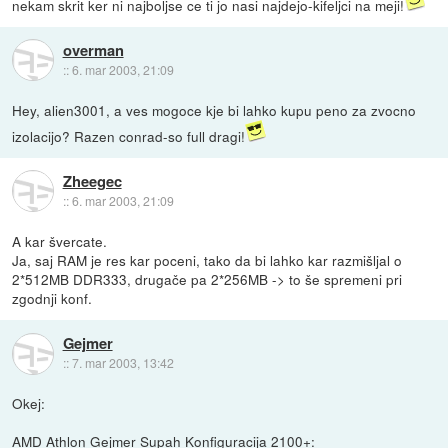
nekam skrit ker ni najboljse ce ti jo nasi najdejo-kifeljci na meji!
overman
::
6. mar 2003, 21:09
Hey, alien3001, a ves mogoce kje bi lahko kupu peno za zvocno
izolacijo? Razen conrad-so full dragi!
Zheegec
::
6. mar 2003, 21:09
A kar švercate.
Ja, saj RAM je res kar poceni, tako da bi lahko kar razmišljal o
2*512MB DDR333, drugače pa 2*256MB -> to še spremeni pri
zgodnji konf.
Gejmer
::
7. mar 2003, 13:42
Okej:
AMD Athlon Gejmer Supah Konfiguracija 2100+: