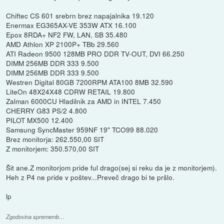
Chiftec CS 601 srebrn brez napajalnika 19.120
Enermax EG365AX-VE 353W ATX 16.100
Epox 8RDA+ NF2 FW, LAN, SB 35.480
AMD Athlon XP 2100P+ TBb 29.560
ATI Radeon 9500 128MB PRO DDR TV-OUT, DVI 66.250
DIMM 256MB DDR 333 9.500
DIMM 256MB DDR 333 9.500
Westren Digital 80GB 7200RPM ATA100 8MB 32.590
LiteOn 48X24X48 CDRW RETAIL 19.800
Zalman 6000CU Hladilnik za AMD in INTEL 7.450
CHERRY G83 PS/2 4.800
PILOT MX500 12.400
Samsung SyncMaster 959NF 19" TCO99 88.020
Brez monitorja: 262.550,00 SIT
Z monitorjem: 350.570,00 SIT
Šit ane.Z monitorjom pride ful drago(sej si reku da je z monitorjem).
Heh z P4 ne pride v poštev...Preveč drago bi te pršlo.
lp
Zgodovina sprememb…