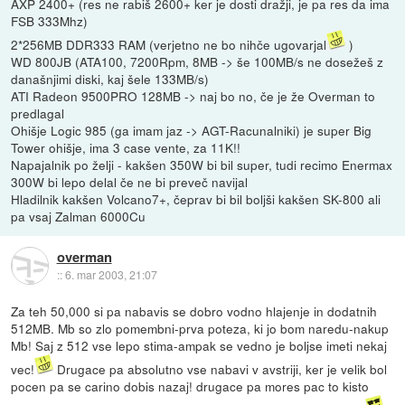
AXP 2400+ (res ne rabiš 2600+ ker je dosti dražji, je pa res da ima
FSB 333Mhz)
2*256MB DDR333 RAM (verjetno ne bo nihče ugovarjal
)
WD 800JB (ATA100, 7200Rpm, 8MB -> še 100MB/s ne dosežeš z
današnjimi diski, kaj šele 133MB/s)
ATI Radeon 9500PRO 128MB -> naj bo no, če je že Overman to
predlagal
Ohišje Logic 985 (ga imam jaz -> AGT-Racunalniki) je super Big
Tower ohišje, ima 3 case vente, za 11K!!
Napajalnik po želji - kakšen 350W bi bil super, tudi recimo Enermax
300W bi lepo delal če ne bi preveč navijal
Hladilnik kakšen Volcano7+, čeprav bi bil boljši kakšen SK-800 ali
pa vsaj Zalman 6000Cu
overman
::
6. mar 2003, 21:07
Za teh 50,000 si pa nabavis se dobro vodno hlajenje in dodatnih
512MB. Mb so zlo pomembni-prva poteza, ki jo bom naredu-nakup
Mb! Saj z 512 vse lepo stima-ampak se vedno je boljse imeti nekaj
vec!
Drugace pa absolutno vse nabavi v avstriji, ker je velik bol
pocen pa se carino dobis nazaj! drugace pa mores pac to kisto