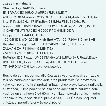
Jaz sem si nabavil:
Chieftec Big DA-01B-D,black
ENERMAX EG465AX ActPFC+FMA SILENT
ASUS P4G8X/Deluxe,i7205,DDR 533HT,SATA,Audio,G-LAN,Raid
Intel P-IV 2.4GHz, 478Pin,Box 533MHz FSB, 512kb., Fan
Apacer DDR-DIMM 1024MB, PC-2100 184Pin, 266MHz, 2x512
GIGABYTE ATI RADEON 9000 PRO 64MB DDR
Floppy 3,5", 1,44MB, Black
120 GB IDE,WD1200JB,High End ATA-100, 7200/ 8.9ms/ 8MB
Creative Audigy2 Platinum EX 24Bit/192kHz; THX; Box
ZALMAN ZM-F1 80mm SILENT 5x
ZALMAN ZM-F2 92mm SILENT 1x
ReWriter IDE Plextor W4824TA 48xW,24xRW,48xR,Retail,Black
DVD 16x IDE, Pioneer 117 Tray,40x CD-ROM,Bulk, Black
TT HARDCANO 8-kontrola ventilatorjev
Res je da sem mogel mal dlje šparat za vse to, ampak sem zdele
tolk bol zadovoljen ker vse dela brez problemov. Če odvzameš
kako komponento in si probaš zrihtat nakup preko kakega prijatelja
ali znanca, ki ima podjetje se zna cena dost znižat.Zdraven sem
kupil še en sharkoon 3led 80mm ventilator, pleksi stranico, modro
neonko in me je vse skupaj prišlo 370000 SIT.Če boš kdaj imel
priložnost narediti izlet v Švico si poglej