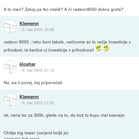
A to men? Zakaj pa tko misliš? A ni radeon9000 dobra grafa?
Klemenn
::
8. mar 2003, 20:08
radeon 9000 ; reku bom takole, večinoma so to večje investicije v
prihodost; ta kartica ni investicija v prihodnost!
kloshar
::
8. mar 2003, 21:13
No, pa ti povej, kaj priporočaš.
Klemenn
::
8. mar 2003, 21:29
ok, cena bo za 300k, glede na to, da boš to kupu mal kasneje:
Ohišje big tower (verjemi boljš je)
osnovna itak roxx!