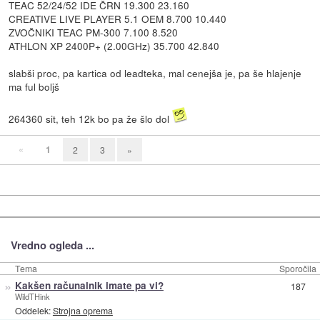
TEAC 52/24/52 IDE ČRN 19.300 23.160
CREATIVE LIVE PLAYER 5.1 OEM 8.700 10.440
ZVOČNIKI TEAC PM-300 7.100 8.520
ATHLON XP 2400P+ (2.00GHz) 35.700 42.840
slabši proc, pa kartica od leadteka, mal cenejša je, pa še hlajenje
ma ful boljš
264360 sit, teh 12k bo pa že šlo dol
«
1
2
3
»
Vredno ogleda ...
Tema
Sporočila
»
Kakšen računalnik imate pa vi?
187
WildTHink
Oddelek:
Strojna oprema