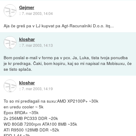
Gejmer
::
7. mar 2003, 14:04
Aja če greš pa v LJ kupvat pa Agt-Racunalniki D.o.o. itq...
kloshar
::
7. mar 2003, 14:13
Bom poslal e-mail v formo pa v pcx. Ja, Luka, tista tvoja ponudba
je kr predraga. Čaki, bom kopiru, kaj so mi napisal na Mobisuxu, če
se tisto splača.
kloshar
::
7. mar 2003, 14:19
To so mi predlagali na suxu:AMD XP2100P+ ~30k
en uredu cooler ~ 5k
Epox 8RDA+ ~35k
2x 256MB PC333 DDR ~20k
WD 80GB 7200rpm ATA100 8MB ~35k
ATI R9500 128MB DDR ~52k
FDD 1,44 ~3k