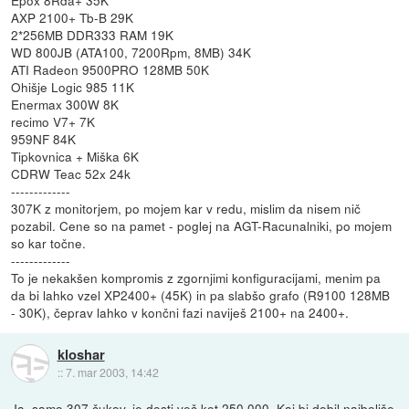
Epox 8Rda+ 35K
AXP 2100+ Tb-B 29K
2*256MB DDR333 RAM 19K
WD 800JB (ATA100, 7200Rpm, 8MB) 34K
ATI Radeon 9500PRO 128MB 50K
Ohišje Logic 985 11K
Enermax 300W 8K
recimo V7+ 7K
959NF 84K
Tipkovnica + Miška 6K
CDRW Teac 52x 24k
-------------
307K z monitorjem, po mojem kar v redu, mislim da nisem nič
pozabil. Cene so na pamet - poglej na AGT-Racunalniki, po mojem
so kar točne.
-------------
To je nekakšen kompromis z zgornjimi konfiguracijami, menim pa
da bi lahko vzel XP2400+ (45K) in pa slabšo grafo (R9100 128MB
- 30K), čeprav lahko v končni fazi naviješ 2100+ na 2400+.
kloshar
::
7. mar 2003, 14:42
Ja, samo 307 čukov, je dosti več kot 250 000. Kaj bi dobil najboljše