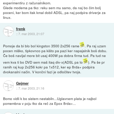
experimentiru z računalnikom.
Glede modema pa tko: reku sem mu samo, da naj bo čim bolj
poceni, ker bom itak kmal dobil ADSL, pa naj podpira driverje za
linux.
frenk
::
7. mar 2003, 21:07
Pomoje da bi blo bol kingston 3500 2x256 rame
. Pa raj uzam
pocen miško, tipkovnco pa kišto pa pazi ker napajalnik boš dobu.
Če boš navijal more bit usaj 400W pa dobra firma tud. Pa tud ne
vem kva ti bo DVD sem maš itaq div-x(ADSL pa to
). Pa še pr
ramih raj kup 2x256 kokr pa 1x512, ker ep 8rda+ podpira
dvokanalni način. V končni fazi je odločitev tvoja.
Gejmer
::
7. mar 2003, 21:16
Bomo vidli k bo sistem nestabiln...Uglavnem plata je najbol
pomembna v pcju tko da reč za Epox 8rda+...