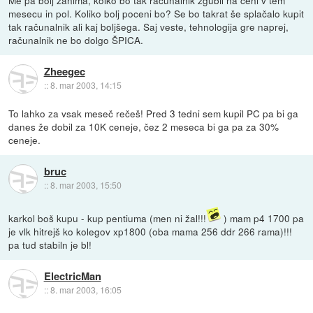
mesecu in pol. Koliko bolj poceni bo? Se bo takrat še splačalo kupit
tak računalnik ali kaj boljšega. Saj veste, tehnologija gre naprej,
računalnik ne bo dolgo ŠPICA.
Zheegec
::
8. mar 2003, 14:15
To lahko za vsak meseč rečeš! Pred 3 tedni sem kupil PC pa bi ga
danes že dobil za 10K ceneje, čez 2 meseca bi ga pa za 30%
ceneje.
bruc
::
8. mar 2003, 15:50
karkol boš kupu - kup pentiuma (men ni žal!!!
) mam p4 1700 pa
je vlk hitrejš ko kolegov xp1800 (oba mama 256 ddr 266 rama)!!!
pa tud stabiln je bl!
ElectricMan
::
8. mar 2003, 16:05