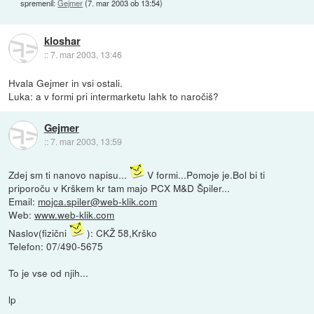
spremenil:
Gejmer
(
7. mar 2003 ob 13:54
)
kloshar
::
7. mar 2003, 13:46
Hvala Gejmer in vsi ostali.
Luka: a v formi pri intermarketu lahk to naročiš?
Gejmer
::
7. mar 2003, 13:59
Zdej sm ti nanovo napisu...
V formi...Pomoje je.Bol bi ti
priporoču v Krškem kr tam majo PCX M&D Špiler...
Email:
mojca.spiler@web-klik.com
Web:
www.web-klik.com
Naslov(fizični
): CKŽ 58,Krško
Telefon: 07/490-5675
To je vse od njih...
lp