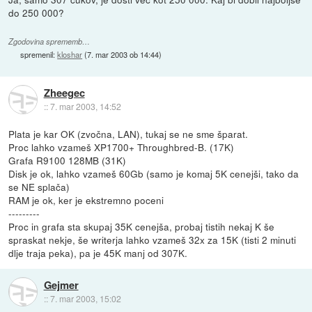
do 250 000?
Zgodovina sprememb…
spremenil:
kloshar
(
7. mar 2003 ob 14:44
)
Zheegec
::
7. mar 2003, 14:52
Plata je kar OK (zvočna, LAN), tukaj se ne sme šparat.
Proc lahko vzameš XP1700+ Throughbred-B. (17K)
Grafa R9100 128MB (31K)
Disk je ok, lahko vzameš 60Gb (samo je komaj 5K cenejši, tako da
se NE splača)
RAM je ok, ker je ekstremno poceni
---------
Proc in grafa sta skupaj 35K cenejša, probaj tistih nekaj K še
spraskat nekje, še writerja lahko vzameš 32x za 15K (tisti 2 minuti
dlje traja peka), pa je 45K manj od 307K.
Gejmer
::
7. mar 2003, 15:02