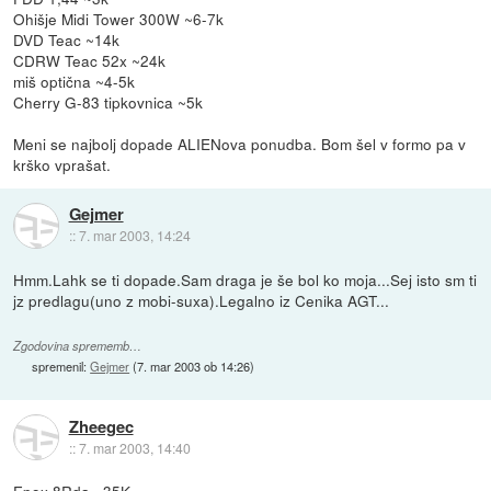
Ohišje Midi Tower 300W ~6-7k
DVD Teac ~14k
CDRW Teac 52x ~24k
miš optična ~4-5k
Cherry G-83 tipkovnica ~5k
Meni se najbolj dopade ALIENova ponudba. Bom šel v formo pa v
krško vprašat.
Gejmer
::
7. mar 2003, 14:24
Hmm.Lahk se ti dopade.Sam draga je še bol ko moja...Sej isto sm ti
jz predlagu(uno z mobi-suxa).Legalno iz Cenika AGT...
Zgodovina sprememb…
spremenil:
Gejmer
(
7. mar 2003 ob 14:26
)
Zheegec
::
7. mar 2003, 14:40