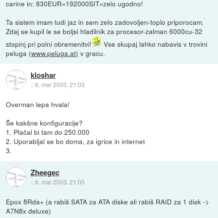
carine in: 830EUR=192000SIT=zelo ugodno!
Ta sistem imam tudi jaz in sem zelo zadovoljen-toplo priporocam.
Zdaj se kupil le se boljsi hladilnik za procesor-zalman 6000cu-32
stopinj pri polni obremenitvi!
Vse skupaj lahko nabavis v trovini
peluga (
www.peluga.at)
v gracu.
kloshar
::
6. mar 2003, 21:03
Overman lepa hvala!
Še kakšne konfiguracije?
1. Plačal bi tam do 250.000
2. Uporabljal se bo doma, za igrice in internet
3.
Zheegec
::
6. mar 2003, 21:05
Epox 8Rda+ (a rabiš SATA za ATA diske ali rabiš RAID za 1 disk ->
A7N8x deluxe)