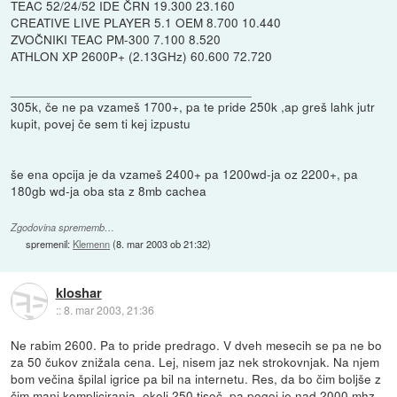
TEAC 52/24/52 IDE ČRN 19.300 23.160
CREATIVE LIVE PLAYER 5.1 OEM 8.700 10.440
ZVOČNIKI TEAC PM-300 7.100 8.520
ATHLON XP 2600P+ (2.13GHz) 60.600 72.720
__________________________________
305k, če ne pa vzameš 1700+, pa te pride 250k ,ap greš lahk jutr
kupit, povej če sem ti kej izpustu
še ena opcija je da vzameš 2400+ pa 1200wd-ja oz 2200+, pa
180gb wd-ja oba sta z 8mb cachea
Zgodovina sprememb…
spremenil:
Klemenn
(
8. mar 2003 ob 21:32
)
kloshar
::
8. mar 2003, 21:36
Ne rabim 2600. Pa to pride predrago. V dveh mesecih se pa ne bo
za 50 čukov znižala cena. Lej, nisem jaz nek strokovnjak. Na njem
bom večina špilal igrice pa bil na internetu. Res, da bo čim boljše z
čim manj kompliciranja, okoli 250 tisoč, pa pogoj je nad 2000 mhz