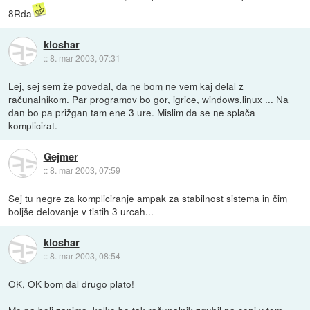
8Rda
kloshar
::
8. mar 2003, 07:31
Lej, sej sem že povedal, da ne bom ne vem kaj delal z
računalnikom. Par programov bo gor, igrice, windows,linux ... Na
dan bo pa prižgan tam ene 3 ure. Mislim da se ne splača
komplicirat.
Gejmer
::
8. mar 2003, 07:59
Sej tu negre za kompliciranje ampak za stabilnost sistema in čim
boljše delovanje v tistih 3 urcah...
kloshar
::
8. mar 2003, 08:54
OK, OK bom dal drugo plato!
Me pa bolj zanima, kolko bo tak računalnik zgubil na ceni v tem