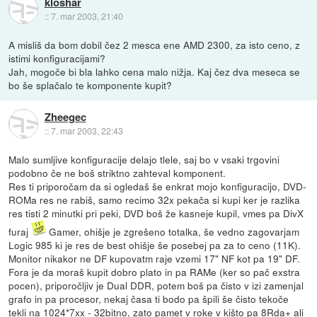
kloshar
::
7. mar 2003, 21:40
A misliš da bom dobil čez 2 mesca ene AMD 2300, za isto ceno, z
istimi konfiguracijami?
Jah, mogoče bi bla lahko cena malo nižja. Kaj čez dva meseca se
bo še splačalo te komponente kupit?
Zheegec
::
7. mar 2003, 22:43
Malo sumljive konfiguracije delajo tlele, saj bo v vsaki trgovini
podobno če ne boš striktno zahteval komponent.
Res ti priporočam da si ogledaš še enkrat mojo konfiguracijo, DVD-
ROMa res ne rabiš, samo recimo 32x pekača si kupi ker je razlika
res tisti 2 minutki pri peki, DVD boš že kasneje kupil, vmes pa DivX
furaj
Gamer, ohišje je zgrešeno totalka, še vedno zagovarjam
Logic 985 ki je res de best ohišje še posebej pa za to ceno (11K).
Monitor nikakor ne DF kupovatm raje vzemi 17" NF kot pa 19" DF.
Fora je da moraš kupit dobro plato in pa RAMe (ker so pač exstra
pocen), priporočljiv je Dual DDR, potem boš pa čisto v izi zamenjal
grafo in pa procesor, nekaj časa ti bodo pa špili še čisto tekoče
tekli na 1024*7xx - 32bitno, zato pamet v roke v kišto pa 8Rda+ ali