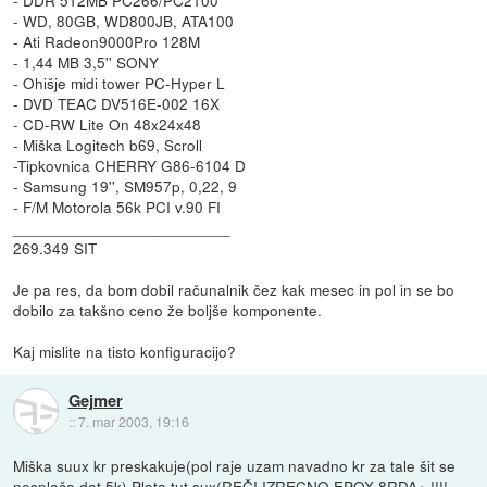
- WD, 80GB, WD800JB, ATA100
- Ati Radeon9000Pro 128M
- 1,44 MB 3,5'' SONY
- Ohišje midi tower PC-Hyper L
- DVD TEAC DV516E-002 16X
- CD-RW Lite On 48x24x48
- Miška Logitech b69, Scroll
-Tipkovnica CHERRY G86-6104 D
- Samsung 19'', SM957p, 0,22, 9
- F/M Motorola 56k PCI v.90 FI
_________________________
269.349 SIT
Je pa res, da bom dobil računalnik čez kak mesec in pol in se bo
dobilo za takšno ceno že boljše komponente.
Kaj mislite na tisto konfiguracijo?
Gejmer
::
7. mar 2003, 19:16
Miška suux kr preskakuje(pol raje uzam navadno kr za tale šit se
nesplača dat 5k).Plata tut sux(REČI IZRECNO EPOX 8RDA+ !!!!