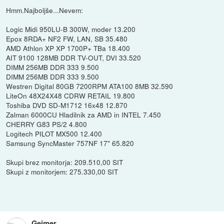
Hmm.Najboljše...Nevem:
Logic Midi 950LU-B 300W, moder 13.200
Epox 8RDA+ NF2 FW, LAN, SB 35.480
AMD Athlon XP XP 1700P+ TBa 18.400
AIT 9100 128MB DDR TV-OUT, DVI 33.520
DIMM 256MB DDR 333 9.500
DIMM 256MB DDR 333 9.500
Westren Digital 80GB 7200RPM ATA100 8MB 32.590
LiteOn 48X24X48 CDRW RETAIL 19.800
Toshiba DVD SD-M1712 16x48 12.870
Zalman 6000CU Hladilnik za AMD in INTEL 7.450
CHERRY G83 PS/2 4.800
Logitech PILOT MX500 12.400
Samsung SyncMaster 757NF 17" 65.820
Skupi brez monitorja: 209.510,00 SIT
Skupi z monitorjem: 275.330,00 SIT
Gejmer