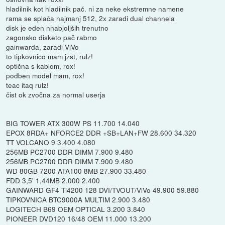
hladilnik kot hladilnik pač. ni za neke ekstremne namene
rama se splača najmanj 512, 2x zaradi dual channela
disk je eden nnabjoljših trenutno
zagonsko disketo pač rabmo
gainwarda, zaradi ViVo
to tipkovnico mam jzst, rulz!
optična s kablom, rox!
podben model mam, rox!
teac itaq rulz!
čist ok zvočna za normal userja
BIG TOWER ATX 300W PS 11.700 14.040
EPOX 8RDA+ NFORCE2 DDR +SB+LAN+FW 28.600 34.320
TT VOLCANO 9 3.400 4.080
256MB PC2700 DDR DIMM 7.900 9.480
256MB PC2700 DDR DIMM 7.900 9.480
WD 80GB 7200 ATA100 8MB 27.900 33.480
FDD 3,5' 1,44MB 2.000 2.400
GAINWARD GF4 Ti4200 128 DVI/TVOUT/ViVo 49.900 59.880
TIPKOVNICA BTC9000A MULTIM 2.900 3.480
LOGITECH B69 OEM OPTICAL 3.200 3.840
PIONEER DVD120 16/48 OEM 11.000 13.200