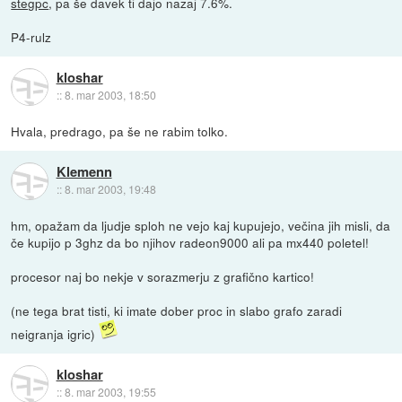
stegpc
, pa še davek ti dajo nazaj 7.6%.
P4-rulz
kloshar
::
8. mar 2003, 18:50
Hvala, predrago, pa še ne rabim tolko.
Klemenn
::
8. mar 2003, 19:48
hm, opažam da ljudje sploh ne vejo kaj kupujejo, večina jih misli, da
če kupijo p 3ghz da bo njihov radeon9000 ali pa mx440 poletel!
procesor naj bo nekje v sorazmerju z grafično kartico!
(ne tega brat tisti, ki imate dober proc in slabo grafo zaradi
neigranja igric)
kloshar
::
8. mar 2003, 19:55