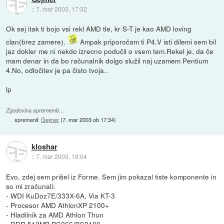
::
7. mar 2003, 17:32
Ok sej itak ti bojo vsi rekl AMD tle, kr S-T je kao AMD loving
clan(brez zamere).
Ampak priporočam ti P4.V isti dilemi sem bil
jaz dokler me ni nekdo izrecno podučil o vsem tem.Rekel je, da če
mam denar in da bo računalnik dolgo služil naj uzamem Pentium
4.No, odločitev je pa čisto tvoja..
lp
Zgodovina sprememb…
spremenil:
Gejmer
(
7. mar 2003 ob 17:34
)
kloshar
::
7. mar 2003, 18:04
Evo, zdej sem prišel iz Forme. Sem jim pokazal tiste komponente in
so mi zračunali:
- WDI KuDoz7E/333X-6A, Via KT-3
- Procesor AMD AthlonXP 2100+
- Hladilnik za AMD Athlon Thun
- DDR 512MB PC266/PC2100