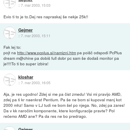
::
7. mar 2003, 15:03
Evio ti to je to.Dej res napraskaj še nekje 25k!!
Gejmer
::
7. mar 2003, 15:11
Fak lej to:
pojt na
http://www.pcplus.si/namizni.htm
pa poišč odspodi PcPlus
dream m@chine pa dobiš full dobr pc sam še dodaš monitor pa
je!!!!To ti bo super izbira!
kloshar
::
7. mar 2003, 16:05
Aja, je res ugodno! Zdej si me pa čist zmedu! Vsi mi pravijo AMD,
zdej pa ti kr naenkrat Pentium. Pa še ne bom si kupoval manj kot
2000 mhz! Samo v LJ tudi ne bom šel po njega. No, zdej pa zares!
Da v kk naročim komponente, ktere konfiguracije pravte? Pol
rečemo AMD ane? Pa da res ne bo predrago.
Gejmer