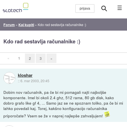
☰
Forum
»
Kaj kupiti
»
Kdo rad sestavlja računalnike :)
Kdo rad sestavlja računalnike :)
«
1
2
3
»
kloshar
::
6. mar 2003, 20:45
Dobim nov računalnik, pa če bi mi pomagali najti najboljše
komponente. Imel bi okoli 2.4 ghz, 512 rama, 80 gb disk, kako
dobro grafo like gf 4, ... Samo jaz se ne spoznam toliko, pa če bi mi
lahko povedali kaj. Torej, kakšno konfiguracijo računalnika
priporočate? Vsem se že v naprej najlepše zahvaljujem!