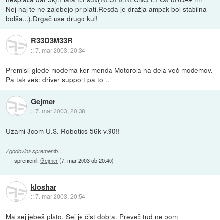
Nej naj te ne zajebejo pr plati.Resda je dražja ampak bol stabilna
bolša...).Drgač use drugo kul!
R33D3M33R
::
7. mar 2003, 20:34
Premisli glede modema ker menda Motorola na dela več modemov.
Pa tak veš: driver support pa to ...
Gejmer
::
7. mar 2003, 20:38
Uzami 3com U.S. Robotics 56k v.90!!
Zgodovina sprememb…
spremenil:
Gejmer
(
7. mar 2003 ob 20:40
)
kloshar
::
7. mar 2003, 20:54
Ma sej jebeš plato. Sej je čist dobra. Preveč tud ne bom