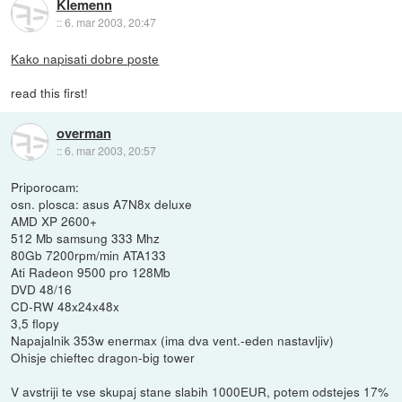
Klemenn
::
6. mar 2003, 20:47
Kako napisati dobre poste
read this first!
overman
::
6. mar 2003, 20:57
Priporocam:
osn. plosca: asus A7N8x deluxe
AMD XP 2600+
512 Mb samsung 333 Mhz
80Gb 7200rpm/min ATA133
Ati Radeon 9500 pro 128Mb
DVD 48/16
CD-RW 48x24x48x
3,5 flopy
Napajalnik 353w enermax (ima dva vent.-eden nastavljiv)
Ohisje chieftec dragon-big tower
V avstriji te vse skupaj stane slabih 1000EUR, potem odstejes 17%