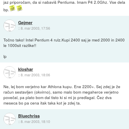
jaz priporočam, da si nabaviš Pentiuma. Imam P4 2.0Ghz. Vse dela
bp.
Gejmer
::
8. mar 2003, 17:56
Točno tako! Intel Pentium 4 rulz.Kupi 2400 saj je med 2000 in 2400
le 1000sit razlike!!
lp
kloshar
::
8. mar 2003, 18:06
Ne, lej bom verjetno kar Athlona kupu. Ene 2200+. Sej zdej je že
račun sestavljen (okvirno), samo malo bom megaherce verjetno
povečal, pa plato bom dal tisto ki si mi jo predlagal. Čez dva
meseca bo pa cena itak taka kot je zdej ta.
Bluechriss
::
8. mar 2003, 18:10