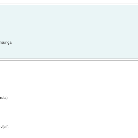
amsunga
rula)
ijal)