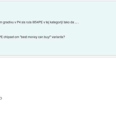
radivu v P4 sis rula i854PE v tej kategoriji tako da ... .
PE chipset-om "best money can buy!" varianta?
NO