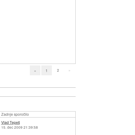
2
»
«
1
Zadnje sporočilo
Vlad Tepeš
15. dec 2009 21:39:58