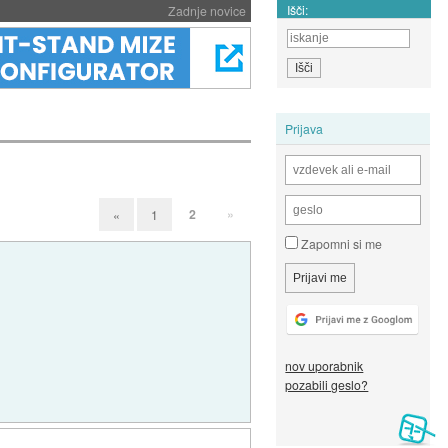
Išči:
Zadnje novice
Prijava
2
»
«
1
Zapomni si me
nov uporabnik
pozabili geslo?