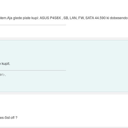
stem.Aja glede plate kupi: ASUS P4S8X , SB, LAN, FW, SATA 44.590 ki dobesendo r
 kupit.
er>,
s čist off ?