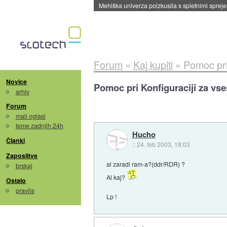
Mehiška univerza poizkusila s spletnimi sprejem
Forum
»
Kaj kupiti
»
Pomoc pri
Novice
Pomoc pri Konfiguraciji za vs
arhiv
Forum
mali oglasi
teme zadnjih 24h
Hucho
Članki
::
24. feb 2003, 18:03
Zaposlitve
al zaradi ram-a?(ddr/RDR) ?
brskaj
Al kaj?
Ostalo
pravila
Lp !