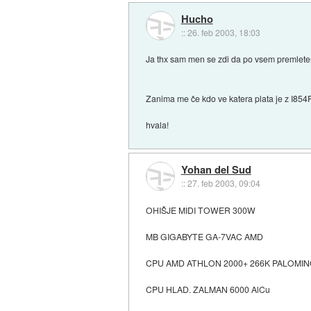
Hucho
::
26. feb 2003, 18:03
Ja thx sam men se zdi da po vsem premletem g
Zanima me če kdo ve katera plata je z I854
hvala!
Yohan del Sud
::
27. feb 2003, 09:04
OHIŠJE MIDI TOWER 300W
MB GIGABYTE GA-7VAC AMD
CPU AMD ATHLON 2000+ 266K PALOMI
CPU HLAD. ZALMAN 6000 AlCu