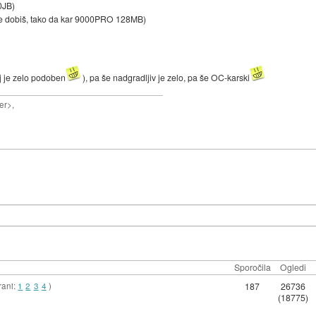
0JB)
e dobiš, tako da kar 9000PRO 128MB)
oj je zelo podoben
), pa še nadgradljiv je zelo, pa še OC-karski
er>,
Sporočila
Ogledi
rani:
1
2
3
4
)
187
26736
(18775)