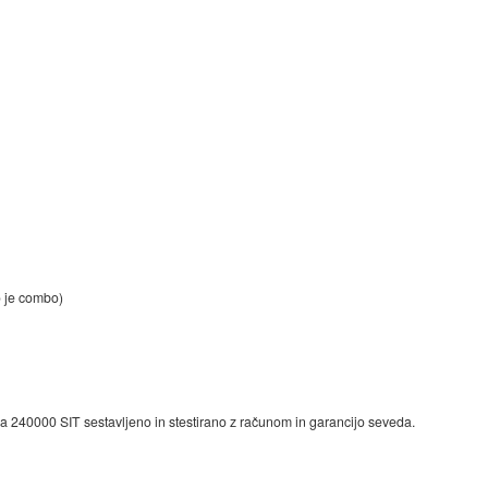
o je combo)
za 240000 SIT sestavljeno in stestirano z računom in garancijo seveda.