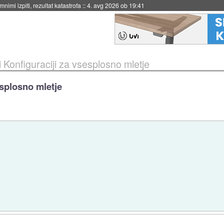
nimi izpiti, rezultat katastrofa
::
4. avg 2026 ob 19:41
 Konfiguraciji za vsesplosno mletje
esplosno mletje