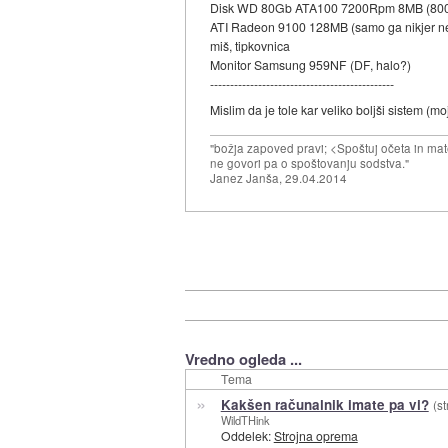
Disk WD 80Gb ATA100 7200Rpm 8MB (80
ATI Radeon 9100 128MB (samo ga nikjer n
miš, tipkovnica
Monitor Samsung 959NF (DF, halo?)
----------------------------------------------
Mislim da je tole kar veliko boljši sistem (m
"božja zapoved pravi; <Spoštuj očeta in mat
ne govori pa o spoštovanju sodstva."
Janez Janša, 29.04.2014
Vredno ogleda ...
Tema
»
Kakšen računalnik imate pa vi?
(st
WildTHink
Oddelek:
Strojna oprema