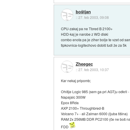
boštjan
::
27. feb 2003, 09:08
CPU-zakaj pa ne Tbred B 2100+
HDD-kaj je narobe z WD diski
combo enota pa je ziher bolje te vzet od s
tipkovnica-logitechovo dobiš tudi že za 5k
Zheegec
::
27. feb 2003, 10:37
Kar nekaj pripomb;
Ohišje Logic 985 (sem ga pri AGTju odkril - 
Napajalc 300W
Epox 8Rda
AXP 2100+ Throughbred-B
Volcano 7+ - ali Zalman 6000 (ljuba tišina)
RAM 2x 256MB DDR PC2100 (če ne boš nav
FDD