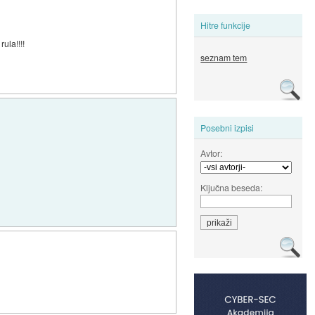
Hitre funkcije
ula!!!!
seznam tem
Posebni izpisi
Avtor:
Ključna beseda: