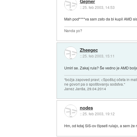
Gejmer
::
25. feb 2003, 14:53
Mah pod****va sam zato da bi kupil AMD si
Nanda yo?
Zheegec
::
25. feb 2003, 15:11
Umiri se. Zakaj rula? Še vedno je AMD bolje
"božja zapoved pravi; <Spoštuj očeta in mat
ne govori pa o spoštovanju sodstva."
Janez Janša, 29.04.2014
nodes
::
25. feb 2003, 19:12
Hm, od kdaj SiS-ov čipseti rulajo, a sem že re