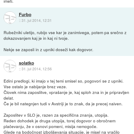
imeti.
Furbo
::
31. jul 2014, 12:31
Rubežniki uletijo, rubijo vse kar je zanimivega, potem pa srečno z
dokazovanjem kaj je in kaj ni tvoje.
Nekje se zaposli in z upniki doseži kak dogovor.
solatko
::
31. jul 2014, 12:56
Edini predlogi, ki imajo v tej temi smisel so, pogovori se z upniki.
Vse ostalo je nabijanje brez veze.
Človek nima zaposlitve, vprašanje je, kaj sploh zna in je pripravljen
delat.
Če je bil nategnjen tudi v Avstriji je to znak, da je precej naiven.
Zaposlitev v SLO je, razen za specifična znanja, utopija.
Reden dohodek je druga utopija, torej dogovor o obročnem
plačevanju, že v osnovi pomeni, misija nemogoče.
Glede na bodočnost izboljševanja situacije, je misel na vračilo