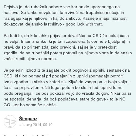
Dejstvo je, da rubežnik pobere vse kar najde uporabnega na
naslovu. Se lahko nevpleteni tam živeči na trepalnice mečejo in
razlagajo kaj je njihovo in kaj dolžnikovo. Kasneje imajo možnost
dokazovati dejansko lastništvo - good luck with that.
Pa tudi to, da kdo lahko prijavi prebivališče na CSD že nekaj časa
ne velja. Imam znanko, ki je tam zaposlena (sicer ne v Ljubljani) in
pravi, da so pri tem zdaj zelo previdni, saj se je v preteklosti
zgodilo, da so rubežniki potem potrkali na njihova vrata in dejansko
začeli rubiti njihovo opremo.
Je pa edini izhod iz te zagate odkrit pogovor z upniki, sestanek na
CSD, ki ti bo pomagal pri pogajanjih z upniki (pomagajo potrditi
tvojo zgodbo in stisko v kateri si). Ključ do vsega pa je tvoja volja -
če si se pripravljen rešiti tega, potem bo šlo in tudi upniki te ne
bodo preganjali, če boš pokazal voljo do vračila dolgov. Nikar pa si
ne sposojaj denarja, da boš poplačeval stare dolgove - to je NO
GO, ker bo samo še slabše.
Šimpanz
::
1. avg 2014, 09:10