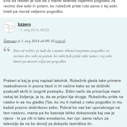
Ena od rešitev je tudi da z mamo skleneš najemno pogodbo za
recimo dve sobi in potem, ko rubežnik pride rubi samo v tej sobi.
Imeti pa moraš veljavno pogodbo.
bzzero
::
1. avg 2014, 09:23
Šimpanz
je
1. avg 2014 ob 09:10
izjavil
:
Ena od rešitev je tudi da z mamo skleneš najemno pogodbo za
recimo dve sobi in potem, ko rubežnik pride rubi samo v tej sobi.
Imeti pa moraš veljavno pogodbo.
Preberi si kaj je prej napisal lakotnik. Rubežnik gleda take primere
vsakodnevno in pozna tisoč in tri načine kako so se dolžniki
poskusili skriti in izogniti postopku. Edini način da privarčuje mami
nekaj let življenja, je ta, da se prijavi kje drugje. Rubežniku pride na
naslov in se mu gladko j*be, ko mu ti mahaš z neko pogodbo in mu
kažeš prazno dolžnikovo sobo. Pobral bo vse kar uporabnega na
tem naslovu, mama pa bo kasneje lahko dokazovala kaj vse je
njeno - to pa niti ni tako enostavno, ker npr. samo račun za
televizijo še ne bo dovolj za dokazilo lastništva itn.