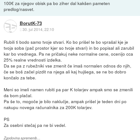
100€ za njegov obisk pa bo ziher dal kakšen pameten
predlog/nasvet.
BorutK-73
::
30. jul 2014, 22:10
Rubili ti bodo samo tvoje stvari. Ko bo prišel te bo vprašal kje je
tvoja soba (pač prostor kjer so tvoje stvari) in bo popisal ali zarubil
kar bo vrednega. Pa ne pričakuj neke normalne cene, ocenijo cca
25% realne vrednosti izdelka.
Da se pa z rubežniki vse zmenit če imaš normalen odnos do njih,
če se boš začel pizdit na njega ali kaj hujšega, se ne bo dobro
končalo za tebe.
Meni so imeli namen rubiti pa par K tolarjev ampak smo se zmenili
da bom plačal.
Pa še to, mogoče je bilo naklučje, ampak prišel je teden dni po
nakupu novega računalnika za 200K tolarjev.
PS
Za osebni stečaj pa ne bi vedel.
Zgodovina sprememb…