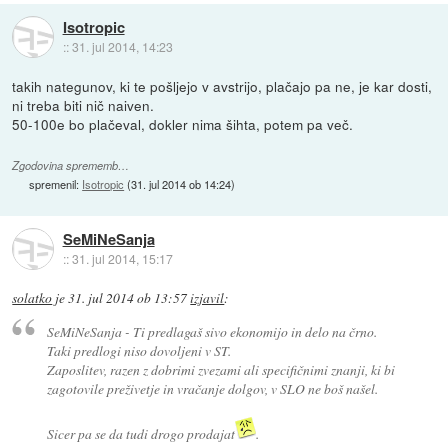
Isotropic
::
31. jul 2014, 14:23
takih nategunov, ki te pošljejo v avstrijo, plačajo pa ne, je kar dosti,
ni treba biti nič naiven.
50-100e bo plačeval, dokler nima šihta, potem pa več.
Zgodovina sprememb…
spremenil:
Isotropic
(
31. jul 2014 ob 14:24
)
SeMiNeSanja
::
31. jul 2014, 15:17
solatko
je
31. jul 2014 ob 13:57
izjavil
:
SeMiNeSanja - Ti predlagaš sivo ekonomijo in delo na črno.
Taki predlogi niso dovoljeni v ST.
Zaposlitev, razen z dobrimi zvezami ali specifičnimi znanji, ki bi
zagotovile preživetje in vračanje dolgov, v SLO ne boš našel.
Sicer pa se da tudi drogo prodajat
.