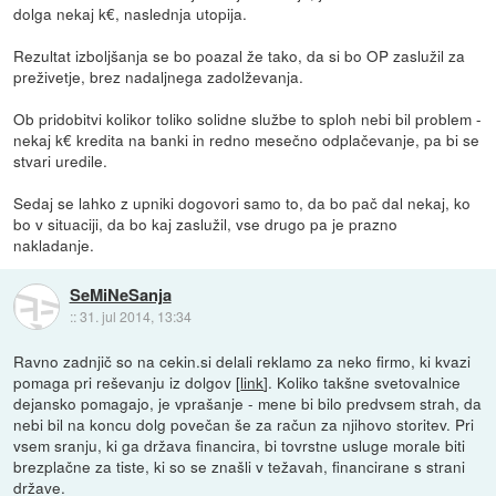
dolga nekaj k€, naslednja utopija.
Rezultat izboljšanja se bo poazal že tako, da si bo OP zaslužil za
preživetje, brez nadaljnega zadolževanja.
Ob pridobitvi kolikor toliko solidne službe to sploh nebi bil problem -
nekaj k€ kredita na banki in redno mesečno odplačevanje, pa bi se
stvari uredile.
Sedaj se lahko z upniki dogovori samo to, da bo pač dal nekaj, ko
bo v situaciji, da bo kaj zaslužil, vse drugo pa je prazno
nakladanje.
SeMiNeSanja
::
31. jul 2014, 13:34
Ravno zadnjič so na cekin.si delali reklamo za neko firmo, ki kvazi
pomaga pri reševanju iz dolgov [
link
]. Koliko takšne svetovalnice
dejansko pomagajo, je vprašanje - mene bi bilo predvsem strah, da
nebi bil na koncu dolg povečan še za račun za njihovo storitev. Pri
vsem sranju, ki ga država financira, bi tovrstne usluge morale biti
brezplačne za tiste, ki so se znašli v težavah, financirane s strani
države.