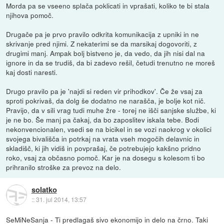
Morda pa se vseeno splača poklicati in vprašati, koliko te bi stala
njihova pomoč.
Drugače pa je prvo pravilo odkrita komunikacija z upniki in ne
skrivanje pred njimi. Z nekaterimi se da marsikaj dogovoriti, z
drugimi manj. Ampak bolj bistveno je, da vedo, da jih nisi dal na
ignore in da se trudiš, da bi zadevo rešil, četudi trenutno ne moreš
kaj dosti naresti.
Drugo pravilo pa je 'najdi si reden vir prihodkov'. Če že vsaj za
sproti pokrivaš, da dolg še dodatno ne narašča, je bolje kot nič.
Pravijo, da v sili vrag tudi muhe žre - torej ne išči sanjske službe, ki
je ne bo. Še manj pa čakaj, da bo zaposlitev iskala tebe. Bodi
nekonvencionalen, vsedi se na bicikel in se vozi naokrog v okolici
svojega bivališča in potrkaj na vrata vseh mogočih delavnic in
skladišč, ki jih vidiš in povprašaj, če potrebujejo kakšno pridno
roko, vsaj za občasno pomoč. Kar je na dosegu s kolesom ti bo
prihranilo stroške za prevoz na delo.
solatko
::
31. jul 2014, 13:57
SeMiNeSanja - Ti predlagaš sivo ekonomijo in delo na črno. Taki