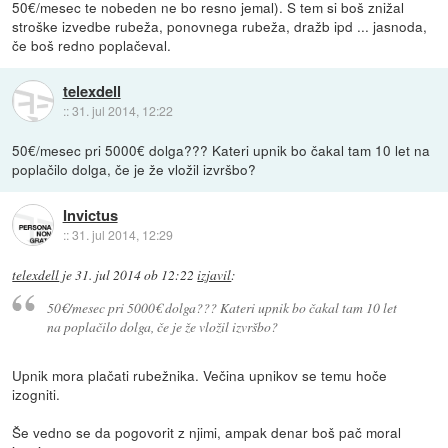
50€/mesec te nobeden ne bo resno jemal). S tem si boš znižal
stroške izvedbe rubeža, ponovnega rubeža, dražb ipd ... jasnoda,
če boš redno poplačeval.
telexdell
::
31. jul 2014, 12:22
50€/mesec pri 5000€ dolga??? Kateri upnik bo čakal tam 10 let na
poplačilo dolga, če je že vložil izvršbo?
Invictus
::
31. jul 2014, 12:29
telexdell
je
31. jul 2014 ob 12:22
izjavil
:
50€/mesec pri 5000€ dolga??? Kateri upnik bo čakal tam 10 let
na poplačilo dolga, če je že vložil izvršbo?
Upnik mora plačati rubežnika. Večina upnikov se temu hoče
izogniti.
Še vedno se da pogovorit z njimi, ampak denar boš pač moral