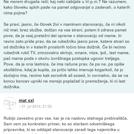
Ne morem drugače reči; kaj neki nabijate u tri p.m.? Ne razumem,
kako človeku sploh pade na pamet odgovarjat o zadevah, o katerih
nima pojma?
Se pravi, jasno, če človek živi v maminem stanovanju, če ni nikoli
nič imel, brez službe, dolžan na vse strani, potem ti zdrava pamet
pove, da je vsaj pretežni del opreme v stanovanju od mame. In
ravno zato pride prav, da se rubežniku jasno pove, katere stvari so
od dolžnika in v katerih prostorih točno biva dolžnik. Če bi recimo
rubežnik rubil TV, zmrzovalno skrinjo, omare, mize, ipd., last mame,
pač mama poda v okviru izvršilnega postopka ugovor tretjega.
Pove, da je ona lastnica, če ima račune prav, če pa ne, pa opiše
okoliščine, kdaj je kupila, za pričo lahko imenuje kogarkoli, če jo
slučajno ima, recimo kak sorodnik ali sosed, in normalno, da se na
koncu koncev upniki ne morejo poplačati iz premoženja, ki ni last
dolžnika.
mat xxl
::
31. jul 2014, 21:32
Rubijo zavestno prav vse, kar je na naslovu stalnega prebivališča.
Sam vem za konkreten primer, ko so staršem odvetniškega
pripravnika, ki so oddajali stanovanje zaradi tega najemnika u