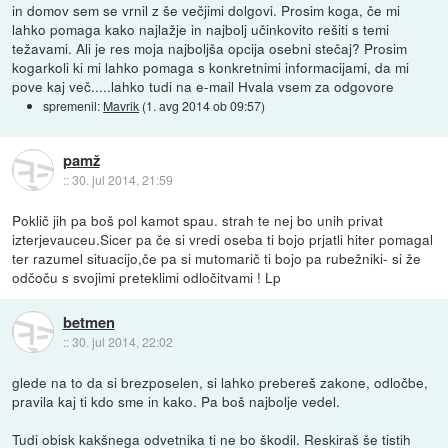
in domov sem se vrnil z še večjimi dolgovi. Prosim koga, če mi
lahko pomaga kako najlažje in najbolj učinkovito rešiti s temi
težavami. Ali je res moja najboljša opcija osebni stečaj? Prosim
kogarkoli ki mi lahko pomaga s konkretnimi informacijami, da mi
pove kaj več.....lahko tudi na e-mail Hvala vsem za odgovore
spremenil:
Mavrik
(
1. avg 2014 ob 09:57
)
pamž
::
30. jul 2014, 21:59
Poklič jih pa boš pol kamot spau. strah te nej bo unih privat
izterjevauceu.Sicer pa če si vredi oseba ti bojo prjatli hiter pomagal
ter razumel situacijo,če pa si mutomarič ti bojo pa rubežniki- si že
odčoču s svojimi preteklimi odločitvami ! Lp
betmen
::
30. jul 2014, 22:02
glede na to da si brezposelen, si lahko prebereš zakone, odločbe,
pravila kaj ti kdo sme in kako. Pa boš najbolje vedel.
Tudi obisk kakšnega odvetnika ti ne bo škodil. Reskiraš še tistih