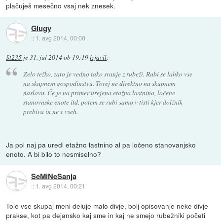
plačuješ mesečno vsaj nek znesek.
Glugy
::
1. avg 2014, 00:00
St235
je
31. jul 2014 ob 19:19
izjavil
:
Zelo težko, zato je vedno tako sranje z rubeži. Rubi se lahko vse
na skupnem gospodinstvu. Torej ne direktno na skupnem
naslovu. Če je na primer urejena etažna lastnina, ločene
stanovnske enote itd, potem se rubi samo v tisti kjer dolžnik
prebiva in ne v vseh.
Ja pol naj pa uredi etažno lastnino al pa ločeno stanovanjsko
enoto. A bi bilo to nesmiselno?
SeMiNeSanja
::
1. avg 2014, 00:21
Tole vse skupaj meni deluje malo divje, bolj opisovanje neke divje
prakse, kot pa dejansko kaj sme in kaj ne smejo rubežniki početi