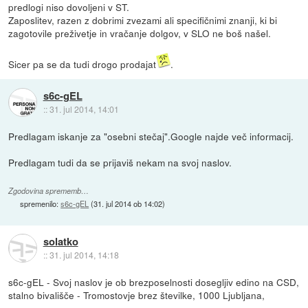
predlogi niso dovoljeni v ST.
Zaposlitev, razen z dobrimi zvezami ali specifičnimi znanji, ki bi
zagotovile preživetje in vračanje dolgov, v SLO ne boš našel.
Sicer pa se da tudi drogo prodajat
.
s6c-gEL
::
31. jul 2014, 14:01
Predlagam iskanje za "osebni stečaj".Google najde več informacij.
Predlagam tudi da se prijaviš nekam na svoj naslov.
Zgodovina sprememb…
spremenilo:
s6c-gEL
(
31. jul 2014 ob 14:02
)
solatko
::
31. jul 2014, 14:18
s6c-gEL - Svoj naslov je ob brezposelnosti dosegljiv edino na CSD,
stalno bivališče - Tromostovje brez številke, 1000 Ljubljana,