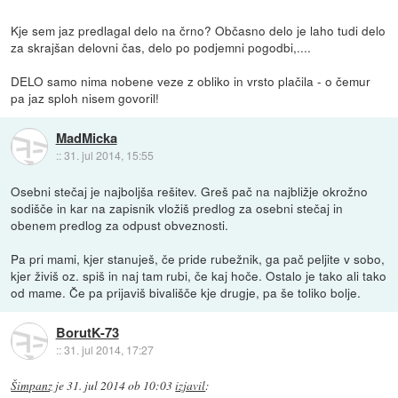
Kje sem jaz predlagal delo na črno? Občasno delo je laho tudi delo
za skrajšan delovni čas, delo po podjemni pogodbi,....
DELO samo nima nobene veze z obliko in vrsto plačila - o čemur
pa jaz sploh nisem govoril!
MadMicka
::
31. jul 2014, 15:55
Osebni stečaj je najboljša rešitev. Greš pač na najbližje okrožno
sodišče in kar na zapisnik vložiš predlog za osebni stečaj in
obenem predlog za odpust obveznosti.
Pa pri mami, kjer stanuješ, če pride rubežnik, ga pač peljite v sobo,
kjer živiš oz. spiš in naj tam rubi, če kaj hoče. Ostalo je tako ali tako
od mame. Če pa prijaviš bivališče kje drugje, pa še toliko bolje.
BorutK-73
::
31. jul 2014, 17:27
Šimpanz
je
31. jul 2014 ob 10:03
izjavil
: