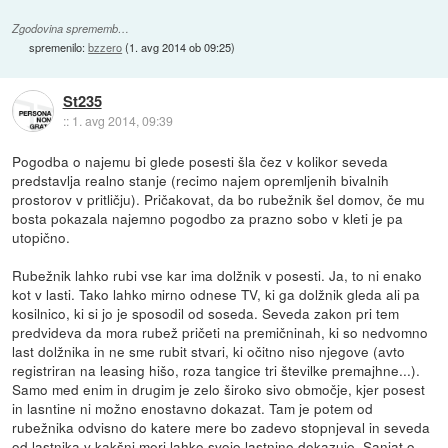
Zgodovina sprememb…
spremenilo:
bzzero
(
1. avg 2014 ob 09:25
)
St235
::
1. avg 2014, 09:39
Pogodba o najemu bi glede posesti šla čez v kolikor seveda
predstavlja realno stanje (recimo najem opremljenih bivalnih
prostorov v pritličju). Pričakovat, da bo rubežnik šel domov, če mu
bosta pokazala najemno pogodbo za prazno sobo v kleti je pa
utopično.
Rubežnik lahko rubi vse kar ima dolžnik v posesti. Ja, to ni enako
kot v lasti. Tako lahko mirno odnese TV, ki ga dolžnik gleda ali pa
kosilnico, ki si jo je sposodil od soseda. Seveda zakon pri tem
predvideva da mora rubež pričeti na premičninah, ki so nedvomno
last dolžnika in ne sme rubit stvari, ki očitno niso njegove (avto
registriran na leasing hišo, roza tangice tri številke premajhne...).
Samo med enim in drugim je zelo široko sivo območje, kjer posest
in lasntine ni možno enostavno dokazat. Tam je potem od
rubežnika odvisno do katere mere bo zadevo stopnjeval in seveda
od lastnika v kakšni meri lahko svojo lastnino dokazuje. Sanjat o