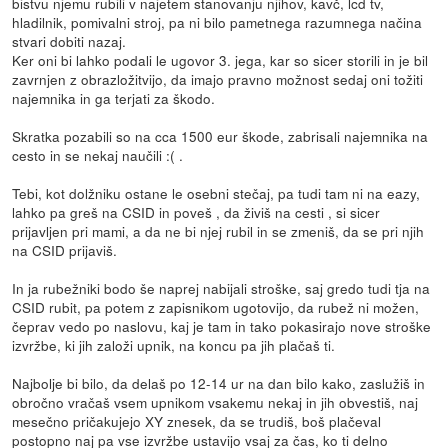
bistvu njemu rubili v najetem stanovanju njihov, kavč, lcd tv,
hladilnik, pomivalni stroj, pa ni bilo pametnega razumnega načina
stvari dobiti nazaj.
Ker oni bi lahko podali le ugovor 3. jega, kar so sicer storili in je bil
zavrnjen z obrazložitvijo, da imajo pravno možnost sedaj oni tožiti
najemnika in ga terjati za škodo.
Skratka pozabili so na cca 1500 eur škode, zabrisali najemnika na
cesto in se nekaj naučili :( .
Tebi, kot dolžniku ostane le osebni stečaj, pa tudi tam ni na eazy,
lahko pa greš na CSID in poveš , da živiš na cesti , si sicer
prijavljen pri mami, a da ne bi njej rubil in se zmeniš, da se pri njih
na CSID prijaviš.
In ja rubežniki bodo še naprej nabijali stroške, saj gredo tudi tja na
CSID rubit, pa potem z zapisnikom ugotovijo, da rubež ni možen,
čeprav vedo po naslovu, kaj je tam in tako pokasirajo nove stroške
izvržbe, ki jih založi upnik, na koncu pa jih plačaš ti.
Najbolje bi bilo, da delaš po 12-14 ur na dan bilo kako, zaslužiš in
obročno vračaš vsem upnikom vsakemu nekaj in jih obvestiš, naj
mesečno pričakujejo XY znesek, da se trudiš, boš plačeval
postopno naj pa vse izvržbe ustavijo vsaj za čas, ko ti delno