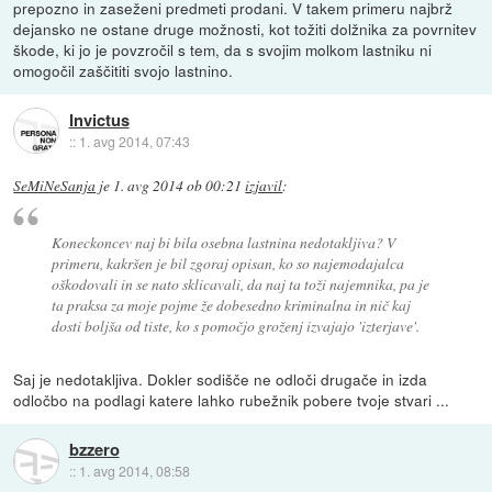
prepozno in zaseženi predmeti prodani. V takem primeru najbrž
dejansko ne ostane druge možnosti, kot tožiti dolžnika za povrnitev
škode, ki jo je povzročil s tem, da s svojim molkom lastniku ni
omogočil zaščititi svojo lastnino.
Invictus
::
1. avg 2014, 07:43
SeMiNeSanja
je
1. avg 2014 ob 00:21
izjavil
:
Koneckoncev naj bi bila osebna lastnina nedotakljiva? V
primeru, kakršen je bil zgoraj opisan, ko so najemodajalca
oškodovali in se nato sklicavali, da naj ta toži najemnika, pa je
ta praksa za moje pojme že dobesedno kriminalna in nič kaj
dosti boljša od tiste, ko s pomočjo groženj izvajajo 'izterjave'.
Saj je nedotakljiva. Dokler sodišče ne odloči drugače in izda
odločbo na podlagi katere lahko rubežnik pobere tvoje stvari ...
bzzero
::
1. avg 2014, 08:58