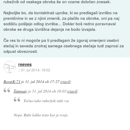
rubežnik od vsakega obroka še on vzame določen znesek.
Najboljše bo, da kontaktiraš upnike, ki so predlagali izvršbo na
premičnine in se z njimi zmeniš, za plačilo na obroke, oni pa naj
sodišču pošljejo odlog izvršbe... Dokler boš redno poravnaval
obroke se druga izvršilna dejanja ne bodo izvajala.
Če res to ni mogoče pa ti predlagam že zgoraj omenjeni osebni
stečaj in seveda znotraj samega osebnega stečaja tudi zaprosi za
odpust obveznosti.
reeves
::
31. jul 2014, 19:02
BorutK-73
je
31. jul 2014 ob 17:27
izjavil
:
Šimpanz
je
31. jul 2014 ob 10:03
izjavil
:
Točno tako rubežnik rubi vse
Nope. Rubi lahko tisto kar je tvoje.