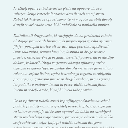
Izvršitelj opravi rubež stvari ne glede na ugovore, da se z
rubežem kršijo katerekoli pravice drugih oseb na tej stvari.
Rubež takih stvari se opravi samo, če ni mogoče zarubiti dovolj
drugih stvari enake vrste, ki bi zadoščale za poplačilo upnika.
Dolžnika ali druge osebe, ki zatrjujejo, da na predmetih rubeža
obstajajo pravice ali bremena, ki preprečujejo izvršbo oziroma
jih je v postopku izvršbe ali zavarovanja potrebno upoštevati
(npr. solastnina, skupna lastnina, lastnina in druge stvarne
pravice, rubež davčnega organa), izvršitelj pozove, da predložijo
dokaze, iz katerih izhaja verjetnost obstoja njihove pravice
oziroma bremena (npr. prometno dovoljenje, druge javne ali po
zakonu overjene listine, izpise iz uradnega registra zarubljenih
premičnin in zastavnih pravic in drugih evidenc, pisne izjave)
ter podatke o osebnem imenu in prebivališču oziroma firmi,
imenu in sedežu osebe, ki naj bi imela take pravice.
Če so v primeru rubeža stvari iz prejšnjega odstavka navedeni
podatki predloženi, mora izvršitelj osebe, ki zatrjujejo oziroma
za katere se zatrjuje ali če sam ugotovi, da lahko na zarubljeni
stvari uveljavljajo svoje pravice, pravočasno obvestiti, da lahko
svoje zahtevke uveljavljajo pri sodišču oziroma drugemu
pristojnemu organu. Če so te osebe pri rubežu navzoče, jih lahko