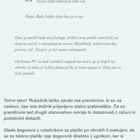
Točno tako rubežnik rubi vse
Nope. Rubi lahko tisto kar je tvoje.
Tako je mislil tudi moj kolega, dokler niso prišli rubežniki na
dom in začeli z odnašanjem stvari. Hladilnik, mikrovalovka,
pečica, itd.. Njegov je bil samo računanik.
Od brata PC so tudi zarubili ampak na srečo ga je kupil na
obroke in tako je lahko dokazal da je tisto njegovo. Tako da so
tisto pustili.
Točno tako1 Rubežnik lahko zarubi vse premičnine, ki so na
naslovu, kjer ima dolžnik prijavljeno stalno prebivališče. Če so
premičnine last drugih stanovalcev morajo to dokazovati z računi in
podobnimi dokazili.
Glede dogovora z rubežnikom za plačilo po obrokih ti svetujem, da
se za takšno plačilo raje dogovoriš direktno z upnikom, ker si