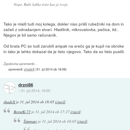
Nope. Rubi lahko tisto kar je tvoje.
Tako je mislil tudi moj kolega, dokler niso prišli rubežniki na dom in
začeli z odnašanjem stvari. Hladilnik, mikrovalovka, pečica, itd..
Njegov je bil samo računanik.
Od brata PC so tudi zarubili ampak na srečo ga je kupil na obroke
in tako je lahko dokazal da je tisto njegovo. Tako da so tisto pustili.
Zgodovina sprememb…
spremenil:
shadeX
(
31. jul 2014 ob 18:06
)
drzni86
::
31. jul 2014, 19:00
shadeX
je
31. jul 2014 ob 18:05
izjavil
:
BorutK-73
je
31. jul 2014 ob 17:27
izjavil
:
Šimpanz
je
31. jul 2014 ob 10:03
izjavil
: