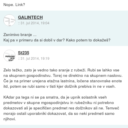
Nope. Link?
GALINTECH
::
31. jul 2014, 19:04
Zanimivo branje ...
Kaj pa v primeru da si dobil v dar? Kako potem to dokažeš?
St235
::
31. jul 2014, 19:19
Zelo težko, zato je vedno tako sranje z rubeži. Rubi se lahko vse
na skupnem gospodinstvu. Torej ne direktno na skupnem naslovu.
Če je na primer urejena etažna lastnina, ločene stanovnske enote
itd, potem se rubi samo v tisti kjer dolžnik prebiva in ne v vseh.
KAdar pa tega ni se pa smatra, da je upnik solastnik vseh
predmetov v skupne mgospodinjstvu in rubežniku ni potrebno
dokazovati ali je specifičen predmet res dolžnikov ali ne. Temveč
morajo ostali uporabniki dokazovat, da so neki predmeti samo
njihovi.