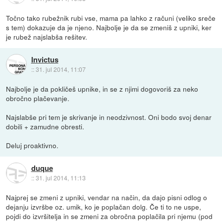
Točno tako rubežnik rubi vse, mama pa lahko z računi (veliko sreče
s tem) dokazuje da je njeno. Najbolje je da se zmeniš z upniki, ker
je rubež najslabša rešitev.
Invictus
::
31. jul 2014, 11:07
Najbolje je da pokličeš upnike, in se z njimi dogovoriš za neko
obročno plačevanje.
Najslabše pri tem je skrivanje in neodzivnost. Oni bodo svoj denar
dobili + zamudne obresti.
Deluj proaktivno.
duque
::
31. jul 2014, 11:13
Najprej se zmeni z upniki, vendar na način, da dajo pisni odlog o
dejanju izvršbe oz. umik, ko je poplačan dolg. Če ti to ne uspe,
pojdi do izvršitelja in se zmeni za obročna poplačila pri njemu (pod