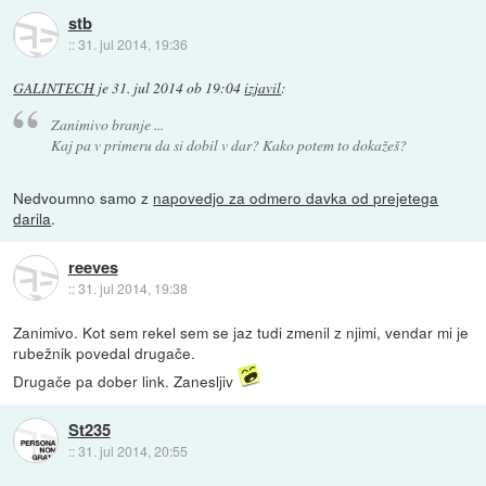
stb
::
31. jul 2014, 19:36
GALINTECH
je
31. jul 2014 ob 19:04
izjavil
:
Zanimivo branje ...
Kaj pa v primeru da si dobil v dar? Kako potem to dokažeš?
Nedvoumno samo z
napovedjo za odmero davka od prejetega
darila
.
reeves
::
31. jul 2014, 19:38
Zanimivo. Kot sem rekel sem se jaz tudi zmenil z njimi, vendar mi je
rubežnik povedal drugače.
Drugače pa dober link. Zanesljiv
St235
::
31. jul 2014, 20:55