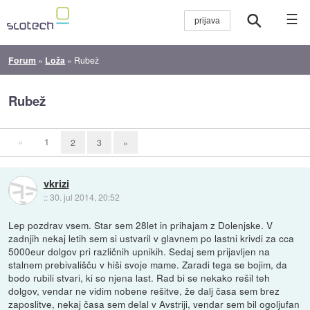
☰
Forum
»
Loža
»
Rubež
Rubež
«
1
2
3
»
vkrizi
::
30. jul 2014, 20:52
Lep pozdrav vsem. Star sem 28let in prihajam z Dolenjske. V
zadnjih nekaj letih sem si ustvaril v glavnem po lastni krivdi za cca
5000eur dolgov pri različnih upnikih. Sedaj sem prijavljen na
stalnem prebivališču v hiši svoje mame. Zaradi tega se bojim, da
bodo rubili stvari, ki so njena last. Rad bi se nekako rešil teh
dolgov, vendar ne vidim nobene rešitve, že dalj časa sem brez
zaposlitve, nekaj časa sem delal v Avstriji, vendar sem bil ogoljufan