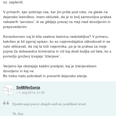
oz. zapleniti.
V primerih, kjer pobirajo vse, kar jim pride pod roke, ne glede na
dejansko lastništvo, imam občutek, da je to bolj samovoljna praksa
nekaterih 'servisov', ki se gibljejo precej na meji med dovoljenim in
prepovedanim.
Koneckoncev naj bi bila osebna lastnina nedotakljiva? V primeru,
kakršen je bil zgoraj opisan, ko so najemodajalca oškodovali in se
nato sklicavali, da naj ta toži najemnika, pa je ta praksa za moje
pojme že dobesedno kriminalna in nič kaj dosti boljša od tiste, ko s
pomočjo groženj izvajajo 'izterjave'.
Verjetno kje obstajajo kakšni predpisi, kaj je izterjevalcem
dovoljeno in kaj ne.
Bo treba malo pobrskati in preveriti dejansko stanje.
SeMiNeSanja
::
1. avg 2014, 01:05
Upoštevanje pravic drugih oseb na zarubljeni stvari
76. člen