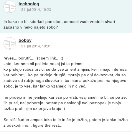
technolog
::
31. jul 2014, 19:23
In kako ne bi, kdorkoli pameten, odnesel vseh vrednih stvari
začasno v neko najeto sobo?
bobby
::
31. jul 2014, 19:31
reves,.. borutK,.. jst sem link,.. :)
zato, ker sem bil pol leta nazaj jst ta primer.
ko pridejo rubež prvič, se da vse zment z njimi, ker nimajo interesa
kar pobirat,.. ko pa pridejo drugič, morajo pa oni dokazovat, da so
zadeve od rubljenega človeka in če mama pokaže prst na njegovo
sobo, je to vse, kar lahko vzamejo in nič več.
ne pridejo in ne jemljejo kar vse po vrsti, vsaj smeli ne bi. če pa že,
jih pusti, naj poberejo, potem pa naslednji tvoj postopek je tvoja
tožba proti njim oz prijava kraje :)
Se sliši čudno ampak tako to je in če je tožba, potem je lahko tožba
z odškodnino,.. figure the rest,..