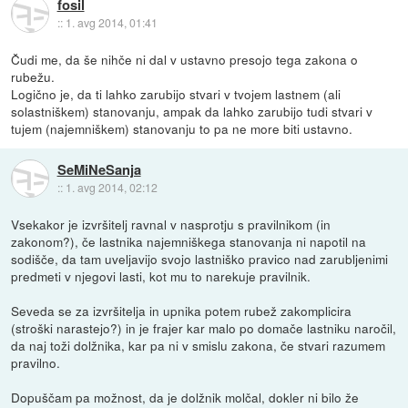
fosil
::
1. avg 2014, 01:41
Čudi me, da še nihče ni dal v ustavno presojo tega zakona o
rubežu.
Logično je, da ti lahko zarubijo stvari v tvojem lastnem (ali
solastniškem) stanovanju, ampak da lahko zarubijo tudi stvari v
tujem (najemniškem) stanovanju to pa ne more biti ustavno.
SeMiNeSanja
::
1. avg 2014, 02:12
Vsekakor je izvršitelj ravnal v nasprotju s pravilnikom (in
zakonom?), če lastnika najemniškega stanovanja ni napotil na
sodišče, da tam uveljavijo svojo lastniško pravico nad zarubljenimi
predmeti v njegovi lasti, kot mu to narekuje pravilnik.
Seveda se za izvršitelja in upnika potem rubež zakomplicira
(stroški narastejo?) in je frajer kar malo po domače lastniku naročil,
da naj toži dolžnika, kar pa ni v smislu zakona, če stvari razumem
pravilno.
Dopuščam pa možnost, da je dolžnik molčal, dokler ni bilo že