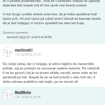
so v posesti posameznika. Torej se v postopku rubeža ne ugtavlja
dejanska last ampak zolj ali ima upnik nad stvarjo posest.
In kot drugo uredba določa smernice, da je treba upoštevat tudi
izjave prič, niti pod razno pa rubež stvari (četudi se kasneje izkaže
da je last tretjega) ni možno opredelit kar tako kot krajo.
Zgodovina sprememb…
spremenil:
St235
(
31. jul 2014 ob 20:59
)
martincek1
::
31. jul 2014, 21:13
Če rubijo nekaj, kar ni tvojega, je edino logično da mama kliče
policijo, saj so pristojni za varovanje osebne lastnine. Pa rubežnik
ti ne bo govoril, kaj je na prvem obisku zarubil, samo malo se bo
sprehodil po hiši. Ampak če se ne boš pritožil v roku treh dni, ti
lahko odnese praktično celo bajto, pa ne moreš nič.
MadMicka
::
31. jul 2014, 21:26