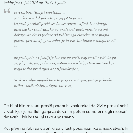
bobby
je
31. jul 2014 ob 19:31
izjavil
:
reves,.. borutK,.. jst sem link,.. :)
zato, ker sem bil pol leta nazaj jst ta primer.
ko pridejo rubež prvič, se da vse zment z njimi, ker nimajo
interesa kar pobirat,.. ko pa pridejo drugič, morajo pa oni
dokazovat, da so zadeve od rubljenega človeka in če mama
pokaže prst na njegovo sobo, je to vse, kar lahko vzamejo in nič
več.
ne pridejo in ne jemljejo kar vse po vrsti, vsaj smeli ne bi. če pa
že, jih pusti, naj poberejo, potem pa naslednji tvoj postopek je
tvoja tožba proti njim oz prijava kraje :)
Se sliši čudno ampak tako to je in če je tožba, potem je lahko
tožba z odškodnino,.. figure the rest,..
Če bi bi bilo res kar praviš potem bi vsak rekel da živi v prazni sobi
v kleti kjer je na tleh garjava deka. In potem se ne bi mogli ničesar
dotaknit. Jok brate, ni tako enostavno.
Kot prvo ne rubi se stvari ki so v lasti posameznika ampak stvari, ki