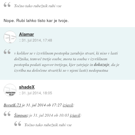
Točno tako rubežnik rubi vse
Nope. Rubi lahko tisto kar je tvoje.
Alamar
::
31. jul 2014, 17:48
v kolikor se v izvršilnem postopku zarubijo stvari, ki niso v lasti
dolžnika, temveč tretje osebe, mora ta oseba v izvršilnem
postopku podati ugovor tretjega, kjer zatrjuje in
dokazuje
, da je
izvršba na določene stvari(ki so v njeni lasti) nedopustna
shadeX
::
31. jul 2014, 18:05
BorutK-73
je
31. jul 2014 ob 17:27
izjavil
:
Šimpanz
je
31. jul 2014 ob 10:03
izjavil
:
Točno tako rubežnik rubi vse