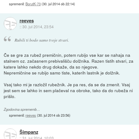
spremenil:
BorutK-73
(
30. jul 2014 ob 22:14
)
reeves
::
30. jul 2014, 23:54
Rubili ti bodo samo tvoje stvari.
Če se gre za rubež premičnin, potem rubijo vse kar se nahaja na
stalnem oz. začasnem prebivališču dolžnika. Razen tistih stvari, za
katere lahko nekdo drug dokaže, da so njegove.
Nepremičnine se rubijo samo tiste, katerih lastnik je dolžnik.
Vsaj tako mi je razložil rubežnik. Je pa res, da se da zmenit. Vsaj
jest sem se lahko in sem plačeval na obroke, tako da do rubeža ni
prišlo.
Zgodovina sprememb…
spremenil:
reeves
(
30. jul 2014 ob 23:56
)
Šimpanz
::
31. jul 2014, 10:03