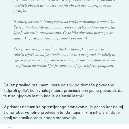
izvršitelj obvesti ustno, sicer pa jih obvesti pisno s priporočeno
pošiljko.
Izvršitelj obvestilo iz prejšnjega odstavka zaznamuje v zapisniku.
Če je bilo obvestilo ustno, se obveščena oseba podpiše na mestu,
kjer je obvestilo zaznamovano. Če je bilo obvestilo pisno, pa se
zapisniku priloži potrdilo o priporočeni pošiljki.
Če v primerih iz prejšnjih odstavkov upnik, ki je navzoč pri
rubežu izjavi, da naj se izvršba na te stvari ne opravi, izvršitelj to
izjavo zaznamuje v zapisniku in rubeža ne opravi. Upnik se mora
v zapisniku na mestu, kjer je zapisana njegova izjava, podpisati.
Če jaz pravilno razumem, mora dolžnik po domače povedano
'odpreti goflo', ko izvršitelj nabira premičnine in jasno povedati, da
te niso njegova last in kdo je dejanski lastnik.
V primeru najemnika opremljenega stanovanja, je očitno kar nekaj
šlo narobe, verjetno predvsem to, da najemnik ni niti pisnil, da je
zgolj najemnik opremljenega stanovanja.