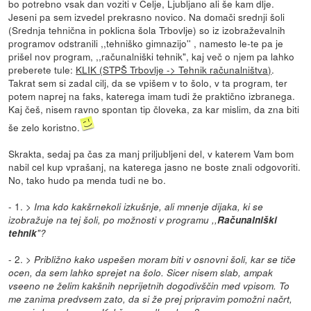
bo potrebno vsak dan voziti v Celje, Ljubljano ali še kam dlje.
Jeseni pa sem izvedel prekrasno novico. Na domači srednji šoli
(Srednja tehnična in poklicna šola Trbovlje) so iz izobraževalnih
programov odstranili ,,tehniško gimnazijo'' , namesto le-te pa je
prišel nov program, ,,računalniški tehnik", kaj več o njem pa lahko
preberete tule:
KLIK (STPŠ Trbovlje -> Tehnik računalništva)
.
Takrat sem si zadal cilj, da se vpišem v to šolo, v ta program, ter
potem naprej na faks, katerega imam tudi že praktično izbranega.
Kaj češ, nisem ravno spontan tip človeka, za kar mislim, da zna biti
še zelo koristno.
Skrakta, sedaj pa čas za manj priljubljeni del, v katerem Vam bom
nabil cel kup vprašanj, na katerega jasno ne boste znali odgovoriti.
No, tako hudo pa menda tudi ne bo.
- 1. >
Ima kdo kakšrnekoli izkušnje, ali mnenje dijaka, ki se
izobražuje na tej šoli, po možnosti v programu ,,
Računalniški
tehnik
"?
- 2. >
Približno kako uspešen moram biti v osnovni šoli, kar se tiče
ocen, da sem lahko sprejet na šolo. Sicer nisem slab, ampak
vseeno ne želim kakšnih neprijetnih dogodivščin med vpisom. To
me zanima predvsem zato, da si že prej pripravim pomožni načrt,