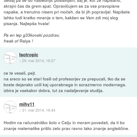
skrajni čas da grem spat. Opravičujem se za vse pravopisne
napake, a trenutno nisem pri močeh, da bi jih popravljal. Napišete
lahko tudi kratko mnenje o tem, kakšen se Vam zdi moj slog
pisanja. Najlepša hvala!
Pa en lep g33kovski pozdrav,
Ralye
freak of
!
Isotropic
::
29. mar 2014, 16:27
ce te veseli, pejt.
na sreco so se stari fosili od profesorjev ze prepucali, tko da se
boste dejansko ucili kaj uporabnega in sorazmerno modernega.
izbira je vsekakor dobra, tut za nadaljevanje studija.
mihy11
::
31. mar 2014, 16:44
Hodim na računalniško šolo v Celju in moram povedati, da ti bo
znanje matematike prišlo zelo prav ravno tako znanje angleščine.