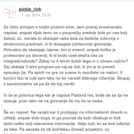
pickle_rick
::
1. apr 2014, 23:35
Se čisto strinjam s tvojim postom sicer, sem precej enostransko
napisal, ampak kljub temu so v povprečju srednje šole pri nas bolj
žalost, oz. morala bi obstajati neka šola za bodoče inženirje z
strokovnimi predmeti, ki bi dosegala zahtevnost gimnazije.
Pohvalno da obstajajo izjeme, kot si omenil, ampak koliko je
profesorjev po sloveniji, ki si bodo vzeli ekstra čas za
integrale/odvode? Zakaj na 4 letnih šolah tega ni v učnem načrtu?
Saj obstaja 3 letni program pa naj se tisti, ki jim je to preveč
vpisujejo tja. Pa sploh ne gre za ocene in rezultate na maturi. V
končni fazi te tudi sam faks ne bo naredil dobrega inženirja. Skupaj
z samoinciativo se pa že da kaj nardit.
In če je polovica tega kar je napisal Flatland res, bolje da se tja ne
vpisuje, prav tako ne na gimnazijo če mu bo ta muka.
Še en nasvet. Ne verjeti kar ti prodajajo na informativnih dnevih in
učitelji, ampak dobi koga, ki ga poznaš da šolo obiskuje in boš
dobil veliko bolj relevantne informacije. Velja tudi, ko se boš odločal
za faks. Pa seveda že ob šoli/faksu čimveč projektov, oz.