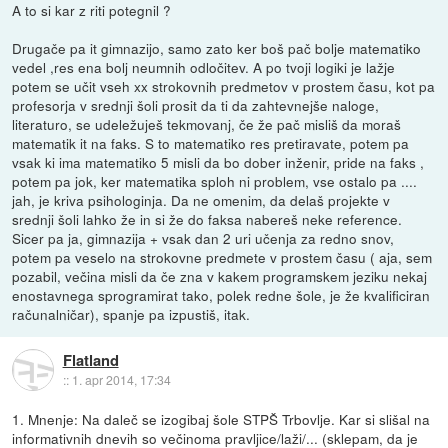
A to si kar z riti potegnil ?
Drugače pa it gimnazijo, samo zato ker boš pač bolje matematiko
vedel ,res ena bolj neumnih odločitev. A po tvoji logiki je lažje
potem se učit vseh xx strokovnih predmetov v prostem času, kot pa
profesorja v srednji šoli prosit da ti da zahtevnejše naloge,
literaturo, se udeležuješ tekmovanj, če že pač misliš da moraš
matematik it na faks. S to matematiko res pretiravate, potem pa
vsak ki ima matematiko 5 misli da bo dober inženir, pride na faks ,
potem pa jok, ker matematika sploh ni problem, vse ostalo pa ....
jah, je kriva psihologinja. Da ne omenim, da delaš projekte v
srednji šoli lahko že in si že do faksa nabereš neke reference.
Sicer pa ja, gimnazija + vsak dan 2 uri učenja za redno snov,
potem pa veselo na strokovne predmete v prostem času ( aja, sem
pozabil, večina misli da če zna v kakem programskem jeziku nekaj
enostavnega sprogramirat tako, polek redne šole, je že kvalificiran
računalničar), spanje pa izpustiš, itak.
Flatland
::
1. apr 2014, 17:34
1. Mnenje: Na daleč se izogibaj šole STPŠ Trbovlje. Kar si slišal na
informativnih dnevih so večinoma pravljice/laži/... (sklepam, da je