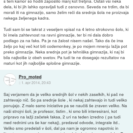
s tem kamor so hodili zaposlilo manj kot tretjina. Ostali vsi neka
dela, ki bi jih lahko opravljali tudi z osnovno. Seveda ne trdim, da bi
morali iti na gimnazijo, samo želim reči da srednja šola ne proizvaja
nekega željenega kadra.
Tudi sam bi se takrat z veseljem vpisal na 4 letno strokovno šolo, ki
bi imela zahtevnost na ravni gimnazije, ter bi mi dala dobro
podlago za na faks. Pa je na žalost nisem našel. Tako da če ima
željo po kaj več kot biti codemonkey, je po mojem mnenju lažja pot
preko gimnazije. Neka srednja pot je tehniška gimnazija, ki naj bi
bila najbolše iz obeh svetov. Pa tudi te ne dosegajo rezultatov na
maturi kot jih najboljše splošne gimnazije.
Pro_moted
::
1. apr 2014, 20:43
Saj verjamem da je veliko srednjih šol v nekih zaselkih, ki pač ne
zahtevajo nič. So pa srednje šole , ki nekaj zahtevajo in tudi veliko
ponujajo. Z malo samo iniciative pa se naučiš še zraven veliko. Na
naši strojni šoli, je profesor, tistim , ki smo bili interesirani, kot
pripravo na lažji začetek faksa, 2 uri na teden izredno ( pa tudi
med rednimi ura še kar nekaj), predaval odvode, integrale itd..
Veliko smo predelali v šoli, dal pa nam je ogromno napotnic in