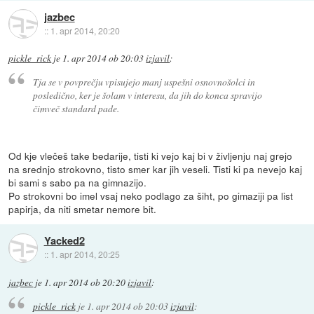
jazbec
::
1. apr 2014, 20:20
pickle_rick
je
1. apr 2014 ob 20:03
izjavil
:
Tja se v povprečju vpisujejo manj uspešni osnovnošolci in
posledično, ker je šolam v interesu, da jih do konca spravijo
čimveč standard pade.
Od kje vlečeš take bedarije, tisti ki vejo kaj bi v življenju naj grejo
na srednjo strokovno, tisto smer kar jih veseli. Tisti ki pa nevejo kaj
bi sami s sabo pa na gimnazijo.
Po strokovni bo imel vsaj neko podlago za šiht, po gimaziji pa list
papirja, da niti smetar nemore bit.
Yacked2
::
1. apr 2014, 20:25
jazbec
je
1. apr 2014 ob 20:20
izjavil
:
pickle_rick
je
1. apr 2014 ob 20:03
izjavil
: