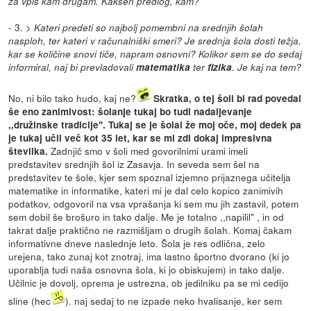
za vpis kam drugam. Kakšen predlog, kam?
- 3. >
Kateri predeti so najbolj pomembni na srednjih šolah
nasploh, ter kateri v računalniški smeri? Je srednja šola dosti težja,
kar se količine snovi tiče, napram osnovni? Kolikor sem se do sedaj
informiral, naj bi prevladovali
matematika
ter
fizika
. Je kaj na tem?
No, ni bilo tako hudo, kaj ne?
Skratka, o tej šoli bi rad povedal
še eno zanimivost: šolanje tukaj bo tudi nadaljevanje
,,družinske tradicije''. Tukaj se je šolal že moj oče, moj dedek pa
je tukaj učil več kot 35 let, kar se mi zdi dokaj impresivna
Zadnjič smo v šoli med govorilnimi urami imeli
številka.
predstavitev srednjih šol iz Zasavja. In seveda sem šel na
predstavitev te šole, kjer sem spoznal izjemno prijaznega učitelja
matematike in informatike, kateri mi je dal celo kopico zanimivih
podatkov, odgovoril na vsa vprašanja ki sem mu jih zastavil, potem
sem dobil še brošuro in tako dalje. Me je totalno ,,napilil" , in od
takrat dalje praktično ne razmišljam o drugih šolah. Komaj čakam
informativne dneve naslednje leto. Šola je res odlična, zelo
urejena, tako zunaj kot znotraj, ima lastno športno dvorano (ki jo
uporablja tudi naša osnovna šola, ki jo obiskujem) in tako dalje.
Učilnic je dovolj, oprema je ustrezna, ob jedilniku pa se mi cedijo
sline (hec
). naj sedaj to ne izpade neko hvalisanje, ker sem