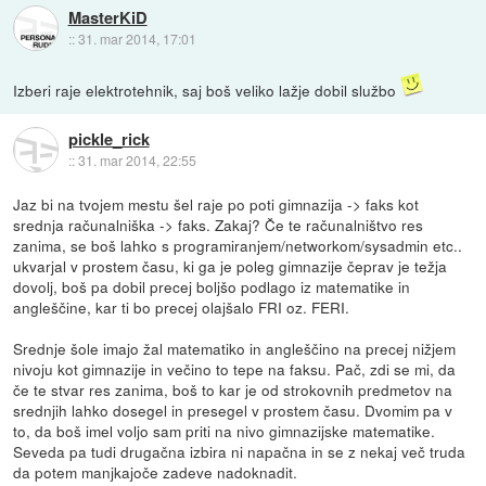
MasterKiD
::
31. mar 2014, 17:01
Izberi raje elektrotehnik, saj boš veliko lažje dobil službo
pickle_rick
::
31. mar 2014, 22:55
Jaz bi na tvojem mestu šel raje po poti gimnazija -> faks kot
srednja računalniška -> faks. Zakaj? Če te računalništvo res
zanima, se boš lahko s programiranjem/networkom/sysadmin etc..
ukvarjal v prostem času, ki ga je poleg gimnazije čeprav je težja
dovolj, boš pa dobil precej boljšo podlago iz matematike in
angleščine, kar ti bo precej olajšalo FRI oz. FERI.
Srednje šole imajo žal matematiko in angleščino na precej nižjem
nivoju kot gimnazije in večino to tepe na faksu. Pač, zdi se mi, da
če te stvar res zanima, boš to kar je od strokovnih predmetov na
srednjih lahko dosegel in presegel v prostem času. Dvomim pa v
to, da boš imel voljo sam priti na nivo gimnazijske matematike.
Seveda pa tudi drugačna izbira ni napačna in se z nekaj več truda
da potem manjkajoče zadeve nadoknadit.