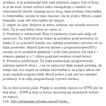
profesor, ki je predstavljal šolo imel oblečeno majico Call of Duty -
to je še enen izmed načinov kako manipulirajo z mladimi na
informativnih dnevih (obstaja še en drug mlad profesor informatike
in matematike, vendar je tako neumen, da če znaš v Wordu urejati
besedila, znaš več informatike od njega)).
2. Uspeh za vpis: Verjetno je edina zahteva, da narediš osnovno
šolo. Če si vsaj dober težav pri vpisu ni.
3. Predmeti in zahtevnost: Šola ni zahtevna (meni celo lažja od
osnovne). Če želiš biti prav dober je potrebno pred kontrolno za
kakšni 2 uri prezračit zvezke (za najtežje predmete) oziroma nič za
lažje predmete. Največ ljudi ima težave s programiranjem(40%)
vendar so to posledice gledanja v zrak med poukom (če vsaj z 1
očesom gledaš in z 1 uhlom poslušaš verjetno nimaš težav).
4. Potrebno predznanje: Če imaš predznanje (programiranje,
izdelava spletnih strani...) se ne vpisuj kot dijak ampak počakaj, da
izdajo kak nov razpis za učitelja informatike in se prijavi takrat (če
znaš napisati program Hello World potem znaš več kot nekateri
profesorji, ki te učijo programiranja v prvem letniku).
Da ne bom preveč pisal. Poglej si rezultate mature na STPŠ (da ne
boš iskal... STPŠ je bolj na koncu seznama po doseženih točkah
na maturi).
Link:
http://almamater.si/index.php/sl/?optio...