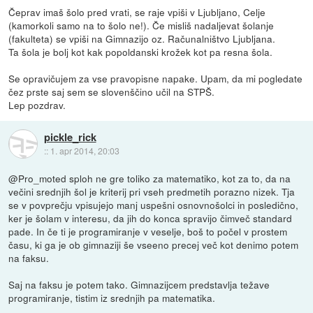
Čeprav imaš šolo pred vrati, se raje vpiši v Ljubljano, Celje
(kamorkoli samo na to šolo ne!). Če misliš nadaljevat šolanje
(fakulteta) se vpiši na Gimnazijo oz. Računalništvo Ljubljana.
Ta šola je bolj kot kak popoldanski krožek kot pa resna šola.
Se opravičujem za vse pravopisne napake. Upam, da mi pogledate
čez prste saj sem se slovenščino učil na STPŠ.
Lep pozdrav.
pickle_rick
::
1. apr 2014, 20:03
@Pro_moted sploh ne gre toliko za matematiko, kot za to, da na
večini srednjih šol je kriterij pri vseh predmetih porazno nizek. Tja
se v povprečju vpisujejo manj uspešni osnovnošolci in posledično,
ker je šolam v interesu, da jih do konca spravijo čimveč standard
pade. In če ti je programiranje v veselje, boš to počel v prostem
času, ki ga je ob gimnaziji še vseeno precej več kot denimo potem
na faksu.
Saj na faksu je potem tako. Gimnazijcem predstavlja težave
programiranje, tistim iz srednjih pa matematika.