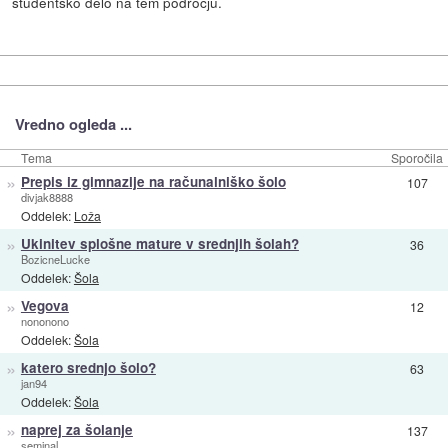
študentsko delo na tem področju.
Vredno ogleda ...
Tema
Sporočila
»
Prepis iz gimnazije na računalniško šolo
107
divjak8888
Oddelek:
Loža
»
Ukinitev splošne mature v srednjih šolah?
36
BozicneLucke
Oddelek:
Šola
»
Vegova
12
nononono
Oddelek:
Šola
»
katero srednjo šolo?
63
jan94
Oddelek:
Šola
»
naprej za šolanje
137
seminal