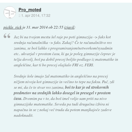
Pro_moted
::
1. apr 2014, 17:32
pickle_rick
je
31. mar 2014 ob 22:55
izjavil
:
Jaz bi na tvojem mestu šel raje po poti gimnazija -> faks kot
srednja računalniška -> faks. Zakaj? Če te računalništvo res
zanima, se boš lahko s programiranjem/networkom/sysadmin
etc.. ukvarjal v prostem času, ki ga je poleg gimnazije čeprav je
težja dovolj, boš pa dobil precej boljšo podlago iz matematike in
angleščine, kar ti bo precej olajšalo FRI oz. FERI.
Srednje šole imajo žal matematiko in angleščino na precej
nižjem nivoju kot gimnazije in večino to tepe na faksu. Pač, zdi
se mi, da če te stvar res zanima,
boš to kar je od strokovnih
predmetov na srednjih lahko dosegel in presegel v prostem
času.
Dvomim pa v to, da boš imel voljo sam priti na nivo
gimnazijske matematike. Seveda pa tudi drugačna izbira ni
napačna in se z nekaj več truda da potem manjkajoče zadeve
nadoknadit.