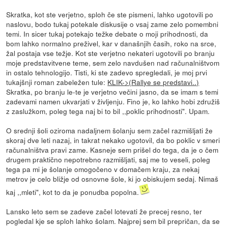
Skratka, kot ste verjetno, sploh če ste pismeni, lahko ugotovili po
naslovu, bodo tukaj potekale diskusije o vsaj zame zelo pomembni
temi. In sicer tukaj potekajo težke debate o moji prihodnosti, da
bom lahko normalno preživel, kar v današnjih časih, roko na srce,
žal postaja vse težje. Kot ste verjetno nekateri ugotovili po branju
moje predstavitvene teme, sem zelo navdušen nad računalništvom
in ostalo tehnologijo. Tisti, ki ste zadevo spregledali, je moj prvi
tukajšnji roman zabeležen tule:
KLIK->(Rallye se predstavi..)
Skratka, po branju le-te je verjetno večini jasno, da se imam s temi
zadevami namen ukvarjati v življenju. Fino je, ko lahko hobi združiš
z zaslužkom, poleg tega naj bi to bil ,,poklic prihodnosti". Upam.
O srednji šoli oziroma nadaljnem šolanju sem začel razmišljati že
skoraj dve leti nazaj, in takrat nekako ugotovil, da bo poklic v smeri
računalništva pravi zame. Kasneje sem prišel do tega, da je o čem
drugem praktično nepotrebno razmišljati, saj me to veseli, poleg
tega pa mi je šolanje omogočeno v domačem kraju, za nekaj
metrov je celo bližje od osnovne šole, ki jo obiskujem sedaj. Nimaš
kaj ,,mleti", kot to da je ponudba popolna.
Lansko leto sem se zadeve začel lotevati že precej resno, ter
pogledal kje se sploh lahko šolam. Najprej sem bil prepričan, da se