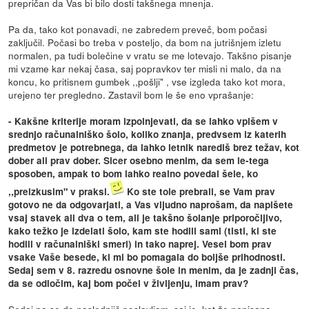
prepričan da Vas bi bilo dosti takšnega mnenja.
Pa da, tako kot ponavadi, ne zabredem preveč, bom počasi
zaključil. Počasi bo treba v posteljo, da bom na jutrišnjem izletu
normalen, pa tudi bolečine v vratu se me lotevajo. Takšno pisanje
mi vzame kar nekaj časa, saj popravkov ter misli ni malo, da na
koncu, ko pritisnem gumbek ,,pošlji" , vse izgleda tako kot mora,
urejeno ter pregledno. Zastavil bom le še eno vprašanje:
- Kakšne kriterije moram izpolnjevati, da se lahko vpišem v
srednjo računalniško šolo, koliko znanja, predvsem iz katerih
predmetov je potrebnega, da lahko letnik narediš brez težav, kot
dober ali prav dober. Sicer osebno menim, da sem le-tega
sposoben, ampak to bom lahko realno povedal šele, ko
,,preizkusim" v praksi.
Ko ste tole prebrali, se Vam prav
gotovo ne da odgovarjati, a Vas vljudno naprošam, da napišete
vsaj stavek ali dva o tem, ali je takšno šolanje priporočljivo,
kako težko je izdelati šolo, kam ste hodili sami (tisti, ki ste
hodili v računalniški smeri) in tako naprej. Vesel bom prav
vsake Vaše besede, ki mi bo pomagala do boljše prihodnosti.
Sedaj sem v 8. razredu osnovne šole in menim, da je zadnji čas,
da se odločim, kaj bom počel v življenju, imam prav?
Sedaj pa se do naslednjič poslavljam, saj je, kot že napisano,