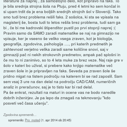
literature za naprej , za samostojno delo, kot pripravo na faks. To
je bila srednja strojna šola na Ptuju, pred 4 letmi ko sem končal in
si upam trdit da je ena boljših srednjih strojnih šol v Sloveniji. Tako
smo tudi brez problema rešili faks. 2 sošolca, ki sta se vpisala na
magisterij še, bosta tudi to letos rešila brez problema, tudi sam ga
bi , če bi me kadrovski štipenditor pustil po prvi stopnji naprej :(
Pravim samo da SAMO zaradi matematike se naj na gimnazijo ne
vpisuje, ker je vseeno še veliko vsega zraven, kot je biologija,
geografija, zgodovina, psihologija ...., pri katerih predmetih je
zahtevnost verjetno velika zaradi same količine snovi, saj v
gimnaziji pač ni nekih strokovnih predmetov, ampak pač splošni in
če mu to ni zanimivo, so to 4 leta muke za brez veze. Naj raje gre v
šolo v kateri bo užival, si prebere kako knjigo matematike več
zraven šole in je pripravljen na faks. Seveda pa zraven šole še
pridno migat na tistem področju na katerem bi se rad zaposlil. Sam
sem vsaj 3 ure na dan delal na področju CAD/CAM, numeričnih
analiz in preračunov, saj je to tisto kar bi rad delal.
Pa še enkrat, rezultati na maturi in ocene vas ne bodo naredile
dobrih inženirjev. Je pa lepo da zmagaš na tekmovanju "kdo
posveti več časa učenju".
Zgodovina sprememb…
spremenilo:
Pro_moted
(
1. apr 2014 ob 20:45
)