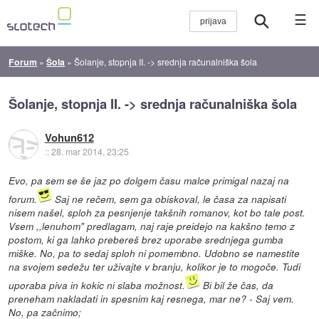
☰
Forum
»
Šola
»
Šolanje, stopnja II. -> srednja računalniška šola
Šolanje, stopnja II. -> srednja računalniška šola
Vohun612
::
28. mar 2014, 23:25
Evo, pa sem se še jaz po dolgem času malce primigal nazaj na
forum.
Saj ne rečem, sem ga obiskoval, le časa za napisati
nisem našel, sploh za pesnjenje takšnih romanov, kot bo tale post.
Vsem ,,lenuhom" predlagam, naj raje preidejo na kakšno temo z
postom, ki ga lahko prebereš brez uporabe srednjega gumba
miške. No, pa to sedaj sploh ni pomembno. Udobno se namestite
na svojem sedežu ter uživajte v branju, kolikor je to mogoče. Tudi
uporaba piva in kokic ni slaba možnost.
Bi bil že čas, da
preneham nakladati in spesnim kaj resnega, mar ne? - Saj vem.
No, pa začnimo;