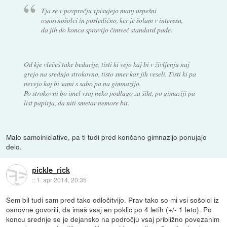
Tja se v povprečju vpisujejo manj uspešni
osnovnošolci in posledično, ker je šolam v interesu,
da jih do konca spravijo čimveč standard pade.
Od kje vlečeš take bedarije, tisti ki vejo kaj bi v življenju naj
grejo na srednjo strokovno, tisto smer kar jih veseli. Tisti ki pa
nevejo kaj bi sami s sabo pa na gimnazijo.
Po strokovni bo imel vsaj neko podlago za šiht, po gimaziji pa
list papirja, da niti smetar nemore bit.
Malo samoiniciative, pa ti tudi pred končano gimnazijo ponujajo
delo.
pickle_rick
::
1. apr 2014, 20:35
Sem bil tudi sam pred tako odločitvijo. Prav tako so mi vsi sošolci iz
osnovne govorili, da imaš vsaj en poklic po 4 letih (+/- 1 leto). Po
koncu srednje se je dejansko na področju vsaj približno povezanim