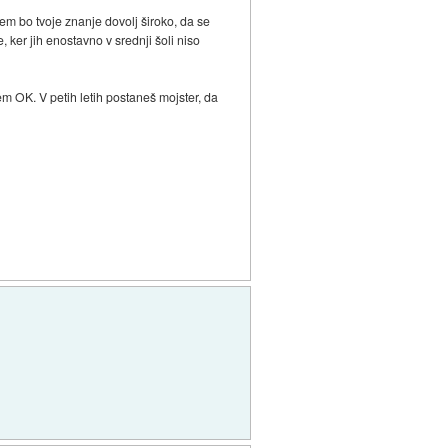
otem bo tvoje znanje dovolj široko, da se
, ker jih enostavno v srednji šoli niso
sem OK. V petih letih postaneš mojster, da