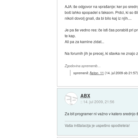
AJA: še odgovor na vprašanje: ker po srednji 
boš lahko spopadel s faksom. Prdci, ki so šli
nikoli dovolj gnali, da bi bilo kaj iz njih....
Je pa še vedno res: če isti čas porabiš pri p
te kap.
Ali pa za kamine zidat...
Na forumih jih je precej, ki stavka ne znajo z
Zgodovina sprememb…
spremenil:
Aston_11
(
14. jul 2009 ob 21:57
ABX
::
14. jul 2009, 21:56
Za bit programer ni važno v katero srednjo
Vaša inštalacija je uspešno spodletela!