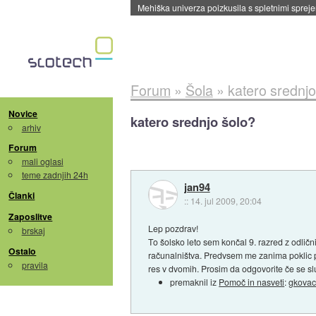
Evropska vesoljska agencija razvija svojo rak
Forum
»
Šola
»
katero srednjo
Novice
katero srednjo šolo?
arhiv
Forum
mali oglasi
teme zadnjih 24h
jan94
Članki
::
14. jul 2009, 20:04
Zaposlitve
Lep pozdrav!
brskaj
To šolsko leto sem končal 9. razred z odlič
Ostalo
računalništva. Predvsem me zanima poklic pr
pravila
res v dvomih. Prosim da odgovorite če se sl
premaknil iz
Pomoč in nasveti
:
gkova