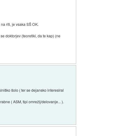
na riti, je vsaka SŠ OK.
 se doktorjev (teoretiki, da te kap) (ne
lniško šolo ( ter se dejansko interesiral
rabne ( ASM, tipi omrežij/delovanje... ).