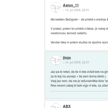
Aston_11
::
14. jul 2009, 22:01
Ma kakšen Bežigrad--- da prideš s srednje š
V praksi, potem ko prideš s faksa, je nekaj st
medicincev, temveč ostalih).
Vendar faks in potem služba že spolira razn
jinzo
::
14. jul 2009, 22:01
Jaz pa bi rekel, da če 4 leta vržeš bek na gi
za to kaj mu povejo + še sam doma delal ).
Vsaj jaz vem, da me je računalniška šola "pri
Res nevem zakaj bi bek vrgo 4 leta, za učenje 
ABX