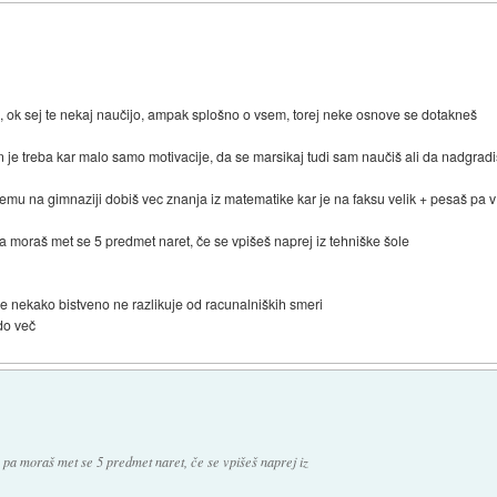
, ok sej te nekaj naučijo, ampak splošno o vsem, torej neke osnove se dotakneš
j in je treba kar malo samo motivacije, da se marsikaj tudi sam naučiš ali da nadgradi
čjemu na gimnaziji dobiš vec znanja iz matematike kar je na faksu velik + pesaš pa 
pa moraš met se 5 predmet naret, če se vpišeš naprej iz tehniške šole
a se nekako bistveno ne razlikuje od racunalniških smeri
edo več
s pa moraš met se 5 predmet naret, če se vpišeš naprej iz