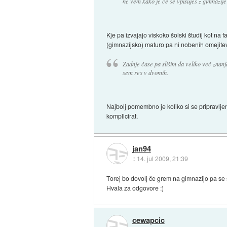
ne vem kako je če se vpisuješ z gimnazije
Kje pa izvajajo viskoko šolski študij kot na 
(gimnazijsko) maturo pa ni nobenih omejitev 
Zadnje čase pa slišim da veliko več znanja
sem res v dvomih.
Najbolj pomembno je koliko si se pripravlje
komplicirat.
jan94
::
14. jul 2009, 21:39
Torej bo dovolj če grem na gimnazijo pa se 
Hvala za odgovore :)
cewapcic