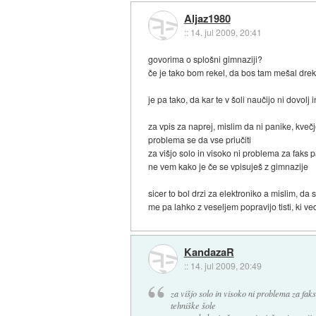
Aljaz1980
::
14. jul 2009, 20:41
govorima o splošni gimnaziji?
če je tako bom rekel, da bos tam mešal drek
je pa tako, da kar te v šoli naučijo ni dovol
za vpis za naprej, mislim da ni panike, kve
problema se da vse priučiti
za višjo solo in visoko ni problema za faks 
ne vem kako je če se vpisuješ z gimnazije
sicer to bol drzi za elektroniko a mislim, d
me pa lahko z veseljem popravijo tisti, ki v
KandazaR
::
14. jul 2009, 20:49
za višjo solo in visoko ni problema za fak
tehniške šole