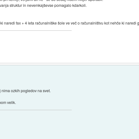
anja struktur in nevemkajševse pomagalo kdarkoli.
 naredi fax + 4 leta računalniške šole ve več o računalništvu kot nehče ki naredi g
j nima ozkih pogledov na svet.
bom velik.