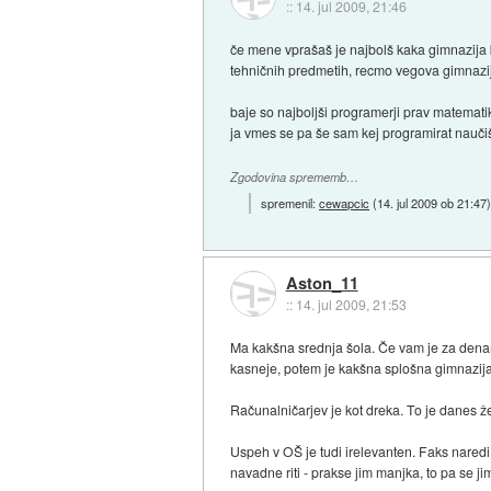
::
14. jul 2009, 21:46
če mene vprašaš je najbolš kaka gimnazija 
tehničnih predmetih, recmo vegova gimnazi
baje so najboljši programerji prav matematiki
ja vmes se pa še sam kej programirat naučiš
Zgodovina sprememb…
spremenil:
cewapcic
(
14. jul 2009 ob 21:47
Aston_11
::
14. jul 2009, 21:53
Ma kakšna srednja šola. Če vam je za denar,
kasneje, potem je kakšna splošna gimnazija 
Računalničarjev je kot dreka. To je danes ž
Uspeh v OŠ je tudi irelevanten. Faks naredi ti
navadne riti - prakse jim manjka, to pa se ji