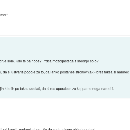
amer".
ednje šole. Kdo te pa hoče? Prdca mozoljastega s srednjo šolo?
 da si ustvariš pogoje za to, da lahko postaneš strokovnjak - brez faksa si namreč f
ih 4 letih po faksu udelaš, da si res uporaben za kaj pametnega narediti.
i pri kemiji, verjami ali ne - še do sedaj nisem nikjer uporabil.