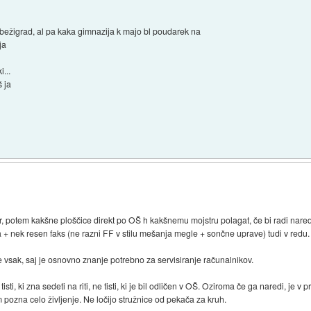
bežigrad, al pa kaka gimnazija k majo bl poudarek na
ja
...
 ja
)
 potem kakšne ploščice direkt po OŠ h kakšnemu mojstru polagat, če bi radi naredi
+ nek resen faks (ne razni FF v stilu mešanja megle + sončne uprave) tudi v redu. 
e vsak, saj je osnovno znanje potrebno za servisiranje računalnikov.
sti, ki zna sedeti na riti, ne tisti, ki je bil odličen v OŠ. Oziroma če ga naredi, je v
m pozna celo življenje. Ne ločijo stružnice od pekača za kruh.