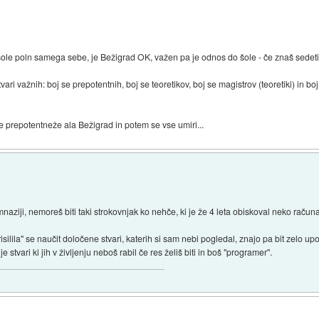
ole poln samega sebe, je Bežigrad OK, važen pa je odnos do šole - če znaš sedeti 
vari važnih: boj se prepotentnih, boj se teoretikov, boj se magistrov (teoretiki) in boj
e prepotentneže ala Bežigrad in potem se vse umiri...
mnaziji, nemoreš biti taki strokovnjak ko nehče, ki je že 4 leta obiskoval neko računa
silila" se naučit določene stvari, katerih si sam nebi pogledal, znajo pa bit zelo upo
stvari ki jih v življenju neboš rabil če res želiš biti in boš "programer".