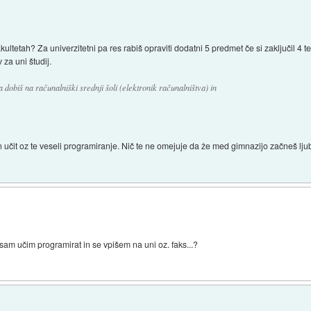
fakultetah? Za univerzitetni pa res rabiš opraviti dodatni 5 predmet če si zaključil 4 
za uni študij.
 dobiš na računalniški srednji šoli (elektronik računalništva) in
n učit oz te veseli programiranje. Nič te ne omejuje da že med gimnazijo začneš lju
sam učim programirat in se vpišem na uni oz. faks...?