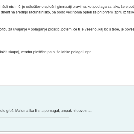
šoli nisi nič, je odločitev o splošni gimnaziji pravilna, kot podlaga za faks, šele p
 direkt na srednjo računalniško, pa bodo večinoma opleli že pri prvem izpitu iz fizike
rofiču za uvajanje v polaganje ploščic, potem, če ti je vseeno, kaj bo s tebe, je pov
ložiti skupaj, vendar ploščice pa bi že lahko polagali npr..
)
 šolo greš. Matematika ti zna pomagat, ampak ni obvezna.