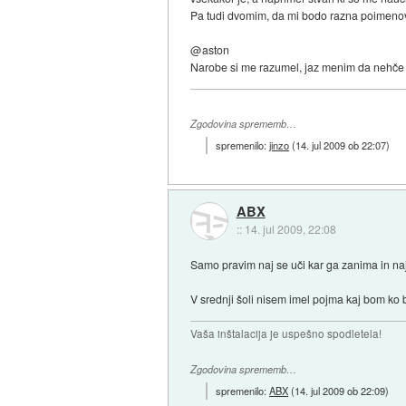
Pa tudi dvomim, da mi bodo razna poimenov
@aston
Narobe si me razumel, jaz menim da nehče ki
Zgodovina sprememb…
spremenilo:
jinzo
(
14. jul 2009 ob 22:07
)
ABX
::
14. jul 2009, 22:08
Samo pravim naj se uči kar ga zanima in na
V srednji šoli nisem imel pojma kaj bom ko 
Vaša inštalacija je uspešno spodletela!
Zgodovina sprememb…
spremenilo:
ABX
(
14. jul 2009 ob 22:09
)