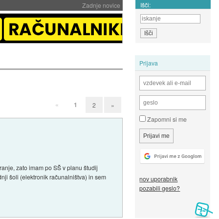
Išči:
Zadnje novice
Prijava
«
1
2
»
Zapomni si me
ranje, zato imam po SŠ v planu študij
i šoli (elektronik računalništva) in sem
nov uporabnik
pozabili geslo?