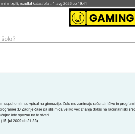
eto za večkratno uporabo
::
4. avg 2026 ob 19:41
 šolo?
nim uspehom in se vpisal na gimnazijo. Zelo me zanimajo računalništvo in programi
ogramer :D Zadnje čase pa slišim da veliko več znanja dobiš na računalniški srednj
učajno kdo spozna na te stvari.
c
(
15. jul 2009 ob 21:33
)