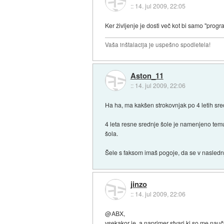
::
14. jul 2009, 22:05
Ker življenje je dosti več kot bi samo "progr
Vaša inštalacija je uspešno spodletela!
Aston_11
::
14. jul 2009, 22:06
Ha ha, ma kakšen strokovnjak po 4 letih sr
4 leta resne srednje šole je namenjeno temu,
šola.
Šele s faksom imaš pogoje, da se v naslednj
jinzo
::
14. jul 2009, 22:06
@ABX,
vsekakor je, a naprimer stvari ki so me naučil