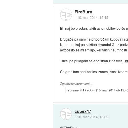
FireBurn
::
10. mar 2014, 15:45
Eh naj bo prodan, takih avtomobilov bo še 
Drugače pa sam ne priporočam kupovati starih
Naprimer kaj pa kakšen Hyundai Getz (nekate
avtocesto se mi smilijo, ker takih neumnosti 
Tukaj pa prilagam še eno stran z nasveti :
h
Če greš tam pod kartico 'zanesljivost' izber
Zgodovina sprememb…
spremenil:
FireBurn
(
10. mar 2014 ob 15:4
cubex47
::
10. mar 2014, 16:02
@FireBrun: