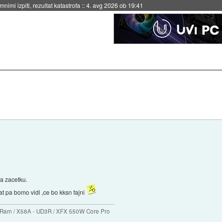
eto za večkratno uporabo
::
4. avg 2026 ob 19:41
na zacetku.
t pa bomo vidl ,ce bo kksn fajni
B Ram / X58A - UD3R / XFX 550W Core Pro