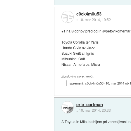
c0ck4m0u53
::
10. mar 2014, 19:52
+1 na Siddhov predlog in Jypetov komentar
Toyota Corolla ter Yaris
Honda Civic oz. Jazz
Suzuki Swift ali Ignis
Mitsubishi Colt
Nissan Almera oz. Micra
Zgodovina sprememb…
spremenil:
c0ck4m0u53
(
10. mar 2014 ob 
eric_cartman
::
10. mar 2014, 20:33
S Toyoto in Mitsubishijem pri zanesljivosti n