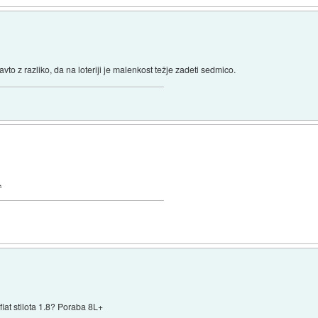
avto z razliko, da na loteriji je malenkost težje zadeti sedmico.
.
fiat stilota 1.8? Poraba 8L+