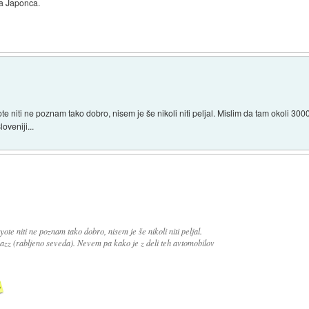
ga Japonca.
te niti ne poznam tako dobro, nisem je še nikoli niti peljal. Mislim da tam okoli 3
oveniji...
ote niti ne poznam tako dobro, nisem je še nikoli niti peljal.
azz (rabljeno seveda). Nevem pa kako je z deli teh avtomobilov