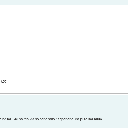
19:55
)
e bo falil. Je pa res, da so cene tako našponane, da je že kar hudo...