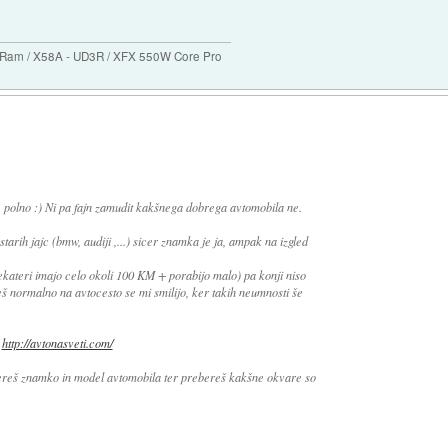
B Ram / X58A - UD3R / XFX 550W Core Pro
 polno :) Ni pa fajn zamudit kakšnega dobrega avtomobila ne.
rih jajc (bmw, audiji ,...) sicer znamka je ja, ampak na izgled
ateri imajo celo okoli 100 KM + porabijo malo) pa konji niso
eš normalno na avtocesto se mi smilijo, ker takih neumnosti še
:
http://avtonasveti.com/
zbereš znamko in model avtomobila ter prebereš kakšne okvare so