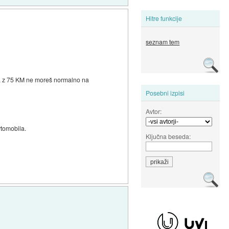
Hitre funkcije
seznam tem
 da z 75 KM ne moreš normalno na
Posebni izpisi
Avtor:
vtomobila.
Ključna beseda: