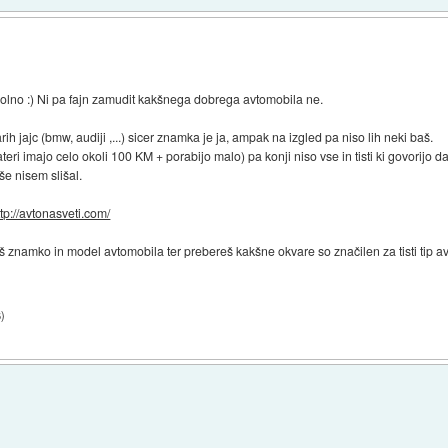
polno :) Ni pa fajn zamudit kakšnega dobrega avtomobila ne.
 jajc (bmw, audiji ,...) sicer znamka je ja, ampak na izgled pa niso lih neki baš.
ri imajo celo okoli 100 KM + porabijo malo) pa konji niso vse in tisti ki govorijo
še nisem slišal.
ttp://avtonasveti.com/
eš znamko in model avtomobila ter prebereš kakšne okvare so značilen za tisti tip a
6
)