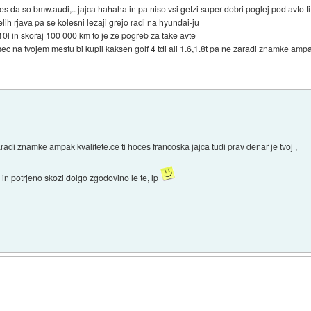
 ves da so bmw.audi,.. jajca hahaha in pa niso vsi getzi super dobri poglej pod avto t
ih rjava pa se kolesni lezaji grejo radi na hyundai-ju
10l in skoraj 100 000 km to je ze pogreb za take avte
 vsec na tvojem mestu bi kupil kaksen golf 4 tdi ali 1.6,1.8t pa ne zaradi znamke ampa
zaradi znamke ampak kvalitete.ce ti hoces francoska jajca tudi prav denar je tvoj ,
in potrjeno skozi dolgo zgodovino le te, lp