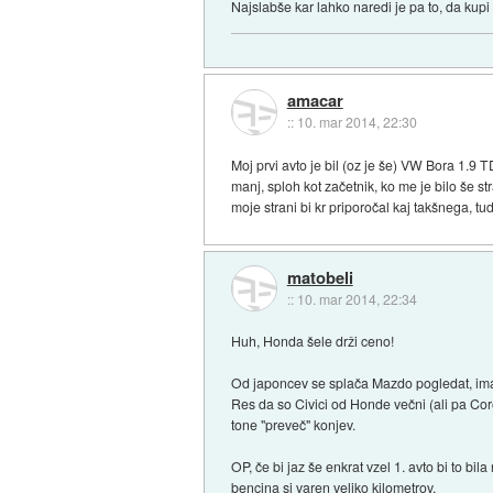
Najslabše kar lahko naredi je pa to, da kupi
amacar
::
10. mar 2014, 22:30
Moj prvi avto je bil (oz je še) VW Bora 1.9 
manj, sploh kot začetnik, ko me je bilo še st
moje strani bi kr priporočal kaj takšnega, tud
matobeli
::
10. mar 2014, 22:34
Huh, Honda šele drži ceno!
Od japoncev se splača Mazdo pogledat, i
Res da so Civici od Honde večni (ali pa Coro
tone "preveč" konjev.
OP, če bi jaz še enkrat vzel 1. avto bi to b
bencina si varen veliko kilometrov.