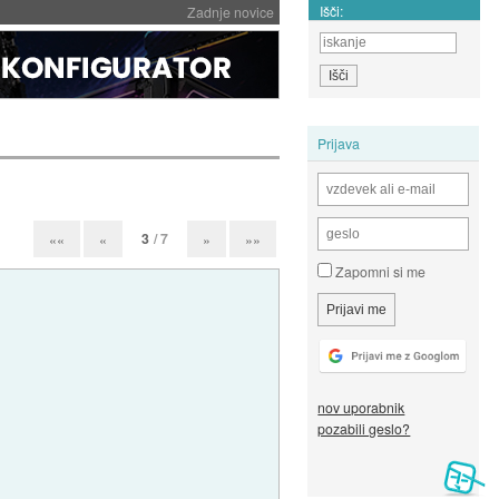
Išči:
Zadnje novice
Prijava
3
/ 7
««
«
»
»»
Zapomni si me
nov uporabnik
pozabili geslo?