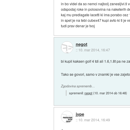
in bo videl da so nemci najbolj zanesljivi.ti
odspodaj roke in polosovina na naketerih del
kaj mu predlagate lacetti ki ima porabo cez 
in spet je na tebi cubex47 kupi avto ki ti je
tudi prav denar je tvoj
negot
::
10. mar 2014, 16:47
bi kupil kaksen golf 4 tdi ali 1.6,1.8t pa ne 
Tako se govori, samo v znamki je vse zajeto 
Zgodovina sprememb…
spremenil:
negot
(
10. mar 2014 ob 16:48
)
jype
::
10. mar 2014, 16:49