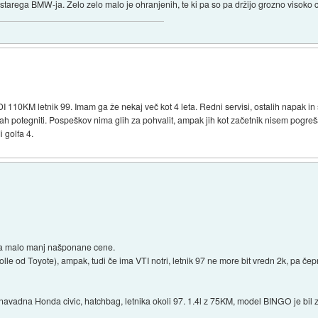
 starega BMW-ja. Zelo zelo malo je ohranjenih, te ki pa so pa držijo grozno visoko 
TDI 110KM letnik 99. Imam ga že nekaj več kot 4 leta. Redni servisi, ostalih napak in
rah potegniti. Pospeškov nima glih za pohvalit, ampak jih kot začetnik nisem pogrešal
i golfa 4.
ma malo manj našponane cene.
lle od Toyote), ampak, tudi če ima VTI notri, letnik 97 ne more bit vredn 2k, pa čepr
ila navadna Honda civic, hatchbag, letnika okoli 97. 1.4l z 75KM, model BINGO je bil 