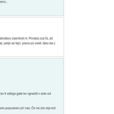
ceno..
 stroškov zaenkrat ni. Poraba cca 5L ali
, pelje se fajn, plava po cesti, tako da z
av ti odtrga gate ko vgradiš v avto od
zelo popularen pri nas. Če ne žre olja kot