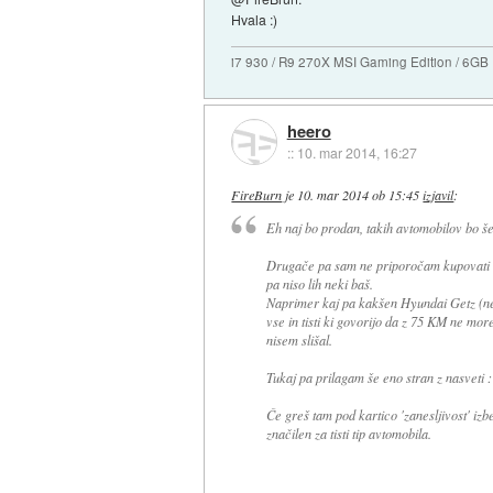
Hvala :)
i7 930 / R9 270X MSI Gaming Edition / 6G
heero
::
10. mar 2014, 16:27
FireBurn
je
10. mar 2014 ob 15:45
izjavil
:
Eh naj bo prodan, takih avtomobilov bo še
Drugače pa sam ne priporočam kupovati sta
pa niso lih neki baš.
Naprimer kaj pa kakšen Hyundai Getz (nek
vse in tisti ki govorijo da z 75 KM ne mor
nisem slišal.
Tukaj pa prilagam še eno stran z nasveti 
Če greš tam pod kartico 'zanesljivost' i
značilen za tisti tip avtomobila.