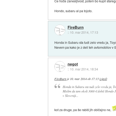
Če hoče zanesljivost, potem bo kupil stare
Hondo, subaru al pa tojoto.
FireBurn
::
10. mar 2014, 17:13
Honda in Subaru sta tudi zelo vredu ja, Toyo
Nevem pa kako je z deli teh avtomobilov v Sl
negot
::
10. mar 2014, 18:34
FireBurn
je
10. mar 2014 ob 17:13
izjavil
:
Honda in Subaru sta tudi zelo vredu ja, Toy
Mislim da tam okoli 3000 € dobiš Hondo J
v Sloveniji...
kot za druge, pa še rabiš jih običajno ne,