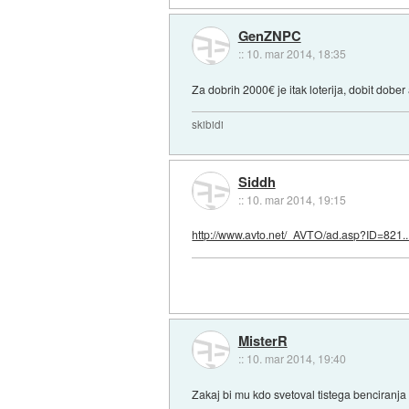
GenZNPC
::
10. mar 2014, 18:35
Za dobrih 2000€ je itak loterija, dobit dober 
skibidi
Siddh
::
10. mar 2014, 19:15
http://www.avto.net/_AVTO/ad.asp?ID=821..
MisterR
::
10. mar 2014, 19:40
Zakaj bi mu kdo svetoval tistega benciranja 