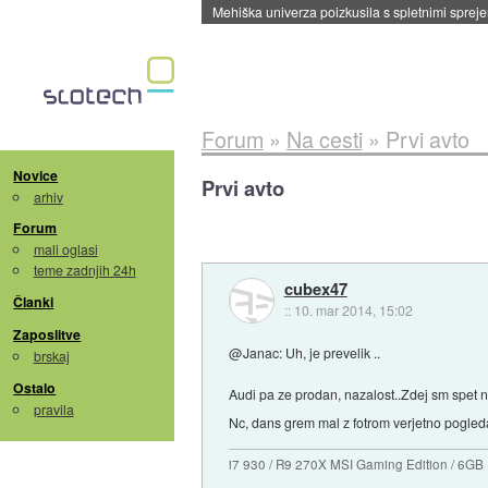
Evropska vesoljska agencija razvija svojo rak
Forum
»
Na cesti
»
Prvi avto
Novice
Prvi avto
arhiv
Forum
mali oglasi
teme zadnjih 24h
cubex47
Članki
::
10. mar 2014, 15:02
Zaposlitve
@Janac: Uh, je prevelik ..
brskaj
Ostalo
Audi pa ze prodan, nazalost..Zdej sm spet 
pravila
Nc, dans grem mal z fotrom verjetno pogleda
i7 930 / R9 270X MSI Gaming Edition / 6G