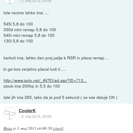
::
3. maj 2013, 00:58
tole recimo lahko ima ....
545i 5,8 do 100
330d mini remap 5,8 do 100
540i mini remap 5,8 do 100
130i 5,8 do 100
karkoli ima, lahko dan prej pelje k RSR in placa remap ...
ki ga bos verjetno placal tudi ti ....
http://www.avto.net/_AVTO/ad.asp?ID=713...
stock ima 200hp in 5,5 do 100
tale jih ima 265, tako da je pod 5 sekund ( ce vse deluje OK )
CoolerK
::
3. maj 2013, 00:59
Brias
je
3. maj 2013 ob 00:58
izjavil
: