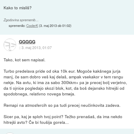
Kako to misliš?
Zgodovina sprememb…
spremenilo:
CoolerK
(
3. maj 2013 ob 01:02
)
GGGGG
::
3. maj 2013, 01:07
Tako, kot sem napisal.
Turbo predelava pride od oka 10k eur. Mogoče kakšnega jurja
manj, če sam dobro veš kaj delaš, ampak vsekakor v tem rangu
nekje. Na avtu, ki ima za sabo 300kkm+ pa je precej bolj verjetno,
da ti ojnice pogledajo skozi blok, kot, da boš dejansko hitrejši od
spodobnega, relativno novega bmwja.
Remapi na atmosfercih so pa tudi precej neučinkovita zadeva.
Sicer pa, kaj je sploh tvoj point? Težko prenašaš, da ima nekdo
hitrejši avto? Če bi foušija gorela...