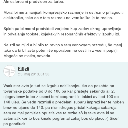
Atmosferec ni predviden za turbo.
Moral bi mu zmanjšati kompresijsko razmerje in ustrezno prilagoditi
elektroniko, tako da v tem razredu ne vem koliko je to realno.
Sploh pa bi moral predvideti verjetno kup zadev okrog upravljanja
in odvajanja toplote, kojekakvih resonančnih efektov v izpuhu itd.
Ne zdi se mi,d a bi bilo to ravno v tem cenovnem razredu, še manj
tako da bi bil avto potem še uporaben na cesti in z vsemi papirji.
Mogoče se motim, seveda.
Fifty6
::
3. maj 2013, 01:38
Vsak star avto je tud ze izgubu neki konjeu tko da pozabte na
tovarniske podatke od 0 do 100 pa kar pristejte sekundo ali 2,
njegov bmw te bo z usemi temi cooprami in takimi avti od 100 do
140 ujeu. Se vedn razmisli o predelani subaru imprezi ker te noben
bmw ne ujame do 140. pa nism drugac pristat kakega subaruja
sam ce mal pomisles opustis vse te tezke s8 in take avte ki so
avtomatik ker to bos kmalu pogruntal zakaj bos ob placo:-) Sicer
pa goodluck