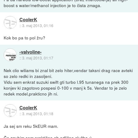
boost s water/methanol injection je to čista zmaga.
CoolerK
::
3. maj 2013, 01:16
Kok bo pa to pol žru?
-valvoline-
::
3. maj 2013, 01:17
Nek clio wiliams bi znal bit zelo hiter,vendar taksni drag race avteki
so zelo redki in zasoljeni.
Vidu sem enkrat suzuki swift gti turbo l.95 tunanega na prek 300
konjev ki zagotovo pospesi 0-100 v manj k 5s. Vendar to je zelo
redek model,prakticno jih ni.
CoolerK
::
3. maj 2013, 01:18
Ja sej sm reku 5kEUR mam.
Če zgubim sem praktično ob odlično službo :)