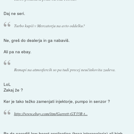
Daj ne seri.
Turbo kupiš v Mercatorju na avto oddelku?
Ne, greš do dealerja in ga nabaviš.
Ali pa na ebay.
Remapi na atmosfercih so pa tudi precej neučinkovita zadeva.
LoL
Zakaj že ?
Ker je tako težko zamenjati injektorje, pumpo in senzor ?
http://www.ebay.com/itm/Garrett-GT35R-t...
Pa da narediš low-boost application (brez intercoolerja) ali high-