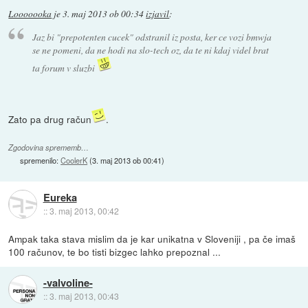
Looooooka
je
3. maj 2013 ob 00:34
izjavil
:
Jaz bi "prepotenten cucek" odstranil iz posta, ker ce vozi bmwja
se ne pomeni, da ne hodi na slo-tech oz, da te ni kdaj videl brat
ta forum v sluzbi
Zato pa drug račun
.
Zgodovina sprememb…
spremenilo:
CoolerK
(
3. maj 2013 ob 00:41
)
Eureka
::
3. maj 2013, 00:42
Ampak taka stava mislim da je kar unikatna v Sloveniji , pa če imaš
100 računov, te bo tisti bizgec lahko prepoznal ...
-valvoline-
::
3. maj 2013, 00:43