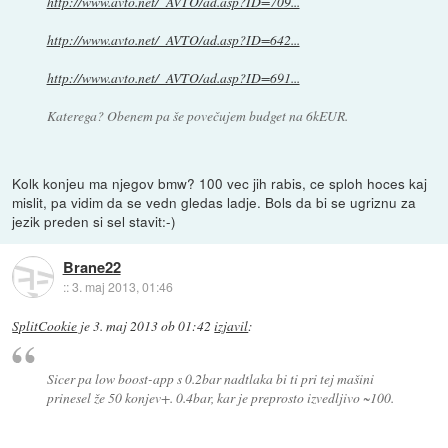
http://www.avto.net/_AVTO/ad.asp?ID=709...
http://www.avto.net/_AVTO/ad.asp?ID=642...
http://www.avto.net/_AVTO/ad.asp?ID=691...
Katerega? Obenem pa še povečujem budget na 6kEUR.
Kolk konjeu ma njegov bmw? 100 vec jih rabis, ce sploh hoces kaj
mislit, pa vidim da se vedn gledas ladje. Bols da bi se ugriznu za
jezik preden si sel stavit:-)
Brane22
::
3. maj 2013, 01:46
SplitCookie
je
3. maj 2013 ob 01:42
izjavil
:
Sicer pa low boost-app s 0.2bar nadtlaka bi ti pri tej mašini
prinesel že 50 konjev+. 0.4bar, kar je preprosto izvedljivo ~100.