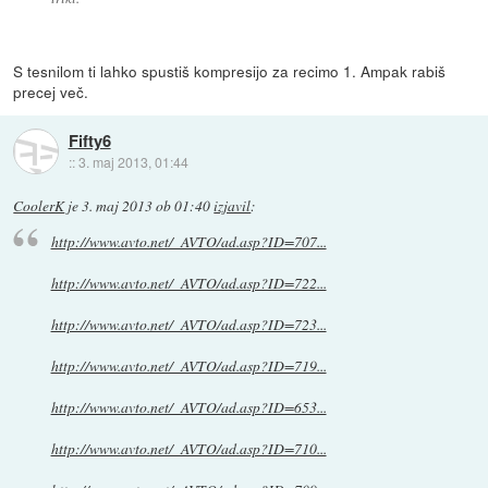
S tesnilom ti lahko spustiš kompresijo za recimo 1. Ampak rabiš
precej več.
Fifty6
::
3. maj 2013, 01:44
CoolerK
je
3. maj 2013 ob 01:40
izjavil
:
http://www.avto.net/_AVTO/ad.asp?ID=707...
http://www.avto.net/_AVTO/ad.asp?ID=722...
http://www.avto.net/_AVTO/ad.asp?ID=723...
http://www.avto.net/_AVTO/ad.asp?ID=719...
http://www.avto.net/_AVTO/ad.asp?ID=653...
http://www.avto.net/_AVTO/ad.asp?ID=710...