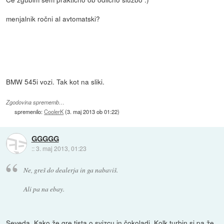
menjalnik ročni al avtomatski?
BMW 545i vozi. Tak kot na sliki.
Zgodovina sprememb…
spremenilo:
CoolerK
(
3. maj 2013 ob 01:22
)
GGGGG
::
3. maj 2013, 01:23
Ne, greš do dealerja in ga nabaviš.
Ali pa na ebay.
Seveda. Kako že gre tista o svizcu in čokoladi. Kolk turbin si pa že