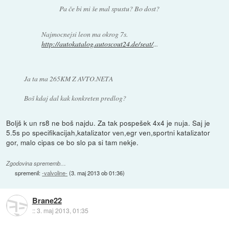
Pa če bi mi še mal spustu? Bo dost?
Najmocnejsi leon ma okrog 7s.
http://autokatalog.autoscout24.de/seat/
...
Ja ta ma 265KM Z AVTO.NETA
Boš kdaj dal kak konkreten predlog?
Boljš k un rs8 ne boš najdu. Za tak pospešek 4x4 je nuja. Saj je
5.5s po specifikacijah,katalizator ven,egr ven,sportni katalizator
gor, malo cipas ce bo slo pa si tam nekje.
Zgodovina sprememb…
spremenil:
-valvoline-
(
3. maj 2013 ob 01:36
)
Brane22
::
3. maj 2013, 01:35