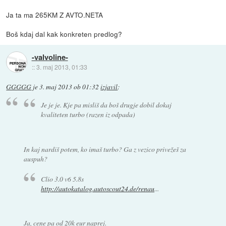
Ja ta ma 265KM Z AVTO.NETA
Boš kdaj dal kak konkreten predlog?
-valvoline-
::
3. maj 2013, 01:33
GGGGG
je
3. maj 2013 ob 01:32
izjavil
:
Je je je. Kje pa misliš da boš drugje dobil dokaj
kvaliteten turbo (razen iz odpada)
In kaj nardiš potem, ko imaš turbo? Ga z vezico privežeš za
auspuh?
Clio 3.0 v6 5.8s
http://autokatalog.autoscout24.de/renau
...
Ja, cene pa od 20k eur naprej.