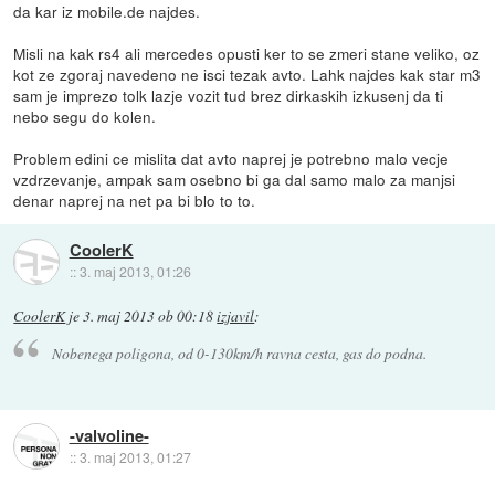
da kar iz mobile.de najdes.
Misli na kak rs4 ali mercedes opusti ker to se zmeri stane veliko, oz
kot ze zgoraj navedeno ne isci tezak avto. Lahk najdes kak star m3
sam je imprezo tolk lazje vozit tud brez dirkaskih izkusenj da ti
nebo segu do kolen.
Problem edini ce mislita dat avto naprej je potrebno malo vecje
vzdrzevanje, ampak sam osebno bi ga dal samo malo za manjsi
denar naprej na net pa bi blo to to.
CoolerK
::
3. maj 2013, 01:26
CoolerK
je
3. maj 2013 ob 00:18
izjavil
:
Nobenega poligona, od 0-130km/h ravna cesta, gas do podna.
-valvoline-
::
3. maj 2013, 01:27