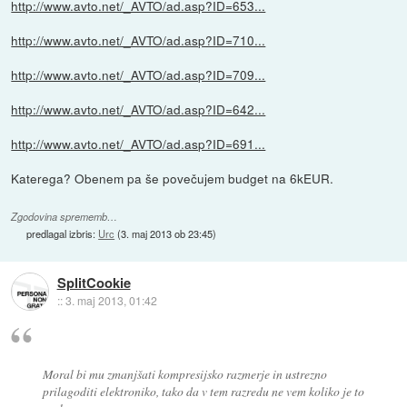
http://www.avto.net/_AVTO/ad.asp?ID=653...
http://www.avto.net/_AVTO/ad.asp?ID=710...
http://www.avto.net/_AVTO/ad.asp?ID=709...
http://www.avto.net/_AVTO/ad.asp?ID=642...
http://www.avto.net/_AVTO/ad.asp?ID=691...
Katerega? Obenem pa še povečujem budget na 6kEUR.
Zgodovina sprememb…
predlagal izbris:
Urc
(
3. maj 2013 ob 23:45
)
SplitCookie
::
3. maj 2013, 01:42
Moral bi mu zmanjšati kompresijsko razmerje in ustrezno
prilagoditi elektroniko, tako da v tem razredu ne vem koliko je to