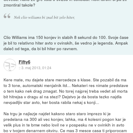
zmontiral takole?
Nek clio wiliams bi znal bit zelo hiter,
Clio Williams ima 150 konjev in slabih 8 sekund do 100. Svoje čase
je bil to relativno hiter avto v ovinskih, še vedno je legenda. Ampak
daleč od tega, da bi bil hiter po ravnem.
Fifty6
::
3. maj 2013, 01:24
Kere mate, mu dajete stare mercedeze s klase. Ste pozabil da ma
to 3 tone, automatski menjalnik itd... Nekateri res nimate predstave
o tem kako nek drag zmagat. No torej najprej treba vedet ali morta
bit hitrejsa v dragu al na stezi? Dejstvo je da bosta tezko najdla
nevpadljiv star avto, ker bosta rabila nekaj s konji...
Na trgu je najlazje najdet kaksno staro staro imprezo ki je
predelana na 300 ali vec konjev, lahka, ma 4 kolesni pogon kar je
velik plus in te bmw nebo lovil ne v pospesku ne v ovinkih in avto
bo v tvojem denarnem okviru. Ce mas 3 mesce casa ti priporocam