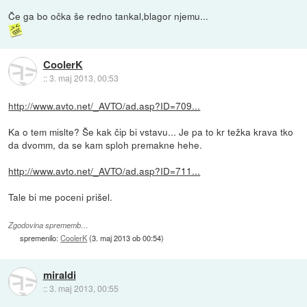
Če ga bo očka še redno tankal,blagor njemu...
CoolerK
::
3. maj 2013, 00:53
http://www.avto.net/_AVTO/ad.asp?ID=709...
Ka o tem mislte? Še kak čip bi vstavu... Je pa to kr težka krava tko
da dvomm, da se kam sploh premakne hehe.
http://www.avto.net/_AVTO/ad.asp?ID=711...
Tale bi me poceni prišel.
Zgodovina sprememb…
spremenilo:
CoolerK
(
3. maj 2013 ob 00:54
)
miraldi
::
3. maj 2013, 00:55