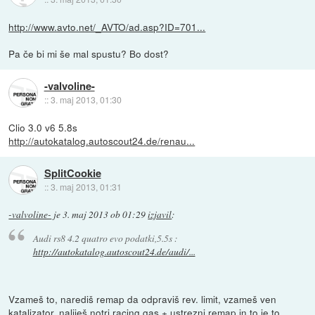
http://www.avto.net/_AVTO/ad.asp?ID=701...
Pa če bi mi še mal spustu? Bo dost?
-valvoline-
::
3. maj 2013, 01:30
Clio 3.0 v6 5.8s
http://autokatalog.autoscout24.de/renau...
SplitCookie
::
3. maj 2013, 01:31
-valvoline-
je
3. maj 2013 ob 01:29
izjavil
:
Audi rs8 4.2 quatro evo podatki,5.5s :
http://autokatalog.autoscout24.de/audi/...
Vzameš to, narediš remap da odpraviš rev. limit, vzameš ven
katalizator, naliješ notri racing gas + ustrezni remap in to je to.