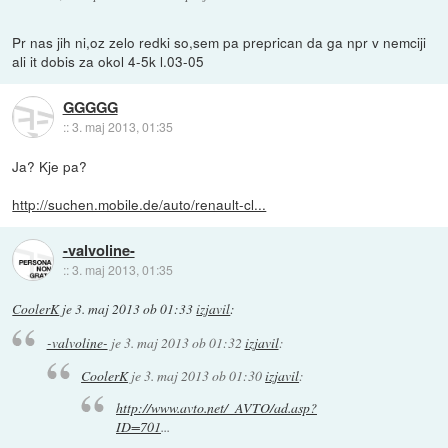
Pr nas jih ni,oz zelo redki so,sem pa preprican da ga npr v nemciji
ali it dobis za okol 4-5k l.03-05
GGGGG
::
3. maj 2013, 01:35
Ja? Kje pa?
http://suchen.mobile.de/auto/renault-cl...
-valvoline-
::
3. maj 2013, 01:35
CoolerK
je
3. maj 2013 ob 01:33
izjavil
:
-valvoline-
je
3. maj 2013 ob 01:32
izjavil
:
CoolerK
je
3. maj 2013 ob 01:30
izjavil
:
http://www.avto.net/_AVTO/ad.asp?
ID=701
...