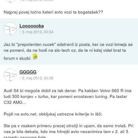
Najprej povej točno kateri avto vozi ta bogatašek??
Looooooka
::
3. maj 2013, 00:34
Jaz bi "prepotenten cucek" odstranil iz posta, ker ce vozi bmwja se
ne pomeni, da ne hodi na slo-tech oz, da te ni kdaj videl brat ta
forum v sluzbi
GGGGG
::
3. maj 2013, 00:38
Audi S4 bi mogoče dobil za tak denar. Pa kakšen Volvo S60 R ima
tudi 300 konjev + turbo, kar pomeni enostaven tuning. Pa tastar
C32 AMG...
Pojdi na avto.net, obkljukaj ustrezne kriterije in išči.
Ste pa v vsakem primeru precej otročji in upam, da samo trolaš. Pri
nas je bila debata, kdo ima hitrejši avto nezanimiva tam v 2. ali 3.
razredu osnovne šole.