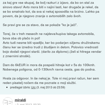
za kaj gre vse skupaj, še bolj razkuri z izjavo, da bo on stal za
sinovo stavo! Avto mora biti v najini lasti, ker drugače je rekel, da
se bo smatralo kot, da sva si nekaj sposodila na brzino. Lahko pa
povem, da je njegovo znanje o avtomobilih zelo švoh.
Se pravi gre se za stavo, da se pokaže "ko je jači".
Torej, če v treh mesecih ne najdeva/kupiva takega avtomobila,
bova oba ob plačo in pol!
Avto tudi nesme biti vpadljiv, ker bo podarjen ožjemu družinskemu
članu ker se izredno trudi z študijem in delom. Polovico vrednosti
bojo dodali njegovi starši. (darilo za diplomo).(želi si hitrega vendar
z zmernimi stroški).
Dam do 6kEUR in mora da pospeši hitreje kot v 5s do 100kmh.
Nobenega poligona, od 0-130km/h ravna cesta, gas do podna.
Hvala za odgovor. In še nekaj je. Tole ni moj pravi račun, ker sem
reden pisatelj nočem da me poznate o moji službi.
predlagal izbris:
Urc
(
3. maj 2013 ob 23:59
)
miraldi
::
3. maj 2013, 00:30