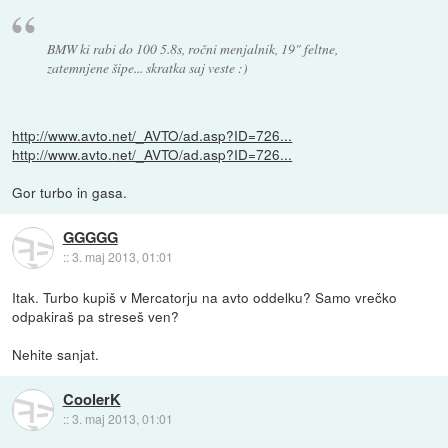
BMW ki rabi do 100 5.8s, ročni menjalnik, 19" feltne,
zatemnjene šipe... skratka saj veste :)
http://www.avto.net/_AVTO/ad.asp?ID=726...
http://www.avto.net/_AVTO/ad.asp?ID=726...
Gor turbo in gasa.
GGGGG
::
3. maj 2013, 01:01
Itak. Turbo kupiš v Mercatorju na avto oddelku? Samo vrečko
odpakiraš pa streseš ven?
Nehite sanjat.
CoolerK
::
3. maj 2013, 01:01