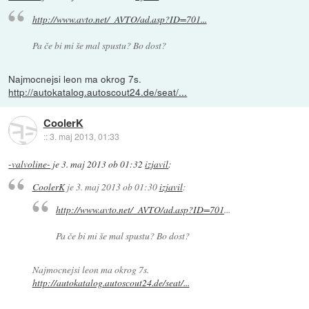
http://www.avto.net/_AVTO/ad.asp?ID=701...
Pa če bi mi še mal spustu? Bo dost?
Najmocnejsi leon ma okrog 7s.
http://autokatalog.autoscout24.de/seat/...
CoolerK
::
3. maj 2013, 01:33
-valvoline-
je
3. maj 2013 ob 01:32
izjavil
:
CoolerK
je
3. maj 2013 ob 01:30
izjavil
:
http://www.avto.net/_AVTO/ad.asp?ID=701
...
Pa če bi mi še mal spustu? Bo dost?
Najmocnejsi leon ma okrog 7s.
http://autokatalog.autoscout24.de/seat/...