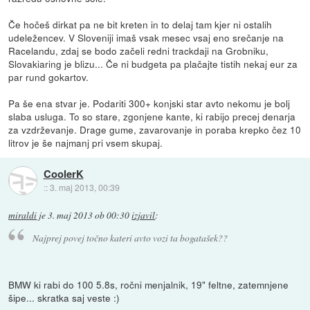
Če hočeš dirkat pa ne bit kreten in to delaj tam kjer ni ostalih
udeležencev. V Sloveniji imaš vsak mesec vsaj eno srečanje na
Racelandu, zdaj se bodo začeli redni trackdaji na Grobniku,
Slovakiaring je blizu... Če ni budgeta pa plačajte tistih nekaj eur za
par rund gokartov.
Pa še ena stvar je. Podariti 300+ konjski star avto nekomu je bolj
slaba usluga. To so stare, zgonjene kante, ki rabijo precej denarja
za vzdrževanje. Drage gume, zavarovanje in poraba krepko čez 10
litrov je še najmanj pri vsem skupaj.
CoolerK
::
3. maj 2013, 00:39
miraldi
je
3. maj 2013 ob 00:30
izjavil
:
Najprej povej točno kateri avto vozi ta bogatašek??
BMW ki rabi do 100 5.8s, ročni menjalnik, 19" feltne, zatemnjene
šipe... skratka saj veste :)