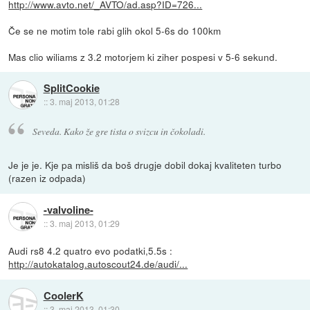
http://www.avto.net/_AVTO/ad.asp?ID=726...
Če se ne motim tole rabi glih okol 5-6s do 100km
Mas clio wiliams z 3.2 motorjem ki ziher pospesi v 5-6 sekund.
SplitCookie
::
3. maj 2013, 01:28
Seveda. Kako že gre tista o svizcu in čokoladi.
Je je je. Kje pa misliš da boš drugje dobil dokaj kvaliteten turbo
(razen iz odpada)
-valvoline-
::
3. maj 2013, 01:29
Audi rs8 4.2 quatro evo podatki,5.5s :
http://autokatalog.autoscout24.de/audi/...
CoolerK
::
3. maj 2013, 01:30