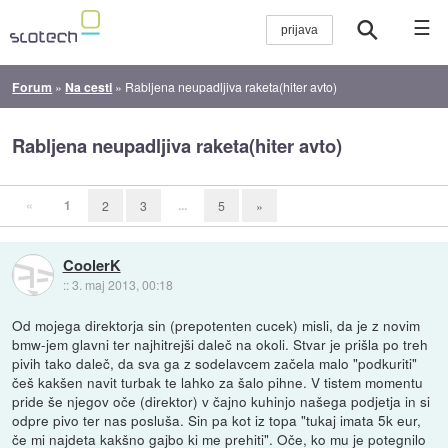
☰
Forum
»
Na cesti
»
Rabljena neupadljiva raketa(hiter avto)
Rabljena neupadljiva raketa(hiter avto)
«
1
...
2
3
5
»
CoolerK
::
3. maj 2013, 00:18
Od mojega direktorja sin (prepotenten cucek) misli, da je z novim
bmw-jem glavni ter najhitrejši daleč na okoli. Stvar je prišla po treh
pivih tako daleč, da sva ga z sodelavcem začela malo "podkuriti"
češ kakšen navit turbak te lahko za šalo pihne. V tistem momentu
pride še njegov oče (direktor) v čajno kuhinjo našega podjetja in si
odpre pivo ter nas posluša. Sin pa kot iz topa "tukaj imata 5k eur,
če mi najdeta kakšno gajbo ki me prehiti". Oče, ko mu je potegnilo