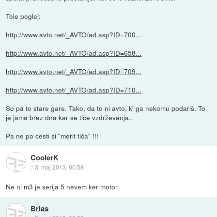
Tole poglej:
http://www.avto.net/_AVTO/ad.asp?ID=700...
http://www.avto.net/_AVTO/ad.asp?ID=658...
http://www.avto.net/_AVTO/ad.asp?ID=709...
http://www.avto.net/_AVTO/ad.asp?ID=710...
So pa to stare gare. Tako, da to ni avto, ki ga nekomu podariš. To
je jama brez dna kar se tiče vzdrževanja..
Pa ne po cesti si "merit tiča" !!!
CoolerK
::
3. maj 2013, 00:58
Ne ni m3 je serija 5 nevem ker motor.
Brias