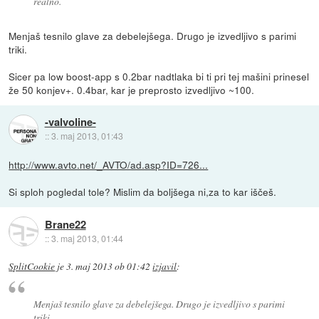
realno.
Menjaš tesnilo glave za debelejšega. Drugo je izvedljivo s parimi
triki.
Sicer pa low boost-app s 0.2bar nadtlaka bi ti pri tej mašini prinesel
že 50 konjev+. 0.4bar, kar je preprosto izvedljivo ~100.
-valvoline-
::
3. maj 2013, 01:43
http://www.avto.net/_AVTO/ad.asp?ID=726...
Si sploh pogledal tole? Mislim da boljšega ni,za to kar iščeš.
Brane22
::
3. maj 2013, 01:44
SplitCookie
je
3. maj 2013 ob 01:42
izjavil
:
Menjaš tesnilo glave za debelejšega. Drugo je izvedljivo s parimi
triki.