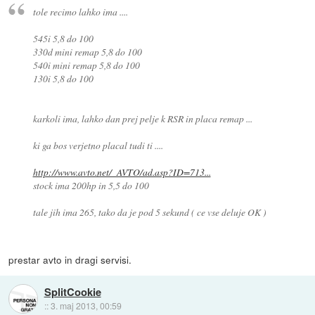
tole recimo lahko ima ....
545i 5,8 do 100
330d mini remap 5,8 do 100
540i mini remap 5,8 do 100
130i 5,8 do 100
karkoli ima, lahko dan prej pelje k RSR in placa remap ...
ki ga bos verjetno placal tudi ti ....
http://www.avto.net/_AVTO/ad.asp?ID=713...
stock ima 200hp in 5,5 do 100
tale jih ima 265, tako da je pod 5 sekund ( ce vse deluje OK )
prestar avto in dragi servisi.
SplitCookie
::
3. maj 2013, 00:59