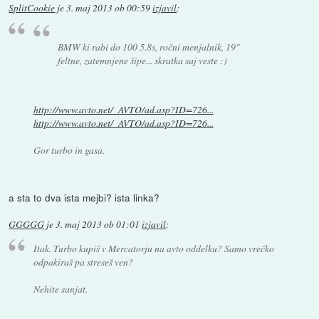
SplitCookie
je
3. maj 2013 ob 00:59
izjavil
:
BMW ki rabi do 100 5.8s, ročni menjalnik, 19"
feltne, zatemnjene šipe... skratka saj veste :)
http://www.avto.net/_AVTO/ad.asp?ID=726...
http://www.avto.net/_AVTO/ad.asp?ID=726...
Gor turbo in gasa.
a sta to dva ista mejbi? ista linka?
GGGGG
je
3. maj 2013 ob 01:01
izjavil
:
Itak. Turbo kupiš v Mercatorju na avto oddelku? Samo vrečko
odpakiraš pa streseš ven?
Nehite sanjat.