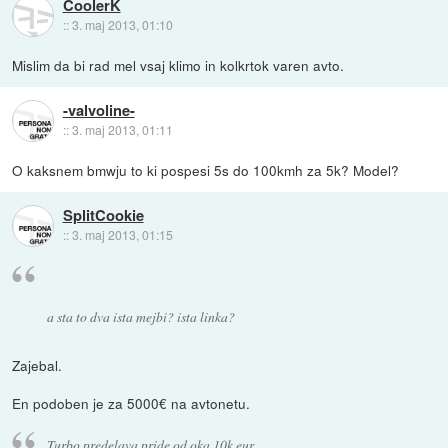
CoolerK
::
3. maj 2013, 01:10
Mislim da bi rad mel vsaj klimo in kolkrtok varen avto.
-valvoline-
::
3. maj 2013, 01:11
O kaksnem bmwju to ki pospesi 5s do 100kmh za 5k? Model?
SplitCookie
::
3. maj 2013, 01:15
a sta to dva ista mejbi? ista linka?
Zajebal.
En podoben je za 5000€ na avtonetu.
Turbo predelava pride od oka 10k eur.