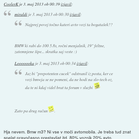
CoolerK
je
3. maj 2013 ob 00:39
izjavil
:
miraldi
je
3. maj 2013 ob 00:30
izjavil
:
Najprej povej točno kateri avto vozi ta bogatašek??
BMW ki rabi do 100 5.8s, ročni menjalnik, 19" feltne,
zatemnjene šipe... skratka saj veste :)
Looooooka
je
3. maj 2013 ob 00:34
izjavil
:
Jaz bi "prepotenten cucek" odstranil iz posta, ker ce
vozi bmwja se ne pomeni, da ne hodi na slo-tech oz,
da te ni kdaj videl brat ta forum v sluzbi
Zato pa drug račun
.
Hja nevem. Bmw m3? Ni vse v moči avtomobila. Je treba tud znat
spelat pravočasno prestavljat itd. 80% voznik 20% avto.