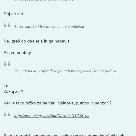
Daj ne seri.
Turbo kupiš v Mercatorju na avto oddelku?
Ne, greš do dealerja in ga nabaviš.
Ali pa na ebay.
Remapi na atmosfercih so pa tudi precej neučinkovita zadeva.
LoL
Zakaj že ?
Ker je tako težko zamenjati injektorje, pumpo in senzor ?
http://www.ebay.com/itm/Garrett-GT35R-t...
Pa da narediš low-boost application (brez intercoolerja) ali high-