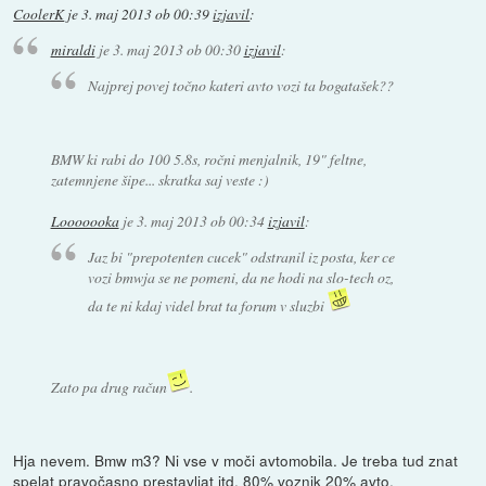
CoolerK
je
3. maj 2013 ob 00:39
izjavil
:
miraldi
je
3. maj 2013 ob 00:30
izjavil
:
Najprej povej točno kateri avto vozi ta bogatašek??
BMW ki rabi do 100 5.8s, ročni menjalnik, 19" feltne,
zatemnjene šipe... skratka saj veste :)
Looooooka
je
3. maj 2013 ob 00:34
izjavil
:
Jaz bi "prepotenten cucek" odstranil iz posta, ker ce
vozi bmwja se ne pomeni, da ne hodi na slo-tech oz,
da te ni kdaj videl brat ta forum v sluzbi
Zato pa drug račun
.
Hja nevem. Bmw m3? Ni vse v moči avtomobila. Je treba tud znat
spelat pravočasno prestavljat itd. 80% voznik 20% avto.