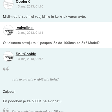
CoolerK
::
3. maj 2013, 01:10
Mislim da bi rad mel vsaj klimo in kolkrtok varen avto.
-valvoline-
::
3. maj 2013, 01:11
O kaksnem bmwju to ki pospesi 5s do 100kmh za 5k? Model?
SplitCookie
::
3. maj 2013, 01:15
a sta to dva ista mejbi? ista linka?
Zajebal.
En podoben je za 5000€ na avtonetu.
Turbo predelava pride od oka 10k eur.