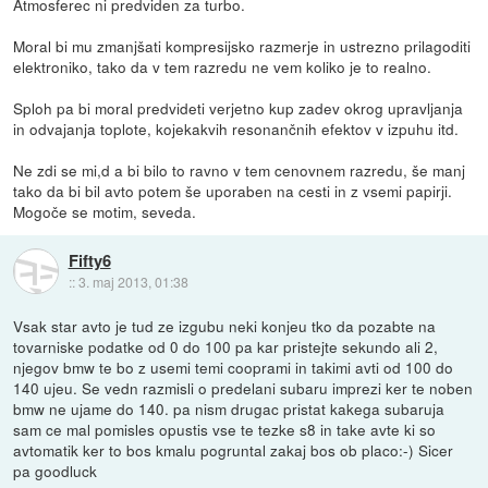
Atmosferec ni predviden za turbo.
Moral bi mu zmanjšati kompresijsko razmerje in ustrezno prilagoditi
elektroniko, tako da v tem razredu ne vem koliko je to realno.
Sploh pa bi moral predvideti verjetno kup zadev okrog upravljanja
in odvajanja toplote, kojekakvih resonančnih efektov v izpuhu itd.
Ne zdi se mi,d a bi bilo to ravno v tem cenovnem razredu, še manj
tako da bi bil avto potem še uporaben na cesti in z vsemi papirji.
Mogoče se motim, seveda.
Fifty6
::
3. maj 2013, 01:38
Vsak star avto je tud ze izgubu neki konjeu tko da pozabte na
tovarniske podatke od 0 do 100 pa kar pristejte sekundo ali 2,
njegov bmw te bo z usemi temi cooprami in takimi avti od 100 do
140 ujeu. Se vedn razmisli o predelani subaru imprezi ker te noben
bmw ne ujame do 140. pa nism drugac pristat kakega subaruja
sam ce mal pomisles opustis vse te tezke s8 in take avte ki so
avtomatik ker to bos kmalu pogruntal zakaj bos ob placo:-) Sicer
pa goodluck