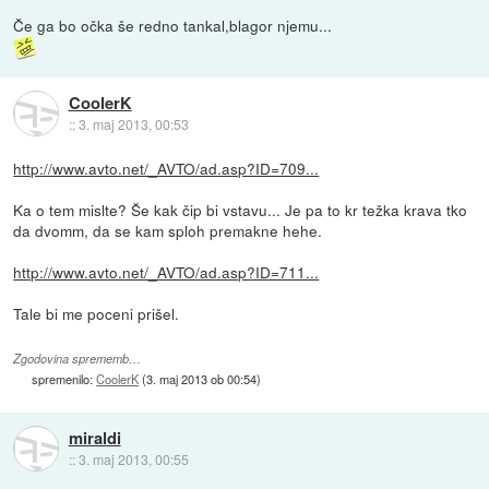
Če ga bo očka še redno tankal,blagor njemu...
CoolerK
::
3. maj 2013, 00:53
http://www.avto.net/_AVTO/ad.asp?ID=709...
Ka o tem mislte? Še kak čip bi vstavu... Je pa to kr težka krava tko
da dvomm, da se kam sploh premakne hehe.
http://www.avto.net/_AVTO/ad.asp?ID=711...
Tale bi me poceni prišel.
Zgodovina sprememb…
spremenilo:
CoolerK
(
3. maj 2013 ob 00:54
)
miraldi
::
3. maj 2013, 00:55