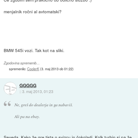
menjalnik ročni al avtomatski?
BMW 545i vozi. Tak kot na sliki.
Zgodovina sprememb…
spremenilo:
CoolerK
(
3. maj 2013 ob 01:22
)
GGGGG
::
3. maj 2013, 01:23
Ne, greš do dealerja in ga nabaviš.
Ali pa na ebay.
Seveda. Kako že gre tista o svizcu in čokoladi. Kolk turbin si pa že