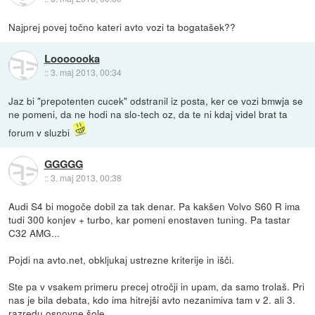
Najprej povej točno kateri avto vozi ta bogatašek??
Looooooka
::
3. maj 2013, 00:34
Jaz bi "prepotenten cucek" odstranil iz posta, ker ce vozi bmwja se
ne pomeni, da ne hodi na slo-tech oz, da te ni kdaj videl brat ta
forum v sluzbi
GGGGG
::
3. maj 2013, 00:38
Audi S4 bi mogoče dobil za tak denar. Pa kakšen Volvo S60 R ima
tudi 300 konjev + turbo, kar pomeni enostaven tuning. Pa tastar
C32 AMG...
Pojdi na avto.net, obkljukaj ustrezne kriterije in išči.
Ste pa v vsakem primeru precej otročji in upam, da samo trolaš. Pri
nas je bila debata, kdo ima hitrejši avto nezanimiva tam v 2. ali 3.
razredu osnovne šole.