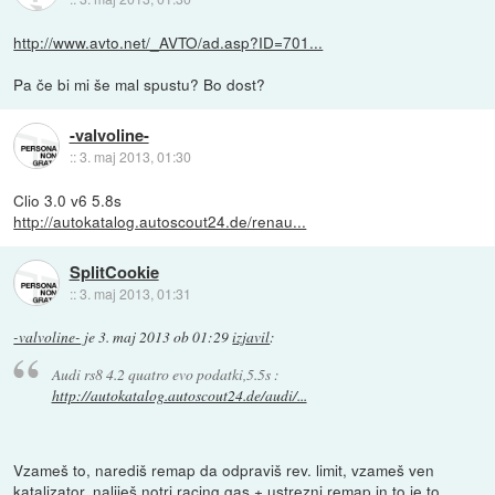
http://www.avto.net/_AVTO/ad.asp?ID=701...
Pa če bi mi še mal spustu? Bo dost?
-valvoline-
::
3. maj 2013, 01:30
Clio 3.0 v6 5.8s
http://autokatalog.autoscout24.de/renau...
SplitCookie
::
3. maj 2013, 01:31
-valvoline-
je
3. maj 2013 ob 01:29
izjavil
:
Audi rs8 4.2 quatro evo podatki,5.5s :
http://autokatalog.autoscout24.de/audi/...
Vzameš to, narediš remap da odpraviš rev. limit, vzameš ven
katalizator, naliješ notri racing gas + ustrezni remap in to je to.