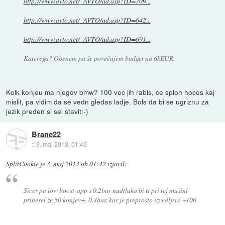
http://www.avto.net/_AVTO/ad.asp?ID=709...
http://www.avto.net/_AVTO/ad.asp?ID=642...
http://www.avto.net/_AVTO/ad.asp?ID=691...
Katerega? Obenem pa še povečujem budget na 6kEUR.
Kolk konjeu ma njegov bmw? 100 vec jih rabis, ce sploh hoces kaj
mislit, pa vidim da se vedn gledas ladje. Bols da bi se ugriznu za
jezik preden si sel stavit:-)
Brane22
::
3. maj 2013, 01:46
SplitCookie
je
3. maj 2013 ob 01:42
izjavil
:
Sicer pa low boost-app s 0.2bar nadtlaka bi ti pri tej mašini
prinesel že 50 konjev+. 0.4bar, kar je preprosto izvedljivo ~100.