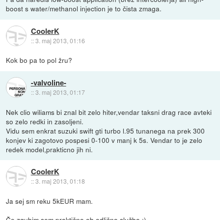
boost s water/methanol injection je to čista zmaga.
CoolerK
::
3. maj 2013, 01:16
Kok bo pa to pol žru?
-valvoline-
::
3. maj 2013, 01:17
Nek clio wiliams bi znal bit zelo hiter,vendar taksni drag race avteki
so zelo redki in zasoljeni.
Vidu sem enkrat suzuki swift gti turbo l.95 tunanega na prek 300
konjev ki zagotovo pospesi 0-100 v manj k 5s. Vendar to je zelo
redek model,prakticno jih ni.
CoolerK
::
3. maj 2013, 01:18
Ja sej sm reku 5kEUR mam.
Če zgubim sem praktično ob odlično službo :)