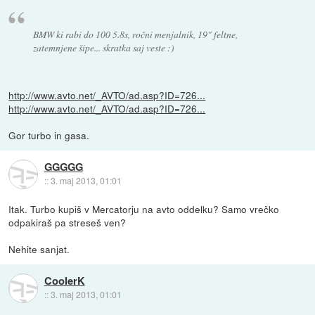
BMW ki rabi do 100 5.8s, ročni menjalnik, 19" feltne,
zatemnjene šipe... skratka saj veste :)
http://www.avto.net/_AVTO/ad.asp?ID=726...
http://www.avto.net/_AVTO/ad.asp?ID=726...
Gor turbo in gasa.
GGGGG
::
3. maj 2013, 01:01
Itak. Turbo kupiš v Mercatorju na avto oddelku? Samo vrečko
odpakiraš pa streseš ven?
Nehite sanjat.
CoolerK
::
3. maj 2013, 01:01