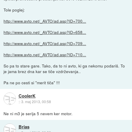
Tole poglej:
http://www.avto.net/_AVTO/ad.asp?ID=700...
http://www.avto.net/_AVTO/ad.asp?ID=658...
http://www.avto.net/_AVTO/ad.asp?ID=709...
http://www.avto.net/_AVTO/ad.asp?ID=710...
So pa to stare gare. Tako, da to ni avto, ki ga nekomu podariš. To
je jama brez dna kar se tiče vzdrževanja..
Pa ne po cesti si "merit tiča" !!!
CoolerK
::
3. maj 2013, 00:58
Ne ni m3 je serija 5 nevem ker motor.
Brias