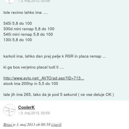
::
3. maj 2013, 00:58
tole recimo lahko ima ....
545i 5,8 do 100
330d mini remap 5,8 do 100
540i mini remap 5,8 do 100
130i 5,8 do 100
karkoli ima, lahko dan prej pelje k RSR in placa remap ...
ki ga bos verjetno placal tudi ti ....
http://www.avto.net/_AVTO/ad.asp?ID=713...
stock ima 200hp in 5,5 do 100
tale jih ima 265, tako da je pod 5 sekund ( ce vse deluje OK )
CoolerK
::
3. maj 2013, 00:59
Brias
je
3. maj 2013 ob 00:58
izjavil
: