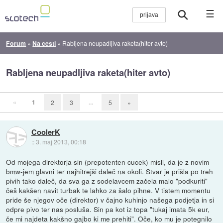
☰
Forum
»
Na cesti
»
Rabljena neupadljiva raketa(hiter avto)
Rabljena neupadljiva raketa(hiter avto)
«
1
...
2
3
5
»
CoolerK
::
3. maj 2013, 00:18
Od mojega direktorja sin (prepotenten cucek) misli, da je z novim
bmw-jem glavni ter najhitrejši daleč na okoli. Stvar je prišla po treh
pivih tako daleč, da sva ga z sodelavcem začela malo "podkuriti"
češ kakšen navit turbak te lahko za šalo pihne. V tistem momentu
pride še njegov oče (direktor) v čajno kuhinjo našega podjetja in si
odpre pivo ter nas posluša. Sin pa kot iz topa "tukaj imata 5k eur,
če mi najdeta kakšno gajbo ki me prehiti". Oče, ko mu je potegnilo