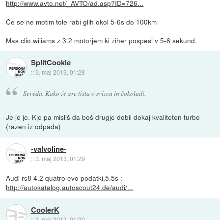
http://www.avto.net/_AVTO/ad.asp?ID=726...
Če se ne motim tole rabi glih okol 5-6s do 100km
Mas clio wiliams z 3.2 motorjem ki ziher pospesi v 5-6 sekund.
SplitCookie
::
3. maj 2013, 01:28
Seveda. Kako že gre tista o svizcu in čokoladi.
Je je je. Kje pa misliš da boš drugje dobil dokaj kvaliteten turbo
(razen iz odpada)
-valvoline-
::
3. maj 2013, 01:29
Audi rs8 4.2 quatro evo podatki,5.5s :
http://autokatalog.autoscout24.de/audi/...
CoolerK
::
3. maj 2013, 01:30