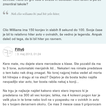
zmontiral takole?
Nek clio wiliams bi znal bit zelo hiter,
Clio Williams ima 150 konjev in slabih 8 sekund do 100. Svoje čase
je bil to relativno hiter avto v ovinskih, še vedno je legenda. Ampak
daleč od tega, da bi bil hiter po ravnem.
Fifty6
::
3. maj 2013, 01:24
Kere mate, mu dajete stare mercedeze s klase. Ste pozabil da ma
to 3 tone, automatski menjalnik itd... Nekateri res nimate predstave
o tem kako nek drag zmagat. No torej najprej treba vedet ali morta
bit hitrejsa v dragu al na stezi? Dejstvo je da bosta tezko najdla
nevpadljiv star avto, ker bosta rabila nekaj s konji...
Na trgu je najlazje najdet kaksno staro staro imprezo ki je
predelana na 300 ali vec konjev, lahka, ma 4 kolesni pogon kar je
velik plus in te bmw nebo lovil ne v pospesku ne v ovinkih in avto
bo v tvojem denarnem okviru. Ce mas 3 mesce casa ti priporocam