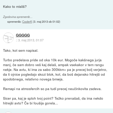
Kako to misliš?
Zgodovina sprememb…
spremenilo:
CoolerK
(
3. maj 2013 ob 01:02
)
GGGGG
::
3. maj 2013, 01:07
Tako, kot sem napisal.
Turbo predelava pride od oka 10k eur. Mogoče kakšnega jurja
manj, če sam dobro veš kaj delaš, ampak vsekakor v tem rangu
nekje. Na avtu, ki ima za sabo 300kkm+ pa je precej bolj verjetno,
da ti ojnice pogledajo skozi blok, kot, da boš dejansko hitrejši od
spodobnega, relativno novega bmwja.
Remapi na atmosfercih so pa tudi precej neučinkovita zadeva.
Sicer pa, kaj je sploh tvoj point? Težko prenašaš, da ima nekdo
hitrejši avto? Če bi foušija gorela...