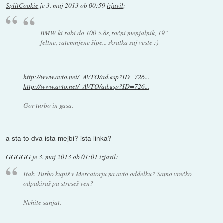
SplitCookie
je
3. maj 2013 ob 00:59
izjavil
:
BMW ki rabi do 100 5.8s, ročni menjalnik, 19"
feltne, zatemnjene šipe... skratka saj veste :)
http://www.avto.net/_AVTO/ad.asp?ID=726...
http://www.avto.net/_AVTO/ad.asp?ID=726...
Gor turbo in gasa.
a sta to dva ista mejbi? ista linka?
GGGGG
je
3. maj 2013 ob 01:01
izjavil
:
Itak. Turbo kupiš v Mercatorju na avto oddelku? Samo vrečko
odpakiraš pa streseš ven?
Nehite sanjat.