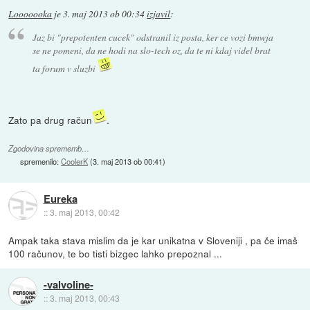
Looooooka
je
3. maj 2013 ob 00:34
izjavil
:
Jaz bi "prepotenten cucek" odstranil iz posta, ker ce vozi bmwja
se ne pomeni, da ne hodi na slo-tech oz, da te ni kdaj videl brat
ta forum v sluzbi
Zato pa drug račun
.
Zgodovina sprememb…
spremenilo:
CoolerK
(
3. maj 2013 ob 00:41
)
Eureka
::
3. maj 2013, 00:42
Ampak taka stava mislim da je kar unikatna v Sloveniji , pa če imaš
100 računov, te bo tisti bizgec lahko prepoznal ...
-valvoline-
::
3. maj 2013, 00:43