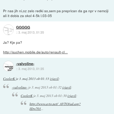
Pr nas jih ni,oz zelo redki so,sem pa preprican da ga npr v nemciji
ali it dobis za okol 4-5k l.03-05
GGGGG
::
3. maj 2013, 01:35
Ja? Kje pa?
http://suchen.mobile.de/auto/renault-cl...
-valvoline-
::
3. maj 2013, 01:35
CoolerK
je
3. maj 2013 ob 01:33
izjavil
:
-valvoline-
je
3. maj 2013 ob 01:32
izjavil
:
CoolerK
je
3. maj 2013 ob 01:30
izjavil
:
http://www.avto.net/_AVTO/ad.asp?
ID=701
...