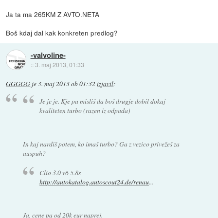
Ja ta ma 265KM Z AVTO.NETA
Boš kdaj dal kak konkreten predlog?
-valvoline-
::
3. maj 2013, 01:33
GGGGG
je
3. maj 2013 ob 01:32
izjavil
:
Je je je. Kje pa misliš da boš drugje dobil dokaj
kvaliteten turbo (razen iz odpada)
In kaj nardiš potem, ko imaš turbo? Ga z vezico privežeš za
auspuh?
Clio 3.0 v6 5.8s
http://autokatalog.autoscout24.de/renau
...
Ja, cene pa od 20k eur naprej.