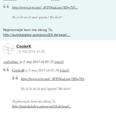
http://www.avto.net/_AVTO/ad.asp?ID=701...
Pa če bi mi še mal spustu? Bo dost?
Najmocnejsi leon ma okrog 7s.
http://autokatalog.autoscout24.de/seat/...
CoolerK
::
3. maj 2013, 01:33
-valvoline-
je
3. maj 2013 ob 01:32
izjavil
:
CoolerK
je
3. maj 2013 ob 01:30
izjavil
:
http://www.avto.net/_AVTO/ad.asp?ID=701
...
Pa če bi mi še mal spustu? Bo dost?
Najmocnejsi leon ma okrog 7s.
http://autokatalog.autoscout24.de/seat/...