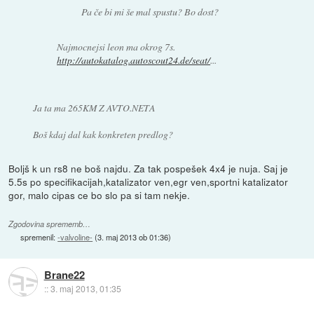
Pa če bi mi še mal spustu? Bo dost?
Najmocnejsi leon ma okrog 7s.
http://autokatalog.autoscout24.de/seat/
...
Ja ta ma 265KM Z AVTO.NETA
Boš kdaj dal kak konkreten predlog?
Boljš k un rs8 ne boš najdu. Za tak pospešek 4x4 je nuja. Saj je
5.5s po specifikacijah,katalizator ven,egr ven,sportni katalizator
gor, malo cipas ce bo slo pa si tam nekje.
Zgodovina sprememb…
spremenil:
-valvoline-
(
3. maj 2013 ob 01:36
)
Brane22
::
3. maj 2013, 01:35