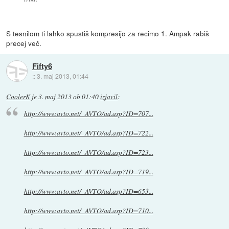
S tesnilom ti lahko spustiš kompresijo za recimo 1. Ampak rabiš
precej več.
Fifty6
::
3. maj 2013, 01:44
CoolerK
je
3. maj 2013 ob 01:40
izjavil
:
http://www.avto.net/_AVTO/ad.asp?ID=707...
http://www.avto.net/_AVTO/ad.asp?ID=722...
http://www.avto.net/_AVTO/ad.asp?ID=723...
http://www.avto.net/_AVTO/ad.asp?ID=719...
http://www.avto.net/_AVTO/ad.asp?ID=653...
http://www.avto.net/_AVTO/ad.asp?ID=710...