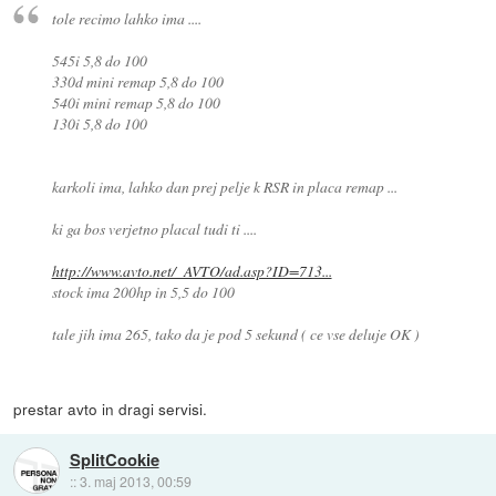
tole recimo lahko ima ....
545i 5,8 do 100
330d mini remap 5,8 do 100
540i mini remap 5,8 do 100
130i 5,8 do 100
karkoli ima, lahko dan prej pelje k RSR in placa remap ...
ki ga bos verjetno placal tudi ti ....
http://www.avto.net/_AVTO/ad.asp?ID=713...
stock ima 200hp in 5,5 do 100
tale jih ima 265, tako da je pod 5 sekund ( ce vse deluje OK )
prestar avto in dragi servisi.
SplitCookie
::
3. maj 2013, 00:59