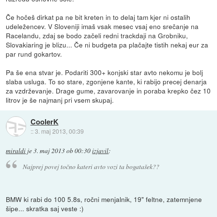
Če hočeš dirkat pa ne bit kreten in to delaj tam kjer ni ostalih
udeležencev. V Sloveniji imaš vsak mesec vsaj eno srečanje na
Racelandu, zdaj se bodo začeli redni trackdaji na Grobniku,
Slovakiaring je blizu... Če ni budgeta pa plačajte tistih nekaj eur za
par rund gokartov.
Pa še ena stvar je. Podariti 300+ konjski star avto nekomu je bolj
slaba usluga. To so stare, zgonjene kante, ki rabijo precej denarja
za vzdrževanje. Drage gume, zavarovanje in poraba krepko čez 10
litrov je še najmanj pri vsem skupaj.
CoolerK
::
3. maj 2013, 00:39
miraldi
je
3. maj 2013 ob 00:30
izjavil
:
Najprej povej točno kateri avto vozi ta bogatašek??
BMW ki rabi do 100 5.8s, ročni menjalnik, 19" feltne, zatemnjene
šipe... skratka saj veste :)