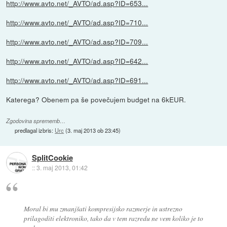
http://www.avto.net/_AVTO/ad.asp?ID=653...
http://www.avto.net/_AVTO/ad.asp?ID=710...
http://www.avto.net/_AVTO/ad.asp?ID=709...
http://www.avto.net/_AVTO/ad.asp?ID=642...
http://www.avto.net/_AVTO/ad.asp?ID=691...
Katerega? Obenem pa še povečujem budget na 6kEUR.
Zgodovina sprememb…
predlagal izbris:
Urc
(
3. maj 2013 ob 23:45
)
SplitCookie
::
3. maj 2013, 01:42
Moral bi mu zmanjšati kompresijsko razmerje in ustrezno
prilagoditi elektroniko, tako da v tem razredu ne vem koliko je to