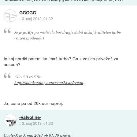
GGGGG
::
3. maj 2013, 01:32
Je je je. Kje pa misliš da boš drugje dobil dokaj kvaliteten turbo
(razen iz odpada)
In kaj nardiš potem, ko imaš turbo? Ga z vezico privežeš za
auspuh?
Clio 3.0 v6 5.8s
http://autokatalog.autoscout24.de/renau
...
Ja, cene pa od 20k eur naprej.
-valvoline-
::
3. maj 2013, 01:32
CoolerK
je
3. maj 2013 ob 01:30
izjavil
: