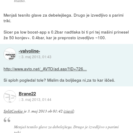
realno.
Menjaš tesnilo glave za debelejšega. Drugo je izvedljivo s parimi
triki.
Sicer pa low boost-app s 0.2bar nadtlaka bi ti pri tej mašini prinesel
že 50 konjev+. 0.4bar, kar je preprosto izvedljivo ~100.
-valvoline-
::
3. maj 2013, 01:43
http://www.avto.net/_AVTO/ad.asp?ID=726...
Si sploh pogledal tole? Mislim da boljšega ni,za to kar iščeš.
Brane22
::
3. maj 2013, 01:44
SplitCookie
je
3. maj 2013 ob 01:42
izjavil
:
Menjaš tesnilo glave za debelejšega. Drugo je izvedljivo s parimi
triki.