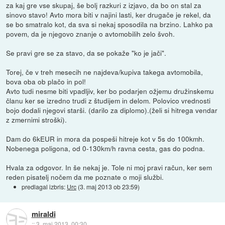
za kaj gre vse skupaj, še bolj razkuri z izjavo, da bo on stal za
sinovo stavo! Avto mora biti v najini lasti, ker drugače je rekel, da
se bo smatralo kot, da sva si nekaj sposodila na brzino. Lahko pa
povem, da je njegovo znanje o avtomobilih zelo švoh.
Se pravi gre se za stavo, da se pokaže "ko je jači".
Torej, če v treh mesecih ne najdeva/kupiva takega avtomobila,
bova oba ob plačo in pol!
Avto tudi nesme biti vpadljiv, ker bo podarjen ožjemu družinskemu
članu ker se izredno trudi z študijem in delom. Polovico vrednosti
bojo dodali njegovi starši. (darilo za diplomo).(želi si hitrega vendar
z zmernimi stroški).
Dam do 6kEUR in mora da pospeši hitreje kot v 5s do 100kmh.
Nobenega poligona, od 0-130km/h ravna cesta, gas do podna.
Hvala za odgovor. In še nekaj je. Tole ni moj pravi račun, ker sem
reden pisatelj nočem da me poznate o moji službi.
predlagal izbris:
Urc
(
3. maj 2013 ob 23:59
)
miraldi
::
3. maj 2013, 00:30