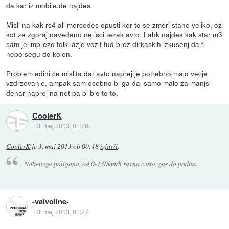
da kar iz mobile.de najdes.
Misli na kak rs4 ali mercedes opusti ker to se zmeri stane veliko, oz
kot ze zgoraj navedeno ne isci tezak avto. Lahk najdes kak star m3
sam je imprezo tolk lazje vozit tud brez dirkaskih izkusenj da ti
nebo segu do kolen.
Problem edini ce mislita dat avto naprej je potrebno malo vecje
vzdrzevanje, ampak sam osebno bi ga dal samo malo za manjsi
denar naprej na net pa bi blo to to.
CoolerK
::
3. maj 2013, 01:26
CoolerK
je
3. maj 2013 ob 00:18
izjavil
:
Nobenega poligona, od 0-130km/h ravna cesta, gas do podna.
-valvoline-
::
3. maj 2013, 01:27