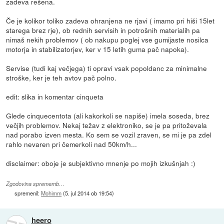
zadeva rešena.
Če je kolikor toliko zadeva ohranjena ne rjavi ( imamo pri hiši 15let
starega brez rje), ob rednih servisih in potrošnih materialih pa
nimaš nekih problemov ( ob nakupu poglej vse gumijaste nosilca
motorja in stabilizatorjev, ker v 15 letih guma pač napoka).
Servise (tudi kaj večjega) ti opravi vsak popoldanc za minimalne
stroške, ker je teh avtov pač polno.
edit: slika in komentar cinqueta
Glede cinquecentota (ali kakorkoli se napiše) imela soseda, brez
večjih problemov. Nekaj težav z elektroniko, se je pa pritoževala
nad porabo izven mesta. Ko sem se vozil zraven, se mi je pa zdel
rahlo nevaren pri čemerkoli nad 50km/h...
disclaimer: oboje je subjektivno mnenje po mojih izkušnjah :)
Zgodovina sprememb…
spremenil:
Mohimm
(
5. jul 2014 ob 19:54
)
heero