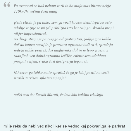
Po avtocesti se itak nebom vozil in bo moja max hitrost nekje
110km/h, večina časa manj
glede cliota je pa tako: sem ga vozil ko sem delal izpit za avto,
udobje vožnje se mi zdi približno isto kot twingo, skratka me ni
nikjer impresioniral,
po drugi strani je pa twingo od znotraj top, zadnje zice lahko
daš do konca nazaj in je prostora ogromno tudi za 4, sprednja
sedeža lahko podreš, daš naglavnike dol in se lepo zravna z
zadnjimi, ven dobiš ogromno ležišče, enkrat sem udobbno
prespal v njem, svaka čast designerju tega avta
@heero: ga lahko malo vprašaš če ga je kdaj pustil na cesti,
stroški servisov, splošno mnenje?
našel sem še: Suzuki Maruti, če ima kdo kakšno izkušnjo
mi je reku da nebi vec nikoli ker se vedno kaj pokvari,ga je parkrat