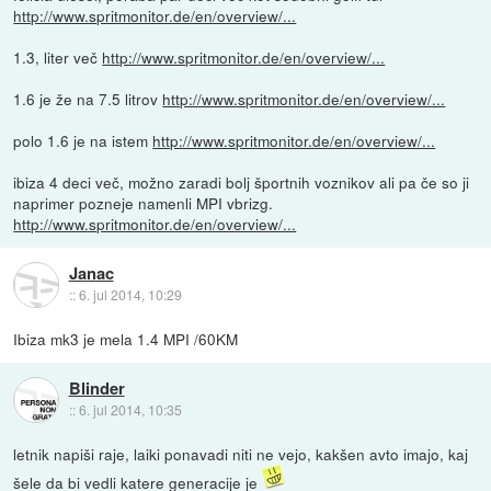
http://www.spritmonitor.de/en/overview/...
1.3, liter več
http://www.spritmonitor.de/en/overview/...
1.6 je že na 7.5 litrov
http://www.spritmonitor.de/en/overview/...
polo 1.6 je na istem
http://www.spritmonitor.de/en/overview/...
ibiza 4 deci več, možno zaradi bolj športnih voznikov ali pa če so ji
naprimer pozneje namenli MPI vbrizg.
http://www.spritmonitor.de/en/overview/...
Janac
::
6. jul 2014, 10:29
Ibiza mk3 je mela 1.4 MPI /60KM
Blinder
::
6. jul 2014, 10:35
letnik napiši raje, laiki ponavadi niti ne vejo, kakšen avto imajo, kaj
šele da bi vedli katere generacije je