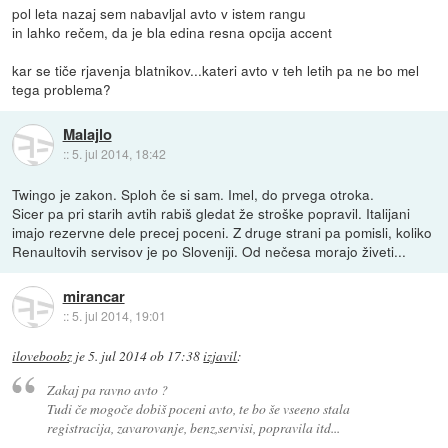
pol leta nazaj sem nabavljal avto v istem rangu
in lahko rečem, da je bla edina resna opcija accent
kar se tiče rjavenja blatnikov...kateri avto v teh letih pa ne bo mel
tega problema?
Malajlo
::
5. jul 2014, 18:42
Twingo je zakon. Sploh če si sam. Imel, do prvega otroka.
Sicer pa pri starih avtih rabiš gledat že stroške popravil. Italijani
imajo rezervne dele precej poceni. Z druge strani pa pomisli, koliko
Renaultovih servisov je po Sloveniji. Od nečesa morajo živeti...
mirancar
::
5. jul 2014, 19:01
iloveboobz
je
5. jul 2014 ob 17:38
izjavil
:
Zakaj pa ravno avto ?
Tudi če mogoče dobiš poceni avto, te bo še vseeno stala
registracija, zavarovanje, benz,servisi, popravila itd...