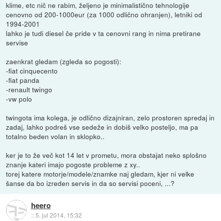
klime, etc nič ne rabim, željeno je minimalistično tehnologije
cenovno od 200-1000eur (za 1000 odlično ohranjen), letniki od
1994-2001
lahko je tudi diesel če pride v ta cenovni rang in nima pretirane
servise
zaenkrat gledam (zgleda so pogosti):
-fiat cinquecento
-fiat panda
-renault twingo
-vw polo
twingota ima kolega, je odlično dizajniran, zelo prostoren spredaj in
zadaj, lahko podreš vse sedeže in dobiš velko posteljo, ma pa
totalno beden volan in sklopko..
ker je to že več kot 14 let v prometu, mora obstajat neko splošno
znanje kateri imajo pogoste probleme z xy..
torej katere motorje/modele/znamke naj gledam, kjer ni velke
šanse da bo izreden servis in da so servisi poceni, ...?
heero
::
5. jul 2014, 15:32