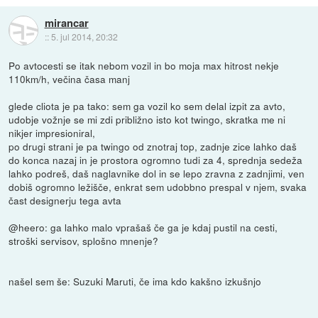
mirancar
::
5. jul 2014, 20:32
Po avtocesti se itak nebom vozil in bo moja max hitrost nekje
110km/h, večina časa manj
glede cliota je pa tako: sem ga vozil ko sem delal izpit za avto,
udobje vožnje se mi zdi približno isto kot twingo, skratka me ni
nikjer impresioniral,
po drugi strani je pa twingo od znotraj top, zadnje zice lahko daš
do konca nazaj in je prostora ogromno tudi za 4, sprednja sedeža
lahko podreš, daš naglavnike dol in se lepo zravna z zadnjimi, ven
dobiš ogromno ležišče, enkrat sem udobbno prespal v njem, svaka
čast designerju tega avta
@heero: ga lahko malo vprašaš če ga je kdaj pustil na cesti,
stroški servisov, splošno mnenje?
našel sem še: Suzuki Maruti, če ima kdo kakšno izkušnjo