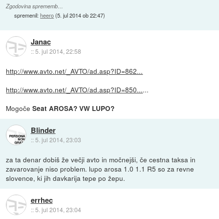
Zgodovina sprememb…
spremenil:
heero
(
5. jul 2014 ob 22:47
)
Janac
::
5. jul 2014, 22:58
http://www.avto.net/_AVTO/ad.asp?ID=862...
http://www.avto.net/_AVTO/ad.asp?ID=850...
...
Mogoče
Seat AROSA? VW LUPO?
Blinder
::
5. jul 2014, 23:03
za ta denar dobiš že večji avto in močnejši, če cestna taksa in
zavarovanje niso problem. lupo arosa 1.0 1.1 R5 so za revne
slovence, ki jih davkarija tepe po žepu.
errhec
::
5. jul 2014, 23:04