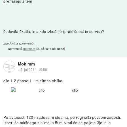
prenašajo z tem
čudovita škatla, ima kdo izkušnje (praktičnost in servisi)?
Zgodovina sprememb…
spremenil:
mirancar
(
5. jul 2014 ob 19:48
)
Mohimm
::
5. jul 2014, 19:50
clio 1.2 phase 1 - mislim to obliko:
clio
Po avtocesti 120+ zadeva ni idealna, po reginalki povsem zadosti.
Izberi še takšnega s klimo in 5timi vrati če se peljete 3je in je