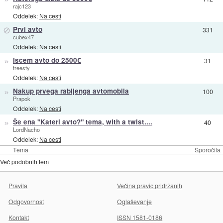
rajc123
Oddelek:
Na cesti
⊘
Prvi avto
331
cubex47
Oddelek:
Na cesti
»
Iscem avto do 2500€
31
freesty
Oddelek:
Na cesti
»
Nakup prvega rabljenga avtomobila
100
Prapok
Oddelek:
Na cesti
»
Še ena "Kateri avto?" tema, with a twist....
40
LordNacho
Oddelek:
Na cesti
Tema
Sporočila
Več podobnih tem
Pravila
Večina pravic pridržanih
Odgovornost
Oglaševanje
Kontakt
ISSN 1581-0186