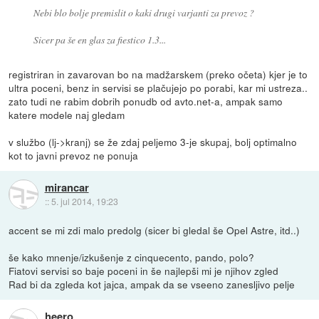
Nebi blo bolje premislit o kaki drugi varjanti za prevoz ?
Sicer pa še en glas za fiestico 1.3...
registriran in zavarovan bo na madžarskem (preko očeta) kjer je to
ultra poceni, benz in servisi se plačujejo po porabi, kar mi ustreza..
zato tudi ne rabim dobrih ponudb od avto.net-a, ampak samo
katere modele naj gledam
v službo (lj->kranj) se že zdaj peljemo 3-je skupaj, bolj optimalno
kot to javni prevoz ne ponuja
mirancar
::
5. jul 2014, 19:23
accent se mi zdi malo predolg (sicer bi gledal še Opel Astre, itd..)
še kako mnenje/izkušenje z cinquecento, pando, polo?
Fiatovi servisi so baje poceni in še najlepši mi je njihov zgled
Rad bi da zgleda kot jajca, ampak da se vseeno zanesljivo pelje
heero