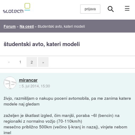
☰
Forum
»
Na cesti
»
študentski avto, kateri modeli
študentski avto, kateri modeli
«
1
2
»
mirancar
::
5. jul 2014, 15:30
živjo, razmišljam o nakupu poceni avtomobila, pa me zanima katere
modele naj gledam
zaželjen je škatlast izgled, čim manjši, poraba ~6l (bencin) na
regionalki z normalno vožjo (70-110km/h)
mesečno približno 500km (večino lj-kranj in nazaj), vinjete nebom
imel