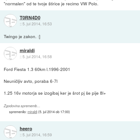
"normalen" od te tvoje štirice je recimo VW Polo.
T0RN4D0
::
5. jul 2014, 16:53
Twingo je zakon. :]
miraldi
::
5. jul 2014, 16:58
Ford Fiesta 1.3 60km l.1996-2001
Neuničljiv avto, poraba 6-7l
1.25 16v motorja se izogibaj ker je šrot pj še pije 8l+
Zgodovina sprememb…
spremenilo:
miraldi
(
5. jul 2014 ob 17:00
)
heero
::
5. jul 2014, 16:59