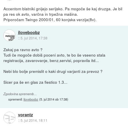
Accentom blatniki gnijejo serijsko. Pa mogoče še kaj druzga. Je bil
pa res ok avto, varčna in trpežna mašina.
Priporočam Twingo 2000/01, 60 konjska verzija(8v).
iloveboobz
::
5. jul 2014, 17:38
Zakaj pa ravno avto ?
Tudi če mogoče dobiš poceni avto, te bo še vseeno stala
registracija, zavarovanje, benz,servisi, popravila itd...
Nebi blo bolje premislit o kaki drugi varjanti za prevoz ?
Sicer pa še en glas za fiestico 1.3...
Zgodovina sprememb…
spremenil:
iloveboobz
(
5. jul 2014 ob 17:38
)
vorantz
::
5. jul 2014, 18:11