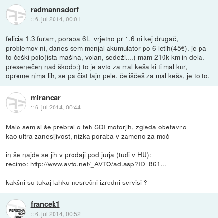
radmannsdorf
::
6. jul 2014, 00:01
felicia 1.3 furam, poraba 6L, vrjetno pr 1.6 ni kej drugač,
problemov ni, danes sem menjal akumulator po 6 letih(45€). je pa
to češki polo(ista mašina, volan, sedeži....) mam 210k km in dela.
presenečen nad škodo:) to je avto za mal keša ki ti mal kur,
opreme nima lih, se pa čist fajn pele. če iščeš za mal keša, je to to.
mirancar
::
6. jul 2014, 00:44
Malo sem si še prebral o teh SDI motorjih, zgleda obetavno
kao ultra zanesljivost, nizka poraba v zameno za moč
in še najde se jih v prodaji pod jurja (tudi v HU):
recimo:
http://www.avto.net/_AVTO/ad.asp?ID=861...
kakšni so tukaj lahko nesrečni izredni servisi ?
francek1
::
6. jul 2014, 00:52