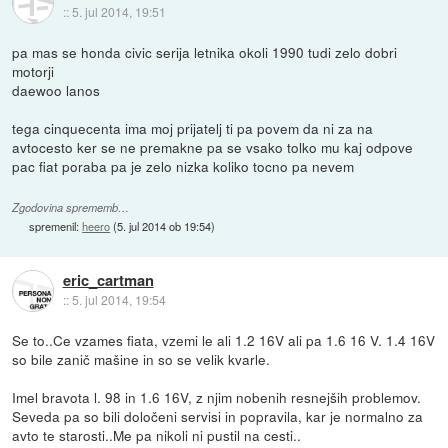
::
5. jul 2014, 19:51
pa mas se honda civic serija letnika okoli 1990 tudi zelo dobri
motorji
daewoo lanos
tega cinquecenta ima moj prijatelj ti pa povem da ni za na
avtocesto ker se ne premakne pa se vsako tolko mu kaj odpove
pac fiat poraba pa je zelo nizka koliko tocno pa nevem
Zgodovina sprememb…
spremenil:
heero
(
5. jul 2014 ob 19:54
)
eric_cartman
::
5. jul 2014, 19:54
Se to..Ce vzames fiata, vzemi le ali 1.2 16V ali pa 1.6 16 V. 1.4 16V
so bile zanič mašine in so se velik kvarle.
Imel bravota l. 98 in 1.6 16V, z njim nobenih resnejših problemov.
Seveda pa so bili določeni servisi in popravila, kar je normalno za
avto te starosti..Me pa nikoli ni pustil na cesti..