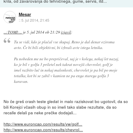
krila, od zavarovanja do tehničnega, gume, servis, itd...
Mesar
::
5. jul 2014, 21:45
...:TOMI:...
je
5. jul 2014 ob 21:29
izjavil
:
Tu se vidi, kdo je plačal vse skupaj. Reno je dal denar oziroma
avto. Če bi bili objektivni, bi izbrali avte istega letnika.
Pa nobeden me ne bo prepričeval, saj je v kolega, nekaj let nazaj,
ko je bil v golfu 3 priletel nek takrat novejši chevrolet, golf je
imel razbito luč in nekaj malenkosti, chevrolet je pa bil po moje
totalka, kot bi se zabil v kamion ne pa enga starega golfa 3
karavan.
No če greš crash teste gledat in malo raziskovat bo ugotovil, da so
bili Korejci včasih obup in so imeli tako slabe rezultate, da so
recalle delali pa neke prečke dodajali...
http://www.euroncap.com/results/vw/golf...
http://www.euroncap.com/results/chevrol...