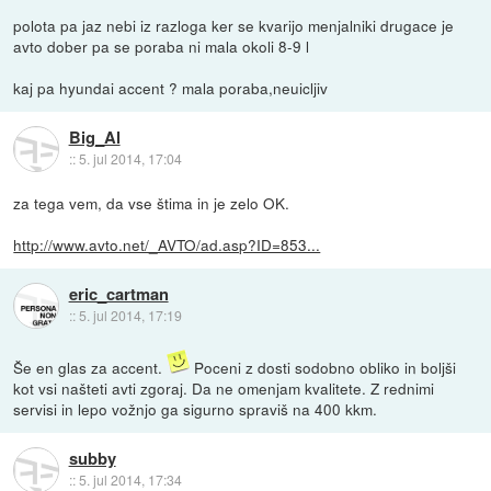
polota pa jaz nebi iz razloga ker se kvarijo menjalniki drugace je
avto dober pa se poraba ni mala okoli 8-9 l
kaj pa hyundai accent ? mala poraba,neuicljiv
Big_Al
::
5. jul 2014, 17:04
za tega vem, da vse štima in je zelo OK.
http://www.avto.net/_AVTO/ad.asp?ID=853...
eric_cartman
::
5. jul 2014, 17:19
Še en glas za accent.
Poceni z dosti sodobno obliko in boljši
kot vsi našteti avti zgoraj. Da ne omenjam kvalitete. Z rednimi
servisi in lepo vožnjo ga sigurno spraviš na 400 kkm.
subby
::
5. jul 2014, 17:34