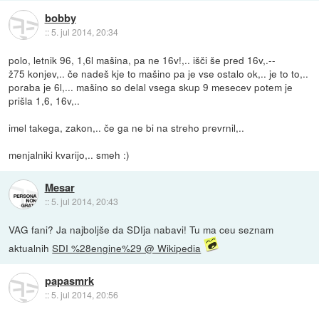
bobby
::
5. jul 2014, 20:34
polo, letnik 96, 1,6l mašina, pa ne 16v!,.. išči še pred 16v,.--
ž75 konjev,.. če nadeš kje to mašino pa je vse ostalo ok,.. je to to,..
poraba je 6l,... mašino so delal vsega skup 9 mesecev potem je
prišla 1,6, 16v,..
imel takega, zakon,.. če ga ne bi na streho prevrnil,..
menjalniki kvarijo,.. smeh :)
Mesar
::
5. jul 2014, 20:43
VAG fani? Ja najboljše da SDIja nabavi! Tu ma ceu seznam
aktualnih
SDI %28engine%29 @ Wikipedia
papasmrk
::
5. jul 2014, 20:56