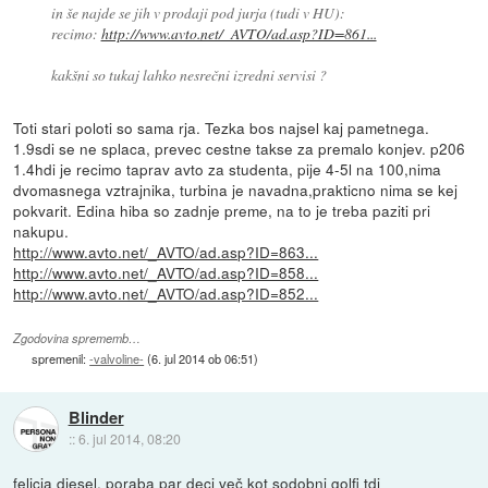
in še najde se jih v prodaji pod jurja (tudi v HU):
recimo:
http://www.avto.net/_AVTO/ad.asp?ID=861...
kakšni so tukaj lahko nesrečni izredni servisi ?
Toti stari poloti so sama rja. Tezka bos najsel kaj pametnega.
1.9sdi se ne splaca, prevec cestne takse za premalo konjev. p206
1.4hdi je recimo taprav avto za studenta, pije 4-5l na 100,nima
dvomasnega vztrajnika, turbina je navadna,prakticno nima se kej
pokvarit. Edina hiba so zadnje preme, na to je treba paziti pri
nakupu.
http://www.avto.net/_AVTO/ad.asp?ID=863...
http://www.avto.net/_AVTO/ad.asp?ID=858...
http://www.avto.net/_AVTO/ad.asp?ID=852...
Zgodovina sprememb…
spremenil:
-valvoline-
(
6. jul 2014 ob 06:51
)
Blinder
::
6. jul 2014, 08:20
felicia diesel, poraba par deci več kot sodobni golfi tdi