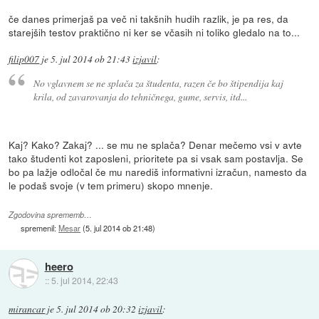
če danes primerjaš pa več ni takšnih hudih razlik, je pa res, da
starejših testov praktično ni ker se včasih ni toliko gledalo na to...
filip007
je
5. jul 2014 ob 21:43
izjavil
:
No vglavnem se ne splača za študenta, razen če bo štipendija kaj
krila, od zavarovanja do tehničnega, gume, servis, itd...
Kaj? Kako? Zakaj? ... se mu ne splača? Denar mečemo vsi v avte
tako študenti kot zaposleni, prioritete pa si vsak sam postavlja. Se
bo pa lažje odločal če mu narediš informativni izračun, namesto da
le podaš svoje (v tem primeru) skopo mnenje.
Zgodovina sprememb…
spremenil:
Mesar
(
5. jul 2014 ob 21:48
)
heero
::
5. jul 2014, 22:43
mirancar
je
5. jul 2014 ob 20:32
izjavil
: