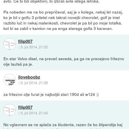
avto. Če bi bili objektivni, bi izbrali avte istega letnika.
Pa nobeden me ne bo prepričeval, saj je v kolega, nekaj let nazaj,
ko je bil v golfu 3 priletel nek takrat novejši chevrolet, golf je imel
razbito luč in nekaj malenkosti, chevrolet je pa bil po moje totalka,
kot bi se zabil v kamion ne pa enga starega golfa 3 karavan.
filip007
::
5. jul 2014, 21:32
En star Volvo disel, ne preveč seveda, pa ga ne precejeno fritezno
olje laufaš pa je.
iloveboobz
::
5. jul 2014, 21:38
za fritezno olje furat je najboljši stari 190d ali w124 :)
filip007
::
5. jul 2014, 21:43
No vglavnem se ne splača za študenta, razen če bo štipendija kaj