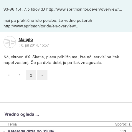
93-96 1.4, 7.5 litrov :D
http://www.spritmonitor.de/en/overview/...
mpi pa praktično isto porabo, še vedno požeruh
http://www.spritmonitor.de/en/overview/...
Malajlo
::
6. jul 2014, 15:57
Nč, citroen AX. Škatla, placa približn ma, žre nč, servisi pa itak
napol zastonj. Če pa dizla dobi, je pa itak zmagovalc.
«
1
2
»
Vredno ogleda ...
Tema
Sporočila
»
Katerega dizla do 3500€
112