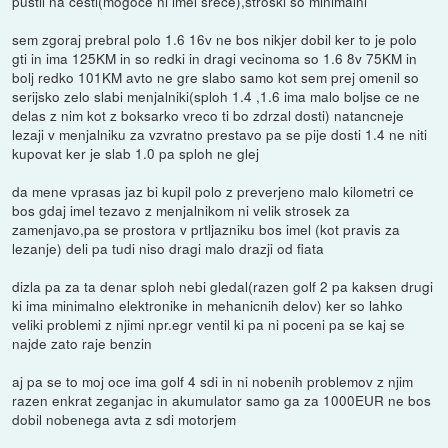
pustil na cesti(mogoce ni imel srece),stroski so minimalni
sem zgoraj prebral polo 1.6 16v ne bos nikjer dobil ker to je polo
gti in ima 125KM in so redki in dragi vecinoma so 1.6 8v 75KM in
bolj redko 101KM avto ne gre slabo samo kot sem prej omenil so
serijsko zelo slabi menjalniki(sploh 1.4 ,1.6 ima malo boljse ce ne
delas z nim kot z boksarko vreco ti bo zdrzal dosti) natancneje
lezaji v menjalniku za vzvratno prestavo pa se pije dosti 1.4 ne niti
kupovat ker je slab 1.0 pa sploh ne glej
da mene vprasas jaz bi kupil polo z preverjeno malo kilometri ce
bos gdaj imel tezavo z menjalnikom ni velik strosek za
zamenjavo,pa se prostora v prtljazniku bos imel (kot pravis za
lezanje) deli pa tudi niso dragi malo drazji od fiata
dizla pa za ta denar sploh nebi gledal(razen golf 2 pa kaksen drugi
ki ima minimalno elektronike in mehanicnih delov) ker so lahko
veliki problemi z njimi npr.egr ventil ki pa ni poceni pa se kaj se
najde zato raje benzin
aj pa se to moj oce ima golf 4 sdi in ni nobenih problemov z njim
razen enkrat zeganjac in akumulator samo ga za 1000EUR ne bos
dobil nobenega avta z sdi motorjem