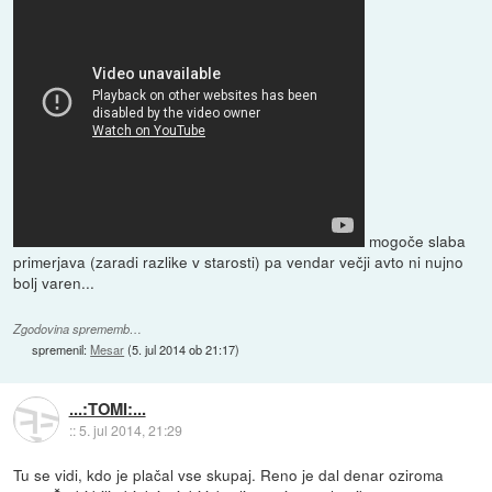
mogoče slaba
primerjava (zaradi razlike v starosti) pa vendar večji avto ni nujno
bolj varen...
Zgodovina sprememb…
spremenil:
Mesar
(
5. jul 2014 ob 21:17
)
...:TOMI:...
::
5. jul 2014, 21:29
Tu se vidi, kdo je plačal vse skupaj. Reno je dal denar oziroma