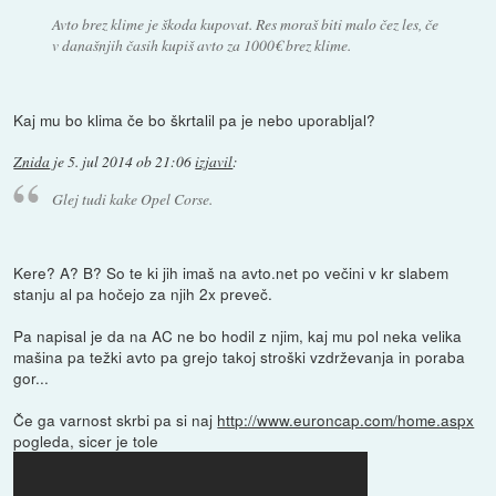
Avto brez klime je škoda kupovat. Res moraš biti malo čez les, če
v današnjih časih kupiš avto za 1000€ brez klime.
Kaj mu bo klima če bo škrtalil pa je nebo uporabljal?
Znida
je
5. jul 2014 ob 21:06
izjavil
:
Glej tudi kake Opel Corse.
Kere? A? B? So te ki jih imaš na avto.net po večini v kr slabem
stanju al pa hočejo za njih 2x preveč.
Pa napisal je da na AC ne bo hodil z njim, kaj mu pol neka velika
mašina pa težki avto pa grejo takoj stroški vzdrževanja in poraba
gor...
Če ga varnost skrbi pa si naj
http://www.euroncap.com/home.aspx
pogleda, sicer je tole