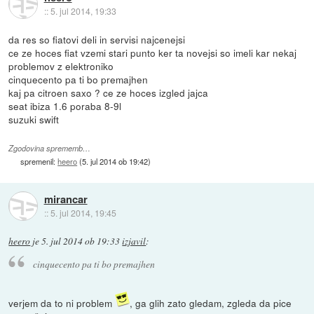
::
5. jul 2014, 19:33
da res so fiatovi deli in servisi najcenejsi
ce ze hoces fiat vzemi stari punto ker ta novejsi so imeli kar nekaj
problemov z elektroniko
cinquecento pa ti bo premajhen
kaj pa citroen saxo ? ce ze hoces izgled jajca
seat ibiza 1.6 poraba 8-9l
suzuki swift
Zgodovina sprememb…
spremenil:
heero
(
5. jul 2014 ob 19:42
)
mirancar
::
5. jul 2014, 19:45
heero
je
5. jul 2014 ob 19:33
izjavil
:
cinquecento pa ti bo premajhen
verjem da to ni problem
, ga glih zato gledam, zgleda da pice