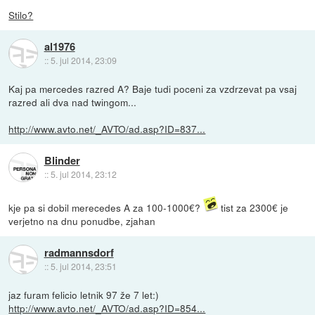
Stilo?
al1976
::
5. jul 2014, 23:09
Kaj pa mercedes razred A? Baje tudi poceni za vzdrzevat pa vsaj
razred ali dva nad twingom...
http://www.avto.net/_AVTO/ad.asp?ID=837...
Blinder
::
5. jul 2014, 23:12
kje pa si dobil merecedes A za 100-1000€?
tist za 2300€ je
verjetno na dnu ponudbe, zjahan
radmannsdorf
::
5. jul 2014, 23:51
jaz furam felicio letnik 97 že 7 let:)
http://www.avto.net/_AVTO/ad.asp?ID=854...