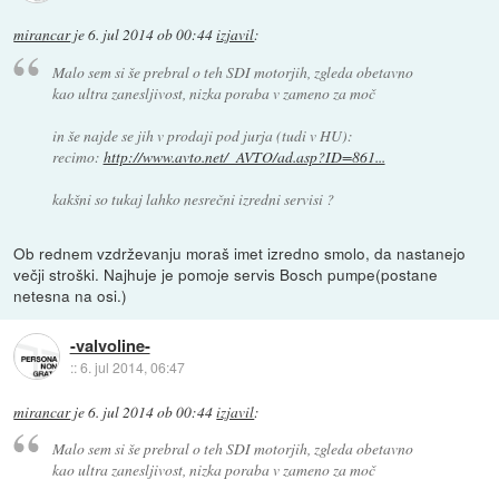
mirancar
je
6. jul 2014 ob 00:44
izjavil
:
Malo sem si še prebral o teh SDI motorjih, zgleda obetavno
kao ultra zanesljivost, nizka poraba v zameno za moč
in še najde se jih v prodaji pod jurja (tudi v HU):
recimo:
http://www.avto.net/_AVTO/ad.asp?ID=861...
kakšni so tukaj lahko nesrečni izredni servisi ?
Ob rednem vzdrževanju moraš imet izredno smolo, da nastanejo
večji stroški. Najhuje je pomoje servis Bosch pumpe(postane
netesna na osi.)
-valvoline-
::
6. jul 2014, 06:47
mirancar
je
6. jul 2014 ob 00:44
izjavil
:
Malo sem si še prebral o teh SDI motorjih, zgleda obetavno
kao ultra zanesljivost, nizka poraba v zameno za moč