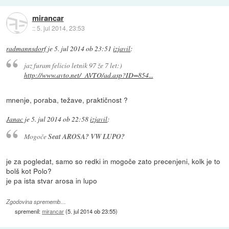
mirancar
::
5. jul 2014, 23:53
radmannsdorf
je
5. jul 2014 ob 23:51
izjavil
:
jaz furam felicio letnik 97 že 7 let:)
http://www.avto.net/_AVTO/ad.asp?ID=854...
mnenje, poraba, težave, praktičnost ?
Janac
je
5. jul 2014 ob 22:58
izjavil
:
Mogoče
Seat AROSA? VW LUPO?
je za pogledat, samo so redki in mogoče zato precenjeni, kolk je to
bolš kot Polo?
je pa ista stvar arosa in lupo
Zgodovina sprememb…
spremenil:
mirancar
(
5. jul 2014 ob 23:55
)