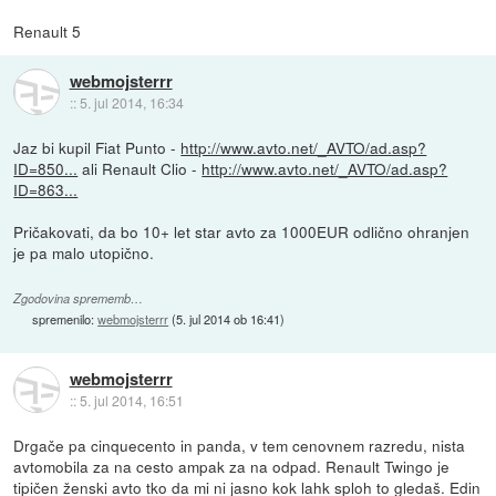
Renault 5
webmojsterrr
::
5. jul 2014, 16:34
Jaz bi kupil Fiat Punto -
http://www.avto.net/_AVTO/ad.asp?
ID=850...
ali Renault Clio -
http://www.avto.net/_AVTO/ad.asp?
ID=863...
Pričakovati, da bo 10+ let star avto za 1000EUR odlično ohranjen
je pa malo utopično.
Zgodovina sprememb…
spremenilo:
webmojsterrr
(
5. jul 2014 ob 16:41
)
webmojsterrr
::
5. jul 2014, 16:51
Drgače pa cinquecento in panda, v tem cenovnem razredu, nista
avtomobila za na cesto ampak za na odpad. Renault Twingo je
tipičen ženski avto tko da mi ni jasno kok lahk sploh to gledaš. Edin