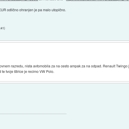
0EUR odlično ohranjen je pa malo utopično.
6:41
)
vnem razredu, nista avtomobila za na cesto ampak za na odpad. Renault Twingo je 
 te tvoje štirice je recimo VW Polo.