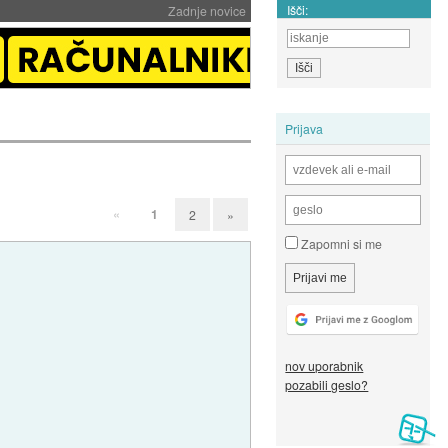
Išči:
Zadnje novice
Prijava
«
1
2
»
Zapomni si me
nov uporabnik
pozabili geslo?