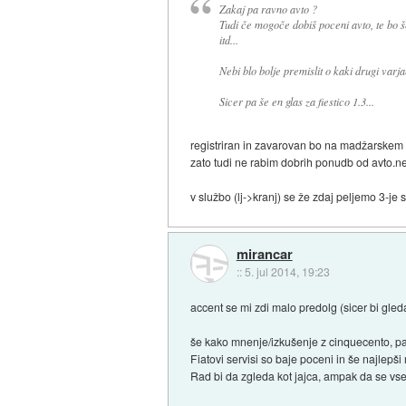
Zakaj pa ravno avto ?
Tudi če mogoče dobiš poceni avto, te bo še
itd...
Nebi blo bolje premislit o kaki drugi varja
Sicer pa še en glas za fiestico 1.3...
registriran in zavarovan bo na madžarskem (pr
zato tudi ne rabim dobrih ponudb od avto.
v službo (lj->kranj) se že zdaj peljemo 3-je 
mirancar
::
5. jul 2014, 19:23
accent se mi zdi malo predolg (sicer bi gledal
še kako mnenje/izkušenje z cinquecento, p
Fiatovi servisi so baje poceni in še najlepši
Rad bi da zgleda kot jajca, ampak da se vse