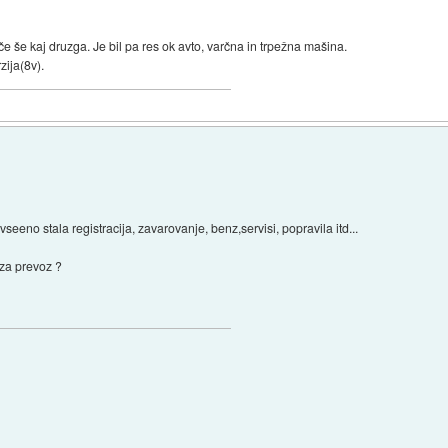
e še kaj druzga. Je bil pa res ok avto, varčna in trpežna mašina.
ija(8v).
eeno stala registracija, zavarovanje, benz,servisi, popravila itd...
i za prevoz ?
)