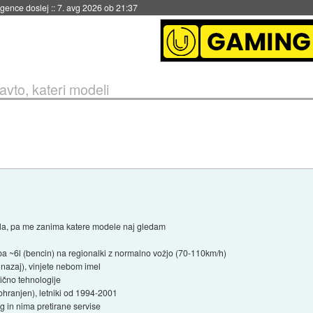
igence doslej
::
7. avg 2026 ob 21:37
avto, kateri modeli
ila, pa me zanima katere modele naj gledam
raba ~6l (bencin) na regionalki z normalno vožjo (70-110km/h)
 nazaj), vinjete nebom imel
tično tehnologije
hranjen), letniki od 1994-2001
ng in nima pretirane servise