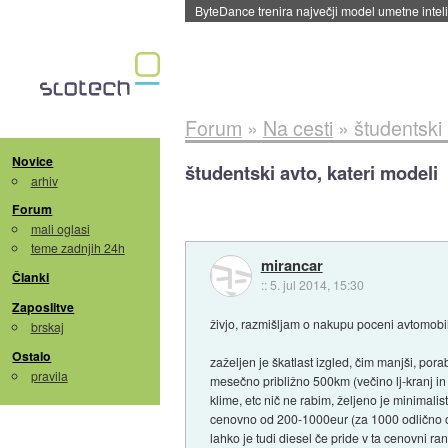
ByteDance trenira največji model umetne intel
Forum
»
Na cesti
»
študentski 
Novice
študentski avto, kateri modeli
arhiv
Forum
mali oglasi
teme zadnjih 24h
mirancar
Članki
::
5. jul 2014, 15:30
Zaposlitve
živjo, razmišljam o nakupu poceni avtomob
brskaj
Ostalo
zaželjen je škatlast izgled, čim manjši, po
pravila
mesečno približno 500km (večino lj-kranj in
klime, etc nič ne rabim, željeno je minimalis
cenovno od 200-1000eur (za 1000 odlično o
lahko je tudi diesel če pride v ta cenovni ra