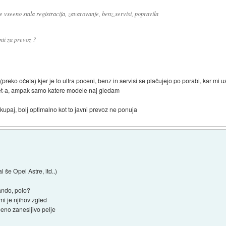
 vseeno stala registracija, zavarovanje, benz,servisi, popravila
nti za prevoz ?
eko očeta) kjer je to ultra poceni, benz in servisi se plačujejo po porabi, kar mi us
net-a, ampak samo katere modele naj gledam
skupaj, bolj optimalno kot to javni prevoz ne ponuja
 še Opel Astre, itd..)
ando, polo?
 mi je njihov zgled
eno zanesljivo pelje