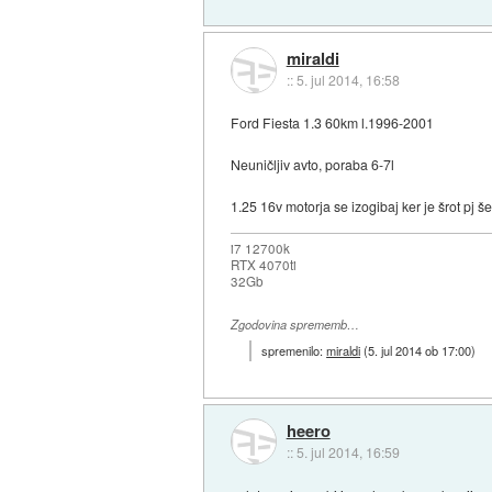
miraldi
::
5. jul 2014, 16:58
Ford Fiesta 1.3 60km l.1996-2001
Neuničljiv avto, poraba 6-7l
1.25 16v motorja se izogibaj ker je šrot pj še
i7 12700k
RTX 4070ti
32Gb
Zgodovina sprememb…
spremenilo:
miraldi
(
5. jul 2014 ob 17:00
)
heero
::
5. jul 2014, 16:59