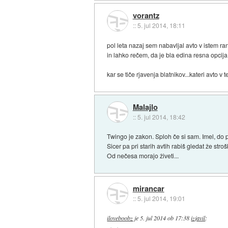
vorantz
::
5. jul 2014, 18:11
pol leta nazaj sem nabavljal avto v istem r
in lahko rečem, da je bla edina resna opcij
kar se tiče rjavenja blatnikov...kateri avto 
Malajlo
::
5. jul 2014, 18:42
Twingo je zakon. Sploh če si sam. Imel, do 
Sicer pa pri starih avtih rabiš gledat že stro
Od nečesa morajo živeti...
mirancar
::
5. jul 2014, 19:01
iloveboobz
je
5. jul 2014 ob 17:38
izjavil
: