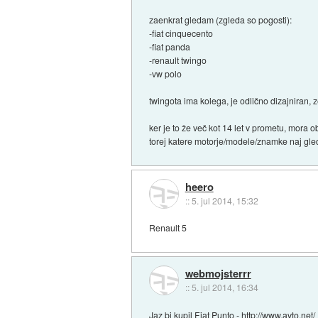
zaenkrat gledam (zgleda so pogosti):
-fiat cinquecento
-fiat panda
-renault twingo
-vw polo
twingota ima kolega, je odlično dizajniran, 
ker je to že več kot 14 let v prometu, mora 
torej katere motorje/modele/znamke naj gleda
heero
::
5. jul 2014, 15:32
Renault 5
webmojsterrr
::
5. jul 2014, 16:34
Jaz bi kupil Fiat Punto -
http://www.avto.ne