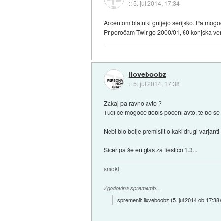
::
5. jul 2014, 17:34
Accentom blatniki gnijejo serijsko. Pa mogoč
Priporočam Twingo 2000/01, 60 konjska verz
iloveboobz
::
5. jul 2014, 17:38
Zakaj pa ravno avto ?
Tudi če mogoče dobiš poceni avto, te bo še vs
Nebi blo bolje premislit o kaki drugi varjant
Sicer pa še en glas za fiestico 1.3...
smoki
Zgodovina sprememb…
spremenil:
iloveboobz
(
5. jul 2014 ob 17:38