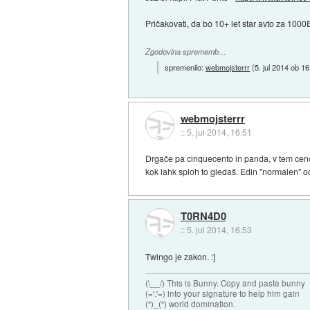
Pričakovati, da bo 10+ let star avto za 100
Zgodovina sprememb…
spremenilo:
webmojsterrr
(
5. jul 2014 ob 1
webmojsterrr
::
5. jul 2014, 16:51
Drgače pa cinquecento in panda, v tem ceno
kok lahk sploh to gledaš. Edin "normalen" od
T0RN4D0
::
5. jul 2014, 16:53
Twingo je zakon. :]
(\__/) This is Bunny. Copy and paste bunny
(='.'=) into your signature to help him gain
(")_(") world domination.