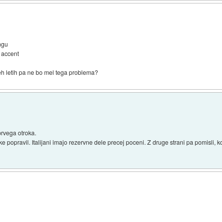
angu
a accent
v teh letih pa ne bo mel tega problema?
prvega otroka.
ške popravil. Italijani imajo rezervne dele precej poceni. Z druge strani pa pomisli, 