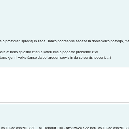
zelo prostoren spredaj in zadaj, lahko podreš vse sedeže in dobiš velko posteljo, m
obstajat neko splošno znanje kateri imajo pogoste probleme z xy..
m, kjer ni velke šanse da bo izreden servis in da so servisi poceni, ...?
t/_AVTO/ad.asp?ID=850...
ali Renault Clio -
http://www.avto.net/_AVTO/ad.asp?ID=86