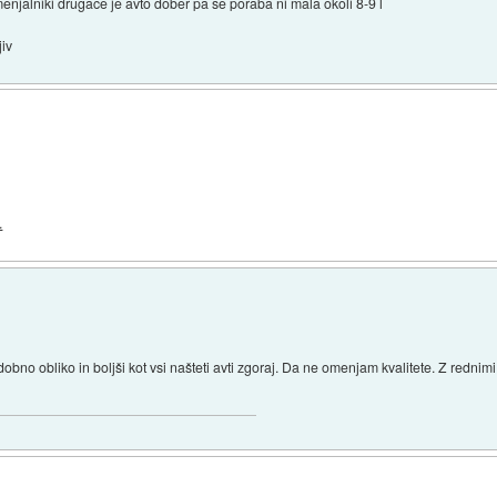
 menjalniki drugace je avto dober pa se poraba ni mala okoli 8-9 l
jiv
.
obno obliko in boljši kot vsi našteti avti zgoraj. Da ne omenjam kvalitete. Z rednimi