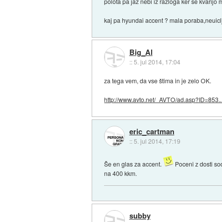
polota pa jaz nebi iz razloga ker se kvarijo
kaj pa hyundai accent ? mala poraba,neuicl
Big_Al
::
5. jul 2014, 17:04
za tega vem, da vse štima in je zelo OK.
http://www.avto.net/_AVTO/ad.asp?ID=853..
eric_cartman
::
5. jul 2014, 17:19
Še en glas za accent.
Poceni z dosti sod
na 400 kkm.
subby