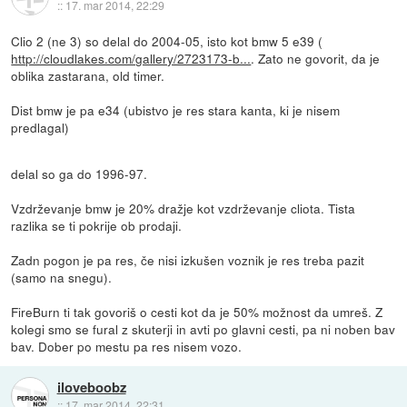
::
17. mar 2014, 22:29
Clio 2 (ne 3) so delal do 2004-05, isto kot bmw 5 e39 (
http://cloudlakes.com/gallery/2723173-b...
. Zato ne govorit, da je
oblika zastarana, old timer.
Dist bmw je pa e34 (ubistvo je res stara kanta, ki je nisem
predlagal)
delal so ga do 1996-97.
Vzdrževanje bmw je 20% dražje kot vzdrževanje cliota. Tista
razlika se ti pokrije ob prodaji.
Zadn pogon je pa res, če nisi izkušen voznik je res treba pazit
(samo na snegu).
FireBurn ti tak govoriš o cesti kot da je 50% možnost da umreš. Z
kolegi smo se fural z skuterji in avti po glavni cesti, pa ni noben bav
bav. Dober po mestu pa res nisem vozo.
iloveboobz
::
17. mar 2014, 22:31