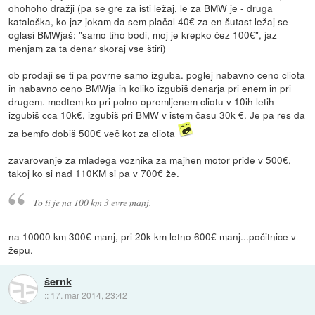
ohohoho dražji (pa se gre za isti ležaj, le za BMW je - druga
kataloška, ko jaz jokam da sem plačal 40€ za en šutast ležaj se
oglasi BMWjaš: "samo tiho bodi, moj je krepko čez 100€", jaz
menjam za ta denar skoraj vse štiri)
ob prodaji se ti pa povrne samo izguba. poglej nabavno ceno cliota
in nabavno ceno BMWja in koliko izgubiš denarja pri enem in pri
drugem. medtem ko pri polno opremljenem cliotu v 10ih letih
izgubiš cca 10k€, izgubiš pri BMW v istem času 30k €. Je pa res da
za bemfo dobiš 500€ več kot za cliota
zavarovanje za mladega voznika za majhen motor pride v 500€,
takoj ko si nad 110KM si pa v 700€ že.
To ti je na 100 km 3 evre manj.
na 10000 km 300€ manj, pri 20k km letno 600€ manj...počitnice v
žepu.
šernk
::
17. mar 2014, 23:42