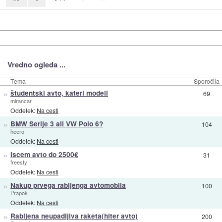
Vredno ogleda ...
Tema
Sporočila
»
študentski avto, kateri modeli
69
mirancar
Oddelek:
Na cesti
»
BMW Serije 3 ali VW Polo 6?
104
heero
Oddelek:
Na cesti
»
Iscem avto do 2500€
31
freesty
Oddelek:
Na cesti
»
Nakup prvega rabljenga avtomobila
100
Prapok
Oddelek:
Na cesti
»
Rabljena neupadljiva raketa(hiter avto)
200