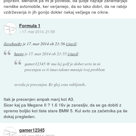
popravit. Mehanik pa mi je povedal, da ljudje najraje zanemarjajo
nemške avtomobile, ker verjamejo, da so tako dobri, da ne rabijo
vzdrževanja in jih gonijo dokler nekaj večjega ne crkne.
Formula 1
::
17. mar 2014, 21:59
iloveboobz
je
17. mar 2014 ob 21:56
izjavil
:
heero
je
17. mar 2014 ob 21:55
izjavil
:
gamer12345 @ ma lej golf je dober avto in ni
precenjen ce ti imas taksno mnenje tvoj problem
seveda je precenjen. Kr glej cene rabljenih..
Itak je precenjen ampak manj kot A3.
Sicer kaj pa Megane II ? 1.6 16v je zanesljiv, da se ga dobiti z
opremo boljšo kot tiste stare BMW 5. Kul avto za začetnika pa še
dokaj pregleden.
gamer12345
::
17. mar 2014, 22:01