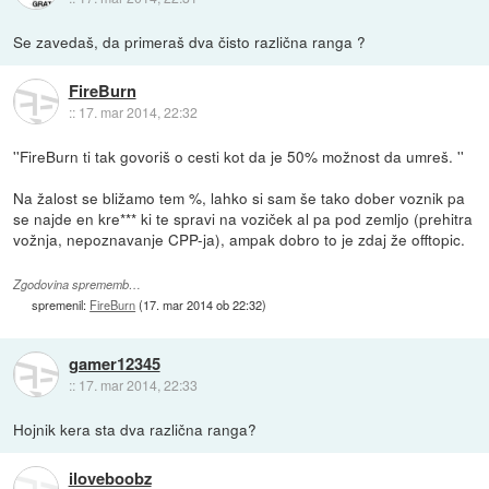
Se zavedaš, da primeraš dva čisto različna ranga ?
FireBurn
::
17. mar 2014, 22:32
''FireBurn ti tak govoriš o cesti kot da je 50% možnost da umreš. ''
Na žalost se bližamo tem %, lahko si sam še tako dober voznik pa
se najde en kre*** ki te spravi na voziček al pa pod zemljo (prehitra
vožnja, nepoznavanje CPP-ja), ampak dobro to je zdaj že offtopic.
Zgodovina sprememb…
spremenil:
FireBurn
(
17. mar 2014 ob 22:32
)
gamer12345
::
17. mar 2014, 22:33
Hojnik kera sta dva različna ranga?
iloveboobz