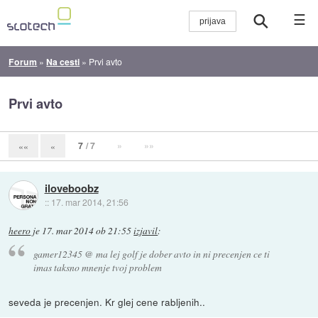
☰
Forum
»
Na cesti
»
Prvi avto
Prvi avto
7
/ 7
»
»»
««
«
iloveboobz
::
17. mar 2014, 21:56
heero
je
17. mar 2014 ob 21:55
izjavil
:
gamer12345 @ ma lej golf je dober avto in ni precenjen ce ti
imas taksno mnenje tvoj problem
seveda je precenjen. Kr glej cene rabljenih..