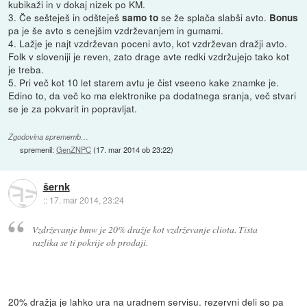
kubikaži in v dokaj nizek po KM.
3. Če sešteješ in odšteješ
se že splača slabši avto.
samo to
Bonus
pa je še avto s cenejšim vzdrževanjem in gumami.
4. Lažje je najt vzdrževan poceni avto, kot vzdrževan dražji avto.
Folk v sloveniji je reven, zato drage avte redki vzdržujejo tako kot
je treba.
5. Pri več kot 10 let starem avtu je čist vseeno kake znamke je.
Edino to, da več ko ma elektronike pa dodatnega sranja, več stvari
se je za pokvarit in popravljat.
Zgodovina sprememb…
spremenil:
GenZNPC
(
17. mar 2014 ob 23:22
)
šernk
::
17. mar 2014, 23:24
Vzdrževanje bmw je 20% dražje kot vzdrževanje cliota. Tista
razlika se ti pokrije ob prodaji.
20% dražja je lahko ura na uradnem servisu. rezervni deli so pa