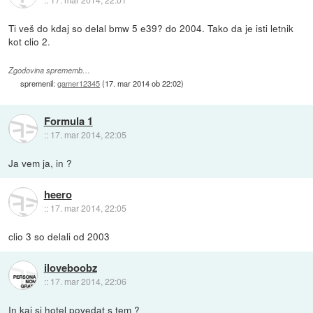
Ti veš do kdaj so delal bmw 5 e39? do 2004. Tako da je isti letnik
kot clio 2.
Zgodovina sprememb…
spremenil:
gamer12345
(
17. mar 2014 ob 22:02
)
Formula 1
::
17. mar 2014, 22:05
Ja vem ja, in ?
heero
::
17. mar 2014, 22:05
clio 3 so delali od 2003
iloveboobz
::
17. mar 2014, 22:06
In kaj si hotel povedat s tem ?