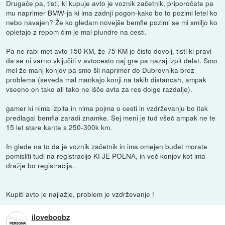
Drugače pa, tisti, ki kupuje avto je voznik začetnik, priporočate pa
mu naprimer BMW-ja ki ima zadnji pogon-kako bo to pozimi letel ko
nebo navajen? Že ko gledam novejše bemfle pozimi se mi smiljo ko
opletajo z repom čim je mal plundre na cesti.
Pa ne rabi met avto 150 KM, že 75 KM je čisto dovolj, tisti ki pravi
da se ni varno vključiti v avtocesto naj gre pa nazaj izpit delat. Smo
mel že manj konjov pa smo šli naprimer do Dubrovnika brez
problema (seveda mal mankajo konji na takih distancah, ampak
vseeno on tako ali tako ne išče avta za res dolge razdalje).
gamer ki nima izpita in nima pojma o cesti in vzdrževanju bo itak
predlagal bemfla zaradi znamke. Sej meni je tud všeč ampak ne te
15 let stare kante s 250-300k km.
In glede na to da je voznik začetnik in ima omejen buđet morate
pomisliti tudi na registracijo KI JE POLNA, in več konjov kot ima
dražje bo registracija.
Kupiti avto je najlažje, problem je vzdrževanje !
iloveboobz