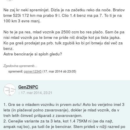
Ne zaj kr neki spreminjat. Dizla je na začetku reko da noče. Bratov
bmw 523i 172 km ma prabo 9 l. Clio 1.4 benz ma pa 7. To ti je na
100 km 3 evre manj.
No te je pa res, mlad voznik pa 2500 ccm bo res plačo. Sam če pa
nisi mlad voznik pa te bmw ne pride nič dražje kot pa tista japka.
Ko pa greš prodajat pa prb. tulk zgubiš ko bi pri bmwju dal več za
benz.
Astre bencinarje si sploh gledu?
Zgodovina sprememb…
spremenil:
gamer12345
(
17. mar 2014 ob 23:05
)
GenZNPC
::
17. mar 2014, 23:21
1. Gre se o mladem vozniku in prvem avtu! Avto bo verjetno imel 3
leta (in plačeval polno zavarovanje), dokler je mlad voznik, da v
treh letih čimveč prišparaš z zavarovanjem.
2. Cenejše variante za ta 3 leta, kot 1.4 75KM ni (se da najt,
ampak naj bo), pa tudi če je bencinar. Stem prideš v nižji razred po