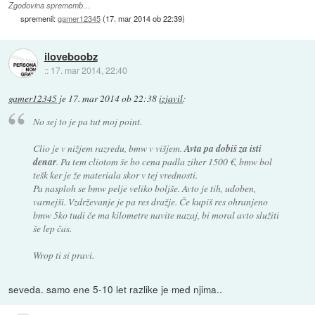
Zgodovina sprememb…
spremenil:
gamer12345
(
17. mar 2014 ob 22:39
)
iloveboobz
::
17. mar 2014, 22:40
gamer12345
je
17. mar 2014 ob 22:38
izjavil
:
No sej to je pa tut moj point.
Clio je v nižjem razredu, bmw v višjem.
Avta pa dobiš za isti
denar
. Pa tem cliotom še bo cena padla ziher 1500 €, bmw bol
tešk ker je že materiala skor v tej vrednosti.
Pa nasploh se bmw pelje veliko boljše. Avto je tih, udoben,
varnejši. Vzdrževanje je pa res dražje. Če kupiš res ohranjeno
bmw 5ko tudi če ma kilometre navite nazaj, bi moral avto služiti
še lep čas.
Wrop ti si pravi.
seveda. samo ene 5-10 let razlike je med njima..