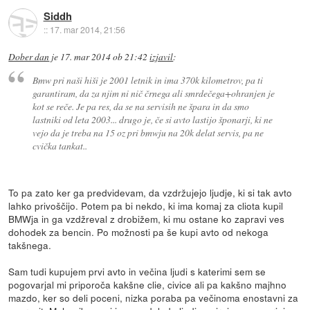
Siddh
::
17. mar 2014, 21:56
Dober dan
je
17. mar 2014 ob 21:42
izjavil
:
Bmw pri naši hiši je 2001 letnik in ima 370k kilometrov, pa ti
garantiram, da za njim ni nič črnega ali smrdečega+ohranjen je
kot se reče. Je pa res, da se na servisih ne špara in da smo
lastniki od leta 2003... drugo je, če si avto lastijo šponarji, ki ne
vejo da je treba na 15 oz pri bmwju na 20k delat servis, pa ne
cvička tankat..
To pa zato ker ga predvidevam, da vzdržujejo ljudje, ki si tak avto
lahko privoščijo. Potem pa bi nekdo, ki ima komaj za cliota kupil
BMWja in ga vzdžreval z drobižem, ki mu ostane ko zapravi ves
dohodek za bencin. Po možnosti pa še kupi avto od nekoga
takšnega.
Sam tudi kupujem prvi avto in večina ljudi s katerimi sem se
pogovarjal mi priporoča kakšne clie, civice ali pa kakšno majhno
mazdo, ker so deli poceni, nizka poraba pa večinoma enostavni za