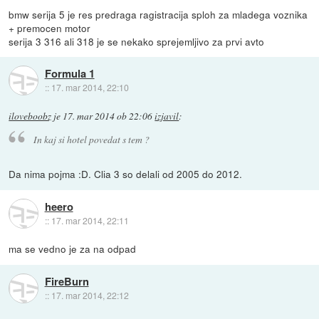
bmw serija 5 je res predraga ragistracija sploh za mladega voznika
+ premocen motor
serija 3 316 ali 318 je se nekako sprejemljivo za prvi avto
Formula 1
::
17. mar 2014, 22:10
iloveboobz
je
17. mar 2014 ob 22:06
izjavil
:
In kaj si hotel povedat s tem ?
Da nima pojma :D. Clia 3 so delali od 2005 do 2012.
heero
::
17. mar 2014, 22:11
ma se vedno je za na odpad
FireBurn
::
17. mar 2014, 22:12