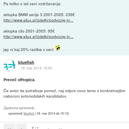
Pa toliko o isti ceni vzdrževanja:
sklopka BMW serije 3 2001-2005: 236€
http://www.silux.si/izdelki/podvozje-in...
sklopka clio 2001-2005: 95€
http://www.silux.si/izdelki/podvozje-in...
jap ni kaj 20% razlike v ceni
bluefish
::
18. mar 2014, 15:00
Preveč offtopica.
Če avtor še potrebuje pomoč, naj odpre novo temo s konkretnejšim
naborom avtomobilskih kandidatov.
Zgodovina sprememb…
spremenil:
bluefish
(
18. mar 2014 ob 15:13
)
7
/ 7
»
»»
««
«