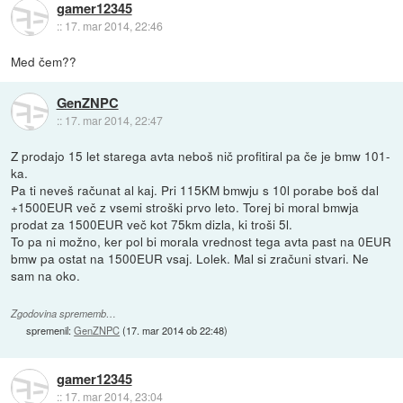
gamer12345
::
17. mar 2014, 22:46
Med čem??
GenZNPC
::
17. mar 2014, 22:47
Z prodajo 15 let starega avta neboš nič profitiral pa če je bmw 101-
ka.
Pa ti neveš računat al kaj. Pri 115KM bmwju s 10l porabe boš dal
+1500EUR več z vsemi stroški prvo leto. Torej bi moral bmwja
prodat za 1500EUR več kot 75km dizla, ki troši 5l.
To pa ni možno, ker pol bi morala vrednost tega avta past na 0EUR
bmw pa ostat na 1500EUR vsaj. Lolek. Mal si zračuni stvari. Ne
sam na oko.
Zgodovina sprememb…
spremenil:
GenZNPC
(
17. mar 2014 ob 22:48
)
gamer12345
::
17. mar 2014, 23:04