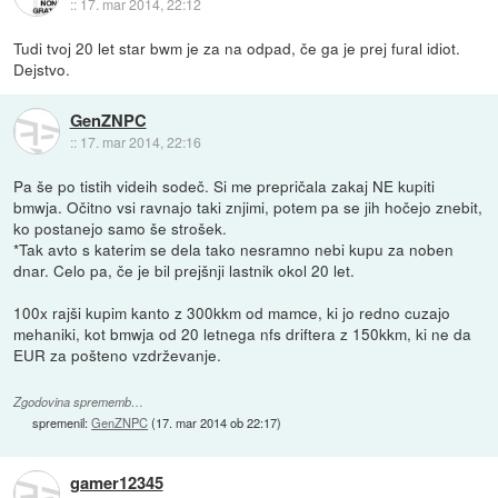
::
17. mar 2014, 22:12
Tudi tvoj 20 let star bwm je za na odpad, če ga je prej fural idiot.
Dejstvo.
GenZNPC
::
17. mar 2014, 22:16
Pa še po tistih videih sodeč. Si me prepričala zakaj NE kupiti
bmwja. Očitno vsi ravnajo taki znjimi, potem pa se jih hočejo znebit,
ko postanejo samo še strošek.
*Tak avto s katerim se dela tako nesramno nebi kupu za noben
dnar. Celo pa, če je bil prejšnji lastnik okol 20 let.
100x rajši kupim kanto z 300kkm od mamce, ki jo redno cuzajo
mehaniki, kot bmwja od 20 letnega nfs driftera z 150kkm, ki ne da
EUR za pošteno vzdrževanje.
Zgodovina sprememb…
spremenil:
GenZNPC
(
17. mar 2014 ob 22:17
)
gamer12345