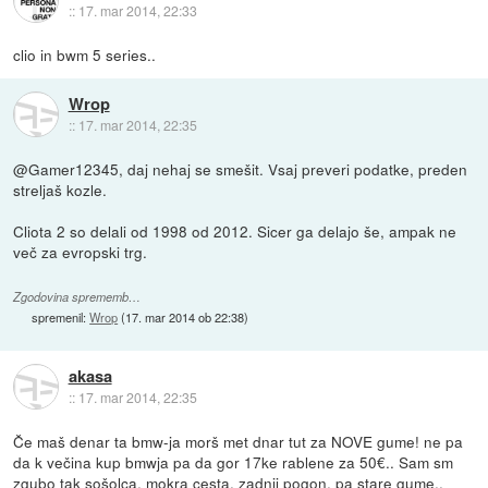
::
17. mar 2014, 22:33
clio in bwm 5 series..
Wrop
::
17. mar 2014, 22:35
@Gamer12345, daj nehaj se smešit. Vsaj preveri podatke, preden
streljaš kozle.
Cliota 2 so delali od 1998 od 2012. Sicer ga delajo še, ampak ne
več za evropski trg.
Zgodovina sprememb…
spremenil:
Wrop
(
17. mar 2014 ob 22:38
)
akasa
::
17. mar 2014, 22:35
Če maš denar ta bmw-ja morš met dnar tut za NOVE gume! ne pa
da k večina kup bmwja pa da gor 17ke rablene za 50€.. Sam sm
zgubo tak sošolca, mokra cesta, zadnji pogon, pa stare gume..