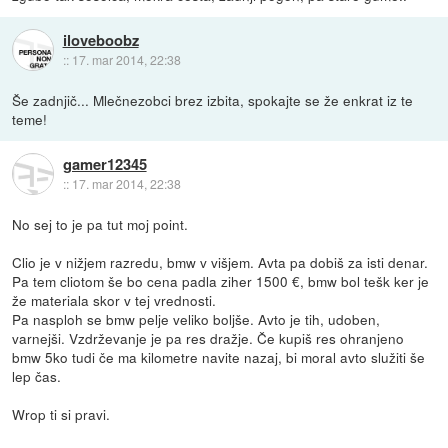
iloveboobz
::
17. mar 2014, 22:38
Še zadnjič... Mlečnezobci brez izbita, spokajte se že enkrat iz te
teme!
gamer12345
::
17. mar 2014, 22:38
No sej to je pa tut moj point.
Clio je v nižjem razredu, bmw v višjem. Avta pa dobiš za isti denar.
Pa tem cliotom še bo cena padla ziher 1500 €, bmw bol tešk ker je
že materiala skor v tej vrednosti.
Pa nasploh se bmw pelje veliko boljše. Avto je tih, udoben,
varnejši. Vzdrževanje je pa res dražje. Če kupiš res ohranjeno
bmw 5ko tudi če ma kilometre navite nazaj, bi moral avto služiti še
lep čas.
Wrop ti si pravi.