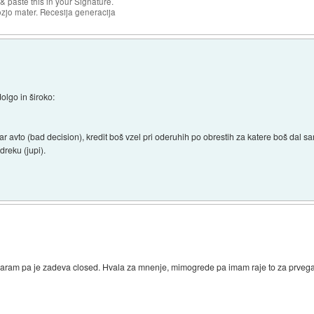
& paste this in your Signature.
ozjo mater. Recesija generacija
dolgo in široko:
za star avto (bad decision), kredit boš vzel pri oderuhih po obrestih za katere boš dal
dreku (jupi).
aram pa je zadeva closed. Hvala za mnenje, mimogrede pa imam raje to za prvega 