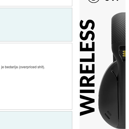
 je bedarija (overpriced shit).