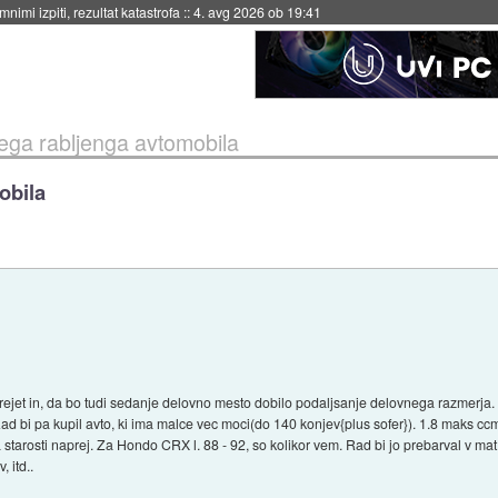
eto za večkratno uporabo
::
4. avg 2026 ob 19:41
ga rabljenga avtomobila
obila
sprejet in, da bo tudi sedanje delovno mesto dobilo podaljsanje delovnega razmerja.
Rad bi pa kupil avto, ki ima malce vec moci(do 140 konjev{plus sofer}). 1.8 maks cc
 starosti naprej. Za Hondo CRX l. 88 - 92, so kolikor vem. Rad bi jo prebarval v ma
 itd..