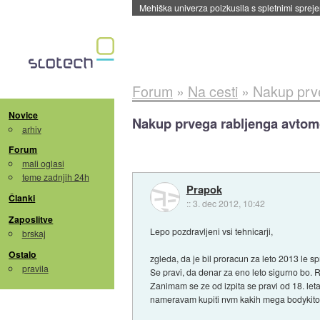
Evropska vesoljska agencija razvija svojo rak
Forum
»
Na cesti
»
Nakup prve
Novice
Nakup prvega rabljenga avtom
arhiv
Forum
mali oglasi
teme zadnjih 24h
Prapok
Članki
::
3. dec 2012, 10:42
Zaposlitve
Lepo pozdravljeni vsi tehnicarji,
brskaj
Ostalo
zgleda, da je bil proracun za leto 2013 le 
pravila
Se pravi, da denar za eno leto sigurno bo. 
Zanimam se ze od izpita se pravi od 18. leta
nameravam kupiti nvm kakih mega bodykitov,