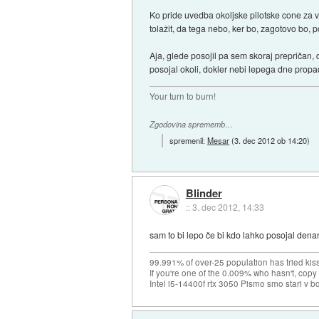
Ko pride uvedba okoljske pilotske cone za
tolažit, da tega nebo, ker bo, zagotovo bo,
Aja, glede posojil pa sem skoraj prepričan, 
posojal okoli, dokler nebi lepega dne propa
Your turn to burn!
Zgodovina sprememb…
spremenil:
Mesar
(
3. dec 2012 ob 14:20
)
Blinder
::
3. dec 2012, 14:33
sam to bi lepo če bi kdo lahko posojal denar b
99.991% of over-25 population has tried kis
If you're one of the 0.009% who hasn't, copy 
Intel i5-14400f rtx 3050 Pismo smo stari v b