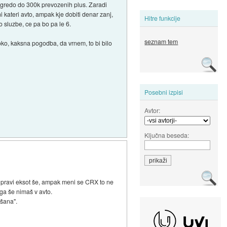
 gredo do 300k prevozenih plus. Zaradi
i kateri avto, ampak kje dobiti denar zanj,
Hitre funkcije
 sluzbe, ce pa bo pa le 6.
seznam tem
oko, kaksna pogodba, da vrnem, to bi bilo
Posebni izpisi
Avtor:
Ključna beseda:
 pravi eksot še, ampak meni se CRX to ne
 ga še nimaš v avto.
pšana".