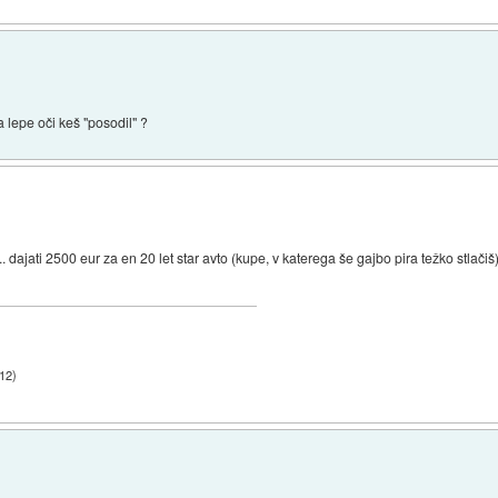
a lepe oči keš "posodil" ?
. dajati 2500 eur za en 20 let star avto (kupe, v katerega še gajbo pira težko stlačiš)
:12
)