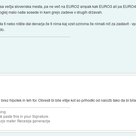
 vsa večja slovenska mesta, pa ne več na EURO2 ampak kak EURO3 ali pa EURO4... 
 poglej malo naše sosede in kam grejo zadeve v drugih državah.
da ti nebo nišče dal denarja če ti nima kaj vzet oziroma če nimaš nič za zastavit - 
do.
rez hipotek in teh for. Obresti bi bile višje kot so prihodki od naložb tako da bi bila
sing.
& paste this in your Signature.
ozjo mater. Recesija generacija