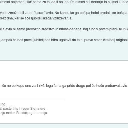
tal najamanj 1k€ samo za to, da ti bo lep. Pa nimaš niti denarja in bi imel ljubitel
vojih zmožnosti za en "usran" avto. Na koncu ko ga boš pa hotel prodati, se boš p
rez dna, kar se tiče ljubiteljskega vzdrževanja.
Če ti avto ni samo prevozno sredstvo in nimaš denarja, naj ti bo v prvem planu le in
 ampak če boš pravi ljubitelj boš hitro ugotovil da to ni prava smer, čim bolj origin
zen če ne bo kupu eno za 1+k€. tega fanta ga pride drago pol če hoče prebarvat avto 
sing.
& paste this in your Signature.
ozjo mater. Recesija generacija