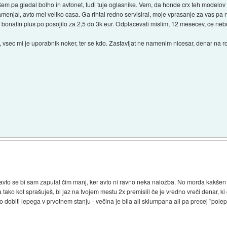
m pa gledal bolho in avtonet, tudi tuje oglasnike. Vem, da honde crx teh modelov
zamenjal, avto mel veliko casa. Ga rihtal redno servisiral, moje vprasanje za vas pa n
onafin plus po posojilo za 2,5 do 3k eur. Odplacevati mislim, 12 mesecev, ce nebo
 vsec mi je uporabnik noker, ter se kdo. Zastavljat ne namenim nicesar, denar na r
avto se bi sam zapufal čim manj, ker avto ni ravno neka naložba. No morda kakšen
 tako kot sprašuješ, bi jaz na tvojem mestu 2x premislil če je vredno vreči denar, ki
 dobiti lepega v prvotnem stanju - večina je bila ali sklumpana ali pa precej "pole