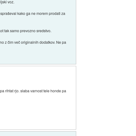
jski voz.
a spraševal kako ga ne morem prodati za
 kot tak samo prevozno sredstvo.
alno z čim več originalnih dodatkov. Ne pa
pa rihtat rjo. slaba varnost tele honde pa