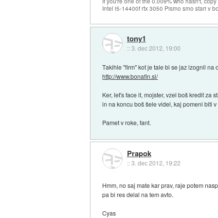
If you're one of the 0.009% who hasn't, copy 
Intel i5-14400f rtx 3050 Pismo smo stari v b
tony1
::
3. dec 2012, 19:00
Takihle "firm" kot je tale bi se jaz izognil na 
http://www.bonafin.si/
Ker, let's face it, mojster, vzel boš kredit 
in na koncu boš šele videl, kaj pomeni biti v 
Pamet v roke, fant.
Prapok
::
3. dec 2012, 19:22
Hmm, no saj mate kar prav, raje potem nasp
pa bi res delal na tem avto.
Cyas