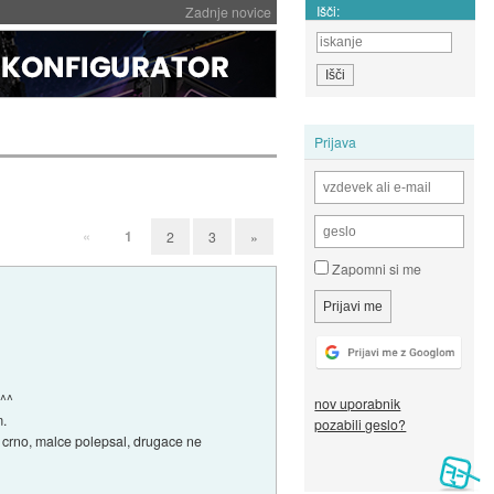
Išči:
Zadnje novice
Prijava
«
1
2
3
»
Zapomni si me
 ^^
nov uporabnik
m.
pozabili geslo?
t crno, malce polepsal, drugace ne