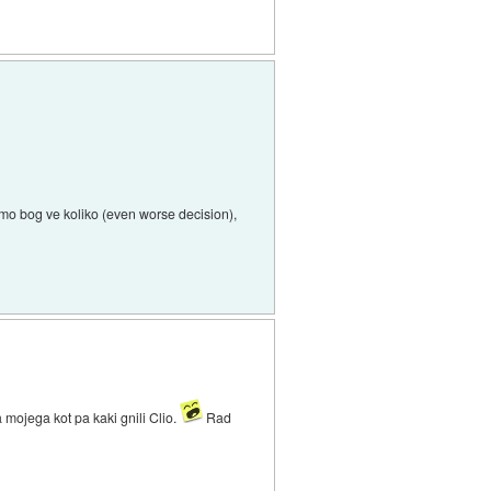
 samo bog ve koliko (even worse decision),
mojega kot pa kaki gnili Clio.
Rad