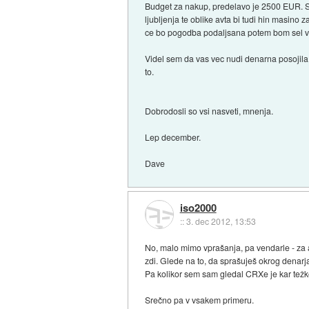
Budget za nakup, predelavo je 2500 EUR. Se
ljubljenja te oblike avta bi tudi hin masino 
ce bo pogodba podaljsana potem bom sel v b
Videl sem da vas vec nudi denarna posojila,
to.
Dobrodosli so vsi nasveti, mnenja.
Lep december.
Dave
iso2000
::
3. dec 2012, 13:53
No, malo mimo vprašanja, pa vendarle - za 
zdi. Glede na to, da sprašuješ okrog denarja
Pa kolikor sem sam gledal CRXe je kar težko
Srečno pa v vsakem primeru.