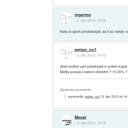
mgermo
::
3. dec 2012, 14:08
Kako si sploh predstavljaš, da ti bo nekdo n
amigo_no1
::
3. dec 2012, 14:12
Zberi kolikor pač potrebuješ in potem kupiš..
Mafija posoja s kakimi obrestmi ? 10-20% ?
Zgodovina sprememb…
spremenilo:
amigo_no1
(
3. dec 2012 ob 14
Mesar
::
3. dec 2012, 14:19