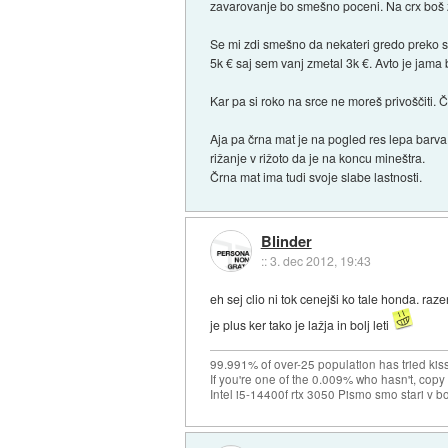
zavarovanje bo smešno poceni. Na crx boš zme
Se mi zdi smešno da nekateri gredo preko s
5k € saj sem vanj zmetal 3k €. Avto je jama b
Kar pa si roko na srce ne moreš privoščiti. 
Aja pa črna mat je na pogled res lepa barva,
rižanje v rižoto da je na koncu mineštra.
Črna mat ima tudi svoje slabe lastnosti.
Blinder
::
3. dec 2012, 19:43
eh sej clio ni tok cenejši ko tale honda. ra
je plus ker tako je lažja in bolj leti
99.991% of over-25 population has tried kis
If you're one of the 0.009% who hasn't, copy 
Intel i5-14400f rtx 3050 Pismo smo stari v b