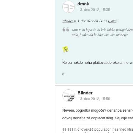
dmok
::
3. dec 2012, 15:35
Blinder
je
3. dec 2012 ob 14:33
izjavil
:
sam to bi lepo če bi kdo lahko posojal dena
naložb tako da bi bila win win situacija.
Ko pa nekdo neha plačevat obroke ali ne vr
d.
Blinder
::
3. dec 2012, 15:59
Nevem. pogodba mogoče? denar pa se vrne čez
dovolj denarja za odplačat dolg. Sej dlje ča
99.991% of over-25 population has tried kis