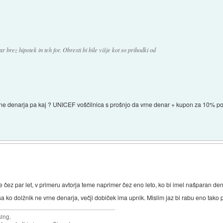
r brez hipotek in teh for. Obresti bi bile višje kot so prihodki od
ne denarja pa kaj ? UNICEF voščilnica s prošnjo da vrne denar + kupon za 10% po
 par let, v primeru avtorja teme naprimer čez eno leto, ko bi imel našparan denar
sa ko dolžnik ne vrne denarja, večji dobiček ima upnik. Mislim jaz bi rabu eno tako 
sing.