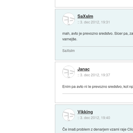
SaXsIm
::
3. dec 2012, 19:31
mah, avto je prevozno sredstvo. Sicer pa, za
varnejše.
SaXsIm
Janac
::
3. dec 2012, 19:37
Enim pa avto ni le prevozno sredstvo, kot npr
Vikking
::
3. dec 2012, 19:40
Če imaš problem z denarjem vzami raje Cliota