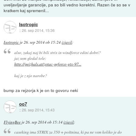
uveljavljanje garancije, pa so bili vedno korektni. Razen če so se v
kratkem kaj spremenil...
Isotropic
::
26. sep 2014, 15:36
Isotropic
je
26. sep 2014 ob 15:24
izjavil
:
also, zakaj naj bi bili strix in windforce edini dobri?
jaz sem gledal tole:
http://geizhals.at/zotac-geforce-gtx-97...
kaj je z njo narobe?
bump za rejzorja k je on to govoru neki
oo7
::
26. sep 2014, 15:43
FlyingBee
je
26. sep 2014 ob 15:14
izjavil
:
caseking ima STRIX za 350 + poštnina, ki pa ne vem koliko je do