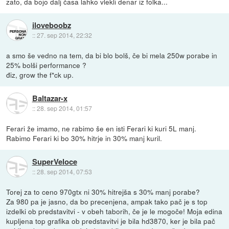
zato, da bojo dalj časa lahko vlekli denar iz folka...
iloveboobz
::
27. sep 2014, 22:32
a smo še vedno na tem, da bi blo bolš, če bi mela 250w porabe in
25% bolši performance ?
điz, grow the f*ck up.
Baltazar-x
::
28. sep 2014, 01:57
Ferari že imamo, ne rabimo še en isti Ferari ki kuri 5L manj.
Rabimo Ferari ki bo 30% hitrje in 30% manj kuril.
SuperVeloce
::
28. sep 2014, 07:53
Torej za to ceno 970gtx ni 30% hitrejša s 30% manj porabe?
Za 980 pa je jasno, da bo precenjena, ampak tako pač je s top
izdelki ob predstavitvi - v obeh taborih, če je le mogoče! Moja edina
kupljena top grafika ob predstavitvi je bila hd3870, ker je bila pač