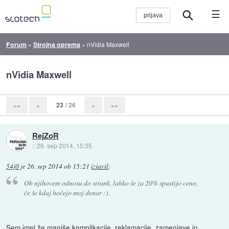
☰
Forum
»
Strojna oprema
»
nVidia Maxwell
nVidia Maxwell
23
/ 26
««
«
»
»»
RejZoR
::
26. sep 2014, 15:35
54j0
je
26. sep 2014 ob 15:21
izjavil
:
Ob njihovem odnosu do strank, lahko še za 20% spustijo ceno,
če še kdaj hočejo moj denar :).
Sem imel že manjše komplikacije, reklamacije, zamenjave in