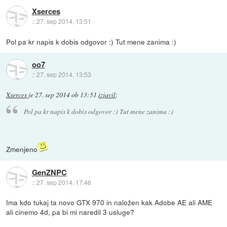
Xserces
::
27. sep 2014, 13:51
Pol pa kr napis k dobis odgovor :) Tut mene zanima :)
oo7
::
27. sep 2014, 13:53
Xserces
je
27. sep 2014 ob 13:51
izjavil
:
Pol pa kr napis k dobis odgovor :) Tut mene zanima :)
Zmenjeno
GenZNPC
::
27. sep 2014, 17:46
Ima kdo tukaj ta novo GTX 970 in naložen kak Adobe AE ali AME
ali cinemo 4d, pa bi mi naredil 3 usluge?