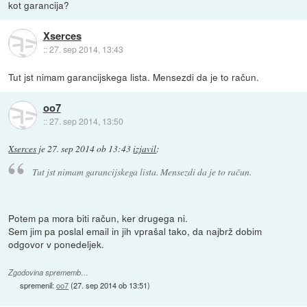
kot garancija?
Xserces
::
27. sep 2014, 13:43
Tut jst nimam garancijskega lista. Mensezdi da je to račun.
oo7
::
27. sep 2014, 13:50
Xserces
je
27. sep 2014 ob 13:43
izjavil
:
Tut jst nimam garancijskega lista. Mensezdi da je to račun.
Potem pa mora biti račun, ker drugega ni.
Sem jim pa poslal email in jih vprašal tako, da najbrž dobim
odgovor v ponedeljek.
Zgodovina sprememb…
spremenil:
oo7
(
27. sep 2014 ob 13:51
)