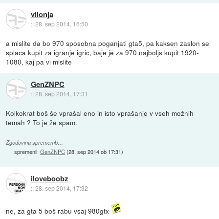
vilonja
::
28. sep 2014, 16:50
a mislite da bo 970 sposobna poganjati gta5, pa kaksen zaslon se
splaca kupit za igranje igric, baje je za 970 najboljs kupit 1920-
1080, kaj pa vi mislite
GenZNPC
::
28. sep 2014, 17:31
Kolkokrat boš še vprašal eno in isto vprašanje v vseh možnih
temah ? To je že spam.
Zgodovina sprememb…
spremenil:
GenZNPC
(
28. sep 2014 ob 17:31
)
iloveboobz
::
28. sep 2014, 17:32
ne, za gta 5 boš rabu vsaj 980gtx