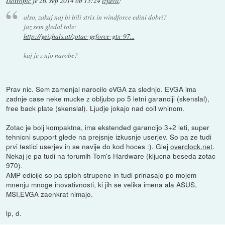
Isotropic
je
26. sep 2014 ob 15:24
izjavil
:
also, zakaj naj bi bili strix in windforce edini dobri?
jaz sem gledal tole:
http://geizhals.at/zotac-geforce-gtx-97...
kaj je z njo narobe?
Prav nic. Sem zamenjal narocilo eVGA za slednjo. EVGA ima
zadnje case neke mucke z obljubo po 5 letni garanciji (skenslal),
free back plate (skenslal). Ljudje jokajo nad coil whinom.
Zotac je bolj kompaktna, ima ekstended garancijo 3+2 leti, super
tehnicni support glede na prejsnje izkusnje userjev. So pa ze tudi
prvi testici userjev in se navije do kod hoces :). Glej
overclock.net
.
Nekaj je pa tudi na forumih Tom's Hardware (kljucna beseda zotac
970).
AMP edicije so pa sploh strupene in tudi prinasajo po mojem
mnenju mnoge inovativnosti, ki jih se velika imena ala ASUS,
MSI,EVGA zaenkrat nimajo.
lp, d.