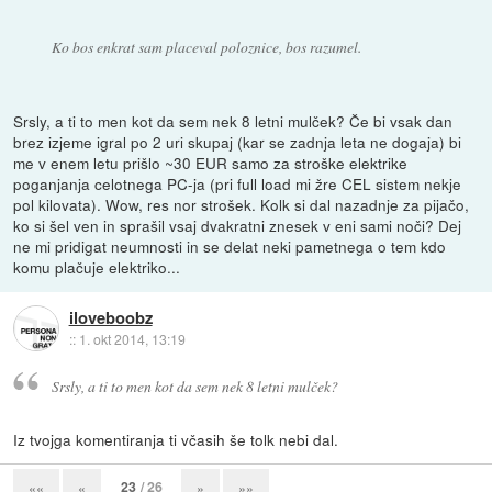
Ko bos enkrat sam placeval poloznice, bos razumel.
Srsly, a ti to men kot da sem nek 8 letni mulček? Če bi vsak dan
brez izjeme igral po 2 uri skupaj (kar se zadnja leta ne dogaja) bi
me v enem letu prišlo ~30 EUR samo za stroške elektrike
poganjanja celotnega PC-ja (pri full load mi žre CEL sistem nekje
pol kilovata). Wow, res nor strošek. Kolk si dal nazadnje za pijačo,
ko si šel ven in sprašil vsaj dvakratni znesek v eni sami noči? Dej
ne mi pridigat neumnosti in se delat neki pametnega o tem kdo
komu plačuje elektriko...
iloveboobz
::
1. okt 2014, 13:19
Srsly, a ti to men kot da sem nek 8 letni mulček?
Iz tvojga komentiranja ti včasih še tolk nebi dal.
23
/ 26
««
«
»
»»