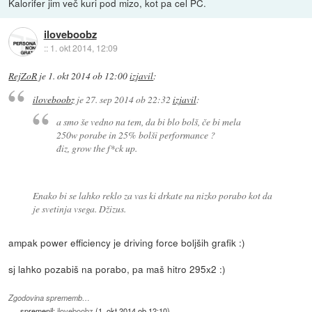
Kalorifer jim več kuri pod mizo, kot pa cel PC.
iloveboobz
::
1. okt 2014, 12:09
RejZoR
je
1. okt 2014 ob 12:00
izjavil
:
iloveboobz
je
27. sep 2014 ob 22:32
izjavil
:
a smo še vedno na tem, da bi blo bolš, če bi mela
250w porabe in 25% bolši performance ?
điz, grow the f*ck up.
Enako bi se lahko reklo za vas ki drkate na nizko porabo kot da
je svetinja vsega. Džizus.
ampak power efficiency je driving force boljših grafik :)
sj lahko pozabiš na porabo, pa maš hitro 295x2 :)
Zgodovina sprememb…
spremenil:
iloveboobz
(
1. okt 2014 ob 12:10
)