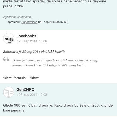
nvidia takrat tako spredaj, da so bile cene radeono že day-one
precej nizke.
Zgodovina sprememb…
spremenil:
SuperVeloce
(
28. sep 2014 ob 07:56
)
iloveboobz
::
28. sep 2014, 10:06
Baltazar-x
je
28. sep 2014 ob 01:57
izjavil
:
Ferari že imamo, ne rabimo še en isti Ferari ki kuri 5L manj.
Rabimo Ferari ki bo 30% hitrje in 30% manj kuril.
*khm* formula 1 *khm*
GenZNPC
::
28. sep 2014, 12:02
Glede 980 se nč bat, draga je. Kako draga bo šele gm200, ki pride
baje januarja.