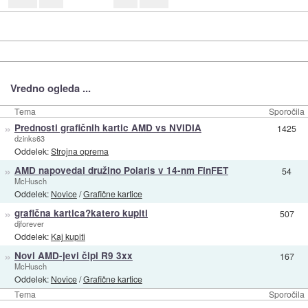
Vredno ogleda ...
Tema
Sporočila
»
Prednosti grafičnih kartic AMD vs NVIDIA
1425
dzinks63
Oddelek:
Strojna oprema
»
AMD napovedal družino Polaris v 14-nm FinFET
54
McHusch
Oddelek:
Novice
/
Grafične kartice
»
grafična kartica?katero kupiti
507
djforever
Oddelek:
Kaj kupiti
»
Novi AMD-jevi čipi R9 3xx
167
McHusch
Oddelek:
Novice
/
Grafične kartice
Tema
Sporočila