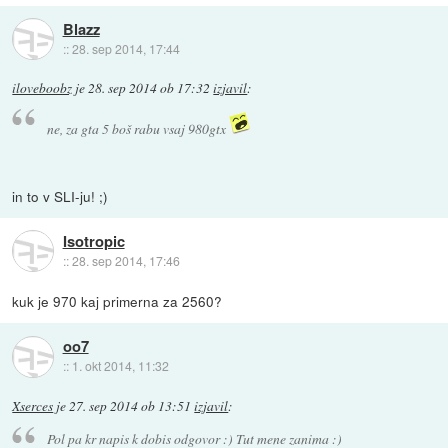
Blazz
::
28. sep 2014, 17:44
iloveboobz
je
28. sep 2014 ob 17:32
izjavil
:
ne, za gta 5 boš rabu vsaj 980gtx
in to v SLI-ju! ;)
Isotropic
::
28. sep 2014, 17:46
kuk je 970 kaj primerna za 2560?
oo7
::
1. okt 2014, 11:32
Xserces
je
27. sep 2014 ob 13:51
izjavil
:
Pol pa kr napis k dobis odgovor :) Tut mene zanima :)