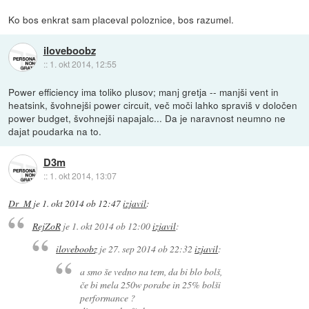
Ko bos enkrat sam placeval poloznice, bos razumel.
iloveboobz
::
1. okt 2014, 12:55
Power efficiency ima toliko plusov; manj gretja -- manjši vent in
heatsink, švohnejši power circuit, več moči lahko spraviš v določen
power budget, švohnejši napajalc... Da je naravnost neumno ne
dajat poudarka na to.
D3m
::
1. okt 2014, 13:07
Dr_M
je
1. okt 2014 ob 12:47
izjavil
:
RejZoR
je
1. okt 2014 ob 12:00
izjavil
:
iloveboobz
je
27. sep 2014 ob 22:32
izjavil
:
a smo še vedno na tem, da bi blo bolš,
če bi mela 250w porabe in 25% bolši
performance ?