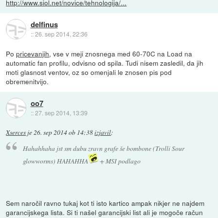
http://www.siol.net/novice/tehnologija/...
delfinus
::
26. sep 2014, 22:36
Po
pricevanjih
, vse v meji znosnega med 60-70C na Load na
automatic fan profilu, odvisno od spila. Tudi nisem zasledil, da jih
moti glasnost ventov, oz so omenjali le znosen pis pod
obremenitvijo.
oo7
::
27. sep 2014, 13:39
Xserces
je
26. sep 2014 ob 14:38
izjavil
:
Hahahhaha jst sm dubu zravn grafe še bombone (Trolli Sour
glowworms) HAHAHHA
+ MSI podlago
Sem naročil ravno tukaj kot ti isto kartico ampak nikjer ne najdem
garancijskega lista. Si ti našel garancijski list ali je mogoče račun