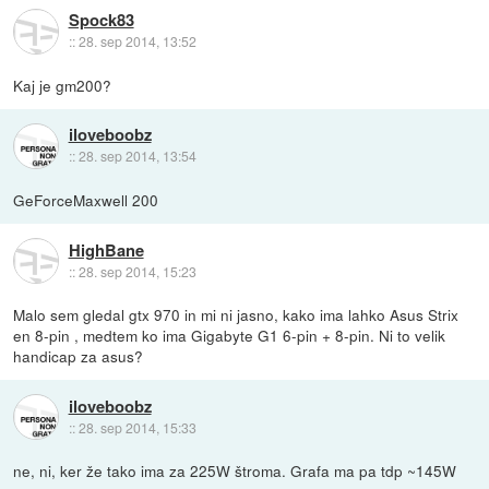
Spock83
::
28. sep 2014, 13:52
Kaj je gm200?
iloveboobz
::
28. sep 2014, 13:54
GeForceMaxwell 200
HighBane
::
28. sep 2014, 15:23
Malo sem gledal gtx 970 in mi ni jasno, kako ima lahko Asus Strix
en 8-pin , medtem ko ima Gigabyte G1 6-pin + 8-pin. Ni to velik
handicap za asus?
iloveboobz
::
28. sep 2014, 15:33
ne, ni, ker že tako ima za 225W štroma. Grafa ma pa tdp ~145W