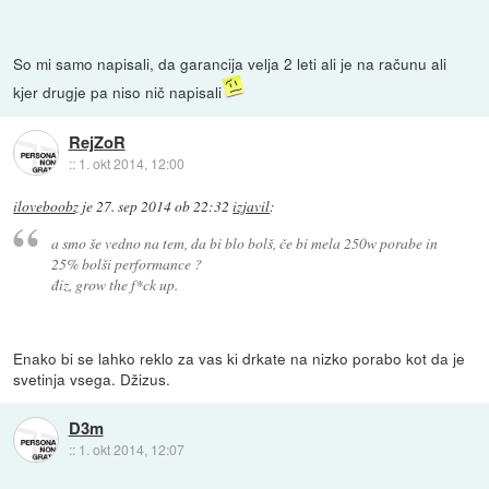
So mi samo napisali, da garancija velja 2 leti ali je na računu ali
kjer drugje pa niso nič napisali
RejZoR
::
1. okt 2014, 12:00
iloveboobz
je
27. sep 2014 ob 22:32
izjavil
:
a smo še vedno na tem, da bi blo bolš, če bi mela 250w porabe in
25% bolši performance ?
điz, grow the f*ck up.
Enako bi se lahko reklo za vas ki drkate na nizko porabo kot da je
svetinja vsega. Džizus.
D3m
::
1. okt 2014, 12:07