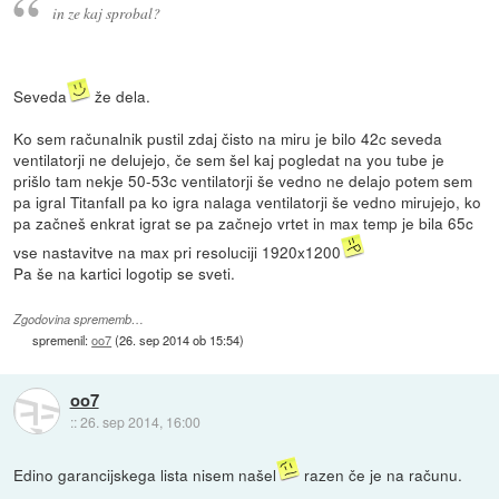
in ze kaj sprobal?
Seveda
že dela.
Ko sem računalnik pustil zdaj čisto na miru je bilo 42c seveda
ventilatorji ne delujejo, če sem šel kaj pogledat na you tube je
prišlo tam nekje 50-53c ventilatorji še vedno ne delajo potem sem
pa igral Titanfall pa ko igra nalaga ventilatorji še vedno mirujejo, ko
pa začneš enkrat igrat se pa začnejo vrtet in max temp je bila 65c
vse nastavitve na max pri resoluciji 1920x1200
Pa še na kartici logotip se sveti.
Zgodovina sprememb…
spremenil:
oo7
(
26. sep 2014 ob 15:54
)
oo7
::
26. sep 2014, 16:00
Edino garancijskega lista nisem našel
razen če je na računu.