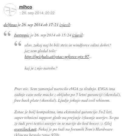
mihco
::
26. sep 2014, 20:22
delfinus
je
26. sep 2014 ob 17:21
izjavil
:
Isotropic
je
26. sep 2014 ob 15:24
izjavil
:
also, zakaj naj bi bili strix in windforce edini dobri?
jaz sem gledal tole:
http://geizhals.at/zotac-geforce-gtx-97
...
kaj je z njo narobe?
Prav nic. Sem zamenjal narocilo eVGA za slednjo. EVGA ima
zadnje case neke mucke z obljubo po 5 letni garanciji (skenslal),
free back plate (skenslal). Ljudje jokajo nad coil whinom.
Zotac je bolj kompaktna, ima ekstended garancijo 3+2 leti,
super tehnicni support glede na prejsnje izkusnje userjev. So pa
ze tudi prvi testici userjev in se navije do kod hoces :). Glej
overclock.net
. Nekaj je pa tudi na forumih Tom's Hardware
(kljucna beseda zotac 970).