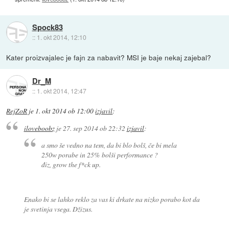
Spock83
::
1. okt 2014, 12:10
Kater proizvajalec je fajn za nabavit? MSI je baje nekaj zajebal?
Dr_M
::
1. okt 2014, 12:47
RejZoR
je
1. okt 2014 ob 12:00
izjavil
:
iloveboobz
je
27. sep 2014 ob 22:32
izjavil
:
a smo še vedno na tem, da bi blo bolš, če bi mela
250w porabe in 25% bolši performance ?
điz, grow the f*ck up.
Enako bi se lahko reklo za vas ki drkate na nizko porabo kot da
je svetinja vsega. Džizus.