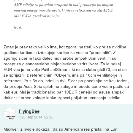
AMP edicije so pa sploh strupene in tudi prinasajo po mojem
mnenju mnoge inovativnosti, ki jih se velika imena ala ASUS,
MSI,EVGA zaenkrat nimajo.
lp, d.
Zotac je prav tako veliko ime, kot zgoraj nasteti, ko gre za nvidiine
graficne kartice in izdelujejo kartice za vecino "preostalih". Z
zgornjo sicer ni tako dalec nic narobe ampak 8cm venti in so
recept za glasnost/slabo hlajenje/slabo vzdrzljivost. Za le nekaj
EUR vec je na voljo Palit JetStream, ki nima slabe gtx970, ce si se
ze sprijaznil z referencnim PCB-jem. ima pa 10cm ventilatorje in
referencni i/o z 3x dp, hdmi in dvi. Sicer pa pocakajte se kak teden,
da pridejo Asus Strix sploh na zalogo in boodo cene vsem padle za
kak eur. Msi je tradicionalno par 10EUR cenejsi od asusa ampak
dokler ni prave zaloge lahko trgovci poljubno umescajo izdelke.
FlyingBee
::
26. sep 2014, 22:26
Maxwell iz nvidie dokazal, da so Američani res pristali na Luni