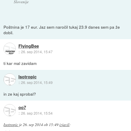
Slovenije
Poštnina je 17 eur. Jaz sem naročil tukaj 23.9 danes sem pa že
dobil.
FlyingBee
::
26. sep 2014, 15:47
ti kar mal zavidam
Isotropic
::
26. sep 2014, 15:49
in ze kaj sprobal?
oo7
::
26. sep 2014, 15:54
Isotropic
je
26. sep 2014 ob 15:49
izjavil
: