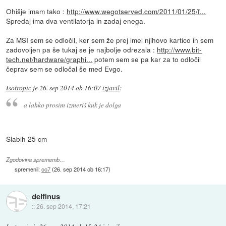
Ohišje imam tako :
http://www.wegotserved.com/2011/01/25/f...
Spredaj ima dva ventilatorja in zadaj enega.
Za MSI sem se odločil, ker sem že prej imel njihovo kartico in sem
zadovoljen pa še tukaj se je najbolje odrezala :
http://www.bit-
tech.net/hardware/graphi...
potem sem se pa kar za to odločil
čeprav sem se odločal še med Evgo.
Isotropic
je
26. sep 2014 ob 16:07
izjavil
:
a lahko prosim izmeriš kuk je dolga
Slabih 25 cm
Zgodovina sprememb…
spremenil:
oo7
(
26. sep 2014 ob 16:17
)
delfinus
::
26. sep 2014, 17:21