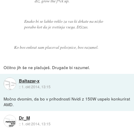
điz, grow the f*ck up.
Enako bi se lahko reklo za vas ki drkate na nizko
porabo kot da je svetinja vsega. Džizus.
Ko bos enkrat sam placeval poloznice, bos razumel.
Očitno jih še ne plačuješ. Drugače bi razumel.
Baltazar-x
::
1. okt 2014, 13:15
Močno dvomim, da bo v prihodnosti Nvidi z 150W uspelo konkurirat
AMD.
Dr_M
::
1. okt 2014, 13:15