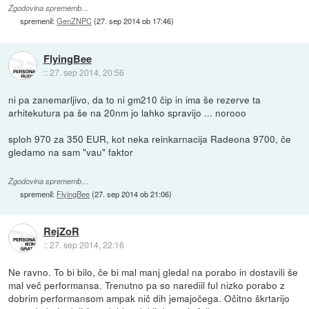
Zgodovina sprememb…
spremenil:
GenZNPC
(
27. sep 2014 ob 17:46
)
FlyingBee
::
27. sep 2014, 20:56
ni pa zanemarljivo, da to ni gm210 čip in ima še rezerve ta
arhitekutura pa še na 20nm jo lahko spravijo ... norooo
sploh 970 za 350 EUR, kot neka reinkarnacija Radeona 9700, če
gledamo na sam "vau" faktor
Zgodovina sprememb…
spremenil:
FlyingBee
(
27. sep 2014 ob 21:06
)
RejZoR
::
27. sep 2014, 22:16
Ne ravno. To bi bilo, če bi mal manj gledal na porabo in dostavili še
mal več performansa. Trenutno pa so narediil ful nizko porabo z
dobrim performansom ampak nič dih jemajočega. Očitno škrtarijo