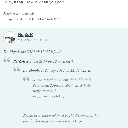
D3m, haha. How low can you go?
Zgodovina sprememb…
spremenil:
Dr_M
(
1. okt 2014 ob 13:16
)
RejZoR
::
1. okt 2014, 13:18
Dr_M
je
1. okt 2014 ob 12:47
izjavil
:
RejZoR
je
1. okt 2014 ob 12:00
izjavil
:
iloveboobz
je
27. sep 2014 ob 22:32
izjavil
:
a smo še vedno na tem, da bi blo bolš,
če bi mela 250w porabe in 25% bolši
performance ?
điz, grow the f*ck up.
Enako bi se lahko reklo za vas ki drkate na nizko
porabo kot da je svetinja vsega. Džizus.