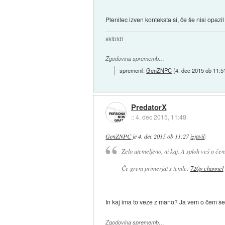
Plenilec izven konteksta si, če še nisi opazil
skibidi
Zgodovina sprememb…
spremenil:
GenZNPC
(
4. dec 2015 ob 11:5
PredatorX
::
4. dec 2015, 11:48
GenZNPC
je
4. dec 2015 ob 11:27
izjavil
:
Zelo utemeljeno, ni kaj. A sploh veš o če
Če grem primerjat s temle:
720p channel
In kaj ima to veze z mano? Ja vem o čem se
Zgodovina sprememb…