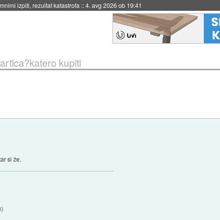
nimi izpiti, rezultat katastrofa
::
4. avg 2026 ob 19:41
artica?katero kupiti
ar si že.
1
)