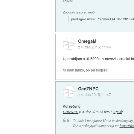
skibidi
Zgodovina sprememb…
predlagalo izbris:
PredatorX
(
4. dec 2015 o
OmegaM
::
4. dec 2015, 11:44
Uporabljam a10-5800k, v navezi z crucial bal
Ni nam lahko, bo pa boljše!!!
GenZNPC
::
4. dec 2015, 11:47
Kot rečeno:
GenZNPC
je
4. dec 2015 ob 09:13
izjavil
:
Če hočeš met future Hevc in shadowplay 
Več o prihajajoči kompresiji tu:
https://s