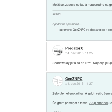
Motiš se, zadeva ne laufa neposredno na gra
skibidi
Zgodovina sprememb…
spremenil:
GenZNPC
(
4. dec 2015 ob 11:1
PredatorX
::
4. dec 2015, 11:25
Shadowplay je tu za en k****. Najbolje je upo
GenZNPC
::
4. dec 2015, 11:27
Zelo utemeljeno, ni kaj. A sploh veš o čem 
Če grem primerjat s temle:
720p channel
So