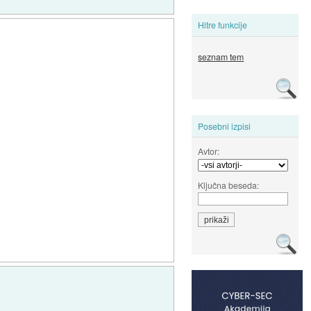
Hitre funkcije
seznam tem
Posebni izpisi
Avtor:
Ključna beseda: