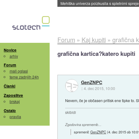
Mehiška univerza poizkusila s spletnimi sprejem
Forum
»
Kaj kupiti
»
grafična k
Novice
grafična kartica?katero kupiti
arhiv
Forum
mali oglasi
teme zadnjih 24h
GenZNPC
Članki
::
4. dec 2015, 10:00
Zaposlitve
Nevem, če je občasen pritisk ene tipke to. St
brskaj
Ostalo
skibidi
pravila
Zgodovina sprememb…
spremenil:
GenZNPC
(
4. dec 2015 ob 10:0