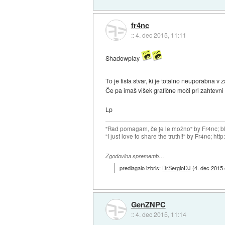
fr4nc
::
4. dec 2015, 11:11
Shadowplay
To je tista stvar, ki je totalno neuporabna v z
Če pa imaš višek grafične moči pri zahtevni i
Lp
"Rad pomagam, če je le možno" by Fr4nc; bl
"I just love to share the truth!!" by Fr4nc; h
Zgodovina sprememb…
predlagalo izbris:
DrSergioDJ
(
4. dec 2015
GenZNPC
::
4. dec 2015, 11:14