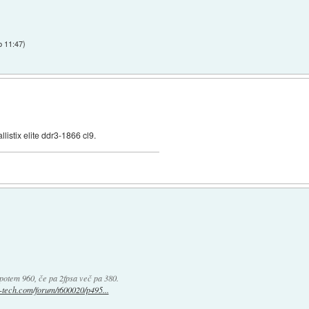
b 11:47
)
listix elite ddr3-1866 cl9.
potem 960, če pa 2fpsa več pa 380.
lo-tech.com/forum/t600020/p495...