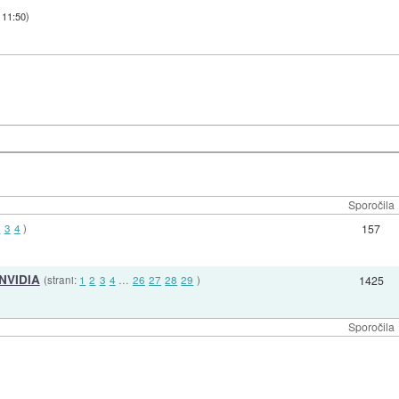
 11:50
)
Sporočila
2
3
4
)
157
 NVIDIA
(strani:
1
2
3
4
…
26
27
28
29
)
1425
Sporočila