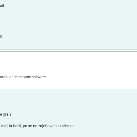
fi.
5
)
rabljati third party software.
se gre ?
 moji kr bolši, pa se ne zajebavam z ničemer.