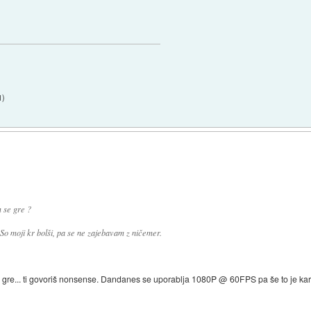
1
)
m se gre ?
So moji kr bolši, pa se ne zajebavam z ničemer.
 gre... ti govoriš nonsense. Dandanes se uporablja 1080P @ 60FPS pa še to je kar 