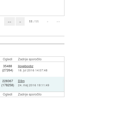
11
/ 11
»
»»
««
«
Ogledi
Zadnje sporočilo
35488
iloveboobz
(27264)
18. jul 2016 14:07:48
228367
D3m
(178258)
24. maj 2016 19:11:49
Ogledi
Zadnje sporočilo