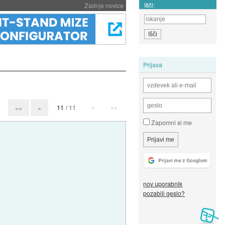
Išči:
Zadnje novice
Prijava
11
/ 11
»
»»
««
«
Zapomni si me
nov uporabnik
pozabili geslo?