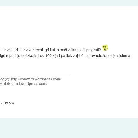
ahtevni igri, ker v zahtevni igri itak nimaš viška moči pri grafi?
gri (cpu ti je ne izkoristi do 100%) si pa itak zaj*b** t uravnoteženostjo sistema.
og(2): http://cpuwars.wordpress.com/
ttp://intelvsamd.wordpress.com/
 ob 12:50
)