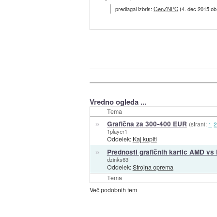
predlagal izbris:
GenZNPC
(
4. dec 2015 ob
Vredno ogleda ...
Tema
»
Grafična za 300-400 EUR
(strani:
1
1player1
Oddelek:
Kaj kupiti
»
Prednosti grafičnih kartic AMD vs
dzinks63
Oddelek:
Strojna oprema
Tema
Več podobnih tem