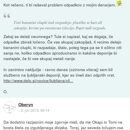
Kot rečeno, ti bi reševal problem odpadkov z mojim denarjem.
Tisti bananini olupki itak razpadejo, plastika se kuri ali
zakoplje, kovine pa enostavno izlocijo. Papir tudi razpade.
Zakaj se delaš neumnega? Tule si napisal, kaj se dogaja, če
odpadke zbiraš ločeno. Če vse skupaj zakoplješ, ti recimo delajo
bananini olupki, ki razpadajo, štalo, poleg tega pa se ti očitno niti
sanja ne, koliko odpadkov sproduciramo in kakšne deponije bi
nastajale, če bi vse skupaj metali nanje.
In zanimivo naključje - ravno danes (oziroma včeraj) sem bil
službeno na ljubljanski deponiji, kjer so imeli dan odprtih vrat.
http://www.delo.si/novice/ljubljana/cil...
O.
Oberyn
::
2. jun 2013, 00:14
Da dodatno razjasnim moje zgornje misli, da me Okapi in Tomi ne
bosta štela za izgubljenega divjaka. Torej, jaz seveda ločujem vse