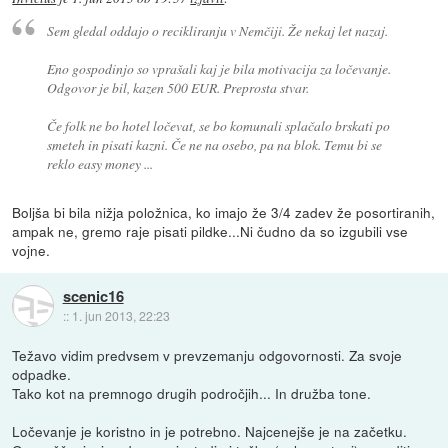
Sem gledal oddajo o recikliranju v Nemčiji. Že nekaj let nazaj.
Eno gospodinjo so vprašali kaj je bila motivacija za ločevanje.
Odgovor je bil, kazen 500 EUR. Preprosta stvar.
Če folk ne bo hotel ločevat, se bo komunali splačalo brskati po
smeteh in pisati kazni. Če ne na osebo, pa na blok. Temu bi se
reklo easy money ...
Boljša bi bila nižja položnica, ko imajo že 3/4 zadev že posortiranih,
ampak ne, gremo raje pisati pildke...Ni čudno da so izgubili vse
vojne.
scenic16
::
1. jun 2013, 22:23
Težavo vidim predvsem v prevzemanju odgovornosti. Za svoje
odpadke.
Tako kot na premnogo drugih področjih... In družba tone.
Ločevanje je koristno in je potrebno. Najcenejše je na začetku.