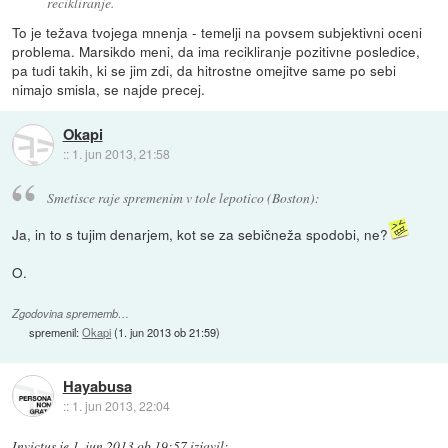
recikliranje.
To je težava tvojega mnenja - temelji na povsem subjektivni oceni
problema. Marsikdo meni, da ima recikliranje pozitivne posledice,
pa tudi takih, ki se jim zdi, da hitrostne omejitve same po sebi
nimajo smisla, se najde precej.
Okapi
::
1. jun 2013, 21:58
Smetisce raje spremenim v tole lepotico (Boston):
Ja, in to s tujim denarjem, kot se za sebičneža spodobi, ne?
O.
Zgodovina sprememb…
spremenil:
Okapi
(
1. jun 2013 ob 21:59
)
Hayabusa
::
1. jun 2013, 22:04
Invictus
je
1. jun 2013 ob 19:57
izjavil
: