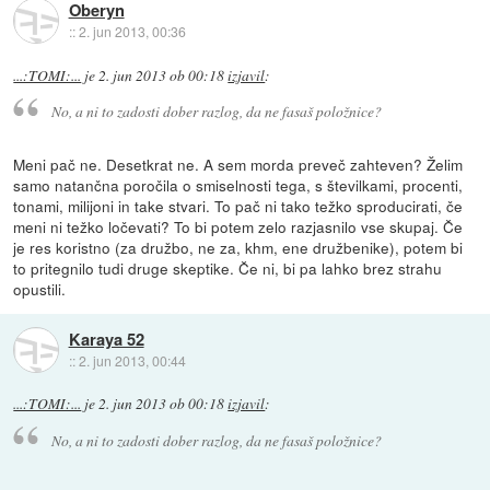
Oberyn
::
2. jun 2013, 00:36
...:TOMI:...
je
2. jun 2013 ob 00:18
izjavil
:
No, a ni to zadosti dober razlog, da ne fasaš položnice?
Meni pač ne. Desetkrat ne. A sem morda preveč zahteven? Želim
samo natančna poročila o smiselnosti tega, s številkami, procenti,
tonami, milijoni in take stvari. To pač ni tako težko sproducirati, če
meni ni težko ločevati? To bi potem zelo razjasnilo vse skupaj. Če
je res koristno (za družbo, ne za, khm, ene družbenike), potem bi
to pritegnilo tudi druge skeptike. Če ni, bi pa lahko brez strahu
opustili.
Karaya 52
::
2. jun 2013, 00:44
...:TOMI:...
je
2. jun 2013 ob 00:18
izjavil
:
No, a ni to zadosti dober razlog, da ne fasaš položnice?