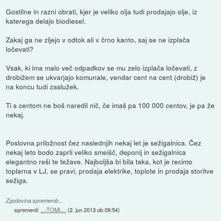
Gostilne in razni obrati, kjer je veliko olja tudi prodajajo olje, iz
katerega delajo biodiesel.
Zakaj ga ne zljejo v odtok ali v črno kanto, saj se ne izplača
ločevati?
Vsak, ki ima malo več odpadkov se mu zelo izplača ločevati, z
drobižem se ukvarjajo komunale, vendar cent na cent (drobiž) je
na koncu tudi zaslužek.
Ti s centom ne boš naredil nič, če imaš pa 100 000 centov, je pa že
nekaj.
Poslovna priložnost čez naslednjih nekaj let je sežigalnica. Čez
nekaj leto bodo zaprli veliko smeišč, deponij in sežigalnica
elegantno reši te težave. Najboljša bi bila taka, kot je recimo
toplarna v LJ, se pravi, prodaja elektrike, toplote in prodaja storitve
sežiga.
Zgodovina sprememb…
spremenil:
...:TOMI:...
(
2. jun 2013 ob 09:54
)