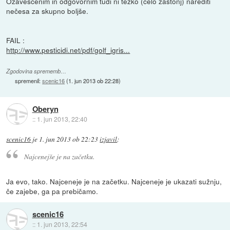
Ozaveščenim in odgovornim tudi ni težko (celo zastonj) narediti
nečesa za skupno boljše.
FAIL :
http://www.pesticidi.net/pdf/golf_igris...
Zgodovina sprememb…
spremenil:
scenic16
(
1. jun 2013 ob 22:28
)
Oberyn
::
1. jun 2013, 22:40
scenic16
je
1. jun 2013 ob 22:23
izjavil
:
Najcenejše je na začetku.
Ja evo, tako. Najceneje je na začetku. Najceneje je ukazati sužnju,
če zajebe, ga pa prebičamo.
scenic16
::
1. jun 2013, 22:54