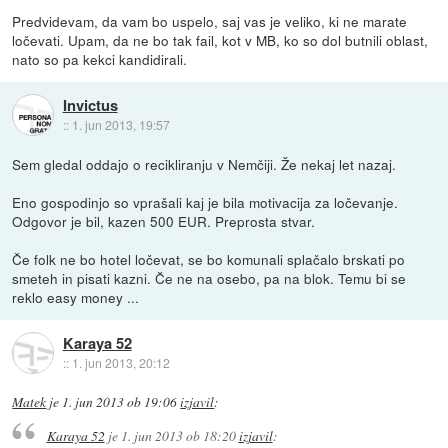
Predvidevam, da vam bo uspelo, saj vas je veliko, ki ne marate
ločevati. Upam, da ne bo tak fail, kot v MB, ko so dol butnili oblast,
nato so pa kekci kandidirali.
Invictus
::
1. jun 2013, 19:57
Sem gledal oddajo o recikliranju v Nemčiji. Že nekaj let nazaj.
Eno gospodinjo so vprašali kaj je bila motivacija za ločevanje.
Odgovor je bil, kazen 500 EUR. Preprosta stvar.
Če folk ne bo hotel ločevat, se bo komunali splačalo brskati po
smeteh in pisati kazni. Če ne na osebo, pa na blok. Temu bi se
reklo easy money ...
Karaya 52
::
1. jun 2013, 20:12
Matek
je
1. jun 2013 ob 19:06
izjavil
:
Karaya 52
je
1. jun 2013 ob 18:20
izjavil
: