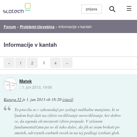
☰
Forum
»
Problemi človeštva
»
Informacije v kantah
Informacije v kantah
3
«
1
2
4
»
Matek
::
1. jun 2013, 19:06
Karaya 52
je
1. jun 2013 ob 18:20
izjavil
:
Ta pravila so v zakonodaji po zaslugi radikalne manjsine, ki se
ljudem boji dati na izbiro recikliranje-nerecikliranje, ker dobro
ve, da agenda ob moznosti izbire propade. V zelenem
fundamentalizmu pa so sli tako dalec, da jih ni sram brskati po
smeteh, odvrzenih osebnih receh in na tej podlagi izrekati glob.