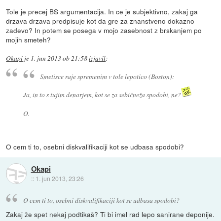
Tole je precej BS argumentacija. In ce je subjektivno, zakaj ga
drzava drzava predpisuje kot da gre za znanstveno dokazno
zadevo? In potem se posega v mojo zasebnost z brskanjem po
mojih smeteh?
Okapi
je
1. jun 2013 ob 21:58
izjavil
:
Smetisce raje spremenim v tole lepotico (Boston):
Ja, in to s tujim denarjem, kot se za sebičneža spodobi, ne?
O.
O cem ti to, osebni diskvalifikaciji kot se udbasa spodobi?
Okapi
::
1. jun 2013, 23:26
O cem ti to, osebni diskvalifikaciji kot se udbasa spodobi?
Zakaj že spet nekaj podtikaš? Ti bi imel rad lepo sanirane deponije.