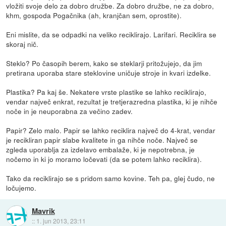
vložiti svoje delo za dobro družbe. Za dobro družbe, ne za dobro,
khm, gospoda Pogačnika (ah, kranjčan sem, oprostite).
Eni mislite, da se odpadki na veliko reciklirajo. Larifari. Reciklira se
skoraj nič.
Steklo? Po časopih berem, kako se steklarji pritožujejo, da jim
pretirana uporaba stare steklovine uničuje stroje in kvari izdelke.
Plastika? Pa kaj še. Nekatere vrste plastike se lahko reciklirajo,
vendar največ enkrat, rezultat je tretjerazredna plastika, ki je nihče
noče in je neuporabna za večino zadev.
Papir? Zelo malo. Papir se lahko reciklira največ do 4-krat, vendar
je recikliran papir slabe kvalitete in ga nihče noče. Največ se
zgleda uporablja za izdelavo embalaže, ki je nepotrebna, je
nočemo in ki jo moramo ločevati (da se potem lahko reciklira).
Tako da reciklirajo se s pridom samo kovine. Teh pa, glej čudo, ne
ločujemo.
Mavrik
::
1. jun 2013, 23:11