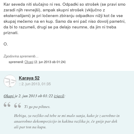
Kar seveda niti slučajno ni res. Odpadki so strošek (se pravi smo
zaradi njih revnejši), ampak skupni strošek (vključno z
eksternalijami) je pri ločenem zbiranju odpadkov nižji kot če vse
skupaj mečemo na en kup. Samo da eni pač niso dovolj pametni,
da bi to razumeli, drugi se pa delajo neumne, da jim ni treba
priznati.
O.
Zgodovina sprememb…
spremenil:
Okapi
(
2. jun 2013 ob 01:24
)
Karaya 52
::
2. jun 2013, 01:35
Okapi
je
2. jun 2013 ob 01:22
izjavil
:
Ti ga pa pihnes.
Hebiga, za razliko od tebe se mi malo sanja, kako je z aerobno in
anaerobno dekompozicijo in kakšna razlika je, če gnije par dek
ali par ton na kupu.