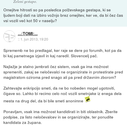
Zeleni gestapo.
Omejitve hitrosti so pa posledica polževskega gestapa, ki se
ljudem boji dati na izbiro vožnjo brez omejitev, ker ve, da bi čez čas
vsi vozili več kot 50 v naselju?
...:TOMI:...
::
1. jun 2013, 19:20
Sprememb ne bo predlagal, ker raje se dere po forumih, kot pa da
bi kaj pametnega izjavil in kaj naredil. Slovencelj pač.
Najlažje je stalno jambrati čez sistem, vsak ga ima možnost
spremeniti, zakaj se neločevalci ne organizirate in protestirate pred
magistratom oziroma pred snago ali pa pred državnim zborom?
Zahtevajte enkripcijo smeti, da ne bo nobeden mogel ugotoviti,
čigave so. Lahko bi recimo celo noč vozili smetnjake iz enega dela
mesta na drug del, da bi bile smeti anonimne
Ponavljam, vsak ima možnost kandidirati in biti oblastnik. Zberite
podpise, za listo neločevalcev in se organizirajte, ter ponudite
kandidata za župana.