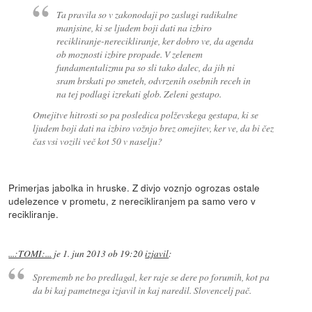
Ta pravila so v zakonodaji po zaslugi radikalne
manjsine, ki se ljudem boji dati na izbiro
recikliranje-nerecikliranje, ker dobro ve, da agenda
ob moznosti izbire propade. V zelenem
fundamentalizmu pa so sli tako dalec, da jih ni
sram brskati po smeteh, odvrzenih osebnih receh in
na tej podlagi izrekati glob. Zeleni gestapo.
Omejitve hitrosti so pa posledica polževskega gestapa, ki se
ljudem boji dati na izbiro vožnjo brez omejitev, ker ve, da bi čez
čas vsi vozili več kot 50 v naselju?
Primerjas jabolka in hruske. Z divjo voznjo ogrozas ostale
udelezence v prometu, z nerecikliranjem pa samo vero v
recikliranje.
...:TOMI:...
je
1. jun 2013 ob 19:20
izjavil
:
Sprememb ne bo predlagal, ker raje se dere po forumih, kot pa
da bi kaj pametnega izjavil in kaj naredil. Slovencelj pač.