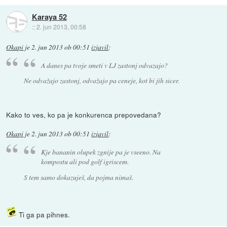
Karaya 52
::
2. jun 2013, 00:58
Okapi
je
2. jun 2013 ob 00:51
izjavil
:
A danes pa tvoje smeti v LJ zastonj odvazajo?
Ne odvažajo zastonj, odvažajo pa ceneje, kot bi jih sicer.
Kako to ves, ko pa je konkurenca prepovedana?
Okapi
je
2. jun 2013 ob 00:51
izjavil
:
Kje bananin olupek zgnije pa je vseeno. Na
kompostu ali pod golf igriscem.
S tem samo dokazuješ, da pojma nimaš.
Ti ga pa pihnes.