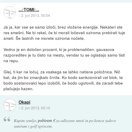
...:TOMI:...
::
2. jun 2013, 00:04
Ja ja, kar vse se samo izloči, brez vložene energije. Nekateri ste
res smešni. Ne bi rekel, če bi morali ločevati oziroma prebirati tuje
smeti. Še lastnih ne morete oziroma nočete.
Vedno je en določen procent, ki je problematičen, gaussova
razporeditev je tu čisto na mestu, vendar tu se oglašajo samo tisti
na repu.
Glej, ti kar ne ločuj, za vsakega se lahko natisne položnica. Nič
bat, da jim bo zmanjkalo črnila. Ko bodo sankcionirali cel blok, te
bodo sostanovalci lepo izobčili, če bodo ugotovili, da zaradi tebe
plačujejo kazen.
Okapi
::
2. jun 2013, 00:10
Kupim zemljo,
pobiram €
za odlozene smeti in po koncu zadevo
saniram z golf igriscem.