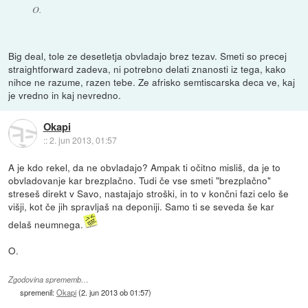
O.
Big deal, tole ze desetletja obvladajo brez tezav. Smeti so precej
straightforward zadeva, ni potrebno delati znanosti iz tega, kako
nihce ne razume, razen tebe. Ze afrisko semtiscarska deca ve, kaj
je vredno in kaj nevredno.
Okapi
::
2. jun 2013, 01:57
A je kdo rekel, da ne obvladajo? Ampak ti očitno misliš, da je to
obvladovanje kar brezplačno. Tudi če vse smeti "brezplačno"
streseš direkt v Savo, nastajajo stroški, in to v končni fazi celo še
višji, kot če jih spravljaš na deponiji. Samo ti se seveda še kar
delaš neumnega.
O.
Zgodovina sprememb…
spremenil:
Okapi
(
2. jun 2013 ob 01:57
)