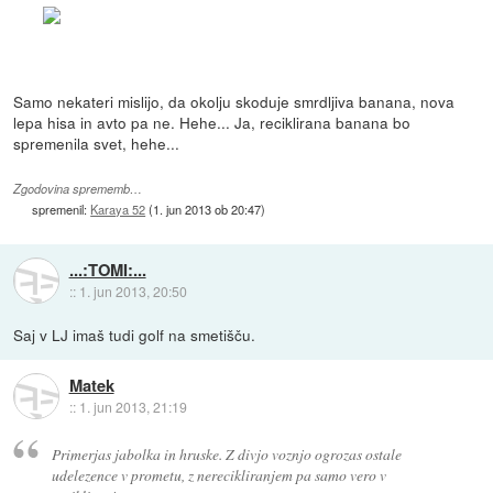
Samo nekateri mislijo, da okolju skoduje smrdljiva banana, nova
lepa hisa in avto pa ne. Hehe... Ja, reciklirana banana bo
spremenila svet, hehe...
Zgodovina sprememb…
spremenil:
Karaya 52
(
1. jun 2013 ob 20:47
)
...:TOMI:...
::
1. jun 2013, 20:50
Saj v LJ imaš tudi golf na smetišču.
Matek
::
1. jun 2013, 21:19
Primerjas jabolka in hruske. Z divjo voznjo ogrozas ostale
udelezence v prometu, z nerecikliranjem pa samo vero v