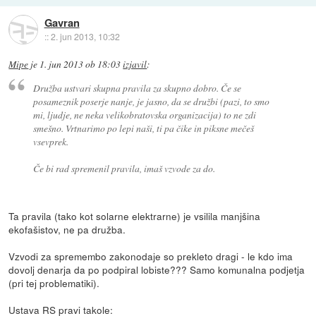
Gavran
::
2. jun 2013, 10:32
Mipe
je
1. jun 2013 ob 18:03
izjavil
:
Družba ustvari skupna pravila za skupno dobro. Če se
posameznik poserje nanje, je jasno, da se družbi (pazi, to smo
mi, ljudje, ne neka velikobratovska organizacija) to ne zdi
smešno. Vrtnarimo po lepi naši, ti pa čike in piksne mečeš
vsevprek.
Če bi rad spremenil pravila, imaš vzvode za do.
Ta pravila (tako kot solarne elektrarne) je vsilila manjšina
ekofašistov, ne pa družba.
Vzvodi za spremembo zakonodaje so prekleto dragi - le kdo ima
dovolj denarja da po podpiral lobiste??? Samo komunalna podjetja
(pri tej problematiki).
Ustava RS pravi takole: