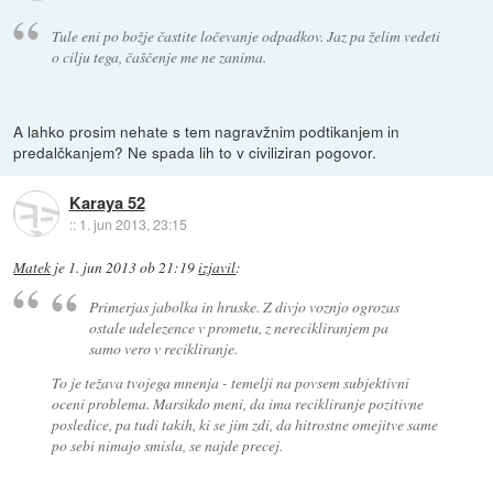
Tule eni po božje častite ločevanje odpadkov. Jaz pa želim vedeti
o cilju tega, čaščenje me ne zanima.
A lahko prosim nehate s tem nagravžnim podtikanjem in
predalčkanjem? Ne spada lih to v civiliziran pogovor.
Karaya 52
::
1. jun 2013, 23:15
Matek
je
1. jun 2013 ob 21:19
izjavil
:
Primerjas jabolka in hruske. Z divjo voznjo ogrozas
ostale udelezence v prometu, z nerecikliranjem pa
samo vero v recikliranje.
To je težava tvojega mnenja - temelji na povsem subjektivni
oceni problema. Marsikdo meni, da ima recikliranje pozitivne
posledice, pa tudi takih, ki se jim zdi, da hitrostne omejitve same
po sebi nimajo smisla, se najde precej.