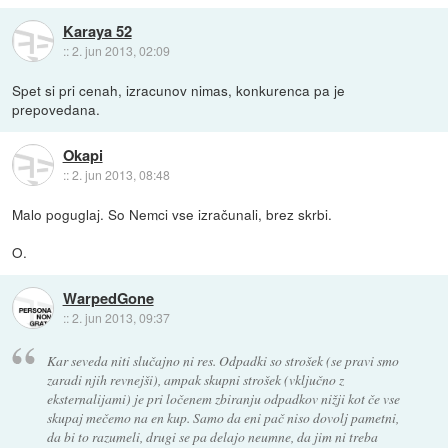
Karaya 52
::
2. jun 2013, 02:09
Spet si pri cenah, izracunov nimas, konkurenca pa je
prepovedana.
Okapi
::
2. jun 2013, 08:48
Malo poguglaj. So Nemci vse izračunali, brez skrbi.
O.
WarpedGone
::
2. jun 2013, 09:37
Kar seveda niti slučajno ni res. Odpadki so strošek (se pravi smo
zaradi njih revnejši), ampak skupni strošek (vključno z
eksternalijami) je pri ločenem zbiranju odpadkov nižji kot če vse
skupaj mečemo na en kup. Samo da eni pač niso dovolj pametni,
da bi to razumeli, drugi se pa delajo neumne, da jim ni treba