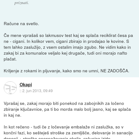
priznati.
Račune na svetlo.
Če mene vprašaš so lakmusov test kaj se splača reciklirat česa pa
ne - cigani. In kolikor vem, cigani zbirajo in prodajao le kovine. S
tem lahko zaslužijo, z vsem ostalim imajo zgubo. Ne vidim kako in
zakaj bi za komunalce veljalo kej drugače, tudi oni morajo nafto
plačat.
Kriljenje z rokami in pljuvanje, kako smo ne umni, NE ZADOŠČA.
Okapi
::
2. jun 2013, 09:49
Vprašaj se, zakaj morajo biti ponekod na zabojnikih za ločeno
zbiranje ključavnice, pa ti bo morda malo bolj jasno, kaj se splača
in kaj ne.
In kot rečeno - tudi če z ločevanje embalaže ni zaslužka, so v
končni fazi, ko sešteješ stroške za zemljišče, delovanje in sanacijo
deponij + stroške onesnaževanja okolja, računica izide.