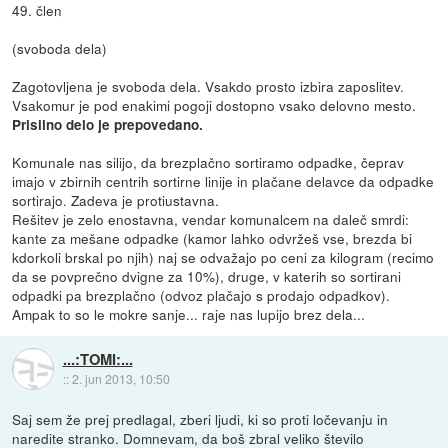
49. člen
(svoboda dela)
Zagotovljena je svoboda dela. Vsakdo prosto izbira zaposlitev.
Vsakomur je pod enakimi pogoji dostopno vsako delovno mesto.
Prisilno delo je prepovedano.
Komunale nas silijo, da brezplačno sortiramo odpadke, čeprav
imajo v zbirnih centrih sortirne linije in plačane delavce da odpadke
sortirajo. Zadeva je protiustavna.
Rešitev je zelo enostavna, vendar komunalcem na daleč smrdi:
kante za mešane odpadke (kamor lahko odvržeš vse, brezda bi
kdorkoli brskal po njih) naj se odvažajo po ceni za kilogram (recimo
da se povprečno dvigne za 10%), druge, v katerih so sortirani
odpadki pa brezplačno (odvoz plačajo s prodajo odpadkov).
Ampak to so le mokre sanje... raje nas lupijo brez dela...
...:TOMI:...
::
2. jun 2013, 10:50
Saj sem že prej predlagal, zberi ljudi, ki so proti ločevanju in
naredite stranko. Domnevam, da boš zbral veliko število