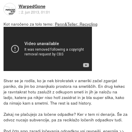
WarpedGone
::
2. jun 2013, 01:01
Kot naročeno za tolo temo:
Penn&Teller: Recycling
Stvar se je rodila, ko je nek birokratek v ameriki začel zganjat
paniko, da jim bo zmanjkalo prostora na smetiščih. En drug kekec
je ravntakrat hotu zaslužit z odkupom smeti in jih je naložu na
ladjo, katere pa nikjer niso hotl zasidrat in je bla super slika, kako
da nimajo kam s smetmi. The rest is sad history.
Zakaj ne plačujejo za ločene odpadke? Ker v tem ni denarja. Še za
odvoz nucajo subvencije, pa za reciklažo ločenih odpadkov tudi.
Pod črto smo zaradi ločevanja odpadkov vsi revnejši. energija >>