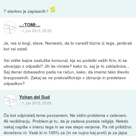
7 stavkov je zapisanih !
...:TOMI:...
::
1. jun 2013, 22:55
Ja, res si bogi, slave. Namesto, da bi naredil biznis iz tega, jambraš
kot vsi ostali.
Vsi vidite bajne zaslužke komunal, kje so podatki vaših firm, ki se
ukvarjajo z odpadki? Jih še nimate? kako to, saj je to zakladnica...
Saj denar dobesedno pada na račun, kako, da imamo tako število
brezposelnih. Zakaj se ne prekvalificirajo v zbiranje in predelavo
odpadkov?
Yohan del Sud
::
1. jun 2013, 23:05
Če kot odpiratelj teme povzamem. Ne vidim problema v zelenem.
Ali recikliranju. Problem je tu, da je zadeva postala religija. Nekdo
nekaj napiše v imenu tega in se vse slepo verjeme. Pa niti približno
dorečeno ni. Vsak ki ni 100% za (in ne nujno kaj proti) je za jajca