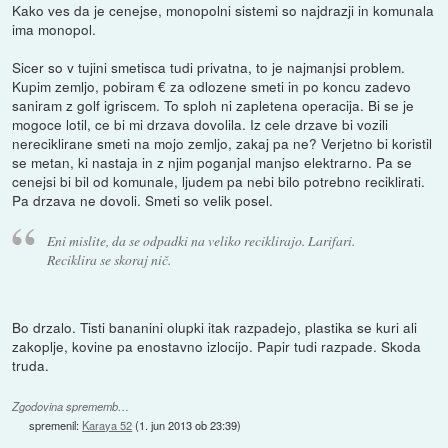
Kako ves da je cenejse, monopolni sistemi so najdrazji in komunala
ima monopol.
Sicer so v tujini smetisca tudi privatna, to je najmanjsi problem.
Kupim zemljo, pobiram € za odlozene smeti in po koncu zadevo
saniram z golf igriscem. To sploh ni zapletena operacija. Bi se je
mogoce lotil, ce bi mi drzava dovolila. Iz cele drzave bi vozili
nereciklirane smeti na mojo zemljo, zakaj pa ne? Verjetno bi koristil
se metan, ki nastaja in z njim poganjal manjso elektrarno. Pa se
cenejsi bi bil od komunale, ljudem pa nebi bilo potrebno reciklirati.
Pa drzava ne dovoli. Smeti so velik posel.
Eni mislite, da se odpadki na veliko reciklirajo. Larifari.
Reciklira se skoraj nič.
Bo drzalo. Tisti bananini olupki itak razpadejo, plastika se kuri ali
zakoplje, kovine pa enostavno izlocijo. Papir tudi razpade. Skoda
truda.
Zgodovina sprememb…
spremenil:
Karaya 52
(
1. jun 2013 ob 23:39
)