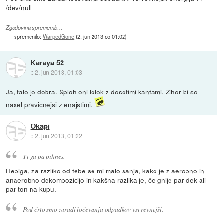
/dev/null
Zgodovina sprememb…
spremenilo:
WarpedGone
(
2. jun 2013 ob 01:02
)
Karaya 52
::
2. jun 2013, 01:03
Ja, tale je dobra. Sploh oni lolek z desetimi kantami. Ziher bi se
nasel pravicnejsi z enajstimi.
Okapi
::
2. jun 2013, 01:22
Ti ga pa pihnes.
Hebiga, za razliko od tebe se mi malo sanja, kako je z aerobno in
anaerobno dekompozicijo in kakšna razlika je, če gnije par dek ali
par ton na kupu.
Pod črto smo zaradi ločevanja odpadkov vsi revnejši.