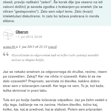
obesit, pravijo radikalni "zeleni". Še korak dlje (pa vseeno na isti
valovni dolžini) je seveda zgodba z brskanjem po smeteh (če se
citiram "gestapovstvo"). Zato sem odprl temo. Zato (kvazi)
intelektulaci diskutiramo. In zato bo težava prebrana in morda
slišana.
Oberyn
::
1. jun 2013, 23:09
scenic16
je
1. jun 2013 ob 22:23
izjavil
:
Ozaveščenim in odgovornim tudi ni težko (celo zastonj) narediti
nečesa za skupno boljše.
Jaz se nekako smatram za odgovornega do družbe, recimo, nisem
pa ozaveščen. Zakaj? Ker me nihče ni ozavestil. Kako bi se me
dalo ozavestiti? Preprosto, servirate mi številke, kakšno dobro
stvar sem z ločevanjem naredil. Ker tega ne vem. To je, kot kaže,
težka skrivnost in pravi tabu.
Tule eni po božje častite ločevanje odpadkov. Jaz pa želim vedeti o
cilju tega, čaščenje me ne zanima. Hočem številko, točno kaj,
koliko, kje, kaj je prednost, kaj je slabost. Potem sem pripravljen