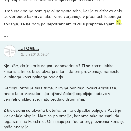
Izračunov pa ne bom guglal namesto tebe, ker je to sizifovo delo.
Dokler bodo kazni za take, ki ne verjamejo v prednosti ločenega
zbiranja, se ne bom po nepotrebnem trudil s prepričevanjem.
O.
...:TOMI:...
::
2. jun 2013, 09:51
Kje piše, da je konkurenca prepovedana? Ti se komot lahko
zmeniš s firmo, ki se ukvarja s tem, da oni prevzemajo namesto
lokalnega komunalnega podjetja.
Recimo Petrol je taka firma, njim ne pobirajo lokalci embalaže,
ravno tako Mercator, kjer njihovi šoferji odpeljejo zadevo v
centralno skladišče, nato prodajo drugi firmi.
Z biološkimi se ukvarja bioterra, oni te odpadke peljejo v Avstrijo,
kjer delajo bioplin. Nam se pa smejijo, ker smo tako neumni, da
tega sami ne koristimo. Oni imajo pa free energy, oziroma koristijo
našo energijo.