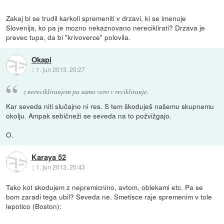
Zakaj bi se trudil karkoli spremeniti v drzavi, ki se imenuje
Slovenija, ko pa je mozno nekaznovano nereciklirati? Drzava je
prevec tupa, da bi "krivoverce" polovila.
Okapi
::
1. jun 2013, 20:27
z nerecikliranjem pa samo vero v recikliranje.
Kar seveda niti slučajno ni res. S tem škoduješ našemu skupnemu
okolju. Ampak sebičneži se seveda na to požvižgajo.
O.
Karaya 52
::
1. jun 2013, 20:43
Tako kot skodujem z nepremicnino, avtom, oblekami etc. Pa se
bom zaradi tega ubil? Seveda ne. Smetisce raje spremenim v tole
lepotico (Boston):