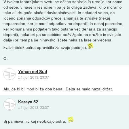
V tvojem fantazijskem svetu se očitno sanirajo in uredijo kar same
od sebe, v našem resničnem pa je to draga zadeva, ki jo moramo
tako ali drugače plačati davkoplačevalci. In nekateri vemo, da
ločeno zbiranje odpadkov precej zmanjša te stroške (nekaj
neposredno, ker je manj odpadkov na deponiji, in nekaj posredno,
ker komunalnim podjetjem tako ostane več denarja za sanacijo
deponij), nekateri pa se sebično požvižgate na družbo in svinjate
dalje (pri tem pa še hinavsko iščete neka za lase privlečena
kvaziintelektualna opravičila za svoje početje).
O.
Yohan del Sud
::
1. jun 2013, 23:37
Alo, če bi bil mod bi že oba benal. Dejta se malo nazaj držat.
Karaya 52
::
1. jun 2013, 23:37
Sj pa nisva nic kaj neobicajo ostra.