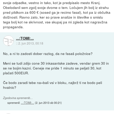
svoje odpadke, vestno in tako, kot je predpisalo mesto Kranj.
Obelodanil sem zgolj svoje dvome o tem. Ločujem jih bolj iz strahu
pred pildkom za 600 € (sosed ga je recimo fasal), kot pa iz občutka
dolžnosti. Ravno zato, ker so prave analize in številke o smislu
tega bolj kot ne skrivnost, vse skupaj pa mi zgleda kot nagravžna
propaganda.
...:TOMI:...
::
2. jun 2013, 00:18
No, a ni to zadosti dober razlog, da ne fasaš položnice?
Meni se tudi zdijo cone 30 inkasantske zadeve, vendar grem 30 in
se ne bojim kazni. Ceneje me pride 1 minuto se peljati 30, kot
plačati 500EUR.
Če bodo zaradi tebe na=bali vsi v bloku, najbrž ti ne bodo peli
hvalnic?
Zgodovina sprememb…
spremenil:
...:TOMI:...
(
2. jun 2013 ob 00:21
)