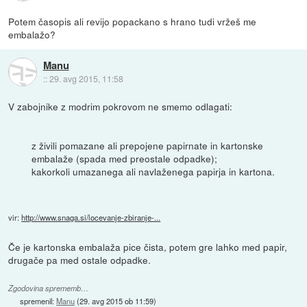
Potem časopis ali revijo popackano s hrano tudi vržeš me
embalažo?
Manu
::
29. avg 2015, 11:58
V zabojnike z modrim pokrovom ne smemo odlagati:
z živili pomazane ali prepojene papirnate in kartonske
embalaže (spada med preostale odpadke);
kakorkoli umazanega ali navlaženega papirja in kartona.
vir:
http://www.snaga.si/locevanje-zbiranje-...
Če je kartonska embalaža pice čista, potem gre lahko med papir,
drugače pa med ostale odpadke.
Zgodovina sprememb…
spremenil:
Manu
(
29. avg 2015 ob 11:59
)