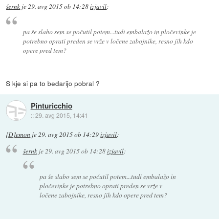
šernk
je
29. avg 2015 ob 14:28
izjavil
:
pa še slabo sem se počutil potem...tudi embalažo in pločevinke je
potrebno oprati preden se vrže v ločene zabojnike, resno jih kdo
opere pred tem?
S kje si pa to bedarijo pobral ?
Pinturicchio
::
29. avg 2015, 14:41
[D]emon
je
29. avg 2015 ob 14:29
izjavil
:
šernk
je
29. avg 2015 ob 14:28
izjavil
:
pa še slabo sem se počutil potem...tudi embalažo in
pločevinke je potrebno oprati preden se vrže v
ločene zabojnike, resno jih kdo opere pred tem?