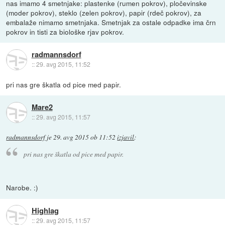
nas imamo 4 smetnjake: plastenke (rumen pokrov), pločevinske
(moder pokrov), steklo (zelen pokrov), papir (rdeč pokrov), za
embalaže nimamo smetnjaka. Smetnjak za ostale odpadke ima črn
pokrov in tisti za biološke rjav pokrov.
radmannsdorf
::
29. avg 2015, 11:52
pri nas gre škatla od pice med papir.
Mare2
::
29. avg 2015, 11:57
radmannsdorf
je
29. avg 2015 ob 11:52
izjavil
:
pri nas gre škatla od pice med papir.
Narobe. :)
Highlag
::
29. avg 2015, 11:57