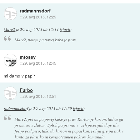
radmannsdorf
::
29. avg 2015, 12:29
Mare2
je
29. avg 2015 ob 12:11
izjavil
:
Mare2, potem pa povej kako je prav.
mtosev
::
29. avg 2015, 12:45
mi damo v papir
Furbo
::
29. avg 2015, 12:51
radmannsdorf
je
29. avg 2015 ob 11:59
izjavil
:
Mare2, potem pa povej kako je prav. Karton je karton, tud če ga
premažeš z zlatom. Sploh pa pri nas v vseh picerijah dajo alu
folijo pod pico, tako da karton ni popackan. Folija gre pa itak v
kanto za plastiko in kovino(rumen pokrov, komunala