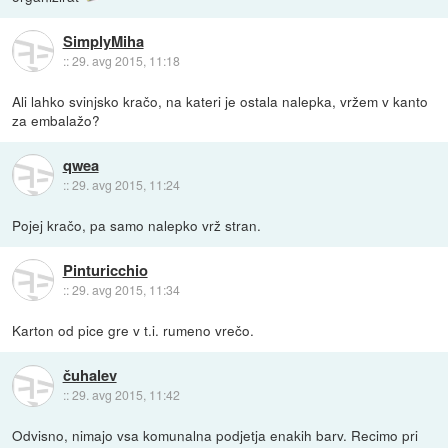
SimplyMiha
::
29. avg 2015, 11:18
Ali lahko svinjsko kračo, na kateri je ostala nalepka, vržem v kanto
za embalažo?
qwea
::
29. avg 2015, 11:24
Pojej kračo, pa samo nalepko vrž stran.
Pinturicchio
::
29. avg 2015, 11:34
Karton od pice gre v t.i. rumeno vrečo.
čuhalev
::
29. avg 2015, 11:42
Odvisno, nimajo vsa komunalna podjetja enakih barv. Recimo pri