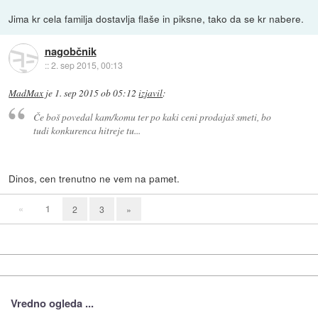
Jima kr cela familja dostavlja flaše in piksne, tako da se kr nabere.
nagobčnik
::
2. sep 2015, 00:13
MadMax
je
1. sep 2015 ob 05:12
izjavil
:
Če boš povedal kam/komu ter po kaki ceni prodajaš smeti, bo
tudi konkurenca hitreje tu...
Dinos, cen trenutno ne vem na pamet.
«
1
2
3
»
Vredno ogleda ...