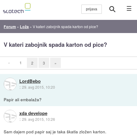
☰
Forum
»
Loža
»
V kateri zabojnik spada karton od pice?
V kateri zabojnik spada karton od pice?
«
1
2
3
»
LordBebo
::
29. avg 2015, 10:20
Papir ali embalaža?
xda develope
::
29. avg 2015, 10:26
Sam dajem pod papir saj je taka škatla zložen karton.