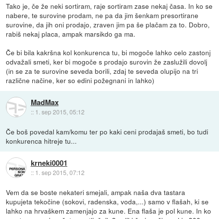
Tako je, če že neki sortiram, raje sortiram zase nekaj časa. In ko se
nabere, te surovine prodam, ne pa da jim šenkam presortirane
surovine, da jih oni prodajo, zraven jim pa še plačam za to. Dobro,
rabiš nekaj placa, ampak marsikdo ga ma.
Če bi bila kakršna kol konkurenca tu, bi mogoče lahko celo zastonj
odvažali smeti, ker bi mogoče s prodajo surovin že zaslužili dovolj
(in se za te surovine seveda borili, zdaj te seveda olupijo na tri
različne načine, ker so edini požegnani in lahko)
MadMax
::
1. sep 2015, 05:12
Če boš povedal kam/komu ter po kaki ceni prodajaš smeti, bo tudi
konkurenca hitreje tu...
krneki0001
::
1. sep 2015, 07:12
Vem da se boste nekateri smejali, ampak naša dva tastara
kupujeta tekočine (sokovi, radenska, voda,...) samo v flašah, ki se
lahko na hrvaškem zamenjajo za kune. Ena flaša je pol kune. In ko