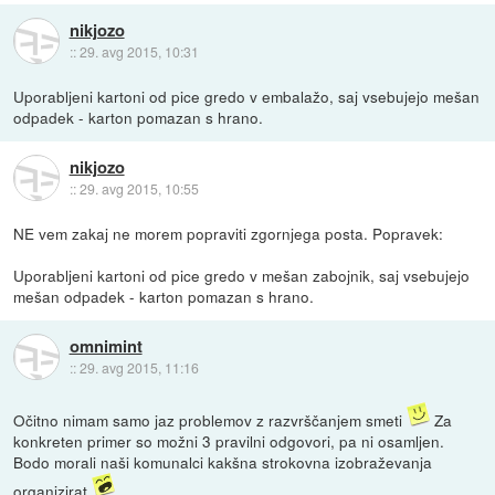
nikjozo
::
29. avg 2015, 10:31
Uporabljeni kartoni od pice gredo v embalažo, saj vsebujejo mešan
odpadek - karton pomazan s hrano.
nikjozo
::
29. avg 2015, 10:55
NE vem zakaj ne morem popraviti zgornjega posta. Popravek:
Uporabljeni kartoni od pice gredo v mešan zabojnik, saj vsebujejo
mešan odpadek - karton pomazan s hrano.
omnimint
::
29. avg 2015, 11:16
Očitno nimam samo jaz problemov z razvrščanjem smeti
Za
konkreten primer so možni 3 pravilni odgovori, pa ni osamljen.
Bodo morali naši komunalci kakšna strokovna izobraževanja
organizirat