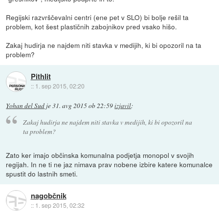
Regijski razvrščevalni centri (ene pet v SLO) bi bolje rešil ta
problem, kot šest plastičnih zabojnikov pred vsako hišo.
Zakaj hudirja ne najdem niti stavka v medijih, ki bi opozoril na ta
problem?
Pithlit
::
1. sep 2015, 02:20
Yohan del Sud
je
31. avg 2015 ob 22:59
izjavil
:
Zakaj hudirja ne najdem niti stavka v medijih, ki bi opozoril na
ta problem?
Zato ker imajo občinska komunalna podjetja monopol v svojih
regijah. In ne ti ne jaz nimava prav nobene izbire katere komunalce
spustit do lastnih smeti.
nagobčnik
::
1. sep 2015, 02:32