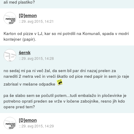
ali med plastiko?
[D]emon
::
29. avg 2015, 14:21
Karton od pizze v LJ, kar so mi potrdili na Komunali, spada v modri
kontejner (papir).
šernk
::
29. avg 2015, 14:28
no sedaj mi pa ni več žal, da sem bil par dni nazaj prelen za
narediti 2 metra več in vreči škatlo od pice med papir in sem jo raje
zabrisal v mešane odpadke
pa še slabo sem se počutil potem...tudi embalažo in pločevinke je
potrebno oprati preden se vrže v ločene zabojnike, resno jih kdo
opere pred tem?
[D]emon
::
29. avg 2015, 14:29