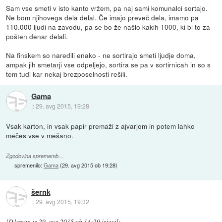
Sam vse smeti v isto kanto vržem, pa naj sami komunalci sortajo.
Ne bom njihovega dela delal. Če imajo preveč dela, imamo pa
110.000 ljudi na zavodu, pa se bo že našlo kakih 1000, ki bi to za
pošten denar delali.
Na finskem so naredili enako - ne sortirajo smeti ljudje doma,
ampak jih smetarji vse odpeljejo, sortira se pa v sortirnicah in so s
tem tudi kar nekaj brezposelnosti rešili.
Gama
::
29. avg 2015, 19:28
Vsak karton, in vsak papir premaži z ajvarjom in potem lahko
mečes vse v mešano.
Zgodovina sprememb…
spremenilo:
Gama
(
29. avg 2015 ob 19:28
)
šernk
::
29. avg 2015, 19:32
[D]emon
je
29. avg 2015 ob 14:29
izjavil
: