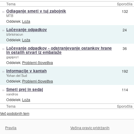
Tema
Sporočila
»
Odlaganje smeti v tuj zabojnik
132
MTB
Oddelek:
Loža
»
Ločevanje odpadkov
24
izbrisiracun
Oddelek:
Loža
»
Ločevanje odpadkov - odstranjevanje ostankov hrane
36
in ostalih stvari iz embalaže
gapipro1
Oddelek:
Problemi človeštva
»
Informacije v kantah
192
Yohan del Sud
Oddelek:
Problemi človeštva
»
Smeti prej in sedaj
114
xandros
Oddelek:
Loža
Tema
Sporočila
Več podobnih tem
Pravila
Večina pravic pridržanih