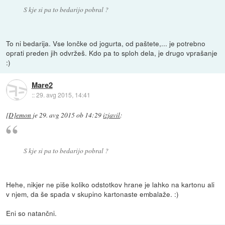
S kje si pa to bedarijo pobral ?
To ni bedarija. Vse lončke od jogurta, od paštete,... je potrebno
oprati preden jih odvržeš. Kdo pa to sploh dela, je drugo vprašanje
:)
Mare2
::
29. avg 2015, 14:41
[D]emon
je
29. avg 2015 ob 14:29
izjavil
:
S kje si pa to bedarijo pobral ?
Hehe, nikjer ne piše koliko odstotkov hrane je lahko na kartonu ali
v njem, da še spada v skupino kartonaste embalaže. :)
Eni so natančni.