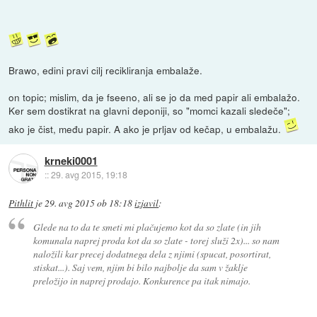
Brawo, edini pravi cilj recikliranja embalaže.
on topic; mislim, da je fseeno, ali se jo da med papir ali embalažo.
Ker sem dostikrat na glavni deponiji, so "momci kazali sledeče";
ako je čist, među papir. A ako je prljav od kečap, u embalažu.
krneki0001
::
29. avg 2015, 19:18
Pithlit
je
29. avg 2015 ob 18:18
izjavil
:
Glede na to da te smeti mi plačujemo kot da so zlate (in jih
komunala naprej proda kot da so zlate - torej služi 2x)... so nam
naložili kar precej dodatnega dela z njimi (spucat, posortirat,
stiskat...). Saj vem, njim bi bilo najbolje da sam v žaklje
preložijo in naprej prodajo. Konkurence pa itak nimajo.