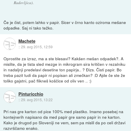
Radovljica).
Če je čist, potem lahko v papir. Sicer v črno kanto oziroma mešane
odpadke. Saj ni tako težko.
Machete
::
29. avg 2015, 12:59
Oprostite za izraz, ma a ste blesavi? Kakšen mešan odpadek?. A
mislite, da je tista sled mezge in mikrogram sira kritičen v rezalniku
in nadaljnji predelavi desetine ton papirja.. ? Đizs. Čisti papir. Bo
treba pazit tudi da papir ni popisan ali zmečkan? :D Ajde če ste že
toliko gajstni, pač flikneš koščice od oliv ven .. :)
Pinturicchio
::
29. avg 2015, 13:22
Pri nas gre karton od pice 100% med plastiko. Imamo posebej na
kontejnerih napisano da med papir gre samo papir in ne karton.
Kako je drugod po Sloveniji ne vem, sem pa mislil da po celi državi
razvrščamo enako.