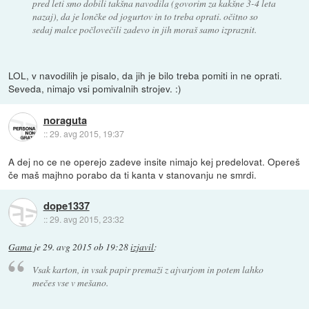
pred leti smo dobili takšna navodila (govorim za kakšne 3-4 leta
nazaj), da je lončke od jogurtov in to treba oprati. očitno so
sedaj malce počlovečili zadevo in jih moraš samo izpraznit.
LOL, v navodilih je pisalo, da jih je bilo treba pomiti in ne oprati.
Seveda, nimajo vsi pomivalnih strojev. :)
noraguta
::
29. avg 2015, 19:37
A dej no ce ne operejo zadeve insite nimajo kej predelovat. Opereš
če maš majhno porabo da ti kanta v stanovanju ne smrdi.
dope1337
::
29. avg 2015, 23:32
Gama
je
29. avg 2015 ob 19:28
izjavil
:
Vsak karton, in vsak papir premaži z ajvarjom in potem lahko
mečes vse v mešano.