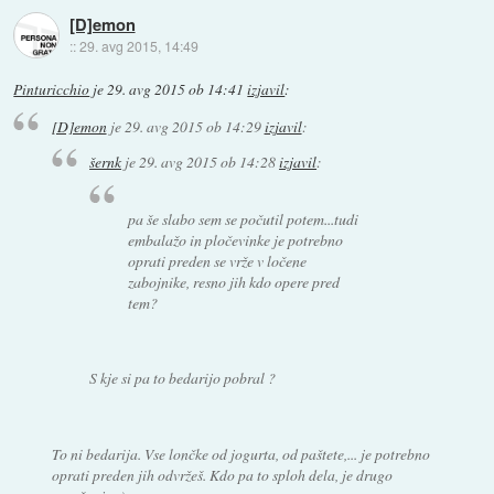
[D]emon
::
29. avg 2015, 14:49
Pinturicchio
je
29. avg 2015 ob 14:41
izjavil
:
[D]emon
je
29. avg 2015 ob 14:29
izjavil
:
šernk
je
29. avg 2015 ob 14:28
izjavil
:
pa še slabo sem se počutil potem...tudi
embalažo in pločevinke je potrebno
oprati preden se vrže v ločene
zabojnike, resno jih kdo opere pred
tem?
S kje si pa to bedarijo pobral ?
To ni bedarija. Vse lončke od jogurta, od paštete,... je potrebno
oprati preden jih odvržeš. Kdo pa to sploh dela, je drugo