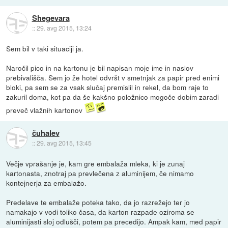
Shegevara
::
29. avg 2015, 13:24
Sem bil v taki situaciji ja.
Naročil pico in na kartonu je bil napisan moje ime in naslov
prebivališča. Sem jo že hotel odvršt v smetnjak za papir pred enimi
bloki, pa sem se za vsak slučaj premislil in rekel, da bom raje to
zakuril doma, kot pa da še kakšno položnico mogoče dobim zaradi
preveč vlažnih kartonov
čuhalev
::
29. avg 2015, 13:45
Večje vprašanje je, kam gre embalaža mleka, ki je zunaj
kartonasta, znotraj pa prevlečena z aluminijem, če nimamo
kontejnerja za embalažo.
Predelave te embalaže poteka tako, da jo razrežejo ter jo
namakajo v vodi toliko časa, da karton razpade oziroma se
aluminijasti sloj odlušči, potem pa precedijo. Ampak kam, med papir