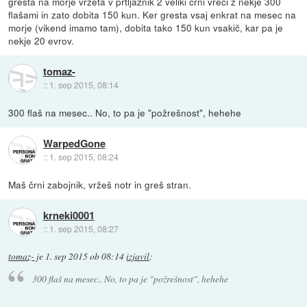
gresta na morje vržeta v prtljažnik 2 veliki črni vreči z nekje 300
flašami in zato dobita 150 kun. Ker gresta vsaj enkrat na mesec na
morje (vikend imamo tam), dobita tako 150 kun vsakič, kar pa je
nekje 20 evrov.
tomaz-
::
1. sep 2015, 08:14
300 flaš na mesec.. No, to pa je "požrešnost", hehehe
WarpedGone
::
1. sep 2015, 08:24
Maš črni zabojnik, vržeš notr in greš stran.
krneki0001
::
1. sep 2015, 08:27
tomaz-
je
1. sep 2015 ob 08:14
izjavil
:
300 flaš na mesec.. No, to pa je "požrešnost", hehehe