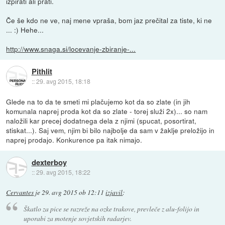
izpirati ali prati.
Če še kdo ne ve, naj mene vpraša, bom jaz prečital za tiste, ki ne
... :) Hehe...
http://www.snaga.si/locevanje-zbiranje-...
Pithlit
::
29. avg 2015, 18:18
Glede na to da te smeti mi plačujemo kot da so zlate (in jih
komunala naprej proda kot da so zlate - torej služi 2x)... so nam
naložili kar precej dodatnega dela z njimi (spucat, posortirat,
stiskat...). Saj vem, njim bi bilo najbolje da sam v žaklje preložijo in
naprej prodajo. Konkurence pa itak nimajo.
dexterboy
::
29. avg 2015, 18:22
Cervantes
je
29. avg 2015 ob 12:11
izjavil
:
Škatlo za pice se razreže na ozke trakove, prevleče z alu-folijo in
uporabi za motenje sovjetskih radarjev.