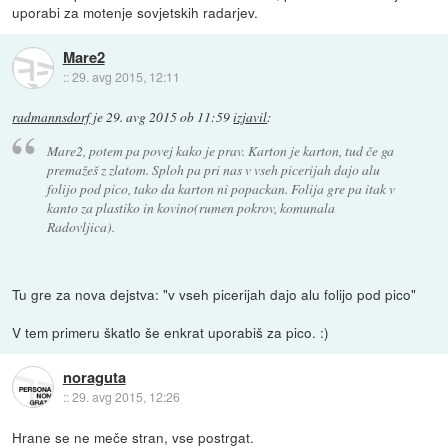
uporabi za motenje sovjetskih radarjev.
Mare2
::
29. avg 2015, 12:11
radmannsdorf
je
29. avg 2015 ob 11:59
izjavil
:
Mare2, potem pa povej kako je prav. Karton je karton, tud če ga
premažeš z zlatom. Sploh pa pri nas v vseh picerijah dajo alu
folijo pod pico, tako da karton ni popackan. Folija gre pa itak v
kanto za plastiko in kovino(rumen pokrov, komunala
Radovljica).
Tu gre za nova dejstva: "v vseh picerijah dajo alu folijo pod pico"
V tem primeru škatlo še enkrat uporabiš za pico. :)
noraguta
::
29. avg 2015, 12:26
Hrane se ne meče stran, vse postrgat.