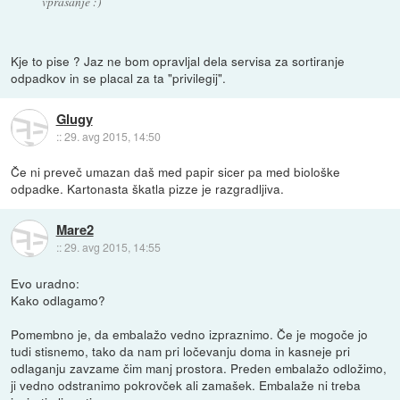
vprašanje :)
Kje to pise ? Jaz ne bom opravljal dela servisa za sortiranje
odpadkov in se placal za ta "privilegij".
Glugy
::
29. avg 2015, 14:50
Če ni preveč umazan daš med papir sicer pa med biološke
odpadke. Kartonasta škatla pizze je razgradljiva.
Mare2
::
29. avg 2015, 14:55
Evo uradno:
Kako odlagamo?
Pomembno je, da embalažo vedno izpraznimo. Če je mogoče jo
tudi stisnemo, tako da nam pri ločevanju doma in kasneje pri
odlaganju zavzame čim manj prostora. Preden embalažo odložimo,
ji vedno odstranimo pokrovček ali zamašek. Embalaže ni treba