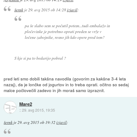
šernk
je
29. avg 2015 ob 14:28
izjavil
:
pa še slabo sem se počutil potem...tudi embalažo in
pločevinke je potrebno oprati preden se vrže v
ločene zabojnike, resno jih kdo opere pred tem?
S kje si pa to bedarijo pobral ?
pred leti smo dobili takšna navodila (govorim za kakšne 3-4 leta
nazaj), da je lončke od jogurtov in to treba oprati. očitno so sedaj
malce počlovečili zadevo in jih moraš samo izpraznit.
Mare2
::
29. avg 2015, 19:35
šernk
je
29. avg 2015 ob 19:32
izjavil
: