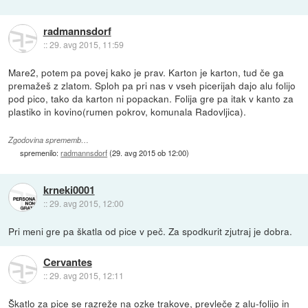
radmannsdorf
::
29. avg 2015, 11:59
Mare2, potem pa povej kako je prav. Karton je karton, tud če ga
premažeš z zlatom. Sploh pa pri nas v vseh picerijah dajo alu folijo
pod pico, tako da karton ni popackan. Folija gre pa itak v kanto za
plastiko in kovino(rumen pokrov, komunala Radovljica).
Zgodovina sprememb…
spremenilo:
radmannsdorf
(
29. avg 2015 ob 12:00
)
krneki0001
::
29. avg 2015, 12:00
Pri meni gre pa škatla od pice v peč. Za spodkurit zjutraj je dobra.
Cervantes
::
29. avg 2015, 12:11
Škatlo za pice se razreže na ozke trakove, prevleče z alu-folijo in