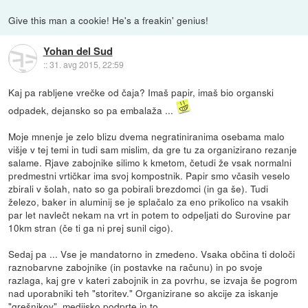
Give this man a cookie! He's a freakin' genius!
Yohan del Sud
::
31. avg 2015, 22:59
Kaj pa rabljene vrečke od čaja? Imaš papir, imaš bio organski
odpadek, dejansko so pa embalaža ...
Moje mnenje je zelo blizu dvema negratiniranima osebama malo
višje v tej temi in tudi sam mislim, da gre tu za organizirano rezanje
salame. Rjave zabojnike silimo k kmetom, četudi že vsak normalni
predmestni vrtičkar ima svoj kompostnik. Papir smo včasih veselo
zbirali v šolah, nato so ga pobirali brezdomci (in ga še). Tudi
železo, baker in aluminij se je splačalo za eno prikolico na vsakih
par let navlečt nekam na vrt in potem to odpeljati do Surovine par
10km stran (če ti ga ni prej sunil cigo).
Sedaj pa ... Vse je mandatorno in zmedeno. Vsaka občina ti določi
raznobarvne zabojnike (in postavke na računu) in po svoje
razlaga, kaj gre v kateri zabojnik in za povrhu, se izvaja še pogrom
nad uporabniki teh "storitev." Organizirane so akcije za iskanje
"grešnikov", medijsko podprte in to.