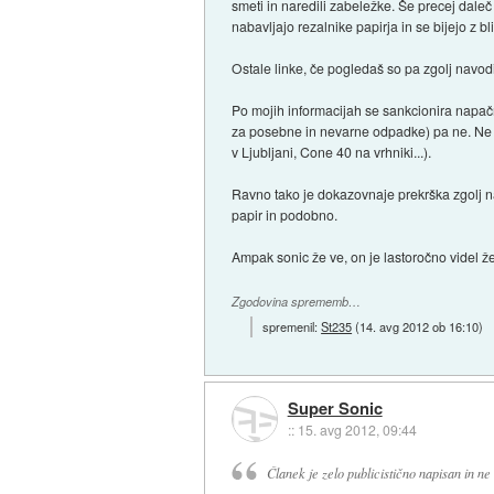
smeti in naredili zabeležke. Še precej dale
nabavljajo rezalnike papirja in se bijejo z bli
Ostale linke, če pogledaš so pa zgolj navo
Po mojih informacijah se sankcionira napačn
za posebne in nevarne odpadke) pa ne. Ne i
v Ljubljani, Cone 40 na vrhniki...).
Ravno tako je dokazovnaje prekrška zgolj
papir in podobno.
Ampak sonic že ve, on je lastoročno videl že
Zgodovina sprememb…
spremenil:
St235
(
14. avg 2012 ob 16:10
)
Super Sonic
::
15. avg 2012, 09:44
Članek je zelo publicistično napisan in ne