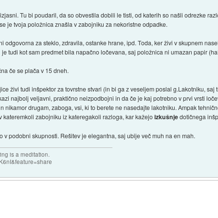
 izjasni. Tu bi poudaril, da so obvestila dobili le tisti, od katerih so našli odrezke r
 se je tvoja položnica znašla v zabojniku za nekoristne odpadke.
 ni odgovorna za steklo, zdravila, ostanke hrane, ipd. Toda, ker živi v skupnem naselj
 je tudi kot sam predmet bila napačno ločevana, saj položnica ni umazan papir (haha
ična če se plača v 15 dneh.
eljice živi tudi inšpektor za tovrstne stvari (in bi ga z veseljem poslal g.Lakotniku, s
azi najbolj veljavni, praktično neizpodbojni in da če je kaj potrebno v prvi vrsti loče
 in nikamor drugam, zaboga, vsi, ki to berete ne nasedajte lakotniku. Ampak tehnično
v kateremkoli zabojniku iz kateregakoli razloga, kar kažejo
izkušnje
dotičnega inšp
ijo v podobni skupnosti. Rešitev je elegantna, saj ubije več muh na en mah.
ng is a meditation.
K6nI&feature=share