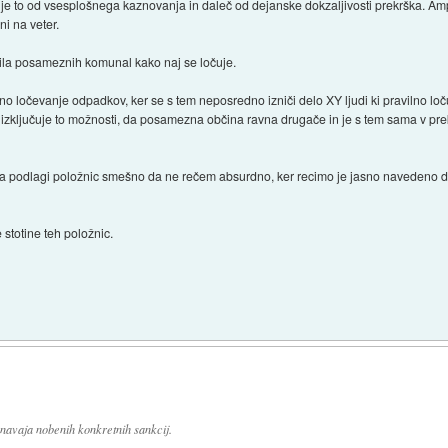
č je to od vsesplošnega kaznovanja in daleč od dejanske dokzaljivosti prekrška. Am
ni na veter.
dila posameznih komunal kako naj se ločuje.
o ločevanje odpadkov, ker se s tem neposredno izniči delo XY ljudi ki pravilno lo
zključuje to možnosti, da posamezna občina ravna drugače in je s tem sama v prekr
 na podlagi položnic smešno da ne rečem absurdno, ker recimo je jasno navedeno
 stotine teh položnic.
 navaja nobenih konkretnih sankcij.