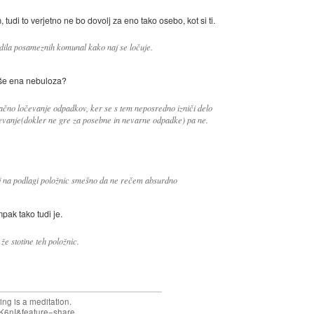
 tudi to verjetno ne bo dovolj za eno tako osebo, kot si ti.
odila posameznih komunal kako naj se ločuje.
, še ena nebuloza?
ačno ločevanje odpadkov, ker se s tem neposredno izniči delo
čevanje(dokler ne gre za posebne in nevarne odpadke) pa ne.
j na podlagi položnic smešno da ne rečem absurdno
pak tako tudi je.
že stotine teh položnic.
ng is a meditation.
K6nI&feature=share