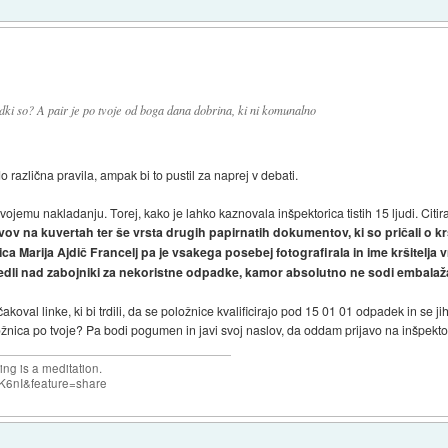
adki so? A pair je po tvoje od boga dana dobrina, ki ni komunalno
 različna pravila, ampak bi to pustil za naprej v debati.
ojemu nakladanju. Torej, kako je lahko kaznovala inšpektorica tistih 15 ljudi. Citir
v na kuvertah ter še vrsta drugih papirnatih dokumentov, ki so pričali o kr
a Marija Ajdič Francelj pa je vsakega posebej fotografirala in ime kršitelja v
dli nad zabojniki za nekoristne odpadke, kamor absolutno ne sodi embalaža,
akoval linke, ki bi trdili, da se položnice kvalificirajo pod 15 01 01 odpadek in se j
žnica po tvoje? Pa bodi pogumen in javi svoj naslov, da oddam prijavo na inšpekto
ng is a meditation.
K6nI&feature=share