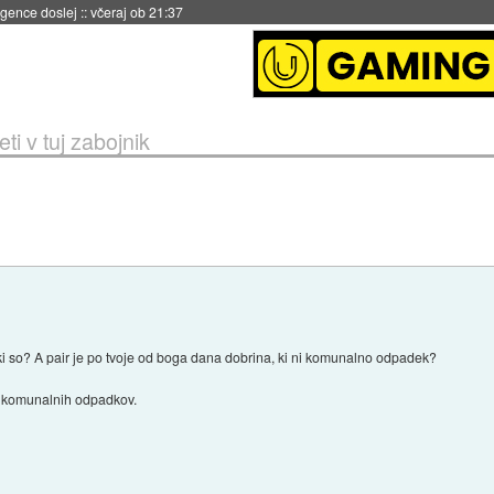
igence doslej
::
včeraj ob 21:37
i v tuj zabojnik
dki so? A pair je po tvoje od boga dana dobrina, ki ni komunalno odpadek?
l komunalnih odpadkov.