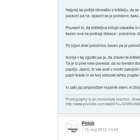
Najprej se pošlje obvestilo o kršitelju, da se
packoni pa ne. Izjasnit se je potrebno, kako
Poudaril bi, da kršiteljica ločuje odpadke in
kazen ona na podlagi dokaza - položnice, ki
Po izjavi dobi položnico, kazen pa je polov
Ironija v tej zgodbi pa je, da zraven te kršit
Ta je iz prve roke povedal, da so tovrstni dok
papirju. Jasno, to vse sodi v modri zabojnik
papir krade in se tvoj odrezek lahko znajde 
In zato jaz priporočam rezalnik vsem, ki živ
Photography is an immediate reaction, drawi
http://www.youtube.com/watch?v=O2WKoN8
Pithlit
::
15. avg 2012, 14:44