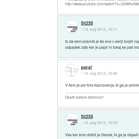
http://www.youtube.com/watch?v=O2WKoN8
St235
::
14. avg 2012, 15:11
to da sem pravnik je še ena v seriji tvojih 
odpadek zato ker je papir in tukaj se pač mo
para!
::
14. avg 2012, 15:46
V čem je pol fora kaznovanja, ki ga je poli
Death before dishonor!
St235
::
14. avg 2012, 16:09
Vse kar smo dobili je članek, ki ga je objav