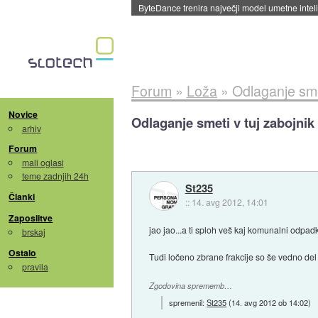
ByteDance trenira največji model umetne intel
Forum
»
Loža
»
Odlaganje smet
Novice
Odlaganje smeti v tuj zabojnik
arhiv
Forum
mali oglasi
teme zadnjih 24h
St235
Članki
::
14. avg 2012, 14:01
Zaposlitve
jao jao...a ti sploh veš kaj komunalni odpa
brskaj
Ostalo
Tudi ločeno zbrane frakcije so še vedno de
pravila
Zgodovina sprememb…
spremenil:
St235
(
14. avg 2012 ob 14:02
)