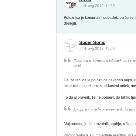
::
14. avg 2012, 14:55
Položnica je komunalni odpadek, pa če se ti n
dosegli.
Super Sonic
::
14. avg 2012, 15:06
Položnica je komunalni odpadek, pa če se ti
ne bi.
Dej že reč, da je položnica navaden papir, k
skozi debato, pri tem, ko si kasiral odlok, n
To da si pravnik, še ne pomeni, da lahko ljud
Amapk lej, če tebe to prepriča da ločuješ 
Moj predlog je (bil) rezalnik papirja, s čigar
Photography is an immediate reaction, drawi