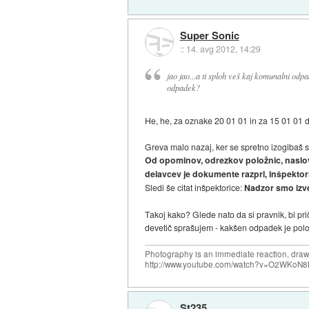
Super Sonic
::
14. avg 2012, 14:29
jao jao...a ti sploh veš kaj komunalni odp
odpadek?
He, he, za oznake 20 01 01 in za 15 01 01 do
Greva malo nazaj, ker se spretno izogibaš sv
Od opominov, odrezkov položnic, naslovo
delavcev je dokumente razprl, inšpektoric
Sledi še citat inšpektorice:
Nadzor smo izve
Takoj kako? Glede nato da si pravnik, bi prič
devetič sprašujem - kakšen odpadek je polo
Photography is an immediate reaction, drawi
http://www.youtube.com/watch?v=O2WKoN8
St235