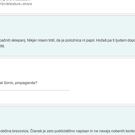
K6nI&feature=share
napačnih sklepanj. Nikjer nisem trdil, da je položnica ni papir. Hočeš pa ti ljudem d
tiš.
nkal Sonic, propaganda?
il občina brezovica. Članek je zelo publicistično napisan in ne navaja nobenih konkre