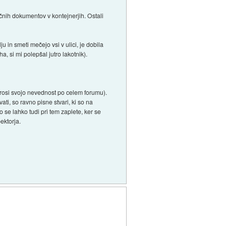
azlčnih dokumentov v kontejnerjih. Ostali
u in smeti mečejo vsi v ulici, je dobila
, si mi polepšal jutro lakotnik).
aj trosi svojo nevednost po celem forumu).
vati, so ravno pisne stvari, ki so na
 se lahko tudi pri tem zaplete, ker se
ektorja.