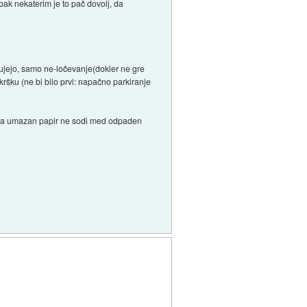
pak nekaterim je to pač dovolj, da
čujejo, samo ne-ločevanje(dokler ne gre
šku (ne bi bilo prvi: napačno parkiranje
 da umazan papir ne sodi med odpaden