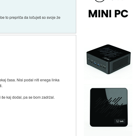
tebe to prepriča da ločuješ so svoje že
kaj časa. Nisi podal niti enega linka
i.
Bi še kaj dodal, pa se bom zadržal.