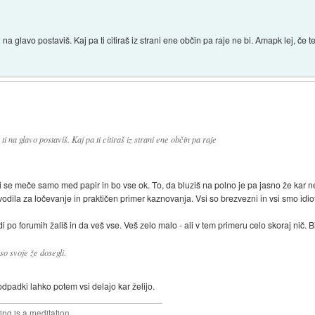
a glavo postaviš. Kaj pa ti citiraš iz strani ene občin pa raje ne bi. Amapk lej, če 
 na glavo postaviš. Kaj pa ti citiraš iz strani ene občin pa raje
i se meče samo med papir in bo vse ok. To, da bluziš na polno je pa jasno že kar ne
avodila za ločevanje in praktičen primer kaznovanja. Vsi so brezvezni in vsi smo idiot
i po forumih žališ in da veš vse. Veš zelo malo - ali v tem primeru celo skoraj nič. 
so svoje že dosegli.
 odpadki lahko potem vsi delajo kar želijo.
ng is a meditation.