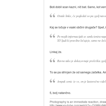
Boš dobil scan kazni, nič bat. Samo, kot vem,
Ostale linke, če pogledaš so pa zgolj nav
Kaj se ločuje v vsaki občini drugače? Spet
Po mojih informacijah se sankcionira nap
XY ljudi ki pravilno ločujejo, samo ne-lo
Linkaj že.
Ravno tako je dokazovnaje prekrška zgol
To se pa strinjam že od samega začetka. Am
Ampak sonic že ve, on je lastoročno videl 
5, bolj natančno.
Photography is an immediate reaction, drawi
http://www.youtube.com/watch?v=O2WKoN8