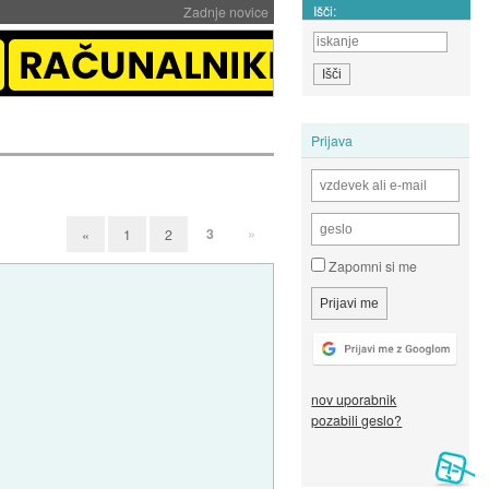
Išči:
Zadnje novice
Prijava
3
»
«
1
2
Zapomni si me
nov uporabnik
pozabili geslo?