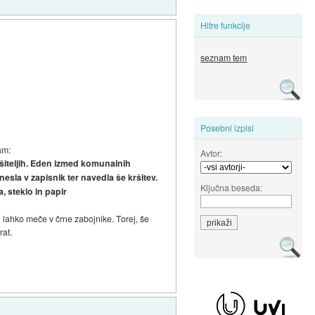
Hitre funkcije
seznam tem
Posebni izpisi
am:
Avtor:
šiteljih. Eden izmed komunalnih
nesla v zapisnik ter navedla še kršitev.
Ključna beseda:
 steklo in papir
ih lahko meče v črne zabojnike. Torej, še
rat.