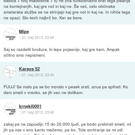
babica + tvoj mladostnik + ti) ne zna funkcionalno brat tega pisanja
na kontejnerjih, kaj gre not in kaj ne. Še več, celo občinske
smetarske službe se ne strinjajo kaj gre not in kaj ne. In nihče tega
ne opazi. Slo-tech najbrž bo. Ker se bere.
Mipe
::
31. maj 2013, 23:40
Saj so razdelili brošure, ki lepo pojasnijo, kaj gre kam. Ampak
očitno smo nepismeni.
Karaya 52
::
31. maj 2013, 23:40
FUUJ! Se malo pa se bo moralo v pesek srati, anus pa spihati. Ko
dam smeti v vrecko, se jih vec ne dotikam.
krneki0001
::
31. maj 2013, 23:40
zakaj pa ne zaposlijo 15 do 20.000 ljudi, pa bodo prebirali smeti, mi
jih pa vse v eno kanto mečemo, pa bo. Tole sortiranje se mi zdi