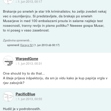
::
1. jun 2013, 00:17
Brskanje po smeteh je star trik kriminalistov, ko zelijo zvedeti nekaj
vec o osumljenjcu. Si predstavljate, da brskajo po smeteh
Musarjeve in med 100 embalazami prsuta in salame najdejo test
nosecnosti, tranny revijo in pismo politiku? Neeeee gospa Musar,
to ni poseg v vaso zasebnost.
Zgodovina sprememb…
spremenil:
Karaya 52
(
1. jun 2013 ob 00:17
)
WarpedGone
::
1. jun 2013, 00:31
One should try to do that...
A šteje prijava inšpektorju, da sm jo vidu kako je kup papirja vrgla v
rjav zabojnik?
PacificBlue
::
1. jun 2013, 00:55
Hudič je v podrobnostih.