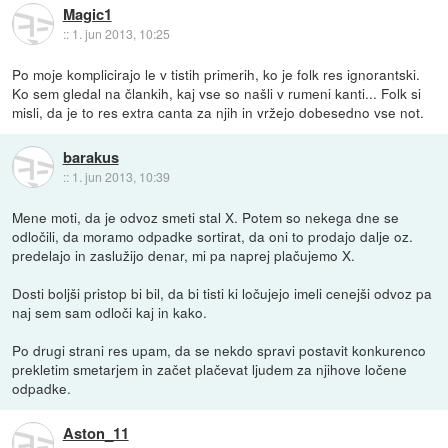
Magic1
::
1. jun 2013, 10:25
Po moje komplicirajo le v tistih primerih, ko je folk res ignorantski.
Ko sem gledal na člankih, kaj vse so našli v rumeni kanti... Folk si
misli, da je to res extra canta za njih in vržejo dobesedno vse not.
barakus
::
1. jun 2013, 10:39
Mene moti, da je odvoz smeti stal X. Potem so nekega dne se
odločili, da moramo odpadke sortirat, da oni to prodajo dalje oz.
predelajo in zaslužijo denar, mi pa naprej plačujemo X.
Dosti boljši pristop bi bil, da bi tisti ki ločujejo imeli cenejši odvoz pa
naj sem sam odloči kaj in kako.
Po drugi strani res upam, da se nekdo spravi postavit konkurenco
prekletim smetarjem in začet plačevat ljudem za njihove ločene
odpadke.
Aston_11