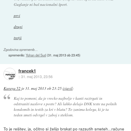
Guglanje ni baš nacionalni šport.
prvi
drugi
tretji
Zgodovina sprememb…
spremenilo:
Yohan del Sud
(
31. maj 2013 ob 23:45
)
francek1
::
31. maj 2013, 23:56
Karaya 52
je
31. maj 2013 ob 23:25
izjavil
:
Kaj to pomeni, da je vrecko najbolje v kanti raztrgati in
odstraniti naslove s poste? Ali lahko delajo DNK teste na polnih
kondomih in testih za kri v blatu? To zanima kolega, ki je ta
teden smeti odvrgel v zaboj s steklom.
To je rešitev, ja, očitno si želijo brskat po razsutih smeteh...račune