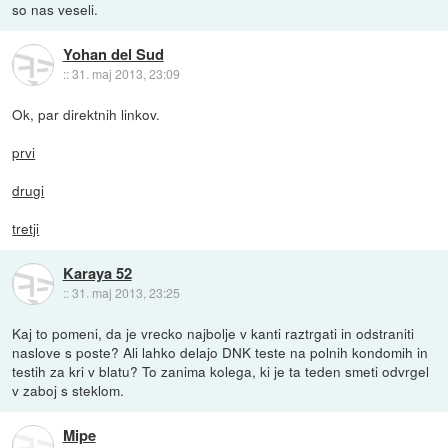
so nas veseli.
Yohan del Sud
::
31. maj 2013, 23:09
Ok, par direktnih linkov.
prvi
drugi
tretji
Karaya 52
::
31. maj 2013, 23:25
Kaj to pomeni, da je vrecko najbolje v kanti raztrgati in odstraniti
naslove s poste? Ali lahko delajo DNK teste na polnih kondomih in
testih za kri v blatu? To zanima kolega, ki je ta teden smeti odvrgel
v zaboj s steklom.
Mipe