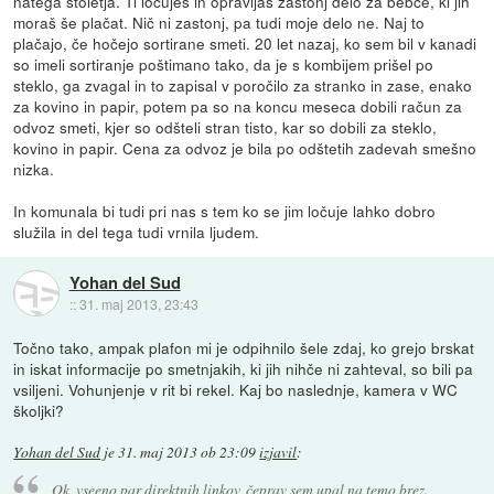
natega stoletja. Ti ločuješ in opravljaš zastonj delo za bebce, ki jih
moraš še plačat. Nič ni zastonj, pa tudi moje delo ne. Naj to
plačajo, če hočejo sortirane smeti. 20 let nazaj, ko sem bil v kanadi
so imeli sortiranje poštimano tako, da je s kombijem prišel po
steklo, ga zvagal in to zapisal v poročilo za stranko in zase, enako
za kovino in papir, potem pa so na koncu meseca dobili račun za
odvoz smeti, kjer so odšteli stran tisto, kar so dobili za steklo,
kovino in papir. Cena za odvoz je bila po odštetih zadevah smešno
nizka.
In komunala bi tudi pri nas s tem ko se jim ločuje lahko dobro
služila in del tega tudi vrnila ljudem.
Yohan del Sud
::
31. maj 2013, 23:43
Točno tako, ampak plafon mi je odpihnilo šele zdaj, ko grejo brskat
in iskat informacije po smetnjakih, ki jih nihče ni zahteval, so bili pa
vsiljeni. Vohunjenje v rit bi rekel. Kaj bo naslednje, kamera v WC
školjki?
Yohan del Sud
je
31. maj 2013 ob 23:09
izjavil
:
Ok, vseeno par direktnih linkov, čeprav sem upal na temo brez.