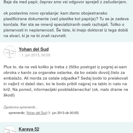
Baje da med papir, čeprav smo vsi odgovor sprejeli z začudenjem.
ok postavimo novo vprašanje: kam damo obojestransko
plastificirane dokumente (več plastike kot papirja)? Tu se je zadeva
končala. Ker sta se mnenji specializiranih oseb razhajali. Toliko o
pismenosti in nepismenosti. Še tiste, ki imajo doktorat iz tega dobiš
na stvari, ki je ne bi znali razvrstit.
Yohan del Sud
::
1. jun 2013, 00:05
Plus to, da ne veš koliko je treba z žličko postrgat iz pogrej-si-sam
obroka v kanto za organske ostanke, da bo ostalo dovolj čisto za
embalažo. Ali morda za ostale odpadke? Sedaj bodo to preiskovali
in najbrž ni daleč dan, ko te bodo pribili najprej na tablo in nato na
križ. Na pomoč, informacijski pooblaščenec/ka! (ok, malo drame ne
škodi)
Zgodovina sprememb…
spremenilo:
Yohan del Sud
(
1. jun 2013 ob 00:05
)
Karaya 52