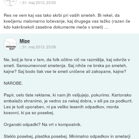
::
31. maj 2013, 23:03
Res ne vem kaj vas tako skrbi pri vaših smeteh. Bi rekel, da
kvečjemu malomarno ločevanje, kaj drugega vas težko (razen če
kdo kakršnekoli zasebne dokumente meče v smeti) ...
Mipe
::
31. maj 2013, 23:09
Ne, bolj je fora v tem, da folk očitno nič ne razmišlja, kaj odvrže v
smeti. Samoumevnost smetenja. Saj nihče ne brska po smeteh,
kajne? Saj bodo itak vse te smeti uničene ali zakopane, kajne?
NAROBE.
Papir, celo tiste reklame, ki nam jih vsiljujejo, pokurimo. Kartonsko
embalažo shranimo, je vedno za nekaj dobra, v sili pa za podkurit.
Les je tudi uporaben, ni pa veliko lesenih odpadkov, morda
kosovni, ki pa so posebej.
Organski odpadki? Na vrt v kompostnik.
Steklo posebej, plastika posebej. Minimalno odpadkov in smetarji