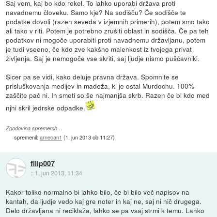
Saj vem, kaj bo kdo rekel. To lahko uporabi država proti
navadnemu človeku. Samo kje? Na sodišču? Če sodišče te
podatke dovoli (razen seveda v izjemnih primerih), potem smo tako
ali tako v riti. Potem je potrebno zrušiti oblast in sodišča. Če pa teh
podatkov ni mogoče uporabiti proti navadnemu državljanu, potem
je tudi vseeno, če kdo zve kakšno malenkost iz tvojega privat
življenja. Saj je nemogoče vse skriti, saj ljudje nismo puščavniki.
Sicer pa se vidi, kako deluje pravna država. Spomnite se
prisluškovanja medijev in madeža, ki je ostal Murdochu. 100%
zaščite pač ni. In smeti so še najmanjša skrb. Razen če bi kdo med
njhi skril jedrske odpadke.
Zgodovina sprememb…
spremenil:
arnecan1
(
1. jun 2013 ob 11:27
)
filip007
::
1. jun 2013, 11:34
Kakor toliko normalno bi lahko bilo, če bi bilo več napisov na
kantah, da ljudje vedo kaj gre noter in kaj ne, saj ni nič drugega.
Delo državljana ni reciklaža, lahko se pa vsaj strmi k temu. Lahko