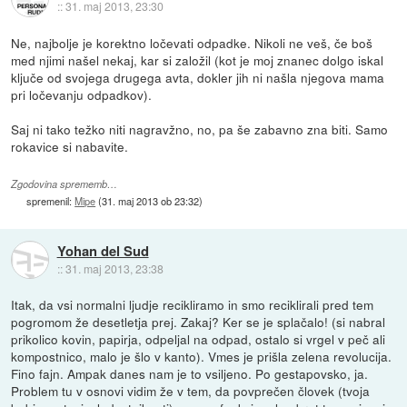
::
31. maj 2013, 23:30
Ne, najbolje je korektno ločevati odpadke. Nikoli ne veš, če boš
med njimi našel nekaj, kar si založil (kot je moj znanec dolgo iskal
ključe od svojega drugega avta, dokler jih ni našla njegova mama
pri ločevanju odpadkov).
Saj ni tako težko niti nagravžno, no, pa še zabavno zna biti. Samo
rokavice si nabavite.
Zgodovina sprememb…
spremenil:
Mipe
(
31. maj 2013 ob 23:32
)
Yohan del Sud
::
31. maj 2013, 23:38
Itak, da vsi normalni ljudje recikliramo in smo reciklirali pred tem
pogromom že desetletja prej. Zakaj? Ker se je splačalo! (si nabral
prikolico kovin, papirja, odpeljal na odpad, ostalo si vrgel v peč ali
kompostnico, malo je šlo v kanto). Vmes je prišla zelena revolucija.
Fino fajn. Ampak danes nam je to vsiljeno. Po gestapovsko, ja.
Problem tu v osnovi vidim že v tem, da povprečen človek (tvoja