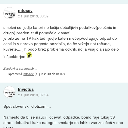
mtosev
::
1. jun 2013, 00:59
smešni so ljudje kateri ne ločijo občutljivih podatkov(položnic in
drugo) preden stuff pomečejo v smeti.
je bilo že na TV kak tudi ljudje kateri mečejo/odlagajo odpad ob
cesti in v naravo pogosto pozabijo, da če vržejo not račune,
kuverte,... jih bodo brez problema odkrili. no ja vsaj olajšajo delo
inšpektorjem
Zgodovina sprememb…
spremenil:
mtosev
(
1. jun 2013 ob 01:07
)
Invictus
::
1. jun 2013, 07:34
Spet slovenski idiotizem ...
Namesto da bi se naučili ločevati odpadke, bomo raje tukaj 59
strani debatirali kako nategnit smetarje da lahko vse zmečeš v eno
kanto ...