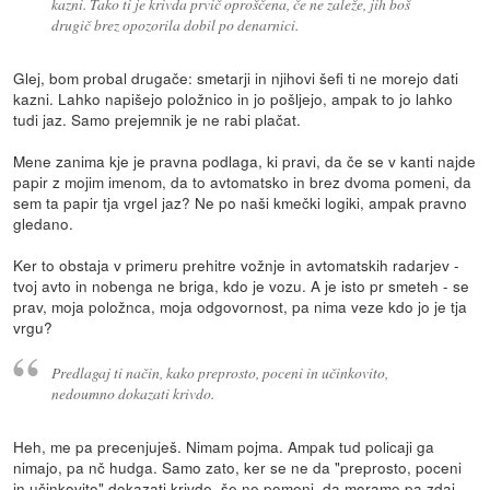
kazni. Tako ti je krivda prvič oproščena, če ne zaleže, jih boš
drugič brez opozorila dobil po denarnici.
Glej, bom probal drugače: smetarji in njihovi šefi ti ne morejo dati
kazni. Lahko napišejo položnico in jo pošljejo, ampak to jo lahko
tudi jaz. Samo prejemnik je ne rabi plačat.
Mene zanima kje je pravna podlaga, ki pravi, da če se v kanti najde
papir z mojim imenom, da to avtomatsko in brez dvoma pomeni, da
sem ta papir tja vrgel jaz? Ne po naši kmečki logiki, ampak pravno
gledano.
Ker to obstaja v primeru prehitre vožnje in avtomatskih radarjev -
tvoj avto in nobenga ne briga, kdo je vozu. A je isto pr smeteh - se
prav, moja položnca, moja odgovornost, pa nima veze kdo jo je tja
vrgu?
Predlagaj ti način, kako preprosto, poceni in učinkovito,
nedoumno dokazati krivdo.
Heh, me pa precenjuješ. Nimam pojma. Ampak tud policaji ga
nimajo, pa nč hudga. Samo zato, ker se ne da "preprosto, poceni
in učinkovito" dokazati krivde, še ne pomeni, da moramo pa zdaj