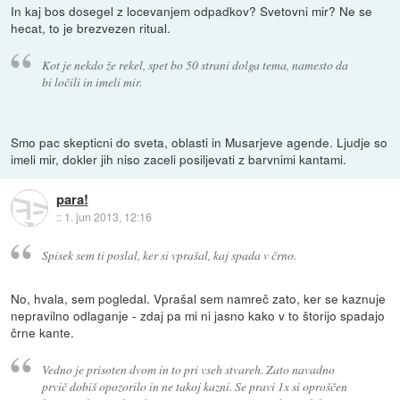
In kaj bos dosegel z locevanjem odpadkov? Svetovni mir? Ne se
hecat, to je brezvezen ritual.
Kot je nekdo že rekel, spet bo 50 strani dolga tema, namesto da
bi ločili in imeli mir.
Smo pac skepticni do sveta, oblasti in Musarjeve agende. Ljudje so
imeli mir, dokler jih niso zaceli posiljevati z barvnimi kantami.
para!
::
1. jun 2013, 12:16
Spisek sem ti poslal, ker si vprašal, kaj spada v črno.
No, hvala, sem pogledal. Vprašal sem namreč zato, ker se kaznuje
nepravilno odlaganje - zdaj pa mi ni jasno kako v to štorijo spadajo
črne kante.
Vedno je prisoten dvom in to pri vseh stvareh. Zato navadno
prvič dobiš opozorilo in ne takoj kazni. Se pravi 1x si oproščen