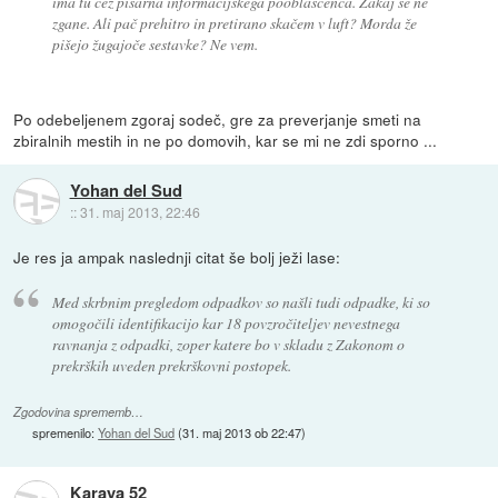
ima tu čez pisarna informacijskega pooblaščenca. Zakaj se ne
zgane. Ali pač prehitro in pretirano skačem v luft? Morda že
pišejo žugajoče sestavke? Ne vem.
Po odebeljenem zgoraj sodeč, gre za preverjanje smeti na
zbiralnih mestih in ne po domovih, kar se mi ne zdi sporno ...
Yohan del Sud
::
31. maj 2013, 22:46
Je res ja ampak naslednji citat še bolj ježi lase:
Med skrbnim pregledom odpadkov so našli tudi odpadke, ki so
omogočili identifikacijo kar 18 povzročiteljev nevestnega
ravnanja z odpadki, zoper katere bo v skladu z Zakonom o
prekrških uveden prekrškovni postopek.
Zgodovina sprememb…
spremenilo:
Yohan del Sud
(
31. maj 2013 ob 22:47
)
Karaya 52