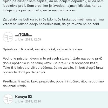
Sploh pa nikjer nisem napisal, da ne ločujem odpadkov, ali da sem
ideološko proti. Sem proti, ker je izvedba najmanj idiotska, kar pa
ločujem, pa počnem zato, ker je meni v interesu.
Za ostalo me boli kurac in če kdo hoče brskat po mojih smeteh, mu
vržem še kakšno odejo naslednič notr, da ga reveža ne bo zebl.
...:TOMI:...
::
1. jun 2013, 12:09
Spisek sem ti poslal, ker si vprašal, kaj spada v črno.
Vedno je prisoten dvom in to pri vseh stvareh. Zato navadno prvič
dobiš opozorilo in ne takoj kazni. Se pravi 1x si oproščen kazni.
Tako ti je krivda prvič oproščena, če ne zaleže, jih boš drugič brez
opozorila dobil po denarnici.
Predlagaj ti način, kako preprosto, poceni in učinkovito, nedoumno
dokazati krivdo.
Karaya 52
::
1. jun 2013, 12:10