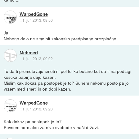
WarpedGone
::
1. jun 2013, 08:50
Ja.
Nobeno delo ne sme bit zakonsko predpisano brezplačno.
Mehmed
::
1. jun 2013, 09:02
To da ti premetavajo smeti ni pol toliko bolano kot da ti na podlagi
koscka papirja dajo kazen.
Mislim kak dokaz pa postopek je to? Sunem nekomu posto pa jo
vrzem med smeti in on dobi kazen.
WarpedGone
::
1. jun 2013, 09:28
Kak dokaz pa postopek je to?
Povsem normalen za nivo svobode v naši državi.