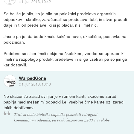
::
1. jun 2013, 10:42
Še boljše je bilo, ko je bilo na položnici predelava organskih
odpadkov - skratko, zaračunali so predelavo, tebi, in stvar prodali
dalje in ti od predelave, ki si jo plačal, nisi imel nič.
Jasno pa je, da bodo kmalu kakšne nove, eksotične, postavke na
položnicah.
Podobno so sicer imeli nekje na škotskem, vendar so uporabniki
imeli na razpolago produkt predelave in si ga vzeli ali pa so jim ga
kar dostavili.
WarpedGone
::
1. jun 2013, 10:43
Ne skačem/o zarad svinjarije v rumeni kanti, skačemo zarad
papirja med mešanimi odpadki i.e. vsebine črne kante oz. zaradi
takih debilizmov:
Tisti, ki bodo biološke odpadke pomešali z drugimi
komunalnimi odpadki, pa bodo kaznovani z 200 evri globe.