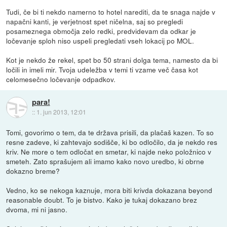
Tudi, če bi ti nekdo namerno to hotel narediti, da te snaga najde v
napačni kanti, je verjetnost spet ničelna, saj so pregledi
posameznega območja zelo redki, predvidevam da odkar je
ločevanje sploh niso uspeli pregledati vseh lokacij po MOL.
Kot je nekdo že rekel, spet bo 50 strani dolga tema, namesto da bi
ločili in imeli mir. Tvoja udeležba v temi ti vzame več časa kot
celomesečno ločevanje odpadkov.
para!
::
1. jun 2013, 12:01
Tomi, govorimo o tem, da te država prisili, da plačaš kazen. To so
resne zadeve, ki zahtevajo sodišče, ki bo odločilo, da je nekdo res
kriv. Ne more o tem odločat en smetar, ki najde neko položnico v
smeteh. Zato sprašujem ali imamo kako novo uredbo, ki obrne
dokazno breme?
Vedno, ko se nekoga kaznuje, mora biti krivda dokazana beyond
reasonable doubt. To je bistvo. Kako je tukaj dokazano brez
dvoma, mi ni jasno.