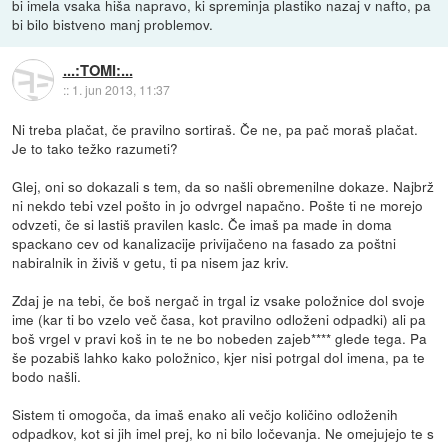
bi imela vsaka hiša napravo, ki spreminja plastiko nazaj v nafto, pa
bi bilo bistveno manj problemov.
...:TOMI:...
::
1. jun 2013, 11:37
Ni treba plačat, če pravilno sortiraš. Če ne, pa pač moraš plačat.
Je to tako težko razumeti?
Glej, oni so dokazali s tem, da so našli obremenilne dokaze. Najbrž
ni nekdo tebi vzel pošto in jo odvrgel napačno. Pošte ti ne morejo
odvzeti, če si lastiš pravilen kaslc. Če imaš pa made in doma
spackano cev od kanalizacije privijačeno na fasado za poštni
nabiralnik in živiš v getu, ti pa nisem jaz kriv.
Zdaj je na tebi, če boš nergač in trgal iz vsake položnice dol svoje
ime (kar ti bo vzelo več časa, kot pravilno odloženi odpadki) ali pa
boš vrgel v pravi koš in te ne bo nobeden zajeb**** glede tega. Pa
še pozabiš lahko kako položnico, kjer nisi potrgal dol imena, pa te
bodo našli.
Sistem ti omogoča, da imaš enako ali večjo količino odloženih
odpadkov, kot si jih imel prej, ko ni bilo ločevanja. Ne omejujejo te s