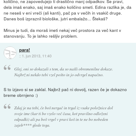
količino, ne zapovedujejo ti drastično manj odpadkov. Se pravi,
dela imaš enako, saj imaš enako količino smeti. Edina razlika je, da
ne neseš v eni vreči (ali kanti), pač pa v večih in vsakič druge.
Danes boš izpraznil biološke, jutri embalažo... Štekaš?
Minus je tudi, da moraš imeti nekaj več prostora za več kant v
stanovanju. To je lahko rešljiv problem.
para!
::
1. jun 2013, 11:40
Glej, oni so dokazali s tem, da so našli obremenilne dokaze.
Najbrž ni nekdo tebi vzel pošto in jo odvrgel napačno.
S to izjavo si se zaklal. Najbrž pač ni dovolj, razen če je dokazno
breme obrnjeno :)
Zdaj je na tebi, če boš nergač in trgal iz vsake položnice dol
svoje ime (kar ti bo vzelo več časa, kot pravilno odloženi
odpadki) ali pa boš vrgel v pravi koš in te ne bo nobeden
zajeb**** glede tega.