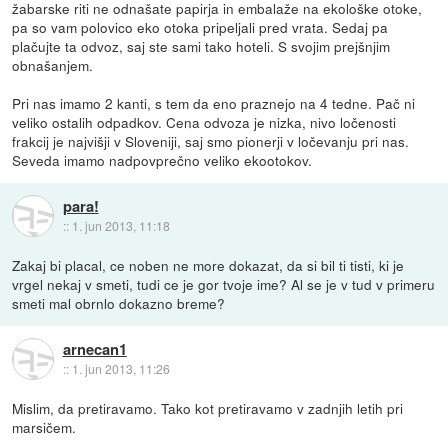
žabarske riti ne odnašate papirja in embalaže na ekološke otoke,
pa so vam polovico eko otoka pripeljali pred vrata. Sedaj pa
plačujte ta odvoz, saj ste sami tako hoteli. S svojim prejšnjim
obnašanjem.
Pri nas imamo 2 kanti, s tem da eno praznejo na 4 tedne. Pač ni
veliko ostalih odpadkov. Cena odvoza je nizka, nivo ločenosti
frakcij je najvišji v Sloveniji, saj smo pionerji v ločevanju pri nas.
Seveda imamo nadpovprečno veliko ekootokov.
para!
::
1. jun 2013, 11:18
Zakaj bi placal, ce noben ne more dokazat, da si bil ti tisti, ki je
vrgel nekaj v smeti, tudi ce je gor tvoje ime? Al se je v tud v primeru
smeti mal obrnlo dokazno breme?
arnecan1
::
1. jun 2013, 11:26
Mislim, da pretiravamo. Tako kot pretiravamo v zadnjih letih pri
marsičem.