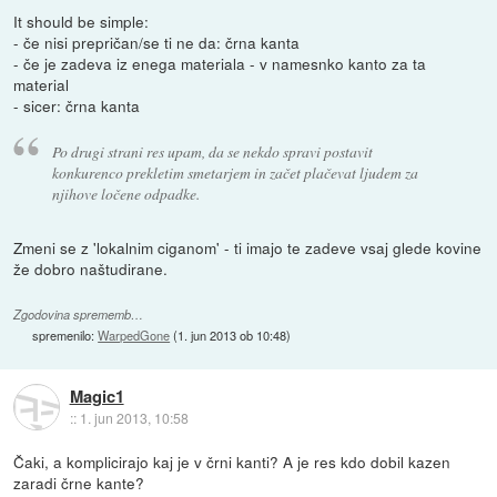
It should be simple:
- če nisi prepričan/se ti ne da: črna kanta
- če je zadeva iz enega materiala - v namesnko kanto za ta
material
- sicer: črna kanta
Po drugi strani res upam, da se nekdo spravi postavit
konkurenco prekletim smetarjem in začet plačevat ljudem za
njihove ločene odpadke.
Zmeni se z 'lokalnim ciganom' - ti imajo te zadeve vsaj glede kovine
že dobro naštudirane.
Zgodovina sprememb…
spremenilo:
WarpedGone
(
1. jun 2013 ob 10:48
)
Magic1
::
1. jun 2013, 10:58
Čaki, a komplicirajo kaj je v črni kanti? A je res kdo dobil kazen
zaradi črne kante?