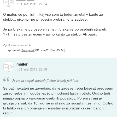
::
31. maj 2013, 22:54
O mater, ce pomislim, kaj vse sem ta teden zmetal v kanto za
steklo... nikomur ne privoscim prebiranje te zadeve.
Je pa brskanje po osebnih smetih brskanje po osebnih stvareh.
1×1... zato vse zmecem v javno kanto za steklo. Ali papir.
Zgodovina sprememb…
spremenil:
Karaya 52
(
31. maj 2013 ob 22:56
)
mailer
::
31. maj 2013, 22:56
Je res ja ampak naslednji citat še bolj ježi lase:
Se pač nekateri ne zavedajo, da je zadeve treba ločevat predvsem
zaradi sebe in mogoče lepšo prihodnost lastnih otrok. Očitno tudi
nimajo pojma o varovanju osebnih podatkov. Po eni strani je
grozljivo slišat, da 18 ljudi še ni slišalo za socialni inženiring. Očitno
bi lahko vsaj pri omenjenih enostavno izpraznil kakšen bančni
račun.