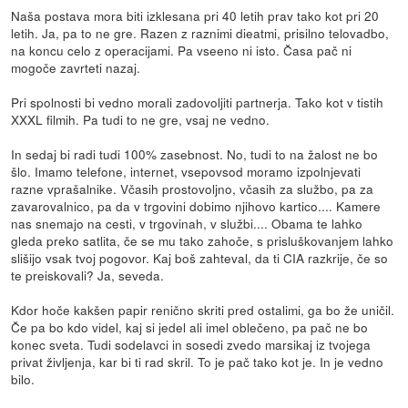
Naša postava mora biti izklesana pri 40 letih prav tako kot pri 20
letih. Ja, pa to ne gre. Razen z raznimi dieatmi, prisilno telovadbo,
na koncu celo z operacijami. Pa vseeno ni isto. Časa pač ni
mogoče zavrteti nazaj.
Pri spolnosti bi vedno morali zadovoljiti partnerja. Tako kot v tistih
XXXL filmih. Pa tudi to ne gre, vsaj ne vedno.
In sedaj bi radi tudi 100% zasebnost. No, tudi to na žalost ne bo
šlo. Imamo telefone, internet, vsepovsod moramo izpolnjevati
razne vprašalnike. Včasih prostovoljno, včasih za službo, pa za
zavarovalnico, pa da v trgovini dobimo njihovo kartico.... Kamere
nas snemajo na cesti, v trgovinah, v službi.... Obama te lahko
gleda preko satlita, če se mu tako zahoče, s prisluškovanjem lahko
slišijo vsak tvoj pogovor. Kaj boš zahteval, da ti CIA razkrije, če so
te preiskovali? Ja, seveda.
Kdor hoče kakšen papir renično skriti pred ostalimi, ga bo že uničil.
Če pa bo kdo videl, kaj si jedel ali imel oblečeno, pa pač ne bo
konec sveta. Tudi sodelavci in sosedi zvedo marsikaj iz tvojega
privat življenja, kar bi ti rad skril. To je pač tako kot je. In je vedno
bilo.