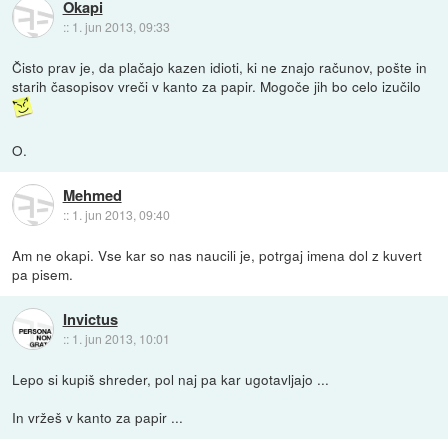
Okapi
::
1. jun 2013, 09:33
Čisto prav je, da plačajo kazen idioti, ki ne znajo računov, pošte in
starih časopisov vreči v kanto za papir. Mogoče jih bo celo izučilo
O.
Mehmed
::
1. jun 2013, 09:40
Am ne okapi. Vse kar so nas naucili je, potrgaj imena dol z kuvert
pa pisem.
Invictus
::
1. jun 2013, 10:01
Lepo si kupiš shreder, pol naj pa kar ugotavljajo ...
In vržeš v kanto za papir ...