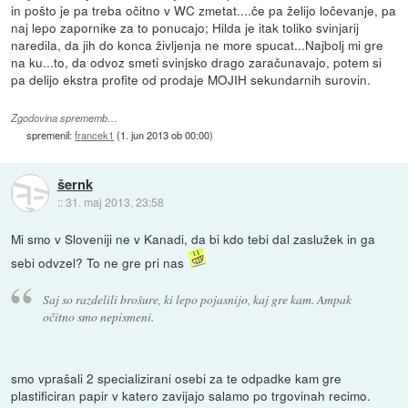
in pošto je pa treba očitno v WC zmetat....če pa želijo ločevanje, pa
naj lepo zapornike za to ponucajo; Hilda je itak toliko svinjarij
naredila, da jih do konca življenja ne more spucat...Najbolj mi gre
na ku...to, da odvoz smeti svinjsko drago zaračunavajo, potem si
pa delijo ekstra profite od prodaje MOJIH sekundarnih surovin.
Zgodovina sprememb…
spremenil:
francek1
(
1. jun 2013 ob 00:00
)
šernk
::
31. maj 2013, 23:58
Mi smo v Sloveniji ne v Kanadi, da bi kdo tebi dal zaslužek in ga
sebi odvzel? To ne gre pri nas
Saj so razdelili brošure, ki lepo pojasnijo, kaj gre kam. Ampak
očitno smo nepismeni.
smo vprašali 2 specializirani osebi za te odpadke kam gre
plastificiran papir v katero zavijajo salamo po trgovinah recimo.