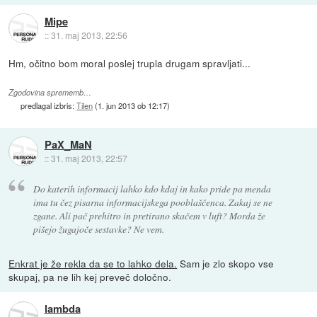
Mipe
::
31. maj 2013, 22:56
Hm, očitno bom moral poslej trupla drugam spravljati...
Zgodovina sprememb…
predlagal izbris:
Tilen
(
1. jun 2013 ob 12:17
)
PaX_MaN
::
31. maj 2013, 22:57
Do katerih informacij lahko kdo kdaj in kako pride pa menda
ima tu čez pisarna informacijskega pooblaščenca. Zakaj se ne
zgane. Ali pač prehitro in pretirano skačem v luft? Morda že
pišejo žugajoče sestavke? Ne vem.
Enkrat je že rekla da se to lahko dela.
Sam je zlo skopo vse
skupaj, pa ne lih kej preveč določno.
lambda