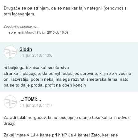
Drugače se pa strinjam, da so nas kar fajn nategnili(cenovno) s
tem ločevanjem.
Zgodovina sprememb…
spremenil:
Magic1
(
1. jun 2013 ob 10:59
)
Siddh
::
1. jun 2013, 11:06
ni boljšega biznisa kot smetarstvo
stranke ti plačujejo, da od njih odpelješ surovine, ki jih že v večino
oni razvrstijo, potem nekaj malega razvrsti smetarska firma, nato
pa se to dalje proda, profit na obeh koncih
...:TOMI:...
::
1. jun 2013, 11:17
Zaradi takih nergačev, ki ne ločujejo je stanje tako kot je in odvoz
dražji.
Zakaj imate v LJ 4 kante pri hiši? Ja 4 kante! Zato, ker lene