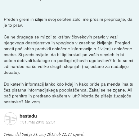
Preden grem in izlijem svoj celoten žolč, me prosim prepričajte, da
je to prav.
Če ne drugega se mi zdi to kršitev človekovih pravic v vezi
njegovega dostojanstva in vpogleda v zasebno življenje. Pregled
smeti pač lahko predvidi določene informacije o življenju določene
osebe. Si predstavljate, da bi tipi brskali po vaših smeteh in bi
potem dobivali kataloge na podlagi njihovih ugotovitev? In to se mi
zdi narobe na še veliko drugih stopnjah (naj ostane za nadaljnjo
debato).
Do katerih informacij lahko kdo kdaj in kako pride pa menda ima tu
čez pisarna informacijskega pooblaščenca. Zakaj se ne zgane. Ali
pač prehitro in pretirano skačem v luft? Morda že pišejo žugajoče
sestavke? Ne vem.
bastadu
::
31. maj 2013, 22:31
Yohan del Sud
je
31. maj 2013 ob 22:27
izjavil
: