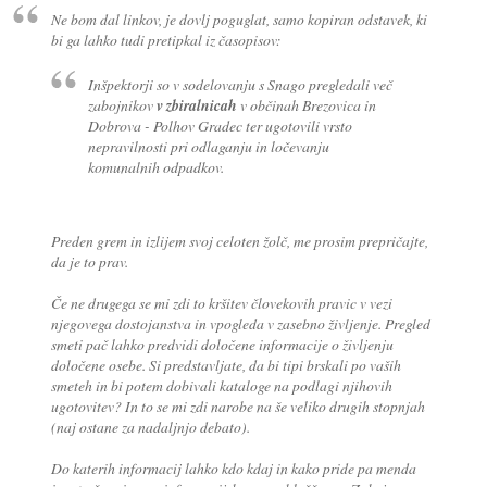
Ne bom dal linkov, je dovlj poguglat, samo kopiran odstavek, ki
bi ga lahko tudi pretipkal iz časopisov:
Inšpektorji so v sodelovanju s Snago pregledali več
zabojnikov
v zbiralnicah
v občinah Brezovica in
Dobrova - Polhov Gradec ter ugotovili vrsto
nepravilnosti pri odlaganju in ločevanju
komunalnih odpadkov.
Preden grem in izlijem svoj celoten žolč, me prosim prepričajte,
da je to prav.
Če ne drugega se mi zdi to kršitev človekovih pravic v vezi
njegovega dostojanstva in vpogleda v zasebno življenje. Pregled
smeti pač lahko predvidi določene informacije o življenju
določene osebe. Si predstavljate, da bi tipi brskali po vaših
smeteh in bi potem dobivali kataloge na podlagi njihovih
ugotovitev? In to se mi zdi narobe na še veliko drugih stopnjah
(naj ostane za nadaljnjo debato).
Do katerih informacij lahko kdo kdaj in kako pride pa menda