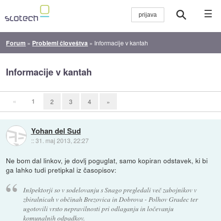
☰
Forum
»
Problemi človeštva
»
Informacije v kantah
Informacije v kantah
«
1
2
3
4
»
Yohan del Sud
::
31. maj 2013, 22:27
Ne bom dal linkov, je dovlj poguglat, samo kopiran odstavek, ki bi
ga lahko tudi pretipkal iz časopisov:
Inšpektorji so v sodelovanju s Snago pregledali več zabojnikov v
zbiralnicah v občinah Brezovica in Dobrova - Polhov Gradec ter
ugotovili vrsto nepravilnosti pri odlaganju in ločevanju
komunalnih odpadkov.