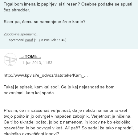
Trgal bom imena iz papirjev, si ti resen? Osebne podatke se spusti
čez shredder.
Sicer pa, čemu so namenjene črne kante?
Zgodovina sprememb…
spremenil:
para!
(
1. jun 2013 ob 11:42
)
...:TOMI:...
::
1. jun 2013, 11:53
http://www.kpv.si/e_odvoz/datoteke/Kam_...
Tukaj je spisek, kam kaj sodi. Če je kaj nejasnosti se bom
pozanimal, kam kaj spada.
Prosim, če mi izračunaš verjetnost, da je nekdo namenoma vzel
tvojo pošto in jo odvrgel v napačen zabojnik. Verjetnost je ničelna.
Če ti bo ukradel pošto, jo bo z namenom, in lopov ne bo ekološko
ozaveščen in bo odvrgel v koš. Ali pač? So sedaj že tako napredni,
ekološko ozaveščeni lopovi?