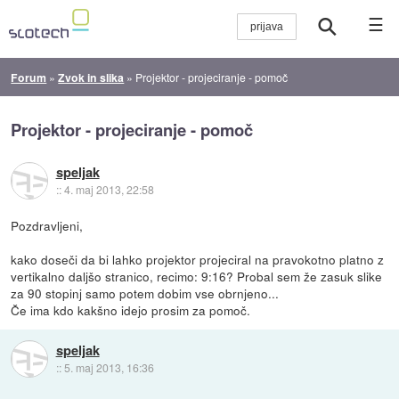
☰
Forum
»
Zvok in slika
»
Projektor - projeciranje - pomoč
Projektor - projeciranje - pomoč
speljak
::
4. maj 2013, 22:58
Pozdravljeni,
kako doseči da bi lahko projektor projeciral na pravokotno platno z
vertikalno daljšo stranico, recimo: 9:16? Probal sem že zasuk slike
za 90 stopinj samo potem dobim vse obrnjeno...
Če ima kdo kakšno idejo prosim za pomoč.
speljak
::
5. maj 2013, 16:36