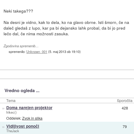
Neki takega???
Na desni je vidno, kak to dela, ko na glavo obrne. Isti šmorn, če na
daleč gledaš z lupo, kar pa bi dejansko lahk probal, da bi jo pred
lečo dal, če nima možnosti zasuka.
Zgodovina sprememb…
spremenilo:
Unknown_001
(
5. maj 2013 ob 19:10
)
Vredno ogleda ...
Tema
Sporočila
»
Doma narejen projektor
428
frikec()
Oddelek:
Zvok in slika
»
Vidljivost ponoči
79
TheJack