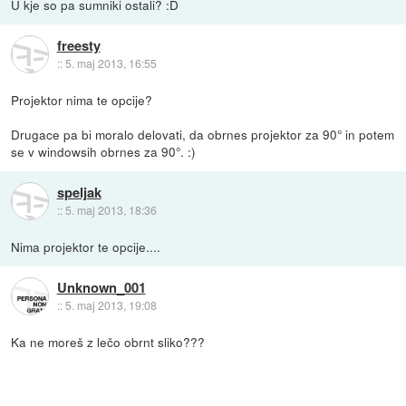
U kje so pa sumniki ostali? :D
freesty
::
5. maj 2013, 16:55
Projektor nima te opcije?
Drugace pa bi moralo delovati, da obrnes projektor za 90° in potem
se v windowsih obrnes za 90°. :)
speljak
::
5. maj 2013, 18:36
Nima projektor te opcije....
Unknown_001
::
5. maj 2013, 19:08
Ka ne moreš z lečo obrnt sliko???