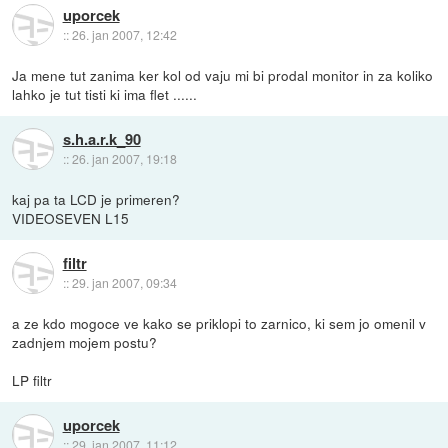
uporcek
::
26. jan 2007, 12:42
Ja mene tut zanima ker kol od vaju mi bi prodal monitor in za koliko
lahko je tut tisti ki ima flet ......
s.h.a.r.k_90
::
26. jan 2007, 19:18
kaj pa ta LCD je primeren?
VIDEOSEVEN L15
filtr
::
29. jan 2007, 09:34
a ze kdo mogoce ve kako se priklopi to zarnico, ki sem jo omenil v
zadnjem mojem postu?
LP filtr
uporcek
::
29. jan 2007, 11:12