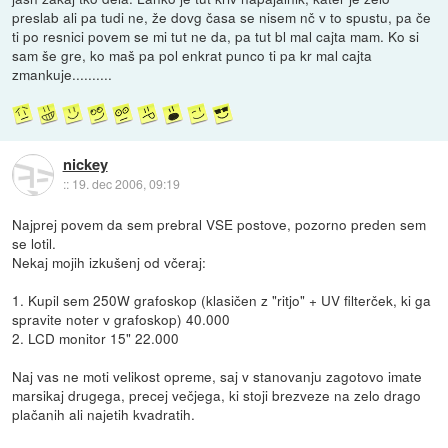
preslab ali pa tudi ne, že dovg časa se nisem nč v to spustu, pa če
ti po resnici povem se mi tut ne da, pa tut bl mal cajta mam. Ko si
sam še gre, ko maš pa pol enkrat punco ti pa kr mal cajta
zmankuje..........
nickey
::
19. dec 2006, 09:19
Najprej povem da sem prebral VSE postove, pozorno preden sem
se lotil.
Nekaj mojih izkušenj od včeraj:
1. Kupil sem 250W grafoskop (klasičen z "ritjo" + UV filterček, ki ga
spravite noter v grafoskop) 40.000
2. LCD monitor 15" 22.000
Naj vas ne moti velikost opreme, saj v stanovanju zagotovo imate
marsikaj drugega, precej večjega, ki stoji brezveze na zelo drago
plačanih ali najetih kvadratih.