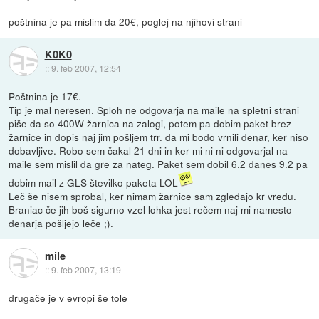
poštnina je pa mislim da 20€, poglej na njihovi strani
K0K0
::
9. feb 2007, 12:54
Poštnina je 17€.
Tip je mal neresen. Sploh ne odgovarja na maile na spletni strani
piše da so 400W žarnica na zalogi, potem pa dobim paket brez
žarnice in dopis naj jim pošljem trr. da mi bodo vrnili denar, ker niso
dobavljive. Robo sem čakal 21 dni in ker mi ni ni odgovarjal na
maile sem mislil da gre za nateg. Paket sem dobil 6.2 danes 9.2 pa
dobim mail z GLS številko paketa LOL
Leč še nisem sprobal, ker nimam žarnice sam zgledajo kr vredu.
Braniac če jih boš sigurno vzel lohka jest rečem naj mi namesto
denarja pošljejo leče ;).
mile
::
9. feb 2007, 13:19
drugače je v evropi še tole