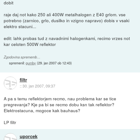
dobit
raje daj not kako 250 ali 400W metalhalogen z E40 grlom. vse
potrebno (zarnico, grlo, dusilko in vzigno napravo) dobis v vsaki
elektro stacuni...
edit: lahk probas tud z navadnimi halogenkami, recimo vrzes not
kar celoten 500W reflektor
Zgodovina sprememb…
spremenil:
gumby
(
29. jan 2007 ob 12:43
)
filtr
::
30. jan 2007, 09:37
A pa s temu reflektorjem recmo, nau problema kar se tice
pregrevanja? Kje pa bi se recmo dobu ksn tak reflektor?
Elektrostacuna, mogoce kak bauhaus?
LP filtr
uporcek