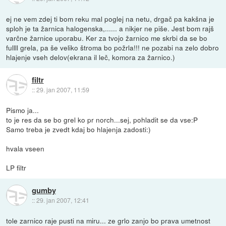
ej ne vem zdej ti bom reku mal poglej na netu, drgač pa kakšna je
sploh je ta žarnica halogenska,...... a nikjer ne piše. Jest bom rajš
varčne žarnice uporabu. Ker za tvojo žarnico me skrbi da se bo
fullll grela, pa še veliko štroma bo požrla!!! ne pozabi na zelo dobro
hlajenje vseh delov(ekrana il leč, komora za žarnico.)
filtr
::
29. jan 2007, 11:59
Pismo ja...
to je res da se bo grel ko pr norch...sej, pohladit se da vse:P
Samo treba je zvedt kdaj bo hlajenja zadosti:)
hvala vseen
LP filtr
gumby
::
29. jan 2007, 12:41
tole zarnico raje pusti na miru... ze grlo zanjo bo prava umetnost