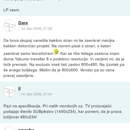
LP vsem
Dare
::
14. dec 2006, 07:36
Da bova skupaj naredila kakšno stran mi še zaenkrat manjka
kakšen dokončan projekt. Na morem pisat o stvari, o kateri
zaenkrat samo teoretiziram
Kar se tiče tistega zaslona imam
doma Yakumo traveller 8 s podobno resolucijo. In verjemi mi, da je
točk premalo. Na exclusiv imaš tisti zaslon 800x480. Na izzotek pa
še enega boljšega. Mislim da je 800x600. Vendar pa so cene
precej zasoljene.
il
::
14. dec 2006, 07:41
Pazi na specifikacije. Pri malih monitorjih oz. TV proizvajalci
podajajo število SUBpikslov (1440x234), kar pomeni, da je prava
ločljivost 480x234!
wooshy