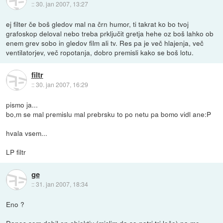
::
30. jan 2007, 13:27
ej filter če boš gledov mal na črn humor, ti takrat ko bo tvoj
grafoskop deloval nebo treba prključit gretja hehe oz boš lahko ob
enem grev sobo in gledov film ali tv. Res pa je več hlajenja, več
ventilatorjev, več ropotanja, dobro premisli kako se boš lotu.
filtr
::
30. jan 2007, 16:29
pismo ja...
bo,m se mal premislu mal prebrsku to po netu pa bomo vidl ane:P
hvala vsem...
LP filtr
ge
::
31. jan 2007, 18:34
Eno ?