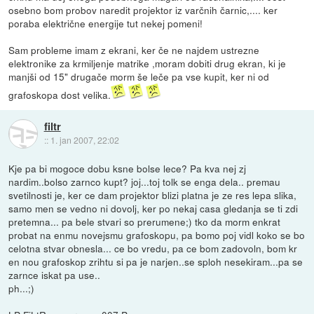
osebno bom probov naredit projektor iz varčnih čarnic,.... ker
poraba električne energije tut nekej pomeni!
Sam probleme imam z ekrani, ker če ne najdem ustrezne
elektronike za krmiljenje matrike ,moram dobiti drug ekran, ki je
manjši od 15" drugače morm še leče pa vse kupit, ker ni od
grafoskopa dost velika.
filtr
::
1. jan 2007, 22:02
Kje pa bi mogoce dobu ksne bolse lece? Pa kva nej zj
nardim..bolso zarnco kupt? joj...toj tolk se enga dela.. premau
svetilnosti je, ker ce dam projektor blizi platna je ze res lepa slika,
samo men se vedno ni dovolj, ker po nekaj casa gledanja se ti zdi
pretemna... pa bele stvari so prerumene;) tko da morm enkrat
probat na enmu novejsmu grafoskopu, pa bomo poj vidl koko se bo
celotna stvar obnesla... ce bo vredu, pa ce bom zadovoln, bom kr
en nou grafoskop zrihtu si pa je narjen..se sploh nesekiram...pa se
zarnce iskat pa use..
ph...;)