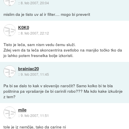
::
8. feb 2007, 20:04
mislim da je tisto uv al ir filter.... mogo bi preverit
K0K0
::
8. feb 2007, 22:12
Tisto je leča, sam nism vedu čemu služi.
Zdej vem da ta leča skoncentrira svetlobo na manjšo točko tko da
jo lahko potem fresnelka bolje izkoristi.
brainiac20
::
9. feb 2007, 11:45
Pa bi se dalo to kak v slovenijo naročit? Samo kolko bi te bla
poštnina pa vprašanje če bi carinili robo??? Ma kdo kake izkušnje
z tem?
mile
::
9. feb 2007, 11:51
tole je iz nemčije, tako da carine ni