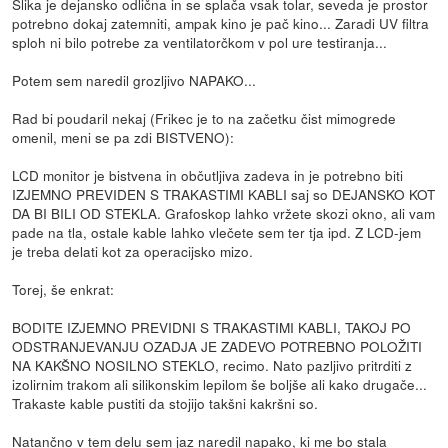
Slika je dejansko odlična in se splača vsak tolar, seveda je prostor
potrebno dokaj zatemniti, ampak kino je pač kino... Zaradi UV filtra
sploh ni bilo potrebe za ventilatorčkom v pol ure testiranja...
Potem sem naredil grozljivo NAPAKO...
Rad bi poudaril nekaj (Frikec je to na začetku čist mimogrede
omenil, meni se pa zdi BISTVENO):
LCD monitor je bistvena in občutljiva zadeva in je potrebno biti
IZJEMNO PREVIDEN S TRAKASTIMI KABLI saj so DEJANSKO KOT
DA BI BILI OD STEKLA. Grafoskop lahko vržete skozi okno, ali vam
pade na tla, ostale kable lahko vlečete sem ter tja ipd. Z LCD-jem
je treba delati kot za operacijsko mizo.
Torej, še enkrat:
BODITE IZJEMNO PREVIDNI S TRAKASTIMI KABLI, TAKOJ PO
ODSTRANJEVANJU OZADJA JE ZADEVO POTREBNO POLOŽITI
NA KAKŠNO NOSILNO STEKLO, recimo. Nato pazljivo pritrditi z
izolirnim trakom ali silikonskim lepilom še boljše ali kako drugače...
Trakaste kable pustiti da stojijo takšni kakršni so.
Natančno v tem delu sem jaz naredil napako, ki me bo stala