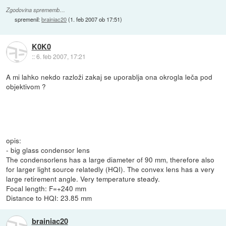
Zgodovina sprememb…
spremenil:
brainiac20
(
1. feb 2007 ob 17:51
)
K0K0
::
6. feb 2007, 17:21
A mi lahko nekdo razloži zakaj se uporablja ona okrogla leča pod
objektivom ?
opis:
- big glass condensor lens
The condensorlens has a large diameter of 90 mm, therefore also
for larger light source relatedly (HQI). The convex lens has a very
large retirement angle. Very temperature steady.
Focal length: F=+240 mm
Distance to HQI: 23.85 mm
brainiac20