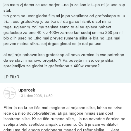
jes mam zj doma ze use narjen...no ja ze ksn let...pa mi je use skp
stal.
tko grem pa ucer gledat film mi je pa ventilator od grafoskopa su u
tri.... ceu grafoskop je pa tko str da ga se hisnik u sol nima
taga..uglaunm. zdj me zanima samo to al se splaca nabavt
grafoskop za ene 40 k z 400w zarnco ker sedaj sm mu 250 pa ni
blo glih usec no...tko mal prevec rumena slika je bla no...pa mal
prevec motna slika...sej drgac gledat se je dal pa use
al nej rajs nabavm ksn grafoskop ali novo zarnico in vse potrebno
da se stavim nanovo projektor? Pa povejte mi se, ce je slika
sprejemljiva za gledat iz grafoskopa z 400w zarnco?
LP FiLtR
uporcek
::
31. dec 2006, 14:50
Filter ja no kr se tiče mal meglene al nejasne slike, lahko so krive
leče da niso dovoljkvalitetne, ali pa mogoče nimaš sam dost
izostrene slike. Kr se tiče rumene slike,.. ja no navadne čarnice ne
svetijo z belo svetlobo ampak z rumeno. Če ti je sam ventilator
crknu ma dej enega podobnega magari od računalnika,.... Jest