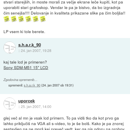
stvari starejših, in moste morali za večje ekrane leče kupiti, kot pa
uporabiti stari grafoskop. Vendar le pa je bistvo, da bo izgradnja
čim senejša!!!! Delovanje in kvaliteta prikazane slike pa čim boljša!!
LP vsem ki tole berete.
s.h.a.r.k_90
::
24. jan 2007, 19:28
kaj tale lcd je primeren?
Sony SDM-M51 15" LCD
Zgodovina sprememb…
spremenil:
s.h.a.r.k_90
(
24. jan 2007 ob 19:31
)
uporcek
::
25. jan 2007, 14:00
glej več al mn je vsak lcd primern. To pa vidš tko da kot prvo ga
lahko priključiš na VGA ali s-video, to je še bolš. Kako je pa znorej
sestavljen pa ne morš kej preveč vedt, ker ga nis odpru pa probov