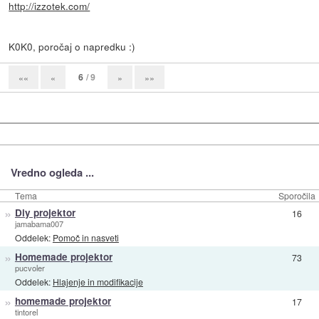
http://izzotek.com/
K0K0, poročaj o napredku :)
6
/ 9
««
«
»
»»
Vredno ogleda ...
Tema
Sporočila
»
Diy projektor
16
jamabama007
Oddelek:
Pomoč in nasveti
»
Homemade projektor
73
pucvoler
Oddelek:
Hlajenje in modifikacije
»
homemade projektor
17
tintorel