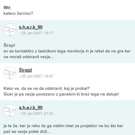
,
filtr
katero žarnico?
s.h.a.r.k_90
::
25. jan 2007, 18:17
Širajzl
sn se kontaktiro z lastnikom tega monitorja in je rekel da ne gre ker
ne moraš odstranit vezja...
Širajzl
::
25. jan 2007, 19:47
Kako ve, da se ne da odstranit, kaj je probal?
Sicer je pa vezje povezano z panelom ki brez tega ne deluje!
s.h.a.r.k_90
::
25. jan 2007, 21:23
ja te že. ker je reko če ga mislim imet za projektor ne bo šlo ker
pač se vezje polek drži...