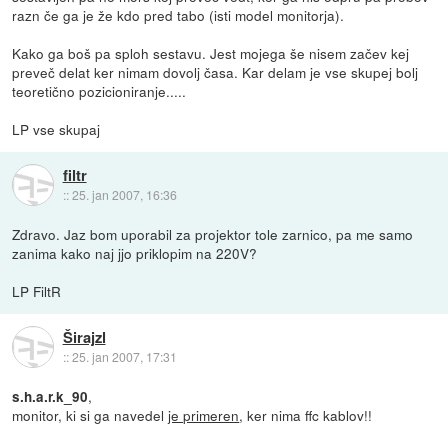
razn če ga je že kdo pred tabo (isti model monitorja).
Kako ga boš pa sploh sestavu. Jest mojega še nisem začev kej
preveč delat ker nimam dovolj časa. Kar delam je vse skupej bolj
teoretično pozicioniranje.....
LP vse skupaj
filtr
::
25. jan 2007, 16:36
Zdravo. Jaz bom uporabil za projektor tole zarnico, pa me samo
zanima kako naj jjo priklopim na 220V?
LP FiltR
Širajzl
::
25. jan 2007, 17:31
,
s.h.a.r.k_90
monitor, ki si ga navedel
je primeren
, ker nima ffc kablov!!