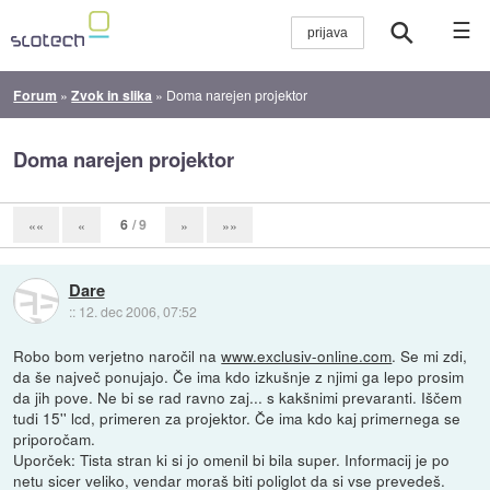
☰
Forum
»
Zvok in slika
»
Doma narejen projektor
Doma narejen projektor
6
/ 9
««
«
»
»»
Dare
::
12. dec 2006, 07:52
Robo bom verjetno naročil na
www.exclusiv-online.com
. Se mi zdi,
da še največ ponujajo. Če ima kdo izkušnje z njimi ga lepo prosim
da jih pove. Ne bi se rad ravno zaj... s kakšnimi prevaranti. Iščem
tudi 15'' lcd, primeren za projektor. Če ima kdo kaj primernega se
priporočam.
Uporček: Tista stran ki si jo omenil bi bila super. Informacij je po
netu sicer veliko, vendar moraš biti poliglot da si vse prevedeš.