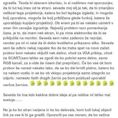
zgradila. Tkoda bi obenem izkoristu, in si naštimov mal sponzorjev,
da bi tut kej imev od te strani. seveda moj silj je tak, da bi zmanjšov
velikost tega projektorja, katera bo bol lepšega izgleda, in mogoče
bolj uporabna, mogoče še bolj približana glede funkcij, katere že
uporabljajo kupljeni projektorji. Ob enem pa bi se nekako usmeril v
smer čim cenejše izgradnje. Največji problem razn pomankanja
časa, je to, da imam nek ekran, ki pa nima elektronike da bi se
priključila na monitor. Seveda sem neko zadevco že razvijal,
vendar pa mi ni ratal da bi dobiv kvalitetno prikazano sliko. Seveda
sem še odkriv nekaj napakic tko da bo treba spet na novo začet.
probov bom nekako vključit nek dalinc, vhod za VGA priklop, vhod
za SCART(sam lahko se zgodi da bo pokriot samo delno, samo
RGB kanali, za s-vide še nisem čist prepričan). Če bo vse ok bom
probov še narest nekako tako, da se bo dal krmilt platno, katero bo
na nekem vodilu in se bo ob vklopu projektorja samo iztegnilo oz
odprlo. namesto tistih dragih žarnic pa bom poizkusil uporabiti
varčne žarnice.
Seveda če ima kdo kakšne dobre ideje al pa rešitve mi lahko mal
svetuje.......
No ja ko bo stran narjena in ko bo delovala, bom tudi tukaj objavil
link za vse ki bi ga gradili. Opozoriti pa vas moram, da bo večina