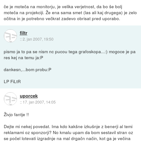
če je moteča na monitorju, je velika verjetnost, da bo še bolj
moteča na projekciji. Že ena sama smet (las ali kaj drugega) je zelo
očitna in je potrebno večkrat zadevo obrisat pred uporabo.
filtr
::
2. jan 2007, 19:50
pismo ja to pa se nism nc pucou tega grafoskopa...:) mogoce je pa
res kej na temu ja:P
dankesn,...bom probu:P
LP FiLtR
uporcek
::
17. jan 2007, 14:05
Živjo fantje !!
Dejte mi nekej povedat. Ima kdo kakšne izkušnje z benerji al temi
reklamami oz sponzorji? No kmalu upam da bom sestavil stran oz
se počel lotevati izgradnje na mal drgačn način, kot ga je večina