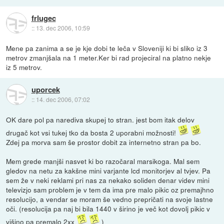
frlugec
::
13. dec 2006, 10:59
Mene pa zanima a se je kje dobi te leča v Sloveniji ki bi sliko iz 3
metrov zmanjšala na 1 meter.Ker bi rad projeciral na platno nekje
iz 5 metrov.
uporcek
::
14. dec 2006, 07:02
OK dare pol pa narediva skupej to stran. jest bom itak delov
drugač kot vsi tukej tko da bosta 2 uporabni možnosti!
Zdej pa morva sam še prostor dobit za internetno stran pa bo.
Mem grede manjši nasvet ki bo razočaral marsikoga. Mal sem
gledov na netu za kakšne mini varjante lcd monitorjev al tvjev. Pa
sem že v neki reklami pri nas za nekako soliden denar videv mini
televizjo sam problem je v tem da ima pre malo pikic oz premajhno
resolucijo, a vendar se moram še vedno prepričati na svoje lastne
oči. (resolucija pa naj bi bila 1440 v širino je več kot dovolj pikic v
višino pa premalo 2xx
)