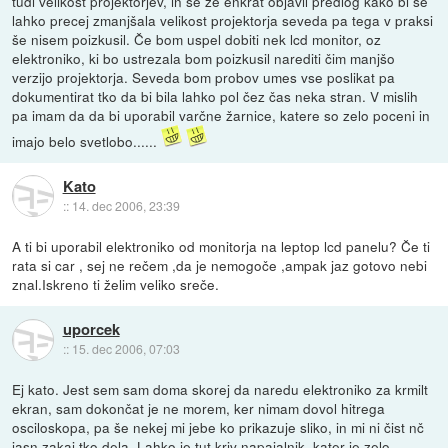
tudi velikost projektorjev, in se že enkrat objavil predlog kako bi se
lahko precej zmanjšala velikost projektorja seveda pa tega v praksi
še nisem poizkusil. Če bom uspel dobiti nek lcd monitor, oz
elektroniko, ki bo ustrezala bom poizkusil narediti čim manjšo
verzijo projektorja. Seveda bom probov umes vse poslikat pa
dokumentirat tko da bi bila lahko pol čez čas neka stran. V mislih
pa imam da da bi uporabil varčne žarnice, katere so zelo poceni in
imajo belo svetlobo......
Kato
::
14. dec 2006, 23:39
A ti bi uporabil elektroniko od monitorja na leptop lcd panelu? Če ti
rata si car , sej ne rečem ,da je nemogoče ,ampak jaz gotovo nebi
znal.Iskreno ti želim veliko sreče.
uporcek
::
15. dec 2006, 07:03
Ej kato. Jest sem sam doma skorej da naredu elektroniko za krmilt
ekran, sam dokončat je ne morem, ker nimam dovol hitrega
osciloskopa, pa še nekej mi jebe ko prikazuje sliko, in mi ni čist nč
jasn zakaj tko dela. Lahko je tut kriv napajalnik, kater je zelo