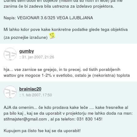
Danes sem dobil en objektiv (mislim da so notri tri leče) pa me
zanima če bi zadeva bila ustrezna za izdelavo projektora.
Napis: VEGIONAR 3.6/325 VEGA LJUBLJANA
Mi lahko kdor pove kake konkretne podatke glede tega objektiva
(za poznejše izračune)
gumby
::
31. jan 2007, 21:26
hja... vse zarnice se grejejo, in to precej. od tistih porabljenih
wattov gre mogoce 1-2% v svetlobo, ostalo je (nekoristna) toplota
brainiac20
::
1. feb 2007, 17:50
AJA da omenim... če kdo prodava kake leče .... kake fresnelke al
pa bilo kaj , kaj se da uporabit v projektorju me lahko doda na msn:
stifmajster@gmail.com , al pa telefon: 031 830 145!
Kupujem pa čisto fse kaj se da uporabit!