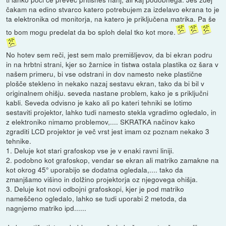
čakam na edino stvarco katero potrebujem za izdelavo ekrana to je
ta elektronika od monitorja, na katero je priključena matrika. Pa še
to bom mogu predelat da bo sploh delal tko kot more.
No hotev sem reči, jest sem malo premišljevov, da bi ekran podru
in na hrbtni strani, kjer so žarnice in tistwa ostala plastika oz šara v
našem primeru, bi vse odstrani in dov namesto neke plastične
plošče stekleno in nekako nazaj sestavu ekran, tako da bi bil v
originalnem ohišju. seveda nastane problem, kako je s priključni
kabli. Seveda odvisno je kako ali po kateri tehniki se lotimo
sestaviti projektor, lahko tudi namesto stekla vgradimo ogledalo, in
z elektroniko nimamo problemov,.... SKRATKA načinov kako
zgraditi LCD projektor je več vrst jest imam oz poznam nekako 3
tehnike.
1. Deluje kot stari grafoskop vse je v enaki ravni liniji.
2. podobno kot grafoskop, vendar se ekran ali matriko zamakne na
kot okrog 45° uporabijo se dodatna ogledala,.... tako da
zmanjšamo višino in dolžino projektorja oz njegovega ohišja.
3. Deluje kot novi odbojni grafoskopi, kjer je pod matriko
nameščeno ogledalo, lahko se tudi uporabi 2 metoda, da
nagnjemo matriko ipd......