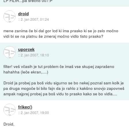
LP FiLtR...pa srecno 007:P
droid
::
2. jan 2007, 01:24
mene zanima če bi dal gor lcd ki ima prasko ki se jo zelo močno
vidi bi se na platnu še zmeraj močno vidlo tisto prasko?
uporcek
::
2. jan 2007, 18:10
filter! veš včasih je tut problem če imaš vse skupej zaprašeno
hahahha (leče ekran,....)
Droid ja probej pa boš vidu sigurno se bo nekej poznal sam kolk je
pa druga mogoče bi bilo fajn da jo rahlo z kakšno snovjo zapovneš
ampak najprej probej pa boš vidu to prasko kako se bo vidla....
frikec()
::
2. jan 2007, 19:00
Droid,