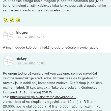
Ja kr se tiče tistega kabla mogoče je boš res natančen pazljiv pa
če je tehnologija tistih kablčkov taka lahko popraviš drugače lahko
sam vržeš v kanto oz. jest rabim elektronko.
frlugec
::
29. dec 2006, 09:16
A ima mogoče kdo doma kakšno dobro lečo,sem svojo razbil.
nickey
::
29. dec 2006, 10:03
Po enem tednu uživanja v velikem zaslonu, sem se naveličal
celotne konstrukcije sredi sobe. Nimam časa da bi grafoskop
razstavljal in dobil bolj kompaktno zadevo. Grafoskop je odličen,
majhen, lahek (8 kg), ampak... Tako da prodajam: Grafoskop
Horizon H 1310 (3 lečni) 250 W
link:
http://www.vega.si/slo/?template=produc...
z brezhibno sliko, (kupljen v trgovini, star 10 dni) + IR filter =
28.000, nov je stal 35.000 + IR filter 5.000, račun priložim... Po
mojih izkušnjah 250W povsem zadostuje, saj pri prižganih lučeh,