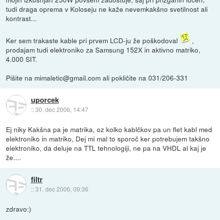
tudi draga oprema v Koloseju ne kaže nevemkakšno svetilnost ali
kontrast...
Ker sem trakaste kable pri prvem LCD-ju že poškodoval
,
prodajam tudi elektroniko za Samsung 152X in aktivno matriko,
4.000 SIT.
Pišite na mimaletic@gmail.com ali pokličite na 031/206-331
uporcek
::
30. dec 2006, 14:47
Ej niky Kakšna pa je matrika, oz kolko kablčkov pa un flet kabl med
elektroniko in matriko, Dej mi mal to sporoč ker potrebujem takšno
elektroniko, da deluje na TTL tehnologiji, ne pa na VHDL al kaj je
že....
filtr
::
31. dec 2006, 09:36
zdravo:)