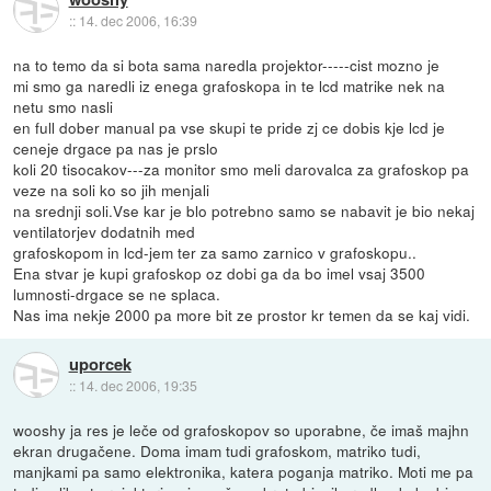
::
14. dec 2006, 16:39
na to temo da si bota sama naredla projektor-----cist mozno je
mi smo ga naredli iz enega grafoskopa in te lcd matrike nek na
netu smo nasli
en full dober manual pa vse skupi te pride zj ce dobis kje lcd je
ceneje drgace pa nas je prslo
koli 20 tisocakov---za monitor smo meli darovalca za grafoskop pa
veze na soli ko so jih menjali
na srednji soli.Vse kar je blo potrebno samo se nabavit je bio nekaj
ventilatorjev dodatnih med
grafoskopom in lcd-jem ter za samo zarnico v grafoskopu..
Ena stvar je kupi grafoskop oz dobi ga da bo imel vsaj 3500
lumnosti-drgace se ne splaca.
Nas ima nekje 2000 pa more bit ze prostor kr temen da se kaj vidi.
uporcek
::
14. dec 2006, 19:35
wooshy ja res je leče od grafoskopov so uporabne, če imaš majhn
ekran drugačene. Doma imam tudi grafoskom, matriko tudi,
manjkami pa samo elektronika, katera poganja matriko. Moti me pa