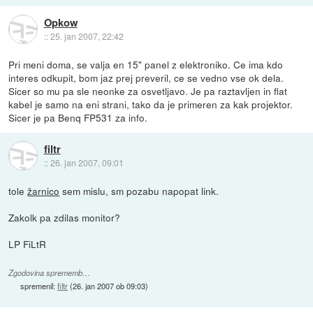
Opkow
::
25. jan 2007, 22:42
Pri meni doma, se valja en 15" panel z elektroniko. Ce ima kdo
interes odkupit, bom jaz prej preveril, ce se vedno vse ok dela.
Sicer so mu pa sle neonke za osvetljavo. Je pa raztavljen in flat
kabel je samo na eni strani, tako da je primeren za kak projektor.
Sicer je pa Benq FP531 za info.
filtr
::
26. jan 2007, 09:01
tole
žarnico
sem mislu, sm pozabu napopat link.
Zakolk pa zdilas monitor?
LP FiLtR
Zgodovina sprememb…
spremenil:
filtr
(
26. jan 2007 ob 09:03
)