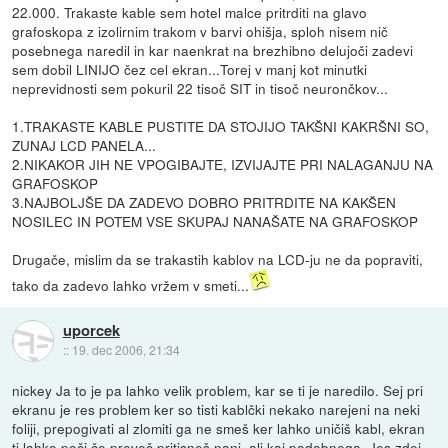
22.000. Trakaste kable sem hotel malce pritrditi na glavo
grafoskopa z izolirnim trakom v barvi ohišja, sploh nisem nič
posebnega naredil in kar naenkrat na brezhibno delujoči zadevi
sem dobil LINIJO čez cel ekran...Torej v manj kot minutki
neprevidnosti sem pokuril 22 tisoč SIT in tisoč neurončkov...
1.TRAKASTE KABLE PUSTITE DA STOJIJO TAKŠNI KAKRŠNI SO,
ZUNAJ LCD PANELA...
2.NIKAKOR JIH NE VPOGIBAJTE, IZVIJAJTE PRI NALAGANJU NA
GRAFOSKOP
3.NAJBOLJŠE DA ZADEVO DOBRO PRITRDITE NA KAKŠEN
NOSILEC IN POTEM VSE SKUPAJ NANAŠATE NA GRAFOSKOP
Drugače, mislim da se trakastih kablov na LCD-ju ne da popraviti,
tako da zadevo lahko vržem v smeti...
uporcek
::
19. dec 2006, 21:34
nickey Ja to je pa lahko velik problem, kar se ti je naredilo. Sej pri
ekranu je res problem ker so tisti kablčki nekako narejeni na neki
foliji, prepogivati al zlomiti ga ne smeš ker lahko uničiš kabl, ekran
ti lahko poči če preveč pritisneš nanj, ali kaj podobnega. Jes zdej