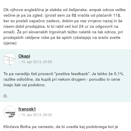
Ok njihova angleščina je slabša od italijanske, ampak odnos velike
večine je pa za zgled. (prosil sem za 8$ vračila od plačanih 11$,
ker so poslali napačno zadevo, dobim pa vse vrnjeno nazaj in še
nisem dobil prodajalca, ki bi rabil več kot 24 ur za odgovorit na
email). Že pri slovenskih trgovinah težko naletiš na tak odnos, pri
prodajalcih rabljene robe pa še sploh (obstajajo na srečo svetle
izjeme)
Okapi
::
10. apr 2013, 00:59
To pa naredijo tisti procenti "positive feedback". Je lahko že 0,1%
razlike odločilne, da kupiš pri nekom drugem - ponudbo in cene
imajo itak vsi podobno.
O.
francek1
::
10. apr 2013, 09:33
Klinčeva Bolha pa namesto, da bi uvedla kaj podobnega kot je