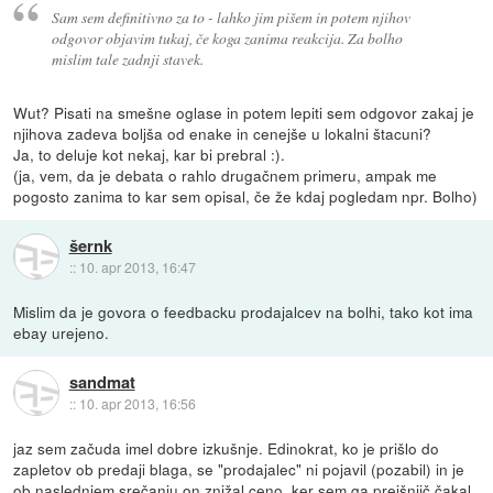
Sam sem definitivno za to - lahko jim pišem in potem njihov
odgovor objavim tukaj, če koga zanima reakcija. Za bolho
mislim tale zadnji stavek.
Wut? Pisati na smešne oglase in potem lepiti sem odgovor zakaj je
njihova zadeva boljša od enake in cenejše u lokalni štacuni?
Ja, to deluje kot nekaj, kar bi prebral :).
(ja, vem, da je debata o rahlo drugačnem primeru, ampak me
pogosto zanima to kar sem opisal, če že kdaj pogledam npr. Bolho)
šernk
::
10. apr 2013, 16:47
Mislim da je govora o feedbacku prodajalcev na bolhi, tako kot ima
ebay urejeno.
sandmat
::
10. apr 2013, 16:56
jaz sem začuda imel dobre izkušnje. Edinokrat, ko je prišlo do
zapletov ob predaji blaga, se "prodajalec" ni pojavil (pozabil) in je
ob naslednjem srečanju on znižal ceno, ker sem ga prejšnjič čakal.