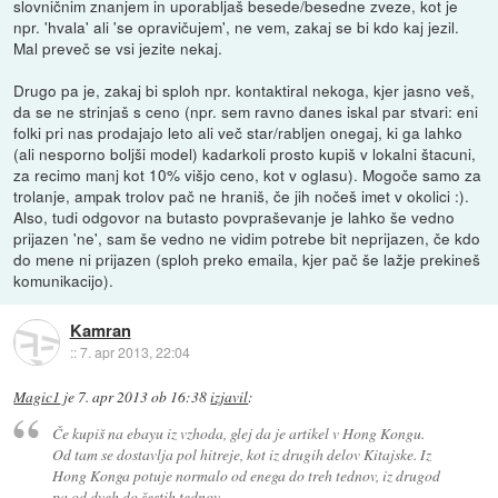
slovničnim znanjem in uporabljaš besede/besedne zveze, kot je
npr. 'hvala' ali 'se opravičujem', ne vem, zakaj se bi kdo kaj jezil.
Mal preveč se vsi jezite nekaj.
Drugo pa je, zakaj bi sploh npr. kontaktiral nekoga, kjer jasno veš,
da se ne strinjaš s ceno (npr. sem ravno danes iskal par stvari: eni
folki pri nas prodajajo leto ali več star/rabljen onegaj, ki ga lahko
(ali nesporno boljši model) kadarkoli prosto kupiš v lokalni štacuni,
za recimo manj kot 10% višjo ceno, kot v oglasu). Mogoče samo za
trolanje, ampak trolov pač ne hraniš, če jih nočeš imet v okolici :).
Also, tudi odgovor na butasto povpraševanje je lahko še vedno
prijazen 'ne', sam še vedno ne vidim potrebe bit neprijazen, če kdo
do mene ni prijazen (sploh preko emaila, kjer pač še lažje prekineš
komunikacijo).
Kamran
::
7. apr 2013, 22:04
Magic1
je
7. apr 2013 ob 16:38
izjavil
:
Če kupiš na ebayu iz vzhoda, glej da je artikel v Hong Kongu.
Od tam se dostavlja pol hitreje, kot iz drugih delov Kitajske. Iz
Hong Konga potuje normalo od enega do treh tednov, iz drugod
pa od dveh do šestih tednov.