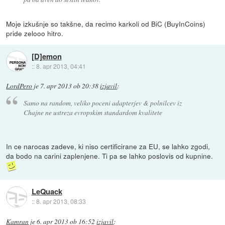
Moje izkušnje so takšne, da recimo karkoli od BiC (BuyInCoins)
pride zelooo hitro.
[D]emon
::
8. apr 2013, 04:41
LordPero
je
7. apr 2013 ob 20:38
izjavil
:
Samo na random, veliko poceni adapterjev & polnilcev iz
Chajne ne ustreza evropskim standardom kvalitete
In ce narocas zadeve, ki niso certificirane za EU, se lahko zgodi,
da bodo na carini zaplenjene. Ti pa se lahko poslovis od kupnine.
LeQuack
::
8. apr 2013, 08:33
Kamran
je
6. apr 2013 ob 16:52
izjavil
: