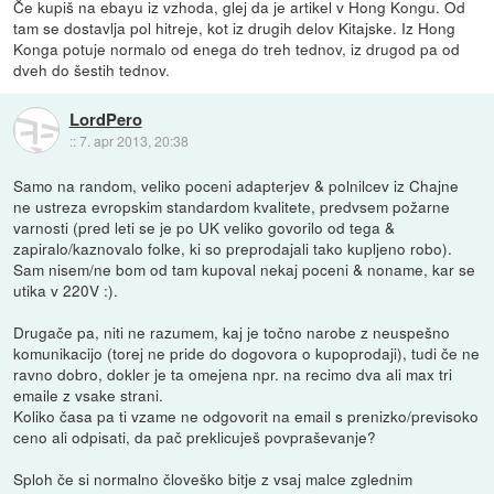
Če kupiš na ebayu iz vzhoda, glej da je artikel v Hong Kongu. Od
tam se dostavlja pol hitreje, kot iz drugih delov Kitajske. Iz Hong
Konga potuje normalo od enega do treh tednov, iz drugod pa od
dveh do šestih tednov.
LordPero
::
7. apr 2013, 20:38
Samo na random, veliko poceni adapterjev & polnilcev iz Chajne
ne ustreza evropskim standardom kvalitete, predvsem požarne
varnosti (pred leti se je po UK veliko govorilo od tega &
zapiralo/kaznovalo folke, ki so preprodajali tako kupljeno robo).
Sam nisem/ne bom od tam kupoval nekaj poceni & noname, kar se
utika v 220V :).
Drugače pa, niti ne razumem, kaj je točno narobe z neuspešno
komunikacijo (torej ne pride do dogovora o kupoprodaji), tudi če ne
ravno dobro, dokler je ta omejena npr. na recimo dva ali max tri
emaile z vsake strani.
Koliko časa pa ti vzame ne odgovorit na email s prenizko/previsoko
ceno ali odpisati, da pač preklicuješ povpraševanje?
Sploh če si normalno človeško bitje z vsaj malce zglednim