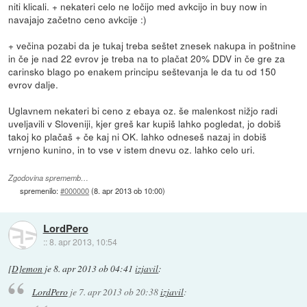
niti klicali. + nekateri celo ne ločijo med avkcijo in buy now in
navajajo začetno ceno avkcije :)
+ večina pozabi da je tukaj treba seštet znesek nakupa in poštnine
in če je nad 22 evrov je treba na to plačat 20% DDV in če gre za
carinsko blago po enakem principu seštevanja le da tu od 150
evrov dalje.
Uglavnem nekateri bi ceno z ebaya oz. še malenkost nižjo radi
uveljavili v Sloveniji, kjer greš kar kupiš lahko pogledat, jo dobiš
takoj ko plačaš + če kaj ni OK. lahko odneseš nazaj in dobiš
vrnjeno kunino, in to vse v istem dnevu oz. lahko celo uri.
Zgodovina sprememb…
spremenilo:
#000000
(
8. apr 2013 ob 10:00
)
LordPero
::
8. apr 2013, 10:54
[D]emon
je
8. apr 2013 ob 04:41
izjavil
:
LordPero
je
7. apr 2013 ob 20:38
izjavil
: