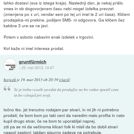
lahko dostavi (sva iz istega kraja). Naslednji dan, je nekaj prišlo
vmes in ob dogovorjenem času nebi mogel izdelka prevzet
(zmenjena po x uri, vendar sem po tej uri imel le 2 uri časa). Kličem
prodajalca-mi prekine, pošljem SMS- ni odgovora. Ga kličem čez
kakšne 3 ure-se ne javi.
Potem v soboto nabavim enak izdelek v trgovini.
Kot kaže ni imel interesa prodat.
gruntfürmich
::
25. mar 2013, 10:47
bozicek
je
19. mar 2013 ob 20:59
izjavil
:
Se je treba vcasih zavedat da prodajlec ne bo vedno spustil cene
in bo vztrajal pri svoji.
točno tko. jst trenutno rodajam par stvari, in mi jih ni potrebno
prodati; če bom bom po taki ceni da naredim malo profita in nato
kupil drugo stvar, če ne bom to uporabljal naprej.
zdi pa se mi da večinoma klicari folk ki misli da bo dobil stvari
naspol zastonj; takšen sigurno zadeve ne potrebuje.