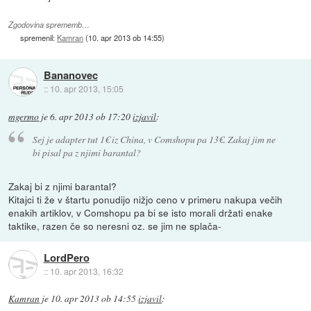
Zgodovina sprememb…
spremenil:
Kamran
(
10. apr 2013 ob 14:55
)
Bananovec
::
10. apr 2013, 15:05
mgermo
je
6. apr 2013 ob 17:20
izjavil
:
Sej je adapter tut 1€ iz China, v Comshopu pa 13€. Zakaj jim ne
bi pisal pa z njimi barantal?
Zakaj bi z njimi barantal?
Kitajci ti že v štartu ponudijo nižjo ceno v primeru nakupa večih
enakih artiklov, v Comshopu pa bi se isto morali držati enake
taktike, razen če so neresni oz. se jim ne splača-
LordPero
::
10. apr 2013, 16:32
Kamran
je
10. apr 2013 ob 14:55
izjavil
: