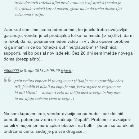
treba dostavit izdelak njim pred vrata na svoj strošek (enako je
če izdelak vračaš) kar ni poceni, glede na to da treba dostavljat
večinoma v azijo.
Zaenkrat sem imel samo eden primer, ko je bilo treba uveljavljati
garancijo, vendar je bil prodajalec toliko na mestu (iznajdljiv), da mi
je rekel, da naj posnamem eden video in v videu opišem problem,
ki ga imam in če bo "checks out fine/plausible" (4 technical
support), mi bo poslal nov izdelek. Čez 20 dni sem imel že novega
doma (brezplačno).
#000000
je
8. apr 2013 ob 09:59
izjavil
:
peto
večina kupcev ki za argument zbijanja cene uporablja ebay
trik, je takih ki nikoli na kupuje tam, ker drugače te verjetno ne
bi niti klicali. + nekateri celo ne ločijo med avkcijo in buy now
in navajajo začetno ceno avkcije :)
No sam kupujem tam, vendar avkcije so pa hude - par dni nič
ponudb, potem pa v eni uri začnejo "šopati". Problemi z avkcijami
so bili v mojem primeru sploh obsežni na bolhi - potem so pa ukinili
pridržano ceno, sedaj je pa vse drugače.