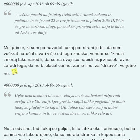
#000000
je
8. apr 2013 ob 09:59
izjavil
:
+ večina pozabi da je tukaj treba seštet znesek nakupa in
poštnine in če je nad 22 evrov je treba na to plačat 20% DDV in
če gre za carinsko blago po enakem principu seštevanja le da tu
od 150 evrov dalje.
Moj primer, ki sem ga navedel nazaj par strani je bil, da sem
večkrat naročal stvari višje od tega zneska, vendar so "kinezi"
zmeraj tako naredili, da so na ovojnico napisli nižji znesek ravno
zaradi tega, da ne bi plačal carine. Zame fino, za "državo", verjetno
ne.
#000000
je
8. apr 2013 ob 09:59
izjavil
:
Uglavnem nekateri bi ceno z ebaya oz. še malenkost nižjo radi
uveljavili v Sloveniji, kjer greš kar kupiš lahko pogledat, jo dobiš
takoj ko plačaš + če kaj ni OK. lahko odneseš nazaj in dobiš
vrnjeno kunino, in to vse v istem dnevu oz. lahko celo uri.
No ja odvisno, tudi tukaj so goljufi, ki te lahko okoli prinesejo, bolha
pa ima vse tako urejeno, da se morata stranka in kupec sama