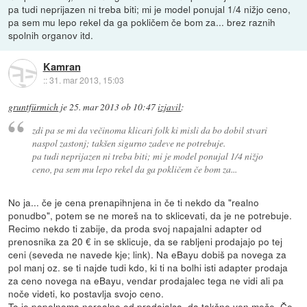
pa tudi neprijazen ni treba biti; mi je model ponujal 1/4 nižjo ceno,
pa sem mu lepo rekel da ga pokličem če bom za... brez raznih
spolnih organov itd.
Kamran
::
31. mar 2013, 15:03
gruntfürmich
je
25. mar 2013 ob 10:47
izjavil
:
zdi pa se mi da večinoma klicari folk ki misli da bo dobil stvari
naspol zastonj; takšen sigurno zadeve ne potrebuje.
pa tudi neprijazen ni treba biti; mi je model ponujal 1/4 nižjo
ceno, pa sem mu lepo rekel da ga pokličem če bom za...
No ja... če je cena prenapihnjena in če ti nekdo da "realno
ponudbo", potem se ne moreš na to sklicevati, da je ne potrebuje.
Recimo nekdo ti zabije, da proda svoj napajalni adapter od
prenosnika za 20 € in se sklicuje, da se rabljeni prodajajo po tej
ceni (seveda ne navede kje; link). Na eBayu dobiš pa novega za
pol manj oz. se ti najde tudi kdo, ki ti na bolhi isti adapter prodaja
za ceno novega na eBayu, vendar prodajalec tega ne vidi ali pa
noče videti, ko postavlja svojo ceno.
To je popolnoma nerealno od prodajalca, da takšne ven meče. Če