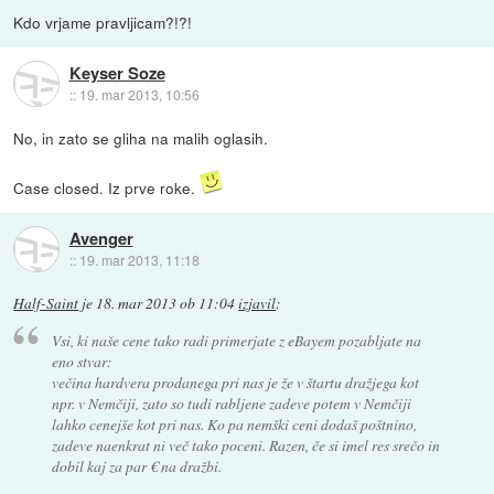
Kdo vrjame pravljicam?!?!
Keyser Soze
::
19. mar 2013, 10:56
No, in zato se gliha na malih oglasih.
Case closed. Iz prve roke.
Avenger
::
19. mar 2013, 11:18
Half-Saint
je
18. mar 2013 ob 11:04
izjavil
:
Vsi, ki naše cene tako radi primerjate z eBayem pozabljate na
eno stvar:
večina hardvera prodanega pri nas je že v štartu dražjega kot
npr. v Nemčiji, zato so tudi rabljene zadeve potem v Nemčiji
lahko cenejše kot pri nas. Ko pa nemški ceni dodaš poštnino,
zadeve naenkrat ni več tako poceni. Razen, če si imel res srečo in
dobil kaj za par € na dražbi.