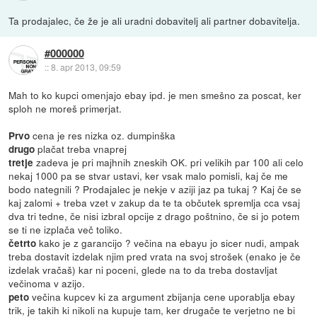
Ta prodajalec, če že je ali uradni dobavitelj ali partner dobavitelja.
#000000
::
8. apr 2013, 09:59
Mah to ko kupci omenjajo ebay ipd. je men smešno za poscat, ker
sploh ne moreš primerjat.
cena je res nizka oz. dumpinška
Prvo
plačat treba vnaprej
drugo
zadeva je pri majhnih zneskih OK. pri velikih par 100 ali celo
tretje
nekaj 1000 pa se stvar ustavi, ker vsak malo pomisli, kaj če me
bodo nategnili ? Prodajalec je nekje v aziji jaz pa tukaj ? Kaj če se
kaj zalomi + treba vzet v zakup da te ta občutek spremlja cca vsaj
dva tri tedne, če nisi izbral opcije z drago poštnino, če si jo potem
se ti ne izplača več toliko.
kako je z garancijo ? večina na ebayu jo sicer nudi, ampak
četrto
treba dostavit izdelak njim pred vrata na svoj strošek (enako je če
izdelak vračaš) kar ni poceni, glede na to da treba dostavljat
večinoma v azijo.
večina kupcev ki za argument zbijanja cene uporablja ebay
peto
trik, je takih ki nikoli na kupuje tam, ker drugače te verjetno ne bi