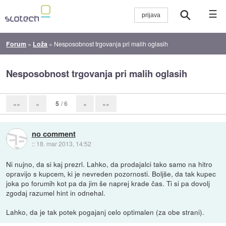
☰
Forum
»
Loža
»
Nesposobnost trgovanja pri malih oglasih
Nesposobnost trgovanja pri malih oglasih
5
/ 6
««
«
»
»»
no comment
::
18. mar 2013, 14:52
Ni nujno, da si kaj prezrl. Lahko, da prodajalci tako samo na hitro
opravijo s kupcem, ki je nevreden pozornosti. Boljše, da tak kupec
joka po forumih kot pa da jim še naprej krade čas. Ti si pa dovolj
zgodaj razumel hint in odnehal.
Lahko, da je tak potek pogajanj celo optimalen (za obe strani).