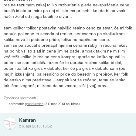
res ne razumem zakaj toliko razburjanja glede ne-spuščanja cene;
pustiš idiota pri miru pa naj si tisto ma pri sebi. kot da bi na vsak
način želel od njega kupiti to stvar...
sam kolikor tolikor postavim najvišjo realno ceno za stvar. če mi folk
ponuja pol cene to seveda ni realno, ker vseeno pa skalkuliram
koliko novo in podobno pride; toliko ne napihujem cene.
sem se pa soočal s prenapihnjenimi cenami rabljnih računalnikov
na bolhi; vsi so zlati in cena jim ne pade. ampak takim ne mislim
več težit koliko je realna cena kompa; upraša se koliko spusti in
potem se sam odločiš. razen če te upraša recimo koliko bi dal,
potem pa lahko greš v debato. ker če pa greš v debato sam (po
mojih izkušnjah), pa resnično pride do besednih prepirov, ker folk
dejansko nima predstave... ampak kot že rečeno, temu se lahko
taktično izogneš; ni treba da se zmeraj sliši (tvoj) prav...
Zgodovina sprememb…
spremenil:
gruntfürmich
(
31. mar 2013 ob 15:44
)
Kamran
::
6. apr 2013, 16:52