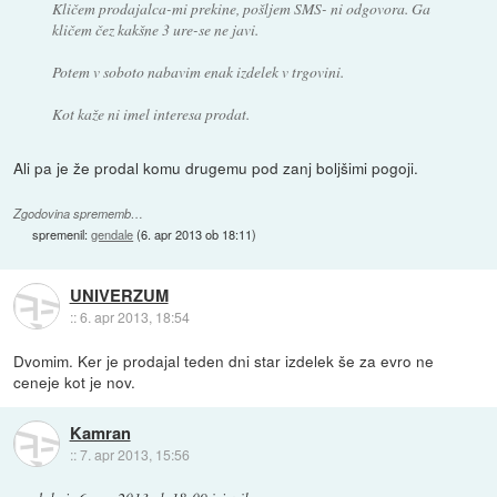
Kličem prodajalca-mi prekine, pošljem SMS- ni odgovora. Ga
kličem čez kakšne 3 ure-se ne javi.
Potem v soboto nabavim enak izdelek v trgovini.
Kot kaže ni imel interesa prodat.
Ali pa je že prodal komu drugemu pod zanj boljšimi pogoji.
Zgodovina sprememb…
spremenil:
gendale
(
6. apr 2013 ob 18:11
)
UNIVERZUM
::
6. apr 2013, 18:54
Dvomim. Ker je prodajal teden dni star izdelek še za evro ne
ceneje kot je nov.
Kamran
::
7. apr 2013, 15:56