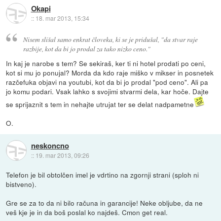
Okapi
::
18. mar 2013, 15:34
Nisem slišal samo enkrat človeka, ki se je pridušal, "da stvar raje
razbije, kot da bi jo prodal za tako nizko ceno."
In kaj je narobe s tem? Se sekiraš, ker ti ni hotel prodati po ceni,
kot si mu jo ponujal? Morda da kdo raje miško v mikser in posnetek
razčefuka objavi na youtubi, kot da bi jo prodal "pod ceno". Ali pa
jo komu podari. Vsak lahko s svojimi stvarmi dela, kar hoče. Dajte
se sprijaznit s tem in nehajte utrujat ter se delat nadpametne
O.
neskoncno
::
19. mar 2013, 09:26
Telefon je bil obtolčen imel je vdrtino na zgornji strani (sploh ni
bistveno).
Gre se za to da ni bilo računa in garancije! Neke obljube, da ne
veš kje je in da boš poslal ko najdeš. Cmon get real.