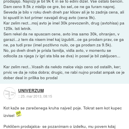
prodajajo. Najnizji je bil 9k € in se to edini dizel. Vse ostalo bencin.
Dam ceno 9.5k z mislijo ce gre, bo sel,.ce ne ga furam naprej.
Seveda je bilo v roku dveh dneh par klicev ali je to zadnja cena, ali
bi spustil in kot primer navajali drug avto (cena 9k).
Kar zelim rect...moj avto je imel 30k prevozenih, drug (avtohisa) pa
125k. Isti letnik.
Sem rekel da ne spuscam cene, avto ima samo 30k, ohranjen, v
garazi...z tem da nisem imel kaj izgubiti...ce ga prodam prav, ce ga
ne, pa tudi prav (imel pozitivno nulo, ce ga prodam za 9.5k).
No, po dveh dneh je prisla familja, vidla avto, v momentu se
odlocila za njega (v igri sta bila se dva) in posel je bil zakljucen...
Kar zelim rect...Vcasih da nekdo malce visjo ceno od ostalih, ker;
prvic ve da je roba dobra; drugic, ne rabi nujno prodat ampak ce je
dober deal in prilika bo prodal
UNIVERZUM
::
25. mar 2013, 08:15
Kot kaže se zarečenega kruha največ poje. Tokrat sem kot kupec
izvisel
Pokličem prodajalca- se pozanimam o izdelku, mu povem kdaj