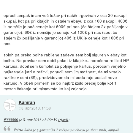
oprosti ampak imam več težav pri naših trgovinah z cca 30 nakupi
skupaj, kot pa pri kitajcih in ostalem ebayu z cca 100 nakupi. 400€
iz nemčije je pač ceneje kot 600€ pri nas (če štejem 2x pošiljanje v
garancijo). 60€ iz nemčije je ceneje kot 120€ pri nas (spet če
štejem 2x pošiljanje v garancijo) 40€ iz UK je ceneje kot 100€ pri
nas.
sploh pa preko bolhe rabljene zadeve sem bolj siguren v ebay kot
bolho. No pravkar sem dobil paket iz kitajske...naročena refilled HP
kartuša, dobil sem komplet za poljnjenje kartuš, poročam verjetno
najkasneje jutri o rešitvi, ponudil sem jim možnost, da mi vrnejo
razliko v ceni (8$), predvidevam da mi bodo raje poslali novo
kartušo. V obeh primerih se bo najbrž izšlo precej bolje kot 1
mesec čakanja pri mimovrste ko kaj zajebejo.
Kamran
::
8. apr 2013, 14:58
#000000
je
8. apr 2013 ob 09:59
izjavil
:
četrto
kako je z garancijo ? večina na ebayu jo sicer nudi, ampak