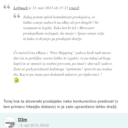
LeQuack
je
31. mar 2013 ob 15:21
izjavil
:
Zakaj potem sploh kontaktirati prodajalca, če
lahko ceneje nabaviš na eBay ali pri drugih? Ne
razumem te logike. Tako kot bi šel v Mercator
prodajalkam razlagati, da imajo v Spau ceneje zelje
in kako si drznejo ga prodajati dražje.
Če naročiš na eBayu z "Free Shipping" zadeva hodi tudi mesec
dni (in se pošiljka vseeno lahko še izgubi), če pa tukaj od koga
kupiš in se zmeniš za osebni prevzem, pa imaš v dnevu/2 zadevo.
Zato ni greh poizkusiti kakšnega "optimista" spraviti na realna
tla. Kaj te pa stane par dodatnih udarcev po tipkovnici ?
Torej ima ta slovenski prodajalec neko konkurenčno prednost (v
tem primeru hiteejšo dobavo) in je zato upravičeno lahko dražji.
D3m
::
8. apr 2013, 09:22