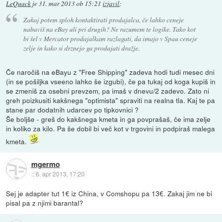
LeQuack
je
31. mar 2013 ob 15:21
izjavil
:
Zakaj potem sploh kontaktirati prodajalca, če lahko ceneje
nabaviš na eBay ali pri drugih? Ne razumem te logike. Tako kot
bi šel v Mercator prodajalkam razlagati, da imajo v Spau ceneje
zelje in kako si drznejo ga prodajati dražje.
Če naročiš na eBayu z "Free Shipping" zadeva hodi tudi mesec dni
(in se pošiljka vseeno lahko še izgubi), če pa tukaj od koga kupiš in
se zmeniš za osebni prevzem, pa imaš v dnevu/2 zadevo. Zato ni
greh poizkusiti kakšnega "optimista" spraviti na realna tla. Kaj te pa
stane par dodatnih udarcev po tipkovnici ?
Še boljše - greš do kakšnega kmeta in ga povprašaš, če ima zelje
in koliko za kilo. Pa še dobil bi več kot v trgovini in podpiraš malega
kmeta.
mgermo
::
6. apr 2013, 17:20
Sej je adapter tut 1€ iz China, v Comshopu pa 13€. Zakaj jim ne bi
pisal pa z njimi barantal?