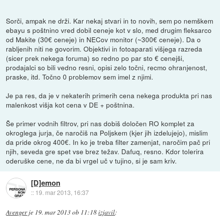
Sorči, ampak ne drži. Kar nekaj stvari in to novih, sem po nemškem
ebayu s poštnino vred dobil ceneje kot v slo, med drugim fleksarco
od Makite (30€ ceneje) in NECov monitor (~300€ ceneje). Da o
rabljenih niti ne govorim. Objektivi in fotoaparati višjega razreda
(sicer prek nekega foruma) so redno po par sto € cenejši,
prodajalci so bili vedno resni, opisi zelo točni, recmo ohranjenost,
praske, itd. Točno 0 problemov sem imel z njimi.
Je pa res, da je v nekaterih primerih cena nekega produkta pri nas
malenkost višja kot cena v DE + poštnina.
Še primer vodnih filtrov, pri nas dobiš določen RO komplet za
okroglega jurja, če naročiš na Poljskem (kjer jih izdelujejo), mislim
da pride okrog 400€. In ko je treba filter zamenjat, naročim pač pri
njih, seveda gre spet vse brez težav. Dafuq, resno. Kdor tolerira
oderuške cene, ne da bi vrgel uč v tujino, si je sam kriv.
[D]emon
::
19. mar 2013, 16:37
Avenger
je
19. mar 2013 ob 11:18
izjavil
: