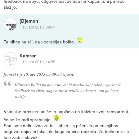
feedback na ebyu, odgovornost zvrača na kupca...oni pa lepo
služijo.
[D]emon
::
10. apr 2013, 09:41
Te nihce ne sili, da uporabljas bolho.
Kamran
::
10. apr 2013, 14:55
francek1
je
10. apr 2013 ob 09:33
izjavil
:
Klinčeva Bolha pa namesto, da bi uvedla kaj podobnega kot je
feedback na ebyu, odgovornost zvrača na kupca...oni pa lepo
služijo.
Vstajnike prosimo naj še to napišejo na kakšen svoj transparent,
če se že radi sprehajajo.
Sam sem definitivno za to - lahko jim pišem in potem njihov
odgovor objavim tukaj, če koga zanima reakcija. Za bolho mislim
tale zadnji stavek.