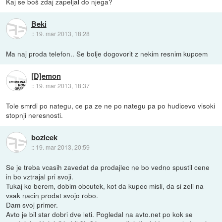
Kaj se boš zdaj zapeljal do njega?
Beki
::
19. mar 2013, 18:28
Ma naj proda telefon.. Se bolje dogovorit z nekim resnim kupcem
[D]emon
::
19. mar 2013, 18:37
Tole smrdi po nategu, ce pa ze ne po nategu pa po hudicevo visoki
stopnji neresnosti.
bozicek
::
19. mar 2013, 20:59
Se je treba vcasih zavedat da prodajlec ne bo vedno spustil cene
in bo vztrajal pri svoji.
Tukaj ko berem, dobim obcutek, kot da kupec misli, da si zeli na
vsak nacin prodat svojo robo.
Dam svoj primer.
Avto je bil star dobri dve leti. Pogledal na avto.net po kok se