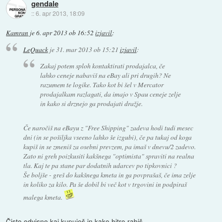
gendale
::
6. apr 2013, 18:09
Kamran
je
6. apr 2013 ob 16:52
izjavil
:
LeQuack
je
31. mar 2013 ob 15:21
izjavil
:
Zakaj potem sploh kontaktirati prodajalca, če
lahko ceneje nabaviš na eBay ali pri drugih? Ne
razumem te logike. Tako kot bi šel v Mercator
prodajalkam razlagati, da imajo v Spau ceneje zelje
in kako si drznejo ga prodajati dražje.
Če naročiš na eBayu z "Free Shipping" zadeva hodi tudi mesec
dni (in se pošiljka vseeno lahko še izgubi), če pa tukaj od koga
kupiš in se zmeniš za osebni prevzem, pa imaš v dnevu/2 zadevo.
Zato ni greh poizkusiti kakšnega "optimista" spraviti na realna
tla. Kaj te pa stane par dodatnih udarcev po tipkovnici ?
Še boljše - greš do kakšnega kmeta in ga povprašaš, če ima zelje
in koliko za kilo. Pa še dobil bi več kot v trgovini in podpiraš
malega kmeta.
Čisto odvisno kaj kupuješ in kako hitro rabiš.