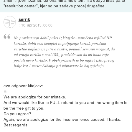
zmeniti (beri tožariti), da ona nima nič s tem. Na eBayu imaš pa ta
"resolution center", kjer so pa zadeve precej drugačne.
šernk
::
10. apr 2013, 00:00
No pravkar sem dobil paket iz kitajske...naročena refilled HP
kartuša, dobil sem komplet za poljnjenje kartuš, poročam
verjetno najkasneje jutri o rešitvi, ponudil sem jim možnost, da
mi vrnejo razliko v ceni (8$), predvidevam da mi bodo raje
poslali novo kartušo. V obeh primerih se bo najbrž izšlo precej
bolje kot 1 mesec čakanja pri mimovrste ko kaj zajebejo.
evo odgovor kitajcev:
Hi,
We are apologize for our mistake.
And we would like like to FULL refund to you and the wrong item to
be the free gift to you.
Do you agree?
Again, we are apologize for the inconvenience caused. Thanks.
Best regards,