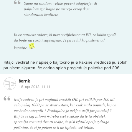
Samo na random, veliko poceni adapterjev &
polnilcev iz Chajne ne ustreza evropskim
standardom kvalitete
In ce narocas zadeve, ki niso certificirane za EU, se lahko zgodi,
da bodo na carini zaplenjene. Ti pa se lahko poslovis od
kupnine.
Kitajci večkrat ne napišejo kaj točno je & kakšne vrednosti je, sploh
pa nisem siguren, če carina sploh pregleduje paketke pod 20€.
šernk
::
8. apr 2013, 11:11
tretje zadeva je pri majhnih zneskih OK. pri velikih par 100 ali
celo nekaj 1000 pa se stvar ustavi, ker vsak malo pomisli, kaj če
me bodo nategnili ? Prodajalec je nekje v aziji jaz pa tukaj ?
Kaj če se kaj zalomi + treba vzet v zakup da te ta občutek
spremlja cca vsaj dva tri tedne, če nisi izbral opcije z drago
poštnino, če si jo potem se ti ne izplača več toliko.