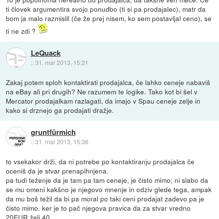
ti človek argumentira svojo ponudbo (ti si pa prodajalec), matr da
bom ja malo razmislil (če že prej nisem, ko sem postavljal ceno), se
ti ne zdi ?
LeQuack
::
31. mar 2013, 15:21
Zakaj potem sploh kontaktirati prodajalca, če lahko ceneje nabaviš
na eBay ali pri drugih? Ne razumem te logike. Tako kot bi šel v
Mercator prodajalkam razlagati, da imajo v Spau ceneje zelje in
kako si drznejo ga prodajati dražje.
gruntfürmich
::
31. mar 2013, 15:36
to vsekakor drži, da ni potrebe po kontaktiranju prodajalca če
oceniš da je stvar prenapihnjena.
pa tudi teženje da je tam pa tam ceneje, je čisto mimo; ni slabo da
se mu omeni kakšno je njegovo mnenje in odziv glede tega, ampak
da mu boš težil da bi pa moral po taki ceni prodajat zadevo pa je
čisto mimo. ker je to pač njegova pravica da za stvar vredno
20EUR želi 40.