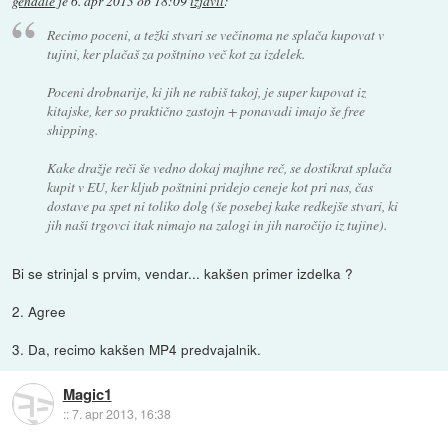
gendale
je
6. apr 2013 ob 18:09
izjavil
:
Recimo poceni, a težki stvari se večinoma ne splača kupovat v
tujini, ker plačaš za poštnino več kot za izdelek.
Poceni drobnarije, ki jih ne rabiš takoj, je super kupovat iz
kitajske, ker so praktično zastojn + ponavadi imajo še free
shipping.
Kake dražje reči še vedno dokaj majhne reč, se dostikrat splača
kupit v EU, ker kljub poštnini pridejo ceneje kot pri nas, čas
dostave pa spet ni toliko dolg (še posebej kake redkejše stvari, ki
jih naši trgovci itak nimajo na zalogi in jih naročijo iz tujine).
Bi se strinjal s prvim, vendar... kakšen primer izdelka ?
2. Agree
3. Da, recimo kakšen MP4 predvajalnik.
Magic1
::
7. apr 2013, 16:38