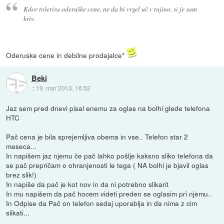
Kdor tolerira oderuške cene, ne da bi vrgel uč v tujino, si je sam
kriv.
Oderuske cene in debilne prodajalce*
Beki
::
19. mar 2013, 16:52
Jaz sem pred dnevi pisal enemu za oglas na bolhi glede telefona
HTC
Pač cena je bila sprejemljiva obema in vse.. Telefon star 2
meseca...
In napišem jaz njemu če pač lahko pošlje kaksno sliko telefona da
se pač prepričam o ohranjenosti le tega ( NA bolhi je bjavil oglas
brez slik!)
In napiše da pač je kot nov in da ni potrebno slikarit
In mu napišem da pač hocem videti preden se oglasim pri njemu..
In Odpise da Pač on telefon sedaj uporablja in da nima z cim
slikati...