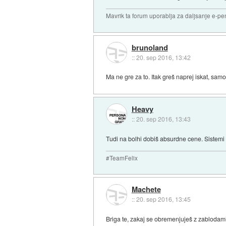
Mavrik ta forum uporablja za daljsanje e-pen
brunoland
::
20. sep 2016, 13:42
Ma ne gre za to. Itak greš naprej iskat, sam
Heavy
::
20. sep 2016, 13:43
Tudi na bolhi dobiš absurdne cene. Sistemi
#TeamFelix
Machete
::
20. sep 2016, 13:45
Briga te, zakaj se obremenjuješ z zablodami