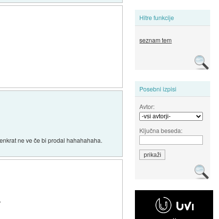
Hitre funkcije
seznam tem
Posebni izpisi
Avtor:
Ključna beseda:
naenkrat ne ve če bi prodal hahahahaha.
.