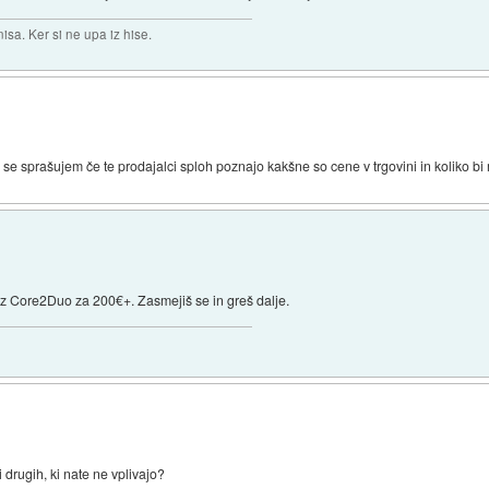
isa. Ker si ne upa iz hise.
o se sprašujem če te prodajalci sploh poznajo kakšne so cene v trgovini in koliko bi 
 z Core2Duo za 200€+. Zasmejiš se in greš dalje.
 drugih, ki nate ne vplivajo?