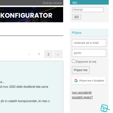
Išči:
Zadnje novice
Prijava
«
1
2
»
Zapomni si me
a...
ot nov, SSD diski dostikrat ista cena
nov uporabnik
pozabili geslo?
jih in ostalih komponentah, ki niso v