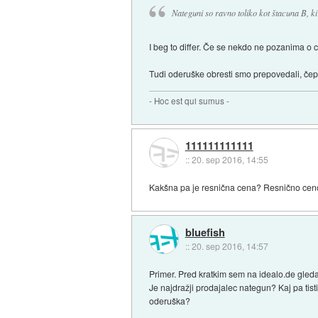
Nateguni so ravno toliko kot štacuna B, ki
I beg to differ. Če se nekdo ne pozanima o c
Tudi oderuške obresti smo prepovedali, čep
- Hoc est qui sumus -
111111111111
::
20. sep 2016, 14:55
Kakšna pa je resnična cena? Resnično ceno 
bluefish
::
20. sep 2016, 14:57
Primer. Pred kratkim sem na idealo.de gleda
Je najdražji prodajalec nategun? Kaj pa tisti
oderuška?