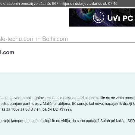
igence doslej
::
včeraj ob 21:37
lo-techu.com in Bolhi.com
hi.com
echu in vedno bolj ugotavljam, da ste nekateri nori ali pa mislite da se zlato prodaj
z odstopanjem parih evrov. Matična rabljena, 5€ ceneje kot nova, napajalnik dražji k
(oglas za 100€ za 8GB v eni palčki DDR3???).
a svoje komponente, da so slepi in ne vidijo, da cene padajo? Sploh pri kakšni SSD-