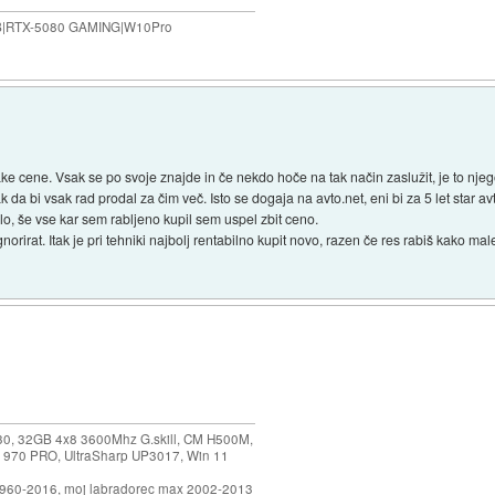
B|RTX-5080 GAMING|W10Pro
take cene. Vsak se po svoje znajde in če nekdo hoče na tak način zaslužit, je to nje
k da bi vsak rad prodal za čim več. Isto se dogaja na avto.net, eni bi za 5 let star
lo, še vse kar sem rabljeno kupil sem uspel zbit ceno.
norirat. Itak je pri tehniki najbolj rentabilno kupit novo, razen če res rabiš kako mal
.
30, 32GB 4x8 3600Mhz G.skill, CM H500M,
 970 PRO, UltraSharp UP3017, Win 11
1960-2016, moj labradorec max 2002-2013