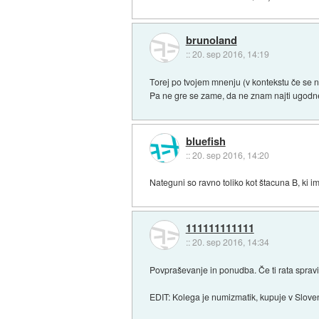
brunoland
::
20. sep 2016, 14:19
Torej po tvojem mnenju (v kontekstu če se n
Pa ne gre se zame, da ne znam najti ugodn
bluefish
::
20. sep 2016, 14:20
Nateguni so ravno toliko kot štacuna B, ki i
111111111111
::
20. sep 2016, 14:34
Povpraševanje in ponudba. Če ti rata spravit 
EDIT: Kolega je numizmatik, kupuje v Slovenij