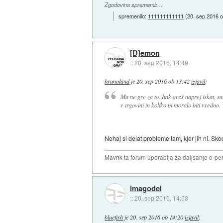
Zgodovina sprememb…
spremenilo:
111111111111
(
20. sep 2016 
[D]emon
::
20. sep 2016, 14:49
brunoland
je
20. sep 2016 ob 13:42
izjavil
:
Ma ne gre za to. Itak greš naprej iskat, 
v trgovini in koliko bi moralo biti vredno.
Nehaj si delat probleme tam, kjer jih ni. Sko
Mavrik ta forum uporablja za daljsanje e-pen
imagodei
::
20. sep 2016, 14:53
bluefish
je
20. sep 2016 ob 14:20
izjavil
: