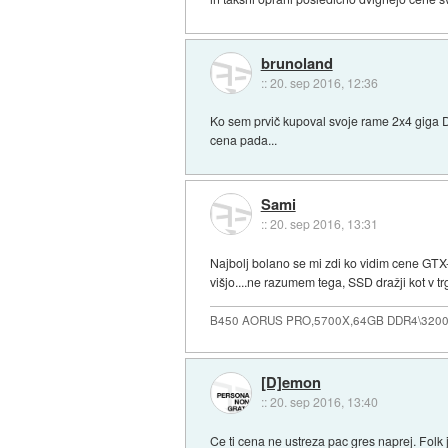
brunoland
::
20. sep 2016, 12:36
Ko sem prvič kupoval svoje rame 2x4 giga DD
cena pada...
Sami
::
20. sep 2016, 13:31
Najbolj bolano se mi zdi ko vidim cene GTX-a
višjo....ne razumem tega, SSD dražji kot v trg
B450 AORUS PRO,5700X,64GB DDR4\3200
[D]emon
::
20. sep 2016, 13:40
Ce ti cena ne ustreza pac gres naprej. Folk je