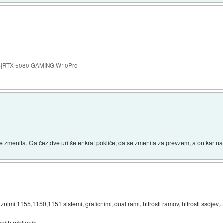
B|RTX-5080 GAMING|W10Pro
se zmenita. Ga čez dve uri še enkrat pokliče, da se zmenita za prevzem, a on kar 
znimi 1155,1150,1151 sistemi, graficnimi, dual rami, hitrosti ramov, hitrosti ssdjev,..
ojih rabljenih