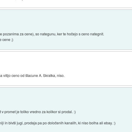
e pozanima za cene), so nategunu, ker te hočejo s ceno nategnit.
e cene ;)
ma višjo ceno od štacune A. Skratka, niso.
v promet je toliko vredno za kolikor si prodal. :)
i in bivši jugi, prodaja pa po določenih kanalih, ki niso bolha ali ebay. :)