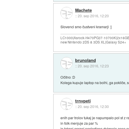
Machete
::
20. sep 2016, 12:20
Slovenci smo čustveni kramarji :]
LC1000|Asrock-H470PG|i7-10700K|2x16G
new Nintendo 2DS & 3DS XL|Galaxy S24+
brunoland
::
20. sep 2016, 12:23
Očitno :D
Kolega kupuje laptop na bolhi, ga pokliče, 
trnvpeti
::
20. sep 2016, 12:30
enih par trolov tukaj je napumpalo pol st z ra
in folk menjuje za par %
in taksni oprani posledicno dvignejo cene sv