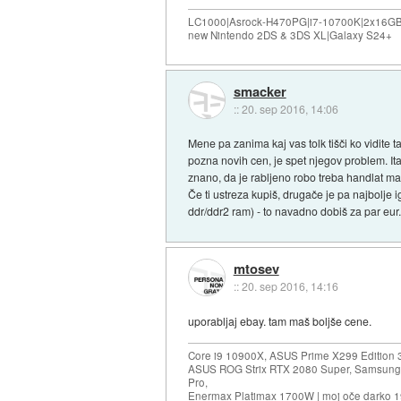
LC1000|Asrock-H470PG|i7-10700K|2x16G
new Nintendo 2DS & 3DS XL|Galaxy S24+
smacker
::
20. sep 2016, 14:06
Mene pa zanima kaj vas tolk tišči ko vidite 
pozna novih cen, je spet njegov problem. Ita
znano, da je rabljeno robo treba handlat ma
Če ti ustreza kupiš, drugače je pa najbolje ig
ddr/ddr2 ram) - to navadno dobiš za par eur
mtosev
::
20. sep 2016, 14:16
uporabljaj ebay. tam maš boljše cene.
Core i9 10900X, ASUS Prime X299 Edition 
ASUS ROG Strix RTX 2080 Super, Samsung
Pro,
Enermax Platimax 1700W | moj oče darko 