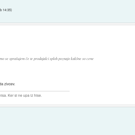
ob 14:35
)
samo se sprašujem če te prodajalci sploh poznajo kakšne so cene
da zivcev.
isa. Ker si ne upa iz hise.