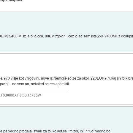
R3 2400 MHz je bilo cca. 80€ v trgovini, čez 2 leti sem iste 2x4 2400MHz dokupil 
 970 višje kot v trgovini, nove iz Nemčije so že za okoli 220EUR+, tukaj jih folk br
ovini....ne vem no, nekateri so res optimisti.
,RX6600XT 8GB,Tt 750W
 pa vedno prodajal stvari za toliko kot se jim zdi, in jih tudi vedno bo.