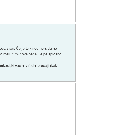
gova stvar. Če je tolk neumen, da ne
 avto meli 75% nove cene. Je pa splošno
enkost, ki več ni v redni prodaji (kak