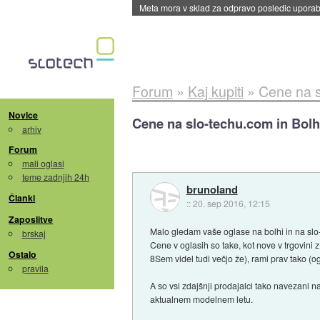
ByteDance trenira največji model umetne intel
Forum
»
Kaj kupiti
»
Cene na s
Novice
Cene na slo-techu.com in Bol
arhiv
Forum
mali oglasi
teme zadnjih 24h
brunoland
Članki
::
20. sep 2016, 12:15
Zaposlitve
Malo gledam vaše oglase na bolhi in na slo-t
brskaj
Cene v oglasih so take, kot nove v trgovini 
Ostalo
8Sem videl tudi večjo že), rami prav tako 
pravila
A so vsi zdajšnji prodajalci tako navezani n
aktualnem modelnem letu.