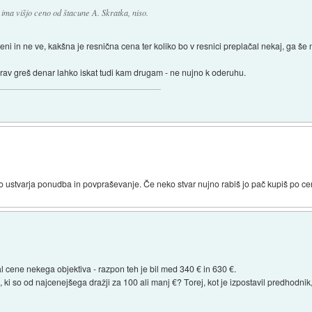
 ima višjo ceno od štacune A. Skratka, niso.
eni in ne ve, kakšna je resnična cena ter koliko bo v resnici preplačal nekaj, ga še 
rav greš denar lahko iskat tudi kam drugam - ne nujno k oderuhu.
ustvarja ponudba in povpraševanje. Če neko stvar nujno rabiš jo pač kupiš po ceni
l cene nekega objektiva - razpon teh je bil med 340 € in 630 €.
, ki so od najcenejšega dražji za 100 ali manj €? Torej, kot je izpostavil predhodni