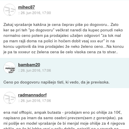
mihec87
::
26. jun 2016, 17:00
Zakaj vprašanje kakšna je cena čeprav piše po dogovoru.. Zato
ker se pri teh "po dogovoru" večkrat naredi da kupec ponudi neko
normalno ceno potem pa prodajalec užaljen odgovori "za tok mal
pa mam rajš doma na polici in hočem dobit vsaj xxx eur" in na
koncu ugotoviš da ima prodajalec že neko želeno ceno...Na koncu
je pa ta xxxeur oz želena cena še celo visoka cena za to stvar..
bambam20
::
26. jun 2016, 17:06
Ceno po doogovoru napišejo tisti, ki vedo, da je previsoka.
radmannsdorf
::
26. jun 2016, 17:06
ena mal offtopic, ampak butasta - prodajam eno pc ohišje za 10€,
napisano pa imam da samo osebni prevzem(sem z gorenjske). pa
mi pošlje en model vprašanje če bi menjal moje ohišje za 4 njegova
ohišja, pa če bi lahko vsaj v celju dobila, najrajši pa v ravnah na