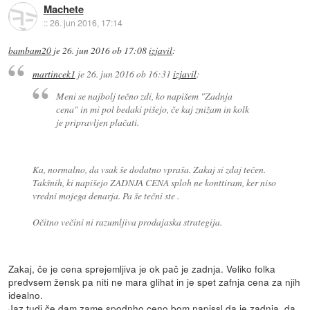
Machete
::
26. jun 2016, 17:14
bambam20
je
26. jun 2016 ob 17:08
izjavil
:
martincek1
je
26. jun 2016 ob 16:31
izjavil
:
Meni se najbolj tečno zdi, ko napišem "Zadnja
cena" in mi pol bedaki pišejo, če kaj znižam in kolk
je pripravljen plačati.
Ka, normalno, da vsak še dodatno vpraša. Zakaj si zdaj tečen.
Takšnih, ki napišejo ZADNJA CENA sploh ne konttiram, ker niso
vredni mojega denarja. Pa še tečni ste .
Očitno večini ni razumljiva prodajaska strategija.
Zakaj, če je cena sprejemljiva je ok pač je zadnja. Veliko folka
predvsem žensk pa niti ne mara glihat in je spet zafnja cena za njih
idealno.
Jaz tudi če dam zame spodnho ceno bom napissl da je zadnja, da