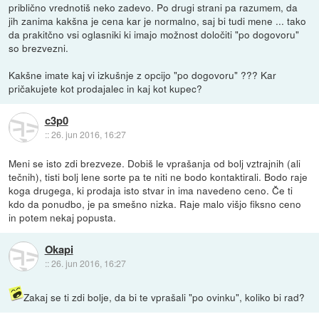
priblično vrednotiš neko zadevo. Po drugi strani pa razumem, da
jih zanima kakšna je cena kar je normalno, saj bi tudi mene ... tako
da prakitčno vsi oglasniki ki imajo možnost določiti "po dogovoru"
so brezvezni.
Kakšne imate kaj vi izkušnje z opcijo "po dogovoru" ??? Kar
pričakujete kot prodajalec in kaj kot kupec?
c3p0
::
26. jun 2016, 16:27
Meni se isto zdi brezveze. Dobiš le vprašanja od bolj vztrajnih (ali
tečnih), tisti bolj lene sorte pa te niti ne bodo kontaktirali. Bodo raje
koga drugega, ki prodaja isto stvar in ima navedeno ceno. Če ti
kdo da ponudbo, je pa smešno nizka. Raje malo višjo fiksno ceno
in potem nekaj popusta.
Okapi
::
26. jun 2016, 16:27
Zakaj se ti zdi bolje, da bi te vprašali "po ovinku", koliko bi rad?