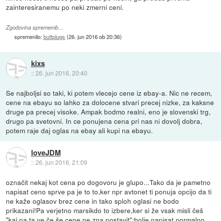
zainteresiranemu po neki zmerni ceni.
Zgodovina sprememb…
spremenilo:
buttplugs
(
26. jun 2016 ob 20:36
)
kixs
::
26. jun 2016, 20:40
Se najboljsi so taki, ki potem vlecejo cene iz ebay-a. Nic ne recem,
cene na ebayu so lahko za dolocene stvari precej nizke, za kaksne
druge pa precej visoke. Ampak bodmo realni, eno je slovenski trg,
drugo pa svetovni. In ce ponujena cena pri nas ni dovolj dobra,
potem raje daj oglas na ebay ali kupi na ebayu.
loveJDM
::
26. jun 2016, 21:09
označit nekaj kot cena po dogovoru je glupo...Tako da je pametno
napisat ceno sprve pa je to to,ker npr avtonet ti ponuja opcijo da ti
ne kaže oglasov brez cene in tako sploh oglasi ne bodo
prikazani!Pa verjetno marsikdo to izbere,ker si že vsak misli češ
"kaj pa ta ve,če še cene ne zna postavit";bolje napisat normalno