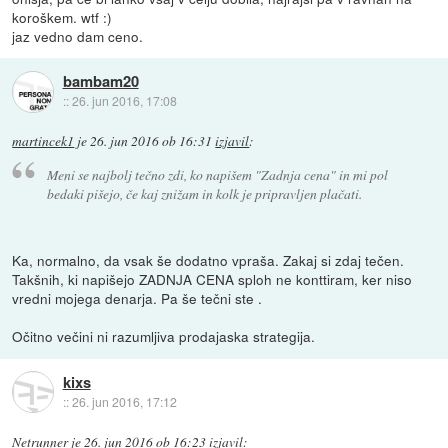
koroškem. wtf :)
jaz vedno dam ceno.
bambam20
::
26. jun 2016, 17:08
martincek1
je
26. jun 2016 ob 16:31
izjavil
:
Meni se najbolj tečno zdi, ko napišem "Zadnja cena" in mi pol
bedaki pišejo, če kaj znižam in kolk je pripravljen plačati.
Ka, normalno, da vsak še dodatno vpraša. Zakaj si zdaj tečen.
Takšnih, ki napišejo ZADNJA CENA sploh ne konttiram, ker niso
vredni mojega denarja. Pa še tečni ste .
Očitno večini ni razumljiva prodajaska strategija.
kixs
::
26. jun 2016, 17:12
Netrunner
je
26. jun 2016 ob 16:23
izjavil
: