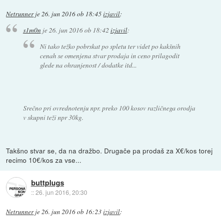
Netrunner
je
26. jun 2016 ob 18:45
izjavil
:
s1m0n
je
26. jun 2016 ob 18:42
izjavil
:
Ni tako težko pobrskat po spletu ter videt po kakšnih
cenah se omenjena stvar prodaja in ceno prilagodit
glede na ohranjenost / dodatke itd...
Srečno pri ovrednotenju npr. preko 100 kosov različnega orodja
v skupni teži npr 30kg.
Takšno stvar se, da na dražbo. Drugače pa prodaš za X€/kos torej
recimo 10€/kos za vse...
buttplugs
::
26. jun 2016, 20:30
Netrunner
je
26. jun 2016 ob 16:23
izjavil
: