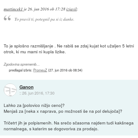
martincek1
je
26. jun 2016 ob 17:28
izjavil
:
To praviš ti, potegnil pa si iz danke.
To je splošno razmišljanje . Ne rabiš se zdaj kujat kot užaljen 5 letni
otrok, ki mu mami ni kupla lizike.
Zgodovina sprememb…
predlagal izbris:
PromeuZ
(
27. jun 2016 ob 08:34
)
Ganon
::
26. jun 2016, 17:30
Lahko za [polovico nižjo ceno]?
Menjaš za [neka x naprava, po možnosti še na pol delujoča]?
Tričetrt jih je polpismenih. Na srečo sčasoma najdem tudi kakšnega
normalnega, s katerim se dogovoriva za prodajo.