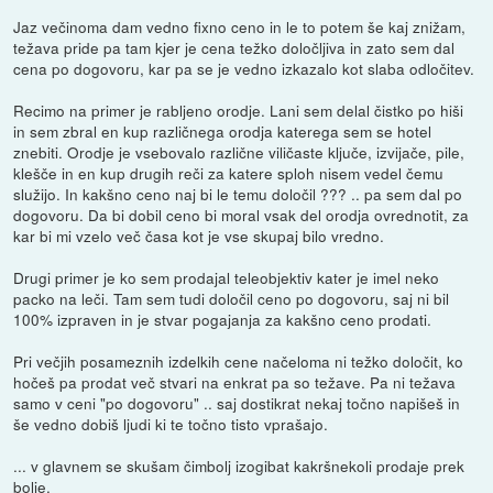
Jaz večinoma dam vedno fixno ceno in le to potem še kaj znižam,
težava pride pa tam kjer je cena težko določljiva in zato sem dal
cena po dogovoru, kar pa se je vedno izkazalo kot slaba odločitev.
Recimo na primer je rabljeno orodje. Lani sem delal čistko po hiši
in sem zbral en kup različnega orodja katerega sem se hotel
znebiti. Orodje je vsebovalo različne viličaste ključe, izvijače, pile,
klešče in en kup drugih reči za katere sploh nisem vedel čemu
služijo. In kakšno ceno naj bi le temu določil ??? .. pa sem dal po
dogovoru. Da bi dobil ceno bi moral vsak del orodja ovrednotit, za
kar bi mi vzelo več časa kot je vse skupaj bilo vredno.
Drugi primer je ko sem prodajal teleobjektiv kater je imel neko
packo na leči. Tam sem tudi določil ceno po dogovoru, saj ni bil
100% izpraven in je stvar pogajanja za kakšno ceno prodati.
Pri večjih posameznih izdelkih cene načeloma ni težko določit, ko
hočeš pa prodat več stvari na enkrat pa so težave. Pa ni težava
samo v ceni "po dogovoru" .. saj dostikrat nekaj točno napišeš in
še vedno dobiš ljudi ki te točno tisto vprašajo.
... v glavnem se skušam čimbolj izogibat kakršnekoli prodaje prek
bolje.