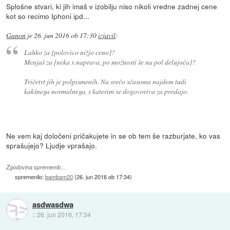
Splošne stvari, ki jih imaš v izobilju niso nikoli vredne zadnej cene
kot so recimo Iphoni ipd...
Ganon
je
26. jun 2016 ob 17:30
izjavil
:
Lahko za [polovico nižjo ceno]?
Menjaš za [neka x naprava, po možnosti še na pol delujoča]?
Tričetrt jih je polpismenih. Na srečo sčasoma najdem tudi
kakšnega normalnega, s katerim se dogovoriva za prodajo.
Ne vem kaj določeni pričakujete in se ob tem še razburjate, ko vas
sprašujejo? Ljudje vprašajo.
Zgodovina sprememb…
spremenilo:
bambam20
(
26. jun 2016 ob 17:34
)
asdwasdwa
::
26. jun 2016, 17:34