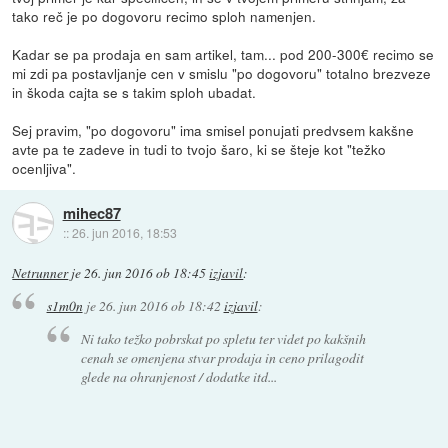
tako reč je po dogovoru recimo sploh namenjen.
Kadar se pa prodaja en sam artikel, tam... pod 200-300€ recimo se
mi zdi pa postavljanje cen v smislu "po dogovoru" totalno brezveze
in škoda cajta se s takim sploh ubadat.
Sej pravim, "po dogovoru" ima smisel ponujati predvsem kakšne
avte pa te zadeve in tudi to tvojo šaro, ki se šteje kot "težko
ocenljiva".
mihec87
::
26. jun 2016, 18:53
Netrunner
je
26. jun 2016 ob 18:45
izjavil
:
s1m0n
je
26. jun 2016 ob 18:42
izjavil
:
Ni tako težko pobrskat po spletu ter videt po kakšnih
cenah se omenjena stvar prodaja in ceno prilagodit
glede na ohranjenost / dodatke itd...