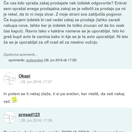
Če vas kdo vpraša zakaj prodajate nek izdelek odgovorite? Enkrat
sem vprašal enega prodajalca zakaj se je odločil za prodajo pa mi
je rekel, da to ni moja stvar. Z moje strani sva zaključila pogovor.
Če kupujem izdelek bi rad vedel zakaj se prodaja (lahko zaradi
nakupa nove, lahko ker je izdelek že toliko znucan od da bo vsak
čas kaput). Ravno tako v kakšne namene se je uporabljal. Isto ko
greš kupit avto te zanima kako in kje se je ta avto uporabljal. Ni isto
če se je uporabljal za off road ali za mestno vožnjo.
Zgodovina sprememb…
spremenilo:
asdwasdwa
(
26. jun 2016 ob 17:35
)
Okapi
::
26. jun 2016, 17:37
In potem se ti nekaj zlaže, ti si pa srečen, ker misliš, da veš nekaj
več.
presad123
::
26. jun 2016, 17:38
Poanta je, da če nekdo napiše ZADNJA CENA, nikogar ne odvrne,