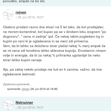
ponudbo, ampak ne bo šlo.
rejven
::
26. jun 2016, 18:07
Osebno prodam ravno dve stvari na 5 let tako, da kot prodajalec
ne morem komentirat, kot kupec pa se v širokem loku izognem "po
dogovoru", " cena ni zadnja" ipd. Če nekaj rabim pogledam trg in
kupim po ceni ki je oglaševana in se meni zdi primerna.
Vem, da bi lahko za določeno stvar plačal nekaj % manj ampak če
se mi cena zdi korektna lahko skleneva kupcijo. Enostavno nimam
volje in energije, da bi za nekaj % prihranka ugotavljal če neko
stvar lahko kupim ceneje.
Aja, pa zakaj nekdo prodaja me tud en k zanima, važno, da ima
oglaševane lastnosti.
Zgodovina sprememb…
spremenilo:
rejven
(
26. jun 2016 ob 18:08
)
Netrunner
::
26. jun 2016, 18:31