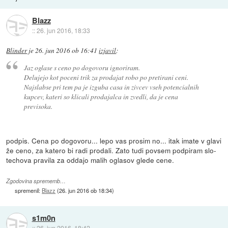
Blazz
::
26. jun 2016, 18:33
Blinder
je
26. jun 2016 ob 16:41
izjavil
:
Jaz oglase s ceno po dogovoru ignoriram.
Delujejo kot poceni trik za prodajat robo po pretirani ceni.
Najslabse pri tem pa je izguba casa in zivcev vseh potencialnih
kupcev, kateri so klicali prodajalca in zvedli, da je cena
previsoka.
podpis. Cena po dogovoru... lepo vas prosim no... itak imate v glavi
že ceno, za katero bi radi prodali. Zato tudi povsem podpiram slo-
techova pravila za oddajo malih oglasov glede cene.
Zgodovina sprememb…
spremenil:
Blazz
(
26. jun 2016 ob 18:34
)
s1m0n
::
26. jun 2016, 18:42