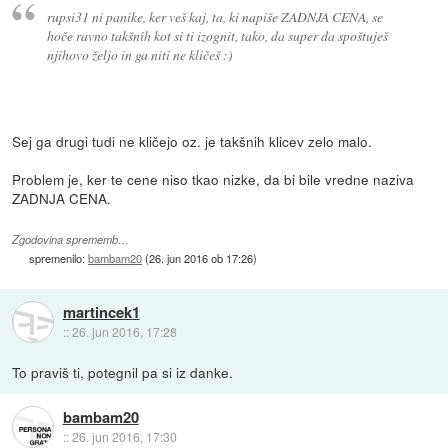
rupsi31 ni panike, ker veš kaj, ta, ki napiše ZADNJA CENA, se
hoče ravno takšnih kot si ti izognit, tako, da super da spoštuješ
njihovo željo in ga niti ne kličeš :)
Sej ga drugi tudi ne kličejo oz. je takšnih klicev zelo malo.
Problem je, ker te cene niso tkao nizke, da bi bile vredne naziva
ZADNJA CENA.
Zgodovina sprememb…
spremenilo:
bambam20
(
26. jun 2016 ob 17:26
)
martincek1
::
26. jun 2016, 17:28
To praviš ti, potegnil pa si iz danke.
bambam20
::
26. jun 2016, 17:30