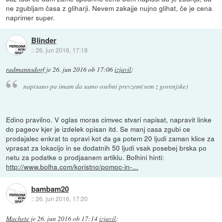
ne zgubljam časa z gliharji. Nevem zakajje nujno glihat, če je cena
naprimer super.
Blinder
::
26. jun 2016, 17:18
radmannsdorf
je
26. jun 2016 ob 17:06
izjavil
:
napisano pa imam da samo osebni prevzem(sem z gorenjske)
Edino pravilno. V oglas moras cimvec stvari napisat, napravit linke
do pageov kjer je izdelek opisan itd. Se manj casa zgubi ce
prodajalec enkrat to opravi kot da ga potem 20 ljudi zaman klice za
vprasat za lokacijo in se dodatnih 50 ljudi vsak posebej brska po
netu za podatke o prodjaanem artiklu. Bolhini hinti:
http://www.bolha.com/koristno/pomoc-in-...
bambam20
::
26. jun 2016, 17:20
Machete
je
26. jun 2016 ob 17:14
izjavil
: