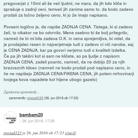
pregovarjat z 10imi ali še več ljudmi, ne mara, da jih kdo kliče in
sprašuje o zadnji ceni, temveč jih zanima samo to, da bodo zadevo
prodali za točno željeno ceno, ki jo že imajo napisano.
Povsem logično je, da napiše ZADNJA CENA. Tistega, ki si zadevo
želi, to nikakor ne bo odvrnilo. Mene osebno bi še bolj pritegnilo,
namreč če bi mi bila zadeva O.K. in cena sprejemljiva, bi videl, da
je prodajalec resen in najverjetneje tudi z zadevo ni nič narobe, saj
je CENA ZADNJA, kar pa govori verjetno tudi o kvaliteti izdelka.
Če pa jih takšni kot si sam ne kličete, so pa ljudje z napisom
ZADNJA CENA, zadeli poanto, namreč, da ne dobijo 20 za njih
brezveznih klicev (namreč ne bodo prodali pod napisano ceno, in
če ne napišejo ZADNJA CENA/FIKSNA CENA, jih potem mrhovinarji
tvojega kova napadete kot hijene ubogo gazelo)
Zgodovina sprememb…
spremenilo:
presad123
(
26. jun 2016 ob 17:33
)
bambam20
::
26. jun 2016, 17:26
presad123
je
26. jun 2016 ob 17:23
izjavil
: