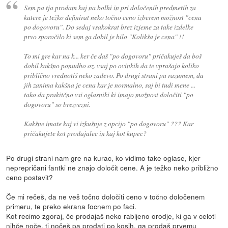
Sem pa tja prodam kaj na bolhi in pri določenih predmetih za
katere je težko definirat neko točno ceno izberem možnost "cena
po dogovoru". Do sedaj vsakokrat brez izjeme za take izdelke
prvo sporočilo ki sem ga dobil je bilo "Kolikša je cena" !!
To mi gre kar na k... ker če daš "po dogovoru" pričakuješ da boš
dobil kakšno ponudbo oz. vsaj po ovinkih da te vprašajo koliko
priblično vrednotiš neko zadevo. Po drugi strani pa razumem, da
jih zanima kakšna je cena kar je normalno, saj bi tudi mene ...
tako da prakitčno vsi oglasniki ki imajo možnost določiti "po
dogovoru" so brezvezni.
Kakšne imate kaj vi izkušnje z opcijo "po dogovoru" ??? Kar
pričakujete kot prodajalec in kaj kot kupec?
Po drugi strani nam gre na kurac, ko vidimo take oglase, kjer
neprepričani fantki ne znajo določit cene. A je težko neko približno
ceno postavit?
Če mi rečeš, da ne veš točno določiti ceno v točno določenem
primeru, te preko ekrana focnem po faci.
Kot recimo zgoraj, če prodajaš neko rabljeno orodje, ki ga v celoti
nihče noče, ti nočeš pa prodati po kosih, ga prodaš prvemu