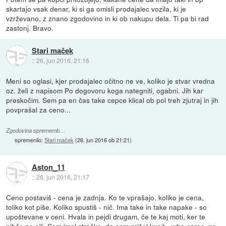
skartajo vsak denar, ki si ga omisli prodajalec vozila, ki je
vzrževano, z znano zgodovino in ki ob nakupu dela. Ti pa bi rad
zastonj. Bravo.
Stari maček
::
26. jun 2016, 21:16
Meni so oglasi, kjer prodajalec očitno ne ve, koliko je stvar vredna
oz. želi z napisom Po dogovoru koga nategniti, ogabni. Jih kar
preskočim. Sem pa en čas take cepce klical ob pol treh zjutraj in jih
povprašal za ceno...
Zgodovina sprememb…
spremenilo:
Stari maček
(
26. jun 2016 ob 21:21
)
Aston_11
::
26. jun 2016, 21:17
Ceno postaviš - cena je zadnja. Ko te vprašajo, koliko je cena,
toliko kot piše. Koliko spustiš - nič. Ima take in take napake - so
upoštevane v ceni. Hvala in pejdi drugam, če te kaj moti, ker te
nihče ne sili. Sem imel stroške, da sem prišel kupit - who cares, na