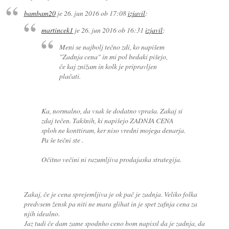
bambam20
je
26. jun 2016 ob 17:08
izjavil
:
martincek1
je
26. jun 2016 ob 16:31
izjavil
:
Meni se najbolj tečno zdi, ko napišem
"Zadnja cena" in mi pol bedaki pišejo,
če kaj znižam in kolk je pripravljen
plačati.
Ka, normalno, da vsak še dodatno vpraša. Zakaj si
zdaj tečen. Takšnih, ki napišejo ZADNJA CENA
sploh ne konttiram, ker niso vredni mojega denarja.
Pa še tečni ste .
Očitno večini ni razumljiva prodajaska strategija.
Zakaj, če je cena sprejemljiva je ok pač je zadnja. Veliko folka
predvsem žensk pa niti ne mara glihat in je spet zafnja cena za
njih idealno.
Jaz tudi če dam zame spodnho ceno bom napissl da je zadnja, da