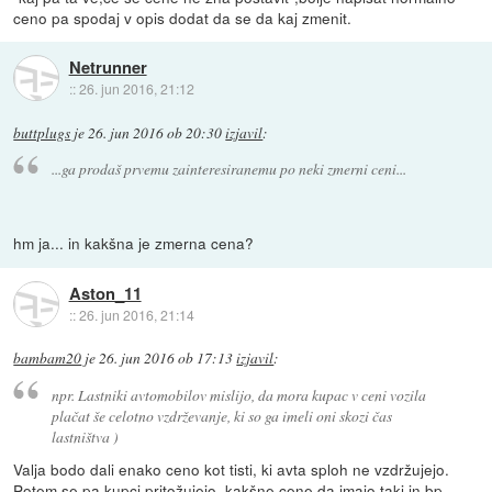
ceno pa spodaj v opis dodat da se da kaj zmenit.
Netrunner
::
26. jun 2016, 21:12
buttplugs
je
26. jun 2016 ob 20:30
izjavil
:
...ga prodaš prvemu zainteresiranemu po neki zmerni ceni...
hm ja... in kakšna je zmerna cena?
Aston_11
::
26. jun 2016, 21:14
bambam20
je
26. jun 2016 ob 17:13
izjavil
:
npr. Lastniki avtomobilov mislijo, da mora kupac v ceni vozila
plačat še celotno vzdrževanje, ki so ga imeli oni skozi čas
lastništva )
Valja bodo dali enako ceno kot tisti, ki avta sploh ne vzdržujejo.
Potem se pa kupci pritožujejo, kakšne cene da imajo taki in bp