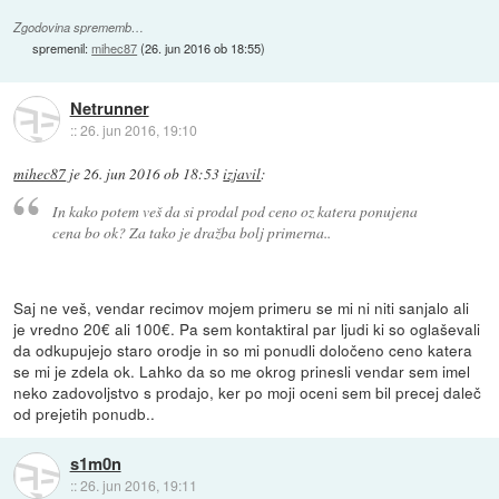
Zgodovina sprememb…
spremenil:
mihec87
(
26. jun 2016 ob 18:55
)
Netrunner
::
26. jun 2016, 19:10
mihec87
je
26. jun 2016 ob 18:53
izjavil
:
In kako potem veš da si prodal pod ceno oz katera ponujena
cena bo ok? Za tako je dražba bolj primerna..
Saj ne veš, vendar recimov mojem primeru se mi ni niti sanjalo ali
je vredno 20€ ali 100€. Pa sem kontaktiral par ljudi ki so oglaševali
da odkupujejo staro orodje in so mi ponudli določeno ceno katera
se mi je zdela ok. Lahko da so me okrog prinesli vendar sem imel
neko zadovoljstvo s prodajo, ker po moji oceni sem bil precej daleč
od prejetih ponudb..
s1m0n
::
26. jun 2016, 19:11