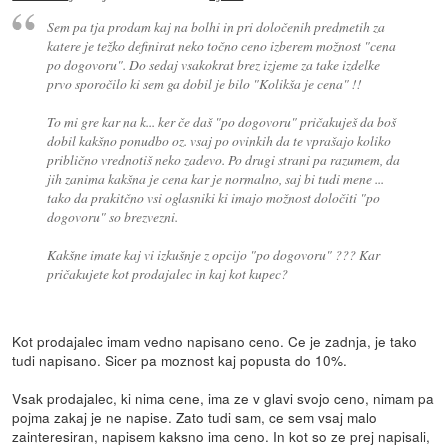
Sem pa tja prodam kaj na bolhi in pri določenih predmetih za
katere je težko definirat neko točno ceno izberem možnost "cena
po dogovoru". Do sedaj vsakokrat brez izjeme za take izdelke
prvo sporočilo ki sem ga dobil je bilo "Kolikša je cena" !!
To mi gre kar na k... ker če daš "po dogovoru" pričakuješ da boš
dobil kakšno ponudbo oz. vsaj po ovinkih da te vprašajo koliko
priblično vrednotiš neko zadevo. Po drugi strani pa razumem, da
jih zanima kakšna je cena kar je normalno, saj bi tudi mene ...
tako da prakitčno vsi oglasniki ki imajo možnost določiti "po
dogovoru" so brezvezni.
Kakšne imate kaj vi izkušnje z opcijo "po dogovoru" ??? Kar
pričakujete kot prodajalec in kaj kot kupec?
Kot prodajalec imam vedno napisano ceno. Ce je zadnja, je tako
tudi napisano. Sicer pa moznost kaj popusta do 10%.
Vsak prodajalec, ki nima cene, ima ze v glavi svojo ceno, nimam pa
pojma zakaj je ne napise. Zato tudi sam, ce sem vsaj malo
zainteresiran, napisem kaksno ima ceno. In kot so ze prej napisali,