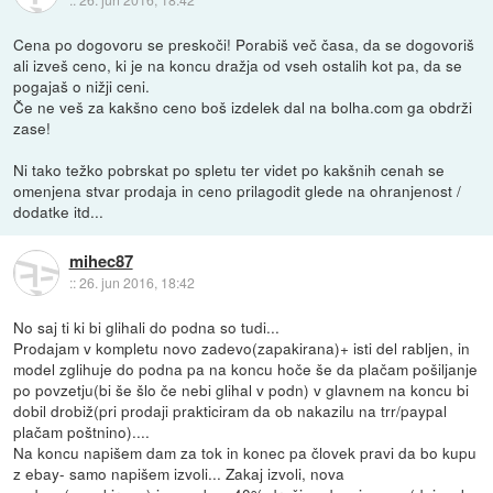
Cena po dogovoru se preskoči! Porabiš več časa, da se dogovoriš
ali izveš ceno, ki je na koncu dražja od vseh ostalih kot pa, da se
pogajaš o nižji ceni.
Če ne veš za kakšno ceno boš izdelek dal na bolha.com ga obdrži
zase!
Ni tako težko pobrskat po spletu ter videt po kakšnih cenah se
omenjena stvar prodaja in ceno prilagodit glede na ohranjenost /
dodatke itd...
mihec87
::
26. jun 2016, 18:42
No saj ti ki bi glihali do podna so tudi...
Prodajam v kompletu novo zadevo(zapakirana)+ isti del rabljen, in
model zglihuje do podna pa na koncu hoče še da plačam pošiljanje
po povzetju(bi še šlo če nebi glihal v podn) v glavnem na koncu bi
dobil drobiž(pri prodaji prakticiram da ob nakazilu na trr/paypal
plačam poštnino)....
Na koncu napišem dam za tok in konec pa človek pravi da bo kupu
z ebay- samo napišem izvoli... Zakaj izvoli, nova