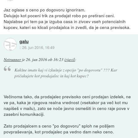
Jaz oglase s ceno po dogovoru ignoriram.
Delujejo kot poceni trik za prodajat robo po pretirani ceni.
Najslabse pri tem pa je izguba casa in zivcev vseh potencialnih
kupcev, kateri so klicali prodajalca in zvedli, da je cena previsoka.
galu
::
26. jun 2016, 16:49
Netrunner
je
26. jun 2016 ob 16:23
izjavil
:
Kakšne imate kaj vi izkušnje z opcijo "po dogovoru" ??? Kar
pričakujete kot prodajalec in kaj kot kupec?
Večinoma tako, da prodajalec previsoko ceni prodajan izdelek, ne
ve pa, kaka je njegova realna vrednost (vsekakor pa več kot mu
napišeš v mailu), zato se noče javno osmešiti in ceno raje pove v
zasebni komunikaciji.
Zato prodajalcem s ceno "po dogovoru" sploh ne pošljem
povpraševanja, kot prodajalec pa vedno dam neko ceno.