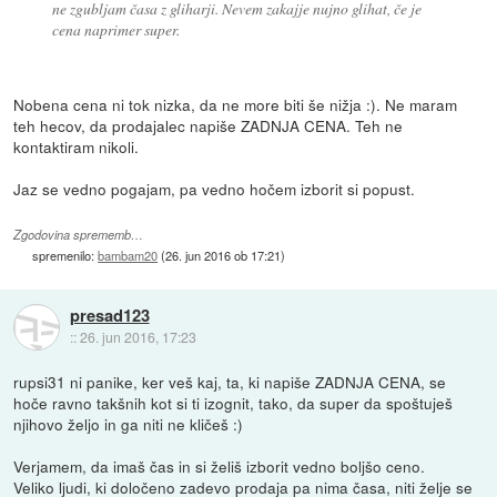
ne zgubljam časa z gliharji. Nevem zakajje nujno glihat, če je
cena naprimer super.
Nobena cena ni tok nizka, da ne more biti še nižja :). Ne maram
teh hecov, da prodajalec napiše ZADNJA CENA. Teh ne
kontaktiram nikoli.
Jaz se vedno pogajam, pa vedno hočem izborit si popust.
Zgodovina sprememb…
spremenilo:
bambam20
(
26. jun 2016 ob 17:21
)
presad123
::
26. jun 2016, 17:23
rupsi31 ni panike, ker veš kaj, ta, ki napiše ZADNJA CENA, se
hoče ravno takšnih kot si ti izognit, tako, da super da spoštuješ
njihovo željo in ga niti ne kličeš :)
Verjamem, da imaš čas in si želiš izborit vedno boljšo ceno.
Veliko ljudi, ki določeno zadevo prodaja pa nima časa, niti želje se