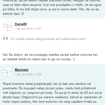
vsaj ne tiste ciljne skupine, ki jo ima prodajalec v mislih, če se ogne
pa folka, ki mu želi zbijat ceno, je pa to ravno želel. Tko, da ne se
sekirat ripsi :D
DarwiN
::
26. jun 2016, 17:41
Če vas kdo vpraša zakaj prodajate nek izdelek odgovorite?
Ha! Še dobro, da vsi prodajajo izdelke zaradi selitve oziroma ker
so izdelek dobili za rojstni dan in ga ne nucajo. :)
Machete
::
26. jun 2016, 17:52
Rupsi brezeve nekaj posplošuješ, ker je itak vse odvisno od
predmeta. Če kupuješ nekaj za par jurjev, vredu boš pričakoval
nek odgovor oz. pogovor po tvoje. Če pa je to stvar za 20 eur pa je
škoda časa. Odgovorim pa vseeno vsakemu, četudi je nepismen ali
hoče napol zastonj. Ker sem kulturen mu vsaj napišem hvala za