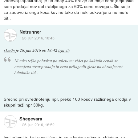
zadevo(zapakirana) je na ebay 40% dražje od moje cene(dejansko
sem prodajal nov del+rabljenega za 60% cene novega)..Šlo se je
za zadevo iz enga kosa kovine tako da neki pokvarjeno ne more
bit..
Netrunner
::
26. jun 2016, 18:45
s1m0n
je
26. jun 2016 ob 18:42
izjavil
:
Ni tako težko pobrskat po spletu ter videt po kakšnih cenah se
omenjena stvar prodaja in ceno prilagodit glede na ohranjenost
/ dodatke itd...
Srečno pri ovrednotenju npr. preko 100 kosov različnega orodja v
skupni teži npr 30kg.
Shegevara
::
26. jun 2016, 18:52
tvoj primer je kar specifičen, in se v tvojem primeru strinjam, za