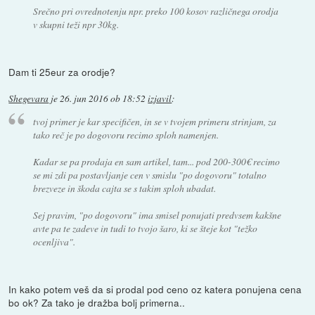
Srečno pri ovrednotenju npr. preko 100 kosov različnega orodja
v skupni teži npr 30kg.
Dam ti 25eur za orodje?
Shegevara
je
26. jun 2016 ob 18:52
izjavil
:
tvoj primer je kar specifičen, in se v tvojem primeru strinjam, za
tako reč je po dogovoru recimo sploh namenjen.
Kadar se pa prodaja en sam artikel, tam... pod 200-300€ recimo
se mi zdi pa postavljanje cen v smislu "po dogovoru" totalno
brezveze in škoda cajta se s takim sploh ubadat.
Sej pravim, "po dogovoru" ima smisel ponujati predvsem kakšne
avte pa te zadeve in tudi to tvojo šaro, ki se šteje kot "težko
ocenljiva".
In kako potem veš da si prodal pod ceno oz katera ponujena cena
bo ok? Za tako je dražba bolj primerna..