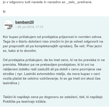
jo v odgovoru tudi navede in navadno so _zelo_ pretirane.
lp
bambam20
::
26. jun 2016, 17:13
Kor kupec pričakujem od prodajalca prijaznost in normlen odnos.
Tega že v štartu določeni niso zmožni in jim je odveč odgovorit na
par preprostih ali pa kompleksnejših vprašanj. Še več. Prav jezni
so, kako si to dovolim.
Od prodajalca pričakujem, da bo imel ceno, ki ne bo previska in ne
prenizka. Nikakor pa ne prebavljam prodajalcev, ki bi oni na
rabljenem izdelku radi zaslužili ali pa dobili v ceno povrnjene vse
stroške ( npr. Lastniki avtomobilov mislijo, da mora kupac v ceni
vozila plačat še celotno vzdrževanje, ki so ga imeli oni skozi čas
lastništva )
Takšni ki napišejo cena po dogovoru so zateženi, tisti, ki napišejo
Pokličite pa testrirajo tržišče.