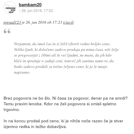
bambam20
::
26. jun 2016, 17:33
presad123
je
26. jun 2016 ob 17:23
izjavil
:
Verjamem, da imaš čas in si želiš izborit vedno boljšo ceno.
Veliko ljudi, ki določeno zadevo prodaja pa nima časa, niti želje
se pregovarjat z 10imi ali še več ljudmi, ne mara, da jih kdo
kliče in sprašuje o zadnji ceni, temveč jih zanima samo to, da
bodo zadevo prodali za točno željeno ceno, ki jo že imajo
napisano.
Brez pogovora ne bo šlo. Ni časa za pogovor, denar pa ne smrdi?
Temu pravim lenoba. Kdor ne želi pogovora si omisli spletno
trgovino.
In na koncu prodaš pod ceno, ki je nihče noče razen če je stvar
izjemno redka in težko dobavljiva.