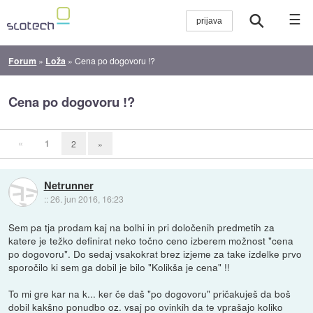
☰
Forum
»
Loža
»
Cena po dogovoru !?
Cena po dogovoru !?
«
1
2
»
Netrunner
::
26. jun 2016, 16:23
Sem pa tja prodam kaj na bolhi in pri določenih predmetih za
katere je težko definirat neko točno ceno izberem možnost "cena
po dogovoru". Do sedaj vsakokrat brez izjeme za take izdelke prvo
sporočilo ki sem ga dobil je bilo "Kolikša je cena" !!
To mi gre kar na k... ker če daš "po dogovoru" pričakuješ da boš
dobil kakšno ponudbo oz. vsaj po ovinkih da te vprašajo koliko