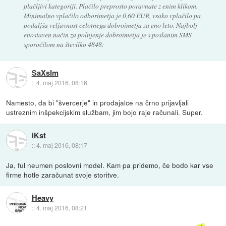
plačljivi kategoriji. Plačilo preprosto poravnate z enim klikom.
Minimalno vplačilo odborimetja je 0,60 EUR, vsako vplačilo pa
podaljša veljavnost celotnega dobroimetja za eno leto. Najbolj
enostaven način za polnjenje dobroimetja je s poslanim SMS
sporočilom na številko 4848:
SaXsIm
::
4. maj 2016, 08:16
Namesto, da bi "švercerje" in prodajalce na črno prijavljali
ustreznim inšpekcijskim službam, jim bojo raje računali. Super.
iKst
::
4. maj 2016, 08:17
Ja, ful neumen poslovni model. Kam pa pridemo, če bodo kar vse
firme hotle zaračunat svoje storitve.
Heavy
::
4. maj 2016, 08:21