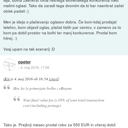
malimi oglasi. Tako da zaradi tega dvomim da bi kar naenkrat začel
obisk padati :)
Men je ideja o plačevanju oglasov dobra. Če bom kdaj prodajal
telefon, bom objavil oglas, plačal tistih par centov, v zameno za to
bom pa dobil prostor na bolhi ter manj konkurence. Prodal bom
hitrej. :)
Vsaj upam na tak scenarij :D
opeter
::
4. maj 2016, 17:06
iKst
je
4. maj 2016 ob 16:54
izjavil
:
Btw, ko že primerjate bolho z eBayem.
Your final value fee is 10% of your total transaction
cost (including postage)
Tako je. Prejšnji mesec prodal robo za 550 EUR in včeraj dobil