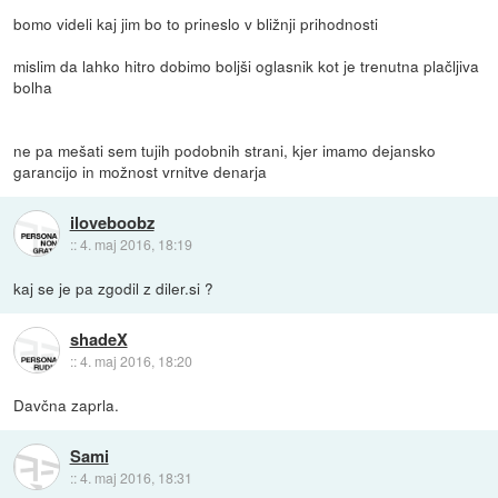
bomo videli kaj jim bo to prineslo v bližnji prihodnosti
mislim da lahko hitro dobimo boljši oglasnik kot je trenutna plačljiva
bolha
ne pa mešati sem tujih podobnih strani, kjer imamo dejansko
garancijo in možnost vrnitve denarja
iloveboobz
::
4. maj 2016, 18:19
kaj se je pa zgodil z diler.si ?
shadeX
::
4. maj 2016, 18:20
Davčna zaprla.
Sami
::
4. maj 2016, 18:31