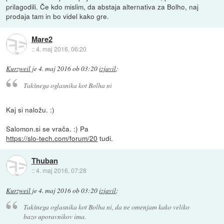
prilagodili. Če kdo mislim, da abstaja alternativa za Bolho, naj
prodaja tam in bo videl kako gre.
Mare2
::
4. maj 2016, 06:20
Kurzweil
je
4. maj 2016 ob 03:20
izjavil
:
Takšnega oglasnika kot Bolha ni
Kaj si naložu. :)
Salomon.si se vrača. :) Pa
https://slo-tech.com/forum/20
tudi.
Thuban
::
4. maj 2016, 07:28
Kurzweil
je
4. maj 2016 ob 03:20
izjavil
:
Takšnega oglasnika kot Bolha ni, da ne omenjam kako veliko
bazo uporavnikov ima.