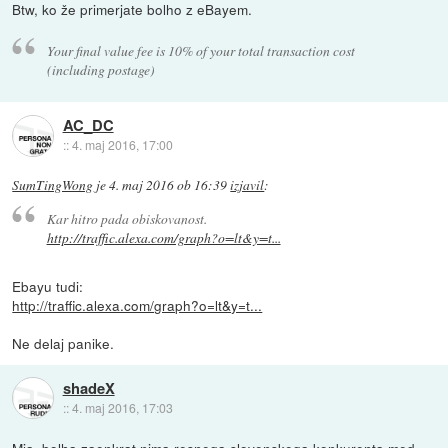
Btw, ko že primerjate bolho z eBayem.
Your final value fee is 10% of your total transaction cost
(including postage)
AC_DC
::
4. maj 2016, 17:00
SumTingWong
je
4. maj 2016 ob 16:39
izjavil
:
Kar hitro pada obiskovanost.
http://traffic.alexa.com/graph?o=lt&y=t...
Ebayu tudi:
http://traffic.alexa.com/graph?o=lt&y=t...
Ne delaj panike.
shadeX
::
4. maj 2016, 17:03
Mja, bolha zaenkrat nima resnega slovenskega konkurenta med