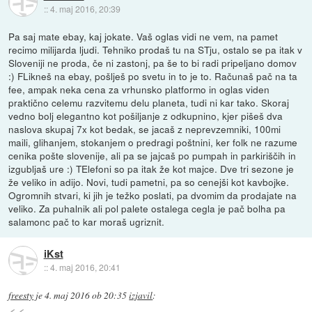
::
4. maj 2016, 20:39
Pa saj mate ebay, kaj jokate. Vaš oglas vidi ne vem, na pamet
recimo milijarda ljudi. Tehniko prodaš tu na STju, ostalo se pa itak v
Sloveniji ne proda, če ni zastonj, pa še to bi radi pripeljano domov
:) FLikneš na ebay, pošlješ po svetu in to je to. Računaš pač na ta
fee, ampak neka cena za vrhunsko platformo in oglas viden
praktično celemu razvitemu delu planeta, tudi ni kar tako. Skoraj
vedno bolj elegantno kot pošiljanje z odkupnino, kjer pišeš dva
naslova skupaj 7x kot bedak, se jacaš z neprevzemniki, 100mi
maili, glihanjem, stokanjem o predragi poštnini, ker folk ne razume
cenika pošte slovenije, ali pa se jajcaš po pumpah in parkiriščih in
izgubljaš ure :) TElefoni so pa itak že kot majce. Dve tri sezone je
že veliko in adijo. Novi, tudi pametni, pa so cenejši kot kavbojke.
Ogromnih stvari, ki jih je težko poslati, pa dvomim da prodajate na
veliko. Za puhalnik ali pol palete ostalega cegla je pač bolha pa
salamonc pač to kar moraš ugriznit.
iKst
::
4. maj 2016, 20:41
freesty
je
4. maj 2016 ob 20:35
izjavil
: