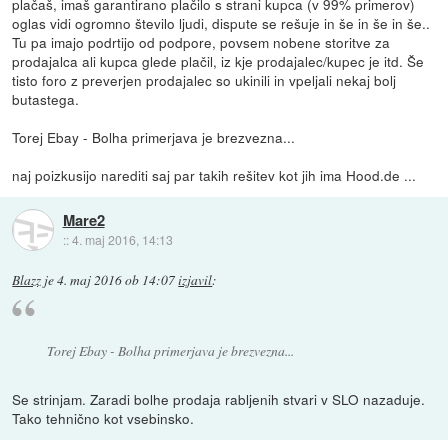
plačaš, imaš garantirano plačilo s strani kupca (v 99% primerov)
oglas vidi ogromno število ljudi, dispute se rešuje in še in še in še..
Tu pa imajo podrtijo od podpore, povsem nobene storitve za
prodajalca ali kupca glede plačil, iz kje prodajalec/kupec je itd. Še
tisto foro z preverjen prodajalec so ukinili in vpeljali nekaj bolj
butastega.
Torej Ebay - Bolha primerjava je brezvezna...
naj poizkusijo narediti saj par takih rešitev kot jih ima Hood.de ...
Mare2
::
4. maj 2016, 14:13
Blazz
je
4. maj 2016 ob 14:07
izjavil
:
Torej Ebay - Bolha primerjava je brezvezna...
Se strinjam. Zaradi bolhe prodaja rabljenih stvari v SLO nazaduje.
Tako tehnično kot vsebinsko.