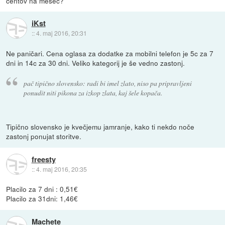
centov na mesec?
iKst
::
4. maj 2016, 20:31
Ne paničari. Cena oglasa za dodatke za mobilni telefon je 5c za 7
dni in 14c za 30 dni. Veliko kategorij je še vedno zastonj.
pač tipično slovensko: radi bi imel zlato, niso pa pripravljeni
ponudit niti pikona za izkop zlata, kaj šele kopača.
Tipično slovensko je kvečjemu jamranje, kako ti nekdo noče
zastonj ponujat storitve.
freesty
::
4. maj 2016, 20:35
Placilo za 7 dni : 0,51€
Placilo za 31dni: 1,46€
Machete