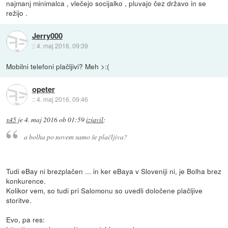
najmanj minimalca , vlečejo socijalko , pluvajo čez državo in se
režijo .
Jerry000
::
4. maj 2016, 09:39
Mobilni telefoni plačljivi? Meh >:(
opeter
::
4. maj 2016, 09:46
x45
je
4. maj 2016 ob 01:59
izjavil
:
a bolha po novem samo še plačljiva?
Tudi eBay ni brezplačen ... in ker eBaya v Sloveniji ni, je Bolha brez
konkurence.
Kolikor vem, so tudi pri Salomonu so uvedli določene plačljive
storitve.
Evo, pa res: