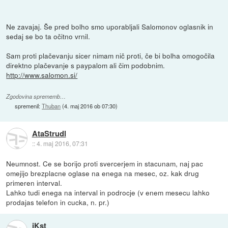
Ne zavajaj. Še pred bolho smo uporabljali Salomonov oglasnik in
sedaj se bo ta očitno vrnil.
Sam proti plačevanju sicer nimam nič proti, če bi bolha omogočila
direktno plačevanje s paypalom ali čim podobnim.
http://www.salomon.si/
Zgodovina sprememb…
spremenil:
Thuban
(
4. maj 2016 ob 07:30
)
AtaStrudl
::
4. maj 2016, 07:31
Neumnost. Ce se borijo proti svercerjem in stacunam, naj pac
omejijo brezplacne oglase na enega na mesec, oz. kak drug
primeren interval.
Lahko tudi enega na interval in podrocje (v enem mesecu lahko
prodajas telefon in cucka, n. pr.)
iKst