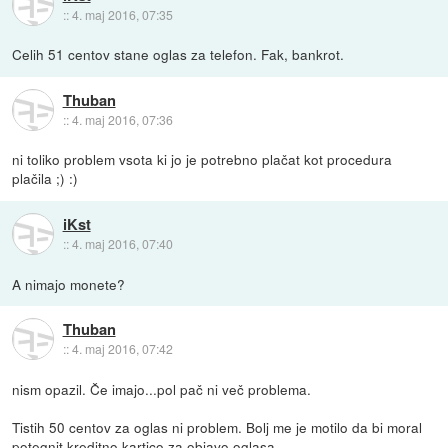
::
4. maj 2016, 07:35
Celih 51 centov stane oglas za telefon. Fak, bankrot.
Thuban
::
4. maj 2016, 07:36
ni toliko problem vsota ki jo je potrebno plačat kot procedura
plačila ;) :)
iKst
::
4. maj 2016, 07:40
A nimajo monete?
Thuban
::
4. maj 2016, 07:42
nism opazil. Če imajo...pol pač ni več problema.
Tistih 50 centov za oglas ni problem. Bolj me je motilo da bi moral
potegnit kreditno kartico za objavo oglasa.