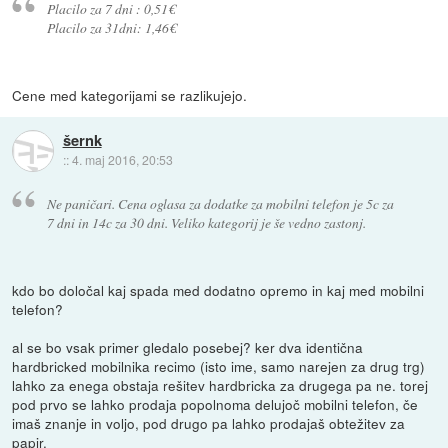
Placilo za 7 dni : 0,51€
Placilo za 31dni: 1,46€
Cene med kategorijami se razlikujejo.
šernk
::
4. maj 2016, 20:53
Ne paničari. Cena oglasa za dodatke za mobilni telefon je 5c za
7 dni in 14c za 30 dni. Veliko kategorij je še vedno zastonj.
kdo bo določal kaj spada med dodatno opremo in kaj med mobilni
telefon?
al se bo vsak primer gledalo posebej? ker dva identična
hardbricked mobilnika recimo (isto ime, samo narejen za drug trg)
lahko za enega obstaja rešitev hardbricka za drugega pa ne. torej
pod prvo se lahko prodaja popolnoma delujoč mobilni telefon, če
imaš znanje in voljo, pod drugo pa lahko prodajaš obtežitev za
papir.