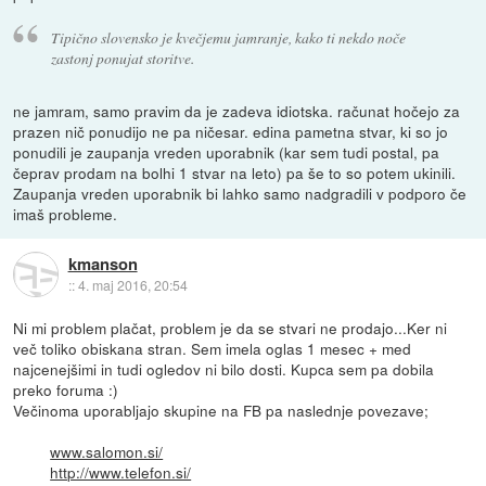
Tipično slovensko je kvečjemu jamranje, kako ti nekdo noče
zastonj ponujat storitve.
ne jamram, samo pravim da je zadeva idiotska. računat hočejo za
prazen nič ponudijo ne pa ničesar. edina pametna stvar, ki so jo
ponudili je zaupanja vreden uporabnik (kar sem tudi postal, pa
čeprav prodam na bolhi 1 stvar na leto) pa še to so potem ukinili.
Zaupanja vreden uporabnik bi lahko samo nadgradili v podporo če
imaš probleme.
kmanson
::
4. maj 2016, 20:54
Ni mi problem plačat, problem je da se stvari ne prodajo...Ker ni
več toliko obiskana stran. Sem imela oglas 1 mesec + med
najcenejšimi in tudi ogledov ni bilo dosti. Kupca sem pa dobila
preko foruma :)
Večinoma uporabljajo skupine na FB pa naslednje povezave;
www.salomon.si/
http://www.telefon.si/