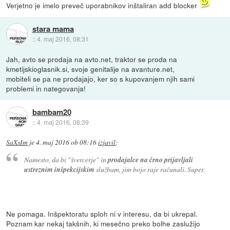
Verjetno je imelo preveč uporabnikov inštaliran add blocker
stara mama
::
4. maj 2016, 08:31
Jah, avto se prodaja na avto.net, traktor se proda na
kmetijskioglasnik.si, svoje genitalije na avanture.net,
mobiteli se pa ne prodajajo, ker so s kupovanjem njih sami
problemi in nategovanja!
bambam20
::
4. maj 2016, 08:39
SaXsIm
je
4. maj 2016 ob 08:16
izjavil
:
Namesto, da bi "švercerje" in
prodajalce na črno prijavljali
ustreznim inšpekcijskim
službam, jim bojo raje računali. Super.
Ne pomaga. Inšpektoratu sploh ni v interesu, da bi ukrepal.
Poznam kar nekaj takšnih, ki mesečno preko bolhe zaslužijo