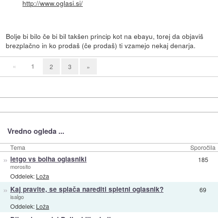
http://www.oglasi.si/
Bolje bi bilo če bi bil takšen princip kot na ebayu, torej da objaviš
brezplačno in ko prodaš (če prodaš) ti vzamejo nekaj denarja.
«
1
2
3
»
Vredno ogleda ...
Tema
Sporočila
»
letgo vs bolha oglasniki
185
morosito
Oddelek:
Loža
»
Kaj pravite, se splača narediti spletni oglasnik?
69
isalgo
Oddelek:
Loža