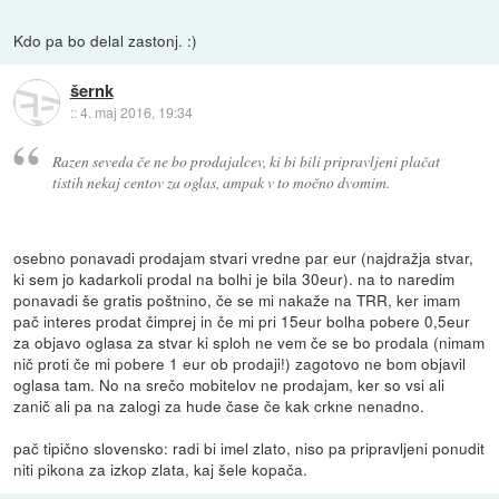
Kdo pa bo delal zastonj. :)
šernk
::
4. maj 2016, 19:34
Razen seveda če ne bo prodajalcev, ki bi bili pripravljeni plačat
tistih nekaj centov za oglas, ampak v to močno dvomim.
osebno ponavadi prodajam stvari vredne par eur (najdražja stvar,
ki sem jo kadarkoli prodal na bolhi je bila 30eur). na to naredim
ponavadi še gratis poštnino, če se mi nakaže na TRR, ker imam
pač interes prodat čimprej in če mi pri 15eur bolha pobere 0,5eur
za objavo oglasa za stvar ki sploh ne vem če se bo prodala (nimam
nič proti če mi pobere 1 eur ob prodaji!) zagotovo ne bom objavil
oglasa tam. No na srečo mobitelov ne prodajam, ker so vsi ali
zanič ali pa na zalogi za hude čase če kak crkne nenadno.
pač tipično slovensko: radi bi imel zlato, niso pa pripravljeni ponudit
niti pikona za izkop zlata, kaj šele kopača.