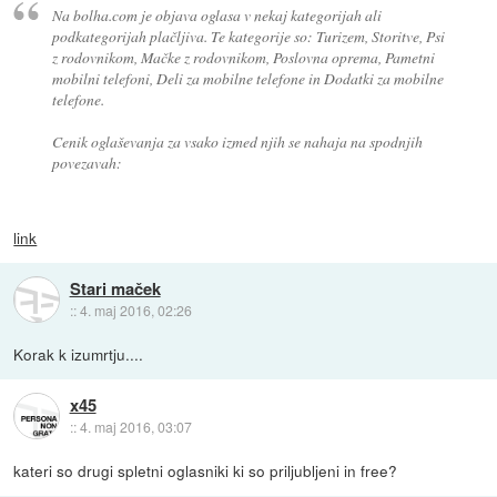
Na bolha.com je objava oglasa v nekaj kategorijah ali
podkategorijah plačljiva. Te kategorije so: Turizem, Storitve, Psi
z rodovnikom, Mačke z rodovnikom, Poslovna oprema, Pametni
mobilni telefoni, Deli za mobilne telefone in Dodatki za mobilne
telefone.
Cenik oglaševanja za vsako izmed njih se nahaja na spodnjih
povezavah:
link
Stari maček
::
4. maj 2016, 02:26
Korak k izumrtju....
x45
::
4. maj 2016, 03:07
kateri so drugi spletni oglasniki ki so priljubljeni in free?