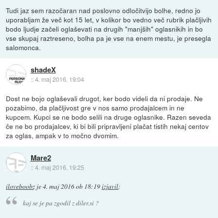
Tudi jaz sem razočaran nad poslovno odločitvijo bolhe, redno jo
uporabljam že več kot 15 let, v kolikor bo vedno več rubrik plačljivih
bodo ljudje začeli oglaševati na drugih "manjših" oglasnikih in bo
vse skupaj raztreseno, bolha pa je vse na enem mestu, je presegla
salomonca.
shadeX
::
4. maj 2016, 19:04
Dost ne bojo oglaševali drugot, ker bodo videli da ni prodaje. Ne
pozabimo, da plačljivost gre v nos samo prodajalcem in ne
kupcem. Kupci se ne bodo selili na druge oglasnike. Razen seveda
če ne bo prodajalcev, ki bi bili pripravljeni plačat tistih nekaj centov
za oglas, ampak v to močno dvomim.
Mare2
::
4. maj 2016, 19:25
iloveboobz
je
4. maj 2016 ob 18:19
izjavil
:
kaj se je pa zgodil z diler.si ?