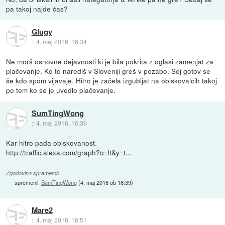
pa takoj najde čas?
Glugy
::
4. maj 2016, 16:34
Ne morš osnovne dejavnosti ki je bila pokrita z oglasi zamenjat za
plačevanje. Ko to narediš v Sloveniji greš v pozabo. Sej gotov se
še kdo spom vijavaje. Hitro je začela izgubljat na obiskovalcih takoj
po tem ko se je uvedlo plačevanje.
SumTingWong
::
4. maj 2016, 16:39
Kar hitro pada obiskovanost.
http://traffic.alexa.com/graph?o=lt&y=t...
Zgodovina sprememb…
spremenil:
SumTingWong
(
4. maj 2016 ob 16:39
)
Mare2
::
4. maj 2016, 16:51