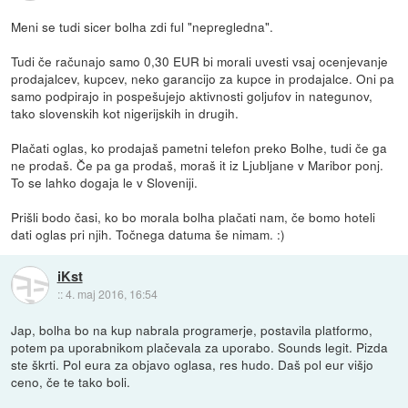
Meni se tudi sicer bolha zdi ful "nepregledna".
Tudi če računajo samo 0,30 EUR bi morali uvesti vsaj ocenjevanje
prodajalcev, kupcev, neko garancijo za kupce in prodajalce. Oni pa
samo podpirajo in pospešujejo aktivnosti goljufov in nategunov,
tako slovenskih kot nigerijskih in drugih.
Plačati oglas, ko prodajaš pametni telefon preko Bolhe, tudi če ga
ne prodaš. Če pa ga prodaš, moraš it iz Ljubljane v Maribor ponj.
To se lahko dogaja le v Sloveniji.
Prišli bodo časi, ko bo morala bolha plačati nam, če bomo hoteli
dati oglas pri njih. Točnega datuma še nimam. :)
iKst
::
4. maj 2016, 16:54
Jap, bolha bo na kup nabrala programerje, postavila platformo,
potem pa uporabnikom plačevala za uporabo. Sounds legit. Pizda
ste škrti. Pol eura za objavo oglasa, res hudo. Daš pol eur višjo
ceno, če te tako boli.