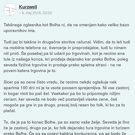
Kurzweil
::
4. maj 2016, 03:20
Takšnega oglasnika kot Bolha ni, da ne omenjam kako veliko bazo
uporavnikov ima.
Tudi jaz bi takšne in drugačne storitve računal. Vidim, da to leti tudi
na mobilne telefone oz. švercerje in preprodajalce, tudi tu nimam
nič proti. Še posebej pa bi udaril po trgovinah, kot je recimo ena
tule iz našega konca, kri prodaja dejansko kar preko Bolhe, poleg
seveda fizične trgovine in prodaje preko spletne strani - ne ne
povem katera trgovina je to.
Sicer pa so cene čisto vredu, če recimo nekdo oglašuje nek
apartma 100 dni mi je ta vsote povsem sprejemljiva. Ni vse zastonj
in kogar moti bo pač šel. Vsekakor pa bo to pripomoglo nižjim
cenam, ker seveda ne bodo več postavljali visoke cene, češ
mogoče pa gre in pa drugo, precej bolj resen bo folk, ki bo za to
plačal.
To, da je pa to konec Bolhe, pa so samo vaše želje. Seveda je fino
če je zastonj, drugo pa je, ko folk dejansko fura trgovine in turizem
preko Bolhe. Če pa se pojavi kakšna konkurenca, pa se bodo že