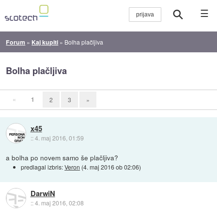
☰
Forum
»
Kaj kupiti
»
Bolha plačljiva
Bolha plačljiva
«
1
2
3
»
x45
::
4. maj 2016, 01:59
a bolha po novem samo še plačljiva?
predlagal izbris:
Veron
(
4. maj 2016 ob 02:06
)
DarwiN
::
4. maj 2016, 02:08