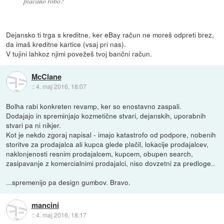
plačano robo?
Dejansko ti trga s kreditne, ker eBay račun ne moreš odpreti brez,
da imaš kreditne kartice (vsaj pri nas).
V tujini lahkoz njimi povežeš tvoj bančni račun.
McClane
::
4. maj 2016, 18:07
Bolha rabi konkreten revamp, ker so enostavno zaspali.
Dodajajo in spreminjajo kozmetične stvari, dejanskih, uporabnih
stvari pa ni nikjer.
Kot je nekdo zgoraj napisal - imajo katastrofo od podpore, nobenih
storitve za prodajalca ali kupca glede plačil, lokacije prodajalcev,
naklonjenosti resnim prodajalcem, kupcem, obupen search,
zasipavanje z komercialnimi prodajalci, niso dovzetni za predloge..
...spremenijo pa design gumbov. Bravo.
mancini
::
4. maj 2016, 18:17