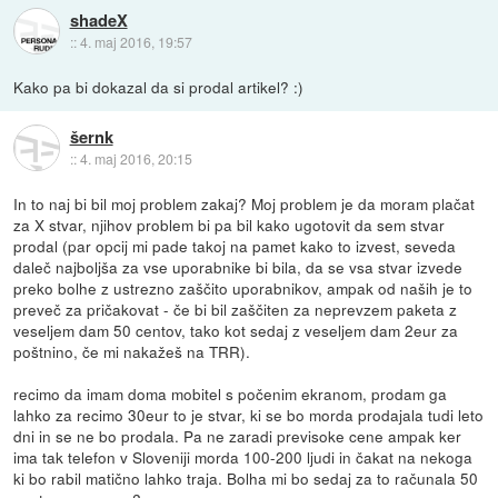
shadeX
::
4. maj 2016, 19:57
Kako pa bi dokazal da si prodal artikel? :)
šernk
::
4. maj 2016, 20:15
In to naj bi bil moj problem zakaj? Moj problem je da moram plačat
za X stvar, njihov problem bi pa bil kako ugotovit da sem stvar
prodal (par opcij mi pade takoj na pamet kako to izvest, seveda
daleč najboljša za vse uporabnike bi bila, da se vsa stvar izvede
preko bolhe z ustrezno zaščito uporabnikov, ampak od naših je to
preveč za pričakovat - če bi bil zaščiten za neprevzem paketa z
veseljem dam 50 centov, tako kot sedaj z veseljem dam 2eur za
poštnino, če mi nakažeš na TRR).
recimo da imam doma mobitel s počenim ekranom, prodam ga
lahko za recimo 30eur to je stvar, ki se bo morda prodajala tudi leto
dni in se ne bo prodala. Pa ne zaradi previsoke cene ampak ker
ima tak telefon v Sloveniji morda 100-200 ljudi in čakat na nekoga
ki bo rabil matično lahko traja. Bolha mi bo sedaj za to računala 50