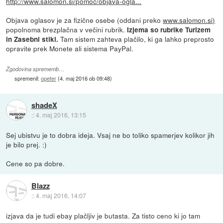
http://www.salomon.si/pomoc/objava-ogla...
Objava oglasov je za fizične osebe (oddani preko
www.salomon.si)
popolnoma brezplačna v večini rubrik.
Izjema so rubrike Turizem
Tam sistem zahteva plačilo, ki ga lahko preprosto
in Zasebni stiki.
opravite prek Monete ali sistema PayPal.
Zgodovina sprememb…
spremenil:
opeter
(
4. maj 2016 ob 09:48
)
shadeX
::
4. maj 2016, 13:15
Sej ubistvu je to dobra ideja. Vsaj ne bo toliko spamerjev kolikor jih
je bilo prej. :)
Cene so pa dobre.
Blazz
::
4. maj 2016, 14:07
izjava da je tudi ebay plačljiv je butasta. Za tisto ceno ki jo tam