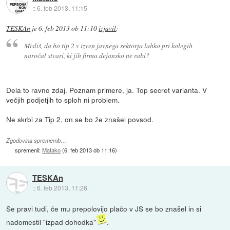
::
6. feb 2013, 11:15
TESKAn
je
6. feb 2013 ob 11:10
izjavil
:
Misliš, da bo tip 2 v izven javnega sektorja lahko pri kolegih
naročal stvari, ki jih firma dejansko ne rabi?
Dela to ravno zdaj. Poznam primere, ja. Top secret varianta. V
večjih podjetjih to sploh ni problem.
Ne skrbi za Tip 2, on se bo že znašel povsod.
Zgodovina sprememb…
spremenil:
Matako
(
6. feb 2013 ob 11:16
)
TESKAn
::
6. feb 2013, 11:26
Se pravi tudi, če mu prepolovijo plačo v JS se bo znašel in si
nadomestil "izpad dohodka"
.