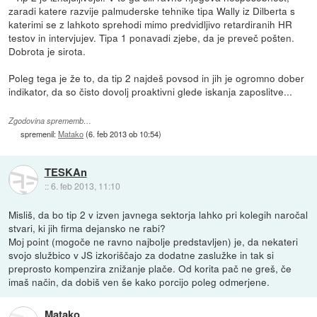
zaradi katere razvije palmuderske tehnike tipa Wally iz Dilberta s
katerimi se z lahkoto sprehodi mimo predvidljivo retardiranih HR
testov in intervjujev. Tipa 1 ponavadi zjebe, da je preveč pošten.
Dobrota je sirota.
Poleg tega je že to, da tip 2 najdeš povsod in jih je ogromno dober
indikator, da so čisto dovolj proaktivni glede iskanja zaposlitve...
Zgodovina sprememb…
spremenil:
Matako
(
6. feb 2013 ob 10:54
)
TESKAn
::
6. feb 2013, 11:10
Misliš, da bo tip 2 v izven javnega sektorja lahko pri kolegih naročal
stvari, ki jih firma dejansko ne rabi?
Moj point (mogoče ne ravno najbolje predstavljen) je, da nekateri
svojo službico v JS izkoriščajo za dodatne zaslužke in tak si
preprosto kompenzira znižanje plače. Od korita pač ne greš, če
imaš način, da dobiš ven še kako porcijo poleg odmerjene.
Matako