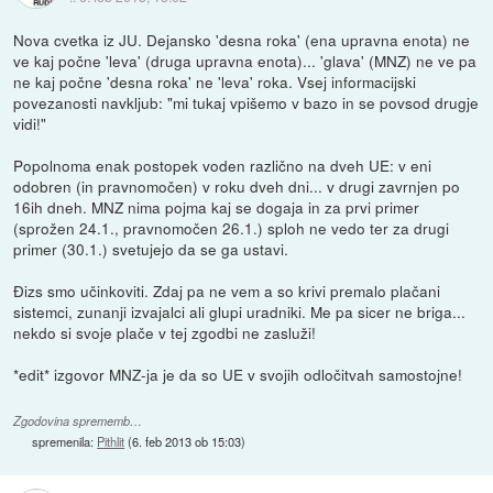
Nova cvetka iz JU. Dejansko 'desna roka' (ena upravna enota) ne
ve kaj počne 'leva' (druga upravna enota)... 'glava' (MNZ) ne ve pa
ne kaj počne 'desna roka' ne 'leva' roka. Vsej informacijski
povezanosti navkljub: "mi tukaj vpišemo v bazo in se povsod drugje
vidi!"
Popolnoma enak postopek voden različno na dveh UE: v eni
odobren (in pravnomočen) v roku dveh dni... v drugi zavrnjen po
16ih dneh. MNZ nima pojma kaj se dogaja in za prvi primer
(sprožen 24.1., pravnomočen 26.1.) sploh ne vedo ter za drugi
primer (30.1.) svetujejo da se ga ustavi.
Đizs smo učinkoviti. Zdaj pa ne vem a so krivi premalo plačani
sistemci, zunanji izvajalci ali glupi uradniki. Me pa sicer ne briga...
nekdo si svoje plače v tej zgodbi ne zasluži!
*edit* izgovor MNZ-ja je da so UE v svojih odločitvah samostojne!
Zgodovina sprememb…
spremenila:
Pithlit
(
6. feb 2013 ob 15:03
)