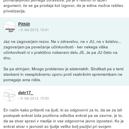
argument, če se ga prodaja kot izgovor, da je edina možna rešitev
privatizacija.
Pithlit
::
6. feb 2013, 15:41
Jaz ne zagovarjam rezov. Ne v zdravstvu, ne v JU, ne v šolstvu...
zagovarjam pa povečanje učinkovitosti - ker nekega viška
učinkovitosti ni v praktično nobenem delu JS. Je pa JU čisto na
dnu.
Se pa strinjam. Mnogo problemov je sistemskih. Sindikati pa s temi
stavkami in vsesplošnemu uporu proti vsakršnim spremembam ne
pomagajo ama ništa.
dstr17_
::
6. feb 2013, 15:50
En način kako pritisniti na ljudi, ki so odgovorni za to, da se za isti
postopek enkrat izda pozitivna odločba enkrat pa se zavrne, je to,
da se stvar spravi v medije in vse odgovorne javno izpostavi. Ko je
enkrat stvar v javnosti so ljudje veliko bolj pazljivi pri svojem