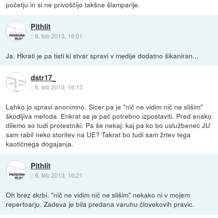
početju in si ne privoščijo takšne šlamparije.
Pithlit
::
6. feb 2013, 16:01
Ja. Hkrati je pa tisti ki stvar spravi v medije dodatno šikaniran...
dstr17_
::
6. feb 2013, 16:13
Lahko jo spravi anonimno. Sicer pa je "nič ne vidim nič ne slišim"
škodljiva metoda. Enkrat se je pač potrebno izpostaviti. Pred enako
dilemo so tudi protestniki. Pa še nekaj: kaj pa ko bo uslužbenec JU
sam rabil neko storitev na UE? Takrat bo tudi sam žrtev tega
kaotičnega dogajanja.
Pithlit
::
6. feb 2013, 16:21
Oh brez skrbi. "nič ne vidim nič ne slišim" nekako ni v mojem
repertoarju. Zadeva je bila predana varuhu človekovih pravic.