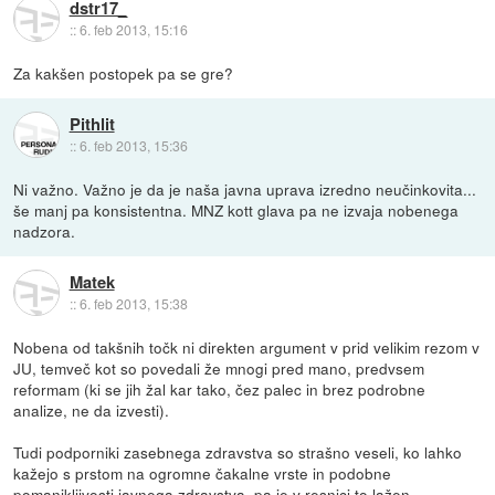
dstr17_
::
6. feb 2013, 15:16
Za kakšen postopek pa se gre?
Pithlit
::
6. feb 2013, 15:36
Ni važno. Važno je da je naša javna uprava izredno neučinkovita...
še manj pa konsistentna. MNZ kott glava pa ne izvaja nobenega
nadzora.
Matek
::
6. feb 2013, 15:38
Nobena od takšnih točk ni direkten argument v prid velikim rezom v
JU, temveč kot so povedali že mnogi pred mano, predvsem
reformam (ki se jih žal kar tako, čez palec in brez podrobne
analize, ne da izvesti).
Tudi podporniki zasebnega zdravstva so strašno veseli, ko lahko
kažejo s prstom na ogromne čakalne vrste in podobne
pomanjkljivosti javnega zdravstva, pa je v resnici to lažen