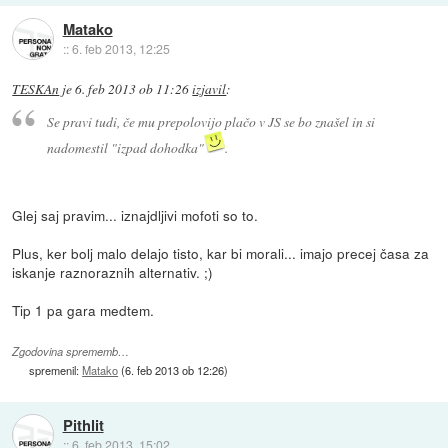
Matako
::
6. feb 2013, 12:25
TESKAn
je
6. feb 2013 ob 11:26
izjavil
:
Se pravi tudi, če mu prepolovijo plačo v JS se bo znašel in si
nadomestil "izpad dohodka"
.
Glej saj pravim... iznajdljivi mofoti so to.
Plus, ker bolj malo delajo tisto, kar bi morali... imajo precej časa za
iskanje raznoraznih alternativ. ;)
Tip 1 pa gara medtem.
Zgodovina sprememb…
spremenil:
Matako
(
6. feb 2013 ob 12:26
)
Pithlit
::
6. feb 2013, 15:02