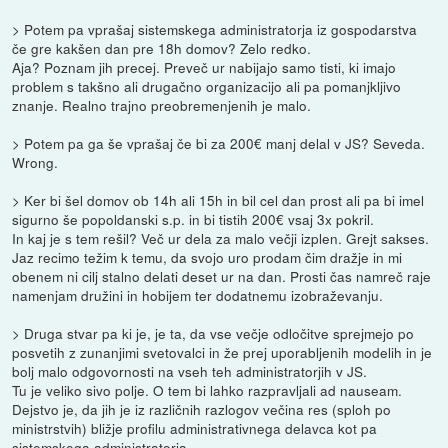
> Potem pa vprašaj sistemskega administratorja iz gospodarstva
če gre kakšen dan pre 18h domov? Zelo redko.
Aja? Poznam jih precej. Preveč ur nabijajo samo tisti, ki imajo
problem s takšno ali drugačno organizacijo ali pa pomanjkljivo
znanje. Realno trajno preobremenjenih je malo.
> Potem pa ga še vprašaj če bi za 200€ manj delal v JS? Seveda.
Wrong.
> Ker bi šel domov ob 14h ali 15h in bil cel dan prost ali pa bi imel
sigurno še popoldanski s.p. in bi tistih 200€ vsaj 3x pokril.
In kaj je s tem rešil? Več ur dela za malo večji izplen. Grejt sakses.
Jaz recimo težim k temu, da svojo uro prodam čim dražje in mi
obenem ni cilj stalno delati deset ur na dan. Prosti čas namreč raje
namenjam družini in hobijem ter dodatnemu izobraževanju.
> Druga stvar pa ki je, je ta, da vse večje odločitve sprejmejo po
posvetih z zunanjimi svetovalci in že prej uporabljenih modelih in je
bolj malo odgovornosti na vseh teh administratorjih v JS.
Tu je veliko sivo polje. O tem bi lahko razpravljali ad nauseam.
Dejstvo je, da jih je iz različnih razlogov večina res (sploh po
ministrstvih) bližje profilu administrativnega delavca kot pa
sistemskega administratorja.