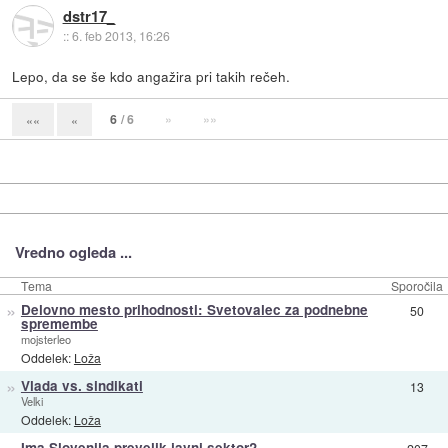
dstr17_
::
6. feb 2013, 16:26
Lepo, da se še kdo angažira pri takih rečeh.
6
/ 6
»
»»
««
«
Vredno ogleda ...
Tema
Sporočila
»
Delovno mesto prihodnosti: Svetovalec za podnebne
50
spremembe
mojsterleo
Oddelek:
Loža
»
Vlada vs. sindikati
13
Velki
Oddelek:
Loža
»
Ima Slovenija prevelik javni sektor?