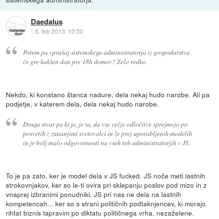
Daedalus
::
6. feb 2013, 10:30
Potem pa vprašaj sistemskega administratorja iz gospodarstva
če gre kakšen dan pre 18h domov? Zelo redko.
Nekdo, ki konstano štanca nadure, dela nekaj hudo narobe. Ali pa
podjetje, v katerem dela, dela nekaj hudo narobe.
Druga stvar pa ki je, je ta, da vse večje odločitve sprejmejo po
posvetih z zunanjimi svetovalci in že prej uporabljenih modelih
in je bolj malo odgovornosti na vseh teh administratorjih v JS.
To je pa zato, ker je model dela v JS fucked. JS noče meti lastnih
strokovnjakov, ker so le-ti ovira pri sklepanju poslov pod mizo in z
vnaprej izbranimi ponudniki. JS pri nas ne dela na lastnih
kompetencah... ker so s strani političnih podtaknjencev, ki morajo
rihtat biznis tapravim po diktatu političnega vrha, nezaželene.