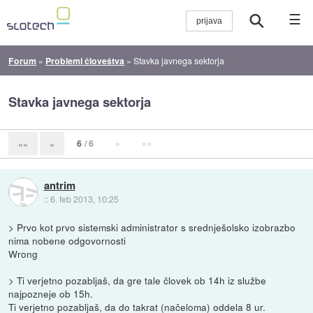
☰
Forum
»
Problemi človeštva
»
Stavka javnega sektorja
Stavka javnega sektorja
6
/ 6
»
»»
««
«
antrim
::
6. feb 2013, 10:25
> Prvo kot prvo sistemski administrator s srednješolsko izobrazbo
nima nobene odgovornosti
Wrong
> Ti verjetno pozabljaš, da gre tale človek ob 14h iz službe
najpozneje ob 15h.
Ti verjetno pozabljaš, da do takrat (načeloma) oddela 8 ur.