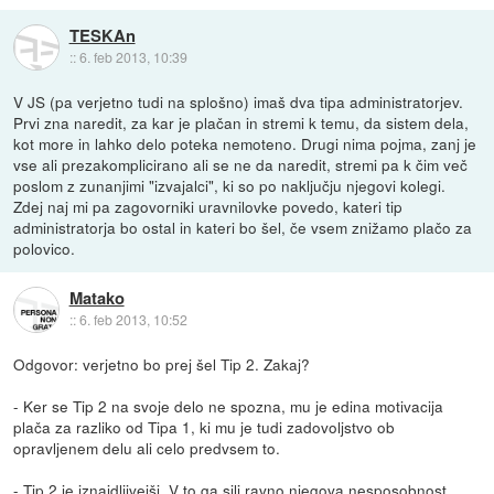
TESKAn
::
6. feb 2013, 10:39
V JS (pa verjetno tudi na splošno) imaš dva tipa administratorjev.
Prvi zna naredit, za kar je plačan in stremi k temu, da sistem dela,
kot more in lahko delo poteka nemoteno. Drugi nima pojma, zanj je
vse ali prezakomplicirano ali se ne da naredit, stremi pa k čim več
poslom z zunanjimi "izvajalci", ki so po naključju njegovi kolegi.
Zdej naj mi pa zagovorniki uravnilovke povedo, kateri tip
administratorja bo ostal in kateri bo šel, če vsem znižamo plačo za
polovico.
Matako
::
6. feb 2013, 10:52
Odgovor: verjetno bo prej šel Tip 2. Zakaj?
- Ker se Tip 2 na svoje delo ne spozna, mu je edina motivacija
plača za razliko od Tipa 1, ki mu je tudi zadovoljstvo ob
opravljenem delu ali celo predvsem to.
- Tip 2 je iznajdljivejši. V to ga sili ravno njegova nesposobnost,