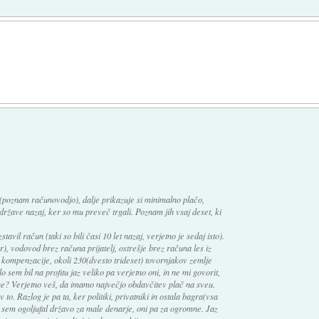
(poznam računovodjo), dalje prikazuje si minimalno plačo,
države nazaj, ker so mu preveč trgali. Poznam jih vsaj deset, ki
tavil račun (taki so bili časi 10 let nazaj, verjetno je sedaj isto).
r), vodovod brez računa prijatelj, ostrešje brez računa les iz
 kompenzacije, okoli 230(dvesto trideset) tovornjakov zemlje
o sem bil na profitu jaz veliko pa verjetno oni, in ne mi govorit,
z ne? Verjetno veš, da imamo največjo obdavčitev plač na sveu.
o. Razlog je pa ta, ker politiki, privatniki in ostala bagra(vsa
a sem ogoljufal državo za male denarje, oni pa za ogromne. Jaz