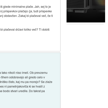
iš glede minimalne plače. Jah, sej to je
j prispevkov plačajo (ja, tudi prispevke
manj obdavčen. Zakaj bi plačeval več, če ti
bi plačeval državi toliko več? Ti dobiš
a tako nikoli niso imeli. Ob prevzemu
o tihem odobravajo ali gredo celo v
adniško čisto, kaj mu pa morejo? Se zlaže
anes ni pametnjakoviča ki se hvalil z
 se bodo stvari uredile. Do takrat pa