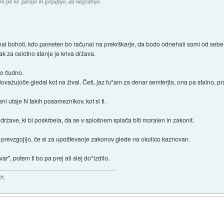
ni pa ne garajo in goljufajo, da nagrabijo.
inal bohoti, kdo pameten bo računal na prekrškarje, da bodo odnehali sami od sebe
k za celotno stanje je kriva država.
lo čudno.
lovažujoče gledal kot na žival. Češ, jaz fu*am za denar semterjta, ona pa stalno, pr
ani utaje N takih posameznikov, kot si ti.
 države, ki bi poskrbela, da se v splošnem splača biti moralen in zakonit.
o prevzgojijo, če si za upoštevanje zakonov glede na okolico kaznovan.
ar", potem ti bo pa prej ali slej do*izdilo.
th.