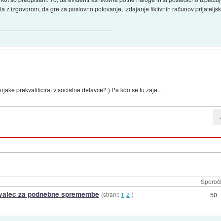
 z izgovorom, da gre za poslovno potovanje, izdajanje fiktivnih računov prijateljskih
ojake prekvalificirat v socialne delavce?:) Pa kdo se tu zaje...
Sporoči
ovalec za podnebne spremembe
(strani:
1
2
)
50