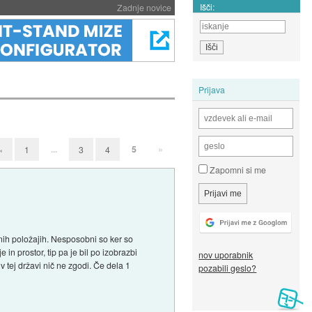
Išči:
Zadnje novice
Prijava
...
5
»
«
1
3
4
Zapomni si me
lnih položajih. Nesposobni so ker so
in prostor, tip pa je bil po izobrazbi
nov uporabnik
v tej državi nič ne zgodi. Če dela 1
pozabili geslo?