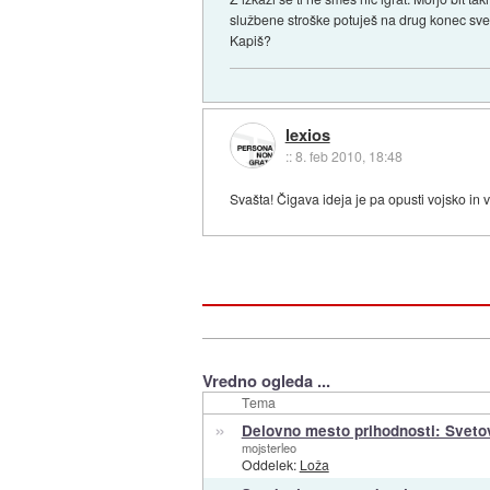
službene stroške potuješ na drug konec sveta
Kapiš?
lexios
::
8. feb 2010, 18:48
Svašta! Čigava ideja je pa opusti vojsko in v
Vredno ogleda ...
Tema
»
Delovno mesto prihodnosti: Svet
mojsterleo
Oddelek:
Loža