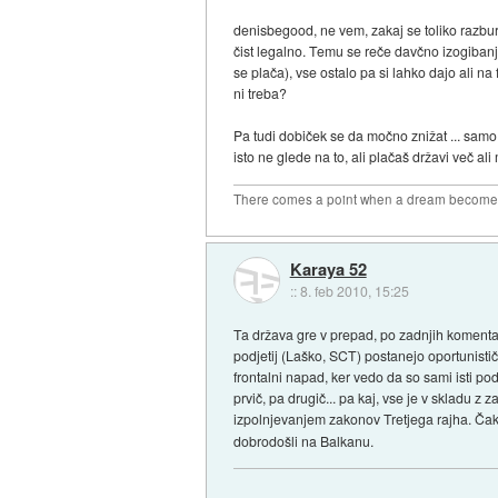
denisbegood, ne vem, zakaj se toliko razbur
čist legalno. Temu se reče davčno izogibanje
se plača), vse ostalo pa si lahko dajo ali na 
ni treba?
Pa tudi dobiček se da močno znižat ... samo
isto ne glede na to, ali plačaš državi več ali
There comes a point when a dream becomes 
Karaya 52
::
8. feb 2010, 15:25
Ta država gre v prepad, po zadnjih komentar
podjetij (Laško, SCT) postanejo oportunisti
frontalni napad, ker vedo da so sami isti po
prvič, pa drugič... pa kaj, vse je v skladu z 
izpolnjevanjem zakonov Tretjega rajha. Čaka
dobrodošli na Balkanu.