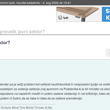
nimi izpiti, rezultat katastrofa
::
4. avg 2026 ob 19:41
prevelik javni sektor?
ktor?
 Vendar pa je večji problem kot velikost neučinkovitost in nesposobni ljudje na vodi
osobljeni za vodenje sektorja (naj spomnim na Podobnika ki je bil minister za okolje 
 zaposlene na napačnih mestih in potem zadeve obstanejo in vsi kritizirajo, kako se 
la, potem ni čudno da se čaka in čaka da se zadeve premaknejo.
To Endure What This World Throws At Me