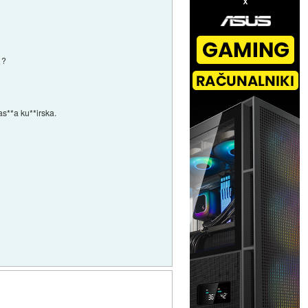
 ?
as**a ku**irska.