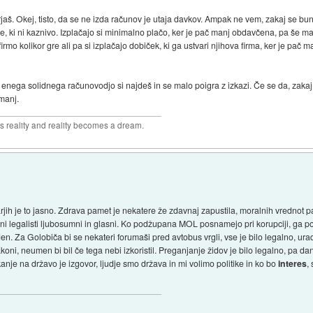
jaš. Okej, tisto, da se ne izda računov je utaja davkov. Ampak ne vem, zakaj se bun
, ki ni kaznivo. Izplačajo si minimalno plačo, ker je pač manj obdavčena, pa še man
firmo kolikor gre ali pa si izplačajo dobiček, ki ga ustvari njihova firma, ker je pač 
 enega solidnega računovodjo si najdeš in se malo poigra z izkazi. Če se da, zakaj 
 manj.
reality and reality becomes a dream.
jih je to jasno. Zdrava pamet je nekatere že zdavnaj zapustila, moralnih vrednot p
čni legalisti ljubosumni in glasni. Ko podžupana MOL posnamejo pri korupciji, ga p
den. Za Golobiča bi se nekateri forumaši pred avtobus vrgli, vse je bilo legalno, ur
zakoni, neumen bi bil če tega nebi izkoristil. Preganjanje židov je bilo legalno, pa d
nje na državo je izgovor, ljudje smo država in mi volimo politike in ko bo
interes
,