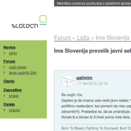
Mehiška univerza poizkusila s spletnimi sprejem
Forum
»
Loža
»
Ima Slovenija 
Novice
Ima Slovenija prevelik javni se
arhiv
Forum
mali oglasi
teme zadnjih 24h
galimim
Članki
::
7. feb 2010, 20:19
Zaposlitve
Še mojih 10c.
brskaj
Dejstvo je da imamo zelo velik javni sektor.
Ostalo
politično nastavljeni, kar pomeni da niso usp
pravila
zdravnik!!!!). Posledice so, da se zmanjšuje
človek to s čemer bi 3 imeli polne roke de
Born To Bleed, Fighting To Succeed, Built 