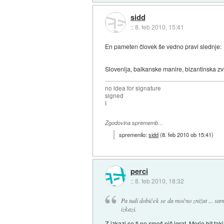
sidd
::
8. feb 2010, 15:41
En pameten človek še vedno pravi slednje:
Slovenija, balkanske manire, bizantinska zv
no idea for signature
signed
I
Zgodovina sprememb…
spremenilo:
sidd
(
8. feb 2010 ob 15:41
)
perci
::
8. feb 2010, 18:32
Pa tudi dobiček se da močno znižat ... sa
izkazi.
Z izkazi se ti ne smeš nič igrat. Morjo bit ta