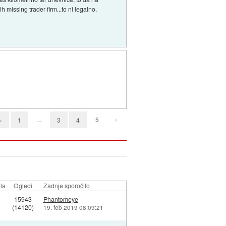
 missing trader firm...to ni legalno.
...
5
»
«
1
3
4
la
Ogledi
Zadnje sporočilo
15943
Phantomeye
(14120)
19. feb 2019 08:09:21