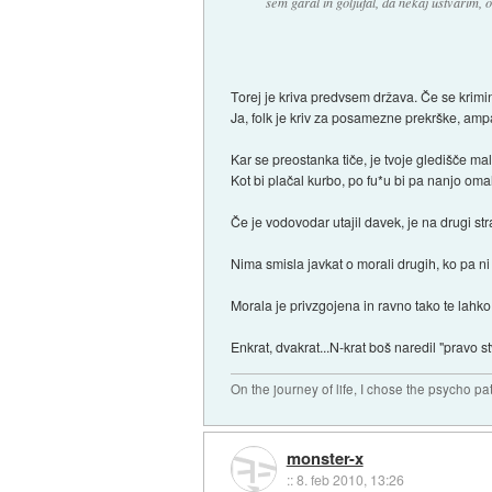
sem garal in goljufal, da nekaj ustvarim, o
Torej je kriva predvsem država. Če se krim
Ja, folk je kriv za posamezne prekrške, ampa
Kar se preostanka tiče, je tvoje gledišče ma
Kot bi plačal kurbo, po fu*u bi pa nanjo oma
Če je vodovodar utajil davek, je na drugi str
Nima smisla javkat o morali drugih, ko pa ni
Morala je privzgojena in ravno tako te lahk
Enkrat, dvakrat...N-krat boš naredil "pravo stv
On the journey of life, I chose the psycho pa
monster-x
::
8. feb 2010, 13:26