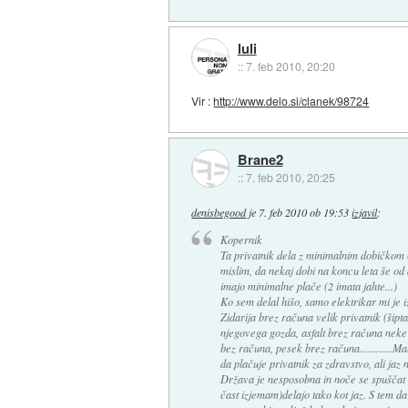
luli
::
7. feb 2010, 20:20
Vir :
http://www.delo.si/clanek/98724
Brane2
::
7. feb 2010, 20:25
denisbegood
je
7. feb 2010 ob 19:53
izjavil
:
Kopernik
Ta privatnik dela z minimalnim dobičkom 
mislim, da nekaj dobi na koncu leta še od 
imajo minimalne plače (2 imata jahte...)
Ko sem delal hišo, samo elektrikar mi je izs
Zidarija brez računa velik privatnik (šipta
njegovega gozda, asfalt brez računa neke
bez računa, pesek brez računa............Mal
da plačuje privatnik za zdravstvo, ali ja
Država je nesposobna in noče se spuščat v t
čast izjemam)delajo tako kot jaz. S tem d