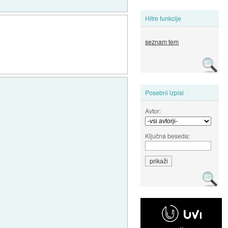
Hitre funkcije
seznam tem
Posebni izpisi
Avtor:
Ključna beseda: