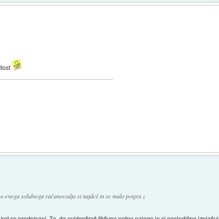
itost
mo enega solidnega računovodjo si najdeš in se malo poigra z
ki kot so predpisani. To, da evidentiraš fiktivne potne naloge in si posledično izplaču