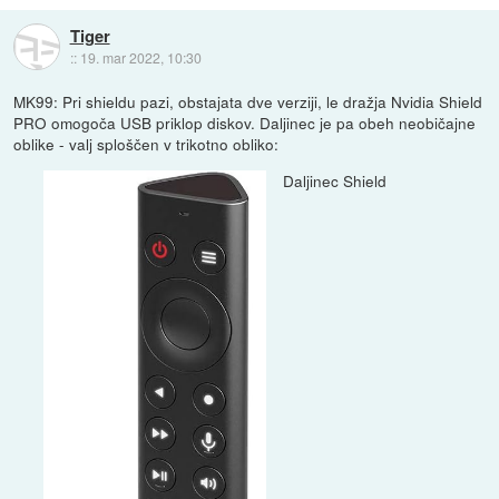
Tiger
::
19. mar 2022, 10:30
MK99: Pri shieldu pazi, obstajata dve verziji, le dražja Nvidia Shield
PRO omogoča USB priklop diskov. Daljinec je pa obeh neobičajne
oblike - valj sploščen v trikotno obliko:
Daljinec Shield