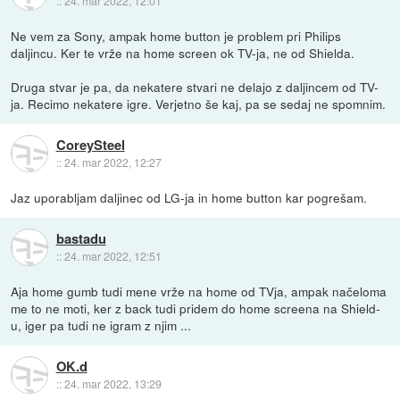
::
24. mar 2022, 12:01
Ne vem za Sony, ampak home button je problem pri Philips
daljincu. Ker te vrže na home screen ok TV-ja, ne od Shielda.
Druga stvar je pa, da nekatere stvari ne delajo z daljincem od TV-
ja. Recimo nekatere igre. Verjetno še kaj, pa se sedaj ne spomnim.
CoreySteel
::
24. mar 2022, 12:27
Jaz uporabljam daljinec od LG-ja in home button kar pogrešam.
bastadu
::
24. mar 2022, 12:51
Aja home gumb tudi mene vrže na home od TVja, ampak načeloma
me to ne moti, ker z back tudi pridem do home screena na Shield-
u, iger pa tudi ne igram z njim ...
OK.d
::
24. mar 2022, 13:29