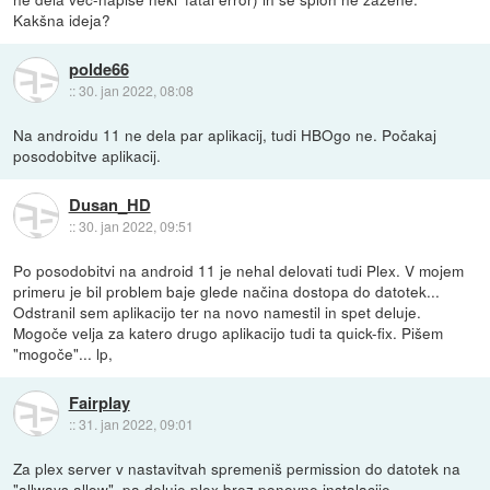
Kakšna ideja?
polde66
::
30. jan 2022, 08:08
Na androidu 11 ne dela par aplikacij, tudi HBOgo ne. Počakaj
posodobitve aplikacij.
Dusan_HD
::
30. jan 2022, 09:51
Po posodobitvi na android 11 je nehal delovati tudi Plex. V mojem
primeru je bil problem baje glede načina dostopa do datotek...
Odstranil sem aplikacijo ter na novo namestil in spet deluje.
Mogoče velja za katero drugo aplikacijo tudi ta quick-fix. Pišem
"mogoče"... lp,
Fairplay
::
31. jan 2022, 09:01
Za plex server v nastavitvah spremeniš permission do datotek na
"allways allow", pa deluje plex brez ponovne instalacije.