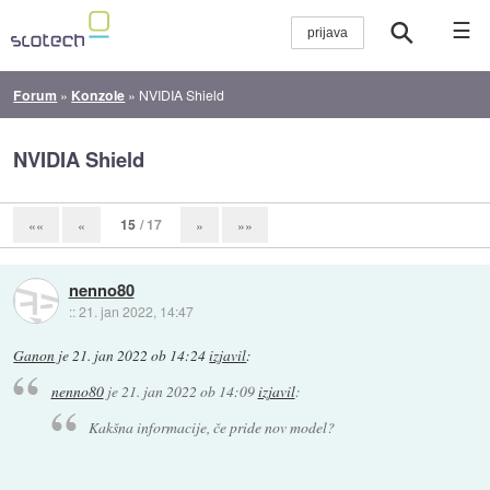
☰
Forum
»
Konzole
»
NVIDIA Shield
NVIDIA Shield
15
/ 17
««
«
»
»»
nenno80
::
21. jan 2022, 14:47
Ganon
je
21. jan 2022 ob 14:24
izjavil
:
nenno80
je
21. jan 2022 ob 14:09
izjavil
:
Kakšna informacije, če pride nov model?