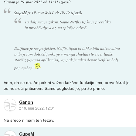
Ganon
je
19. mar 2022 ob 11:31
izjavil
:
GupeM
je
19. mar 2022 ob 10:46
izjavil
:
Ta daljinec je zakon. Samo Netflix tipka je prevelika
in preobčutljiva oz. na splošno odveč.
Daljinec je res perfekten. Netflix tipka bi lahko bila univerzalna
in bi ji sam določil funkcijo v meniju shielda (to sicer lahko
storiš z zunanjo aplikacijo), ampak je tukaj denar Netflixa bolj
pomemben.
Vem, da se da. Ampak ni važno kakšno funkcijo ima, prevečkrat je
po nesreči pritisnem. Samo pogledaš jo, pa že prime.
Ganon
::
19. mar 2022, 12:01
Na srečo nimam teh težav.
GupeM