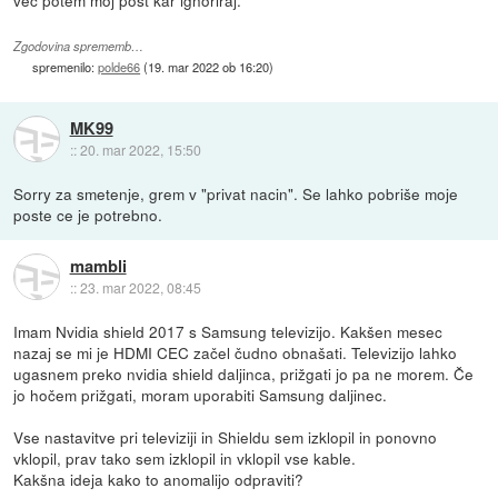
več potem moj post kar ignoriraj.
Zgodovina sprememb…
spremenilo:
polde66
(
19. mar 2022 ob 16:20
)
MK99
::
20. mar 2022, 15:50
Sorry za smetenje, grem v "privat nacin". Se lahko pobriše moje
poste ce je potrebno.
mambli
::
23. mar 2022, 08:45
Imam Nvidia shield 2017 s Samsung televizijo. Kakšen mesec
nazaj se mi je HDMI CEC začel čudno obnašati. Televizijo lahko
ugasnem preko nvidia shield daljinca, prižgati jo pa ne morem. Če
jo hočem prižgati, moram uporabiti Samsung daljinec.
Vse nastavitve pri televiziji in Shieldu sem izklopil in ponovno
vklopil, prav tako sem izklopil in vklopil vse kable.
Kakšna ideja kako to anomalijo odpraviti?