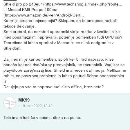
Shield pro po 240eur (
https://www.techshop.si/index.php?route...
in Mecool KM9 Pro po 100eur
(
https://www.amazon.de/-/en/Android-Cert...
Kateri je strojno najmocnejši? Sklepam, da to omogoca najbolj
tekoce delovanje.
Sem prebral, da nekateri uporabniki vidijo razliko v kvaliteti slike
med posameznimi napravami, potem je pomemben tudi GPU cip?
Teoreticno bi lahko sprobal z Mecool in ce ni ok nadgradim z
Shieldom.
Daljinec mi je kar pomemben, sploh ker bi rad napravo, ki se
obnaša kot nek dvd/bluray predvajalnik, ne racunalnik. Vsaj kar se
play/stop/naprej/nazaj tice. Shield ima hecen daljinec ja. Netflixa ne
rabim, ce povzroca probleme jo lahko pa tudi fizicno onesposobim
:)
Delujejo pa vse te naprave tudi cisto offline, brez neta?
MK99
::
19. mar 2022, 13:42
Tole imam tudi še v omari.. šteka na polno.