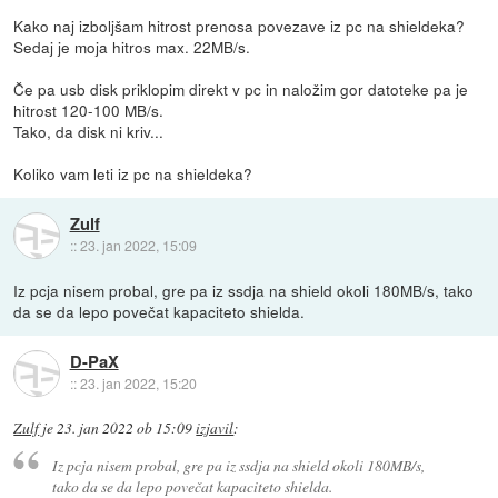
Kako naj izboljšam hitrost prenosa povezave iz pc na shieldeka?
Sedaj je moja hitros max. 22MB/s.
Če pa usb disk priklopim direkt v pc in naložim gor datoteke pa je
hitrost 120-100 MB/s.
Tako, da disk ni kriv...
Koliko vam leti iz pc na shieldeka?
Zulf
::
23. jan 2022, 15:09
Iz pcja nisem probal, gre pa iz ssdja na shield okoli 180MB/s, tako
da se da lepo povečat kapaciteto shielda.
D-PaX
::
23. jan 2022, 15:20
Zulf
je
23. jan 2022 ob 15:09
izjavil
:
Iz pcja nisem probal, gre pa iz ssdja na shield okoli 180MB/s,
tako da se da lepo povečat kapaciteto shielda.