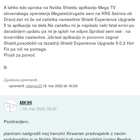
A lahko kdo sproba na Nvidia Shieldu aplikacijo Mega TV
slovenskega operaterja Megatel(drugače sem na KRS Selnica ob
Dravi),ker mi že od začetka namestitve Shield Experience Upgrade
9 ta aplikacija ne dela.Na začetku mi je napisalo neki fatal error-po
današnjem updatu pa mi je sploh ne odpre.Sprobal sem vse : na
tovarniške nastavitve ,izbrisal aplikacijo in ponovno zagnal
Shield,posodobil na tazadnji Shield Experience Upgrade 9.0.2 Hot
Fix pa nič ne pomaga.
Prosil za pomoč
lp
Zgodovina sprememb…
spremenil:
robertus23
(
9. mar 2022 ob 16:24
)
MK99
::
18. mar 2022, 08:30
Pozdravljeni,
planiram nadgradit moj trenutni Xtreamer predvajalnik z necim
sodobnejšim in je Nvidia Shield tudi med kandidati (poleg Beelink