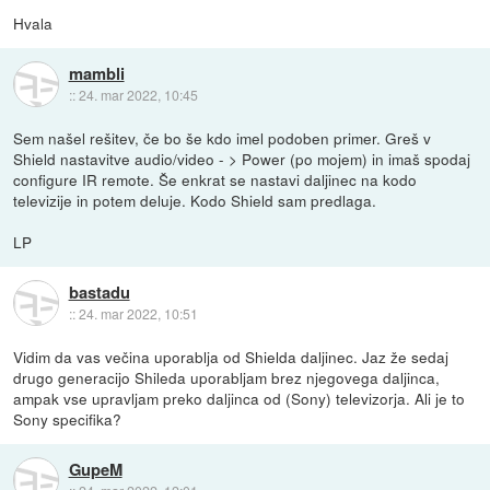
Hvala
mambli
::
24. mar 2022, 10:45
Sem našel rešitev, če bo še kdo imel podoben primer. Greš v
Shield nastavitve audio/video - > Power (po mojem) in imaš spodaj
configure IR remote. Še enkrat se nastavi daljinec na kodo
televizije in potem deluje. Kodo Shield sam predlaga.
LP
bastadu
::
24. mar 2022, 10:51
Vidim da vas večina uporablja od Shielda daljinec. Jaz že sedaj
drugo generacijo Shileda uporabljam brez njegovega daljinca,
ampak vse upravljam preko daljinca od (Sony) televizorja. Ali je to
Sony specifika?
GupeM