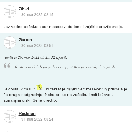
OK.d
::
30. mar 2022, 02:15
Jaz vedno počakam par mesecev, da testni zajčki opravijo svoje.
Ganon
::
30. mar 2022, 08:51
rawlit
je
29. mar 2022 ob 23:32
izjavil
:
Ali ste posodobili na zadnjo verzijo? Berem o številnih težavah.
Si obstal v času?
Od takrat je minilo več mesecev in prispela je
že druga nadgradnja. Nekateri so na začetku imeli težave z
zunanjimi diski. Se je uredilo.
Redman
::
31. mar 2022, 08:24
Oj,