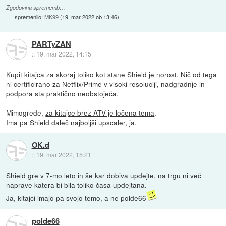
Zgodovina sprememb…
spremenilo:
MK99
(
19. mar 2022 ob 13:46
)
PARTyZAN
::
19. mar 2022, 14:15
Kupit kitajca za skoraj toliko kot stane Shield je norost. Nič od tega
ni certificirano za Netflix/Prime v visoki resoluciji, nadgradnje in
podpora sta praktično neobstoječa.
Mimogrede,
za kitajce brez ATV je ločena tema
.
Ima pa Shield daleč najboljši upscaler, ja.
OK.d
::
19. mar 2022, 15:21
Shield gre v 7-mo leto in še kar dobiva updejte, na trgu ni več
naprave katera bi bila toliko časa updejtana.
Ja, kitajci imajo pa svojo temo, a ne polde66
polde66