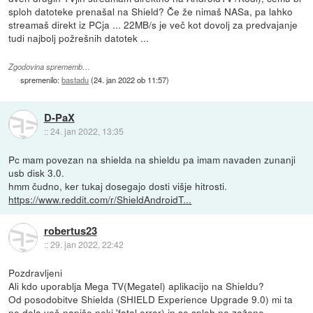
sploh datoteke prenašal na Shield? Če že nimaš NASa, pa lahko
streamaš direkt iz PCja ... 22MB/s je več kot dovolj za predvajanje
tudi najbolj požrešnih datotek ...
Zgodovina sprememb…
spremenilo:
bastadu
(
24. jan 2022 ob 11:57
)
D-PaX
::
24. jan 2022, 13:35
Pc mam povezan na shielda na shieldu pa imam navaden zunanji
usb disk 3.0.
hmm čudno, ker tukaj dosegajo dosti višje hitrosti.
https://www.reddit.com/r/ShieldAndroidT...
robertus23
::
29. jan 2022, 22:42
Pozdravljeni
Ali kdo uporablja Mega TV(Megatel) aplikacijo na Shieldu?
Od posodobitve Shielda (SHIELD Experience Upgrade 9.0) mi ta
ne dela več-napiše neki 'fatal error) in se sploh ne zažene.