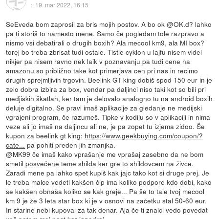
::
19. mar 2022, 16:15
SeEveda bom zaprosil za bris mojih postov. A bo ok @OK.d? lahko
pa ti storiš to namesto mene. Samo če pogledam tole razpravo a
nismo vsi debatirali o drugih boxih? Ala mecool km9, ala MI box?
torej bo treba zbrisat tudi ostale. Tistle cyklon u lajfu nisem videl
nikjer pa nisem ravno nek laik v poznavanju pa tudi cene na
amazonu so približno take kot primerjava cen pri nas in recimo
drugih sprejmljivih trgovin. Beelink GT king dobiš spod 150 eur in je
zelo dobra izbira za box, vendar pa daljinci niso taki kot so bili pri
medjiskih škatlah, ker tam je delovalo analogno tu na android boxih
deluje digitalno. Se pravi imaš aplikacije za gledanje ne medijski
vgrajeni program, če razumeš. Tipke v kodiju so v aplikaciji in nima
veze ali jo imaš na daljincu ali ne, je pa zopet tu izjema zidoo. Še
kupon za beelink gt king:
https://www.geekbuying.com/coupon/?
cate...
pa pohiti preden jih zmanjka.
@MK99 če imaš kako vprašanje me vprašaj zasebno da ne bom
smetil posvečene teme shilda ker gre to shildovcem na živce.
Zaradi mene pa lahko spet kupiš kak jajc tako kot si druge prej. Je
le treba malce vedeti kakšen čip ima koliko podpore kdo dobi, kako
se kakšen obnaša koliko se kak greje... Pa še to tale tvoj mecool
km 9 je že 3 leta star box ki je v osnovi na začetku stal 50-60 eur.
In starine nebi kupoval za tak denar. Aja če ti znalci vedo povedat