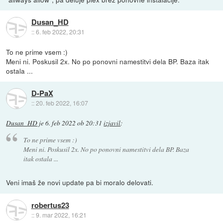
Dusan_HD
::
6. feb 2022, 20:31
To ne prime vsem :)
Meni ni. Poskusil 2x. No po ponovni namestitvi dela BP. Baza itak
ostala ...
D-PaX
::
20. feb 2022, 16:07
Dusan_HD
je
6. feb 2022 ob 20:31
izjavil
:
To ne prime vsem :)
Meni ni. Poskusil 2x. No po ponovni namestitvi dela BP. Baza
itak ostala ...
Veni imaš že novi update pa bi moralo delovati.
robertus23
::
9. mar 2022, 16:21