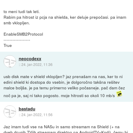
to meni tudi tak leti.
Rabim pa hitrost iz pcja na shielda, ker deluje prepočasi. pa imam
smb vklopljen.
EnableSMB2Protocol
------------------
True
neocodexx
::
24. jan 2022, 11:36
usb disk mate v shield vklopljen? jaz prenašam na nas, ker to ni
edini shield ki dostopa do vsebin, je dolgoročno takšna rešitev
malce boljša. je pa temu primerno veliko počasneje. pač dam čez
noč pa je, saj ni tako pogosto. moje hitrosti so okoli 10 mb/s
bastadu
::
24. jan 2022, 11:56
Jaz imam tudi vse na NASu in samo streamam na Shield (+ na
dveh drugih TVjih streamam direktno na AndroidTV+Kodi), čemu bi