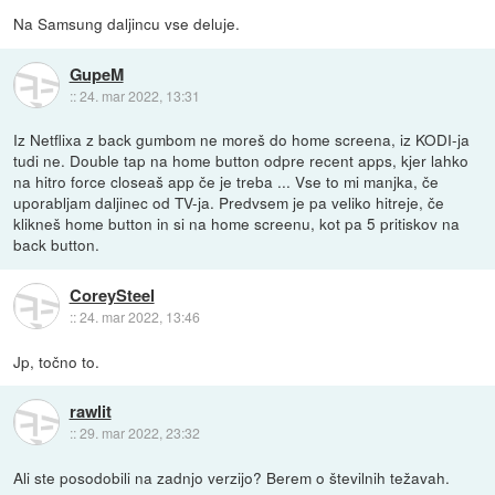
Na Samsung daljincu vse deluje.
GupeM
::
24. mar 2022, 13:31
Iz Netflixa z back gumbom ne moreš do home screena, iz KODI-ja
tudi ne. Double tap na home button odpre recent apps, kjer lahko
na hitro force closeaš app če je treba ... Vse to mi manjka, če
uporabljam daljinec od TV-ja. Predvsem je pa veliko hitreje, če
klikneš home button in si na home screenu, kot pa 5 pritiskov na
back button.
CoreySteel
::
24. mar 2022, 13:46
Jp, točno to.
rawlit
::
29. mar 2022, 23:32
Ali ste posodobili na zadnjo verzijo? Berem o številnih težavah.