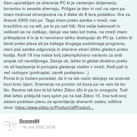
Sam uporabljam za sheranje PC ki je namenjen doljemanju
torrentov in seveda shernaju. Prižgan je dan in noč na njem pa
imam možnost shranjevana na 4 diske do 8 tera podatkov. Gre za
Arsock X300 mini pc. Tega imam preko sambe v mreži, vse
brezžično oz na wifi, pa to po celi hiši, filmi večje kakovosti in
velikosti se ne zatikajo, deluje vse tako kot treba. na mreži imam
priklopljene 4 tv-je ki neovirano lahko dostopajo do PC-ja. Lahko bi
šeral preko plexa ali pa kakega drugega podobnega programa,
meni pač samba odgovarja in sherane stvari lahko gledam preko
kodija. Kodi 19 ima malce bolj zakomplicirano varianto za smb
ampak nič nerešljivega. Deluje ok, lahko bi gledal direktno preko
vlc ali bsplayerja ki ponujata gledanje vsebin v mreži. Kodi pač iz
več razlogov (podnapisi, zamik podapisov...)
Ponta ki jo hočem povedati, da ti na tak način delujejo vsi android
boxi brez izjem. Snemanje na prostor od boxa pa ne vem če bo
šlo. Recimo tak box bi bil lahko Zidoo z9x ki pa to omogoča. Tudi
disk lahko priključiš nanj sploh pa na kak Zidoo 10. Ima tudi svoj
sistem podoben plexu za spremljanje sheranih zadev, odlična
stvar.
https://www.zidoo.tv/Product/allProduct...
Scorpy84
::
18. mar 2022, 23:36