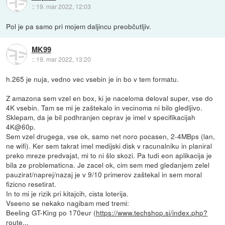
::
19. mar 2022, 12:03
Pol je pa samo pri mojem daljincu preobčutljiv.
MK99
::
19. mar 2022, 13:20
h.265 je nuja, vedno vec vsebin je in bo v tem formatu.
Z amazona sem vzel en box, ki je naceloma deloval super, vse do
4K vsebin. Tam se mi je zaštekalo in vecinoma ni bilo gledljivo.
Sklepam, da je bil podhranjen ceprav je imel v specifikacijah
4K@60p.
Sem vzel drugega, vse ok, samo net noro pocasen, 2-4MBps (lan,
ne wifi). Ker sem takrat imel medijski disk v racunalniku in planiral
preko mreze predvajat, mi to ni šlo skozi. Pa tudi eon aplikacija je
bila ze problematicna. Je zacel ok, cim sem med gledanjem zelel
pauzirat/naprej/nazaj je v 9/10 primerov zaštekal in sem moral
fizicno resetirat.
In to mi je rizik pri kitajcih, cista loterija.
Vseeno se nekako nagibam med tremi:
Beeling GT-King po 170eur (
https://www.techshop.si/index.php?
route...