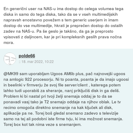
En generični user na NAS-u ima dostop do celega volumea tega
diska in samo do tega diska, tako da se v vseh multimedijskih
napravah enostavno povežem s tem generic userjem in imam
dostop do vse multimedije, hkrati je preprečen dostop do ostalih
zadev na NAS-u. Pa še geslo je takšno, da ga je preprosto
vpisovati z daljincem, kar je pri kompleksnih geslih prava nočna
mora.
polde66
::
18. mar 2022, 10:22
@MK99 sam uporabljam Ugoos AM6b plus, pač najnovejši ugoos
na amlogic 922 procesorju. Ni to poanta, poanta je da imajo ugoosi
in beelinki v firmverju že svoj file server/client , katerega potem
lahko tudi uporabiš za sheranje, nanj priključiš disk in ga deliš.
Problem ki bi nastal pri tvoji želji snemaja oddaj je to da se
ponavadi vasj tako je T2 snemajo oddaje na njihov oblak. Le tv
recimo omogoča direktno snemanje na kak ključek ali disk,
aplikacije pa ne. Torej boš gledal snemano zadevo s televizije
samo na tej ali podobni iste firme tvju, ki ima možnost snemanja.
Torej box kot tak nima veze s snemanjem.