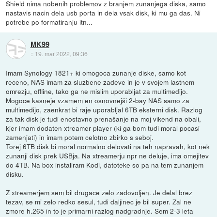
Shield nima nobenih problemov z branjem zunanjega diska, samo
nastavis nacin dela usb porta in dela vsak disk, ki mu ga das. Ni
potrebe po formatiranju itn...
MK99
::
19. mar 2022, 09:36
Imam Synology 1821+ ki omogoca zunanje diske, samo kot
receno, NAS imam za sluzbene zadeve in je v svojem lastnem
omrezju, offline, tako ga ne mislim uporabljat za multimedijo.
Mogoce kasneje vzamem en osnovnejši 2-bay NAS samo za
multimedijo, zaenkrat bi raje uporabljal 6TB eksterni disk. Razlog
za tak disk je tudi enostavno prenašanje na moj vikend na obali,
kjer imam dodaten xtreamer player (ki ga bom tudi moral pocasi
zamenjati) in imam potem celotno zbirko s seboj.
Torej 6TB disk bi moral normalno delovati na teh napravah, kot nek
zunanji disk prek USBja. Na xtreamerju npr ne deluje, ima omejitev
do 4TB. Na box instaliram Kodi, datoteke so pa na tem zunanjem
disku.
Z xtreamerjem sem bil drugace zelo zadovoljen. Je delal brez
tezav, se mi zelo redko sesul, tudi daljinec je bil super. Zal ne
zmore h.265 in to je primarni razlog nadgradnje. Sem 2-3 leta