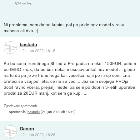
Nič ne bo.
Ni problema, sam da ne kupim, pol pa pride nov model v roku
meseca ali dva. :)
bastadu
::
21. jan 2022, 16:16
Ko bo cena trenutnega Shiled-a Pro padla na okoli 150EUR, potem
bo IMHO znak, da bo čez nekaj mesecev prišel nov model ... glede
na to da pa je že trenutnega kar veselica najti po mrsp ceni, zna
preteči še vsaj pol leta, če ne še več ... Jaz sem svojega PROja
dobil ravno včeraj, prejšnji model pa sem po dobrih 3-letih uporabe
prodal za 20EUR manj, kot sem ga kupil ...
Zgodovina sprememb…
spremenilo:
bastadu
(
21. jan 2022 ob 16:19
)
Ganon
::
21. jan 2022, 16:26