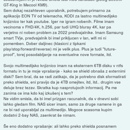
GT-King in Mecool KM9).
Sem dokaj nezahteven uporabnik, potrebujem primarno za
aplikacijo EON TV od telemacha, KODI za lastno multimedijsko
knjiznico ter kak youtube. Iger ne igram nobenih. Filme imam
vecinoma v FHD/4K, h.256, par tudi UHQ bluray 4K, kar pa
verjetno ni noben problem za 2022 predvajalnike. Imam Samsung
smart TVje, predvajalnik bi imel prikljucen v lan, wifi mi ni
pomemben. Dober daljinec (klasicni z tipkami
play/stop/forward/reverse) mi je velik plus. Plus je tudi "future-
proof", torej posodabljanje na eventuelne nove formate, itd.
Svojo multimedijsko knjiznico imam na eksternem 6TB disku v ntfs
formatu in tu je moje vprašanje - kako se shield obnaša z externimi
diski? Sem bral, da se radi zatikajo, da je potrebno disk sformatirati
preko shielda, eni pravijo da je 4TB omejitev, itd, itd.. drugim vse
deluje brez tezav. Skratka kup nasprotujocih informacij. Pa me
zanima ce ima kdo kaj izkušenj s tem?
Ne vidim smisla, da bi imel prizgan racunalnik, da v dnevni sobi
lahko gledam film. NAS sicer imam, samo za druge namene in ga
ne bi rad uporabljal za multimedijo. Mogoce scasoma kupim
dodatni 2-bay NAS, zaenkrat še nimam.
Še eno dodatno vprašanje: ali lahko preko shielda posnamem