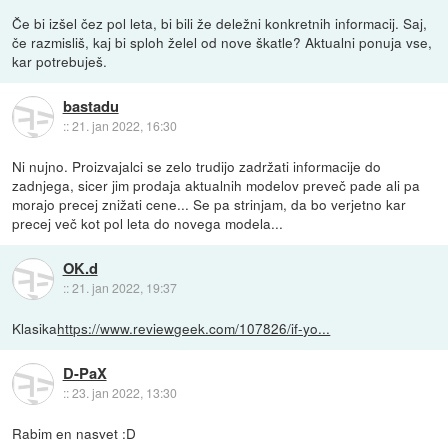
Če bi izšel čez pol leta, bi bili že deležni konkretnih informacij. Saj,
če razmisliš, kaj bi sploh želel od nove škatle? Aktualni ponuja vse,
kar potrebuješ.
bastadu
::
21. jan 2022, 16:30
Ni nujno. Proizvajalci se zelo trudijo zadržati informacije do
zadnjega, sicer jim prodaja aktualnih modelov preveč pade ali pa
morajo precej znižati cene... Se pa strinjam, da bo verjetno kar
precej več kot pol leta do novega modela...
OK.d
::
21. jan 2022, 19:37
Klasika
https://www.reviewgeek.com/107826/if-yo...
D-PaX
::
23. jan 2022, 13:30
Rabim en nasvet :D