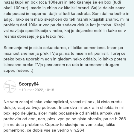
nazaj kupil en box (cca 100eur) in leto kasneje še en box (tudi
okoli 100eur), made in china oz kitajski brand. Saj je delalo samo
zelo pocasi in naporno, daljinci tudi katastrofa. Sem dal na bolho in
adijo. Tako sem malo skepticen do teh raznih kitajskih znamk, mi ni
problem dati 100eur vec pa da zadeva deluje kot je treba. Kitajci
vsi navijajo specifikacije v nebo, kaj je dejansko notri in kako se v
resnici obnesejo je pa tezko reci.
Snemanje mi je cisto sekundarno, ni toliko pomembno. Imam pa
moznost snemanja prek TVja ja, na to nisem niti pomislil. Torej ce
preko boxa uporabim eon in gledam neko oddajo, jo lahko potem
istocasno preko TVja posnamem na usb in prenesem drugam -
super, rešeno :)
Scorpy84
::
19. mar 2022, 10:18
Ne vem zakaj si tako zakompliciral, vzemi mi box, ki cisto vredu
deluje, vsaj za tvoje potrebe. Imam dva mi box-a in shielda in mi
box lepo delujeta, sicer malo pocasneje od shielda ampak vse
prebavita od eon, neo, plex, vpn pa se nista obesila, pa se h.265
jim ne dela probleme. Ceprav to slednje ne vem zakaj toliko
pomembno, ce dobis vse se vedno v h.264.