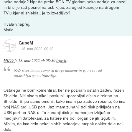
neko oddajo? Npr da preko EON TV gledam neko oddajo za nazaj
in bi si jo rad posnel na usb kljuc, za ogled kasneje na drugem
TVju kjer ni shielda.. je to izvedljivo?
Hvala vnaprej,
Matic
GupeM
::
18. mar 2022, 09:12
MK99
je
18. mar 2022 ob 08:30
izjavil
:
NAS sicer imam, samo za druge namene in ga ne bi rad
uporabljal za multimedijo.
Ostalega ne bom komentiral, ker ne poznam ostalih zadev, razen
Shielda. Niti nisem nikoli poskusil uporabljati diska direktno na
Shieldu. Bi pa samo omenil, kako imam jaz zadevo rešeno, če ima
tvoj NAS tudi USB port. Jaz imam zunanji trdi disk priključen na
USB port na NAS-u. Ta zunanji disk je namenjen izključno
medijskim datotekam, za katere me boli organ če jih izgubim.
Mislim, da ima celo nekaj slabih sektorjev, ampak dokler dela naj
dela.