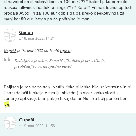
si navedel da si nabavil box za 100 eur???? kater tip kater model,
rockčip, allwiner, realtek, amlogic???? Kater? Pri nas techshop tudi
prodaja A95x F4 za 100 eur dobiš ga pa preko geekbuyinga za
manj kot 50 eur istega pa še poštnine je manj.
Ganon
::
19. mar 2022, 11:31
GupeM
je
19. mar 2022 ob 10:46
izjavil
:
Ta daljinec je zakon. Samo Netflix tipka je prevelika in
preobčutljiva oz. na splošno odveč.
Daljinec je res perfekten. Netflix tipka bi lahko bila univerzalna in bi
ji sam določil funkcijo v meniju shielda (to sicer lahko storiš z
zunanjo aplikacijo), ampak je tukaj denar Netflixa bolj pomemben.
GupeM
::
19. mar 2022, 11:56