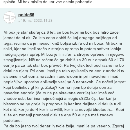
splača. Mi box mislim da kar vse ostalo pohendla.
polde66
::
19. mar 2022, 11:23
Mi box je star skoraj oz 6 let, če boš kupil mi box boš hitro začel
jamrat da ni ok. Za isto ceno dobiš že kaj drugega boljšega od
tega, recimo da je mecool km2 boljša izbira od mi boxa. Mi box ni
shild, kjer so imeli srečo z strojno opremo in potem softver lahkjo
nadgrajujejo naprej. Mi box je limitiran z strojno opremo in njegovo
zmogljivostjo. Nič ne rečem če ga dobiš za 30 eur ampak 60 ali 70
eur je pa za tak star box preveč. Pa tvoj disk tudi pod razno ne bo
delal na njem. Pri eonu imaš pa tako aplikacijo za eon z android tv
sistemom kot eon z navadnim androidom in pri navadnem imaš
neplačljivo uporabo aplikacije vsaj na 3 napravah. Če nočeš jamrat
kupi beelinkov gt king. Zakaj? ker na njem bp deluje eon za
navaden android (če to ne pa skrekana verzija) ker imaš več
vhodov usb, ker ima najmočnejši amlogic s922x čip, ker kar je
bistveno se ne greje in pregreva in ker ima daljinec ki deluje tudi
kot miš, ker je ddr4 ker ima wifi6, ker ima novejši bluetooth.... Kupi
si še en zunanji prenosni disk za ene 50 eur pa maš zadevo
podelano.
Pa da bo jasno tvoj denar in tvoje želje, meni je pa vseeno. Zgoraj