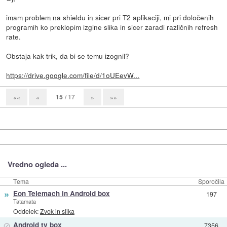
imam problem na shieldu in sicer pri T2 aplikaciji, mi pri določenih
programih ko preklopim izgine slika in sicer zaradi različnih refresh
rate.
Obstaja kak trik, da bi se temu izognil?
https://drive.google.com/file/d/1oUEevW...
15
/ 17
««
«
»
»»
Vredno ogleda ...
Tema
Sporočila
»
Eon Telemach in Android box
197
Tatamata
Oddelek:
Zvok in slika
⊘
Android tv box
7356