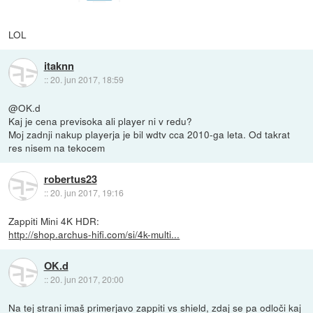
LOL
itaknn
::
20. jun 2017, 18:59
@OK.d
Kaj je cena previsoka ali player ni v redu?
Moj zadnji nakup playerja je bil wdtv cca 2010-ga leta. Od takrat
res nisem na tekocem
robertus23
::
20. jun 2017, 19:16
Zappiti Mini 4K HDR:
http://shop.archus-hifi.com/si/4k-multi...
OK.d
::
20. jun 2017, 20:00
Na tej strani imaš primerjavo zappiti vs shield, zdaj se pa odloči kaj