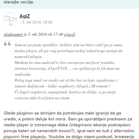
starejše verzije.
AgiZ
::
5. okt 2016, 18:00
slodreamer
je
5. okt 2016 ob 17:46
izjavil
:
Sam ne poznam openElec, kolikor sem na hitro videl pa je samo
media player, ali pa vsaj potrebuješ nekaj tehničnega znanja da
namestiš plugin.
Medtem ko ima android tv box enostavno možnost youtube,
internet browserja, d3go/TViN, ... vse aplikacije ki jih imaš na
androidu.
Poleg tega imaš vse ready out of the box in lepo zapakirano z
remote daljincem - lahko raspberry vklopiš z IR remote?
Če kupiš raspberry, napajalnik, kartico in ohišje, si po moje
cenovno tako kvečjemu na istem.
Glede pluginov se strinjam da potrebujes malo igranja da ga
uredis, a potem deluje kot mora. Sam ga uporabljam predvsem za
media player iz omreznega diska (integrirano iskanje podnapisov
ponuja kateri od namenskih boxov?), igral sem se tudi z alternativo
popcorn time playerju. Youtube ze dolgo nisem poskusil, browserja