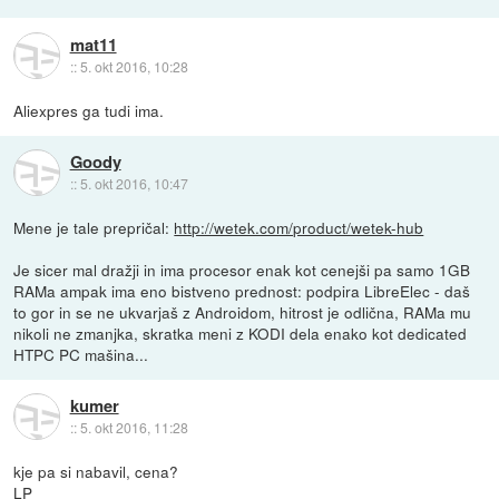
mat11
::
5. okt 2016, 10:28
Aliexpres ga tudi ima.
Goody
::
5. okt 2016, 10:47
Mene je tale prepričal:
http://wetek.com/product/wetek-hub
Je sicer mal dražji in ima procesor enak kot cenejši pa samo 1GB
RAMa ampak ima eno bistveno prednost: podpira LibreElec - daš
to gor in se ne ukvarjaš z Androidom, hitrost je odlična, RAMa mu
nikoli ne zmanjka, skratka meni z KODI dela enako kot dedicated
HTPC PC mašina...
kumer
::
5. okt 2016, 11:28
kje pa si nabavil, cena?
LP