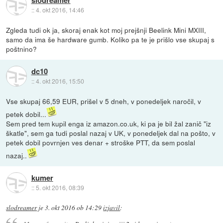
slodreamer
::
4. okt 2016, 14:46
Zgleda tudi ok ja, skoraj enak kot moj prejšnji Beelink Mini MXIII,
samo da ima še hardware gumb. Koliko pa te je prišlo vse skupaj s
poštnino?
dc10
::
4. okt 2016, 15:50
Vse skupaj 66,59 EUR, prišel v 5 dneh, v ponedeljek naročil, v
petek dobil...
Sem pred tem kupil enga iz amazon.co.uk, ki pa je bil žal zanič "iz
škatle", sem ga tudi poslal nazaj v UK, v ponedeljek dal na pošto, v
petek dobil povrnjen ves denar + stroške PTT, da sem poslal
nazaj..
kumer
::
5. okt 2016, 08:39
slodreamer
je
3. okt 2016 ob 14:29
izjavil
: