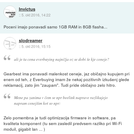
Invictus
::
5. okt 2016, 14:22
Poceni imajo ponavadi samo 1GB RAM in 8GB flasha...
slodreamer
::
5. okt 2016, 15:15
ali je ta cena everbuying najnižja oz se dobi še kje ceneje?
Gearbest ima ponavadi malenkost ceneje, jaz običajno kupujem pri
enem od teh, z Everbuying imam že nekaj pozitivnih izkušenj glede
reklamacij, zato jim "zaupam". Tudi pride običajno zelo hitro.
Mene pa zanima v čem se npr beelink naprave razlikujejo
napram cenejšim kot so npr:
Zelo pomembna je tudi optimizacija firmware in software, pa
kvaliteta komponent (tu sem zasledil predvsem razliko pri Wi-Fi
moduil, gigabit lan ... )