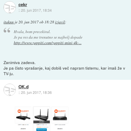
cekr
::
20. jun 2017, 18:34
itaknn
je
20. jun 2017 ob 18:28
izjavil
:
Hvala, bom precekiral.
Je pa res da me trenutno se najbolj dopade
http://www.zappiti.com/zappiti-mini-4k-...
Zanimiva zadeva.
Je pa čisto vprašanje, kaj dobiš več napram tistemu, kar imaš že v
TV-ju.
OK.d
::
20. jun 2017, 18:36