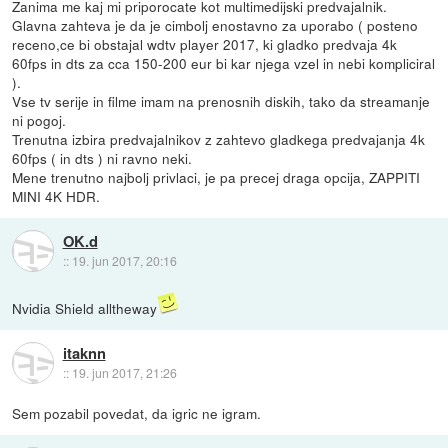
Zanima me kaj mi priporocate kot multimedijski predvajalnik.
Glavna zahteva je da je cimbolj enostavno za uporabo ( posteno
receno,ce bi obstajal wdtv player 2017, ki gladko predvaja 4k
60fps in dts za cca 150-200 eur bi kar njega vzel in nebi kompliciral
).
Vse tv serije in filme imam na prenosnih diskih, tako da streamanje
ni pogoj.
Trenutna izbira predvajalnikov z zahtevo gladkega predvajanja 4k
60fps ( in dts ) ni ravno neki.
Mene trenutno najbolj privlaci, je pa precej draga opcija, ZAPPITI
MINI 4K HDR.
OK.d
::
19. jun 2017, 20:16
Nvidia Shield alltheway
itaknn
::
19. jun 2017, 21:26
Sem pozabil povedat, da igric ne igram.