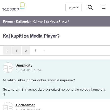
☰
Forum
»
Kaj kupiti
»
Kaj kupiti za Media Player?
Kaj kupiti za Media Player?
3
»
«
1
2
Simplicity
::
3. okt 2016, 13:54
Mi lahko linkaš primer dobre android naprave?
Še zmeraj mi ni jasno, da proizvajalci ne ponujajo celega kompleta.
:)
slodreamer
::
3. okt 2016, 14:29