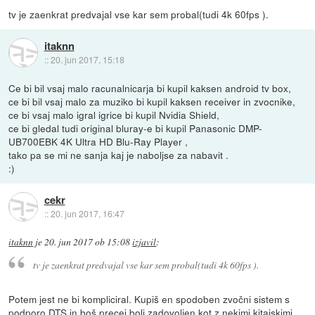
tv je zaenkrat predvajal vse kar sem probal(tudi 4k 60fps ).
itaknn
::
20. jun 2017, 15:18
Ce bi bil vsaj malo racunalnicarja bi kupil kaksen android tv box,
ce bi bil vsaj malo za muziko bi kupil kaksen receiver in zvocnike,
ce bi vsaj malo igral igrice bi kupil Nvidia Shield,
ce bi gledal tudi original bluray-e bi kupil Panasonic DMP-
UB700EBK 4K Ultra HD Blu-Ray Player ,
tako pa se mi ne sanja kaj je naboljse za nabavit .
:)
cekr
::
20. jun 2017, 16:47
itaknn
je
20. jun 2017 ob 15:08
izjavil
:
tv je zaenkrat predvajal vse kar sem probal(tudi 4k 60fps ).
Potem jest ne bi kompliciral. Kupiš en spodoben zvočni sistem s
podporo DTS in boš precej bolj zadovoljen kot z nekimi kitajskimi