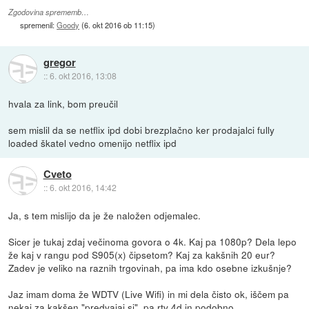
Zgodovina sprememb…
spremenil:
Goody
(
6. okt 2016 ob 11:15
)
gregor
::
6. okt 2016, 13:08
hvala za link, bom preučil
sem mislil da se netflix ipd dobi brezplačno ker prodajalci fully
loaded škatel vedno omenijo netflix ipd
Cveto
::
6. okt 2016, 14:42
Ja, s tem mislijo da je že naložen odjemalec.
Sicer je tukaj zdaj večinoma govora o 4k. Kaj pa 1080p? Dela lepo
že kaj v rangu pod S905(x) čipsetom? Kaj za kakšnih 20 eur?
Zadev je veliko na raznih trgovinah, pa ima kdo osebne izkušnje?
Jaz imam doma že WDTV (Live Wifi) in mi dela čisto ok, iščem pa
nekaj za kakšen "predvajaj.si", pa rtv 4d in podobno.