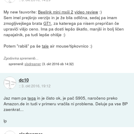
My new fauvorite:
Beelink mini mxiii 2
video review
:)
Sem imel prejšnjo verzijo in je že bila odlična, sedaj pa imam
zmogljivejšega brata
GT1
, za katerega pa nisem prepričan če
upraviči višjo ceno. Ima pa dosti lepšo škatlo, manjši in bolj ličen
napajalnik, pa tudi lepše ohišje :)
Potem "rabiš" pa še
tale
air mouse/tipkovnico :)
Zgodovina sprememb…
spremenil:
slodreamer
(
3. okt 2016 ob 14:32
)
dc10
::
3. okt 2016, 19:12
Jaz mam pa
tega
in je čisto ok, je pač S905, naročeno preko
Amazon.de in tudi v primeru vračila ni problema. Deluje pa vse BP
zaenkrat...
lp