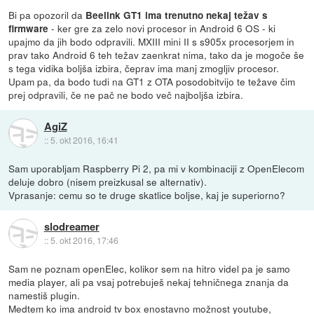
Bi pa opozoril da
Beelink GT1 ima trenutno nekaj težav s
- ker gre za zelo novi procesor in Android 6 OS - ki
firmware
upajmo da jih bodo odpravili. MXIII mini II s s905x procesorjem in
prav tako Android 6 teh težav zaenkrat nima, tako da je mogoče še
s tega vidika boljša izbira, čeprav ima manj zmogljiv procesor.
Upam pa, da bodo tudi na GT1 z OTA posodobitvijo te težave čim
prej odpravili, če ne pač ne bodo več najboljša izbira.
AgiZ
::
5. okt 2016, 16:41
Sam uporabljam Raspberry Pi 2, pa mi v kombinaciji z OpenElecom
deluje dobro (nisem preizkusal se alternativ).
Vprasanje: cemu so te druge skatlice boljse, kaj je superiorno?
slodreamer
::
5. okt 2016, 17:46
Sam ne poznam openElec, kolikor sem na hitro videl pa je samo
media player, ali pa vsaj potrebuješ nekaj tehničnega znanja da
namestiš plugin.
Medtem ko ima android tv box enostavno možnost youtube,