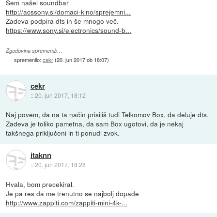
Sem našel soundbar
http://acssony.si/domaci-kino/sprejemni...
Zadeva podpira dts in še mnogo več.
https://www.sony.si/electronics/sound-b...
Zgodovina sprememb…
spremenilo:
cekr
(
20. jun 2017 ob 18:07
)
cekr
::
20. jun 2017, 18:12
Naj povem, da na ta način prisiliš tudi Telkomov Box, da deluje dts.
Zadeva je toliko pametna, da sam Box ugotovi, da je nekaj
takšnega priključeni in ti ponudi zvok.
itaknn
::
20. jun 2017, 18:28
Hvala, bom precekiral.
Je pa res da me trenutno se najbolj dopade
http://www.zappiti.com/zappiti-mini-4k-...