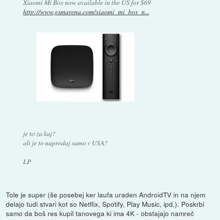
Xiaomi Mi Box now available in the US for $69
http://www.gsmarena.com/xiaomi_mi_box_n...
je to za kaj?
ali je to naprodaj samo v USA?
LP
Tole je super (še posebej ker laufa uraden AndroidTV in na njem
delajo tudi stvari kot so Netflix, Spotify, Play Music, ipd.). Poskrbi
samo da boš res kupil tanovega ki ima 4K - obstajajo namreč