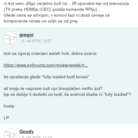
ni kot vem, d3go verjetno tudi ne... IR uporabis kar od televizorja
(TV preko HDMIja (CEC) posilja komande RPIju).
Glede cene se strinjam, v koncni fazi ni dosti ceneje ce
komponente nimas na voljo ze od prej.
gregor
::
6. okt 2016, 10:27
test za zgoraj omenjen watek hub, dobra ocena:
https://www.avforums.com/review/wetek-h...
še vprašanje glede "fully loaded kodi boxes"
ali imajo te naprave tudi npr brezplačen netflix ipd?
kje se dobijo ti dodatki za kodi, če android škatla ni "fully loaded"?
hvala
LP
Goody
::
6. okt 2016, 11:14