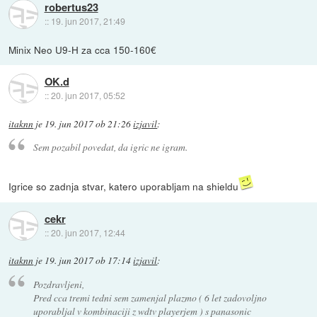
robertus23
::
19. jun 2017, 21:49
Minix Neo U9-H za cca 150-160€
OK.d
::
20. jun 2017, 05:52
itaknn
je
19. jun 2017 ob 21:26
izjavil
:
Sem pozabil povedat, da igric ne igram.
Igrice so zadnja stvar, katero uporabljam na shieldu
cekr
::
20. jun 2017, 12:44
itaknn
je
19. jun 2017 ob 17:14
izjavil
:
Pozdravljeni,
Pred cca tremi tedni sem zamenjal plazmo ( 6 let zadovoljno
uporabljal v kombinaciji z wdtv playerjem ) s panasonic