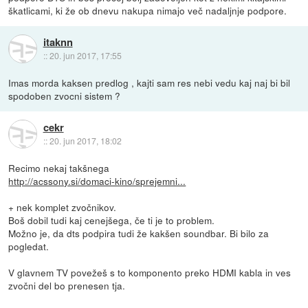
škatlicami, ki že ob dnevu nakupa nimajo več nadaljnje podpore.
itaknn
::
20. jun 2017, 17:55
Imas morda kaksen predlog , kajti sam res nebi vedu kaj naj bi bil
spodoben zvocni sistem ?
cekr
::
20. jun 2017, 18:02
Recimo nekaj takšnega
http://acssony.si/domaci-kino/sprejemni...
+ nek komplet zvočnikov.
Boš dobil tudi kaj cenejšega, če ti je to problem.
Možno je, da dts podpira tudi že kakšen soundbar. Bi bilo za
pogledat.
V glavnem TV povežeš s to komponento preko HDMI kabla in ves
zvočni del bo prenesen tja.