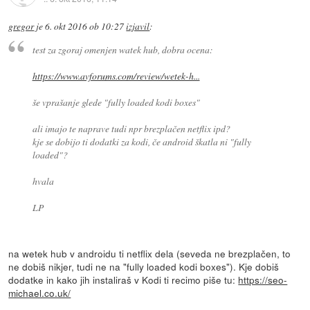
gregor
je
6. okt 2016 ob 10:27
izjavil
:
test za zgoraj omenjen watek hub, dobra ocena:
https://www.avforums.com/review/wetek-h...
še vprašanje glede "fully loaded kodi boxes"
ali imajo te naprave tudi npr brezplačen netflix ipd?
kje se dobijo ti dodatki za kodi, če android škatla ni "fully
loaded"?
hvala
LP
na wetek hub v androidu ti netflix dela (seveda ne brezplačen, to
ne dobiš nikjer, tudi ne na "fully loaded kodi boxes"). Kje dobiš
dodatke in kako jih instaliraš v Kodi ti recimo piše tu:
https://seo-
michael.co.uk/