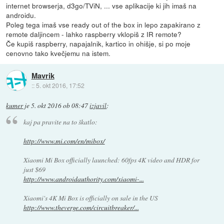
internet browserja, d3go/TViN, ... vse aplikacije ki jih imaš na
androidu.
Poleg tega imaš vse ready out of the box in lepo zapakirano z
remote daljincem - lahko raspberry vklopiš z IR remote?
Če kupiš raspberry, napajalnik, kartico in ohišje, si po moje
cenovno tako kvečjemu na istem.
Mavrik
::
5. okt 2016, 17:52
kumer
je
5. okt 2016 ob 08:47
izjavil
:
kaj pa pravite na to škatlo:
http://www.mi.com/en/mibox/
Xiaomi Mi Box officially launched: 60fps 4K video and HDR for
just $69
http://www.androidauthority.com/xiaomi-...
Xiaomi's 4K Mi Box is officially on sale in the US
http://www.theverge.com/circuitbreaker/...