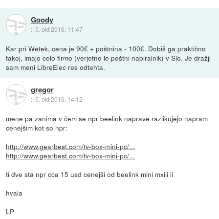
Goody
::
5. okt 2016, 11:47
Kar pri Wetek, cena je 90€ + poštnina - 100€. Dobiš ga praktično
takoj, imajo celo firmo (verjetno le poštni nabiralnik) v Slo. Je dražji
sam meni LibreElec res odtehta.
gregor
::
5. okt 2016, 14:12
mene pa zanima v čem se npr beelink naprave razlikujejo napram
cenejšim kot so npr:
http://www.gearbest.com/tv-box-mini-pc/...
http://www.gearbest.com/tv-box-mini-pc/...
ti dve sta npr cca 15 usd cenejši od beelink mini mxiii ii
hvala
LP