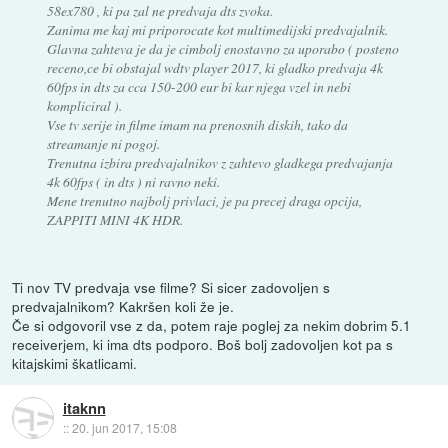
58ex780 , ki pa zal ne predvaja dts zvoka.
Zanima me kaj mi priporocate kot multimedijski predvajalnik.
Glavna zahteva je da je cimbolj enostavno za uporabo ( posteno
receno,ce bi obstajal wdtv player 2017, ki gladko predvaja 4k
60fps in dts za cca 150-200 eur bi kar njega vzel in nebi
kompliciral ).
Vse tv serije in filme imam na prenosnih diskih, tako da
streamanje ni pogoj.
Trenutna izbira predvajalnikov z zahtevo gladkega predvajanja
4k 60fps ( in dts ) ni ravno neki.
Mene trenutno najbolj privlaci, je pa precej draga opcija,
ZAPPITI MINI 4K HDR.
Ti nov TV predvaja vse filme? Si sicer zadovoljen s
predvajalnikom? Kakršen koli že je.
Če si odgovoril vse z da, potem raje poglej za nekim dobrim 5.1
receiverjem, ki ima dts podporo. Boš bolj zadovoljen kot pa s
kitajskimi škatlicami.
itaknn
::
20. jun 2017, 15:08