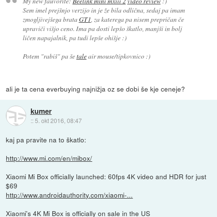
My new fauvorite:
Beelink mini mxiii 2
video review
:)
Sem imel prejšnjo verzijo in je že bila odlična, sedaj pa imam
zmogljivejšega brata
GT1
, za katerega pa nisem prepričan če
upraviči višjo ceno. Ima pa dosti lepšo škatlo, manjši in bolj
ličen napajalnik, pa tudi lepše ohišje :)
Potem "rabiš" pa še
tale
air mouse/tipkovnico :)
ali je ta cena everbuying najnižja oz se dobi še kje ceneje?
kumer
::
5. okt 2016, 08:47
kaj pa pravite na to škatlo:
http://www.mi.com/en/mibox/
Xiaomi Mi Box officially launched: 60fps 4K video and HDR for just
$69
http://www.androidauthority.com/xiaomi-...
Xiaomi's 4K Mi Box is officially on sale in the US