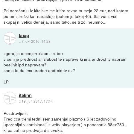
Pri naročanju iz kitajske me iritira ravno ta meja 22 eur, nad katero
potem stroški kar narastejo (potem je takoj 40). Saj vem, vse
skupaj ni veliko denarja, samo tako, se ti zdi neumno...
knap
::
7. okt 2016, 14:28
zgoraj je omenjen xiaomi mi box
v čem je prednost ali slabost te naprave ki ima android tv napram
beelink ipd napravam?
samo to da ima uraden android tv oz?
LP
itaknn
::
19. jun 2017, 17:14
Pozdravljeni,
Pred cca tremi tedni sem zamenjal plazmo ( 6 let zadovoljno
uporabljal v kombinaciji z wdtv playerjem ) s panasonic 58ex780 ,
ki pa zal ne predvaja dts zvoka.