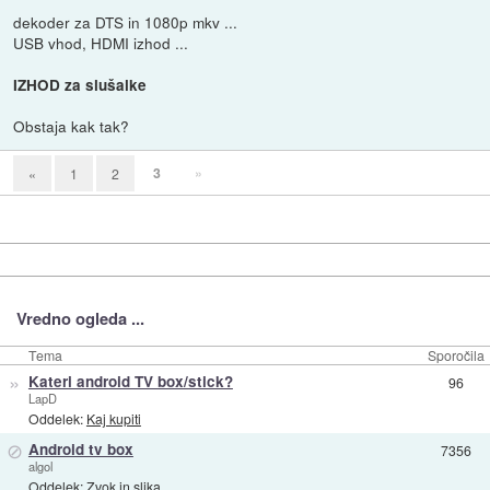
dekoder za DTS in 1080p mkv ...
USB vhod, HDMI izhod ...
IZHOD za slušalke
Obstaja kak tak?
3
»
«
1
2
Vredno ogleda ...
Tema
Sporočila
»
Kateri android TV box/stick?
96
LapD
Oddelek:
Kaj kupiti
⊘
Android tv box
7356
algol
Oddelek:
Zvok in slika