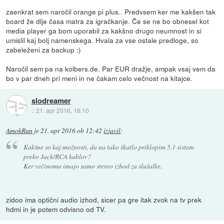
zaenkrat sem naročil orange pi plus.. Predvsem ker me kakšen tak
board že dlje časa matra za igračkanje. Če se ne bo obnesel kot
media player ga bom uporabil za kakšno drugo neumnost in si
umislil kaj bolj namenskega. Hvala za vse ostale predloge, so
zabeleženi za backup :)
Naročil sem pa na kolbers.de. Par EUR dražje, ampak vsaj vem da
bo v par dneh pri meni in ne čakam celo večnost na kitajce.
slodreamer
::
21. apr 2016, 16:10
AmokRun
je
21. apr 2016 ob 12:42
izjavil
:
Kakšne so kaj možnosti, da na tako škatlo priklopim 5.1 sistem
preko Jack/RCA kablov?
Ker večinoma imajo samo stereo izhod za slušalke.
zidoo ima optični audio izhod, sicer pa gre itak zvok na tv prek
hdmi in je potem odvisno od TV.