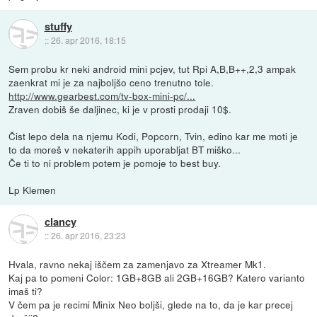
stuffy
::
26. apr 2016, 18:15
Sem probu kr neki android mini pcjev, tut Rpi A,B,B++,2,3 ampak
zaenkrat mi je za najboljšo ceno trenutno tole.
http://www.gearbest.com/tv-box-mini-pc/...
Zraven dobiš še daljinec, ki je v prosti prodaji 10$.
Čist lepo dela na njemu Kodi, Popcorn, Tvin, edino kar me moti je
to da moreš v nekaterih appih uporabljat BT miško...
Če ti to ni problem potem je pomoje to best buy.
Lp Klemen
clancy
::
26. apr 2016, 23:23
Hvala, ravno nekaj iščem za zamenjavo za Xtreamer Mk1.
Kaj pa to pomeni Color: 1GB+8GB ali 2GB+16GB? Katero varianto
imaš ti?
V čem pa je recimi Minix Neo boljši, glede na to, da je kar precej