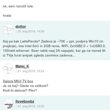
ok, sem naročil tole.
hvala
dottor
::
20. avg 2016, 14:08
Kaj pa kak LattePanda? Zadeva je ~70€ + ppt, podpira Win10 (in
prejšnje), ima Intel SoC in 2GB rama, WiFi, 2xUSB2.0 + 1xUSB3.0,
100mbit ethernet. Sicer rabiš vsaj 2A napajalc, kar ga ne moreš lih
iz TVja furat ampak zgleda zanimiva zadevca...
Matej_K
::
31. avg 2016, 10:24
Xaiomi MIUI TV box
Je za kaj? Glede na velikost?
Kodi bi deloval? Plex?
iloveboobz
::
31. avg 2016, 10:25