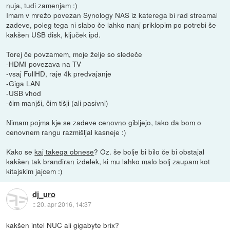
nuja, tudi zamenjam :)
Imam v mrežo povezan Synology NAS iz katerega bi rad streamal
zadeve, poleg tega ni slabo če lahko nanj priklopim po potrebi še
kakšen USB disk, ključek ipd.
Torej če povzamem, moje želje so sledeče
-HDMI povezava na TV
-vsaj FullHD, raje 4k predvajanje
-Giga LAN
-USB vhod
-čim manjši, čim tišji (ali pasivni)
Nimam pojma kje se zadeve cenovno gibljejo, tako da bom o
cenovnem rangu razmišljal kasneje :)
Kako se
kaj takega obnese
? Oz. še bolje bi bilo če bi obstajal
kakšen tak brandiran izdelek, ki mu lahko malo bolj zaupam kot
kitajskim jajcem :)
dj_uro
::
20. apr 2016, 14:37
kakšen intel NUC ali gigabyte brix?