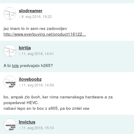
slodreamer
::
8. avg 2016, 19:22
jaz imam to in sem res zadovoljen
http://www.everbuying.net/product116122...
birtija
::
11. avg 2016, 14:41
A bi
tole
predvajalo h265?
iloveboobz
::
11. avg 2016, 14:59
bo, ampak zlo švoh, ker nima namenskega hardware-a za
pospeševat HEVC.
nabavi lepo en tv box z s905, pa bo zmlel vse
Invictus
::
11. avg 2016, 15:10