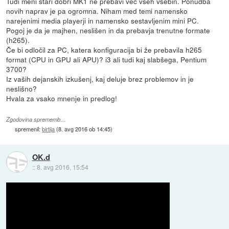
Tudi meni stari dobri MK1 ne prebavi več vseh vsebin. Ponudba
novih naprav je pa ogromna. Niham med temi namensko
narejenimi media playerji in namensko sestavljenim mini PC.
Pogoj je da je majhen, neslišen in da prebavja trenutne formate
(h265).
Če bi odločil za PC, katera konfiguracija bi že prebavila h265
format (CPU in GPU ali APU)? i3 ali tudi kaj slabšega, Pentium
3700?
Iz vaših dejanskih izkušenj, kaj deluje brez problemov in je
neslišno?
Hvala za vsako mnenje in predlog!
Zgodovina sprememb…
spremenil:
birtija
(
8. avg 2016 ob 14:45
)
OK.d
::
8. avg 2016, 15:54