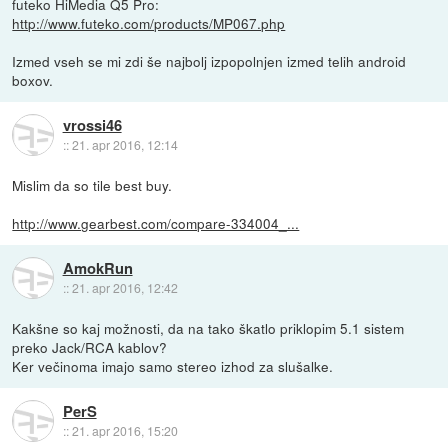
futeko HiMedia Q5 Pro:
http://www.futeko.com/products/MP067.php
Izmed vseh se mi zdi še najbolj izpopolnjen izmed telih android
boxov.
vrossi46
::
21. apr 2016, 12:14
Mislim da so tile best buy.
http://www.gearbest.com/compare-334004_...
AmokRun
::
21. apr 2016, 12:42
Kakšne so kaj možnosti, da na tako škatlo priklopim 5.1 sistem
preko Jack/RCA kablov?
Ker večinoma imajo samo stereo izhod za slušalke.
PerS
::
21. apr 2016, 15:20