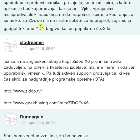
spodobna in prebavi marsikaj, pa fajn je, ker imaš izbiro, s katero
aplikacijo boš kaj predvajal, kar se pri TVjih z vgrajenimi
multipredvajalniki načeloma ne da, naprimer izbiranje kodiranja za
šumnike. za 25€ se niti ne mislim sekirat za futureprof, sej smo ja
gadget friki ane ?
bog ve, kaj bo popularno čez2 leti.
slodreamer
::
21. apr 2016, 08:50
jaz sem na angleškem ebayu kupil Zidoo X6 pro in sem zelo
zadovoljen, na prvi vtis kvalitetna izdelava, majhne mere in odziven
uporabniški vmesnik. Pa tudi aktiven support proizvajalca, ki ves
čas skrbi za nadgradnje programske opreme (OTA).
http://www.zidoo.tv/
http://www.geekbuying.com/item/ZIDOO-X6...
Runnagain
::
21. apr 2016, 08:55
Sam bom verjetno vzel tole, ko bo na voljo: