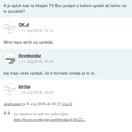
A je sploh kak ta kitajski TV Box podprt s kakimi updati ali lahko na
to pozabiš?
OK.d
::
11. avg 2016, 15:12
Minix lepo skrbi za updejte.
iloveboobz
::
11. avg 2016, 15:16
kaj majo veze updejti, če ti formate zmelje je to to..
birtija
::
12. avg 2016, 16:04
slodreamer
je
8. avg 2016 ob 19:22
izjavil
:
jaz imam to in sem res zadovoljen
http://www.everbuying.net/product116122...