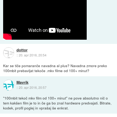
dottor
::
20. apr 2016, 20:54
Kar se tiče pomaranče navadna al plus? Navadna zmore preko
100mbit prebavljat tekoče .mkv filme od 100+ minut?
Mavrik
::
20. apr 2016, 20:57
"100mbit tekoč mkv film od 100+ minut" ne pove absolutno nič o
tem kakšen film je to in če ga bo znal hardware predvajati. Bitrate,
kodek, profil poglej in vprašaj še enkrat.