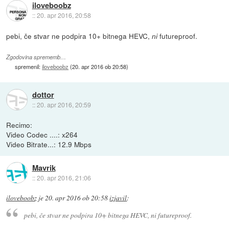
iloveboobz
::
20. apr 2016, 20:58
pebi, če stvar ne podpira 10+ bitnega HEVC,
futureproof.
ni
Zgodovina sprememb…
spremenil:
iloveboobz
(
20. apr 2016 ob 20:58
)
dottor
::
20. apr 2016, 20:59
Recimo:
Video Codec ....: x264
Video Bitrate...: 12.9 Mbps
Mavrik
::
20. apr 2016, 21:06
iloveboobz
je
20. apr 2016 ob 20:58
izjavil
:
pebi, če stvar ne podpira 10+ bitnega HEVC,
ni
futureproof.