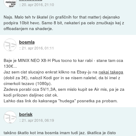
::
20. apr 2016, 21:10
Najs. Malo teh tv škatel (in grafičnih for that matter) dejansko
podpira 10bit hevc. Samo 8 bit, nekateri pa celo zmučkajo kej z
offloadanjem na shaderje.
bosmla
::
21. apr 2016, 01:11
Baje je MINIX NEO X8-H Plus tocno to kar rabi - stane tam cca
130€...
Jaz sem cist slucajno enkrat klikno na Ebay-ju na
nekaj takega
(dobil za 3€), nalozil Kodi gor in se nisem naletel, da bi imel z
cimerkoli tezavo (1080p).
Zadeva porabi cca 5V/1,3A, sem mislo kupit se Air mis, pa je za
kodi prilozen daljinec cist ok.
Lahko das link do kaksnega "hudega" posnetka pa probam.
borisk
::
21. apr 2016, 06:19
takšno škatlo kot ima bosmla imam tudi jaz. škatlica je čisto