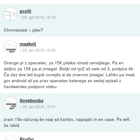
profii
::
20. apr 2016, 15:19
Chromecast + plex?
mzakelj
::
20. apr 2016, 15:40
Orange pi z openelec, za 15€ platka nimaš cenejšega. Pa en
daljinc za 10€ pa si zmagal. Boljši od rpi2 ali celo od 3, podpira 4k.
Če čez dve leti kupiš novejšo si še zmerom zmagal. Lahko pa imaš
gor android ali pa prav openelec katerega so sedaj spisali z
hardwersko podporo videu.
iloveboobz
::
20. apr 2016, 15:41
zram 15e računaj še vsaj sd kartico, napajalc in en case. Pa wifi.
če rabiš
ProGo