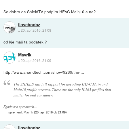
Še dobro da ShieldTV podpira HEVC Main10 a ne?
iloveboobz
::
20. apr 2016, 21:08
od kje maš ta podatek ?
Mavrik
::
20. apr 2016, 21:09
http://www.anandtech.com/show/9289/the-...
The SHIELD has full support for decoding HEVC Main and
Main10 profile streams. These are the only H.265 profiles that
matter for end consumers
Zgodovina sprememb…
spremenil:
Mavrik
(
20. apr 2016 ob 21:09
)
iloveboobz