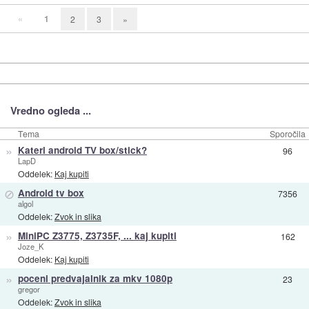
«
1
2
3
»
Vredno ogleda ...
Tema
Sporočila
»
Kateri android TV box/stick?
96
LapD
Oddelek:
Kaj kupiti
⊘
Android tv box
7356
algol
Oddelek:
Zvok in slika
»
MiniPC Z3775, Z3735F, ... kaj kupiti
162
Joze_K
Oddelek:
Kaj kupiti
»
poceni predvajalnik za mkv 1080p
23
gregor
Oddelek:
Zvok in slika