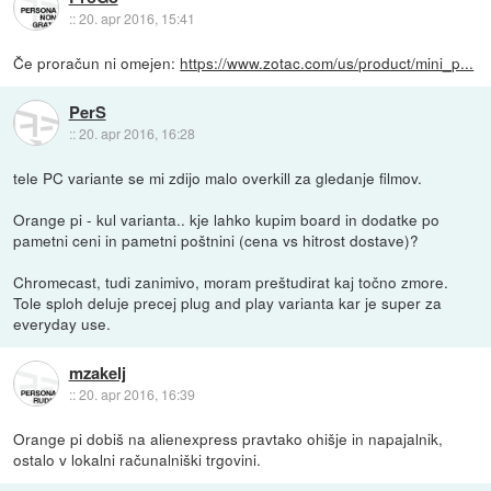
::
20. apr 2016, 15:41
Če proračun ni omejen:
https://www.zotac.com/us/product/mini_p...
PerS
::
20. apr 2016, 16:28
tele PC variante se mi zdijo malo overkill za gledanje filmov.
Orange pi - kul varianta.. kje lahko kupim board in dodatke po
pametni ceni in pametni poštnini (cena vs hitrost dostave)?
Chromecast, tudi zanimivo, moram preštudirat kaj točno zmore.
Tole sploh deluje precej plug and play varianta kar je super za
everyday use.
mzakelj
::
20. apr 2016, 16:39
Orange pi dobiš na alienexpress pravtako ohišje in napajalnik,
ostalo v lokalni računalniški trgovini.