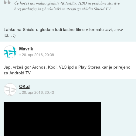
Če hočeš normalno gledati 4K Netflix, HBO in podobne storitve
brez mrdarjenja z brskalniki se stegni za nVidia Shield TV.
Lahko na Shield-u gledam tudi lastne filme v formatu .avi, .mkv
itd... :)
Mavrik
::
20. apr 2016, 20:38
Jap, vržeš gor Archos, Kodi, VLC ipd s Play Storea kar je prirejeno
za Android TV.
OK.d
::
20. apr 2016, 20:43