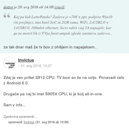
dottor
je
20. avg 2016 ob 14:08
izjavil
:
Kaj pa kak LattePanda? Zadeva je ~70€ + ppt, podpira Win10
(in prejšnje), ima Intel SoC in 2GB rama, WiFi, 2xUSB2.0 +
1xUSB3.0, 100mbit ethernet. Sicer rabiš vsaj 2A napajalc, kar
ga ne moreš lih iz TVja furat ampak zgleda zanimiva zadevca...
za tak dnar maš že tv box z ohišjem in napajalcem..
Invictus
::
31. avg 2016, 10:37
Zdaj je ven prišel S912 CPU. TV boxi so že na voljo. Ponavadi celo
z Android 6.0.
Drugače pa naj bi imel S905X CPU, ki je bolj all-in-one.
Sam v info...
Zgodovina sprememb…
spremenil:
Invictus
(
31. avg 2016 ob 10:39
)