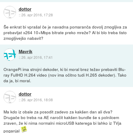
dottor
::
26. apr 2016, 17:28
Še enkrat bi vprašal če je navadna pomaranča dovolj zmogljiva za
prebavljat x264 10+Mbps bitrate preko mreže? Al bi blo treba tisto
zmogljivejšo nabavit?
Mavrik
::
26. apr 2016, 17:41
OrangePi ima strojni dekoder, ki bi moral brez težav prebaviti Blu-
ray FullHD H.264 video (nov ima očitno tudi H.265 dekoder). Tako
da ja, bi moral.
dottor
::
26. apr 2016, 18:08
Ma kdo iz obale za posodit zadevo za kakšen dan ali dva?
Drugače bo treba na AE naročit kakšen bundle še s polnilcem
zraven, že ki nima normalni microUSB katerega bi lahko iz TVja
poganjal