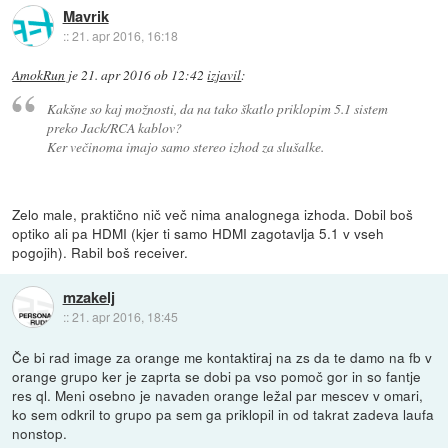
Mavrik
::
21. apr 2016, 16:18
AmokRun
je
21. apr 2016 ob 12:42
izjavil
:
Kakšne so kaj možnosti, da na tako škatlo priklopim 5.1 sistem
preko Jack/RCA kablov?
Ker večinoma imajo samo stereo izhod za slušalke.
Zelo male, praktično nič več nima analognega izhoda. Dobil boš
optiko ali pa HDMI (kjer ti samo HDMI zagotavlja 5.1 v vseh
pogojih). Rabil boš receiver.
mzakelj
::
21. apr 2016, 18:45
Če bi rad image za orange me kontaktiraj na zs da te damo na fb v
orange grupo ker je zaprta se dobi pa vso pomoč gor in so fantje
res ql. Meni osebno je navaden orange ležal par mescev v omari,
ko sem odkril to grupo pa sem ga priklopil in od takrat zadeva laufa
nonstop.