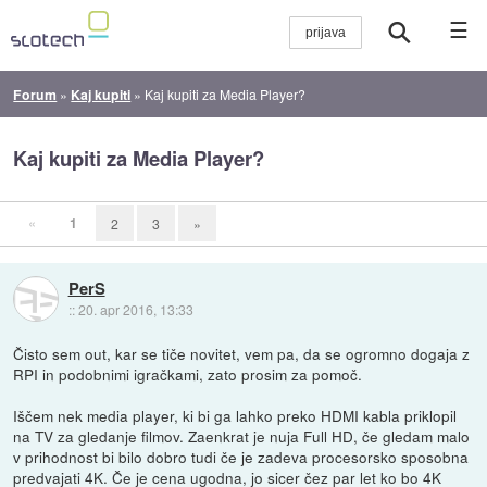
☰
Forum
»
Kaj kupiti
»
Kaj kupiti za Media Player?
Kaj kupiti za Media Player?
«
1
2
3
»
PerS
::
20. apr 2016, 13:33
Čisto sem out, kar se tiče novitet, vem pa, da se ogromno dogaja z
RPI in podobnimi igračkami, zato prosim za pomoč.
Iščem nek media player, ki bi ga lahko preko HDMI kabla priklopil
na TV za gledanje filmov. Zaenkrat je nuja Full HD, če gledam malo
v prihodnost bi bilo dobro tudi če je zadeva procesorsko sposobna
predvajati 4K. Če je cena ugodna, jo sicer čez par let ko bo 4K