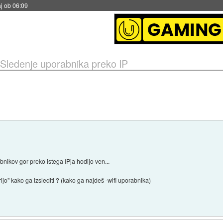
j ob 06:09
Sledenje uporabnika preko IP
bnikov gor preko istega IPja hodijo ven...
o" kako ga izslediti ? (kako ga najdeš -wifi uporabnika)