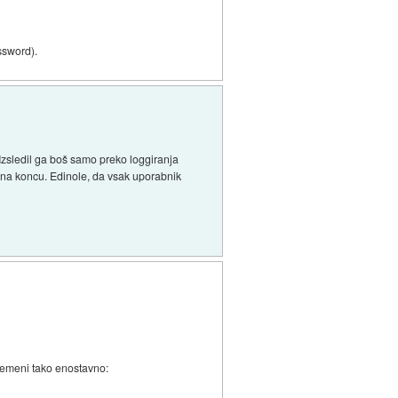
ssword).
Izsledil ga boš samo preko loggiranja
o na koncu. Edinole, da vsak uporabnik
premeni tako enostavno: