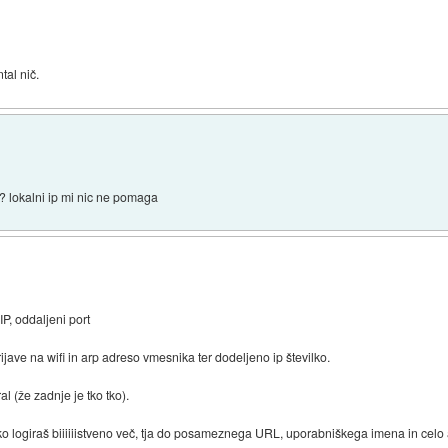
tal nič.
u ? lokalni ip mi nic ne pomaga
 IP, oddaljeni port
ijave na wifi in arp adreso vmesnika ter dodeljeno ip številko.
al (že zadnje je tko tko).
lahko logiraš biiiiiistveno več, tja do posameznega URL, uporabniškega imena in cel