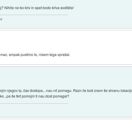
j? Nihče ne bo kriv in spet bodo kriva sodišča!
2e
i mac, ampak pustimo to, nisem tega vprašal.
mojm njegov ip, čas dostopa,...nau nč pomagu. Razn če boš zravn še shranu lokacijo 
ko...pa še tkrt pomojm ti nau dost pomagal?