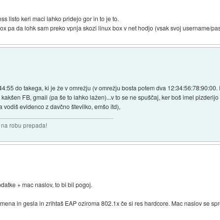
ss listo keri maci lahko pridejo gor in to je to.
x box pa da lohk sam preko vpnja skozi linux box v net hodjo (vsak svoj username/pa
4:55 do takega, ki je že v omrežju (v omrežju bosta potem dva 12:34:56:78:90:00. 
kakšen FB, gmail (pa še to lahko lažen)...v to se ne spuščaj, ker boš imel pizderij
 vodiš evidenco z davčno številko, emšo itd),
i na robu prepada!
atke + mac naslov, to bi bil pogoj.
a imena in gesla in zrihtaš EAP oziroma 802.1x če si res hardcore. Mac naslov se s