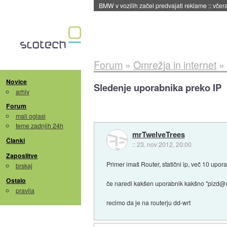
BMW v vozilih začel predvajati reklame
::
včera
Forum
»
Omrežja in internet
»
Novice
Sledenje uporabnika preko IP
arhiv
Forum
mali oglasi
teme zadnjih 24h
mrTwelveTrees
Članki
::
23. nov 2012, 20:00
Zaposlitve
Primer imaš Router, statični ip, več 10 upora
brskaj
Ostalo
če naredi kakšen uporabnik kakšno "pizd@rij
pravila
recimo da je na routerju dd-wrt