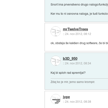
Snort ima prvenstveno drugo nalogo/funkcij
Ker mu to ni osnovna naloga, je tudi funkcio
mrTwelveTrees
::
24. nov 2012, 08:12
ok, obstaja še kakšen drug software, če bi bil
b3D_950
::
24. nov 2012, 08:34
Kaj bi sploh rad spremljal?
Zdaj ko je mir, jemo samo krompir.
jype
::
24. nov 2012, 08:38