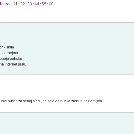
dress
 11
:22
:33
:44
:55
:66
ohk snifa
a usernejma.
o oboje poheku
na internet prsu.
ime pustiš za seboj sledi, ne zato da bi bila zaščita nezlomljiva.