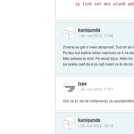
ip
link
set
dev
wlan0
ad
kunigunda
::
24. nov 2012, 17:48
Zmeraj se gre v neke skrajnosti. Tud air se l
Pa tipu tud batine lahko napoves ce ti ne d
Mac adresa je dost. Pa wpa2 kljuc. Kdor b
pa svaka cast da si je cajt nasel za to da bo 
jype
::
24. nov 2012, 17:57
Gre za to, da ob izsiljevanju za uporabniško 
kunigunda
::
24. nov 2012, 18:13