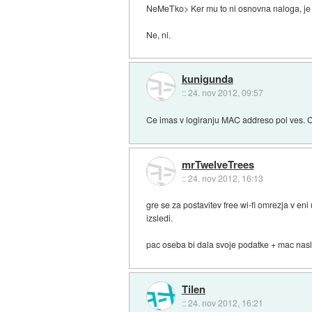
NeMeTko> Ker mu to ni osnovna naloga, je t
Ne, ni.
kunigunda
::
24. nov 2012, 09:57
Ce imas v logiranju MAC addreso pol ves. Ce
mrTwelveTrees
::
24. nov 2012, 16:13
gre se za postavitev free wi-fi omrezja v en
izsledi.
pac oseba bi dala svoje podatke + mac naslov
Tilen
::
24. nov 2012, 16:21