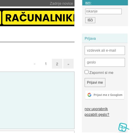
Išči:
Zadnje novice
Prijava
«
1
2
»
Zapomni si me
nov uporabnik
pozabili geslo?