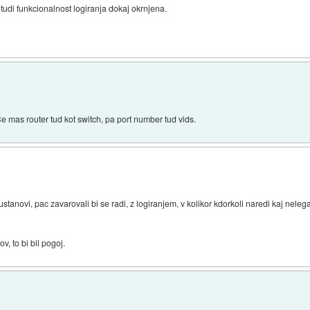
udi funkcionalnost logiranja dokaj okrnjena.
 mas router tud kot switch, pa port number tud vids.
i ustanovi, pac zavarovali bi se radi, z logiranjem, v kolikor kdorkoli naredi kaj ne
, to bi bil pogoj.