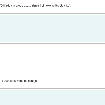
€+ddv in gredo do...... (izmisli si neko veliko številko).
 je 700 evrov verjetno ceneje.