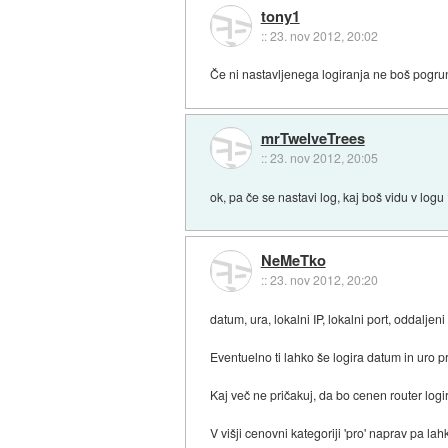
tony1
::
23. nov 2012, 20:02
Če ni nastavljenega logiranja ne boš pogrun
mrTwelveTrees
::
23. nov 2012, 20:05
ok, pa če se nastavi log, kaj boš vidu v log
NeMeTko
::
23. nov 2012, 20:20
datum, ura, lokalni IP, lokalni port, oddaljeni
Eventuelno ti lahko še logira datum in uro pr
Kaj več ne pričakuj, da bo cenen router logir
V višji cenovni kategoriji 'pro' naprav pa 