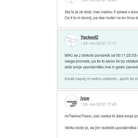
Sej to je ze dost, mac naslov, ti vpises v acce
Ce ti to ni dovolj, pa das router na en linu
Yacked2
::
24. nov 2012, 17:17
MAC se z lahkoto ponaredi od 00:11:22:33:4
vsega prometa, pa še to samo če bo obiskal 
dobi svoje uporabniško ime in geslo (seveda
Korak naprej ni vedno ustrezen...sploh če s
jype
::
24. nov 2012, 17:43
mrTwelveTrees> pac oseba bi dala svoje pod
Veliko bolje je, da jim razdeliš uporabnišk