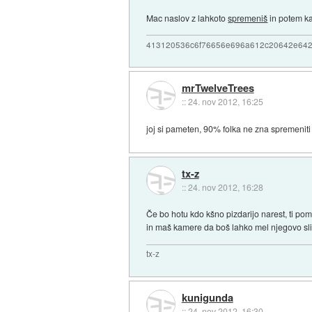
Mac naslov z lahkoto
spremeniš
in potem ka
413120536c6f76656e696a612c20642e64
mrTwelveTrees
::
24. nov 2012, 16:25
joj si pameten, 90% folka ne zna spremenit
tx-z
::
24. nov 2012, 16:28
Če bo hotu kdo kšno pizdarijo narest, ti po
in maš kamere da boš lahko mel njegovo sli
tx-z
kunigunda
::
24. nov 2012, 16:30