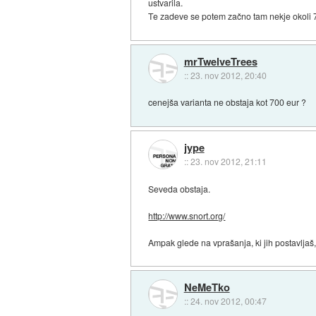
ustvarila.
Te zadeve se potem začno tam nekje okoli 700
mrTwelveTrees
::
23. nov 2012, 20:40
cenejša varianta ne obstaja kot 700 eur ?
jype
::
23. nov 2012, 21:11
Seveda obstaja.
http://www.snort.org/
Ampak glede na vprašanja, ki jih postavljaš,
NeMeTko
::
24. nov 2012, 00:47