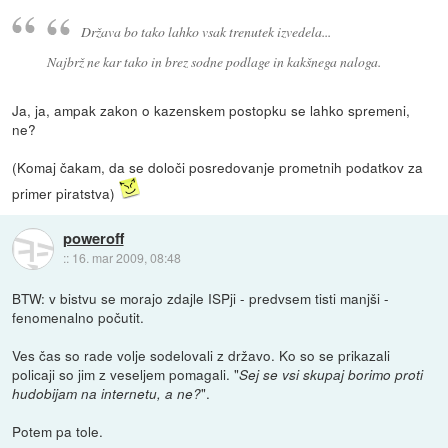
Država bo tako lahko vsak trenutek izvedela...
Najbrž ne kar tako in brez sodne podlage in kakšnega naloga.
Ja, ja, ampak zakon o kazenskem postopku se lahko spremeni,
ne?
(Komaj čakam, da se določi posredovanje prometnih podatkov za
primer piratstva)
poweroff
::
16. mar 2009, 08:48
BTW: v bistvu se morajo zdajle ISPji - predvsem tisti manjši -
fenomenalno počutit.
Ves čas so rade volje sodelovali z državo. Ko so se prikazali
policaji so jim z veseljem pomagali. "
Sej se vsi skupaj borimo proti
".
hudobijam na internetu, a ne?
Potem pa tole.