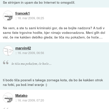
Se strinjam in upam da bo Internet to omogočil.
francek1
::
16. mar 2009, 06:25
Ne vem, a ste tu sami kriminalci gor, da se bojite nadzora? A tudi v
samo tiste trgovine hodite, kjer nimajo vodeonadzora. Meni glih dol
visi, če me kakšen debilko gleda; še tiča mu pokažem, če hoče....
marvin42
::
16. mar 2009, 06:56
še tiča mu pokažem, če hoče....
ti bodo tiča posneli s takega zornega kota, da bo še kakšen otrok
na fotki, pa boš imel sranje :)
Matako
::
16. mar 2009, 07:20