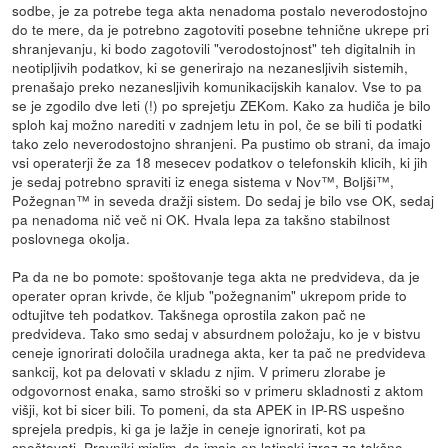
sodbe, je za potrebe tega akta nenadoma postalo neverodostojno
do te mere, da je potrebno zagotoviti posebne tehnične ukrepe pri
shranjevanju, ki bodo zagotovili "verodostojnost" teh digitalnih in
neotipljivih podatkov, ki se generirajo na nezanesljivih sistemih,
prenašajo preko nezanesljivih komunikacijskih kanalov. Vse to pa
se je zgodilo dve leti (!) po sprejetju ZEKom. Kako za hudiča je bilo
sploh kaj možno narediti v zadnjem letu in pol, če se bili ti podatki
tako zelo neverodostojno shranjeni. Pa pustimo ob strani, da imajo
vsi operaterji že za 18 mesecev podatkov o telefonskih klicih, ki jih
je sedaj potrebno spraviti iz enega sistema v Nov™, Boljši™,
Požegnan™ in seveda dražji sistem. Do sedaj je bilo vse OK, sedaj
pa nenadoma nič več ni OK. Hvala lepa za takšno stabilnost
poslovnega okolja.
Pa da ne bo pomote: spoštovanje tega akta ne predvideva, da je
operater opran krivde, če kljub "požegnanim" ukrepom pride to
odtujitve teh podatkov. Takšnega oprostila zakon pač ne
predvideva. Tako smo sedaj v absurdnem položaju, ko je v bistvu
ceneje ignorirati določila uradnega akta, ker ta pač ne predvideva
sankcij, kot pa delovati v skladu z njim. V primeru zlorabe je
odgovornost enaka, samo stroški so v primeru skladnosti z aktom
višji, kot bi sicer bili. To pomeni, da sta APEK in IP-RS uspešno
sprejela predpis, ki ga je lažje in ceneje ignorirati, kot pa
spoštovati. Pravniki mislim, da imajo en latinski izraz za takšno