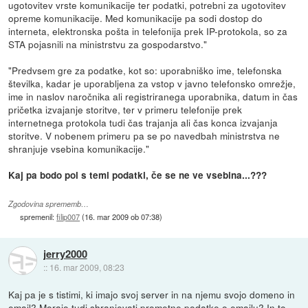
ugotovitev vrste komunikacije ter podatki, potrebni za ugotovitev
opreme komunikacije. Med komunikacije pa sodi dostop do
interneta, elektronska pošta in telefonija prek IP-protokola, so za
STA pojasnili na ministrstvu za gospodarstvo."
"Predvsem gre za podatke, kot so: uporabniško ime, telefonska
številka, kadar je uporabljena za vstop v javno telefonsko omrežje,
ime in naslov naročnika ali registriranega uporabnika, datum in čas
pričetka izvajanje storitve, ter v primeru telefonije prek
internetnega protokola tudi čas trajanja ali čas konca izvajanja
storitve. V nobenem primeru pa se po navedbah ministrstva ne
shranjuje vsebina komunikacije."
Kaj pa bodo pol s temi podatki, če se ne ve vsebina...???
Zgodovina sprememb…
spremenil:
filip007
(
16. mar 2009 ob 07:38
)
jerry2000
::
16. mar 2009, 08:23
Kaj pa je s tistimi, ki imajo svoj server in na njemu svojo domeno in
email? Morajo tudi shranjevati prometne podatke o emailu? In to