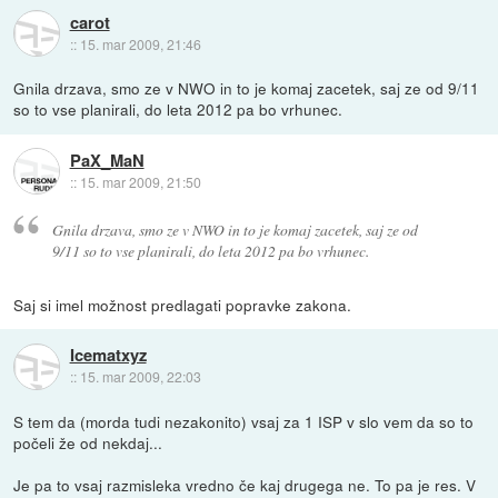
carot
::
15. mar 2009, 21:46
Gnila drzava, smo ze v NWO in to je komaj zacetek, saj ze od 9/11
so to vse planirali, do leta 2012 pa bo vrhunec.
PaX_MaN
::
15. mar 2009, 21:50
Gnila drzava, smo ze v NWO in to je komaj zacetek, saj ze od
9/11 so to vse planirali, do leta 2012 pa bo vrhunec.
Saj si imel možnost predlagati popravke zakona.
Icematxyz
::
15. mar 2009, 22:03
S tem da (morda tudi nezakonito) vsaj za 1 ISP v slo vem da so to
počeli že od nekdaj...
Je pa to vsaj razmisleka vredno če kaj drugega ne. To pa je res. V