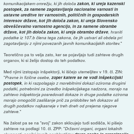
komunikacijskem omrežju, ki jih določa
zakon, ki ureja kazenski
postopek, za namene zagotavljanja nacionalne varnosti in
ustavne ureditve ter varnostnih, političnih in gospodarskih
interesov države, kot jih določa zakon, ki ureja Slovensko
obveščevalno varnostno agencijo, in za namene obrambe
države, kot jih določa zakon, ki ureja obrambo države
, hraniti
podatke iz 107.b člena tega zakona, če jih ustvari ali obdela pri
"
zagotavljanju z njimi povezanih javnih komunikacijskih storitev.
Teoretično pa to velja zato, ker se pojavljajo tudi zahteve drugih
organov, ki si želijo dostop do teh podatkov.
Med njimi izstopajo inšpektorji, ki iščejo utemeljitev v 19. čl. ZIN:
"
Pravne in fizične osebe,
zoper katere se ne vodi inšpekcijski
postopek
, in ki razpolagajo z morebitnimi dokazi oziroma drugimi
podatki, potrebnimi za izvedbo inšpekcijskega nadzora, morajo na
zahtevo inšpektorja posredovati dokaze in druge podatke oziroma
morajo omogočiti zaslišanje prič za pridobitev teh dokazov ali
drugih podatkov najkasneje v treh dneh od prejema njegove
"
zahteve.
Na žalost pa se na "svoj" zakon sklicujejo tudi sodišča, ki pišejo
zahteve na podlagi 10. čl. ZPP: "
Državni organi, organi lokalnih