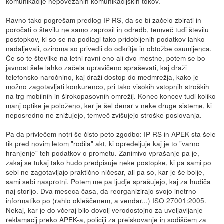
komunikacije nepovezanih komunikacijskih tokov.
Ravno tako pogrešam predlog IP-RS, da se bi začelo zbirati in
poročati o številu ne samo zaprosil in odredb, temveč tudi številu
postopkov, ki so se na podlagi tako pridobljenih podatkov lahko
nadaljevali, oziroma so privedli do odkritja in obtožbe osumljenca.
Če so te številke na letni ravni eno ali dvo-mestne, potem se bo
javnost šele lahko začela upravičeno spraševati, kaj draži
telefonsko naročnino, kaj draži dostop do medmrežja, kako je
možno zagotavljati konkurenco, pri tako visokih vstopnih stroških
na trg mobilnih in širokopasovnih omrežij. Konec koncev tudi koliko
manj optike je položeno, ker je šel denar v neke druge sisteme, ki
neposredno ne znižujejo, temveč zvišujejo stroške poslovanja.
Pa da privlečem notri še čisto peto zgodbo: IP-RS in APEK sta šele
tik pred novim letom "rodila" akt, ki opredeljuje kaj je to "varno
hranjenje" teh podatkov o prometu. Zanimivo vprašanje pa je,
zakaj se tukaj tako hudo predpisuje neke postopke, ki pa sami po
sebi ne zagotavljajo praktično ničesar, ali pa so, kar je še bolje,
sami sebi nasprotni. Potem me pa ljudje sprašujejo, kaj za hudiča
naj storijo. Dva meseca časa, da reorganizirajo svojo inetrno
informatiko po (rahlo okleščenem, a vendar...) ISO 27001:2005.
Nekaj, kar je do včeraj bilo dovolj verodostojno za uveljavljanje
reklamacij preko APEK-a, policiji za preiskovanje in sodiščem za