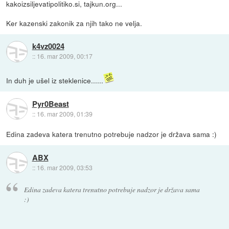
kakoizsiljevatipolitiko.si, tajkun.org...
Ker kazenski zakonik za njih tako ne velja.
k4vz0024
::
16. mar 2009, 00:17
In duh je ušel iz steklenice......
Pyr0Beast
::
16. mar 2009, 01:39
Edina zadeva katera trenutno potrebuje nadzor je država sama :)
ABX
::
16. mar 2009, 03:53
Edina zadeva katera trenutno potrebuje nadzor je država sama
:)