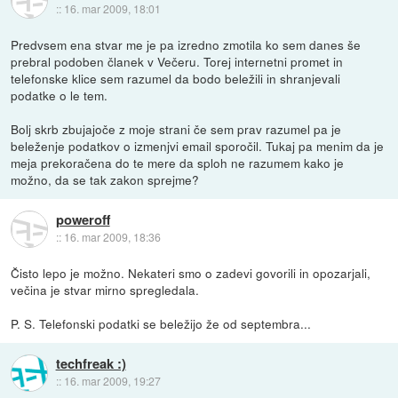
::
16. mar 2009, 18:01
Predvsem ena stvar me je pa izredno zmotila ko sem danes še
prebral podoben članek v Večeru. Torej internetni promet in
telefonske klice sem razumel da bodo beležili in shranjevali
podatke o le tem.
Bolj skrb zbujajoče z moje strani če sem prav razumel pa je
beleženje podatkov o izmenjvi email sporočil. Tukaj pa menim da je
meja prekoračena do te mere da sploh ne razumem kako je
možno, da se tak zakon sprejme?
poweroff
::
16. mar 2009, 18:36
Čisto lepo je možno. Nekateri smo o zadevi govorili in opozarjali,
večina je stvar mirno spregledala.
P. S. Telefonski podatki se beležijo že od septembra...
techfreak :)
::
16. mar 2009, 19:27