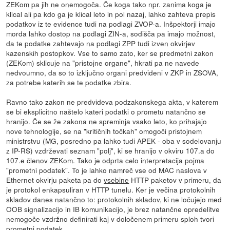
ZEKom pa jih ne onemogoča. Če koga tako npr. zanima koga je
klical ali pa kdo ga je klical leto in pol nazaj, lahko zahteva prepis
podatkov iz te evidence tudi na podlagi ZVOP-a. Inšpektorji imajo
morda lahko dostop na podlagi ZIN-a, sodišča pa imajo možnost,
da te podatke zahtevajo na podlagi ZPP tudi izven okvirjev
kazenskih postopkov. Vse to samo zato, ker se predmetni zakon
(ZEKom) sklicuje na "pristojne organe", hkrati pa ne navede
nedvoumno, da so to izključno organi predvideni v ZKP in ZSOVA,
za potrebe katerih se te podatke zbira.
Ravno tako zakon ne predvideva podzakonskega akta, v katerem
se bi eksplicitno naštelo kateri podatki o prometu natančno se
hranijo. Če se že zakona ne spreminja vsako leto, ko prihajajo
nove tehnologije, se na "kritičnih točkah" omogoči pristojnem
ministrstvu (MG, posredno pa lahko tudi APEK - oba v sodelovanju
z IP-RS) vzdrževati seznam "polj", ki se hranijo v okviru 107.a do
107.e členov ZEKom. Tako je odprta celo interpretacija pojma
"prometni podatek". To je lahko namreč vse od MAC naslova v
Ethernet okvirju paketa pa do
vsebine
HTTP paketov v primeru, da
je protokol enkapsuliran v HTTP tunelu. Ker je večina protokolnih
skladov danes natančno to: protokolnih skladov, ki ne ločujejo med
OOB signalizacijo in IB komunikacijo, je brez natančne opredelitve
nemogoče vzdržno definirati kaj v določenem primeru sploh tvori
prometni podatek.