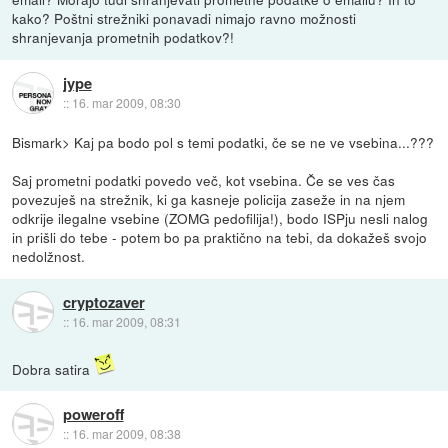
kako? Poštni strežniki ponavadi nimajo ravno možnosti
shranjevanja prometnih podatkov?!
jype
::
16. mar 2009, 08:30
Bismark> Kaj pa bodo pol s temi podatki, če se ne ve vsebina...???
Saj prometni podatki povedo več, kot vsebina. Če se ves čas
povezuješ na strežnik, ki ga kasneje policija zaseže in na njem
odkrije ilegalne vsebine (ZOMG pedofilija!), bodo ISPju nesli nalog
in prišli do tebe - potem bo pa praktično na tebi, da dokažeš svojo
nedolžnost.
cryptozaver
::
16. mar 2009, 08:31
Dobra satira
poweroff
::
16. mar 2009, 08:38