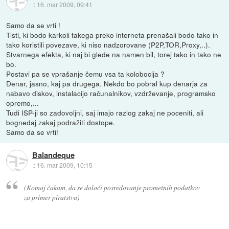
::
16. mar 2009, 09:41
Samo da se vrti !
Tisti, ki bodo karkoli takega preko interneta prenašali bodo tako in
tako koristili povezave, ki niso nadzorovane (P2P,TOR,Proxy,..).
Stvarnega efekta, ki naj bi glede na namen bil, torej tako in tako ne
bo.
Postavi pa se vprašanje čemu vsa ta kolobocija ?
Denar, jasno, kaj pa drugega. Nekdo bo pobral kup denarja za
nabavo diskov, instalacijo računalnikov, vzdrževanje, programsko
opremo,...
Tudi ISP-ji so zadovoljni, saj imajo razlog zakaj ne poceniti, ali
bognedaj zakaj podražiti dostope.
Samo da se vrti!
Balandeque
::
16. mar 2009, 10:15
(Komaj čakam, da se določi posredovanje prometnih podatkov
za primer piratstva)