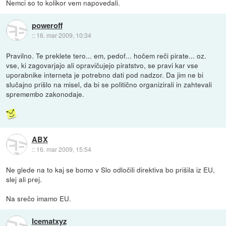
Nemci so to kolikor vem napovedali.
poweroff
::
16. mar 2009, 10:34
Pravilno. Te preklete tero... em, pedof... hočem reči pirate... oz.
vse, ki zagovarjajo ali opravičujejo piratstvo, se pravi kar vse
uporabnike interneta je potrebno dati pod nadzor. Da jim ne bi
slučajno prišlo na misel, da bi se politično organizirali in zahtevali
spremembo zakonodaje.
ABX
::
16. mar 2009, 15:54
Ne glede na to kaj se bomo v Slo odločili direktiva bo prišila iz EU,
slej ali prej.
Na srečo imamo EU.
Icematxyz