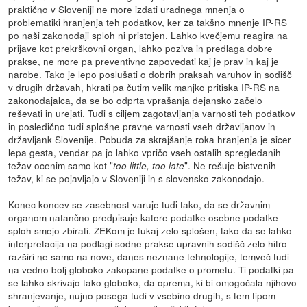
praktično v Sloveniji ne more izdati uradnega mnenja o
problematiki hranjenja teh podatkov, ker za takšno mnenje IP-RS
po naši zakonodaji sploh ni pristojen. Lahko kvečjemu reagira na
prijave kot prekrškovni organ, lahko poziva in predlaga dobre
prakse, ne more pa preventivno zapovedati kaj je prav in kaj je
narobe. Tako je lepo poslušati o dobrih praksah varuhov in sodišč
v drugih državah, hkrati pa čutim velik manjko pritiska IP-RS na
zakonodajalca, da se bo odprta vprašanja dejansko začelo
reševati in urejati. Tudi s ciljem zagotavljanja varnosti teh podatkov
in posledično tudi splošne pravne varnosti vseh državljanov in
državljank Slovenije. Pobuda za skrajšanje roka hranjenja je sicer
lepa gesta, vendar pa jo lahko vpričo vseh ostalih spregledanih
težav ocenim samo kot "
". Ne rešuje bistvenih
too little, too late
težav, ki se pojavljajo v Sloveniji in s slovensko zakonodajo.
Konec koncev se zasebnost varuje tudi tako, da se državnim
organom natančno predpisuje katere podatke osebne podatke
sploh smejo zbirati. ZEKom je tukaj zelo splošen, tako da se lahko
interpretacija na podlagi sodne prakse upravnih sodišč zelo hitro
razširi ne samo na nove, danes neznane tehnologije, temveč tudi
na vedno bolj globoko zakopane podatke o prometu. Ti podatki pa
se lahko skrivajo tako globoko, da oprema, ki bi omogočala njihovo
shranjevanje, nujno posega tudi v vsebino drugih, s tem tipom