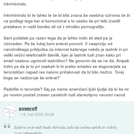
inkriminiralo.
Inkriminiralo bi te lahko le če bi bila znana še vsebina oziroma če bi
na podlagi tega ker si komuniciral s to osebo še pri tebi izvedli
preiskavo in našli bombo ali cd z otroško pornografijo.
Sam podatek pa razen tega da je lahko indic ali sled pa je
ničvreden. Pa še tukaj bom enkrat ponovil. V nasprotju od
naročniškega priključka za internet katerega nekdo je lastnik in pri
veliki večini telefonskih številk, kjer je lastnik tudi znan kako pri
email naslovu ugotoviti lastništvo? Ne govorim da se ne da. Ampak
trdim pa da je to pri osebah ki bi preko emailov se dogovarjale za
terorističen napad res naivno pričakovati da bi bilo možno. Torej
koga se nadzoruje še enkrat?
Pedofile in teroriste? Saj pa nismo američani ljubi ljudje da bi še mi
po novem postali zraven zavistnih tudi stereotipno neumni narod.
poweroff
::
16. mar 2009, 20:39
Zadeva se je tudi hudo skrivala, tako da večina sploh ni vedela
za to zakonodajo.