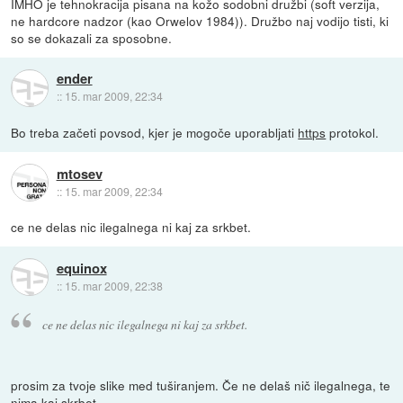
IMHO je tehnokracija pisana na kožo sodobni družbi (soft verzija,
ne hardcore nadzor (kao Orwelov 1984)). Družbo naj vodijo tisti, ki
so se dokazali za sposobne.
ender
::
15. mar 2009, 22:34
Bo treba začeti povsod, kjer je mogoče uporabljati
https
protokol.
mtosev
::
15. mar 2009, 22:34
ce ne delas nic ilegalnega ni kaj za srkbet.
equinox
::
15. mar 2009, 22:38
ce ne delas nic ilegalnega ni kaj za srkbet.
prosim za tvoje slike med tuširanjem. Če ne delaš nič ilegalnega, te
nima kaj skrbet.