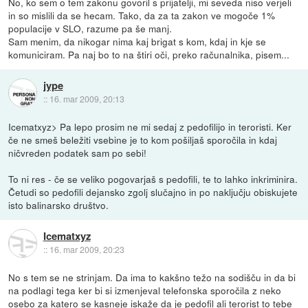
No, ko sem o tem zakonu govoril s prijatelji, mi seveda niso verjeli
in so mislili da se hecam. Tako, da za ta zakon ve mogoče 1%
populacije v SLO, razume pa še manj.
Sam menim, da nikogar nima kaj brigat s kom, kdaj in kje se
komuniciram. Pa naj bo to na štiri oči, preko računalnika, pisem...
jype
::
16. mar 2009, 20:13
Icematxyz> Pa lepo prosim ne mi sedaj z pedofilijo in teroristi. Ker
če ne smeš beležiti vsebine je to kom pošiljaš sporočila in kdaj
ničvreden podatek sam po sebi!
To ni res - če se veliko pogovarjaš s pedofili, te to lahko inkriminira.
Četudi so pedofili dejansko zgolj slučajno in po naključju obiskujete
isto balinarsko društvo.
Icematxyz
::
16. mar 2009, 20:23
No s tem se ne strinjam. Da ima to kakšno težo na sodišču in da bi
na podlagi tega ker bi si izmenjeval telefonska sporočila z neko
osebo za katero se kasneje iskaže da je pedofil ali terorist to tebe