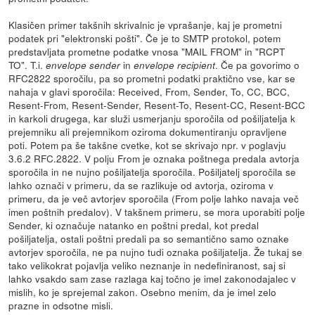
Klasičen primer takšnih skrivalnic je vprašanje, kaj je prometni
podatek pri "elektronski pošti". Če je to SMTP protokol, potem
predstavljata prometne podatke vnosa "MAIL FROM" in "RCPT
TO". T.i.
in
. Če pa govorimo o
envelope sender
envelope recipient
RFC2822 sporočilu, pa so prometni podatki praktično vse, kar se
nahaja v glavi sporočila: Received, From, Sender, To, CC, BCC,
Resent-From, Resent-Sender, Resent-To, Resent-CC, Resent-BCC
in karkoli drugega, kar služi usmerjanju sporočila od pošiljatelja k
prejemniku ali prejemnikom oziroma dokumentiranju opravljene
poti. Potem pa še takšne cvetke, kot se skrivajo npr. v poglavju
3.6.2 RFC.2822. V polju From je oznaka poštnega predala avtorja
sporočila in ne nujno pošiljatelja sporočila. Pošiljatelj sporočila se
lahko označi v primeru, da se razlikuje od avtorja, oziroma v
primeru, da je več avtorjev sporočila (From polje lahko navaja več
imen poštnih predalov). V takšnem primeru, se mora uporabiti polje
Sender, ki označuje natanko en poštni predal, kot predal
pošiljatelja, ostali poštni predali pa so semantično samo oznake
avtorjev sporočila, ne pa nujno tudi oznaka pošiljatelja. Že tukaj se
tako velikokrat pojavlja veliko neznanje in nedefiniranost, saj si
lahko vsakdo sam zase razlaga kaj točno je imel zakonodajalec v
mislih, ko je sprejemal zakon. Osebno menim, da je imel zelo
prazne in odsotne misli.