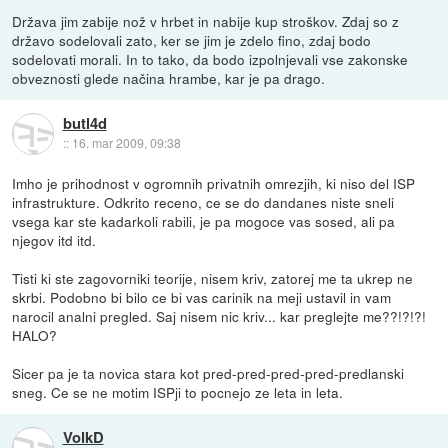
Država jim zabije nož v hrbet in nabije kup stroškov. Zdaj so z
državo sodelovali zato, ker se jim je zdelo fino, zdaj bodo
sodelovati morali. In to tako, da bodo izpolnjevali vse zakonske
obveznosti glede načina hrambe, kar je pa drago.
butl4d
::
16. mar 2009, 09:38
Imho je prihodnost v ogromnih privatnih omrezjih, ki niso del ISP
infrastrukture. Odkrito receno, ce se do dandanes niste sneli
vsega kar ste kadarkoli rabili, je pa mogoce vas sosed, ali pa
njegov itd itd.
Tisti ki ste zagovorniki teorije, nisem kriv, zatorej me ta ukrep ne
skrbi. Podobno bi bilo ce bi vas carinik na meji ustavil in vam
narocil analni pregled. Saj nisem nic kriv... kar preglejte me??!?!?!
HALO?
Sicer pa je ta novica stara kot pred-pred-pred-pred-predlanski
sneg. Ce se ne motim ISPji to pocnejo ze leta in leta.
VolkD