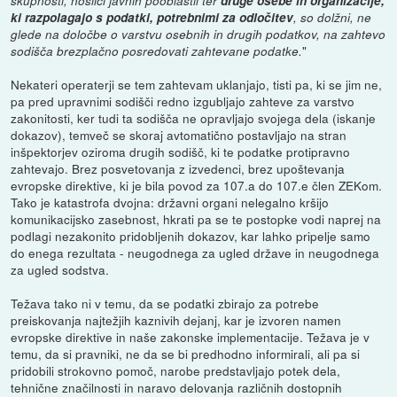
skupnosti, nosilci javnih pooblastil ter
druge osebe in organizacije,
ki razpolagajo s podatki, potrebnimi za odločitev
, so dolžni, ne
glede na določbe o varstvu osebnih in drugih podatkov, na zahtevo
"
sodišča brezplačno posredovati zahtevane podatke.
Nekateri operaterji se tem zahtevam uklanjajo, tisti pa, ki se jim ne,
pa pred upravnimi sodišči redno izgubljajo zahteve za varstvo
zakonitosti, ker tudi ta sodišča ne opravljajo svojega dela (iskanje
dokazov), temveč se skoraj avtomatično postavljajo na stran
inšpektorjev oziroma drugih sodišč, ki te podatke protipravno
zahtevajo. Brez posvetovanja z izvedenci, brez upoštevanja
evropske direktive, ki je bila povod za 107.a do 107.e člen ZEKom.
Tako je katastrofa dvojna: državni organi nelegalno kršijo
komunikacijsko zasebnost, hkrati pa se te postopke vodi naprej na
podlagi nezakonito pridobljenih dokazov, kar lahko pripelje samo
do enega rezultata - neugodnega za ugled države in neugodnega
za ugled sodstva.
Težava tako ni v temu, da se podatki zbirajo za potrebe
preiskovanja najtežjih kaznivih dejanj, kar je izvoren namen
evropske direktive in naše zakonske implementacije. Težava je v
temu, da si pravniki, ne da se bi predhodno informirali, ali pa si
pridobili strokovno pomoč, narobe predstavljajo potek dela,
tehnične značilnosti in naravo delovanja različnih dostopnih