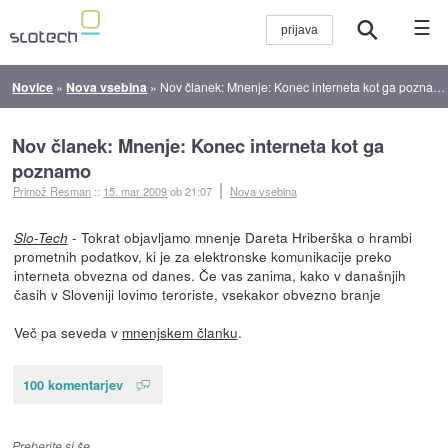
☰
Novice
»
Nova vsebina
»
Nov članek: Mnenje: Konec interneta kot ga poznamo
Nov članek: Mnenje: Konec interneta kot ga
poznamo
Primož Resman
::
15. mar 2009
ob 21:07
Nova vsebina
- Tokrat objavljamo mnenje Dareta Hriberška o hrambi
Slo-Tech
prometnih podatkov, ki je za elektronske komunikacije preko
interneta obvezna od danes. Če vas zanima, kako v današnjih
časih v Sloveniji lovimo teroriste, vsekakor obvezno branje
Več pa seveda v
mnenjskem članku
.
100 komentarjev
Preberite si še…