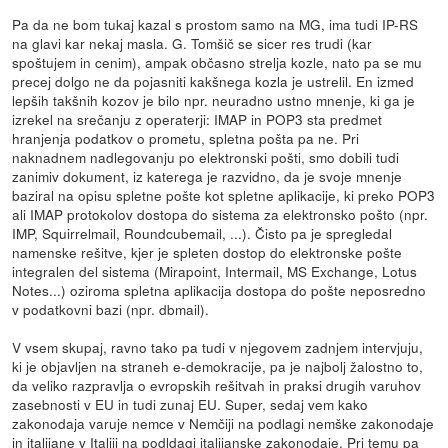
Pa da ne bom tukaj kazal s prostom samo na MG, ima tudi IP-RS
na glavi kar nekaj masla. G. Tomšič se sicer res trudi (kar
spoštujem in cenim), ampak občasno strelja kozle, nato pa se mu
precej dolgo ne da pojasniti kakšnega kozla je ustrelil. En izmed
lepših takšnih kozov je bilo npr. neuradno ustno mnenje, ki ga je
izrekel na srečanju z operaterji: IMAP in POP3 sta predmet
hranjenja podatkov o prometu, spletna pošta pa ne. Pri
naknadnem nadlegovanju po elektronski pošti, smo dobili tudi
zanimiv dokument, iz katerega je razvidno, da je svoje mnenje
baziral na opisu spletne pošte kot spletne aplikacije, ki preko POP3
ali IMAP protokolov dostopa do sistema za elektronsko pošto (npr.
IMP, Squirrelmail, Roundcubemail, ...). Čisto pa je spregledal
namenske rešitve, kjer je spleten dostop do elektronske pošte
integralen del sistema (Mirapoint, Intermail, MS Exchange, Lotus
Notes...) oziroma spletna aplikacija dostopa do pošte neposredno
v podatkovni bazi (npr. dbmail).
V vsem skupaj, ravno tako pa tudi v njegovem zadnjem intervjuju,
ki je objavljen na straneh e-demokracije, pa je najbolj žalostno to,
da veliko razpravlja o evropskih rešitvah in praksi drugih varuhov
zasebnosti v EU in tudi zunaj EU. Super, sedaj vem kako
zakonodaja varuje nemce v Nemčiji na podlagi nemške zakonodaje
in italijane v Italiji na podldagi italijanske zakonodaje. Pri temu pa