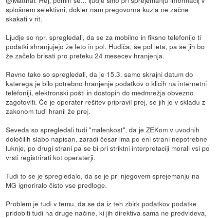
splošnem selektivni, dokler nam pregovorna kuzla ne začne
skakati v rit.
Ljudje so npr. spregledali, da se za mobilno in fiksno telefonijo ti
podatki shranjujejo že leto in pol. Hudiča, še pol leta, pa se jih bo
že začelo brisati pro preteku 24 mesecev hranjenja.
Ravno tako so spregledali, da je 15.3. samo skrajni datum do
katerega je bilo potrebno hranjenje podatkov o klicih na internetni
telefoniji, elektronski pošti in dostopih do medmrežja obvezno
zagotoviti. Če je operater rešitev pripravil prej, se jih je v skladu z
zakonom tudi hranil že prej.
Seveda so spregledali tudi "malenkost", da je ZEKom v uvodnih
določilih slabo napisan, zaradi česar ima po eni strani nepotrebne
luknje, po drugi strani pa se bi pri striktni interpretaciji morali vsi po
vrsti registrirati kot operaterji.
Tudi to se je spregledalo, da se je pri njegovem sprejemanju na
MG ignoriralo čisto vse predloge.
Problem je tudi v temu, da se da iz teh zbirk podatkov podatke
pridobiti tudi na druge načine, ki jih direktiva sama ne predvideva,