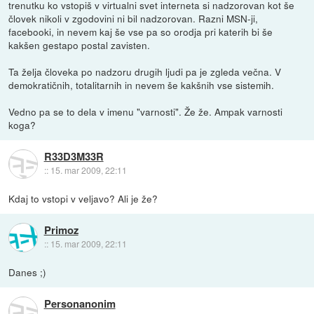
trenutku ko vstopiš v virtualni svet interneta si nadzorovan kot še
človek nikoli v zgodovini ni bil nadzorovan. Razni MSN-ji,
facebooki, in nevem kaj še vse pa so orodja pri katerih bi še
kakšen gestapo postal zavisten.
Ta želja človeka po nadzoru drugih ljudi pa je zgleda večna. V
demokratičnih, totalitarnih in nevem še kakšnih vse sistemih.
Vedno pa se to dela v imenu "varnosti". Že že. Ampak varnosti
koga?
R33D3M33R
::
15. mar 2009, 22:11
Kdaj to vstopi v veljavo? Ali je že?
Primoz
::
15. mar 2009, 22:11
Danes ;)
Personanonim