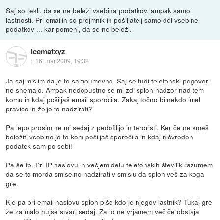
Saj so rekli, da se ne beleži vsebina podatkov, ampak samo
lastnosti. Pri emailih so prejmnik in pošiljatelj samo del vsebine
podatkov ... kar pomeni, da se ne beleži.
Icematxyz
::
16. mar 2009, 19:32
Ja saj mislim da je to samoumevno. Saj se tudi telefonski pogovori
ne snemajo. Ampak nedopustno se mi zdi sploh nadzor nad tem
komu in kdaj pošiljaš email sporočila. Zakaj točno bi nekdo imel
pravico in željo to nadzirati?
Pa lepo prosim ne mi sedaj z pedofilijo in teroristi. Ker če ne smeš
beležiti vsebine je to kom pošiljaš sporočila in kdaj ničvreden
podatek sam po sebi!
Pa še to. Pri IP naslovu in večjem delu telefonskih številik razumem
da se to morda smiselno nadzirati v smislu da sploh veš za koga
gre.
Kje pa pri email naslovu sploh piše kdo je njegov lastnik? Tukaj gre
že za malo hujše stvari sedaj. Za to ne vrjamem več če obstaja