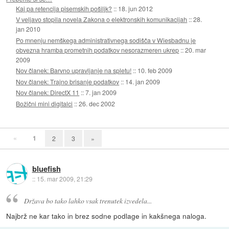
Kaj pa retencija pisemskih pošiljk?
::
18. jun 2012
V veljavo stopila novela Zakona o elektronskih komunikacijah
::
28.
jan 2010
Po mnenju nemškega administrativnega sodišča v Wiesbadnu je
obvezna hramba prometnih podatkov nesorazmeren ukrep
::
20. mar
2009
Nov članek: Barvno upravljanje na spletu!
::
10. feb 2009
Nov članek: Trajno brisanje podatkov
::
14. jan 2009
Nov članek: DirectX 11
::
7. jan 2009
Božični mini digitalci
::
26. dec 2002
«
1
2
3
»
bluefish
::
15. mar 2009, 21:29
Država bo tako lahko vsak trenutek izvedela...
Najbrž ne kar tako in brez sodne podlage in kakšnega naloga.