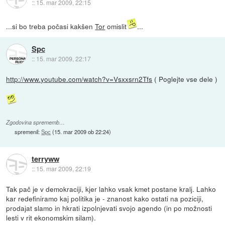
::
15. mar 2009, 22:15
...si bo treba počasi kakšen
Tor
omislit
...
Spc
::
15. mar 2009, 22:17
http://www.youtube.com/watch?v=Vsxxsrn2Tfs
( Poglejte vse dele )
Zgodovina sprememb…
spremenil:
Spc
(
15. mar 2009 ob 22:24
)
terryww
::
15. mar 2009, 22:19
Tak pač je v demokraciji, kjer lahko vsak kmet postane kralj. Lahko
kar redefiniramo kaj politika je - znanost kako ostati na poziciji,
prodajat slamo in hkrati izpolnjevati svojo agendo (in po možnosti
lesti v rit ekonomskim silam).