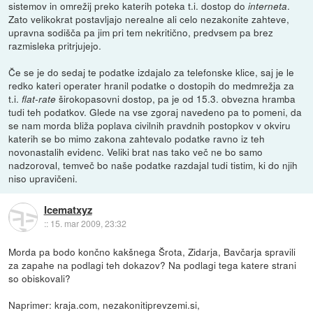
sistemov in omrežij preko katerih poteka t.i. dostop do
.
interneta
Zato velikokrat postavljajo nerealne ali celo nezakonite zahteve,
upravna sodišča pa jim pri tem nekritično, predvsem pa brez
razmisleka pritrjujejo.
Če se je do sedaj te podatke izdajalo za telefonske klice, saj je le
redko kateri operater hranil podatke o dostopih do medmrežja za
t.i.
širokopasovni dostop, pa je od 15.3. obvezna hramba
flat-rate
tudi teh podatkov. Glede na vse zgoraj navedeno pa to pomeni, da
se nam morda bliža poplava civilnih pravdnih postopkov v okviru
katerih se bo mimo zakona zahtevalo podatke ravno iz teh
novonastalih evidenc. Veliki brat nas tako več ne bo samo
nadzoroval, temveč bo naše podatke razdajal tudi tistim, ki do njih
niso upravičeni.
Icematxyz
::
15. mar 2009, 23:32
Morda pa bodo končno kakšnega Šrota, Zidarja, Bavčarja spravili
za zapahe na podlagi teh dokazov? Na podlagi tega katere strani
so obiskovali?
Naprimer: kraja.com, nezakonitiprevzemi.si,