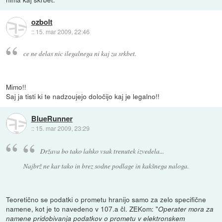
ozbolt
::
15. mar 2009, 22:46
ce ne delas nic ilegalnega ni kaj za srkbet.
Mimo!!
Saj ja tisti ki te nadzoujejo določijo kaj je legalno!!
BlueRunner
::
15. mar 2009, 23:29
Država bo tako lahko vsak trenutek izvedela...
Najbrž ne kar tako in brez sodne podlage in kakšnega naloga.
Teoretično se podatki o prometu hranijo samo za zelo specifične
namene, kot je to navedeno v 107.a čl. ZEKom: "
Operater mora za
namene pridobivanja podatkov o prometu v elektronskem