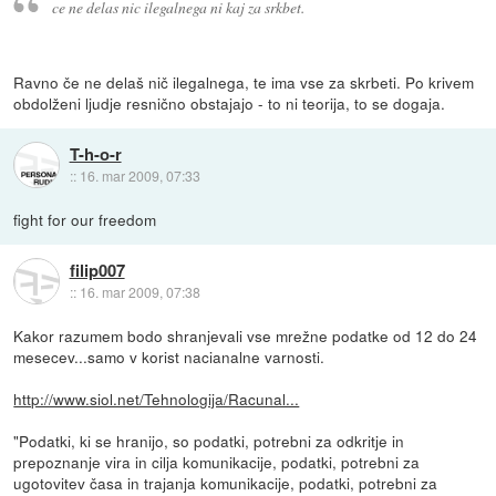
ce ne delas nic ilegalnega ni kaj za srkbet.
Ravno če ne delaš nič ilegalnega, te ima vse za skrbeti. Po krivem
obdolženi ljudje resnično obstajajo - to ni teorija, to se dogaja.
T-h-o-r
::
16. mar 2009, 07:33
fight for our freedom
filip007
::
16. mar 2009, 07:38
Kakor razumem bodo shranjevali vse mrežne podatke od 12 do 24
mesecev...samo v korist nacianalne varnosti.
http://www.siol.net/Tehnologija/Racunal...
"Podatki, ki se hranijo, so podatki, potrebni za odkritje in
prepoznanje vira in cilja komunikacije, podatki, potrebni za
ugotovitev časa in trajanja komunikacije, podatki, potrebni za