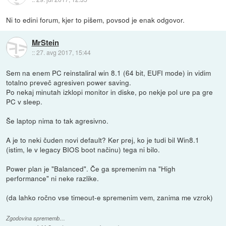
Ni to edini forum, kjer to pišem, povsod je enak odgovor.
MrStein
::
27. avg 2017, 15:44
Sem na enem PC reinstaliral win 8.1 (64 bit, EUFI mode) in vidim
totalno preveč agresiven power saving.
Po nekaj minutah izklopi monitor in diske, po nekje pol ure pa gre
PC v sleep.
Še laptop nima to tak agresivno.
A je to neki čuden novi default? Ker prej, ko je tudi bil Win8.1
(istim, le v legacy BIOS boot načinu) tega ni bilo.
Power plan je "Balanced". Če ga spremenim na "High
performance" ni neke razlike.
(da lahko ročno vse timeout-e spremenim vem, zanima me vzrok)
Zgodovina sprememb…