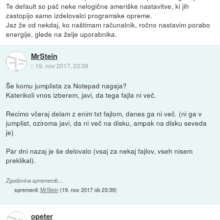
Te default so pač neke nelogične ameriške nastavitve, ki jih
zastopijo samo izdelovalci programske opreme.
Jaz že od nekdaj, ko naštimam računalnik, ročno nastavim porabo
energije, glede na želje uporabnika.
MrStein
::
19. nov 2017, 23:38
Še komu jumplista za Notepad nagaja?
Katerikoli vnos izberem, javi, da tega fajla ni več.
Recimo včeraj delam z enim txt fajlom, danes ga ni več. (ni ga v
jumplist, oziroma javi, da ni več na disku, ampak na disku seveda
je)
Par dni nazaj je še delovalo (vsaj za nekaj fajlov, vseh nisem
preklikal).
Zgodovina sprememb…
spremenil:
MrStein
(
19. nov 2017 ob 23:39
)
opeter