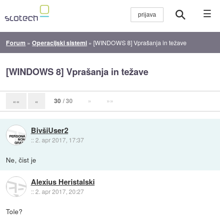
☰
Forum
»
Operacijski sistemi
»
[WINDOWS 8] Vprašanja in težave
[WINDOWS 8] Vprašanja in težave
30
/ 30
»
»»
««
«
BivšiUser2
::
2. apr 2017, 17:37
Ne, čist je
Alexius Heristalski
::
2. apr 2017, 20:27
Tole?