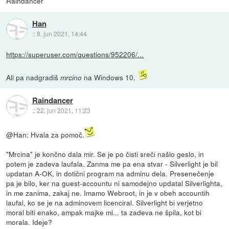
Raindancer
Han
::
8. jun 2021, 14:44
https://superuser.com/questions/952206/...
Ali pa nadgradiš
na Windows 10.
mrcino
Raindancer
::
22. jun 2021, 11:23
@Han: Hvala za pomoč.
"Mrcina" je končno dala mir. Se je po čisti sreči našlo geslo, in
potem je zadeva laufala. Zanma me pa ena stvar - Silverlight je bil
updatan A-OK, in dotični program na adminu dela. Presenečenje
pa je bilo, ker na guest-accountu ni samodejno updatal Silverlighta,
in me zanima, zakaj ne. Imamo Webroot, in je v obeh accountih
laufal, ko se je na adminovem licenciral. Silverlight bi verjetno
moral biti enako, ampak majke mi... ta zadeva ne špila, kot bi
morala. Ideje?