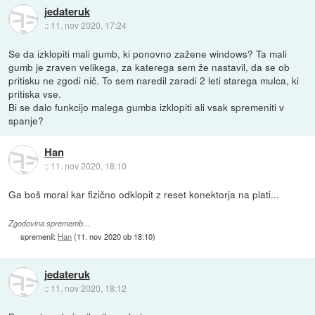
jedateruk
::
11. nov 2020, 17:24
Se da izklopiti mali gumb, ki ponovno zažene windows? Ta mali
gumb je zraven velikega, za katerega sem že nastavil, da se ob
pritisku ne zgodi nič. To sem naredil zaradi 2 leti starega mulca, ki
pritiska vse.
Bi se dalo funkcijo malega gumba izklopiti ali vsak spremeniti v
spanje?
Han
::
11. nov 2020, 18:10
Ga boš moral kar fizično odklopit z reset konektorja na plati...
Zgodovina sprememb…
spremenil:
Han
(
11. nov 2020 ob 18:10
)
jedateruk
::
11. nov 2020, 18:12