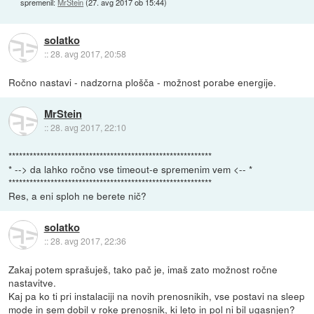
spremenil:
MrStein
(
27. avg 2017 ob 15:44
)
solatko
::
28. avg 2017, 20:58
Ročno nastavi - nadzorna plošča - možnost porabe energije.
MrStein
::
28. avg 2017, 22:10
**********************************************************
* --> da lahko ročno vse timeout-e spremenim vem <-- *
**********************************************************
Res, a eni sploh ne berete nič?
solatko
::
28. avg 2017, 22:36
Zakaj potem sprašuješ, tako pač je, imaš zato možnost ročne
nastavitve.
Kaj pa ko ti pri instalaciji na novih prenosnikih, vse postavi na sleep
mode in sem dobil v roke prenosnik, ki leto in pol ni bil ugasnjen?