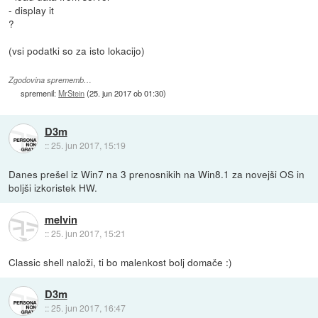
- display it
?
(vsi podatki so za isto lokacijo)
Zgodovina sprememb…
spremenil:
MrStein
(
25. jun 2017 ob 01:30
)
D3m
::
25. jun 2017, 15:19
Danes prešel iz Win7 na 3 prenosnikih na Win8.1 za novejši OS in
boljši izkoristek HW.
melvin
::
25. jun 2017, 15:21
Classic shell naloži, ti bo malenkost bolj domače :)
D3m
::
25. jun 2017, 16:47