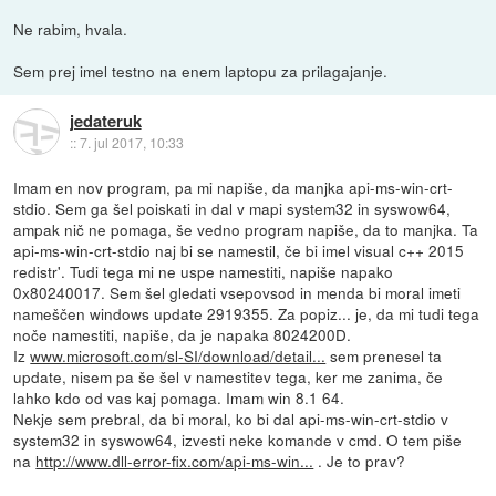
Ne rabim, hvala.
Sem prej imel testno na enem laptopu za prilagajanje.
jedateruk
::
7. jul 2017, 10:33
Imam en nov program, pa mi napiše, da manjka api-ms-win-crt-
stdio. Sem ga šel poiskati in dal v mapi system32 in syswow64,
ampak nič ne pomaga, še vedno program napiše, da to manjka. Ta
api-ms-win-crt-stdio naj bi se namestil, če bi imel visual c++ 2015
redistr'. Tudi tega mi ne uspe namestiti, napiše napako
0x80240017. Sem šel gledati vsepovsod in menda bi moral imeti
nameščen windows update 2919355. Za popiz... je, da mi tudi tega
noče namestiti, napiše, da je napaka 8024200D.
Iz
www.microsoft.com/sl-SI/download/detail...
sem prenesel ta
update, nisem pa še šel v namestitev tega, ker me zanima, če
lahko kdo od vas kaj pomaga. Imam win 8.1 64.
Nekje sem prebral, da bi moral, ko bi dal api-ms-win-crt-stdio v
system32 in syswow64, izvesti neke komande v cmd. O tem piše
na
http://www.dll-error-fix.com/api-ms-win...
. Je to prav?