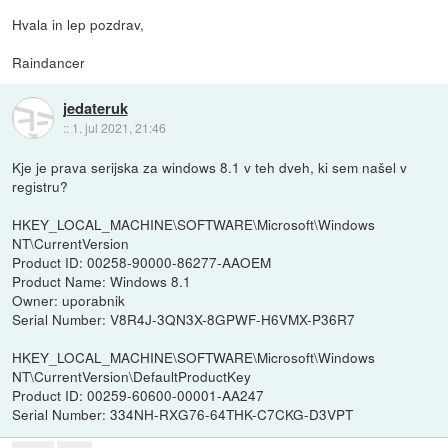
Hvala in lep pozdrav,
Raindancer
jedateruk
::
1. jul 2021, 21:46
Kje je prava serijska za windows 8.1 v teh dveh, ki sem našel v
registru?
HKEY_LOCAL_MACHINE\SOFTWARE\Microsoft\Windows
NT\CurrentVersion
Product ID: 00258-90000-86277-AAOEM
Product Name: Windows 8.1
Owner: uporabnik
Serial Number: V8R4J-3QN3X-8GPWF-H6VMX-P36R7
HKEY_LOCAL_MACHINE\SOFTWARE\Microsoft\Windows
NT\CurrentVersion\DefaultProductKey
Product ID: 00259-60600-00001-AA247
Serial Number: 334NH-RXG76-64THK-C7CKG-D3VPT