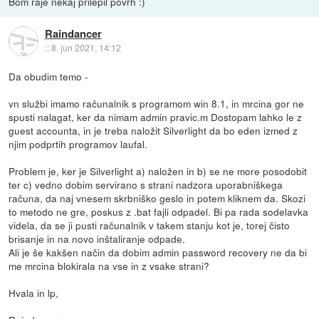
Bom raje nekaj prilepil povrh :)
Raindancer
::
8. jun 2021, 14:12
Da obudim temo -
vn službi imamo računalnik s programom win 8.1, in mrcina gor ne
spusti nalagat, ker da nimam admin pravic.m Dostopam lahko le z
guest accounta, in je treba naložit Silverlight da bo eden izmed z
njim podprtih programov laufal.
Problem je, ker je Silverlight a) naložen in b) se ne more posodobit
ter c) vedno dobim servirano s strani nadzora uporabniškega
računa, da naj vnesem skrbniško geslo in potem kliknem da. Skozi
to metodo ne gre, poskus z .bat fajli odpadel. Bi pa rada sodelavka
videla, da se ji pusti računalnik v takem stanju kot je, torej čisto
brisanje in na novo inštaliranje odpade.
Ali je še kakšen način da dobim admin password recovery ne da bi
me mrcina blokirala na vse in z vsake strani?
Hvala in lp,