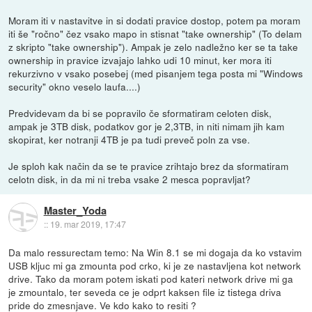
Moram iti v nastavitve in si dodati pravice dostop, potem pa moram
iti še "ročno" čez vsako mapo in stisnat "take ownership" (To delam
z skripto "take ownership"). Ampak je zelo nadležno ker se ta take
ownership in pravice izvajajo lahko udi 10 minut, ker mora iti
rekurzivno v vsako posebej (med pisanjem tega posta mi "Windows
security" okno veselo laufa....)
Predvidevam da bi se popravilo če sformatiram celoten disk,
ampak je 3TB disk, podatkov gor je 2,3TB, in niti nimam jih kam
skopirat, ker notranji 4TB je pa tudi preveč poln za vse.
Je sploh kak način da se te pravice zrihtajo brez da sformatiram
celotn disk, in da mi ni treba vsake 2 mesca popravljat?
Master_Yoda
::
19. mar 2019, 17:47
Da malo ressurectam temo: Na Win 8.1 se mi dogaja da ko vstavim
USB kljuc mi ga zmounta pod crko, ki je ze nastavljena kot network
drive. Tako da moram potem iskati pod kateri network drive mi ga
je zmountalo, ter seveda ce je odprt kaksen file iz tistega driva
pride do zmesnjave. Ve kdo kako to resiti ?