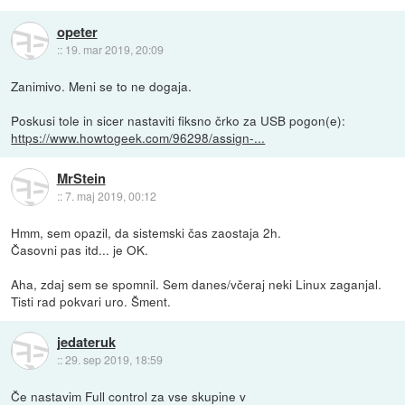
opeter
::
19. mar 2019, 20:09
Zanimivo. Meni se to ne dogaja.
Poskusi tole in sicer nastaviti fiksno črko za USB pogon(e):
https://www.howtogeek.com/96298/assign-...
MrStein
::
7. maj 2019, 00:12
Hmm, sem opazil, da sistemski čas zaostaja 2h.
Časovni pas itd... je OK.
Aha, zdaj sem se spomnil. Sem danes/včeraj neki Linux zaganjal.
Tisti rad pokvari uro. Šment.
jedateruk
::
29. sep 2019, 18:59
Če nastavim Full control za vse skupine v