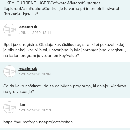
HKEY_CURRENT_USER\Software\Microsoft\Internet
Explorer\Main\FeatureControl, je to varno pri internetnih stvareh
(brskanje, igre....)?
jedateruk
::
25. jun 2020, 12:11
Spet jaz o registru. Obstaja kak čistilec registra, ki bi pokazal, kdaj
je bilo nekaj, kar bi iskal, ustvarjeno in kdaj spremenjeno v registru,
na kateri program je vezan en key/value?
jedateruk
::
23. okt 2020, 16:04
Se da kako naštimati, da za določene programe, ki delajo, windows
ne gre v spanje?
Han
::
23. okt 2020, 16:13
https://sourceforge.net/projects/coffee...