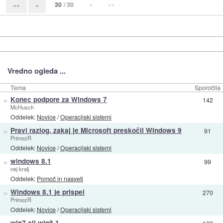
30
/ 30
»
»»
««
«
Vredno ogleda ...
Tema
Sporočila
»
Konec podpore za Windows 7
142
McHusch
Oddelek:
Novice
/
Operacijski sistemi
»
Pravi razlog, zakaj je Microsoft preskočil Windows 9
91
PrimozR
Oddelek:
Novice
/
Operacijski sistemi
»
windows 8.1
99
nej kralj
Oddelek:
Pomoč in nasveti
»
Windows 8.1 je prispel
270
PrimozR
Oddelek:
Novice
/
Operacijski sistemi
win7 ali win8.1