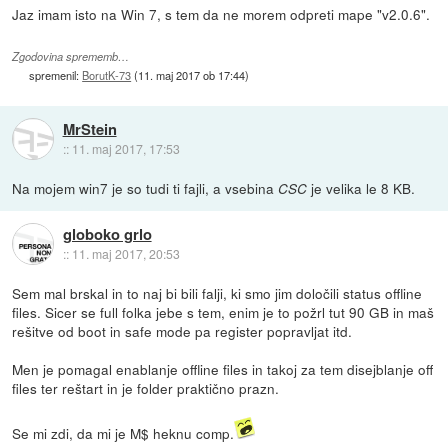
Jaz imam isto na Win 7, s tem da ne morem odpreti mape "v2.0.6".
Zgodovina sprememb…
spremenil:
BorutK-73
(
11. maj 2017 ob 17:44
)
MrStein
::
11. maj 2017, 17:53
Na mojem win7 je so tudi ti fajli, a vsebina
je velika le 8 KB.
CSC
globoko grlo
::
11. maj 2017, 20:53
Sem mal brskal in to naj bi bili falji, ki smo jim določili status offline
files. Sicer se full folka jebe s tem, enim je to požrl tut 90 GB in maš
rešitve od boot in safe mode pa register popravljat itd.
Men je pomagal enablanje offline files in takoj za tem disejblanje off
files ter reštart in je folder praktično prazn.
Se mi zdi, da mi je M$ heknu comp.