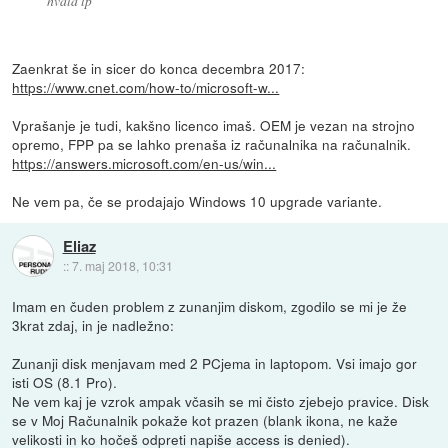
hvala lp
Zaenkrat še in sicer do konca decembra 2017:
https://www.cnet.com/how-to/microsoft-w...
Vprašanje je tudi, kakšno licenco imaš. OEM je vezan na strojno
opremo, FPP pa se lahko prenaša iz računalnika na računalnik.
https://answers.microsoft.com/en-us/win...
Ne vem pa, če se prodajajo Windows 10 upgrade variante.
Eliaz
::
7. maj 2018, 10:31
Imam en čuden problem z zunanjim diskom, zgodilo se mi je že
3krat zdaj, in je nadležno:
Zunanji disk menjavam med 2 PCjema in laptopom. Vsi imajo gor
isti OS (8.1 Pro).
Ne vem kaj je vzrok ampak včasih se mi čisto zjebejo pravice. Disk
se v Moj Računalnik pokaže kot prazen (blank ikona, ne kaže
velikosti in ko hočeš odpreti napiše access is denied).