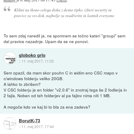
Klikni na ikono celega diska z desno tipko, izberi security in
pravice za ves disk, najbolje za read/write in lastnik everyone.
To sem zdaj naredil ja, ne spomnem se točno kateri "groupi" sem
dal pravice nazadnje. Upam da se ne ponovi.
globoko grlo
::
11. maj 2017, 11:02
Sem opazil, da mam skor pouhn C in widim eno CSC mapo v
c/windows folderju veliko 20GB.
A lahko to zbrišem?
V CSC folderju je en folder "v2.0.6" in znotraj tega še 2 fodlerja in
2 fajla. Noben od teh folderjev al pa fajlov nima niti 1 MB.
A mogoče kdo ve kaj bi to bla za ena zadeva?
BorutK-73
::
11. maj 2017, 17:44