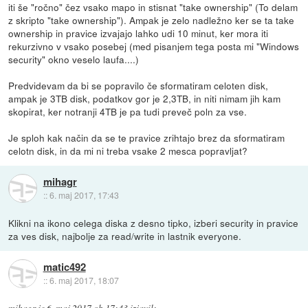
iti še "ročno" čez vsako mapo in stisnat "take ownership" (To delam
z skripto "take ownership"). Ampak je zelo nadležno ker se ta take
ownership in pravice izvajajo lahko udi 10 minut, ker mora iti
rekurzivno v vsako posebej (med pisanjem tega posta mi "Windows
security" okno veselo laufa....)
Predvidevam da bi se popravilo če sformatiram celoten disk,
ampak je 3TB disk, podatkov gor je 2,3TB, in niti nimam jih kam
skopirat, ker notranji 4TB je pa tudi preveč poln za vse.
Je sploh kak način da se te pravice zrihtajo brez da sformatiram
celotn disk, in da mi ni treba vsake 2 mesca popravljat?
mihagr
::
6. maj 2017, 17:43
Klikni na ikono celega diska z desno tipko, izberi security in pravice
za ves disk, najbolje za read/write in lastnik everyone.
matic492
::
6. maj 2017, 18:07
mihagr
je
6. maj 2017 ob 17:43
izjavil
: