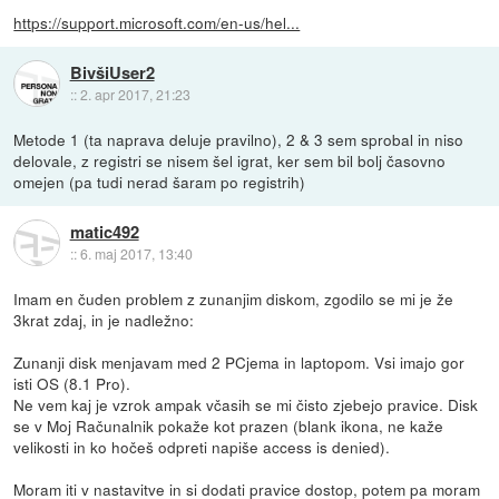
https://support.microsoft.com/en-us/hel...
BivšiUser2
::
2. apr 2017, 21:23
Metode 1 (ta naprava deluje pravilno), 2 & 3 sem sprobal in niso
delovale, z registri se nisem šel igrat, ker sem bil bolj časovno
omejen (pa tudi nerad šaram po registrih)
matic492
::
6. maj 2017, 13:40
Imam en čuden problem z zunanjim diskom, zgodilo se mi je že
3krat zdaj, in je nadležno:
Zunanji disk menjavam med 2 PCjema in laptopom. Vsi imajo gor
isti OS (8.1 Pro).
Ne vem kaj je vzrok ampak včasih se mi čisto zjebejo pravice. Disk
se v Moj Računalnik pokaže kot prazen (blank ikona, ne kaže
velikosti in ko hočeš odpreti napiše access is denied).
Moram iti v nastavitve in si dodati pravice dostop, potem pa moram