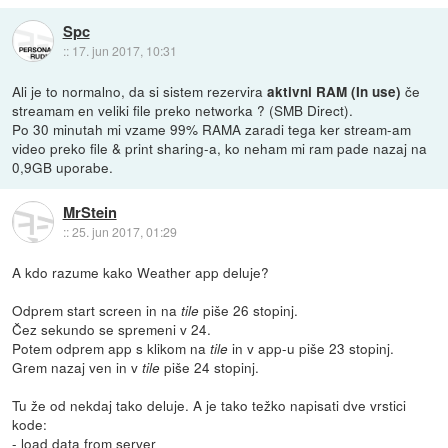
Spc
::
17. jun 2017, 10:31
Ali je to normalno, da si sistem rezervira
če
aktivni RAM (In use)
streamam en veliki file preko networka ? (SMB Direct).
Po 30 minutah mi vzame 99% RAMA zaradi tega ker stream-am
video preko file & print sharing-a, ko neham mi ram pade nazaj na
0,9GB uporabe.
MrStein
::
25. jun 2017, 01:29
A kdo razume kako Weather app deluje?
Odprem start screen in na
piše 26 stopinj.
tile
Čez sekundo se spremeni v 24.
Potem odprem app s klikom na
in v app-u piše 23 stopinj.
tile
Grem nazaj ven in v
piše 24 stopinj.
tile
Tu že od nekdaj tako deluje. A je tako težko napisati dve vrstici
kode:
- load data from server