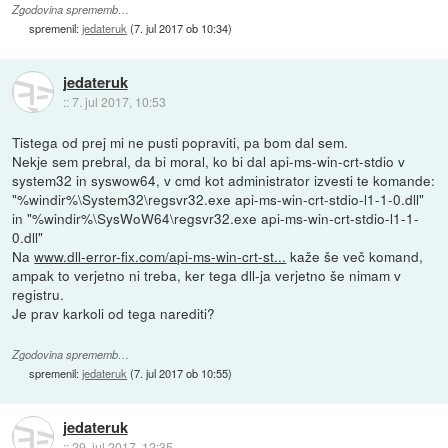
Zgodovina sprememb…
spremenil:
jedateruk
(
7. jul 2017 ob 10:34
)
jedateruk
::
7. jul 2017, 10:53
Tistega od prej mi ne pusti popraviti, pa bom dal sem.
Nekje sem prebral, da bi moral, ko bi dal api-ms-win-crt-stdio v
system32 in syswow64, v cmd kot administrator izvesti te komande:
"%windir%\System32\regsvr32.exe api-ms-win-crt-stdio-l1-1-0.dll"
in "%windir%\SysWoW64\regsvr32.exe api-ms-win-crt-stdio-l1-1-
0.dll"
Na
www.dll-error-fix.com/api-ms-win-crt-st...
kaže še več komand,
ampak to verjetno ni treba, ker tega dll-ja verjetno še nimam v
registru.
Je prav karkoli od tega narediti?
Zgodovina sprememb…
spremenil:
jedateruk
(
7. jul 2017 ob 10:55
)
jedateruk
::
29. jul 2017, 12:35