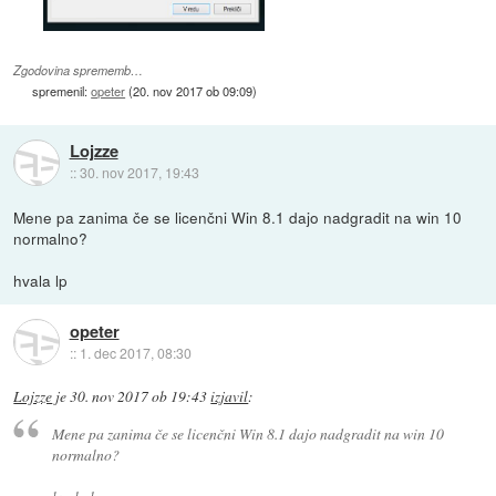
Zgodovina sprememb…
spremenil:
opeter
(
20. nov 2017 ob 09:09
)
Lojzze
::
30. nov 2017, 19:43
Mene pa zanima če se licenčni Win 8.1 dajo nadgradit na win 10
normalno?
hvala lp
opeter
::
1. dec 2017, 08:30
Lojzze
je
30. nov 2017 ob 19:43
izjavil
:
Mene pa zanima če se licenčni Win 8.1 dajo nadgradit na win 10
normalno?