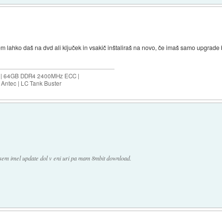
tem lahko daš na dvd ali ključek in vsakič inštaliraš na novo, če imaš samo upgrade
ES | 64GB DDR4 2400MHz ECC |
Antec | LC Tank Buster
sem imel update dol v eni uri pa mam 8mbit download.