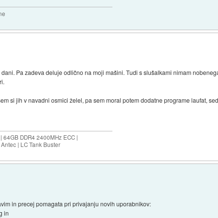
sne
 dani. Pa zadeva deluje odlično na moji mašini. Tudi s slušalkami nimam nobeneg
i.
sem si jih v navadni osmici želel, pa sem moral potem dodatne programe laufat, seda
ES | 64GB DDR4 2400MHz ECC |
Antec | LC Tank Buster
stavim in precej pomagata pri privajanju novih uporabnikov:
g in