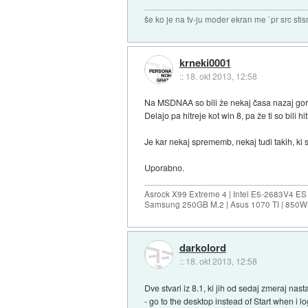
še ko je na tv-ju moder ekran me `pr src sti
krneki0001
::
18. okt 2013, 12:58
Na MSDNAA so bili že nekaj časa nazaj gor
Delajo pa hitreje kot win 8, pa že ti so bili hitr
Je kar nekaj sprememb, nekaj tudi takih, ki 
Uporabno.
Asrock X99 Extreme 4 | Intel E5-2683V4 
Samsung 250GB M.2 | Asus 1070 TI | 850W 
darkolord
::
18. okt 2013, 12:58
Dve stvari iz 8.1, ki jih od sedaj zmeraj na
- go to the desktop instead of Start when i lo