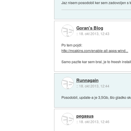
Jaz nisem posodobil ker sem zadovoljen s t
Goran's Blog
::
18. okt 2013, 12:43
Po tem pojdi:
http://mcakins.com/enable-all-apps-wind...
Samo pazite kar sem bral, je to freesh instal
Runnagain
::
18. okt 2013, 12:44
Posodobil, update-a je 3,5Gb, šlo gladko s
pegasus
::
18. okt 2013, 12:46