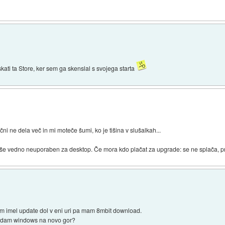
ati ta Store, ker sem ga skenslal s svojega starta
 ne dela več in mi moteče šumi, ko je tišina v slušalkah...
 in še vedno neuporaben za desktop. Če mora kdo plačat za upgrade: se ne splača, p
m imel update dol v eni uri pa mam 8mbit download.
 če dam windows na novo gor?