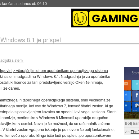
s ob 06:09
»
Windows 8.1 je prispel
acijski sistemi
 trgovini
z včerajšnjim dnem uporabnikom operacijskega sistema
jski sistem nadgradi na Windows 8.1. Nadgradnja je za uporabnike
ali, ki licence za lani predstavljeno verzijo Oken še nimajo,
li že danes.
a namiznega in tabličnega operacijskega sistema, smo večinoma že
štartnega menija, kot vse do Windows 7, temveč štartni zaslon, ki ga
topalo s postavljanjem kazalca na spodnji levi vogal zaslona. Štartni
kot namizje, medtem ko v Windows 8 Microsoft uporablja drugačne
Bolj ba
tavljiv, kot v osmici. Nova je še možnost, da se računalnik zažene
V štartni zaslon vgrajeno iskanje je po novem še bolj funkcionalno,
vir:
The 
niku, temveč z uporabo Binga išče tudi po spletu, po uporabnikovem