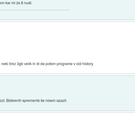
em kar mi že 8 nudi.
l neki črez 3gb velik in di da potem programe v old history.
kozi. Bistvenih sprememb še nisem opazil.