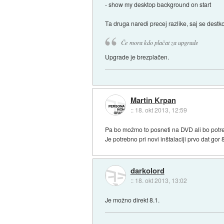
- show my desktop background on start
Ta druga naredi precej razlike, saj se dest
Če mora kdo plačat za upgrade
Upgrade je brezplačen.
Martin Krpan
::
18. okt 2013, 12:59
Pa bo možmo to posneti na DVD ali bo pot
Je potrebno pri novi inštalaciji prvo dat gor 8
darkolord
::
18. okt 2013, 13:02
Je možno direkt 8.1.