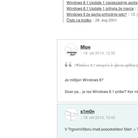
Windows 8.1 Update 1 navsezadnje aprila
Windows 8.1 Update 1 prihaja že marca
::
Windows 9 že aprila prihodnje leto?
::
12. 
Čisto na kratko
::
28. avg 2001
Mipe
::
18. okt 2013, 12:35
(Windows 8.1 omogoča le glavno aplikacij
Je mišljen Windows 8?
Sicer pa... je res Windows 8.1 prišel? Ker
s1m0n
::
18. okt 2013, 12:42
V Trgovini/Storu imaš posodobitev! Start ->