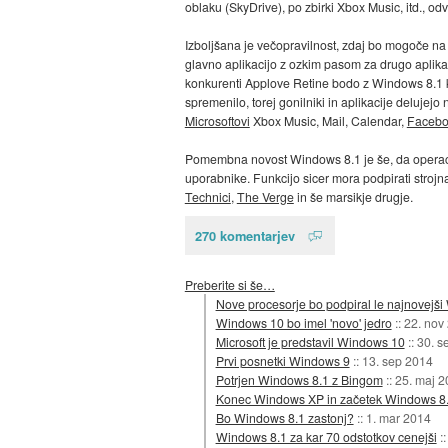
oblaku (SkyDrive), po zbirki Xbox Music, itd., o
Izboljšana je večopravilnost, zdaj bo mogoče na
glavno aplikacijo z ozkim pasom za drugo aplikacij
konkurenti Applove Retine bodo z Windows 8.1 ko
spremenilo, torej gonilniki in aplikacije delujej
Microsoftovi
Xbox Music, Mail, Calendar,
Faceboo
Pomembna novost Windows 8.1 je še, da operac
uporabnike. Funkcijo sicer mora podpirati strojn
Technici
,
The Verge
in še marsikje drugje.
270 komentarjev
Preberite si še…
Nove procesorje bo podpiral le najnovejš
Windows 10 bo imel 'novo' jedro
::
22. nov
Microsoft je predstavil Windows 10
::
30. s
Prvi posnetki Windows 9
::
13. sep 2014
Potrjen Windows 8.1 z Bingom
::
25. maj 2
Konec Windows XP in začetek Windows 8.
Bo Windows 8.1 zastonj?
::
1. mar 2014
Windows 8.1 za kar 70 odstotkov cenejši
: