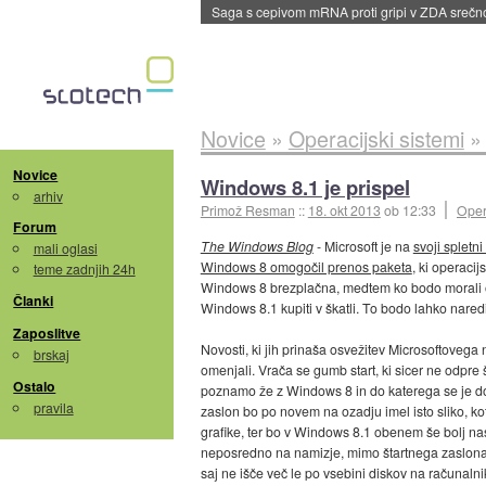
BMW v vozilih začel predvajati reklame
::
dane
Novice
»
Operacijski sistemi
Novice
Windows 8.1 je prispel
arhiv
Primož Resman
::
18. okt 2013
ob 12:33
Oper
Forum
The Windows Blog
- Microsoft je na
svoji spletni
mali oglasi
Windows 8 omogočil prenos paketa
, ki operaci
teme zadnjih 24h
Windows 8 brezplačna, medtem ko bodo morali ost
Članki
Windows 8.1 kupiti v škatli. To bodo lahko naredi
Zaposlitve
Novosti, ki jih prinaša osvežitev Microsoftoveg
brskaj
omenjali. Vrača se gumb start, ki sicer ne odpre 
Ostalo
poznamo že z Windows 8 in do katerega se je dos
pravila
zaslon bo po novem na ozadju imel isto sliko, 
grafike, ter bo v Windows 8.1 obenem še bolj nas
neposredno na namizje, mimo štartnega zaslona. 
saj ne išče več le po vsebini diskov na računal