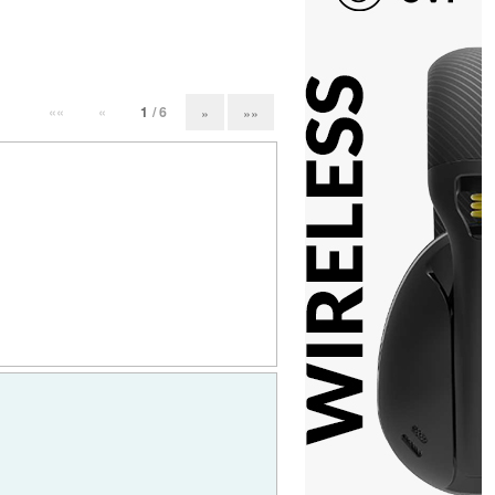
««
«
1
/ 6
»
»»