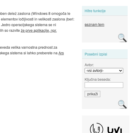
Hitre funkcije
oljuben delež zaslona (Windows 8 omogoča le
lementov ločljivosti in velikosti zaslona (beri:
seznam tem
. Jedro operacijskega sistema se ni
lih so razvite
že prve aplikacije, npr.
 seveda velika varnostna prednost za
jskega sistema si lahko preberete na
Ars
Posebni izpisi
Avtor:
Ključna beseda: