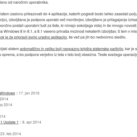
dvisno od naročnin uporabnika.
 istem zaslonu prikazovati do 4 aplikacije, katerih pogledi bodo lahko zasedali p
o), izboljšana je podpora uporabi več monitorjev, izboljšano je prilagajanje izrisa e
nčno postali uporabni tudi za tiste, ki nimajo sokoljega vida) in še mnogo novosti
o na Windows 8 in 8.1, a 8.1 vseeno prinaša možnost nekaterih izboljšav. S tem v mis
k je že pripravil svojo uradno aplikacijo
, še več pa jih bo nedvomno sledilo.
ijski sistem
avtomatično in veliko bolj neopazno kriptira sistemsko particijo
, kar je
a oprema, a bo podpora verjetno iz leta v leto bolj obsežna. Teste svežega operaci
i Windows
::
17. jan 2016
 2014
ep 2014
014
1 Update 1
::
8. apr 2014
:
23. feb 2014