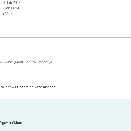
::
6. feb 2014
25. jan 2014
jan 2014
o z ozkim pasom za drugo aplikacijo)
 mi Windows Update ne kaže ničesar.
 Trgovina/Store