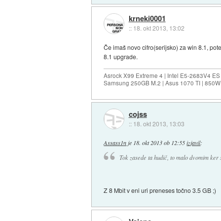
krneki0001
::
18. okt 2013, 13:02
Če imaš novo cifro(serijsko) za win 8.1, po
8.1 upgrade.
Asrock X99 Extreme 4 | Intel E5-2683V4 
Samsung 250GB M.2 | Asus 1070 TI | 850W 
cojss
::
18. okt 2013, 13:03
Assass1n
je
18. okt 2013 ob 12:55
izjavil
:
Tok zasede ta hudič, to malo dvomim ker 
Z 8 Mbit v eni uri preneses točno 3.5 GB ;)