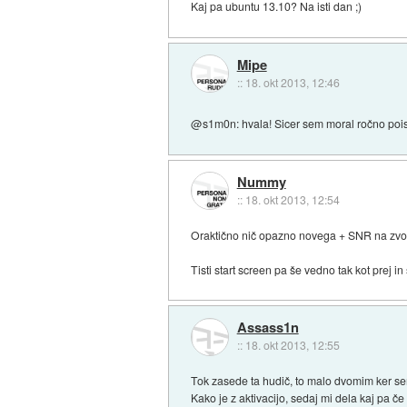
Kaj pa ubuntu 13.10? Na isti dan ;)
Mipe
::
18. okt 2013, 12:46
@s1m0n: hvala! Sicer sem moral ročno poisk
Nummy
::
18. okt 2013, 12:54
Oraktično nič opazno novega + SNR na zvočni
Tisti start screen pa še vedno tak kot prej
Assass1n
::
18. okt 2013, 12:55
Tok zasede ta hudič, to malo dvomim ker se
Kako je z aktivacijo, sedaj mi dela kaj pa