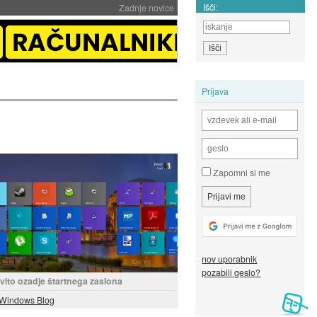
Išči:
Zadnje novice
Prijava
Zapomni si me
nov uporabnik
pozabili geslo?
rvito ozadje štartnega zaslona
Windows Blog