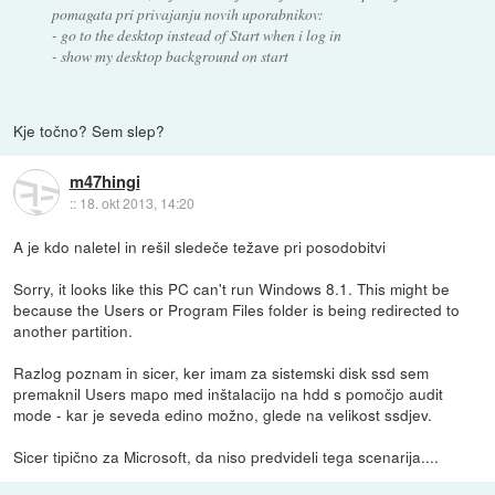
pomagata pri privajanju novih uporabnikov:
- go to the desktop instead of Start when i log in
- show my desktop background on start
Kje točno? Sem slep?
m47hingi
::
18. okt 2013, 14:20
A je kdo naletel in rešil sledeče težave pri posodobitvi
Sorry, it looks like this PC can't run Windows 8.1. This might be
because the Users or Program Files folder is being redirected to
another partition.
Razlog poznam in sicer, ker imam za sistemski disk ssd sem
premaknil Users mapo med inštalacijo na hdd s pomočjo audit
mode - kar je seveda edino možno, glede na velikost ssdjev.
Sicer tipično za Microsoft, da niso predvideli tega scenarija....