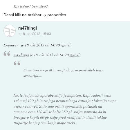
Kje točno? Sem slep?
Desni klik na taskbar -> properties
m47hingi
::
18. okt 2013, 15:03
Engineer_
je
18. okt 2013 ob 14:40
izjavil
:
m47hingi
je
18. okt 2013 ob 14:20
izjavil
:
Sicer tipično za Microsoft, da niso predvideli tega
scenarija....
Ne, le tvoj način uporabe ssdja je napačen. Kupi zadosti velik
ssd, vsaj 120 gb in tvojega nesmiselnega čaranja z lokacijo mape
users ne bo več. Zato smo ostali uporabniki počakali na
pametne cene 120 ali še bolje 250 gb ssdjev namesto da bi
brezglavo kupili 60 gb ssdje pred nekaj leti in delali takšne
traparije kot je premikanje mape users.