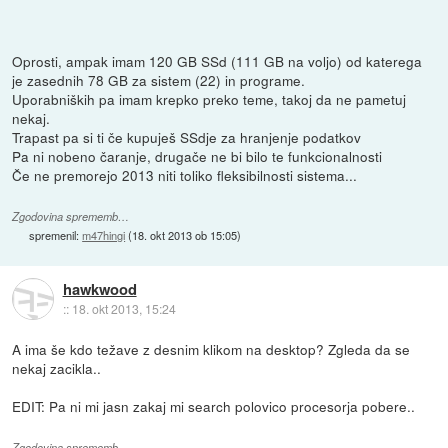
Oprosti, ampak imam 120 GB SSd (111 GB na voljo) od katerega
je zasednih 78 GB za sistem (22) in programe.
Uporabniških pa imam krepko preko teme, takoj da ne pametuj
nekaj.
Trapast pa si ti če kupuješ SSdje za hranjenje podatkov
Pa ni nobeno čaranje, drugače ne bi bilo te funkcionalnosti
Če ne premorejo 2013 niti toliko fleksibilnosti sistema...
Zgodovina sprememb…
spremenil:
m47hingi
(
18. okt 2013 ob 15:05
)
hawkwood
::
18. okt 2013, 15:24
A ima še kdo težave z desnim klikom na desktop? Zgleda da se
nekaj zacikla..
EDIT: Pa ni mi jasn zakaj mi search polovico procesorja pobere..
Zgodovina sprememb…