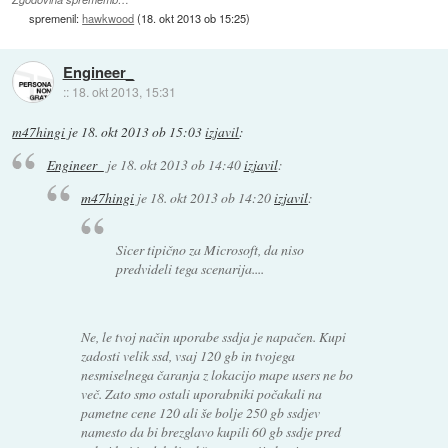
spremenil:
hawkwood
(
18. okt 2013 ob 15:25
)
Engineer_
::
18. okt 2013, 15:31
m47hingi
je
18. okt 2013 ob 15:03
izjavil
:
Engineer_
je
18. okt 2013 ob 14:40
izjavil
:
m47hingi
je
18. okt 2013 ob 14:20
izjavil
:
Sicer tipično za Microsoft, da niso
predvideli tega scenarija....
Ne, le tvoj način uporabe ssdja je napačen. Kupi
zadosti velik ssd, vsaj 120 gb in tvojega
nesmiselnega čaranja z lokacijo mape users ne bo
več. Zato smo ostali uporabniki počakali na
pametne cene 120 ali še bolje 250 gb ssdjev
namesto da bi brezglavo kupili 60 gb ssdje pred