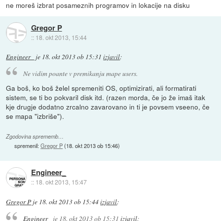
ne moreš izbrat posameznih programov in lokacije na disku
Gregor P
::
18. okt 2013, 15:44
Engineer_
je
18. okt 2013 ob 15:31
izjavil
:
Ne vidim poante v premikanju mape users.
Ga boš, ko boš želel spremeniti OS, optimizirati, ali formatirati
sistem, se ti bo pokvaril disk itd. (razen morda, če jo že imaš itak
kje drugje dodatno zrcalno zavarovano in ti je povsem vseeno, če
se mapa "izbriše").
Zgodovina sprememb…
spremenil:
Gregor P
(
18. okt 2013 ob 15:46
)
Engineer_
::
18. okt 2013, 15:47
Gregor P
je
18. okt 2013 ob 15:44
izjavil
:
Engineer_
je
18. okt 2013 ob 15:31
izjavil
: