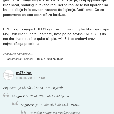
imaš local, roaming in takšne reči. ker te reči se te kot uporabnika
itak ne tičejo in je povsem vseeno če izginejo. Večinoma. Če so
pomembne pa pač poskrbiš za backup.
HINT: pojdi v mapo USERS in z desno miškino tipko klikni na mapo
Moji Dokumenti, nato Lastnosti, nato pa na zavihek MESTO ;) Its
not that hard but it is quite simple. win 8.1 to prebavi brez
najmanjšega problema.
Zgodovina sprememb…
spremenilo:
Engineer_
(
18. okt 2013 ob 15:55
)
m47hingi
::
18. okt 2013, 15:59
Engineer_
je
18. okt 2013 ob 15:47
izjavil
:
Gregor P
je
18. okt 2013 ob 15:44
izjavil
:
Engineer_
je
18. okt 2013 ob 15:31
izjavil
:
Ne vidim poante v premikanju mape