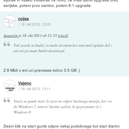
serijske, potem prvo osmico, potem 8.1 upgrade.
cojss
::
18. okt 2013, 13:03
Assass1n
je
18. okt 2013 ob 12:55
izjavil
:
Tok zasede ta hudič, to malo dvomim ker sem imel update dol v
eni uri pa mam 8mbit download.
Z 8 Mbit v eni uri preneses točno 3.5 GB ;)
Vajenc
::
18. okt 2013, 13:11
Vrača se gumb start, ki sicer ne odpre štartnega menija, kot vse
do Windows 7, temveč štartni zaslon, ki ga poznamo že z
Windows 8
Desni klik na start gumb odpre nekaj podobnega kot stari štartni