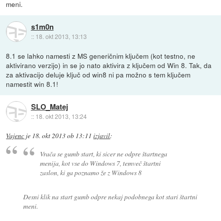
meni.
s1m0n
::
18. okt 2013, 13:13
8.1 se lahko namesti z MS generičnim ključem (kot testno, ne
aktivirano verzijo) in se jo nato aktivira z ključem od Win 8. Tak, da
za aktivacijo deluje ključ od win8 ni pa možno s tem ključem
namestit win 8.1!
SLO_Matej
::
18. okt 2013, 13:24
Vajenc
je
18. okt 2013 ob 13:11
izjavil
:
Vrača se gumb start, ki sicer ne odpre štartnega
menija, kot vse do Windows 7, temveč štartni
zaslon, ki ga poznamo že z Windows 8
Desni klik na start gumb odpre nekaj podobnega kot stari štartni
meni.