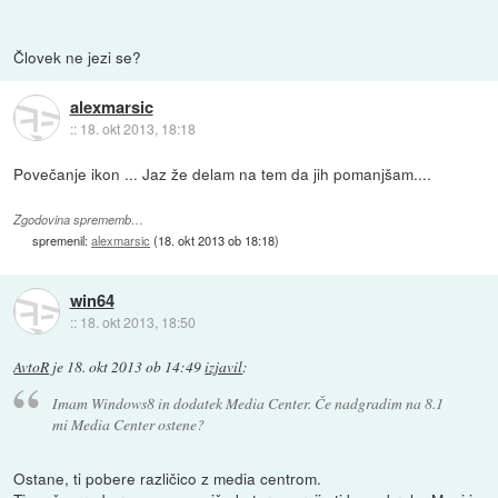
Človek ne jezi se?
alexmarsic
::
18. okt 2013, 18:18
Povečanje ikon ... Jaz že delam na tem da jih pomanjšam....
Zgodovina sprememb…
spremenil:
alexmarsic
(
18. okt 2013 ob 18:18
)
win64
::
18. okt 2013, 18:50
AvtoR
je
18. okt 2013 ob 14:49
izjavil
:
Imam Windows8 in dodatek Media Center. Če nadgradim na 8.1
mi Media Center ostene?
Ostane, ti pobere različico z media centrom.