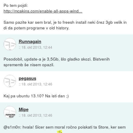
Po tem pojdi:
http://mcakins.com/enable-all-apps-wind...
Samo pazite kar sem bral, je to freesh install neki črez 3gb velik in
di da potem programe v old history.
Runnagain
::
18. okt 2013, 12:44
Posodobil, update-a je 3,5Gb, šlo gladko skozi. Bistvenih
sprememb še nisem opazil.
pegasus
::
18. okt 2013, 12:46
Kaj pa ubuntu 13.10? Na isti dan ;)
Mipe
::
18. okt 2013, 12:46
@s1m0n: hvala! Sicer sem moral ročno poiskati ta Store, ker sem