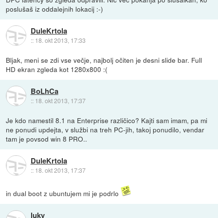
poslušaš iz oddalejnih lokacij :-)
DuleKrtola
::
18. okt 2013, 17:33
Bljak, meni se zdi vse večje, najbolj očiten je desni slide bar. Full
HD ekran zgleda kot 1280x800 :(
BoLhCa
::
18. okt 2013, 17:37
Je kdo namestil 8.1 na Enterprise različico? Kajti sam imam, pa mi
ne ponudi updejta, v službi na treh PC-jih, takoj ponudilo, vendar
tam je povsod win 8 PRO..
DuleKrtola
::
18. okt 2013, 17:37
in dual boot z ubuntujem mi je podrlo
luky