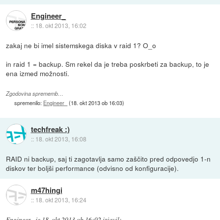
Engineer_
::
18. okt 2013, 16:02
zakaj ne bi imel sistemskega diska v raid 1? O_o
in raid 1 = backup. Sm rekel da je treba poskrbeti za backup, to je
ena izmed možnosti.
Zgodovina sprememb…
spremenilo:
Engineer_
(
18. okt 2013 ob 16:03
)
techfreak :)
::
18. okt 2013, 16:08
RAID ni backup, saj ti zagotavlja samo zaščito pred odpovedjo 1-n
diskov ter boljši performance (odvisno od konfiguracije).
m47hingi
::
18. okt 2013, 16:24
Engineer_
je
18. okt 2013 ob 16:02
izjavil
: