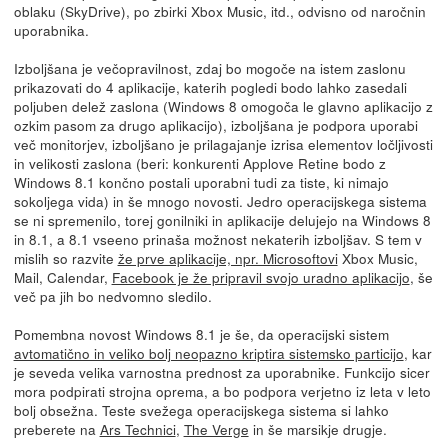
oblaku (SkyDrive), po zbirki Xbox Music, itd., odvisno od naročnin
uporabnika.
Izboljšana je večopravilnost, zdaj bo mogoče na istem zaslonu
prikazovati do 4 aplikacije, katerih pogledi bodo lahko zasedali
poljuben delež zaslona (Windows 8 omogoča le glavno aplikacijo z
ozkim pasom za drugo aplikacijo), izboljšana je podpora uporabi
več monitorjev, izboljšano je prilagajanje izrisa elementov ločljivosti
in velikosti zaslona (beri: konkurenti Applove Retine bodo z
Windows 8.1 končno postali uporabni tudi za tiste, ki nimajo
sokoljega vida) in še mnogo novosti. Jedro operacijskega sistema
se ni spremenilo, torej gonilniki in aplikacije delujejo na Windows 8
in 8.1, a 8.1 vseeno prinaša možnost nekaterih izboljšav. S tem v
mislih so razvite
že prve aplikacije, npr. Microsoftovi
Xbox Music,
Mail, Calendar,
Facebook je že pripravil svojo uradno aplikacijo
, še
več pa jih bo nedvomno sledilo.
Pomembna novost Windows 8.1 je še, da operacijski sistem
avtomatično in veliko bolj neopazno kriptira sistemsko particijo
, kar
je seveda velika varnostna prednost za uporabnike. Funkcijo sicer
mora podpirati strojna oprema, a bo podpora verjetno iz leta v leto
bolj obsežna. Teste svežega operacijskega sistema si lahko
preberete na
Ars Technici
,
The Verge
in še marsikje drugje.