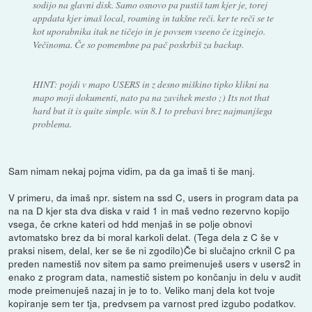
sodijo na glavni disk. Samo osnovo pa pustiš tam kjer je, torej
appdata kjer imaš local, roaming in takšne reči. ker te reči se te
kot uporabnika itak ne tičejo in je povsem vseeno če izginejo.
Večinoma. Če so pomembne pa pač poskrbiš za backup.
HINT: pojdi v mapo USERS in z desno miškino tipko klikni na
mapo moji dokumenti, nato pa na zavihek mesto ;) Its not that
hard but it is quite simple. win 8.1 to prebavi brez najmanjšega
problema.
Sam nimam nekaj pojma vidim, pa da ga imaš ti še manj.
V primeru, da imaš npr. sistem na ssd C, users in program data pa
na na D kjer sta dva diska v raid 1 in maš vedno rezervno kopijo
vsega, če crkne kateri od hdd menjaš in se polje obnovi
avtomatsko brez da bi moral karkoli delat. (Tega dela z C še v
praksi nisem, delal, ker se še ni zgodilo)Če bi slučajno crknil C pa
preden namestiš nov sitem pa samo preimenuješ users v users2 in
enako z program data, namestič sistem po končanju in delu v audit
mode preimenuješ nazaj in je to to. Veliko manj dela kot tvoje
kopiranje sem ter tja, predvsem pa varnost pred izgubo podatkov.