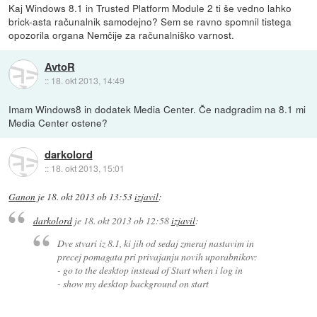
Kaj Windows 8.1 in Trusted Platform Module 2 ti še vedno lahko
brick-asta računalnik samodejno? Sem se ravno spomnil tistega
opozorila organa Nemčije za računalniško varnost.
AvtoR
::
18. okt 2013, 14:49
Imam Windows8 in dodatek Media Center. Če nadgradim na 8.1 mi
Media Center ostene?
darkolord
::
18. okt 2013, 15:01
Ganon
je
18. okt 2013 ob 13:53
izjavil
:
darkolord
je
18. okt 2013 ob 12:58
izjavil
:
Dve stvari iz 8.1, ki jih od sedaj zmeraj nastavim in
precej pomagata pri privajanju novih uporabnikov:
- go to the desktop instead of Start when i log in
- show my desktop background on start