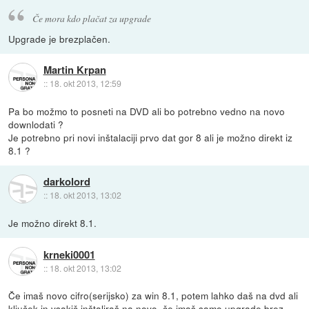
Če mora kdo plačat za upgrade
Upgrade je brezplačen.
Martin Krpan
::
18. okt 2013, 12:59
Pa bo možmo to posneti na DVD ali bo potrebno vedno na novo
downlodati ?
Je potrebno pri novi inštalaciji prvo dat gor 8 ali je možno direkt iz
8.1 ?
darkolord
::
18. okt 2013, 13:02
Je možno direkt 8.1.
krneki0001
::
18. okt 2013, 13:02
Če imaš novo cifro(serijsko) za win 8.1, potem lahko daš na dvd ali
ključek in vsakič inštaliraš na novo, če imaš samo upgrade brez