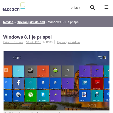
☰
Novice
»
Operacijski sistemi
»
Windows 8.1 je prispel
Windows 8.1 je prispel
Primož Resman
::
18. okt 2013
ob 12:33
Operacijski sistemi