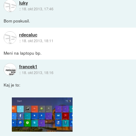
luky
::
18. okt 2013, 17:46
Bom poskusil.
rdecaluc
::
18. okt 2013, 18:11
Meni na laptopu bp.
francek1
::
18. okt 2013, 18:16
Kaj je to: