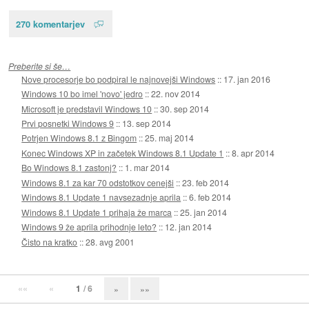
270 komentarjev
Preberite si še…
Nove procesorje bo podpiral le najnovejši Windows
::
17. jan 2016
Windows 10 bo imel 'novo' jedro
::
22. nov 2014
Microsoft je predstavil Windows 10
::
30. sep 2014
Prvi posnetki Windows 9
::
13. sep 2014
Potrjen Windows 8.1 z Bingom
::
25. maj 2014
Konec Windows XP in začetek Windows 8.1 Update 1
::
8. apr 2014
Bo Windows 8.1 zastonj?
::
1. mar 2014
Windows 8.1 za kar 70 odstotkov cenejši
::
23. feb 2014
Windows 8.1 Update 1 navsezadnje aprila
::
6. feb 2014
Windows 8.1 Update 1 prihaja že marca
::
25. jan 2014
Windows 9 že aprila prihodnje leto?
::
12. jan 2014
Čisto na kratko
::
28. avg 2001
««
«
1
/ 6
»
»»