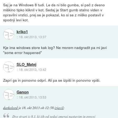
Saj je na Windows 8 tudi. Le da ni bilo gumba, si pač z desno
miškino tipko kliknil v kot. Sedaj je Start gumb stalno viden v
opravilni vrstici, prej se je pokazal, ko si se z miško postavil v
spodnji levi kot.
kriko1
::
18. okt 2013, 13:37
Kje ima windows store kak log? Ne morem nadgradit pa mi javi
"some error happened"
SLO_Matej
::
18. okt 2013, 13:42
Zapri ga in ponovno odpri. Ali pa se izpiši in ponovno vpiši.
Ganon
::
18. okt 2013, 13:53
darkolord
je
18. okt 2013 ob 12:58
izjavil
:
Dve stvari iz 8.1, ki jih od sedaj zmeraj nastavim in precej