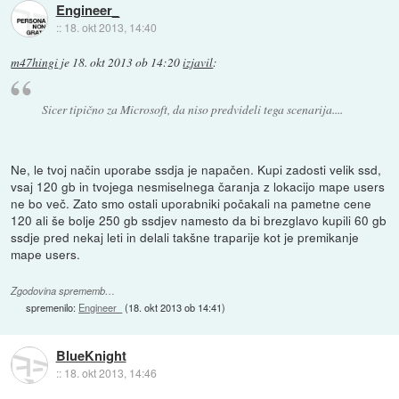
Engineer_
::
18. okt 2013, 14:40
m47hingi
je
18. okt 2013 ob 14:20
izjavil
:
Sicer tipično za Microsoft, da niso predvideli tega scenarija....
Ne, le tvoj način uporabe ssdja je napačen. Kupi zadosti velik ssd,
vsaj 120 gb in tvojega nesmiselnega čaranja z lokacijo mape users
ne bo več. Zato smo ostali uporabniki počakali na pametne cene
120 ali še bolje 250 gb ssdjev namesto da bi brezglavo kupili 60 gb
ssdje pred nekaj leti in delali takšne traparije kot je premikanje
mape users.
Zgodovina sprememb…
spremenilo:
Engineer_
(
18. okt 2013 ob 14:41
)
BlueKnight
::
18. okt 2013, 14:46