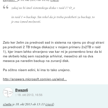
zakaj ne bi imel sistemskega diska v raid 1? O_o
in raid 1 = backup. Sm rekel da je treba poskrbeti za backup, to
je ena izmed možnosti.
Zato ker želim za prednosti ssd in sistema na njemu po drugi strani
pa prednosti 2 TB trdega diska(oz v mojem primeru 2x2TB v raid
1), kjer imam lahko shranjeno vse kar mi je pomembno brez da bi
me skrbelo kdaj sem nazadnje arhiviral, mesečno ali na dva
meseca pa naredim backup na zunanji disk.
Pa očitno nisem edini, ki ima to tako urejeno.
http://answers.microsoft.com/en-us/wind...
Bwaze6
::
18. okt 2013, 16:56
s1m0n
je
18. okt 2013 ob 13:13
izjavil
: