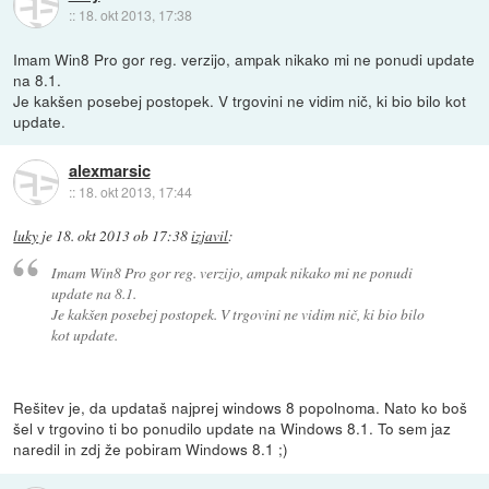
::
18. okt 2013, 17:38
Imam Win8 Pro gor reg. verzijo, ampak nikako mi ne ponudi update
na 8.1.
Je kakšen posebej postopek. V trgovini ne vidim nič, ki bio bilo kot
update.
alexmarsic
::
18. okt 2013, 17:44
luky
je
18. okt 2013 ob 17:38
izjavil
:
Imam Win8 Pro gor reg. verzijo, ampak nikako mi ne ponudi
update na 8.1.
Je kakšen posebej postopek. V trgovini ne vidim nič, ki bio bilo
kot update.
Rešitev je, da updataš najprej windows 8 popolnoma. Nato ko boš
šel v trgovino ti bo ponudilo update na Windows 8.1. To sem jaz
naredil in zdj že pobiram Windows 8.1 ;)