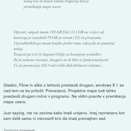
nekaj leti in delali takšne traparije kot je
premikanje mape users.
Oprosti, ampak imam 120 GB SSd (111 GB na voljo) od
katerega je zasednih 78 GB za sistem (22) in programe.
Uporabniških pa imam krepko preko teme, takoj da ne pametuj
nekaj.
Trapast pa si ti če kupuješ SSdje za hranjenje podatkov
Pa ni nobeno čaranje, drugače ne bi bilo te funkcionalnosti
Če ne premorejo 2013 niti toliko fleksibilnosti sistema...
Glasbo, Filme in slike z lahkoto prestaviš drugam, windows 8.1 se
nad tem ne bo pritožil. Preverjeno. Projektne mape tudi lahko
prestaviš drugam ročno v programu. Ne vidim poante v premikanju
mape users.
Just saying, me ne zanima kako imaš urejeno. Imej razmetano kot
sam želiš samo ni microsoft kriv da imaš premajhen ssd.
Zgodovina sprememb…