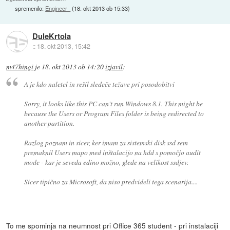
spremenilo:
Engineer_
(
18. okt 2013 ob 15:33
)
DuleKrtola
::
18. okt 2013, 15:42
m47hingi
je
18. okt 2013 ob 14:20
izjavil
:
A je kdo naletel in rešil sledeče težave pri posodobitvi
Sorry, it looks like this PC can't run Windows 8.1. This might be
because the Users or Program Files folder is being redirected to
another partition.
Razlog poznam in sicer, ker imam za sistemski disk ssd sem
premaknil Users mapo med inštalacijo na hdd s pomočjo audit
mode - kar je seveda edino možno, glede na velikost ssdjev.
Sicer tipično za Microsoft, da niso predvideli tega scenarija....
To me spominja na neumnost pri Office 365 student - pri instalaciji