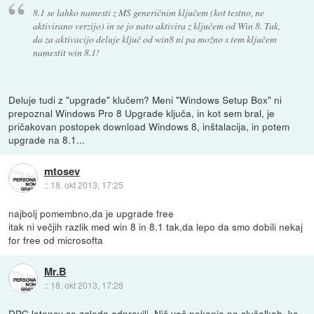
8.1 se lahko namesti z MS generičnim ključem (kot testno, ne
aktivirano verzijo) in se jo nato aktivira z ključem od Win 8. Tak,
da za aktivacijo deluje ključ od win8 ni pa možno s tem ključem
namestit win 8.1!
Deluje tudi z "upgrade" klučem? Meni "Windows Setup Box" ni
prepoznal Windows Pro 8 Upgrade ključa, in kot sem bral, je
pričakovan postopek download Windows 8, inštalacija, in potem
upgrade na 8.1...
mtosev
::
18. okt 2013, 17:25
najbolj pomembno,da je upgrade free
itak ni večjih razlik med win 8 in 8.1 tak,da lepo da smo dobili nekaj
for free od microsofta
Mr.B
::
18. okt 2013, 17:28
DPC latency so zgleda odpravili. Nič več pokanja po slušalkah, ko