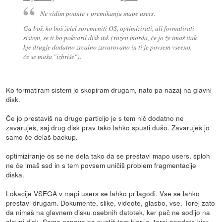
Ne vidim poante v premikanju mape users.
Ga boš, ko boš želel spremeniti OS, optimizirati, ali formatirati
sistem, se ti bo pokvaril disk itd. (razen morda, če jo že imaš itak
kje drugje dodatno zrcalno zavarovano in ti je povsem vseeno,
če se maša "izbriše").
Ko formatiram sistem jo skopiram drugam, nato pa nazaj na glavni
disk.
Če jo prestaviš na drugo particijo je s tem nič dodatno ne
zavaruješ, saj drug disk prav tako lahko spusti dušo. Zavaruješ jo
samo če delaš backup.
optimiziranje os se ne dela tako da se prestavi mapo users, sploh
ne če imaš ssd in s tem povsem uničiš problem fragmentacije
diska.
Lokacije VSEGA v mapi users se lahko prilagodi. Vse se lahko
prestavi drugam. Dokumente, slike, videote, glasbo, vse. Torej zato
da nimaš na glavnem disku osebnih datotek, ker pač ne sodijo na
glavni disk. Samo osnovo pa pustiš tam kjer je, torej appdata kjer