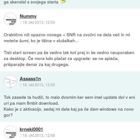
ga skenslal s svojega starta
Nummy
::
18. okt 2013, 12:54
Oraktično nič opazno novega + SNR na zvočni ne dela več in mi
moteče šumi, ko je tišina v slušalkah...
Tisti start screen pa še vedno tak kot prej in še vedno neuporaben
za desktop. Če mora kdo plačat za upgrade: se ne splača,
prišparajte denar za kaj drugega.
Assass1n
::
18. okt 2013, 12:55
Tok zasede ta hudič, to malo dvomim ker sem imel update dol v eni
uri pa mam 8mbit download.
Kako je z aktivacijo, sedaj mi dela kaj pa če dam windows na novo
gor?
krneki0001
::
18. okt 2013, 12:58