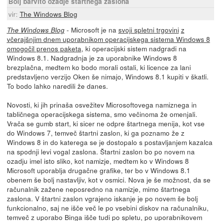
Bolj barvito ozadje štartnega zaslona
vir:
The Windows Blog
- Microsoft je na
svoji spletni trgovini
z
The Windows Blog
včerajšnjim dnem uporabnikom operacijskega sistema Windows 8
omogočil prenos paketa
, ki operacijski sistem nadgradi na
Windows 8.1. Nadgradnja je za uporabnike Windows 8
brezplačna, medtem ko bodo morali ostali, ki licence za lani
predstavljeno verzijo Oken še nimajo, Windows 8.1 kupiti v škatli.
To bodo lahko naredili že danes.
Novosti, ki jih prinaša osvežitev Microsoftovega namiznega in
tabličnega operacijskega sistema, smo večinoma že omenjali.
Vrača se gumb start, ki sicer ne odpre štartnega menija, kot vse
do Windows 7, temveč štartni zaslon, ki ga poznamo že z
Windows 8 in do katerega se je dostopalo s postavljanjem kazalca
na spodnji levi vogal zaslona. Štartni zaslon bo po novem na
ozadju imel isto sliko, kot namizje, medtem ko v Windows 8
Microsoft uporablja drugačne grafike, ter bo v Windows 8.1
obenem še bolj nastavljiv, kot v osmici. Nova je še možnost, da se
računalnik zažene neposredno na namizje, mimo štartnega
zaslona. V štartni zaslon vgrajeno iskanje je po novem še bolj
funkcionalno, saj ne išče več le po vsebini diskov na računalniku,
temveč z uporabo Binga išče tudi po spletu, po uporabnikovem