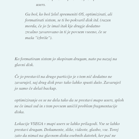
users.
Ga boš, ko boš želel spremeniti OS, optimizirati, ali
formatirati sistem, se ti bo pokvaril disk itd. (razen
morda, če jo že imaš itak kje drugje dodatno
zrcalno zavarovano in ti je povsem vseeno, če se
maša "izbriše").
Ko formatiram sistem jo skopiram drugam, nato pa nazaj na
glavni disk.
Če jo prestaviš na drugo particijo je s tem nič dodatno ne
zavaruješ, saj drug disk prav tako lahko spusti dušo. Zavaruješ
jo samo če delaš backup.
optimiziranje os se ne dela tako da se prestavi mapo users, sploh
ne če imaš ssd in s tem povsem uničiš problem fragmentacije
diska.
Lokacije VSEGA v mapi users se lahko prilagodi. Vse se lahko
prestavi drugam. Dokumente, slike, videote, glasbo, vse. Torej
zato da nimaš na glavnem disku osebnih datotek, ker pač ne