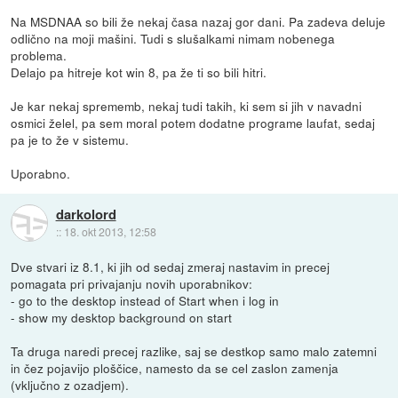
Na MSDNAA so bili že nekaj časa nazaj gor dani. Pa zadeva deluje
odlično na moji mašini. Tudi s slušalkami nimam nobenega
problema.
Delajo pa hitreje kot win 8, pa že ti so bili hitri.
Je kar nekaj sprememb, nekaj tudi takih, ki sem si jih v navadni
osmici želel, pa sem moral potem dodatne programe laufat, sedaj
pa je to že v sistemu.
Uporabno.
darkolord
::
18. okt 2013, 12:58
Dve stvari iz 8.1, ki jih od sedaj zmeraj nastavim in precej
pomagata pri privajanju novih uporabnikov:
- go to the desktop instead of Start when i log in
- show my desktop background on start
Ta druga naredi precej razlike, saj se destkop samo malo zatemni
in čez pojavijo ploščice, namesto da se cel zaslon zamenja
(vključno z ozadjem).