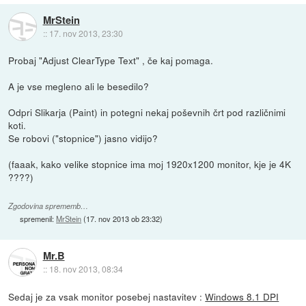
MrStein
::
17. nov 2013, 23:30
Probaj "Adjust ClearType Text" , če kaj pomaga.
A je vse megleno ali le besedilo?
Odpri Slikarja (Paint) in potegni nekaj poševnih črt pod različnimi
koti.
Se robovi ("stopnice") jasno vidijo?
(faaak, kako velike stopnice ima moj 1920x1200 monitor, kje je 4K
????)
Zgodovina sprememb…
spremenil:
MrStein
(
17. nov 2013 ob 23:32
)
Mr.B
::
18. nov 2013, 08:34
Sedaj je za vsak monitor posebej nastavitev :
Windows 8.1 DPI