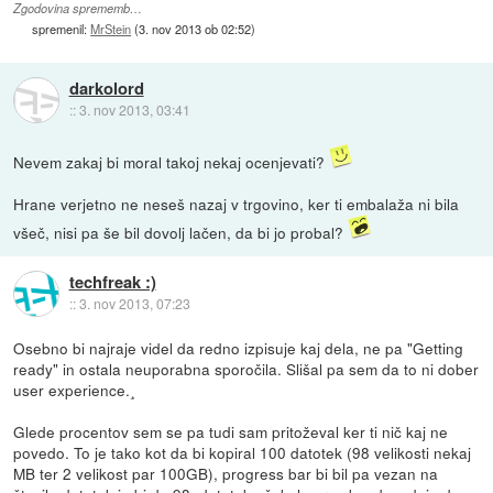
Zgodovina sprememb…
spremenil:
MrStein
(
3. nov 2013 ob 02:52
)
darkolord
::
3. nov 2013, 03:41
Nevem zakaj bi moral takoj nekaj ocenjevati?
Hrane verjetno ne neseš nazaj v trgovino, ker ti embalaža ni bila
všeč, nisi pa še bil dovolj lačen, da bi jo probal?
techfreak :)
::
3. nov 2013, 07:23
Osebno bi najraje videl da redno izpisuje kaj dela, ne pa "Getting
ready" in ostala neuporabna sporočila. Slišal pa sem da to ni dober
user experience.¸
Glede procentov sem se pa tudi sam pritoževal ker ti nič kaj ne
povedo. To je tako kot da bi kopiral 100 datotek (98 velikosti nekaj
MB ter 2 velikost par 100GB), progress bar bi bil pa vezan na