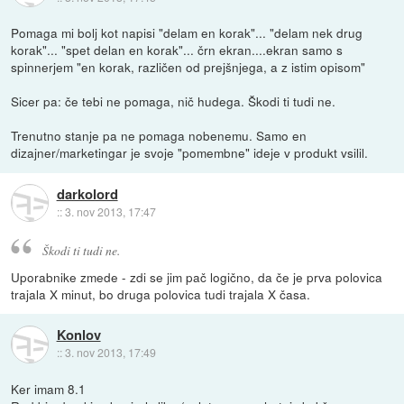
Pomaga mi bolj kot napisi "delam en korak"... "delam nek drug
korak"... "spet delan en korak"... črn ekran....ekran samo s
spinnerjem "en korak, različen od prejšnjega, a z istim opisom"
Sicer pa: če tebi ne pomaga, nič hudega. Škodi ti tudi ne.
Trenutno stanje pa ne pomaga nobenemu. Samo en
dizajner/marketingar je svoje "pomembne" ideje v produkt vsilil.
darkolord
::
3. nov 2013, 17:47
Škodi ti tudi ne.
Uporabnike zmede - zdi se jim pač logično, da če je prva polovica
trajala X minut, bo druga polovica tudi trajala X časa.
Konlov
::
3. nov 2013, 17:49
Ker imam 8.1