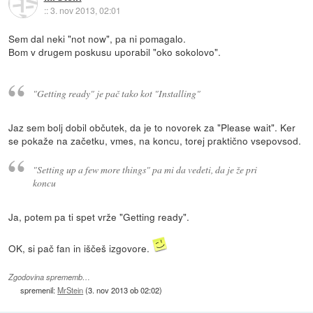
::
3. nov 2013, 02:01
Sem dal neki "not now", pa ni pomagalo.
Bom v drugem poskusu uporabil "oko sokolovo".
"Getting ready" je pač tako kot "Installing"
Jaz sem bolj dobil občutek, da je to novorek za "Please wait". Ker
se pokaže na začetku, vmes, na koncu, torej praktično vsepovsod.
"Setting up a few more things" pa mi da vedeti, da je že pri
koncu
Ja, potem pa ti spet vrže "Getting ready".
OK, si pač fan in iščeš izgovore.
Zgodovina sprememb…
spremenil:
MrStein
(
3. nov 2013 ob 02:02
)