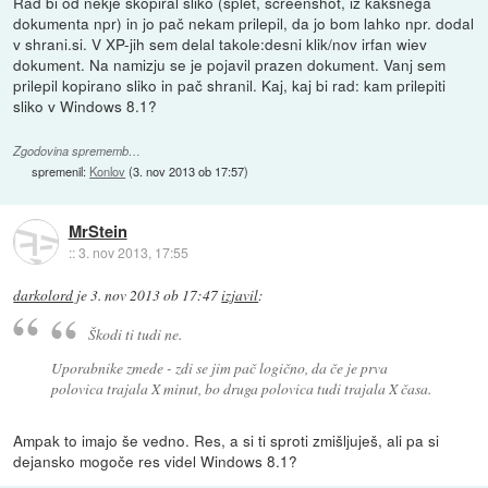
Rad bi od nekje skopiral sliko (splet, screenshot, iz kakšnega
dokumenta npr) in jo pač nekam prilepil, da jo bom lahko npr. dodal
v shrani.si. V XP-jih sem delal takole:desni klik/nov irfan wiev
dokument. Na namizju se je pojavil prazen dokument. Vanj sem
prilepil kopirano sliko in pač shranil. Kaj, kaj bi rad: kam prilepiti
sliko v Windows 8.1?
Zgodovina sprememb…
spremenil:
Konlov
(
3. nov 2013 ob 17:57
)
MrStein
::
3. nov 2013, 17:55
darkolord
je
3. nov 2013 ob 17:47
izjavil
:
Škodi ti tudi ne.
Uporabnike zmede - zdi se jim pač logično, da če je prva
polovica trajala X minut, bo druga polovica tudi trajala X časa.
Ampak to imajo še vedno. Res, a si ti sproti zmišljuješ, ali pa si
dejansko mogoče res videl Windows 8.1?