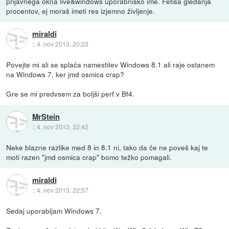
prijavnega okna live&windows uporabniško ime. Fetiša gledanja
procentov, ej moraš imeti res izjemno življenje.
miraldi
::
4. nov 2013, 20:23
Povejte mi ali se splača namestitev Windows 8.1 ali raje ostanem
na Windows 7, ker jmd osmica crap?
Gre se mi predvsem za boljši perf.v Bf4.
MrStein
::
4. nov 2013, 22:42
Neke blazne razlike med 8 in 8.1 ni, tako da če ne poveš kaj te
moti razen "jmd osmica crap" bomo težko pomagali.
miraldi
::
4. nov 2013, 22:57
Sedaj uporabljam Windows 7.