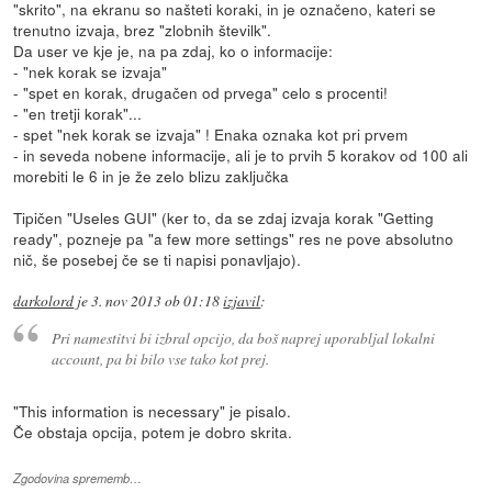
"skrito", na ekranu so našteti koraki, in je označeno, kateri se
trenutno izvaja, brez "zlobnih številk".
Da user ve kje je, na pa zdaj, ko o informacije:
- "nek korak se izvaja"
- "spet en korak, drugačen od prvega" celo s procenti!
- "en tretji korak"...
- spet "nek korak se izvaja" ! Enaka oznaka kot pri prvem
- in seveda nobene informacije, ali je to prvih 5 korakov od 100 ali
morebiti le 6 in je že zelo blizu zaključka
Tipičen "Useles GUI" (ker to, da se zdaj izvaja korak "Getting
ready", pozneje pa "a few more settings" res ne pove absolutno
nič, še posebej če se ti napisi ponavljajo).
darkolord
je
3. nov 2013 ob 01:18
izjavil
:
Pri namestitvi bi izbral opcijo, da boš naprej uporabljal lokalni
account, pa bi bilo vse tako kot prej.
"This information is necessary" je pisalo.
Če obstaja opcija, potem je dobro skrita.
Zgodovina sprememb…