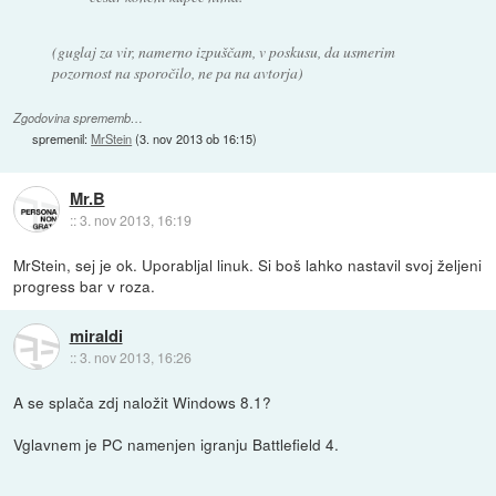
(guglaj za vir, namerno izpuščam, v poskusu, da usmerim
pozornost na sporočilo, ne pa na avtorja)
Zgodovina sprememb…
spremenil:
MrStein
(
3. nov 2013 ob 16:15
)
Mr.B
::
3. nov 2013, 16:19
MrStein, sej je ok. Uporabljal linuk. Si boš lahko nastavil svoj željeni
progress bar v roza.
miraldi
::
3. nov 2013, 16:26
A se splača zdj naložit Windows 8.1?
Vglavnem je PC namenjen igranju Battlefield 4.