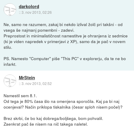
darkolord
::
3. nov 2013, 02:26
Ne, samo ne razumem, zakaj bi nekdo izlival žolč pri takšni - od
vsega še najmanj pomembni - zadevi.
Preprostost in minimalističnost namestitve je ohranjena iz sedmice
(ki je viden napredek v primerjavi z XP), samo da je pač v novem
stilu.
PS. Namesto "Computer" piše "This PC" v explorerju, da te ne bo
infarkt.
MrStein
::
3. nov 2013, 02:52
Namestil sem 8.1.
Od tega je 80% časa šlo na omenjena sporočila. Kaj pa bi naj
ocenjeval? Način priklopa tiskalnika (česar sploh nisem počel)?
Brez skrbi, če bo kaj dobrega/boljšega, bom pohvalil.
Zaenkrat pač še nisem na nič takega naletel.