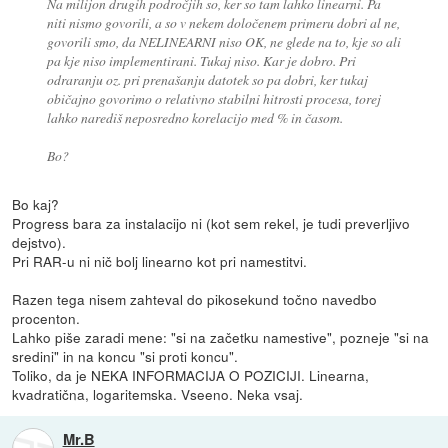
Na milijon drugih področjih so, ker so tam lahko linearni. Pa
niti nismo govorili, a so v nekem določenem primeru dobri al ne,
govorili smo, da NELINEARNI niso OK, ne glede na to, kje so ali
pa kje niso implementirani. Tukaj niso. Kar je dobro. Pri
odraranju oz. pri prenašanju datotek so pa dobri, ker tukaj
običajno govorimo o relativno stabilni hitrosti procesa, torej
lahko narediš neposredno korelacijo med % in časom.
Bo?
Bo kaj?
Progress bara za instalacijo ni (kot sem rekel, je tudi preverljivo
dejstvo).
Pri RAR-u ni nič bolj linearno kot pri namestitvi.
Razen tega nisem zahteval do pikosekund točno navedbo
procenton.
Lahko piše zaradi mene: "si na začetku namestive", pozneje "si na
sredini" in na koncu "si proti koncu".
Toliko, da je NEKA INFORMACIJA O POZICIJI. Linearna,
kvadratična, logaritemska. Vseeno. Neka vsaj.
Mr.B