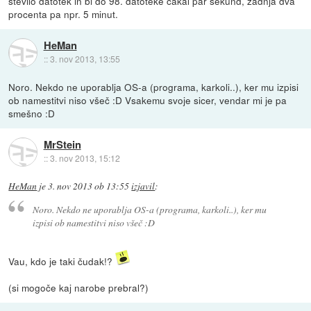
število datotek in bi do 98. datoteke čakal par sekund, zadnja dva
procenta pa npr. 5 minut.
HeMan
::
3. nov 2013, 13:55
Noro. Nekdo ne uporablja OS-a (programa, karkoli..), ker mu izpisi
ob namestitvi niso všeč :D Vsakemu svoje sicer, vendar mi je pa
smešno :D
MrStein
::
3. nov 2013, 15:12
HeMan
je
3. nov 2013 ob 13:55
izjavil
:
Noro. Nekdo ne uporablja OS-a (programa, karkoli..), ker mu
izpisi ob namestitvi niso všeč :D
Vau, kdo je taki čudak!?
(si mogoče kaj narobe prebral?)