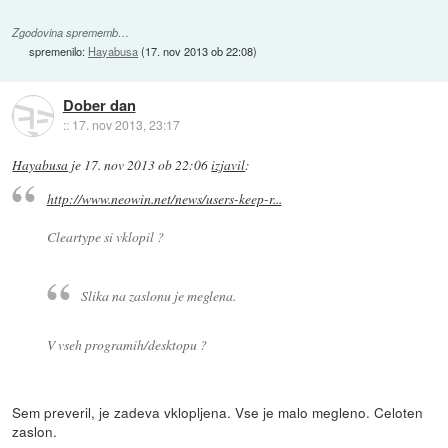
Zgodovina sprememb…
spremenilo:
Hayabusa
(
17. nov 2013 ob 22:08
)
Dober dan
::
17. nov 2013, 23:17
Hayabusa
je
17. nov 2013 ob 22:06
izjavil
:
http://www.neowin.net/news/users-keep-r...
Cleartype si vklopil ?
Slika na zaslonu je meglena.
V vseh programih/desktopu ?
Sem preveril, je zadeva vklopljena. Vse je malo megleno. Celoten
zaslon.