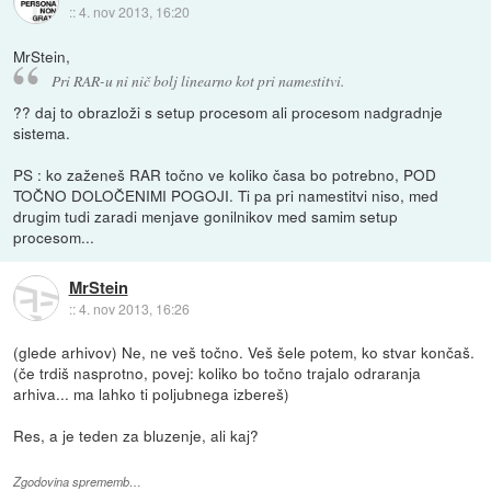
::
4. nov 2013, 16:20
MrStein,
Pri RAR-u ni nič bolj linearno kot pri namestitvi.
?? daj to obrazloži s setup procesom ali procesom nadgradnje
sistema.
PS : ko zaženeš RAR točno ve koliko časa bo potrebno, POD
TOČNO DOLOČENIMI POGOJI. Ti pa pri namestitvi niso, med
drugim tudi zaradi menjave gonilnikov med samim setup
procesom...
MrStein
::
4. nov 2013, 16:26
(glede arhivov) Ne, ne veš točno. Veš šele potem, ko stvar končaš.
(če trdiš nasprotno, povej: koliko bo točno trajalo odraranja
arhiva... ma lahko ti poljubnega izbereš)
Res, a je teden za bluzenje, ali kaj?
Zgodovina sprememb…