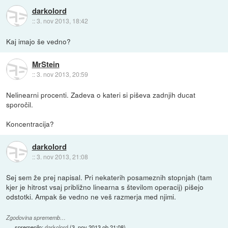
darkolord
::
3. nov 2013, 18:42
Kaj imajo še vedno?
MrStein
::
3. nov 2013, 20:59
Nelinearni procenti. Zadeva o kateri si piševa zadnjih ducat
sporočil.
Koncentracija?
darkolord
::
3. nov 2013, 21:08
Sej sem že prej napisal. Pri nekaterih posameznih stopnjah (tam
kjer je hitrost vsaj približno linearna s številom operacij) pišejo
odstotki. Ampak še vedno ne veš razmerja med njimi.
Zgodovina sprememb…
spremenilo:
darkolord
(
3. nov 2013 ob 21:08
)