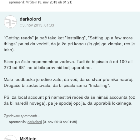
spremenil:
MrStein
(
3. nov 2013 ob 01:21
)
darkolord
::
3. nov 2013, 01:33
"Getting ready" je pač tako kot "Installing", "Setting up a few more
things" pa mi da vedeti, da je že pri koncu (in glej ga zlomka, res je
tako).
Sicer pa čisto nepomembna zadeva. Tudi če bi pisalo 5 od 100 ali
273 od 981 ne bi bilo prav nič bolj uporabno.
Malo feedbacka je edino zato, da veš, da se stvar premika naprej.
Drugače bi zadostovalo, da bi pisalo samo "Installing".
PS. za local account pri namestitvi rečeš da še nimaš accounta (oz
da bi naredil novega), pa je spodaj opcija, da uporabiš lokalnega.
Zgodovina sprememb…
spremenilo:
darkolord
(
3. nov 2013 ob 01:35
)
MrStein