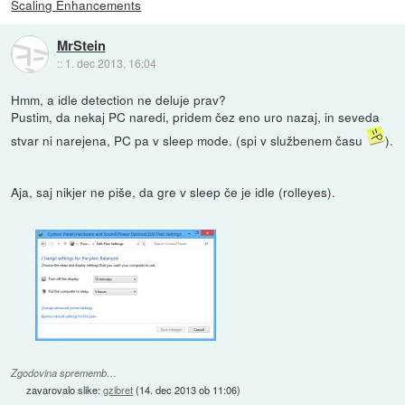
Scaling Enhancements
MrStein
::
1. dec 2013, 16:04
Hmm, a idle detection ne deluje prav?
Pustim, da nekaj PC naredi, pridem čez eno uro nazaj, in seveda
stvar ni narejena, PC pa v sleep mode. (spi v službenem času
).
Aja, saj nikjer ne piše, da gre v sleep če je idle (rolleyes).
Zgodovina sprememb…
zavarovalo slike:
gzibret
(
14. dec 2013 ob 11:06
)