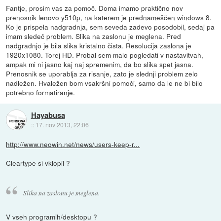
Fantje, prosim vas za pomoč. Doma imamo praktično nov
prenosnik lenovo y510p, na katerem je prednameščen windows 8.
Ko je prispela nadgradnja, sem seveda zadevo posodobil, sedaj pa
imam sledeč problem. Slika na zaslonu je meglena. Pred
nadgradnjo je bila slika kristalno čista. Resolucija zaslona je
1920x1080. Torej HD. Probal sem malo pogledati v nastavitvah,
ampak mi ni jasno kaj naj spremenim, da bo slika spet jasna.
Prenosnik se uporablja za risanje, zato je slednji problem zelo
nadležen. Hvaležen bom vsakršni pomoči, samo da le ne bi bilo
potrebno formatiranje.
Hayabusa
::
17. nov 2013, 22:06
http://www.neowin.net/news/users-keep-r...
Cleartype si vklopil ?
Slika na zaslonu je meglena.
V vseh programih/desktopu ?