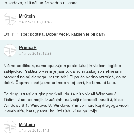
In zadeva, ki ti očitno še vedno ni jasna...
MrStein
::
4. nov 2013, 01:48
Oh, PIPI spet podtika. Dober večer, kakšen je bil dan?
PrimozR
::
4. nov 2013, 12:38
Nič ne podtikam, samo opazujem poste tukaj in vlečem logične
zaključke. Praktično vsem je jasno, da so in zakaj so nelinearni
procenti nekaj slabega, razen tebi. Ti pa še vedno vztrajaš, da so
dobri. Čeprav imaš jasne primere v tej temi, ko temu ni tako.
Po drugi strani drugim podtikaš, da še niso videli Windows 8.1.
Tistim, ki so, po mojih izkušnjah, največji microsoft fanatiki, ki so
Windows 8.1, Windows 8, Windows 7 in še marsikaj drugega videli
v vseh alfa, beta, gama, itd. izdajah, ki so na voljo.
MrStein
::
4. nov 2013, 14:14