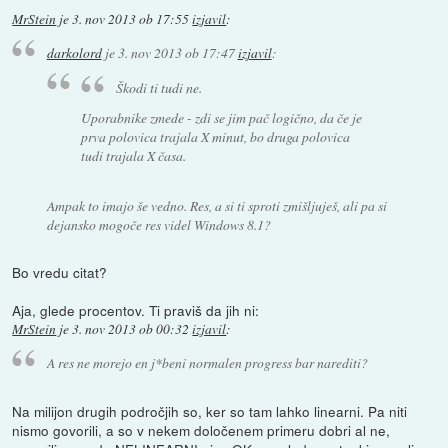
MrStein
je
3. nov 2013 ob 17:55
izjavil
:
darkolord
je
3. nov 2013 ob 17:47
izjavil
:
Škodi ti tudi ne.
Uporabnike zmede - zdi se jim pač logično, da če je
prva polovica trajala X minut, bo druga polovica
tudi trajala X časa.
Ampak to imajo še vedno. Res, a si ti sproti zmišljuješ, ali pa si
dejansko mogoče res videl Windows 8.1?
Bo vredu citat?
Aja, glede procentov. Ti praviš da jih ni:
MrStein
je
3. nov 2013 ob 00:32
izjavil
:
A res ne morejo en j*beni normalen progress bar narediti?
Na milijon drugih področjih so, ker so tam lahko linearni. Pa niti
nismo govorili, a so v nekem določenem primeru dobri al ne,