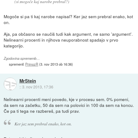
(si mogoče kaj narobe prebral?)
Mogoče si pa ti kaj narobe napisal? Ker jaz sem prebral enako, kot
on.
Aja, pa občasno se naučiš tudi kak argument, ne samo 'argument'.
Nelinearni procenti in njihova neuporabnost spadajo v prvo
kategorijo.
Zgodovina sprememb…
spremenil:
PrimozR
(
3. nov 2013 ob 16:36
)
MrStein
::
3. nov 2013, 17:36
Nelinearni procenti meni povedo, kje v procesu sem. 0% pomeni,
da sem na začetku, 50 da sem na polovici in 100 da sem na koncu.
Če pa ti tega ne razbereš, pa tudi prav.
Ker jaz sem prebral enako, kot on.