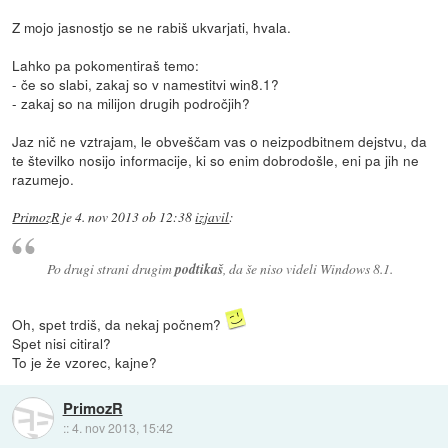
Z mojo jasnostjo se ne rabiš ukvarjati, hvala.
Lahko pa pokomentiraš temo:
- če so slabi, zakaj so v namestitvi win8.1?
- zakaj so na milijon drugih področjih?
Jaz nič ne vztrajam, le obveščam vas o neizpodbitnem dejstvu, da
te številko nosijo informacije, ki so enim dobrodošle, eni pa jih ne
razumejo.
PrimozR
je
4. nov 2013 ob 12:38
izjavil
:
Po drugi strani drugim
podtikaš
, da še niso videli Windows 8.1.
Oh, spet trdiš, da nekaj počnem?
Spet nisi citiral?
To je že vzorec, kajne?
PrimozR
::
4. nov 2013, 15:42