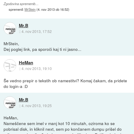
Zgodovina sprememb…
spremenil:
MrStein
(
4. nov 2013 ob 16:52
)
Mr.B
::
4. nov 2013, 17:52
MrStein,
Dej poglej link, pa sporoči kaj ti ni jasno...
HeMan
::
4. nov 2013, 19:10
Še vedno prepir o tekstih ob namestitvi? Komaj čakam, da pridete
do login-a :D
Mr.B
::
4. nov 2013, 19:25
HeMan,
Nameščene sem imel v manj kot 10 minutah, oziroma ko se
pobrisal disk, in kliknil next, sem po končanem dumpu prišel do