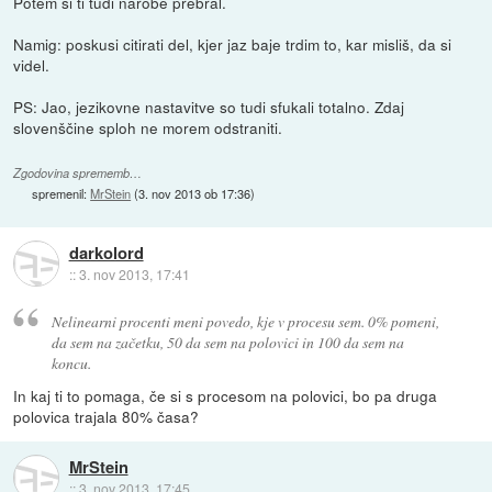
Potem si ti tudi narobe prebral.
Namig: poskusi citirati del, kjer jaz baje trdim to, kar misliš, da si
videl.
PS: Jao, jezikovne nastavitve so tudi sfukali totalno. Zdaj
slovenščine sploh ne morem odstraniti.
Zgodovina sprememb…
spremenil:
MrStein
(
3. nov 2013 ob 17:36
)
darkolord
::
3. nov 2013, 17:41
Nelinearni procenti meni povedo, kje v procesu sem. 0% pomeni,
da sem na začetku, 50 da sem na polovici in 100 da sem na
koncu.
In kaj ti to pomaga, če si s procesom na polovici, bo pa druga
polovica trajala 80% časa?
MrStein
::
3. nov 2013, 17:45