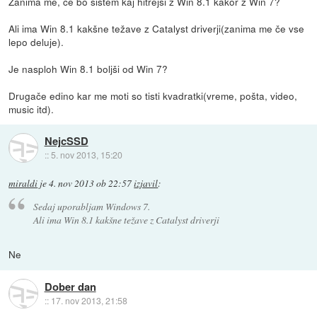
Zanima me, če bo sistem kaj hitrejši z Win 8.1 kakor z Win 7?
Ali ima Win 8.1 kakšne težave z Catalyst driverji(zanima me če vse
lepo deluje).
Je nasploh Win 8.1 boljši od Win 7?
Drugače edino kar me moti so tisti kvadratki(vreme, pošta, video,
music itd).
NejcSSD
::
5. nov 2013, 15:20
miraldi
je
4. nov 2013 ob 22:57
izjavil
:
Sedaj uporabljam Windows 7.
Ali ima Win 8.1 kakšne težave z Catalyst driverji
Ne
Dober dan
::
17. nov 2013, 21:58