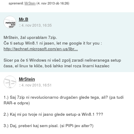
spremenil:
MrStein
(
4. nov 2013 ob 16:26
)
Mr.B
::
4. nov 2013, 16:35
MrStein, žal uporablam 7zip.
Če ti setup Win8.1 ni jasen, let me google it for you :
http://technet.microsoft.com/en-us/libr...
Sicer pa če ti Windows ni všeč zgolj zaradi nelineranega setup
časa, el linux te kliče, boš lahko imel roza linarni kazalec
MrStein
::
4. nov 2013, 16:51
1.) Saj 7zip ni revolucionarno drugačen glede tega, ali? (pa tudi
RAR-e odpre)
2.) Kaj mi po tvoje ni jasno glede setup-a Win8.1 ???
3.) Daj, preberi kaj sem pisal. (si PIPI-jev alter?)