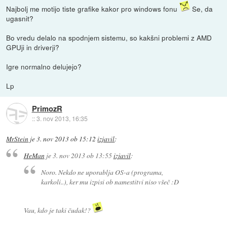
Najbolj me motijo tiste grafike kakor pro windows fonu
Se, da
ugasnit?
Bo vredu delalo na spodnjem sistemu, so kakšni problemi z AMD
GPUji in driverji?
Igre normalno delujejo?
Lp
PrimozR
::
3. nov 2013, 16:35
MrStein
je
3. nov 2013 ob 15:12
izjavil
:
HeMan
je
3. nov 2013 ob 13:55
izjavil
:
Noro. Nekdo ne uporablja OS-a (programa,
karkoli..), ker mu izpisi ob namestitvi niso všeč :D
Vau, kdo je taki čudak!?