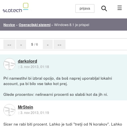
☰
Novice
»
Operacijski sistemi
»
Windows 8.1 je prispel
5
/ 6
««
«
»
»»
darkolord
::
3. nov 2013, 01:18
Pri namestitvi bi izbral opcijo, da boš naprej uporabljal lokalni
account, pa bi bilo vse tako kot prej.
Glede procentov: nelinearni procenti so slabši kot da jih ni.
MrStein
::
3. nov 2013, 01:19
Sicer ne rabi biti procent. Lahko je tudi "tretji od N korakov". Lahko