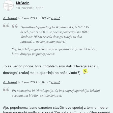
MrStein
::
3. nov 2013, 16:11
darkolord
je
3. nov 2013 ob 00:48
izjavil
:
"Installing/upgrading to Windows 8.1, N %" ? Ki
bi šel (pazi!) od 0 in se počasi povečeval na 100?
Vrednost 100 bi seveda dosegel (ideja za dva
patenta) ... na koncu namestitve!
Sej, ko je bil progress bar, se je pa pizdilo, ker je en del šel čez
hitro, drugega pa precej počasi.
To še vedno počne, torej "problem smo dali iz levega žepa v
desnega" (zakaj me to spominja na naše vlade?).
darkolord
je
3. nov 2013 ob 01:18
izjavil
:
Pri namestitvi bi izbral opcijo, da boš naprej uporabljal lokalni
account, pa bi bilo vse tako kot prej.
Aja, popolnoma jasno označen stavčič levo spodaj z temno modro
barvo na modri podlagi, ki pravi "I'm not stein". Ja, to očitno pomeni