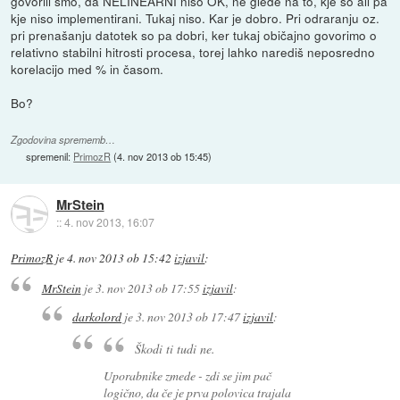
govorili smo, da NELINEARNI niso OK, ne glede na to, kje so ali pa
kje niso implementirani. Tukaj niso. Kar je dobro. Pri odraranju oz.
pri prenašanju datotek so pa dobri, ker tukaj običajno govorimo o
relativno stabilni hitrosti procesa, torej lahko narediš neposredno
korelacijo med % in časom.
Bo?
Zgodovina sprememb…
spremenil:
PrimozR
(
4. nov 2013 ob 15:45
)
MrStein
::
4. nov 2013, 16:07
PrimozR
je
4. nov 2013 ob 15:42
izjavil
:
MrStein
je
3. nov 2013 ob 17:55
izjavil
:
darkolord
je
3. nov 2013 ob 17:47
izjavil
:
Škodi ti tudi ne.
Uporabnike zmede - zdi se jim pač
logično, da če je prva polovica trajala