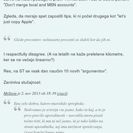
"Don't merge local and MSN accounts".
Zgleda, da morajo spet zaposliti tipa, ki ni počel drugega kot "let's
just copy Apple".
Glede procentov: nelinearni procenti so slabši kot da jih ni.
I respectfully disagree. (A na letalih ne kaže preletene kilometre,
ker se ne večajo linearno?)
Res, na ST se vsak dan naučim 10 novih "argumentov".
Zanimiva slučajnost:
MrStein
je
2. nov 2013 ob 18:39
izjavil
:
Ena zelo dobra, katero marsikdo spregleda:
Nedvomno je avtorju vse jasno, kako in kaj, a to je
prvo pravilo uporabnosti – navodila mora pisati
točno tisti, ki mu ni nič jasno, in je tako lahko na
strani uporabnika, saj ima možnost spraševanja,
česar končni kupec nima.