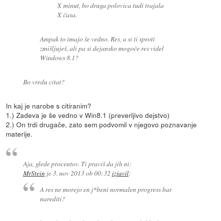
X minut, bo druga polovica tudi trajala
X časa.
Ampak to imajo še vedno. Res, a si ti sproti
zmišljuješ, ali pa si dejansko mogoče res videl
Windows 8.1?
Bo vredu citat?
In kaj je narobe s citiranim?
1.) Zadeva je še vedno v Win8.1 (preverljivo dejstvo)
2.) On trdi drugače, zato sem podvomil v njegovo poznavanje
materije.
Aja, glede procentov. Ti praviš da jih ni:
MrStein
je
3. nov 2013 ob 00:32
izjavil
:
A res ne morejo en j*beni normalen progress bar
narediti?