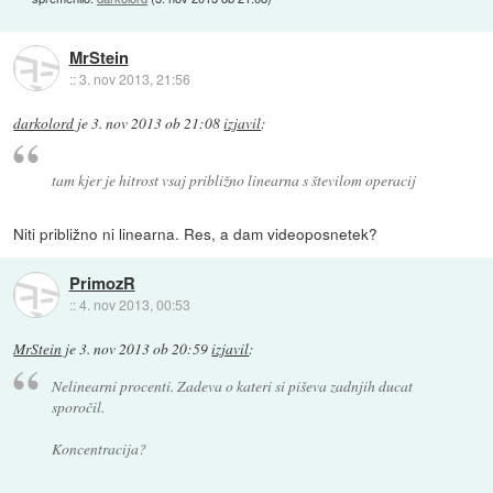
MrStein
::
3. nov 2013, 21:56
darkolord
je
3. nov 2013 ob 21:08
izjavil
:
tam kjer je hitrost vsaj približno linearna s številom operacij
Niti približno ni linearna. Res, a dam videoposnetek?
PrimozR
::
4. nov 2013, 00:53
MrStein
je
3. nov 2013 ob 20:59
izjavil
:
Nelinearni procenti. Zadeva o kateri si piševa zadnjih ducat
sporočil.
Koncentracija?