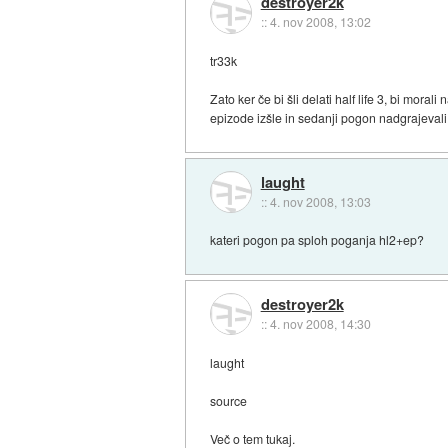
destroyer2k
::
4. nov 2008, 13:02
tr33k
Zato ker če bi šli delati half life 3, bi moral
epizode izšle in sedanji pogon nadgrajevali
laught
::
4. nov 2008, 13:03
kateri pogon pa sploh poganja hl2+ep?
destroyer2k
::
4. nov 2008, 14:30
laught
source
Več o tem tukaj.