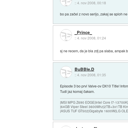
::
4. nov 2008, 00:18
bo pa začel z novo serijo, zakaj se sploh ne
_Prince_
::
4. nov 2008, 01:24
sj ne recem, da je bla zdj pa slaba, ampak b
BuBBle.D
::
4. nov 2008, 01:35
Episode 3 bo prvi Valve-ov DX10 Title! Infor
Tudi jaz komaj čakam.
|MSI MPG Z690 EDGE|Intel Core I7-13700K
|64GB Viper Steel 3600Mhz|2TB+3x1TB Ki
|ASUS TUF GT502|Gigabyte 1600W|LG OLE