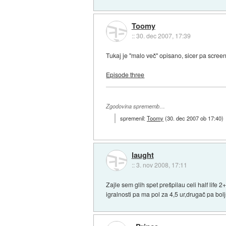
Toomy
::
30. dec 2007, 17:39
Tukaj je "malo več" opisano, sicer pa screeno
Episode three
Zgodovina sprememb…
spremenil:
Toomy
(
30. dec 2007 ob 17:40
)
laught
::
3. nov 2008, 17:11
Zajle sem glih spet prešpilau celi half life
igralnosti pa ma pol za 4,5 ur,drugač pa bolj