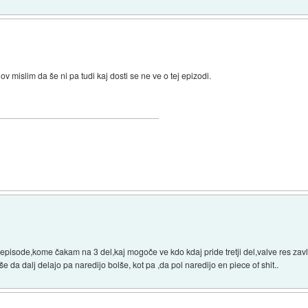
v mislim da še ni pa tudi kaj dosti se ne ve o tej epizodi.
 2+episode,kome čakam na 3 del,kaj mogoče ve kdo kdaj pride tretji del,valve res zav
še da dalj delajo pa naredijo bolše, kot pa ,da pol naredijo en piece of shit..