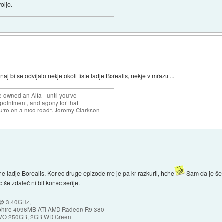
oljo.
aj bi se odvijalo nekje okoli tiste ladje Borealis, nekje v mrazu ...
e owned an Alfa - until you've
ppointment, and agony for that
're on a nice road". Jeremy Clarkson
e ladje Borealis. Konec druge epizode me je pa kr razkuril, hehe
Sam da je še 
c še zdaleč ni bil konec serije.
 @ 3.40GHz,
hire 4096MB ATI AMD Radeon R9 380
VO 250GB, 2GB WD Green