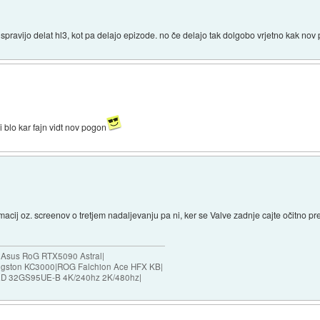
 spravijo delat hl3, kot pa delajo epizode. no če delajo tak dolgobo vrjetno kak nov 
i blo kar fajn vidt nov pogon
macij oz. screenov o tretjem nadaljevanju pa ni, ker se Valve zadnje cajte očitno pre
|Asus RoG RTX5090 Astral|
ngston KC3000|ROG Falchion Ace HFX KB|
D 32GS95UE-B 4K/240hz 2K/480hz|