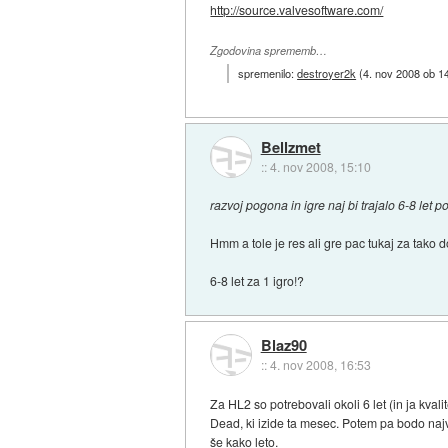
http://source.valvesoftware.com/
Zgodovina sprememb…
spremenilo:
destroyer2k
(
4. nov 2008 ob 1
Bellzmet
::
4. nov 2008, 15:10
razvoj pogona in igre naj bi trajalo 6-8 let 
Hmm a tole je res ali gre pac tukaj za tako d
6-8 let za 1 igro!?
Blaz90
::
4. nov 2008, 16:53
Za HL2 so potrebovali okoli 6 let (in ja kval
Dead, ki izide ta mesec. Potem pa bodo najv
še kako leto.