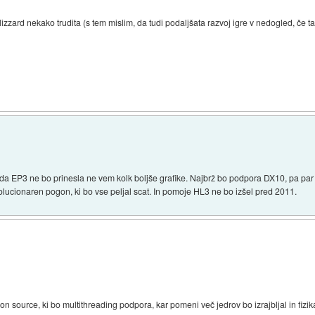
zard nekako trudita (s tem mislim, da tudi podaljšata razvoj igre v nedogled, če ta n
, da EP3 ne bo prinesla ne vem kolk boljše grafike. Najbrž bo podpora DX10, pa pa
lucionaren pogon, ki bo vse peljal scat. In pomoje HL3 ne bo izšel pred 2011.
n source, ki bo multithreading podpora, kar pomeni več jedrov bo izrajbljal in fiz