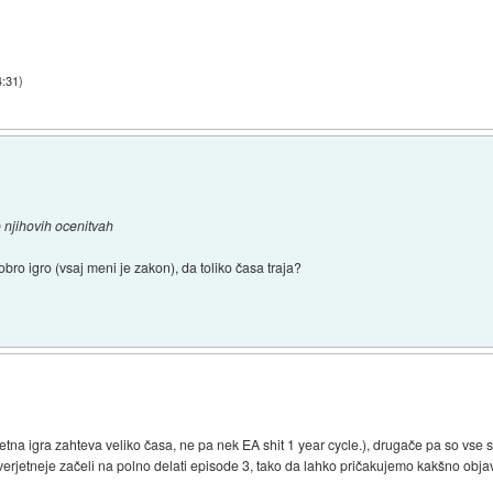
4:31
)
po njihovih ocenitvah
obro igro (vsaj meni je zakon), da toliko časa traja?
itetna igra zahteva veliko časa, ne pa nek EA shit 1 year cycle.), drugače pa so vse
erjetneje začeli na polno delati episode 3, tako da lahko pričakujemo kakšno obja