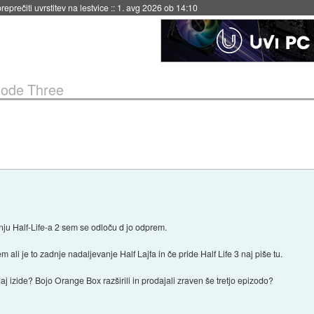
eprečiti uvrstitev na lestvice
::
1. avg 2026 ob 14:10
isode Three
nju Half-Life-a 2 sem se odloču d jo odprem.
 ali je to zadnje nadaljevanje Half Lajfa in če pride Half Life 3 naj piše tu.
aj izide? Bojo Orange Box razširili in prodajali zraven še tretjo epizodo?