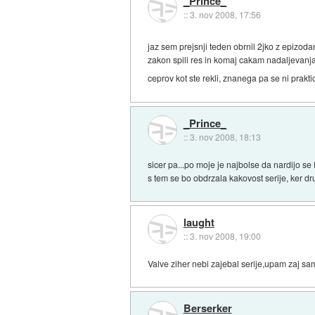
_Prince_
::
3. nov 2008, 17:56
jaz sem prejsnji teden obrnil 2jko z epizoda
zakon spili res in komaj cakam nadaljevanja
ceprov kot ste rekli, znanega pa se ni prakti
_Prince_
::
3. nov 2008, 18:13
sicer pa...po moje je najbolse da nardijo se
s tem se bo obdrzala kakovost serije, ker dr
laught
::
3. nov 2008, 19:00
Valve ziher nebi zajebal serije,upam zaj sa
Berserker