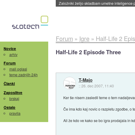
Založniki želijo skladbam umetne inteligence pr
Forum
»
Igre
»
Half-Life 2 Ep
Novice
Half-Life 2 Episode Three
arhiv
Forum
mali oglasi
teme zadnjih 24h
T-Majo
Članki
::
26. dec 2007, 11:40
Zaposlitve
Ker še nisem zasledil teme o tem nadaljeva
brskaj
Ostalo
Če ima kdo kaj novic o razpletu zgodbe, o tem
pravila
Ali že kdo ve kako se bo igra prodajala in kd