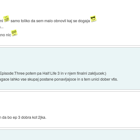
mi
samo toliko da sem malo obnovil kaj se dogaja
...
cno nic
 Episode:Three potem pa Half Life 3 in v njem finalni zakljucek:)
ugace lahko vse skupaj postane ponavljajoce in s tem unici dober vtis.
m da bo ep 3 dobra kot 2jka.