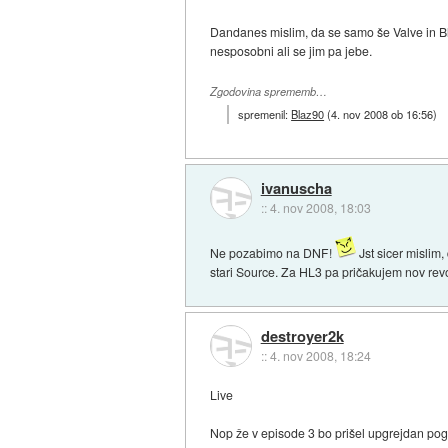
Dandanes mislim, da se samo še Valve in Bliz
nesposobni ali se jim pa jebe.
Zgodovina sprememb…
spremenil:
Blaz90
(
4. nov 2008 ob 16:56
)
ivanuscha
::
4. nov 2008, 18:03
Ne pozabimo na DNF!
Jst sicer mislim
stari Source. Za HL3 pa pričakujem nov revo
destroyer2k
::
4. nov 2008, 18:24
Live
Nop že v episode 3 bo prišel upgrejdan pogo