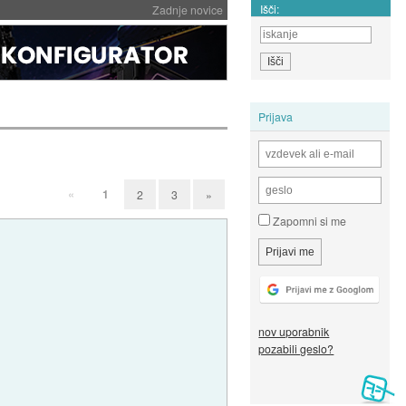
Išči:
Zadnje novice
Prijava
«
1
2
3
»
Zapomni si me
nov uporabnik
pozabili geslo?