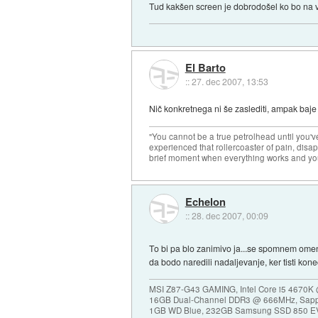
Tud kakšen screen je dobrodošel ko bo na v
El Barto
::
27. dec 2007, 13:53
Nič konkretnega ni še zaslediti, ampak baje n
"You cannot be a true petrolhead until you'v
experienced that rollercoaster of pain, disa
brief moment when everything works and you
Echelon
::
28. dec 2007, 00:09
To bi pa blo zanimivo ja...se spomnem omen
da bodo naredili nadaljevanje, ker tisti kone
MSI Z87-G43 GAMING, Intel Core i5 4670K
16GB Dual-Channel DDR3 @ 666MHz, Sapp
1GB WD Blue, 232GB Samsung SSD 850 E