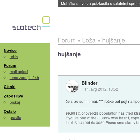
Mehiška univerza poizkusila s spletnimi sprejem
Forum
»
Loža
»
hujšanje
Novice
hujšanje
arhiv
Forum
mali oglasi
teme zadnjih 24h
Blinder
Članki
::
14. avg 2012, 13:52
Zaposlitve
če si že suh in maš *** ročke pol pejt na li
brskaj
Ostalo
99.991% of over-25 population has tried kis
pravila
If you're one of the 0.009% who hasn't, copy 
Intel i5-14400f rtx 3050 Pismo smo stari v b