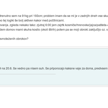
renutno sem na 91kg pri 193cm; problem imam da se mi je v zadnjih dneh vse skupa
po tej logiki še bolj aktiven kakor med počitnicami.
nja. zgleda nekako tako: zjutraj 6:00 jem zajrtk kosmiče/hrenovke/jajca/pašteta+k
pridem domov mami skuha kosilo (okoli štirih) potem pa se moji obroki zaključijo o
 uravnoteženih obrokov?
25.9 na 20.6. Se vedno pa nisem suh. Se priporocajo kaksne vaje za doma, predvsem