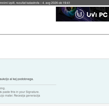
nimi izpiti, rezultat katastrofa
::
4. avg 2026 ob 19:41
posukcijo al kej podobnega.
sing.
& paste this in your Signature.
ozjo mater. Recesija generacija