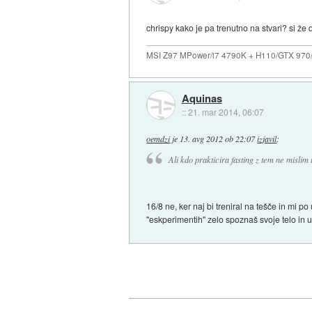
chrispy kako je pa trenutno na stvari? si že 
MSI Z97 MPower/i7 4790K + H110/GTX 97
Aquinas
::
21. mar 2014, 06:07
oemdzi
je
13. avg 2012 ob 22:07
izjavil
:
Ali kdo prakticira fasting z tem ne mislim 
16/8 ne, ker naj bi treniral na tešče in mi 
"eskperimentih" zelo spoznaš svoje telo in 