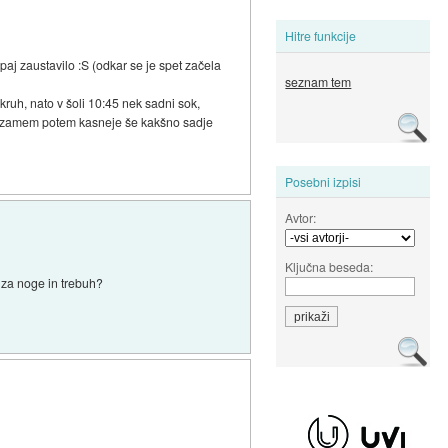
Hitre funkcije
j zaustavilo :S (odkar se je spet začela
seznam tem
ruh, nato v šoli 10:45 nek sadni sok,
z. vzamem potem kasneje še kakšno sadje
Posebni izpisi
Avtor:
Ključna beseda:
 za noge in trebuh?