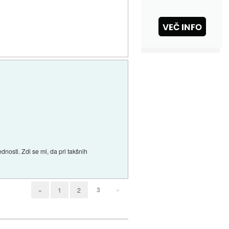
dnosti. Zdi se mi, da pri takšnih
3
»
«
1
2