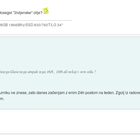
dosegel "življenske" cilje?
0/8GB 1866Mhz/SSD 830/760T/LG 34"
tistega klasicnega ampak tega 16/8 , 18/6 ali nekaj v tem stilu ?
po urniku ne znese, zato danes začenjam z enim 24h postom na teden. Zgolj iz radove
um.