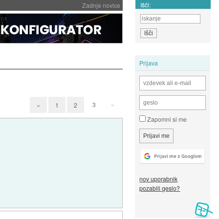
Išči:
Zadnje novice
Prijava
3
»
«
1
2
Zapomni si me
nov uporabnik
pozabili geslo?