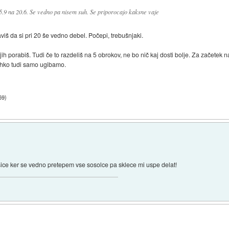
 25.9 na 20.6. Se vedno pa nisem suh. Se priporocajo kaksne vaje
viš da si pri 20 še vedno debel. Počepi, trebušnjaki.
 jih porabiš. Tudi če to razdeliš na 5 obrokov, ne bo nič kaj dosti bolje. Za začetek
lahko tudi samo ugibamo.
59
)
ice ker se vedno pretepem vse sosolce pa sklece mi uspe delat!