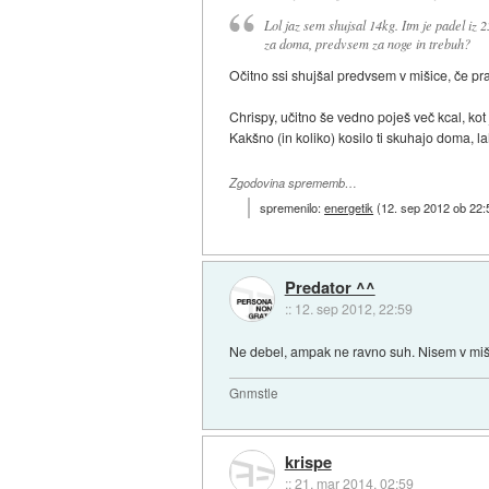
Lol jaz sem shujsal 14kg. Itm je padel iz
za doma, predvsem za noge in trebuh?
Očitno ssi shujšal predvsem v mišice, če pra
Chrispy, učitno še vedno poješ več kcal, kot
Kakšno (in koliko) kosilo ti skuhajo doma, 
Zgodovina sprememb…
spremenilo:
energetik
(
12. sep 2012 ob 22:
Predator ^^
::
12. sep 2012, 22:59
Ne debel, ampak ne ravno suh. Nisem v miš
Gnmstle
krispe
::
21. mar 2014, 02:59