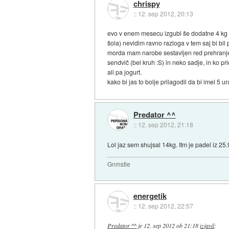
chrispy
::
12. sep 2012, 20:13
evo v enem mesecu izgubl še dodatne 4 kg t
šola) nevidim ravno razloga v tem saj bi bil 
morda mam narobe sestavljen red prehranjeva
sendvič (bel kruh :S) in neko sadje, in ko 
ali pa jogurt.
kako bi jas to bolje prilagodil da bi imel 5
Predator ^^
::
12. sep 2012, 21:18
Lol jaz sem shujsal 14kg. Itm je padel iz 
Gnmstle
energetik
::
12. sep 2012, 22:57
Predator ^^
je
12. sep 2012 ob 21:18
izjavil
: