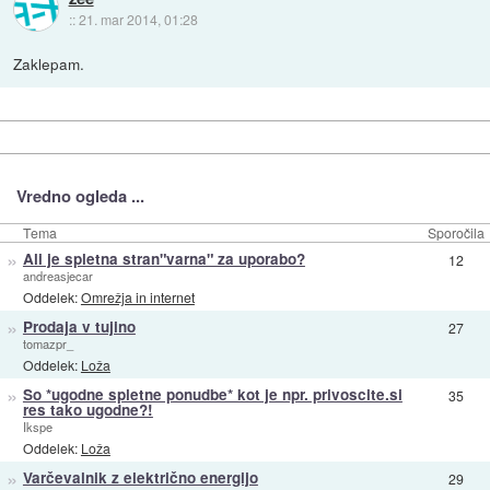
::
21. mar 2014, 01:28
Zaklepam.
Vredno ogleda ...
Tema
Sporočila
»
Ali je spletna stran"varna" za uporabo?
12
andreasjecar
Oddelek:
Omrežja in internet
»
Prodaja v tujino
27
tomazpr_
Oddelek:
Loža
»
So *ugodne spletne ponudbe* kot je npr. privoscite.si
35
res tako ugodne?!
Ikspe
Oddelek:
Loža
»
Varčevalnik z električno energijo
29