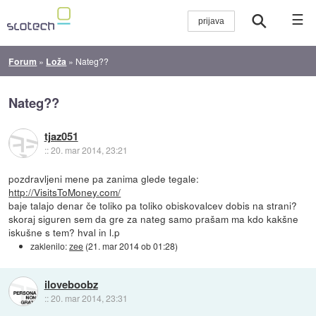
☰
Forum
»
Loža
»
Nateg??
Nateg??
tjaz051
::
20. mar 2014, 23:21
pozdravljeni mene pa zanima glede tegale:
http://VisitsToMoney.com/
baje talajo denar če toliko pa toliko obiskovalcev dobis na strani?
skoraj siguren sem da gre za nateg samo prašam ma kdo kakšne
iskušne s tem? hval in l.p
zaklenilo:
zee
(
21. mar 2014 ob 01:28
)
iloveboobz
::
20. mar 2014, 23:31