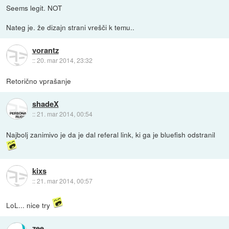
Seems legit. NOT
Nateg je. že dizajn strani vrešči k temu..
vorantz
::
20. mar 2014, 23:32
Retorično vprašanje
shadeX
::
21. mar 2014, 00:54
Najbolj zanimivo je da je dal referal link, ki ga je bluefish odstranil
kixs
::
21. mar 2014, 00:57
LoL... nice try
zee