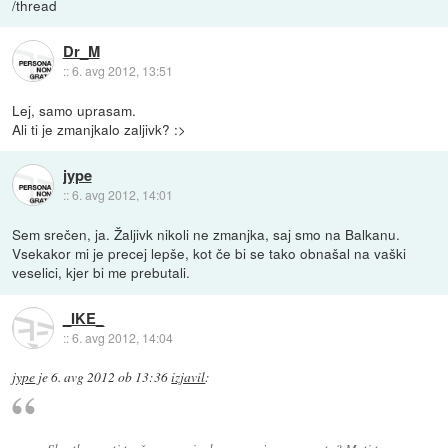
/thread
Dr_M
::
6. avg 2012, 13:51
Lej, samo uprasam.
Ali ti je zmanjkalo zaljivk? :>
jype
::
6. avg 2012, 14:01
Sem srečen, ja. Žaljivk nikoli ne zmanjka, saj smo na Balkanu.
Vsekakor mi je precej lepše, kot če bi se tako obnašal na vaški
veselici, kjer bi me prebutali.
_IKE_
::
6. avg 2012, 14:04
jype
je
6. avg 2012 ob 13:36
izjavil
: