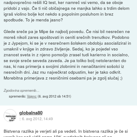
nadpovprečno rešili IQ test, ker namreč vsi vemo, da se oboje
pridobi z vajo. Če ti nič običajnega ne manjka lahko s trdim delom
igraš violino bolje kot nekdo s popolnim posluhom in brez
spodbude. To je menda jasno?
Glede sreče pa je Mipe še najbolj povedu. Če nisi bil nesrečen ne
moreš nikoli zares spoštovati in ceniti srečnih trenutkov. Podobno
je z Jypejom, ki se je v nesrečnem šolskem obdobju asocializiral in
umaknil v knjige in zdravo življenje. Sedaj, ko je pojedel vso
znanost sveta in z njeno pomočjo zrasel tudi karierno in socialno,
se svoje sreče seveda zaveda. Je pa toliko bolj netoleranten do
nas, ki nas primerja s svojimi zlobnimi in nenačitanimi sošolci iz
nesrečnih dni. Jaz mu največkrat odpustim, ker je tako odkrit.
Morebitna primerjava z resničnimi osebami pa je zgolj slučaj ;)
Zgodovina sprememb…
spremenilo:
Vajenc
(
6. avg 2012 ob 14:51
)
globalna80
::
6. avg 2012, 14:49
Bistvena razlika je verjeti ali pa vedeti. In bistvena razlika je če si
vernik ker pač vidiš samo 10% svetlobnih frekvenc ali pa