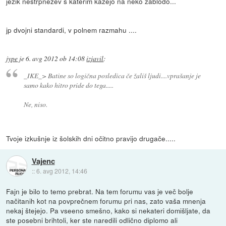
jezik nestrpnežev s katerim kažejo na neko zablodo...
jp dvojni standardi, v polnem razmahu ....
jype
je
6. avg 2012 ob 14:08
izjavil
:
_IKE_> Batine so logična posledica če žališ ljudi....vprašanje je
samo kako hitro pride do tega.....
Ne, niso.
Tvoje izkušnje iz šolskih dni očitno pravijo drugače.....
Vajenc
::
6. avg 2012, 14:46
Fajn je bilo to temo prebrat. Na tem forumu vas je več bolje
načitanih kot na povprečnem forumu pri nas, zato vaša mnenja
nekaj štejejo. Pa vseeno smešno, kako si nekateri domišljate, da
ste posebni brihtoli, ker ste naredili odlično diplomo ali