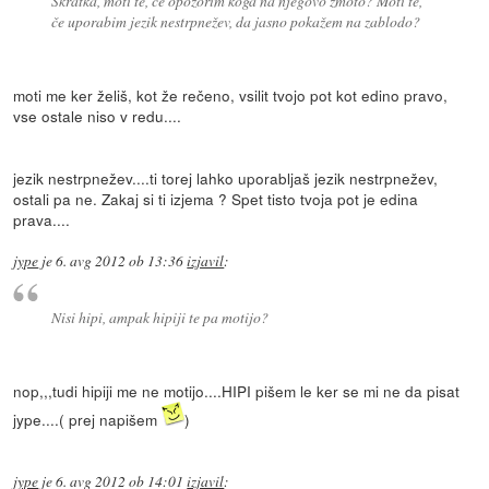
Skratka, moti te, če opozorim koga na njegovo zmoto? Moti te,
če uporabim jezik nestrpnežev, da jasno pokažem na zablodo?
moti me ker želiš, kot že rečeno, vsilit tvojo pot kot edino pravo,
vse ostale niso v redu....
jezik nestrpnežev....ti torej lahko uporabljaš jezik nestrpnežev,
ostali pa ne. Zakaj si ti izjema ? Spet tisto tvoja pot je edina
prava....
jype
je
6. avg 2012 ob 13:36
izjavil
:
Nisi hipi, ampak hipiji te pa motijo?
nop,,,tudi hipiji me ne motijo....HIPI pišem le ker se mi ne da pisat
jype....( prej napišem
)
jype
je
6. avg 2012 ob 14:01
izjavil
: