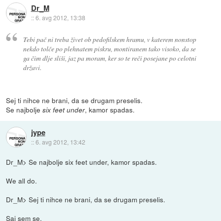
Dr_M
::
6. avg 2012, 13:38
Tebi pač ni treba živet ob pedofilskem hramu, v katerem nonstop
nekdo tolče po plehnatem piskru, montiranem tako visoko, da se
ga čim dlje sliši, jaz pa moram, ker so te reči posejane po celotni
državi.
Sej ti nihce ne brani, da se drugam preselis.
Se najbolje
, kamor spadas.
six feet under
jype
::
6. avg 2012, 13:42
Dr_M> Se najbolje six feet under, kamor spadas.
We all do.
Dr_M> Sej ti nihce ne brani, da se drugam preselis.
Saj sem se.