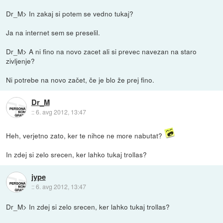
Dr_M> In zakaj si potem se vedno tukaj?
Ja na internet sem se preselil.
Dr_M> A ni fino na novo zacet ali si prevec navezan na staro
zivljenje?
Ni potrebe na novo začet, če je blo že prej fino.
Dr_M
::
6. avg 2012, 13:47
Heh, verjetno zato, ker te nihce ne more nabutat?
In zdej si zelo srecen, ker lahko tukaj trollas?
jype
::
6. avg 2012, 13:47
Dr_M> In zdej si zelo srecen, ker lahko tukaj trollas?