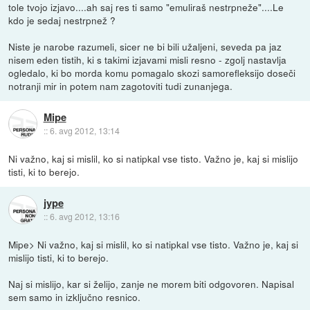
tole tvojo izjavo....ah saj res ti samo "emuliraš nestrpneže"....Le
kdo je sedaj nestrpnež ?
Niste je narobe razumeli, sicer ne bi bili užaljeni, seveda pa jaz
nisem eden tistih, ki s takimi izjavami misli resno - zgolj nastavlja
ogledalo, ki bo morda komu pomagalo skozi samorefleksijo doseči
notranji mir in potem nam zagotoviti tudi zunanjega.
Mipe
::
6. avg 2012, 13:14
Ni važno, kaj si mislil, ko si natipkal vse tisto. Važno je, kaj si mislijo
tisti, ki to berejo.
jype
::
6. avg 2012, 13:16
Mipe> Ni važno, kaj si mislil, ko si natipkal vse tisto. Važno je, kaj si
mislijo tisti, ki to berejo.
Naj si mislijo, kar si želijo, zanje ne morem biti odgovoren. Napisal
sem samo in izključno resnico.