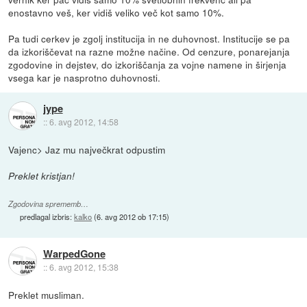
enostavno veš, ker vidiš veliko več kot samo 10%.
Pa tudi cerkev je zgolj institucija in ne duhovnost. Institucije se pa
da izkoriščevat na razne možne načine. Od cenzure, ponarejanja
zgodovine in dejstev, do izkoriščanja za vojne namene in širjenja
vsega kar je nasprotno duhovnosti.
jype
::
6. avg 2012, 14:58
Vajenc> Jaz mu največkrat odpustim
Preklet kristjan!
Zgodovina sprememb…
predlagal izbris:
kalko
(
6. avg 2012 ob 17:15
)
WarpedGone
::
6. avg 2012, 15:38
Preklet musliman.