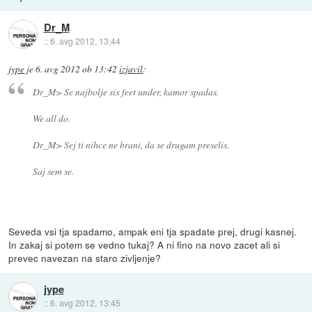
Dr_M
::
6. avg 2012, 13:44
jype
je
6. avg 2012 ob 13:42
izjavil
:
Dr_M> Se najbolje six feet under, kamor spadas.
We all do.
Dr_M> Sej ti nihce ne brani, da se drugam preselis.
Saj sem se.
Seveda vsi tja spadamo, ampak eni tja spadate prej, drugi kasnej.
In zakaj si potem se vedno tukaj? A ni fino na novo zacet ali si
prevec navezan na staro zivljenje?
jype
::
6. avg 2012, 13:45