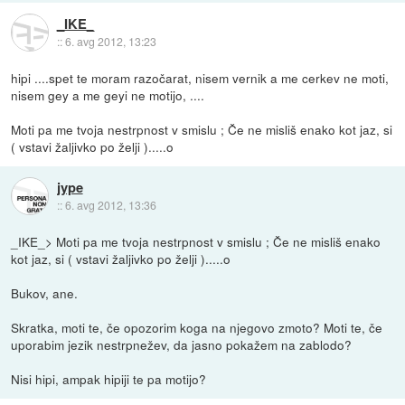
_IKE_
::
6. avg 2012, 13:23
hipi ....spet te moram razočarat, nisem vernik a me cerkev ne moti,
nisem gey a me geyi ne motijo, ....
Moti pa me tvoja nestrpnost v smislu ; Če ne misliš enako kot jaz, si
( vstavi žaljivko po želji ).....o
jype
::
6. avg 2012, 13:36
_IKE_> Moti pa me tvoja nestrpnost v smislu ; Če ne misliš enako
kot jaz, si ( vstavi žaljivko po želji ).....o
Bukov, ane.
Skratka, moti te, če opozorim koga na njegovo zmoto? Moti te, če
uporabim jezik nestrpnežev, da jasno pokažem na zablodo?
Nisi hipi, ampak hipiji te pa motijo?