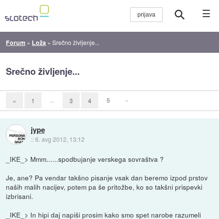
☰
Forum
»
Loža
»
Srečno življenje...
Srečno življenje...
...
5
»
«
1
3
4
jype
::
6. avg 2012, 13:12
_IKE_> Mmm......spodbujanje verskega sovraštva ?
Je, ane? Pa vendar takšno pisanje vsak dan beremo izpod prstov
naših malih nacijev, potem pa še pritožbe, ko so takšni prispevki
izbrisani.
_IKE_> In hipi daj napiši prosim kako smo spet narobe razumeli