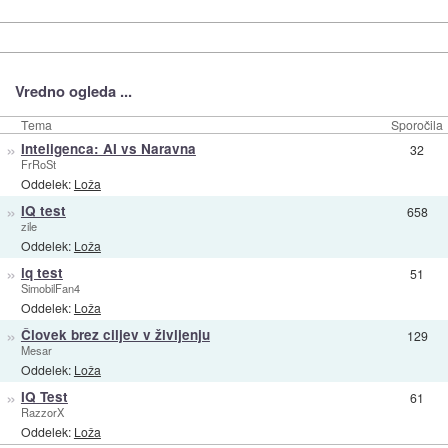
Vredno ogleda ...
Tema
Sporočila
»
Inteligenca: AI vs Naravna
32
FrRoSt
Oddelek:
Loža
»
IQ test
658
zile
Oddelek:
Loža
»
iq test
51
SimobilFan4
Oddelek:
Loža
»
Človek brez ciljev v življenju
129
Mesar
Oddelek:
Loža
»
IQ Test
61
RazzorX
Oddelek:
Loža