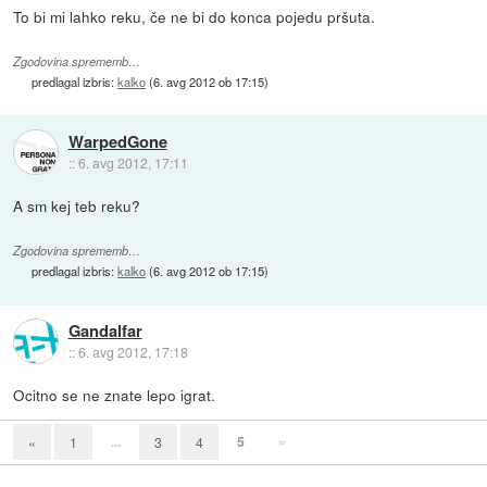
To bi mi lahko reku, če ne bi do konca pojedu pršuta.
Zgodovina sprememb…
predlagal izbris:
kalko
(
6. avg 2012 ob 17:15
)
WarpedGone
::
6. avg 2012, 17:11
A sm kej teb reku?
Zgodovina sprememb…
predlagal izbris:
kalko
(
6. avg 2012 ob 17:15
)
Gandalfar
::
6. avg 2012, 17:18
Ocitno se ne znate lepo igrat.
...
5
»
«
1
3
4