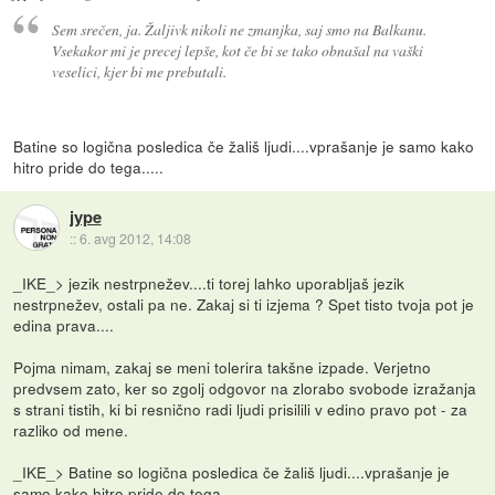
Sem srečen, ja. Žaljivk nikoli ne zmanjka, saj smo na Balkanu.
Vsekakor mi je precej lepše, kot če bi se tako obnašal na vaški
veselici, kjer bi me prebutali.
Batine so logična posledica če žališ ljudi....vprašanje je samo kako
hitro pride do tega.....
jype
::
6. avg 2012, 14:08
_IKE_> jezik nestrpnežev....ti torej lahko uporabljaš jezik
nestrpnežev, ostali pa ne. Zakaj si ti izjema ? Spet tisto tvoja pot je
edina prava....
Pojma nimam, zakaj se meni tolerira takšne izpade. Verjetno
predvsem zato, ker so zgolj odgovor na zlorabo svobode izražanja
s strani tistih, ki bi resnično radi ljudi prisilili v edino pravo pot - za
razliko od mene.
_IKE_> Batine so logična posledica če žališ ljudi....vprašanje je
samo kako hitro pride do tega.....