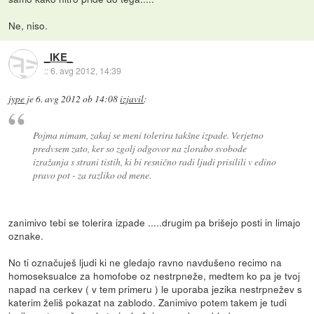
Ne, niso.
_IKE_
::
6. avg 2012, 14:39
jype
je
6. avg 2012 ob 14:08
izjavil
:
Pojma nimam, zakaj se meni tolerira takšne izpade. Verjetno
predvsem zato, ker so zgolj odgovor na zlorabo svobode
izražanja s strani tistih, ki bi resnično radi ljudi prisilili v edino
pravo pot - za razliko od mene.
zanimivo tebi se tolerira izpade .....drugim pa brišejo posti in limajo
oznake.
No ti označuješ ljudi ki ne gledajo ravno navdušeno recimo na
homoseksualce za homofobe oz nestrpneže, medtem ko pa je tvoj
napad na cerkev ( v tem primeru ) le uporaba jezika nestrpnežev s
katerim želiš pokazat na zablodo. Zanimivo potem takem je tudi