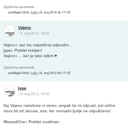
Zgodovina sprememb…
predlagal izbris:
kalko
(
6. avg 2012 ob 17:15
)
Vajenc
::
6. avg 2012, 16:25
Vajenc> Jaz mu največkrat odpustim ...
jype>
Preklet kristjan!
Vajenc> ... ker je tako odkrit.♥
Zgodovina sprememb…
predlagal izbris:
kalko
(
6. avg 2012 ob 17:15
)
jype
::
6. avg 2012, 16:30
Saj Vajenc načeloma ni veren, ampak če mi odpusti, pol očitno
mora bit od Jezusa, ane, ker
ljudje ne odpuščamo!
normalni
WarpedOne> Preklet musliman.