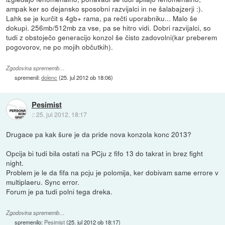
ampak ker so dejansko sposobni razvijalci in ne šalabajzerji :).
Lahk se je kurčit s 4gb+ rama, pa rečti uporabniku... Malo še
dokupi. 256mb/512mb za vse, pa se hitro vidi. Dobri razvijalci, so
tudi z obstoječo generacijo konzol še čisto zadovolni(kar preberem
pogovorov, ne po mojih občutkih).
Zgodovina sprememb…
spremenil:
dolenc
(
25. jul 2012 ob 18:06
)
Pesimist
::
25. jul 2012, 18:17
Drugace pa kak šure je da pride nova konzola konc 2013?
Opcija bi tudi bila ostati na PCju z fifo 13 do takrat in brez fight
night.
Problem je le da fifa na pcju je polomija, ker dobivam same errore v
multiplaeru. Sync error.
Forum je pa tudi polni tega dreka.
Zgodovina sprememb…
spremenilo:
Pesimist
(
25. jul 2012 ob 18:17
)