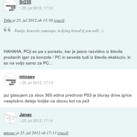
St235
::
25. jul 2012, 17:12
Tr0n
je
25. jul 2012 ob 15:50
izjavil
:
Fantje, konzole zamirajo. A dying breed if you will. :)
HAHAHA, PCji so pa v porastu, kar je jasno razvidno iz števila
prodanih iger za konzole / PC in seveda tudi iz števila ekskluziv, ki
so na voljo samo za PC...
mtosev
::
25. jul 2012, 17:13
jaz glasujem za xbox 360.edina prednost PS3 je bluray drive.igrice
nasplošno delajo boljše na xboxu kot na ps3
Janac
::
25. jul 2012, 17:14
mtosev
je
25. jul 2012 ob 17:13
izjavil
: