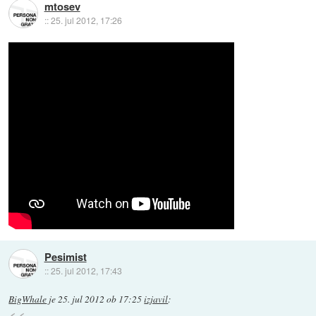
mtosev
::
25. jul 2012, 17:26
Pesimist
::
25. jul 2012, 17:43
BigWhale
je
25. jul 2012 ob 17:25
izjavil
: