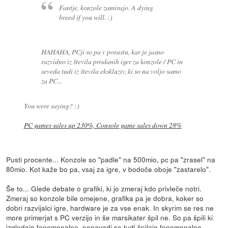
Fantje, konzole zamirajo. A dying
breed if you will. :)
HAHAHA, PCji so pa v porastu, kar je jasno
razvidno iz števila prodanih iger za konzole / PC in
seveda tudi iz števila ekskluziv, ki so na voljo samo
za PC...
You were saying? :)
PC games sales up 230%, Console game sales down 28%
Pusti procente... Konzole so "padle" na 500mio, pc pa "zrasel" na
80mio. Kot kaže bo pa, vsaj za igre, v bodoče oboje "zastarelo".
Še to... Glede debate o grafiki, ki jo zmeraj kdo privleče notri.
Zmeraj so konzole bile omejene, grafika pa je dobra, koker so
dobri razvijalci igre, hardware je za vse enak. In skyrim se res ne
more primerjat s PC verzijo in še marsikater špil ne. So pa špili ki
izgledajo fenomenalno, ponavadi se tudi špilajo fenomenalno,