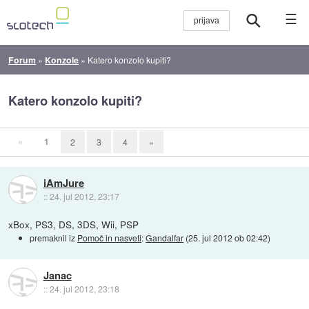
☰
Forum
»
Konzole
»
Katero konzolo kupiti?
Katero konzolo kupiti?
«
1
2
3
4
»
iAmJure
::
24. jul 2012, 23:17
xBox, PS3, DS, 3DS, Wii, PSP
premaknil iz
Pomoč in nasveti
:
Gandalfar
(
25. jul 2012 ob 02:42
)
Janac
::
24. jul 2012, 23:18