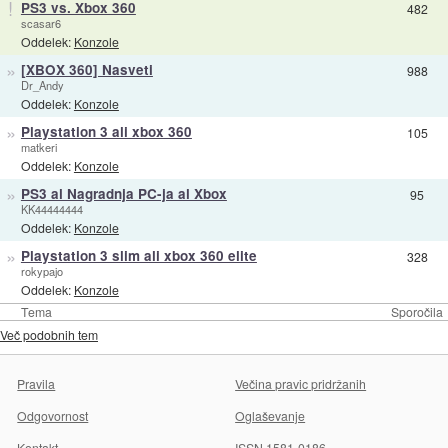
!
PS3 vs. Xbox 360
482
scasar6
Oddelek:
Konzole
»
[XBOX 360] Nasveti
988
Dr_Andy
Oddelek:
Konzole
»
Playstation 3 ali xbox 360
105
matkeri
Oddelek:
Konzole
»
PS3 al Nagradnja PC-ja al Xbox
95
KK44444444
Oddelek:
Konzole
»
Playstation 3 slim ali xbox 360 elite
328
rokypajo
Oddelek:
Konzole
Tema
Sporočila
Več podobnih tem
Pravila
Večina pravic pridržanih
Odgovornost
Oglaševanje
Kontakt
ISSN 1581-0186