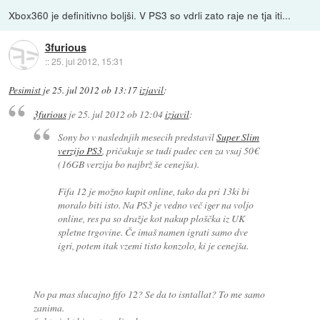
Xbox360 je definitivno boljši. V PS3 so vdrli zato raje ne tja iti...
3furious
::
25. jul 2012, 15:31
Pesimist
je
25. jul 2012 ob 13:17
izjavil
:
3furious
je
25. jul 2012 ob 12:04
izjavil
:
Sony bo v naslednjih mesecih predstavil
Super Slim
verzijo PS3
, pričakuje se tudi padec cen za vsaj 50€
(16GB verzija bo najbrž še cenejša).
Fifa 12 je možno kupit online, tako da pri 13ki bi
moralo biti isto. Na PS3 je vedno več iger na voljo
online, res pa so dražje kot nakup ploščka iz UK
spletne trgovine. Če imaš namen igrati samo dve
igri, potem itak vzemi tisto konzolo, ki je cenejša.
No pa mas slucajno fifo 12? Se da to isntallat? To me samo
zanima.