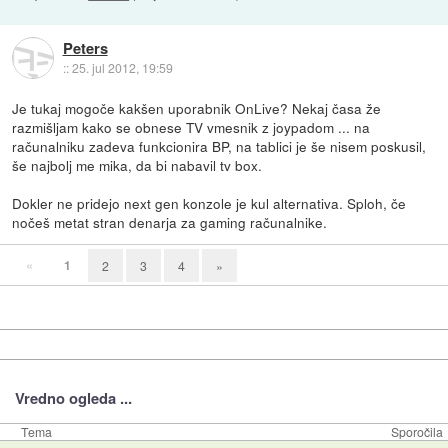
Peters
::
25. jul 2012, 19:59
Je tukaj mogoče kakšen uporabnik OnLive? Nekaj časa že
razmišljam kako se obnese TV vmesnik z joypadom ... na
računalniku zadeva funkcionira BP, na tablici je še nisem poskusil,
še najbolj me mika, da bi nabavil tv box.
Dokler ne pridejo next gen konzole je kul alternativa. Sploh, če
nočeš metat stran denarja za gaming računalnike.
«
1
2
3
4
»
Vredno ogleda ...
Tema
Sporočila