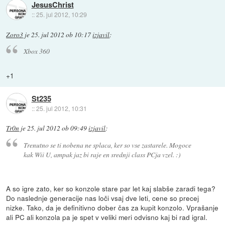
JesusChrist
::
25. jul 2012, 10:29
Zoro3
je
25. jul 2012 ob 10:17
izjavil
:
Xbox 360
+1
St235
::
25. jul 2012, 10:31
Tr0n
je
25. jul 2012 ob 09:49
izjavil
:
Trenutno se ti nobena ne splaca, ker so vse zastarele. Mogoce
kak Wii U, ampak jaz bi raje en srednji class PCja vzel. :)
A so igre zato, ker so konzole stare par let kaj slabše zaradi tega?
Do naslednje generacije nas loči vsaj dve leti, cene so precej
nizke. Tako, da je definitivno dober čas za kupit konzolo. Vprašanje
ali PC ali konzola pa je spet v veliki meri odvisno kaj bi rad igral.