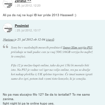
Zeratul ^^
::
25. jul 2012, 12:20
Ali pa da naj ne kupi IB ker pride 2013 Hasswell :)
Pesimist
::
25. jul 2012, 13:17
3furious
je
25. jul 2012 ob 12:04
izjavil
:
Sony bo v naslednjih mesecih predstavil
Super Slim verzijo PS3
,
pričakuje se tudi padec cen za vsaj 50€ (16GB verzija bo najbrž
še cenejša).
Fifa 12 je možno kupit online, tako da pri 13ki bi moralo biti
isto. Na PS3 je vedno več iger na voljo online, res pa so dražje
kot nakup ploščka iz UK spletne trgovine. Če imaš namen igrati
samo dve igri, potem itak vzemi tisto konzolo, ki je cenejša.
No pa mas slucajno fifo 12? Se da to isntallat? To me samo
zanima.
fight night bi pa te online kupo yes.