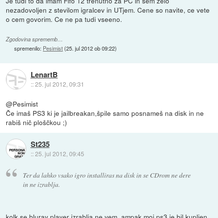
Je tudi to da imam Fifo 12 trenutno za PC in sem zelo
nezadovoljen z stevilom igralcev in UTjem. Cene so navite, ce vete
o cem govorim. Ce ne pa tudi vseeno.
Zgodovina sprememb…
spremenilo:
Pesimist
(
25. jul 2012 ob 09:22
)
LenartB
::
25. jul 2012, 09:31
@Pesimist
Če imaš PS3 ki je jailbreakan,špile samo posnameš na disk in ne
rabiš nič ploščkou ;)
St235
::
25. jul 2012, 09:45
Ter da lahko vsako igro installiras na disk in se CDrom ne dere
in ne izrablja.
kolk se bluray player izrablja ne vem, ampak moj ps3 je bil kupljen