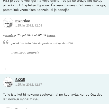
PS3 je vedno več iger na voljo online, res pa so dražje kot nakup
ploščka iz UK spletne trgovine. Če imaš namen igrati samo dve igri,
potem itak vzemi tisto konzolo, ki je cenejša.
manniac
::
25. jul 2012, 12:08
gendale
je
25. jul 2012 ob 08:34
izjavil
:
počaki še kako leto, da prideta ps4 in xbox720
trenutne so zastarele
+1
St235
::
25. jul 2012, 12:17
To je isto kot bi nekomu svetoval naj ne kupi avta, ker bo čez dve
leti novejši model zunaj.