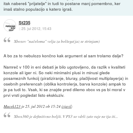
itak nabereš "prijatelje" in tudi to postane manj pomembno, ker
imaš stalno populacijo s katero igraš.
St235
::
25. jul 2012, 15:43
Xboxov "načeloma" velja za bolšega(jaz se strinjam)
A bo za to nebulozo končno kak argument al sam trolamo dalje?
Namreč v 100 in eni debati je bilo ugotovljeno, da razlik v kvaliteti
konzole ali iger ni. So neki minimalni plusi in minusi glede
posameznih funkcij (piratiziranje, bluray, plačljivost multiplayerja) in
osebnih preferencah (oblika kontrolerja, barva konzole) ampak to
je pa tudi to. Vsak, ki se znajde pred dilemo xbox vs ps bi moral v
prvi vrsti pogledat listo ekskluziv.
Mucek123
je
25. jul 2012 ob 15:24
izjavil
:
Xbox360 je definitivno boljši. V PS3 so vdrli zato raje ne tja iti...