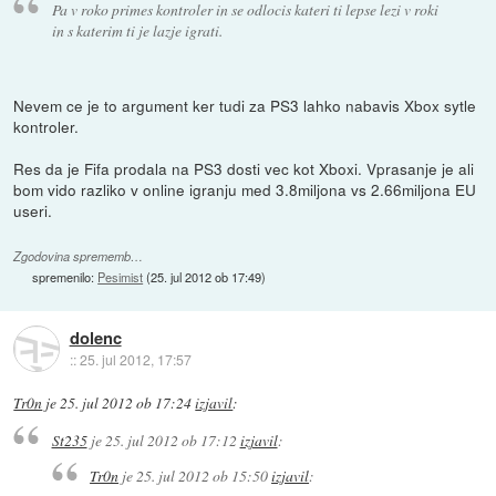
Pa v roko primes kontroler in se odlocis kateri ti lepse lezi v roki
in s katerim ti je lazje igrati.
Nevem ce je to argument ker tudi za PS3 lahko nabavis Xbox sytle
kontroler.
Res da je Fifa prodala na PS3 dosti vec kot Xboxi. Vprasanje je ali
bom vido razliko v online igranju med 3.8miljona vs 2.66miljona EU
useri.
Zgodovina sprememb…
spremenilo:
Pesimist
(
25. jul 2012 ob 17:49
)
dolenc
::
25. jul 2012, 17:57
Tr0n
je
25. jul 2012 ob 17:24
izjavil
:
St235
je
25. jul 2012 ob 17:12
izjavil
:
Tr0n
je
25. jul 2012 ob 15:50
izjavil
: