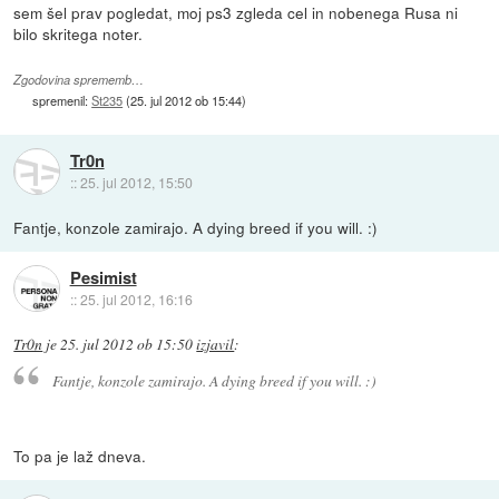
sem šel prav pogledat, moj ps3 zgleda cel in nobenega Rusa ni
bilo skritega noter.
Zgodovina sprememb…
spremenil:
St235
(
25. jul 2012 ob 15:44
)
Tr0n
::
25. jul 2012, 15:50
Fantje, konzole zamirajo. A dying breed if you will. :)
Pesimist
::
25. jul 2012, 16:16
Tr0n
je
25. jul 2012 ob 15:50
izjavil
:
Fantje, konzole zamirajo. A dying breed if you will. :)
To pa je laž dneva.