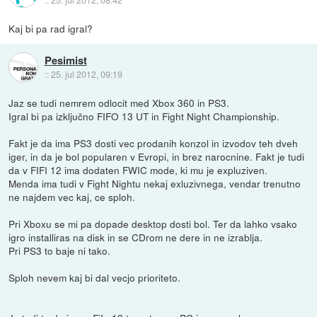
Kaj bi pa rad igral?
Pesimist
::
25. jul 2012, 09:19
Jaz se tudi nemrem odlocit med Xbox 360 in PS3.
Igral bi pa izključno FIFO 13 UT in Fight Night Championship.
Fakt je da ima PS3 dosti vec prodanih konzol in izvodov teh dveh
iger, in da je bol popularen v Evropi, in brez narocnine. Fakt je tudi
da v FIFI 12 ima dodaten FWIC mode, ki mu je expluziven.
Menda ima tudi v Fight Nightu nekaj exluzivnega, vendar trenutno
ne najdem vec kaj, ce sploh.
Pri Xboxu se mi pa dopade desktop dosti bol. Ter da lahko vsako
igro installiras na disk in se CDrom ne dere in ne izrablja.
Pri PS3 to baje ni tako.
Sploh nevem kaj bi dal vecjo prioriteto.