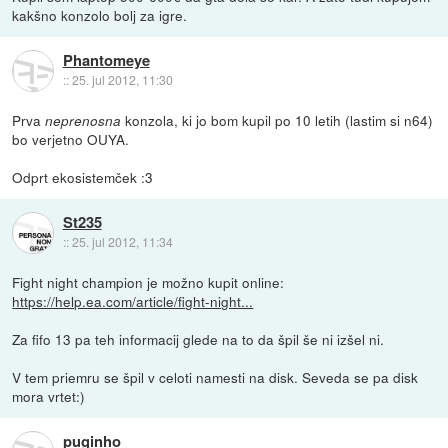
kakšno konzolo bolj za igre.
Phantomeye
::
25. jul 2012, 11:30
Prva
konzola, ki jo bom kupil po 10 letih (lastim si n64)
neprenosna
bo verjetno OUYA.
Odprt ekosistemček :3
St235
::
25. jul 2012, 11:34
Fight night champion je možno kupit online:
https://help.ea.com/article/fight-night...
Za fifo 13 pa teh informacij glede na to da špil še ni izšel ni.
V tem priemru se špil v celoti namesti na disk. Seveda se pa disk
mora vrtet:)
puginho