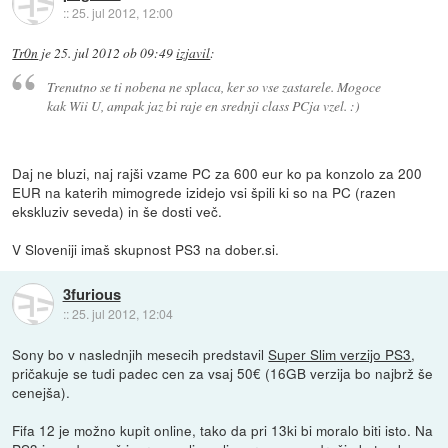
::
25. jul 2012, 12:00
Tr0n
je
25. jul 2012 ob 09:49
izjavil
:
Trenutno se ti nobena ne splaca, ker so vse zastarele. Mogoce
kak Wii U, ampak jaz bi raje en srednji class PCja vzel. :)
Daj ne bluzi, naj rajši vzame PC za 600 eur ko pa konzolo za 200
EUR na katerih mimogrede izidejo vsi špili ki so na PC (razen
ekskluziv seveda) in še dosti več.
V Sloveniji imaš skupnost PS3 na dober.si.
3furious
::
25. jul 2012, 12:04
Sony bo v naslednjih mesecih predstavil
Super Slim verzijo PS3
,
pričakuje se tudi padec cen za vsaj 50€ (16GB verzija bo najbrž še
cenejša).
Fifa 12 je možno kupit online, tako da pri 13ki bi moralo biti isto. Na