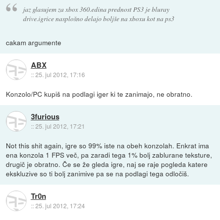
jaz glasujem za xbox 360.edina prednost PS3 je bluray
drive.igrice nasplošno delajo boljše na xboxu kot na ps3
cakam argumente
ABX
::
25. jul 2012, 17:16
Konzolo/PC kupiš na podlagi iger ki te zanimajo, ne obratno.
3furious
::
25. jul 2012, 17:21
Not this shit again, igre so 99% iste na obeh konzolah. Enkrat ima
ena konzola 1 FPS več, pa zaradi tega 1% bolj zablurane teksture,
drugič je obratno. Če se že gleda igre, naj se raje pogleda katere
ekskluzive so ti bolj zanimive pa se na podlagi tega odločiš.
Tr0n
::
25. jul 2012, 17:24