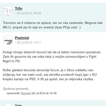
Tr0n
::
25. jul 2012, 09:49
Trenutno se ti nobena ne splaca, ker so vse zastarele. Mogoce kak
Wii U, ampak jaz bi raje en srednji class PCja vzel. :)
Pesimist
::
25. jul 2012, 10:11
Kolegi nimajo dobenih konzol tak da ta faktor nemorem upostevat.
Zato lih govorim da me mika tista z vecjim communitijem v Fight
Night In Fifi.
Kolko gledam konzole slovenije forum, je v Xbox oddelku vec
zivljenja, kar me malo cudi, sej stevilke prodanih kopij iger v EU
krepko kazejo na PS3. V fifi pa sploh, ker je miljonska razlika.
Zgodovina sprememb…
spremenilo:
Pesimist
(
25. jul 2012 ob 10:19
)
Tr0n