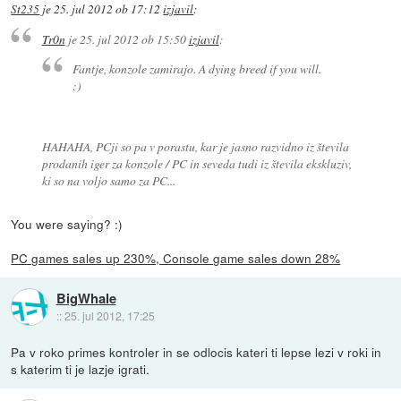
St235
je
25. jul 2012 ob 17:12
izjavil
:
Tr0n
je
25. jul 2012 ob 15:50
izjavil
:
Fantje, konzole zamirajo. A dying breed if you will.
:)
HAHAHA, PCji so pa v porastu, kar je jasno razvidno iz števila
prodanih iger za konzole / PC in seveda tudi iz števila ekskluziv,
ki so na voljo samo za PC...
You were saying? :)
PC games sales up 230%, Console game sales down 28%
BigWhale
::
25. jul 2012, 17:25
Pa v roko primes kontroler in se odlocis kateri ti lepse lezi v roki in
s katerim ti je lazje igrati.