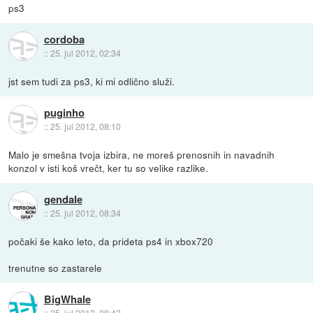
ps3
cordoba
::
25. jul 2012, 02:34
jst sem tudi za ps3, ki mi odlično služi.
puginho
::
25. jul 2012, 08:10
Malo je smešna tvoja izbira, ne moreš prenosnih in navadnih
konzol v isti koš vrečt, ker tu so velike razlike.
gendale
::
25. jul 2012, 08:34
počaki še kako leto, da prideta ps4 in xbox720
trenutne so zastarele
BigWhale
::
25. jul 2012, 08:42