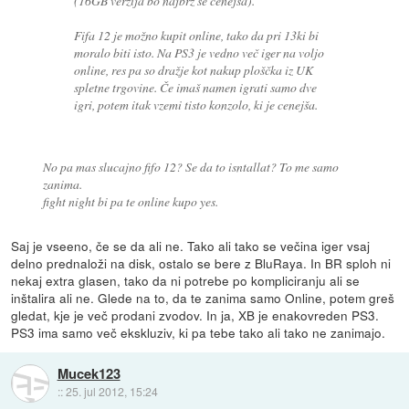
(16GB verzija bo najbrž še cenejša).
Fifa 12 je možno kupit online, tako da pri 13ki bi
moralo biti isto. Na PS3 je vedno več iger na voljo
online, res pa so dražje kot nakup ploščka iz UK
spletne trgovine. Če imaš namen igrati samo dve
igri, potem itak vzemi tisto konzolo, ki je cenejša.
No pa mas slucajno fifo 12? Se da to isntallat? To me samo
zanima.
fight night bi pa te online kupo yes.
Saj je vseeno, če se da ali ne. Tako ali tako se večina iger vsaj
delno prednaloži na disk, ostalo se bere z BluRaya. In BR sploh ni
nekaj extra glasen, tako da ni potrebe po kompliciranju ali se
inštalira ali ne. Glede na to, da te zanima samo Online, potem greš
gledat, kje je več prodani zvodov. In ja, XB je enakovreden PS3.
PS3 ima samo več ekskluziv, ki pa tebe tako ali tako ne zanimajo.
Mucek123
::
25. jul 2012, 15:24