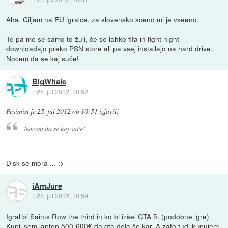
Aha. Ciljam na EU igralce, za slovensko sceno mi je vseeno.
Te pa me se samo to žuli, če se lahko fifa in fight night
downloadajo preko PSN store ali pa vsej installajo na hard drive.
Nocem da se kaj suče!
BigWhale
::
25. jul 2012, 10:52
Pesimist
je
25. jul 2012 ob 10:51
izjavil
:
Nocem da se kaj suče!
Disk se mora ... ;>
iAmJure
::
25. jul 2012, 10:59
Igral bi Saints Row the third in ko bi izšel GTA 5. (podobne igre)
Kupil sem laptop 500-600€ da gta dela še kar. A zato tudi kupujem