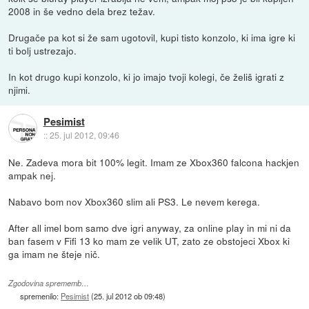
2008 in še vedno dela brez težav.
Drugače pa kot si že sam ugotovil, kupi tisto konzolo, ki ima igre ki
ti bolj ustrezajo.
In kot drugo kupi konzolo, ki jo imajo tvoji kolegi, če želiš igrati z
njimi.
Pesimist
::
25. jul 2012, 09:46
Ne. Zadeva mora bit 100% legit. Imam ze Xbox360 falcona hackjen
ampak nej.
Nabavo bom nov Xbox360 slim ali PS3. Le nevem kerega.
After all imel bom samo dve igri anyway, za online play in mi ni da
ban fasem v Fifi 13 ko mam ze velik UT, zato ze obstojeci Xbox ki
ga imam ne šteje nič.
Zgodovina sprememb…
spremenilo:
Pesimist
(
25. jul 2012 ob 09:48
)