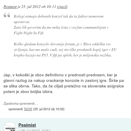
Pesimist
je
25. jul 2012 ob 10:11
izjavil
:
Kolegi nimajo dobenih konzol tak da ta faktor nemorem
upostevat.
Zato lih govorim da me mika tista z vecjim communitijem v
Fight Night In Fifi.
Kolko gledam konzole slovenije forum, je v Xbox oddelku vec
zivljenja, kar me malo cudi, sej stevilke prodanih kopij iger v EU
krepko kazejo na PS3. V fifi pa sploh, ker je miljonska razlika.
Jap, v kokoški je xbox definitivno v prednosti predvsem, ker je
glavni razlog za nakup crackanje konzole in zastonj igre. Širše pa
se slika obrne. Tako, da če ciljaš pretežno na slovenske soigralce
potem je xbox boljša izbira.
Zgodovina sprememb…
spremenil:
St235
(
25. jul 2012 ob 10:33
)
Pesimist
::
25. jul 2012, 10:51