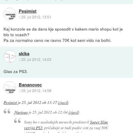
Pesimist
::
25. jul 2012, 13:51
Kaj konzole se da dans kje sposodit v kakem mario shopu kot je
blo to vcasih?
Pa za normalno ceno ne ravno 70€ kot sem vido na bolhi.
skika
::
25. jul 2012, 14:03
Glas za PS3.
Bananovec
::
25. jul 2012, 14:58
Pesimist
je
25. jul 2012 ob 13:17
izjavil
:
3furious
je
25. jul 2012 ob 12:04
izjavil
:
Sony bo v naslednjih mesecih predstavil
Super Slim
verzijo PS3
, pričakuje se tudi padec cen za vsaj 50€