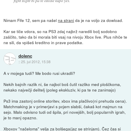
fight night bi pa te online kupo yes.
Nimam Fife 12, sem pa našel
na strani
da je na voljo za dowload.
Kar se tiče vdora, so na PS3 zdaj najbrž naredili bolj sodobno
zaščito, tako da bi morala biti vsaj na nivoju Xbox live. Plus nihče te
ne sili, da vpišeš kreditno in prave podatke.
dolenc
::
25. jul 2012, 15:38
A v mojega tudi? Me bodo rusi ukradli?
Nekih bajnih razlik ni, še najbol boš čutil razliko med ploščkoma,
nekako največji delitelj (poleg ekskluziv, ki pa te ne zanimajo)
Ps3 ima zastonj online storitev, xbox ima plačlivo(ni prehuda cena).
Matchmaking je v primerjavi s pcjem slabši, čakaš kot majmun na
sejo. Malo odvisno tudi od špila, pri novejših, bolj popularnih igrah,
je to manj opazno.
Xboxov "načeloma" velja za bolšega(jaz se strinjam). Čez čas si