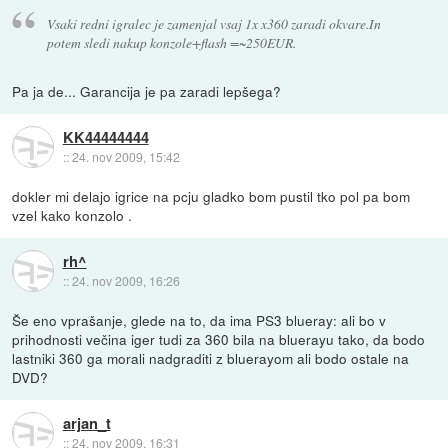
Vsaki redni igralec je zamenjal vsaj 1x x360 zaradi okvare.In
potem sledi nakup konzole+flash =~250EUR.
Pa ja de... Garancija je pa zaradi lepšega?
KK44444444
::
24. nov 2009, 15:42
dokler mi delajo igrice na pcju gladko bom pustil tko pol pa bom
vzel kako konzolo .
rh^
::
24. nov 2009, 16:26
Še eno vprašanje, glede na to, da ima PS3 blueray: ali bo v
prihodnosti večina iger tudi za 360 bila na bluerayu tako, da bodo
lastniki 360 ga morali nadgraditi z bluerayom ali bodo ostale na
DVD?
arjan_t
::
24. nov 2009, 16:31