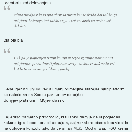
premikal med delovanjem.
edina prednost ki jo ima xbox so pirati ker je škoda dat toliko za
original, katerega boš lahko vrgu v koš za smeti ko ne bo več
delal!!!
Bla bla bla
PS3 pa je namenjen tistim ko jim ni težko iz tujine naročit par
originalov, po možnosti platinum serije, za katere daš malo več
kot bi te prišu prazen bluray medij...
Cene iger v tujini so več ali manj primerljive(starejše multiplatform
so načeloma na Xboxu par funtov cenejše)
Sonyjev platinum = MSjev classic
Lej edino pametno priporočilo, ki ti lahko dam je da si pogledaš
kakšne igre ti obe konzoli ponujata, saj nekatere bisere boš videl le
na določeni konzoli, tako da če si fan MGS, God of war, R&C vzemi