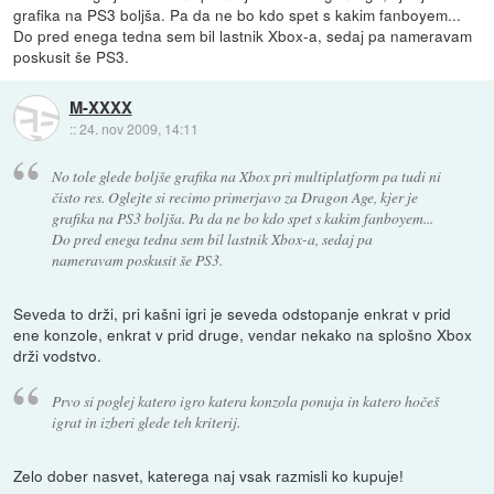
grafika na PS3 boljša. Pa da ne bo kdo spet s kakim fanboyem...
Do pred enega tedna sem bil lastnik Xbox-a, sedaj pa nameravam
poskusit še PS3.
M-XXXX
::
24. nov 2009, 14:11
No tole glede boljše grafika na Xbox pri multiplatform pa tudi ni
čisto res. Oglejte si recimo primerjavo za Dragon Age, kjer je
grafika na PS3 boljša. Pa da ne bo kdo spet s kakim fanboyem...
Do pred enega tedna sem bil lastnik Xbox-a, sedaj pa
nameravam poskusit še PS3.
Seveda to drži, pri kašni igri je seveda odstopanje enkrat v prid
ene konzole, enkrat v prid druge, vendar nekako na splošno Xbox
drži vodstvo.
Prvo si poglej katero igro katera konzola ponuja in katero hočeš
igrat in izberi glede teh kriterij.
Zelo dober nasvet, katerega naj vsak razmisli ko kupuje!