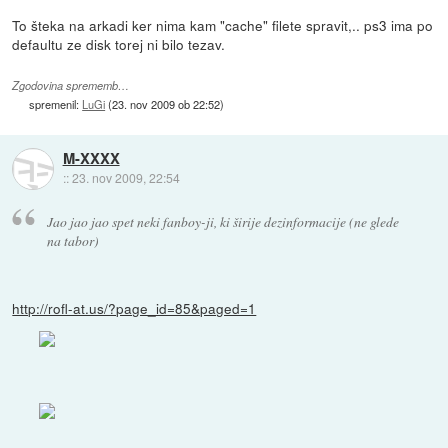
To šteka na arkadi ker nima kam "cache" filete spravit,.. ps3 ima po
defaultu ze disk torej ni bilo tezav.
Zgodovina sprememb…
spremenil:
LuGi
(
23. nov 2009 ob 22:52
)
M-XXXX
::
23. nov 2009, 22:54
Jao jao jao spet neki fanboy-ji, ki širije dezinformacije (ne glede
na tabor)
http://rofl-at.us/?page_id=85&paged=1