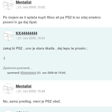
Mentalist
::
21. nov 2009, 15:02
Po mojem se ti splača kupit Xbox ali pa PS2 ki so zdaj smešno
poceni in ga daj čipat.
KK44444444
::
21. nov 2009, 15:04
zakaj bi PS2 , uno je stara škatla , dej lepo te prosim ;
;)
Zgodovina sprememb…
spremenil:
KK44444444
(
21. nov 2009 ob 15:04
)
Mentalist
::
21. nov 2009, 15:48
No, samo predlog, meni je PS2 všeč.