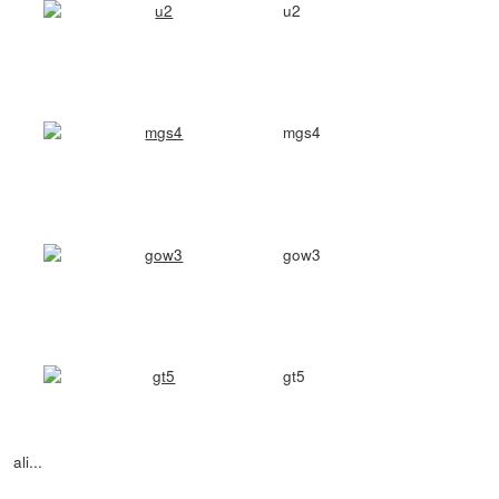
u2
mgs4
gow3
gt5
ali...