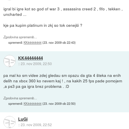
igral bi igre kot so god of war 3 , assassins creed 2 , fifo , tekken ,
uncharted ...
kje pa kupim platinum in zkj so tok cenejši ?
Zgodovina sprememb…
spremenil:
KK44444444
(
23. nov 2009 ob 22:43
)
KK44444444
::
23. nov 2009, 22:50
pa mal ko sm videe zdej gledau sm opazu da gta 4 šteka na enih
delih na xbox 360 ko nevem kaj ! , na kakih 25 fps pade pomojem
,a ps3 pa ga igra brez problema . :D
Zgodovina sprememb…
spremenil:
KK44444444
(
23. nov 2009 ob 22:50
)
LuGi
::
23. nov 2009, 22:52