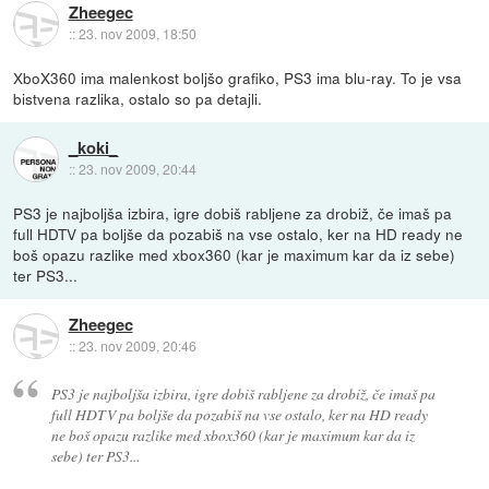
Zheegec
::
23. nov 2009, 18:50
XboX360 ima malenkost boljšo grafiko, PS3 ima blu-ray. To je vsa
bistvena razlika, ostalo so pa detajli.
_koki_
::
23. nov 2009, 20:44
PS3 je najboljša izbira, igre dobiš rabljene za drobiž, če imaš pa
full HDTV pa boljše da pozabiš na vse ostalo, ker na HD ready ne
boš opazu razlike med xbox360 (kar je maximum kar da iz sebe)
ter PS3...
Zheegec
::
23. nov 2009, 20:46
PS3 je najboljša izbira, igre dobiš rabljene za drobiž, če imaš pa
full HDTV pa boljše da pozabiš na vse ostalo, ker na HD ready
ne boš opazu razlike med xbox360 (kar je maximum kar da iz
sebe) ter PS3...