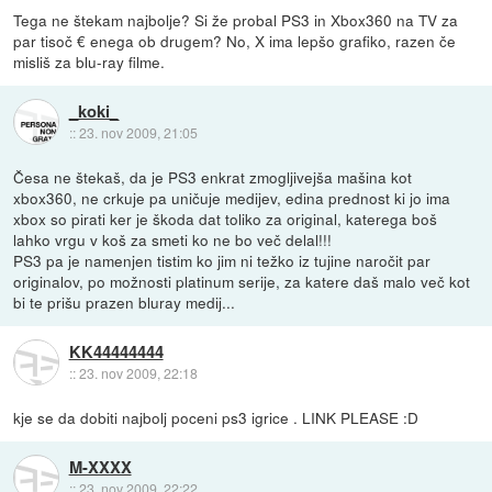
Tega ne štekam najbolje? Si že probal PS3 in Xbox360 na TV za
par tisoč € enega ob drugem? No, X ima lepšo grafiko, razen če
misliš za blu-ray filme.
_koki_
::
23. nov 2009, 21:05
Česa ne štekaš, da je PS3 enkrat zmogljivejša mašina kot
xbox360, ne crkuje pa uničuje medijev, edina prednost ki jo ima
xbox so pirati ker je škoda dat toliko za original, katerega boš
lahko vrgu v koš za smeti ko ne bo več delal!!!
PS3 pa je namenjen tistim ko jim ni težko iz tujine naročit par
originalov, po možnosti platinum serije, za katere daš malo več kot
bi te prišu prazen bluray medij...
KK44444444
::
23. nov 2009, 22:18
kje se da dobiti najbolj poceni ps3 igrice . LINK PLEASE :D
M-XXXX
::
23. nov 2009, 22:22