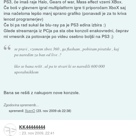
PS3, če imaš raje Halo, Gears of war, Mass effect vzemi XBox.
Če boš v glavnem igral multiplatform igre ti priporočam XboX saj
ima načeloma lepšo manj sprano grafiko (ponavadi je za to kriva
lenost programerjev)
Če bi pa rad sukal še blu-ray pa je PS3 edina izbira :)
Glede streamanja iz PCja pa sta obe konzoli enakovredni, čeprav
mi vmesnik za potovanje po videu osebno boljši na PS3 ;)
se pravi , vzemem xbox 360 , ga flasham , pobiram piratske , kaj
pa naredim za ban od live .?
kko se bana rešit . al pa te stvari ki so naredili 600 000
uporabnikkom
Bana se rešiš z nakupom nove konzole.
Zgodovina sprememb…
spremenil:
XsenO
(
23. nov 2009 ob 22:38
)
KK44444444
::
23. nov 2009, 22:41