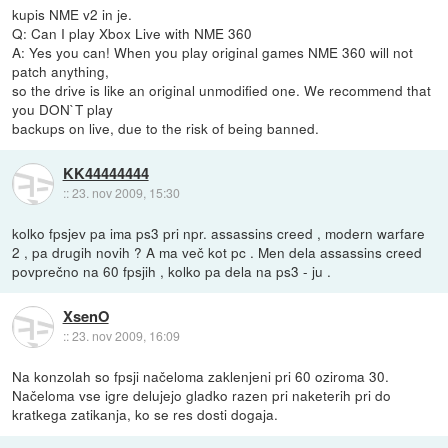
kupis NME v2 in je.
Q: Can I play Xbox Live with NME 360
A: Yes you can! When you play original games NME 360 will not
patch anything,
so the drive is like an original unmodified one. We recommend that
you DON`T play
backups on live, due to the risk of being banned.
KK44444444
::
23. nov 2009, 15:30
kolko fpsjev pa ima ps3 pri npr. assassins creed , modern warfare
2 , pa drugih novih ? A ma več kot pc . Men dela assassins creed
povprečno na 60 fpsjih , kolko pa dela na ps3 - ju .
XsenO
::
23. nov 2009, 16:09
Na konzolah so fpsji načeloma zaklenjeni pri 60 oziroma 30.
Načeloma vse igre delujejo gladko razen pri naketerih pri do
kratkega zatikanja, ko se res dosti dogaja.