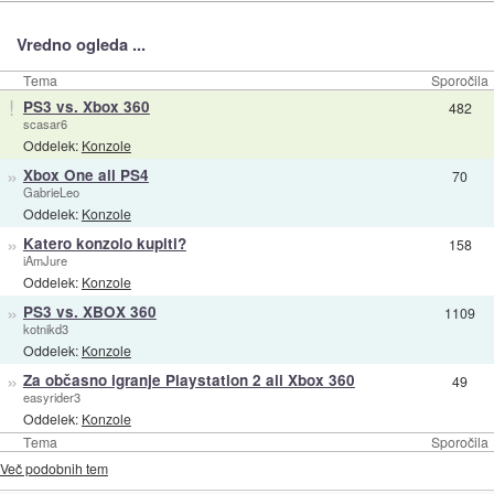
Vredno ogleda ...
Tema
Sporočila
!
PS3 vs. Xbox 360
482
scasar6
Oddelek:
Konzole
»
Xbox One ali PS4
70
GabrieLeo
Oddelek:
Konzole
»
Katero konzolo kupiti?
158
iAmJure
Oddelek:
Konzole
»
PS3 vs. XBOX 360
1109
kotnikd3
Oddelek:
Konzole
»
Za občasno igranje Playstation 2 ali Xbox 360
49
easyrider3
Oddelek:
Konzole
Tema
Sporočila
Več podobnih tem