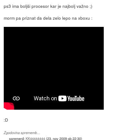
ps3 ima boljši procesor kar je najbolj važno ;)
morm pa priznat da dela zelo lepo na xboxu :
:D
Zgodovina sprememb…
spremenil:
KK44444444
(
23. nov 2009 ob 22:30
)