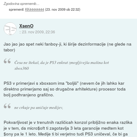
Zgodovina sprememb…
spremenil:
KK44444444
(
23. nov 2009 ob 22:32
)
XsenO
::
23. nov 2009, 22:36
Jao jao jao spet neki fanboy-ji, ki širije dezinformacije (ne glede na
tabor)
Česa ne štekaš, da je PS3 enkrat zmogljivejša mašina kot
xbox360
PS3 v primerjavi s xboxsom ima "boljši" (nevem če jih lahko kar
direktno primerjamo saj so drugačne arhitekture) procesor toda
bolj podhranjeno grafično.
ne crkuje pa uničuje medijev,
Pokvarljivost je v trenutnih različicah konzol pribljižno enaka razlika
je v tem, da micro$oft ti zagotavlja 3 leta garancije medtem kot
$ony pa le 1 leto. Medije ti bi verjetno tudi PS3 uničeval, če bi ga