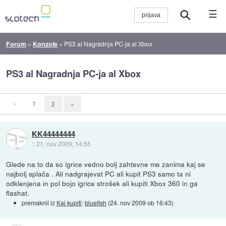
☰
Forum
»
Konzole
»
PS3 al Nagradnja PC-ja al Xbox
PS3 al Nagradnja PC-ja al Xbox
«
1
2
»
KK44444444
::
21. nov 2009, 14:55
Glede na to da so igrice vedno bolj zahtevne me zanima kaj se
najbolj splača . Ali nadgrajevat PC ali kupit PS3 samo ta ni
odklenjena in pol bojo igrice strošek ali kupiti Xbox 360 in ga
flashat.
premaknil iz
Kaj kupiti
:
bluefish
(
24. nov 2009 ob 16:43
)