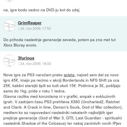
ne, igre bodo vedno na DVD-ju kot do zdaj
GrimReaper
::
24. nov 2009, 17:50
Do prihoda naslednje generacije seveda, potem pa zna met tut
Xbox Bluray enoto.
3furious
::
24. nov 2009, 18:33
Nove igre za PS3 naročam preko
spleta
, največ sem dal za novo
igro 45€, imajo pa recimo v akciji Borderlands in NFS Shift za cca
25€, kakšni starejši špili so tudi okoli 15€. Poštnina je 3£, pošiljajo
samo do 1kg, pride v roku 1 tedna.
Glavna razlika med konzolama ni v grafiki, ampak v exkluzivnih
igrah. V zadnjem času PS3 prehiteva X360 (Uncharted2, Ratchet
and Clank: A Crack in time, Demon's Souls, God of War collection),
medtem ko so napovedani nasledniki nekaterih najboljših iger
prejšnje generacije (God of War 3, GT5, Last Guardian - spiritualni
naslednik Shadow of the Colossus) ter nekaj zanimivih novih IPjev