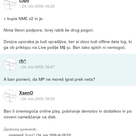
c3p0
::
24. nov 2009, 09:25
> kupis NME v2 in je.
Nima liteon podpore, torej rabiš še drug pogon.
Dvojna uporaba je tudi vprašljiva, ker si xbox tudi offline dela log, ki
ga ob priklopu na Live pošlje M$-ju. Ban tako sploh ni nemogoč.
rh^
::
24. nov 2009, 09:47
A ban pomeni, da MP ne moreš igrat prek neta?
XsenO
::
24. nov 2009, 09:53
Ban ti onemogoča online play, pobiranje demotov in dodatkov in po
novem nameščanje na disk.
Zgodovina sprememb…
spremenil:
XsenO
(
24. nov 2009 ob 09:53
)