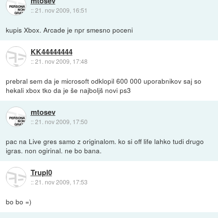
mtosev
::
21. nov 2009, 16:51
kupis Xbox. Arcade je npr smesno poceni
KK44444444
::
21. nov 2009, 17:48
prebral sem da je microsoft odklopil 600 000 uporabnikov saj so
hekali xbox tko da je še najboljš novi ps3
mtosev
::
21. nov 2009, 17:50
pac na Live gres samo z originalom. ko si off life lahko tudi drugo
igras. non ogirinal. ne bo bana.
Trupl0
::
21. nov 2009, 17:53
bo bo =)