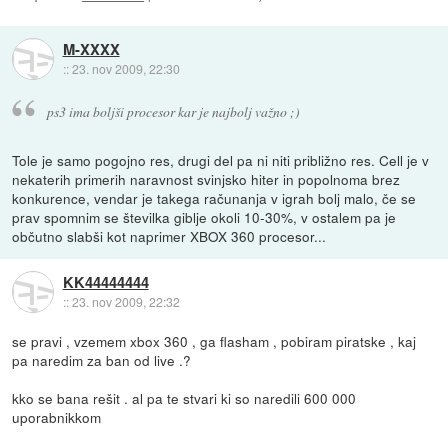
M-XXXX
::
23. nov 2009, 22:30
ps3 ima boljši procesor kar je najbolj važno ;)
Tole je samo pogojno res, drugi del pa ni niti približno res. Cell je v
nekaterih primerih naravnost svinjsko hiter in popolnoma brez
konkurence, vendar je takega računanja v igrah bolj malo, če se
prav spomnim se številka giblje okoli 10-30%, v ostalem pa je
občutno slabši kot naprimer XBOX 360 procesor...
KK44444444
::
23. nov 2009, 22:32
se pravi , vzemem xbox 360 , ga flasham , pobiram piratske , kaj
pa naredim za ban od live .?
kko se bana rešit . al pa te stvari ki so naredili 600 000
uporabnikkom