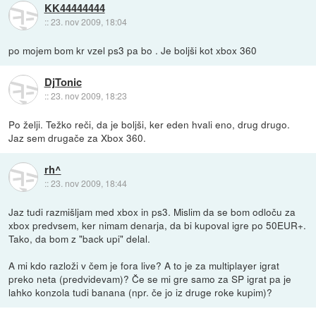
KK44444444
::
23. nov 2009, 18:04
po mojem bom kr vzel ps3 pa bo . Je boljši kot xbox 360
DjTonic
::
23. nov 2009, 18:23
Po želji. Težko reči, da je boljši, ker eden hvali eno, drug drugo.
Jaz sem drugače za Xbox 360.
rh^
::
23. nov 2009, 18:44
Jaz tudi razmišljam med xbox in ps3. Mislim da se bom odloču za
xbox predvsem, ker nimam denarja, da bi kupoval igre po 50EUR+.
Tako, da bom z "back upi" delal.
A mi kdo razloži v čem je fora live? A to je za multiplayer igrat
preko neta (predvidevam)? Če se mi gre samo za SP igrat pa je
lahko konzola tudi banana (npr. če jo iz druge roke kupim)?