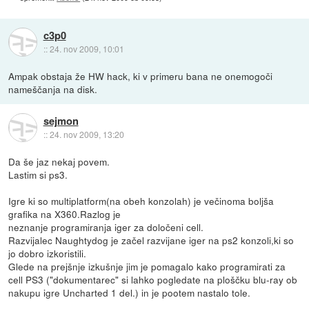
c3p0
::
24. nov 2009, 10:01
Ampak obstaja že HW hack, ki v primeru bana ne onemogoči
nameščanja na disk.
sejmon
::
24. nov 2009, 13:20
Da še jaz nekaj povem.
Lastim si ps3.
Igre ki so multiplatform(na obeh konzolah) je večinoma boljša
grafika na X360.Razlog je
neznanje programiranja iger za določeni cell.
Razvijalec Naughtydog je začel razvijane iger na ps2 konzoli,ki so
jo dobro izkoristili.
Glede na prejšnje izkušnje jim je pomagalo kako programirati za
cell PS3 ("dokumentarec" si lahko pogledate na ploščku blu-ray ob
nakupu igre Uncharted 1 del.) in je pootem nastalo tole.