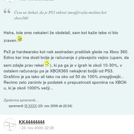
Česa ne štekaš, da je PS3 enkrat zmogljivejša mašina kot
xbox360
Haha, tole smo nekateri že obdelali, sam kot kaže tebe ni blo
zraven
Ps3 je hardwarsko kot nek sestradan prašiček glede na Xbox 360.
Edino kar ima dosti bolje je računanje z plavajočo vejico (upam, da
sem zdajle prav rekel
), ki pa ga je v igrah le okoli 10-30%, v
ostalem računanju pa je XBOX360 nekajkrat boljši od PS3.
Grafično je pa tako ali tako na oko od 50 do 100% zmogljivejši...
Recimo zelo zanimiv je podatek o prepustnosti spomina na XBOX-
u, ki je okoli 1000% večji...
Zgodovina sprememb…
spremenil:
M-XXXX
(
23. nov 2009 ob 22:24
)
KK44444444
::
23. nov 2009, 22:28