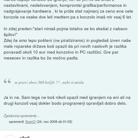
nastavitvami, nedelovanjem, kompromisi grafika/performance in
nadgrajevanje hardwera , ki te pride stat najmanj za ceno ene cele
konzole na vsake dve leti medtem pa s konzolo imaš mir vsaj 6 let.
In zdej preden:"stari nimaš pojma totalno se bo skešal z nabavo
špilov!"
Zdej če smo lepo pošteni (ne piratiziramo) in pogledaš izven naše
male roparske države boš opazil da pri novih naslovih je razlika
ponavadi okoli 10 eur med konzolno in PC različici. Gre par
mesecev in razlika bo že močno padla.
se pravi xbox 360 boljši ?? , nebi si mislu
Ja in ne. Sam tega ne boš nikoli opazil med igranjem na eni ali na
drugi konzoli vsaj dokler bodo programerji opravljali dobro delo.
Zgodovina sprememb…
spremenil:
XsenO
(
24. nov 2009 ob 01:03
)