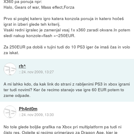
X360 pa ponuja npr:
Halo, Gears of war, Mass effect,Forza
Prvo si poglej katero igro katera konzola ponuja in katero hočeš
igrat in izberi glede teh kriterij.
Vsaki redni igralec je zamenjal vsaj 1x x360 zaradi okvare.In potem
sledi nakup konzole+flash =~250EUR.
Za 250EUR pa dobiš v tujini tudi do 10 PS3 iger če imaš čas in volo
za iskat.
rh^
::
24. nov 2009, 13:27
A mi lahko kdo, da kak link do strani z rabljenimi PS3 in xbox igrami
ter tudi novimi? Ker če recimo stanejo vse igre 60 EUR potem to
zame odpade.
Ph4nt0m
::
24. nov 2009, 13:30
No tole glede boljše grafika na Xbox pri multiplatform pa tudi ni
čisto res. Oglejte si recimo primerjavo za Dragon Age, kjer je