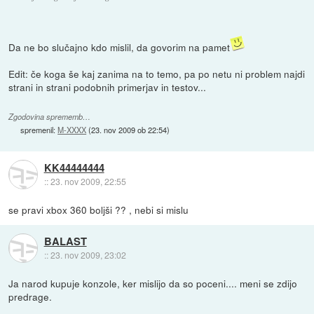
Da ne bo slučajno kdo mislil, da govorim na pamet
Edit: če koga še kaj zanima na to temo, pa po netu ni problem najdi
strani in strani podobnih primerjav in testov...
Zgodovina sprememb…
spremenil:
M-XXXX
(
23. nov 2009 ob 22:54
)
KK44444444
::
23. nov 2009, 22:55
se pravi xbox 360 boljši ?? , nebi si mislu
BALAST
::
23. nov 2009, 23:02
Ja narod kupuje konzole, ker mislijo da so poceni.... meni se zdijo
predrage.