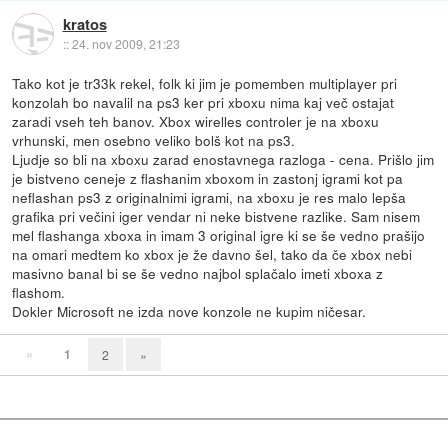
kratos
::
24. nov 2009, 21:23
Tako kot je tr33k rekel, folk ki jim je pomemben multiplayer pri
konzolah bo navalil na ps3 ker pri xboxu nima kaj več ostajat
zaradi vseh teh banov. Xbox wirelles controler je na xboxu
vrhunski, men osebno veliko bolš kot na ps3.
Ljudje so bli na xboxu zarad enostavnega razloga - cena. Prišlo jim
je bistveno ceneje z flashanim xboxom in zastonj igrami kot pa
neflashan ps3 z originalnimi igrami, na xboxu je res malo lepša
grafika pri večini iger vendar ni neke bistvene razlike. Sam nisem
mel flashanga xboxa in imam 3 original igre ki se še vedno prašijo
na omari medtem ko xbox je že davno šel, tako da če xbox nebi
masivno banal bi se še vedno najbol splačalo imeti xboxa z
flashom.
Dokler Microsoft ne izda nove konzole ne kupim ničesar.
«
1
2
»