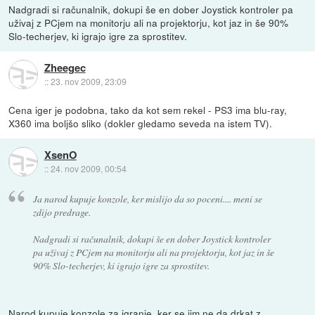
Nadgradi si računalnik, dokupi še en dober Joystick kontroler pa
uživaj z PCjem na monitorju ali na projektorju, kot jaz in še 90%
Slo-techerjev, ki igrajo igre za sprostitev.
Zheegec
::
23. nov 2009, 23:09
Cena iger je podobna, tako da kot sem rekel - PS3 ima blu-ray,
X360 ima boljšo sliko (dokler gledamo seveda na istem TV).
XsenO
::
24. nov 2009, 00:54
Ja narod kupuje konzole, ker mislijo da so poceni.... meni se
zdijo predrage.
Nadgradi si računalnik, dokupi še en dober Joystick kontroler
pa uživaj z PCjem na monitorju ali na projektorju, kot jaz in še
90% Slo-techerjev, ki igrajo igre za sprostitev.
Narod kupuje konzole za igranje, ker se jim ne da drkat z