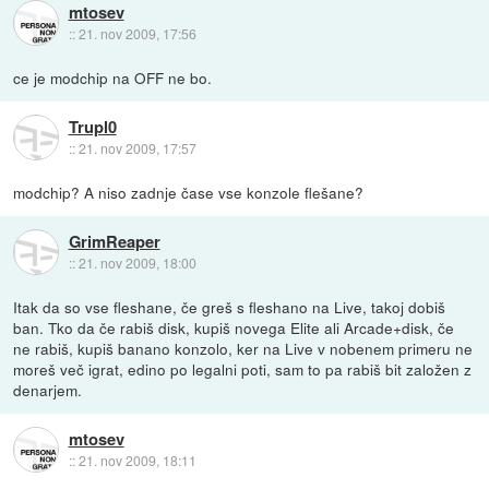
mtosev
::
21. nov 2009, 17:56
ce je modchip na OFF ne bo.
Trupl0
::
21. nov 2009, 17:57
modchip? A niso zadnje čase vse konzole flešane?
GrimReaper
::
21. nov 2009, 18:00
Itak da so vse fleshane, če greš s fleshano na Live, takoj dobiš
ban. Tko da če rabiš disk, kupiš novega Elite ali Arcade+disk, če
ne rabiš, kupiš banano konzolo, ker na Live v nobenem primeru ne
moreš več igrat, edino po legalni poti, sam to pa rabiš bit založen z
denarjem.
mtosev
::
21. nov 2009, 18:11