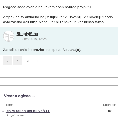
Mogoče sodelovanje na kakem open source projektu ...
Ampak bo to aktualno bolj v tujini kot v Sloveniji. V Sloveniji ti bodo
avtomatsko dali nižjo plačo, ker si ženska, in ker nimaš faksa ...
SimplyMiha
::
13. feb 2015, 13:26
Zaradi stopnje izobrazbe, ne spola. Ne zavajaj.
2
»
«
1
Vredno ogleda ...
Tema
Sporočila
»
Izbira faksa uni ali vsš FE
82
Gregor Sansa