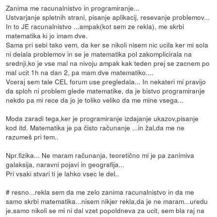
Zanima me racunalnistvo in programiranje...
Ustvarjanje spletnih strani, pisanje aplikacij, resevanje problemov...
In to JE racunalnistvo ...ampak(kot sem ze rekla), me skrbi
matematika ki jo imam dve.
Sama pri sebi tako vem, da ker se nikoli nisem nic ucila ker mi sola
ni delala problemov in se je matematika pol zakomplicirala na
srednji,ko je vse mal na nivoju ampak kak teden prej se zacnem po
mal ucit 1h na dan 2, pa mam dve matematiko....
Vceraj sem tale CEL forum use pregledala... In nekateri mi pravijo
da sploh ni problem glede matematike, da je bistvo programiranje
nekdo pa mi rece da jo je toliko veliko da me mine vsega...
Moda zaradi tega,ker je programiranje izdajanje ukazov,pisanje
kod itd. Matematika je pa čisto računanje ...in žal,da me ne
razumeš pri tem..
Npr.fizika... Ne maram računanja, teoretično mi je pa zanimiva
galaksija, naravni pojavi in geografija...
Pri vsaki stvari ti je lahko vsec le del..
# resno...rekla sem da me zelo zanima racunalnistvo in da me
samo skrbi matematika...nisem nikjer rekla,da je ne maram...uredu
je,samo nikoli se mi ni dal vzet popoldneva za ucit, sem bla raj na