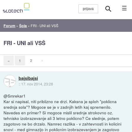
☰
Forum
»
Šola
»
FRI - UNI ali VSŠ
FRI - UNI ali VSŠ
2
»
«
1
bajsibajsi
::
17. nov 2014, 23:28
@Smrekar1
Kar si napisal, niti priblizno ne drzi. Kaksna je sploh "poklicna
srednja sola"? Mogoce se je v zadnjih letih kaj spremenilo.
Navedes en primer? Si mogoce mislil srednje strokovno oz.
tehnisko izobrazevanje ali 3 letno poklicno? Ce slednje, potem
zagotovo ne bo drzalo. Namrec razlika - v zahtevnosti in kolicini
snovi - med gimnazijo in poklicnim izobrazevanjem je zagotovo