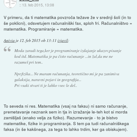
::
13. feb 2015, 13:08
V primeru, da ti matematika povzroča težave že v srednji šoli (in to
še poklicni), odsvetujem računalniški fax, sploh fri. Računalništvo =
matematika. Programiranje = matematika.
Anivia
je
12. feb 2015 ob 13:11
izjavil
:
Moda zaradi tega,ker je programiranje izdajanje ukazov,pisanje
kod itd. Matematika je pa čisto računanje ...in žal,da me ne
razumeš pri tem..
Npr.fizika... Ne maram računanja, teoretično mi je pa zanimiva
galaksija, naravni pojavi in geografija...
Pri vsaki stvari ti je lahko vsec le del..
To seveda ni res. Matematika (vsaj na faksu) ni samo računanje,
premetavanje neznank sem in tja in izražanje le-teh kot si morda
zamišljaš (enako velja za fiziko). Razumevanje - to je bistvo
matematike, fizike in programiranja. S tem pa tudi računalniškega
faksa (in še kakšnega, za tega to lahko trdim, ker ga obiskujem).