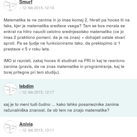
Smurf
::
12. feb 2015, 12:10
Matematika te ne zanima in jo imas komaj 2, hkrati pa hoces iti na
faks, kjer je matematika sredisce vsega? Tam se bos morala se
enkrat na hitro nauciti celotno srednjesolsko matematiko (ce jo
imas 2 prakticno pomeni, da je ne znas) + dohajati ostale stvari
sproti. Pa se ljudje ne funkcioniramo tako, da preklopimo iz 1
prestave v 5 v roku leta.
IMO si razcisti, zakaj hoces iti studirati na FRI in kaj te resnicno
zanima (pravis, da ne znas matematike in programiranja, kaj te
torej pritegne pri tem studiju).
lebdim
::
12. feb 2015, 12:17
saj je to meni tudi čudno ... kako lahko posameznike zanima
računalniška znanost, če ob tem ne znajo matematike?
Anivia
::
12. feb 2015, 13:11