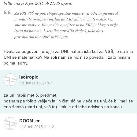
bella_trix
je
3. feb 2015 ob 21:36
izjavil
:
Za FRI VSŠ ne potrebuješ splošne mature, za UNI bi pa moral
narediti 5. predmet (mislim da FRI zahteva matematiko) iz
splošne mature. Kar se tiče omejitev so na FRI-ju blazno nizke
(zato pa potem v 1. letniku naredijo čistko), tako da s
pravdobrim bi najbrž prišel gor.
Hvala za odgovor. Torej je za UNI matura ista kot za VSŠ, le da ima
UNI še matematiko? Na šoli nam še nič niso povedali, zato nimam
pojma, sorry.
Isotropic
::
3. feb 2015, 21:47
za uni rabiš met 5. predmet.
poznam pa folk z vsšjem in jih čist nič ne vleče na uni, če bi imeli še
eno šanso (stari uni, vsš to). itak je od tebe odvisno na koncu.
DOOM_er
::
12. feb 2015, 11:12