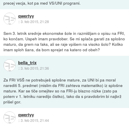
precej vecja, kot pa med VS/UNI programi.
qwertyy
::
3. feb 2015, 21:28
Sem 3. letnik srednje ekonomske šole in razmišljam o vpisu na FRI,
ko končam. Uspeh imam pravdober. Se mi splača garati za splošno
maturo, da grem na faks, ali se raje vpišem na visoko šolo? Koliko
imam sploh šans, da bom sprejet na katero od obeh?
bella_trix
::
3. feb 2015, 21:36
Za FRI VSŠ ne potrebuješ splošne mature, za UNI bi pa moral
narediti 5. predmet (mislim da FRI zahteva matematiko) iz splošne
mature. Kar se tiče omejitev so na FRI-ju blazno nizke (zato pa
potem v 1. letniku naredijo čistko), tako da s pravdobrim bi najbrž
prišel gor.
qwertyy
::
3. feb 2015, 21:44