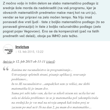
Z močno voljo in trdim delom se slabo matematično podlago iz
srednje šole morda da nadoknaditi (na vsš programu, kjer je
obveznih matematičnih predmetov malce manj kot na uni-ju),
vendar se kar pripravi na zelo močen tempo. Na friju imaš
ponavadi dve vrsti ljudi - tiste z boljšo matematično podlago (to so
ponavadi gimnazijci) in tiste z boljšo računalniško podlago (zelo
pogost pojav Vegovcev). Eno se da kompenzirati (pač na tistih
predmetih več delaš), oboje pa IMHO zelo težko.
Invictus
::
13. feb 2015, 13:22
Anivia
je
12. feb 2015 ob 13:11
izjavil
:
Zanima me racunalnistvo in programiranje...
Ustvarjanje spletnih strani, pisanje aplikacij, resevanje
problemov...
In to JE racunalnistvo ...ampak(kot sem ze rekla), me skrbi
matematika ki jo imam dve.
Sama pri sebi tako vem, da ker se nikoli nisem nic ucila ker mi
sola ni delala problemov in se je matematika pol zakomplicirala
na srednji,ko je vse mal na nivoju ampak kak teden prej se
zacnem po mal ucit 1h na dan 2, pa mam dve matematiko....