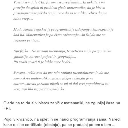
Vceraj sem tale CEL forum use pregledala... In nekateri mi
pravijo da sploh ni problem glede matematike, da je bistvo
programiranje nekdo pa mi rece da jo je toliko veliko da me
mine vsega...
Moda zaradi tega,ker je programiranje izdajanje ukazov,pisanje
kod itd. Matematika je pa čisto računanje ...in žal,da me ne
razumeš pri tem..
Npr.fizika... Ne maram računanja, teoretično mi je pa zanimiva
galaksija, naravni pojavi in geografija...
Pri vsaki stvari ti je lahko vsec le del..
# resno...rekla sem da me zelo zanima racunalnistvo in da me
samo skrbi matematika...nisem nikjer rekla,da je ne
maram...uredu je,samo nikoli se mi ni dal vzet popoldneva za
ucit, sem bla raj na racumalniku.
Glede na to da si v bistvu zanič v matematiki, ne zgubljaj časa na
FRI.
Pojdi v knjižnico, na splet in se nauči programiranja sama. Naredi
kake online certifikate (obstaja), pa se prodajaj potem s tem ...