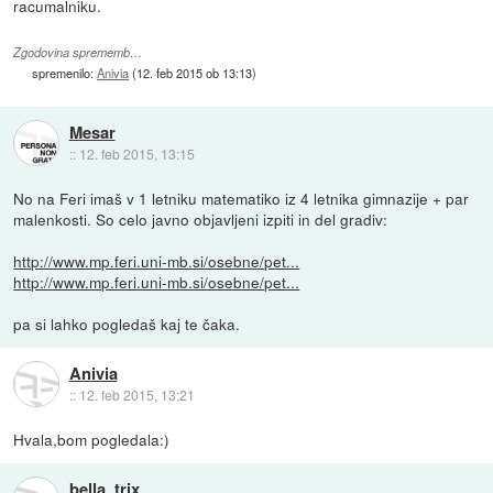
racumalniku.
Zgodovina sprememb…
spremenilo:
Anivia
(
12. feb 2015 ob 13:13
)
Mesar
::
12. feb 2015, 13:15
No na Feri imaš v 1 letniku matematiko iz 4 letnika gimnazije + par
malenkosti. So celo javno objavljeni izpiti in del gradiv:
http://www.mp.feri.uni-mb.si/osebne/pet...
http://www.mp.feri.uni-mb.si/osebne/pet...
pa si lahko pogledaš kaj te čaka.
Anivia
::
12. feb 2015, 13:21
Hvala,bom pogledala:)
bella_trix