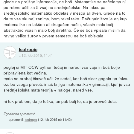
glede na prejšne informacije, ne boš. Matematike se načeloma ni
potrebno učiti za 5 vsaj ne srednješolske. Na faksu pa
srednješolsko matematiko obdelaš v mescu ali dveh. Glede na to
da te vse skupaj zanima, bom rekel tako. Računalništvo je en kup
matematike na takšen ali drugačen način, včasih malo bolj
abstraktno včasih malo bolj direktno. Če se boš vpisala mislim da
ravno veliko žurov v prvem semestru ne boš obiskala.
Isotropic
::
12. feb 2015, 11:41
poglej si MIT OCW python tečaj in naredi vse vaje in boš bolje
pripravljena kot večina.
mato se probaj čimveč učit že sedaj, ker boš sicer gagala na faksu
oz. bo vsega preveč. imaš knjigo matematika v gimnaziji, kjer je vsa
srednješolska mata teorija + naloge. nared vse.
ni tuk problem, da je težko, ampak bolj to, da je preveč dela.
Zgodovina sprememb…
spremenil:
Isotropic
(
12. feb 2015 ob 11:42
)