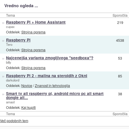
Vredno ogleda ...
Tema
Sporočila
»
Raspberry Pi + Home Assistant
219
cupax
Oddelek:
Strojna oprema
»
Raspberry Pi
4538
Tero
Oddelek:
Strojna oprema
»
Najcenejša varianta zmogljivega "seedboxa"?
53
billy
Oddelek:
Strojna oprema
»
Raspberry Pi 2 - malina na steroidih z Okni
85
darkolord
Oddelek:
Novice
/
Znanost in tehnologija
»
Smart tv ali raspberry pi, android micro pc ali smart
38
dongle ali...
amaot
Oddelek:
Kaj kupiti
Tema
Sporočila
Več podobnih tem