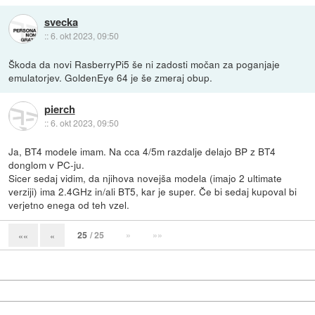
svecka
::
6. okt 2023, 09:50
Škoda da novi RasberryPi5 še ni zadosti močan za poganjaje
emulatorjev. GoldenEye 64 je še zmeraj obup.
pierch
::
6. okt 2023, 09:50
Ja, BT4 modele imam. Na cca 4/5m razdalje delajo BP z BT4
donglom v PC-ju.
Sicer sedaj vidim, da njihova novejša modela (imajo 2 ultimate
verziji) ima 2.4GHz in/ali BT5, kar je super. Če bi sedaj kupoval bi
verjetno enega od teh vzel.
25
/ 25
»
»»
««
«