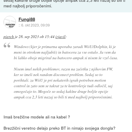
sedaj kakšne druge boljše opcije ampak cca 2,3 leti nazaj so bili ti
med najbolj priporočenimi.
Fungi88
::
6. okt 2023, 09:09
pierch
je
28. sep 2023 ob 15:44
izjavil
:
Windows (kjer je primarna uporaba zaradi WiiU/Dolphin, ki je
meni in otrokom najljubši) in batocera za vse ostalo. Ja vem da
bi lahko oboje migriral na batocero ampak si nisem še vzel časa.
Nisem imel nekih problemov, razen na začetku z njihovim FW,
ker so imeli nek random disconect problem. Sedaj so to
porihtali. za WiiU je pri nekaterih igrah potreben motion
control in zato sem se takrat za te kontrolerje tudi odločil, saj
omogočajo to. Mogoče so sedaj kakšne druge boljše opcije
ampak cca 2,3 leti nazaj so bili ti med najbolj priporočenimi.
Imaš brežične modele ali na kabel ?
Brezžični veretno delajo preko BT in nimajo svojega dongla?