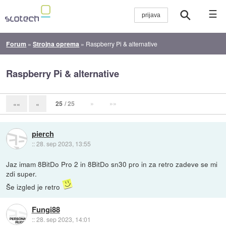
☰
Forum
»
Strojna oprema
»
Raspberry Pi & alternative
Raspberry Pi & alternative
25
/ 25
»
»»
««
«
pierch
::
28. sep 2023, 13:55
Jaz imam 8BitDo Pro 2 in 8BitDo sn30 pro in za retro zadeve se mi
zdi super.
Še izgled je retro
Fungi88
::
28. sep 2023, 14:01