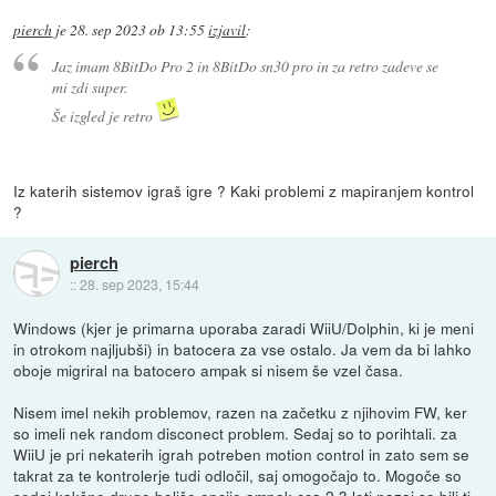
pierch
je
28. sep 2023 ob 13:55
izjavil
:
Jaz imam 8BitDo Pro 2 in 8BitDo sn30 pro in za retro zadeve se
mi zdi super.
Še izgled je retro
Iz katerih sistemov igraš igre ? Kaki problemi z mapiranjem kontrol
?
pierch
::
28. sep 2023, 15:44
Windows (kjer je primarna uporaba zaradi WiiU/Dolphin, ki je meni
in otrokom najljubši) in batocera za vse ostalo. Ja vem da bi lahko
oboje migriral na batocero ampak si nisem še vzel časa.
Nisem imel nekih problemov, razen na začetku z njihovim FW, ker
so imeli nek random disconect problem. Sedaj so to porihtali. za
WiiU je pri nekaterih igrah potreben motion control in zato sem se
takrat za te kontrolerje tudi odločil, saj omogočajo to. Mogoče so