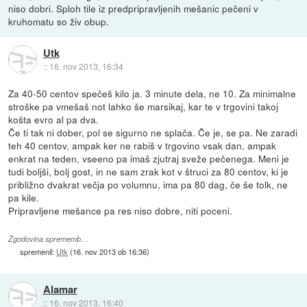
niso dobri. Sploh tile iz predpripravljenih mešanic pečeni v
kruhomatu so živ obup.
Utk
::
16. nov 2013, 16:34
Za 40-50 centov spečeš kilo ja. 3 minute dela, ne 10. Za minimalne
stroške pa vmešaš not lahko še marsikaj, kar te v trgovini takoj
košta evro al pa dva.
Če ti tak ni dober, pol se sigurno ne splača. Če je, se pa. Ne zaradi
teh 40 centov, ampak ker ne rabiš v trgovino vsak dan, ampak
enkrat na teden, vseeno pa imaš zjutraj sveže pečenega. Meni je
tudi boljši, bolj gost, in ne sam zrak kot v štruci za 80 centov, ki je
približno dvakrat večja po volumnu, ima pa 80 dag, če še tolk, ne
pa kile.
Pripravljene mešance pa res niso dobre, niti poceni.
Zgodovina sprememb…
spremenil:
Utk
(
16. nov 2013 ob 16:36
)
Alamar
::
16. nov 2013, 16:40