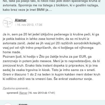
No, take pa pišejo taki, ki nikoli niso jedli dobri spečenega kruha iz
avtomata. Spominja me na tistega z biciklom, ki v gostilni razlaga,
kako brez veze je imet BMW-ja....
Alamar
::
16. nov 2013, 17:36
Ja in, sem pa 20 let jedel izključno pečenega iz krušne peči, ki ga
je pekla babica in lahko zase komot trdim, da so mi kruhi iz
avtomata zanič. Jedel se jih vsaj pri 20 različnih sorodnikih/kolegih,
vsaj pol od njih trdno prepričanih, da ni boljšega od njihovega
home made.
Poznam ljudi, ki hodijo v Žito po žaklje kruha za par EUR, ga
zamrznejo in potem jedo mesece. Meni je to nepredstavljivo, da bi
zmrzoval kruh. Enako tista instant dopeka iz pripravkov, ki jo ima
sedaj že vsaka trgovina in kiosk. Tisto je imho samo za v smeti.
Grem v štacuno 1 do 2 na teden in kupim kakšen meni dober kruh
ki odlično zdrži ves ta vmesni čas. Še enkrat vsakomur svoje.
Zgodovina sprememb…
spremenil:
Alamar
(
16. nov 2013 ob 17:41
)