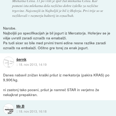
Mlekarna Celea. 11 po vrsti je spet Tuš mlekarna Celea. Kar
pomeni ista mlekarna dela različno dobre izdelke za različne
trgovine. Najcenejši in Najboljši je bil iz Hoferja. Prvi trije so se
razlikovali v razmerju bakterij in označbah.
Narobe.
Najboljši po specifikacijah je bil jogurt iz Mercatorja. Hoferjev se je
višje uvrstil zaradi označb na emabalži.
Pa tudi sicer so bile med prvimi tremi edine resne razlike zaradi
označb na embalaži. Očitno gre torej za enak jogurt.
šernk
::
18. nov 2013, 14:19
Danes nabavil znižan kraški pršut iz merkatorja (pakira KRAS) po
9,90€/kg.
ni zastonj tako poceni, pršut je namreč STAR in verjetno že
nekajkrat prepakiran.
Mr.B
::
18. nov 2013, 16:18