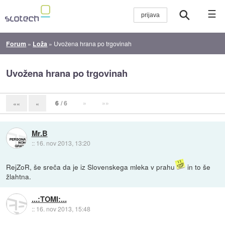
☰
Forum
»
Loža
»
Uvožena hrana po trgovinah
Uvožena hrana po trgovinah
6
/ 6
»
»»
««
«
Mr.B
::
16. nov 2013, 13:20
RejZoR, še sreča da je iz Slovenskega mleka v prahu
in to še
žlahtna.
...:TOMI:...
::
16. nov 2013, 15:48