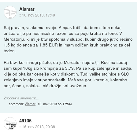
Alamar
::
16. nov 2013, 17:49
Saj pravim, vsakomur svoje. Ampak trditi, da bom s tem nekaj
prišparal je pa nesmiselno razen, če se poje kruha na tone. V
Mercatorju, ki mi je btw spotoma v službo, kupim drugo jutro recimo
1.5 kg dolenca za 1.85 EUR in imam odličen kruh praktično za cel
teden.
Pa btw, ker mnogi pišete, da je Mercator najdražji. Recimo sedaj
sem kupil 10kg slo krompirja za 3,79. Pa še kup zelenjave in sadja,
ki je od oka kar cenejša kot v diskontih. Tudi velike stojnice s SLO
zelenjavo imajo v supermarketih. Maš vse gor, korenje, kolerabo,
por, česen, solato... nič dražje kot uvoženo.
Zgodovina sprememb…
spremenil:
Alamar
(
16. nov 2013 ob 17:54
)
49106
::
16. nov 2013, 20:38