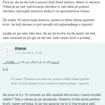
Fora je, da se da tudi s poceni živili živeti zdravo, dobro in okusno.
Treba je pa več načrtovanja obrokov in več dela pri pripavi
obrokov, saj kupiš osnovna živila in ne sprocesirane hrane.
Če imate 10 minut časa dnevno, potem si lahko doma spečete
kruh. Je bolj okusen in pol cenejši od najcenejšega v trgovini.
Ljudje so pa celo tako leni, da se jim kruha ne da speči, še več,
celo narezati se jim ga ne da več, zato rezan kruh v prodaji.
Alamar
::
16. nov 2013, 16:28
...:TOMI:...
je
16. nov 2013 ob 15:48
izjavil
:
Če imate 10 minut časa dnevno, potem si lahko doma spečete
kruh. Je bolj okusen in pol cenejši od najcenejšega v trgovini.
Se pravi si ti v 10 minutah za 42c spečeš kilo kruha z vsemi stroški
všteto? Tole o okusu je pa vprašanje. Osebno mi tile doma pečeni
kruhi, razen od koga, ki se res spozna na to in ima krušno peč,