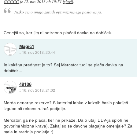
GGGGG
je
12. nov 2013 ob 19:51
izjavil
:
Nizko ceno imajo zaradi optimiziranega poslovanja.
Cenejši so, ker jim ni potrebno plačati davka na dobiček.
Magic1
::
16. nov 2013, 20:44
In kakšna prednost je to? Sej Mercator tudi ne plača davka na
dobiček...
49106
::
16. nov 2013, 21:02
Morda denarne rezerve? S katerimi lahko v kriznih časih pokriješ
izgube ali rekonstruiraš podjetje.
Mercator, ga ne plača, ker ne prikaže. Da o utaji DDV-ja sploh ne
govorim(Molzna krava). Zakaj so se davčne blagajne omenjale? Za
mala in srednja podjetja :)