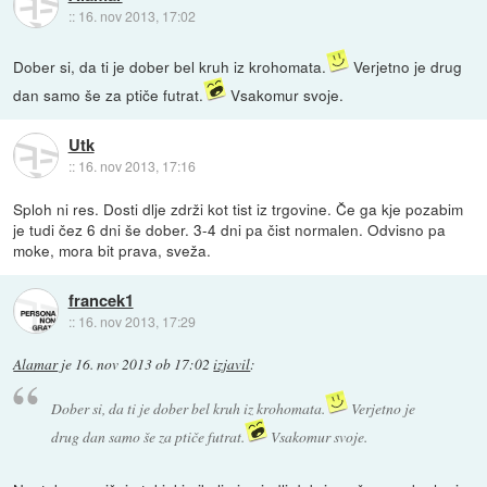
::
16. nov 2013, 17:02
Dober si, da ti je dober bel kruh iz krohomata.
Verjetno je drug
dan samo še za ptiče futrat.
Vsakomur svoje.
Utk
::
16. nov 2013, 17:16
Sploh ni res. Dosti dlje zdrži kot tist iz trgovine. Če ga kje pozabim
je tudi čez 6 dni še dober. 3-4 dni pa čist normalen. Odvisno pa
moke, mora bit prava, sveža.
francek1
::
16. nov 2013, 17:29
Alamar
je
16. nov 2013 ob 17:02
izjavil
:
Dober si, da ti je dober bel kruh iz krohomata.
Verjetno je
drug dan samo še za ptiče futrat.
Vsakomur svoje.