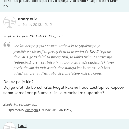
Torej se pršutu podaljša rok trajanja v pralnici? Dej ne seri klamf
no.
energetik
::
19. nov 2013, 12:12
šernk
je
19. nov 2013 ob 11:15
izjavil
:
več kot očitno nimaš pojma. Zadeva ki je zapakirana je
praktično nekvarljiva precej časa in dvomim da KRAS tega ne
dela. MIP je to delal za precej živil, to lahko trdim z gotovostjo
(odpakiraš, gre v pralnico in na ponovno sveže pakiranje), torej
predvidevam da tudi ostali, da ostanejo konkurenčni. Ali kam
misliš, da gre vsa tista roba, ki ji pretečejo roki trajanja?
Dokaz pa je kje?
Dej ga srat, da bo šel Kras tvegat kakšne hude zastrupitve kupcev
samo zaradi par pršutov, ki jim je pretekel rok uporabe?
Zgodovina sprememb…
spremenilo:
energetik
(
19. nov 2013 ob 12:12
)
fosil