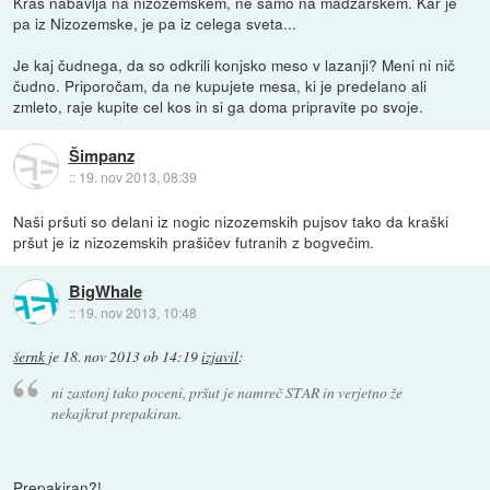
Kras nabavlja na nizozemskem, ne samo na madžarskem. Kar je
pa iz Nizozemske, je pa iz celega sveta...
Je kaj čudnega, da so odkrili konjsko meso v lazanji? Meni ni nič
čudno. Priporočam, da ne kupujete mesa, ki je predelano ali
zmleto, raje kupite cel kos in si ga doma pripravite po svoje.
Šimpanz
::
19. nov 2013, 08:39
Naši pršuti so delani iz nogic nizozemskih pujsov tako da kraški
pršut je iz nizozemskih prašičev futranih z bogvečim.
BigWhale
::
19. nov 2013, 10:48
šernk
je
18. nov 2013 ob 14:19
izjavil
:
ni zastonj tako poceni, pršut je namreč STAR in verjetno že
nekajkrat prepakiran.
Prepakiran?!