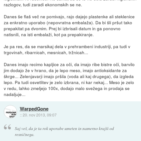
razlogov, tudi zaradi ekonomskih se ne.
Danes še flaš več ne pomivajo, rajo dajejo plastenke ali steklenice
za enkratno uporabo (nepovratna embalaža). Da bi šli pršut tako
prepakitat pa dvomim. Prej bi izbrisali datum in ga ponovno
natisnili, na isti embalaži, kot pa prepakiranje.
Je pa res, da se marsikaj dela v prehrambeni industriji, pa tudi v
trgovinah, ribarnicah, mesnicah, tržnicah...
Danes imajo recimo kapljice za oči, da imajo ribe bistre oči, barvilo
jim dodajo že v hrano, da je lepo meso, imajo antioksidante za
škrge... Zelenjavarji imajo pršila (voda ali kaj drugega), da izgleda
lepo. Pa tudi osvetlitev je zelo izbrana, ni kar nekaj... Meso je zelo
v redu, lahko zmeljejo 100x, dodajo malo svežega in prodaja se
nadaljuje...
WarpedGone
::
20. nov 2013, 09:07
Saj veš, da je ta rok uporabe umeten in namerno krajši od
resničnega.