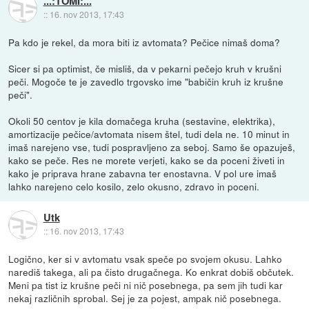
...:TOMI:...
::
16. nov 2013, 17:43
Pa kdo je rekel, da mora biti iz avtomata? Pečice nimaš doma?
Sicer si pa optimist, če misliš, da v pekarni pečejo kruh v krušni
peči. Mogoče te je zavedlo trgovsko ime "babičin kruh iz krušne
peči".
Okoli 50 centov je kila domačega kruha (sestavine, elektrika),
amortizacije pečice/avtomata nisem štel, tudi dela ne. 10 minut in
imaš narejeno vse, tudi pospravljeno za seboj. Samo še opazuješ,
kako se peče. Res ne morete verjeti, kako se da poceni živeti in
kako je priprava hrane zabavna ter enostavna. V pol ure imaš
lahko narejeno celo kosilo, zelo okusno, zdravo in poceni.
Utk
::
16. nov 2013, 17:43
Logično, ker si v avtomatu vsak speče po svojem okusu. Lahko
narediš takega, ali pa čisto drugačnega. Ko enkrat dobiš občutek.
Meni pa tist iz krušne peči ni nič posebnega, pa sem jih tudi kar
nekaj različnih sprobal. Sej je za pojest, ampak nič posebnega.