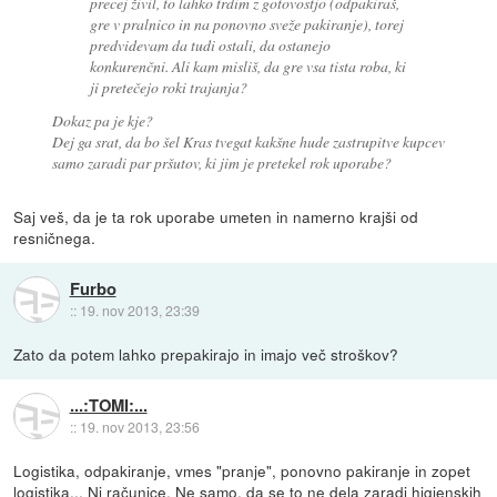
precej živil, to lahko trdim z gotovostjo (odpakiraš,
gre v pralnico in na ponovno sveže pakiranje), torej
predvidevam da tudi ostali, da ostanejo
konkurenčni. Ali kam misliš, da gre vsa tista roba, ki
ji pretečejo roki trajanja?
Dokaz pa je kje?
Dej ga srat, da bo šel Kras tvegat kakšne hude zastrupitve kupcev
samo zaradi par pršutov, ki jim je pretekel rok uporabe?
Saj veš, da je ta rok uporabe umeten in namerno krajši od
resničnega.
Furbo
::
19. nov 2013, 23:39
Zato da potem lahko prepakirajo in imajo več stroškov?
...:TOMI:...
::
19. nov 2013, 23:56
Logistika, odpakiranje, vmes "pranje", ponovno pakiranje in zopet
logistika... Ni računice. Ne samo, da se to ne dela zaradi higienskih