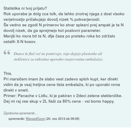
Statistika ni tvoj prijatu?
Rok uporabe je dolg cca tolk, da lahko znotraj njega z dost visoko
verjetnostjo pričakujejo dovolj nizek % pokvarjenosti.
Še vedno se zgodi N primerov ko stvar splesni prej ampak je ta N
dovolj nizek, da ga sprejmejo kot poslovni parameter.
Manjši ko mora bit ta N, dlje časa po preteku roka bo zdržalo
ostalih X-N kosov.
Danes še flaš več ne pomivajo, rajo dajejo plastenke ali
steklenice za enkratno uporabo (nepovratna embalaža).
This.
Pri marsičem imam že slabo vest zadevo sploh kupt, ker direkt
vidim da je vsaj tretjina cene tista embalaža, ki po uporabi roma
direkt v smeti.
Primer: Panache v Lidlu, ki je pakiran v 2deci zelene stekleničke.
Dej mi raj vse skup v 2L flaši za 80% cene - vsi bomo happy.
Zgodovina sprememb…
spremenilo:
WarpedGone
(
20. nov 2013 ob 09:09
)