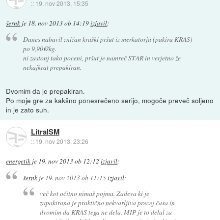
::
19. nov 2013, 15:35
šernk
je
18. nov 2013 ob 14:19
izjavil
:
Danes nabavil znižan kraški pršut iz merkatorja (pakira KRAS)
po 9,90€/kg.
ni zastonj tako poceni, pršut je namreč STAR in verjetno že
nekajkrat prepakiran.
Dvomim da je prepakiran.
Po moje gre za kakšno ponesrečeno serijo, mogoče preveč soljeno
in je zato suh.
LitralSM
::
19. nov 2013, 23:26
energetik
je
19. nov 2013 ob 12:12
izjavil
:
šernk
je
19. nov 2013 ob 11:15
izjavil
:
več kot očitno nimaš pojma. Zadeva ki je
zapakirana je praktično nekvarljiva precej časa in
dvomim da KRAS tega ne dela. MIP je to delal za