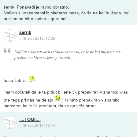
šernk, Ponavadi je ravno obratno,
Nafilan s konzervansi iz Mađaros mesa, če še ne kaj hujšega, ter
prisilno na hitro sušen z goro soli...
šernk
::
18. nov 2013, 17:35
Nafilan s konzervansi iz Mađaros mesa, če še ne kaj hujšega, ter
prisilno na hitro sušen z goro soli...
to so itak vsi
imam občutek da je ta pršut bil ene 3x prepakiran v znamko kras
(ne tega pri nas ne delajo
) in nato prepakiran v znamko
mercator, ko je tik pred tem, da se ga vrže stran.
...:TOMI:...
::
18. nov 2013, 17:44