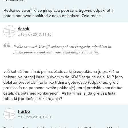
Redke so stvari, ki se jih splaca pobrati iz trgovin, odpakirat in
potem ponovno spakirati v novo embalazo. Zelo redke.
šernk
::
19. nov 2013, 11:15
Redke so stvari, ki se jih splaca pobrati iz trgovin, odpakirat in
potem ponovno spakirati v novo embalazo. Zelo redke.
več kot očitno nimaš pojma. Zadeva ki je zapakirana je praktično
nekvarljiva precej časa in dvomim da KRAS tega ne dela. MIP je to
delal za precej živil, to lahko trdim z gotovostjo (odpakiraš, gre v
pralnico in na ponovno sveže pakiranje), torej predvidevam da tudi
ostali, da ostanejo konkurenčni. Ali kam misliš, da gre vsa tista
roba, ki ji pretečejo roki trajanja?
Furbo
::
19. nov 2013, 12:01