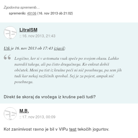
Zgodovina sprememb…
spremenilo:
49106
(
16. nov 2013 ob 21:02
)
LitralSM
::
16. nov 2013, 21:43
Utk
je
16. nov 2013 ob 17:43
izjavil
:
Logično, ker si v avtomatu vsak speče po svojem okusu. Lahko
narediš takega, ali pa čisto drugačnega. Ko enkrat dobiš
občutek. Meni pa tist iz krušne peči ni nič posebnega, pa sem jih
tudi kar nekaj različnih sprobal. Sej je za pojest, ampak nič
posebnega.
Direkt še skoraj da vročega iz krušne peči tudi?
M.B.
::
17. nov 2013, 00:09
Kot zanimivost ravno je bil v VIPu
test
tekočih jogurtov.