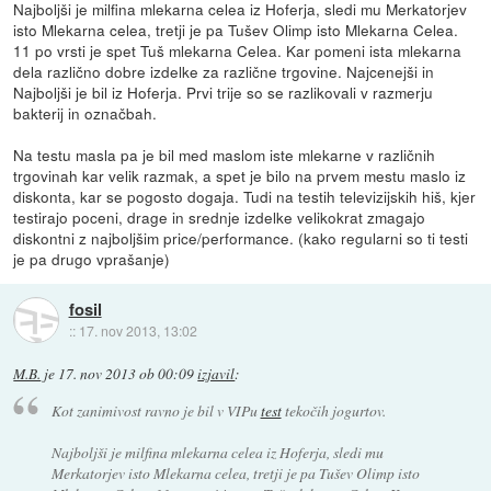
Najboljši je milfina mlekarna celea iz Hoferja, sledi mu Merkatorjev
isto Mlekarna celea, tretji je pa Tušev Olimp isto Mlekarna Celea.
11 po vrsti je spet Tuš mlekarna Celea. Kar pomeni ista mlekarna
dela različno dobre izdelke za različne trgovine. Najcenejši in
Najboljši je bil iz Hoferja. Prvi trije so se razlikovali v razmerju
bakterij in označbah.
Na testu masla pa je bil med maslom iste mlekarne v različnih
trgovinah kar velik razmak, a spet je bilo na prvem mestu maslo iz
diskonta, kar se pogosto dogaja. Tudi na testih televizijskih hiš, kjer
testirajo poceni, drage in srednje izdelke velikokrat zmagajo
diskontni z najboljšim price/performance. (kako regularni so ti testi
je pa drugo vprašanje)
fosil
::
17. nov 2013, 13:02
M.B.
je
17. nov 2013 ob 00:09
izjavil
:
Kot zanimivost ravno je bil v VIPu
test
tekočih jogurtov.
Najboljši je milfina mlekarna celea iz Hoferja, sledi mu
Merkatorjev isto Mlekarna celea, tretji je pa Tušev Olimp isto