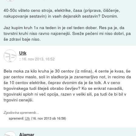
40-50c všteto ceno stroja, elektrike, časa (priprava, čiščenje,
nakupovanje sestavin) in vseh dejanskih sestavin? Dvomim.
Jaz kupim kruh 1x na teden in je cel teden dober. Res pa je, da
tovrstni kruhi niso ravno najcenejši. Sveže pečeni mi niso dobri, pa
še zdravi baje niso.
Utk
::
16. nov 2013, 16:52
Bela moka za kilo kruha je 30 centov (iz mlina), 4 cente je kvas, še
par centov maslo, soli in sladkorja je zanemarljivo not, in recimo da
še 10 centov elektrike, čeprav dvomim da je še tolk. A v ceno
trgovinskega tudi šteješ obrabo čevljev? Ko se enkrat navadiš,
trgovinski sploh ni več opcija, razen v veliki sili, pa tudi če bi bil v
trgovini cenejši.
Zgodovina sprememb…
spremenil:
Utk
(
16. nov 2013 ob 16:58
)
Alamar