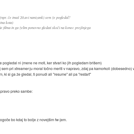
(npr. če imaš 20.avi nanizank) sem že pogledal?
rina kota)
e filma in ga želim ponovno gledati skoči na konec prejšnjega
e pogledal ni (mene ne moti, ker stvari ko jih pogledam brišem)
rej sem pri xtreamer-ju moral točno meriti v napravo, zdaj pa kamorkoli (dobesedno) 
 ki si ga že gledal, ti ponudi ali "resume" ali pa "restart"
napravo preko sambe:
 mogoče bo kdaj to bolje z novejšim fw-jem.