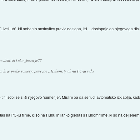
LiveHub". Ni nobenih nastavitev pravic dostopa, itd ... dostopajo do njegovega dis
m delu) in kako glasen je??
, ki je preko routerja povezan z Hubom, tj. ali na PC-ju vidiš
 tihi sobi se sliši njegovo "šumenje". Mislim pa da se tudi avtomatsko izklaplja, kada
daš na PC-ju filme, ki so na Hubu in lahko gledaš s Hubom filme, ki so na deljenem 