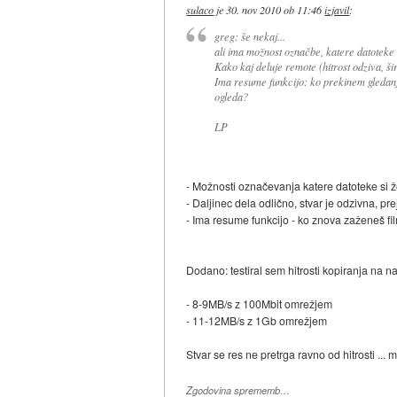
sulaco
je
30. nov 2010 ob 11:46
izjavil
:
greg: še nekaj...
ali ima možnost označbe, katere datoteke 
Kako kaj deluje remote (hitrost odziva, ši
Ima resume funkcijo: ko prekinem gledanj
ogleda?
LP
- Možnosti označevanja katere datoteke si ž
- Daljinec dela odlično, stvar je odzivna, p
- Ima resume funkcijo - ko znova zaženeš film,
Dodano: testiral sem hitrosti kopiranja na 
- 8-9MB/s z 100Mbit omrežjem
- 11-12MB/s z 1Gb omrežjem
Stvar se res ne pretrga ravno od hitrosti ...
Zgodovina sprememb…