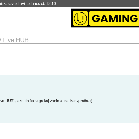
naslednji dve leti
::
danes ob 11:37
 Live HUB
e HUB), tako da če koga kaj zanima, naj kar vpraša. :)