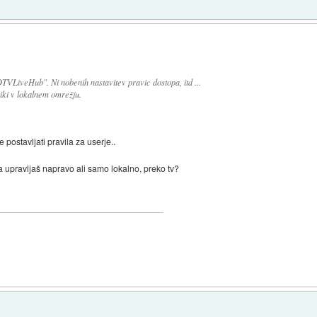
TVLiveHub". Ni nobenih nastavitev pravic dostopa, itd ...
iki v lokalnem omrežju.
 postavljati pravila za userje..
 upravljaš napravo ali samo lokalno, preko tv?