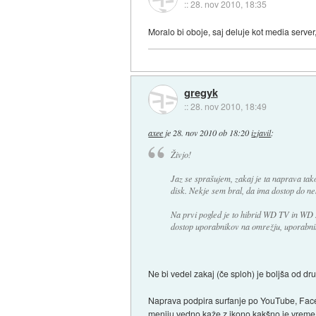
::
28. nov 2010, 18:35
Moralo bi oboje, saj deluje kot media server, 
gregyk
::
28. nov 2010, 18:49
axee
je
28. nov 2010 ob 18:20
izjavil
:
Živjo!
Jaz se sprašujem, zakaj je ta naprava ta
disk. Nekje sem bral, da ima dostop do ne
Na prvi pogled je to hibrid WD TV in WD 
dostop uporabnikov na omrežju, uporabnik
Ne bi vedel zakaj (če sploh) je boljša od d
Naprava podpira surfanje po YouTube, Faceb
meniju vedno kaže z ikono kakšno je vreme in