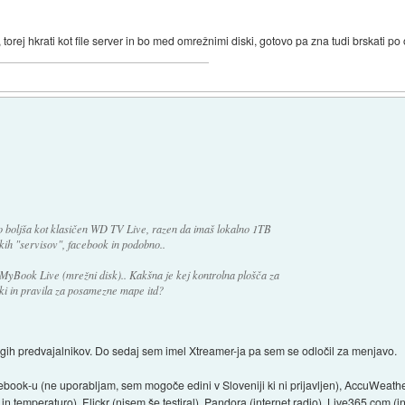
torej hkrati kot file server in bo med omrežnimi diski, gotovo pa zna tudi brskati po o
ko boljša kot klasičen WD TV Live, razen da imaš lokalno 1TB
kih "servisov", facebook in podobno..
MyBook Live (mrežni disk).. Kakšna je kej kontrolna plošča za
i in pravila za posamezne mape itd?
rugih predvajalnikov. Do sedaj sem imel Xtreamer-ja pa sem se odločil za menjavo.
ook-u (ne uporabljam, sem mogoče edini v Sloveniji ki ni prijavljen), AccuWeather
 temperaturo), Flickr (nisem še testiral), Pandora (internet radio), Live365.com (int