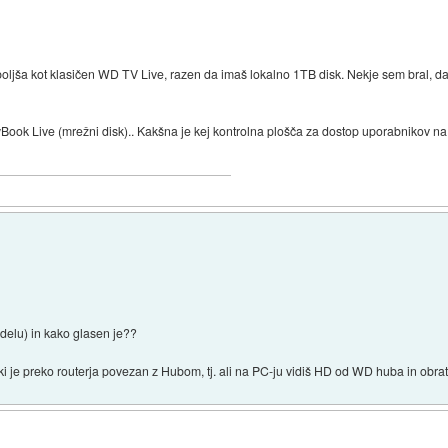
boljša kot klasičen WD TV Live, razen da imaš lokalno 1TB disk. Nekje sem bral, da
ook Live (mrežni disk).. Kakšna je kej kontrolna plošča za dostop uporabnikov na 
 delu) in kako glasen je??
ki je preko routerja povezan z Hubom, tj. ali na PC-ju vidiš HD od WD huba in obr