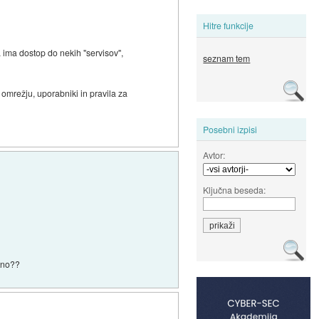
Hitre funkcije
 ima dostop do nekih "servisov",
seznam tem
omrežju, uporabniki in pravila za
Posebni izpisi
Avtor:
Ključna beseda:
atno??