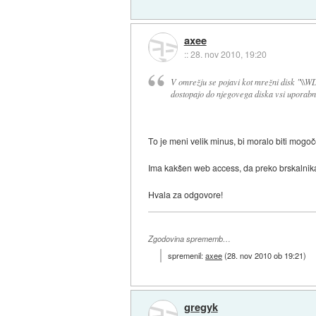
axee
::
28. nov 2010, 19:20
V omrežju se pojavi kot mrežni disk "\\WD
dostopajo do njegovega diska vsi uporabn
To je meni velik minus, bi moralo biti mogoče
Ima kakšen web access, da preko brskalnika
Hvala za odgovore!
Zgodovina sprememb…
spremenil:
axee
(
28. nov 2010 ob 19:21
)
gregyk