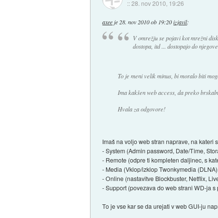
::
28. nov 2010, 19:26
axee
je
28. nov 2010 ob 19:20
izjavil
:
V omrežju se pojavi kot mrežni di
dostopa, itd ... dostopajo do njego
To je meni velik minus, bi moralo biti mogo
Ima kakšen web access, da preko brskalni
Hvala za odgovore!
Imaš na voljo web stran naprave, na kateri s
- System (Admin password, Date/Time, Stor
- Remote (odpre ti kompleten daljinec, s kat
- Media (Vklop/izklop Twonkymedia (DLNA) 
- Online (nastavitve Blockbuster, Netflix, L
- Support (povezava do web strani WD-ja s
To je vse kar se da urejati v web GUI-ju nap