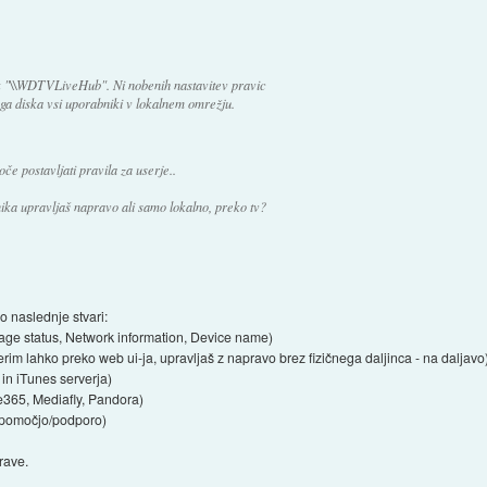
sk "\\WDTVLiveHub". Ni nobenih nastavitev pravic
vega diska vsi uporabniki v lokalnem omrežju.
če postavljati pravila za userje..
ka upravljaš napravo ali samo lokalno, preko tv?
o naslednje stvari:
age status, Network information, Device name)
erim lahko preko web ui-ja, upravljaš z napravo brez fizičnega daljinca - na daljavo
in iTunes serverja)
ive365, Mediafly, Pandora)
 pomočjo/podporo)
rave.