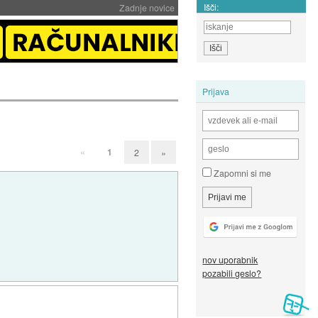
Išči:
Zadnje novice
Prijava
«
1
2
»
Zapomni si me
nov uporabnik
pozabili geslo?