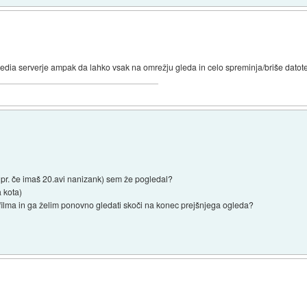
a media serverje ampak da lahko vsak na omrežju gleda in celo spreminja/briše datot
npr. če imaš 20.avi nanizank) sem že pogledal?
a kota)
filma in ga želim ponovno gledati skoči na konec prejšnjega ogleda?