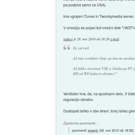
pa podpira samo za USA).
Ima vgrajen iTunes in Twonkymedia server.
V omrežju se pojavi kot mrežni disk "\\WDTV
sulaco
je
28. nov 2010 ob 18:26
izjavil
:
Za začetek
Ali ima ventilator (baje ga ima na spodnje
Ali lahko streamaš VSE iz lokalnega PC-ja
HD od WD huba in obratno??
Ventilator ima, da, na spodnjem delu. V čisto
regulacijo obratov.
Dostopaš lahko v obe strani, torej lahko gle
Zgodovina sprememb…
spremenil:
gregyk
(
28. nov 2010 ob 18:52
)