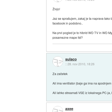
Živjo!
Jaz se sprašujem, zakaj je ta naprava tako 
facebook in podobno..
Na prvi pogled je to hibrid WD TV in WD MyB
posamezne mape itd?
sulaco
::
28. nov 2010, 18:26
Za začetek
Ali ima ventilator (baje ga ima na spodnjem
Ali lahko streamaš VSE iz lokalnega PC-ja, 
axee