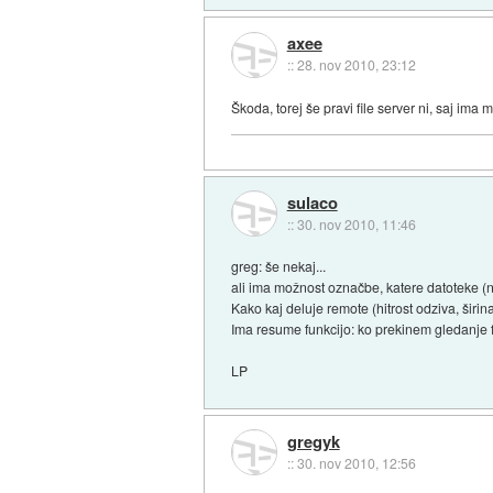
axee
::
28. nov 2010, 23:12
Škoda, torej še pravi file server ni, saj im
sulaco
::
30. nov 2010, 11:46
greg: še nekaj...
ali ima možnost označbe, katere datoteke (
Kako kaj deluje remote (hitrost odziva, širin
Ima resume funkcijo: ko prekinem gledanje 
LP
gregyk
::
30. nov 2010, 12:56