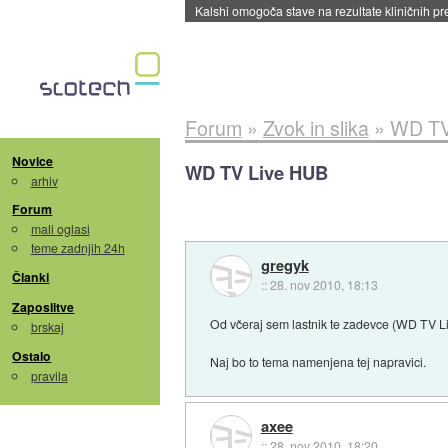
Sandisk že prodal več kot polovico SSD-jev za 
Forum
»
Zvok in slika
»
WD TV
Novice
WD TV Live HUB
arhiv
Forum
mali oglasi
teme zadnjih 24h
gregyk
Članki
::
28. nov 2010, 18:13
Zaposlitve
Od včeraj sem lastnik te zadevce (WD TV Liv
brskaj
Ostalo
Naj bo to tema namenjena tej napravici.
pravila
axee
::
28. nov 2010, 18:20