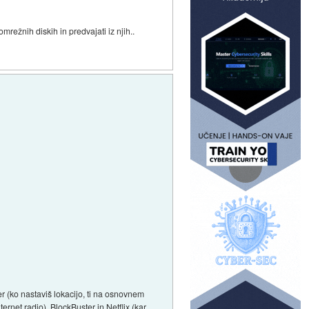
mrežnih diskih in predvajati iz njih..
 (ko nastaviš lokacijo, ti na osnovnem
ernet radio), BlockBuster in Netflix (kar