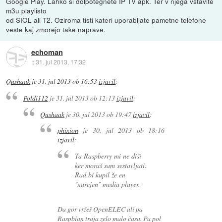
Google Play. Lahko si dolpotegnete IP TV apk. Ter v njega vstavite
m3u playlisto
od SIOL ali T2. Oziroma tisti kateri uporabljate pametne telefone
veste kaj zmorejo take naprave.
echoman
::
31. jul 2013, 17:32
Qushaak
je
31. jul 2013 ob 16:53
izjavil
:
Poldi112
je
31. jul 2013 ob 12:13
izjavil
:
Qushaak
je
30. jul 2013 ob 19:47
izjavil
:
phixion
je
30. jul 2013 ob 18:16
izjavil
:
Ta Raspberry mi ne diši
ker moraš sam sestavljati.
Rad bi kupil že en
˝narejen˝ media player.
Da gor vržeš OpenELEC ali pa
Raspbian traja zelo malo časa. Pa pol