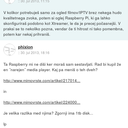
::
30. jul 2013, 11:15
V kolikor potrebuješ samo za ogled filmov/IPTV brez nekega hudo
kvalitetnega zvoka, potem si oglej Raspberry Pi, ki ga lahko
skonfiguriraš podobno kot Xtreamer, le da je precej počasnejši. V
praksi se to nekoliko pozna, vendar če ti hitrost ni tako pomembna,
potem kar nekaj prihraniš.
phixion
::
30. jul 2013, 18:16
Ta Raspberry mi ne diši ker moraš sam sestavljati. Rad bi kupil že
en ˝narejen˝ media player. Kaj pa meniš o teh dveh?
http://www.mimovrste.com/artikel/217014...
in
http://www.mimovrste.com/artikel/224000...
Je velika razlika med njima? Zgornji ima 1tb disk...
lp