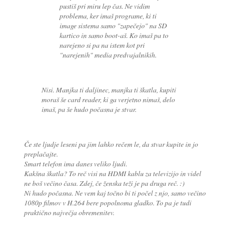
pustiš pri miru lep čas. Ne vidim
problema, ker imaš programe, ki ti
image sistema samo "zapečejo" na SD
kartico in samo boot-aš. Ko imaš pa to
narejeno si pa na istem kot pri
"narejenih" media predvajalnikih.
Nisi. Manjka ti daljinec, manjka ti škatla, kupiti
moraš še card reader, ki ga verjetno nimaš, delo
imaš, pa še hudo počasna je stvar.
Če ste ljudje leseni pa jim lahko rečem le, da stvar kupite in jo
preplačajte.
Smart telefon ima danes veliko ljudi.
Kakšna škatla? To reč visi na HDMI kablu za televizijo in videl
ne boš večino časa. Zdej, če ženska teži je pa druga reč. :)
Ni hudo počasna. Ne vem kaj točno bi ti počel z njo, samo večino
1080p filmov v H.264 bere popolnoma gladko. To pa je tudi
praktično največja obremenitev.