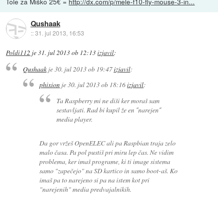
Tole za Miško 25€ =
http://dx.com/p/mele-f10-fly-mouse-3-in...
Qushaak
::
31. jul 2013, 16:53
Poldi112
je
31. jul 2013 ob 12:13
izjavil
:
Qushaak
je
30. jul 2013 ob 19:47
izjavil
:
phixion
je
30. jul 2013 ob 18:16
izjavil
:
Ta Raspberry mi ne diši ker moraš sam
sestavljati. Rad bi kupil že en ˝narejen˝
media player.
Da gor vržeš OpenELEC ali pa Raspbian traja zelo
malo časa. Pa pol pustiš pri miru lep čas. Ne vidim
problema, ker imaš programe, ki ti image sistema
samo "zapečejo" na SD kartico in samo boot-aš. Ko
imaš pa to narejeno si pa na istem kot pri
"narejenih" media predvajalnikih.