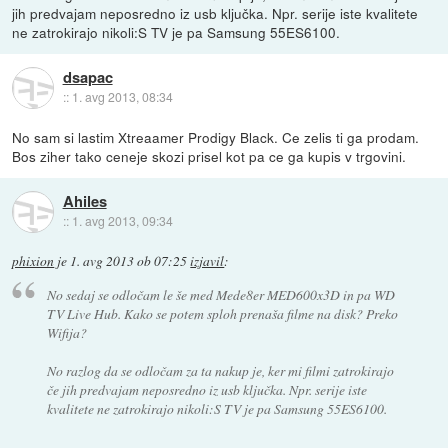
jih predvajam neposredno iz usb ključka. Npr. serije iste kvalitete
ne zatrokirajo nikoli:S TV je pa Samsung 55ES6100.
dsapac
::
1. avg 2013, 08:34
No sam si lastim Xtreaamer Prodigy Black. Ce zelis ti ga prodam.
Bos ziher tako ceneje skozi prisel kot pa ce ga kupis v trgovini.
Ahiles
::
1. avg 2013, 09:34
phixion
je
1. avg 2013 ob 07:25
izjavil
:
No sedaj se odločam le še med Mede8er MED600x3D in pa WD
TV Live Hub. Kako se potem sploh prenaša filme na disk? Preko
Wifija?
No razlog da se odločam za ta nakup je, ker mi filmi zatrokirajo
če jih predvajam neposredno iz usb ključka. Npr. serije iste
kvalitete ne zatrokirajo nikoli:S TV je pa Samsung 55ES6100.