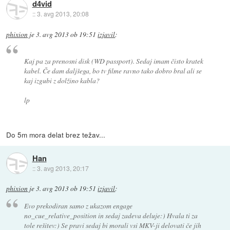
d4vid
::
3. avg 2013, 20:08
phixion
je
3. avg 2013 ob 19:51
izjavil
:
Kaj pa za prenosni disk (WD passport). Sedaj imam čisto kratek
kabel. Če dam daljšega, bo tv filme ravno tako dobro bral ali se
kaj izgubi z dolžino kabla?
lp
Do 5m mora delat brez težav...
Han
::
3. avg 2013, 20:17
phixion
je
3. avg 2013 ob 19:51
izjavil
:
Evo prekodiran samo z ukazom engage
no_cue_relative_position in sedaj zadeva deluje:) Hvala ti za
tole rešitev:) Se pravi sedaj bi morali vsi MKV-ji delovati če jih