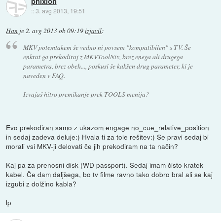
phixion
::
3. avg 2013, 19:51
Han
je
2. avg 2013 ob 09:19
izjavil
:
MKV potemtakem še vedno ni povsem "kompatibilen" s TV. Še
enkrat ga prekodiraj z MKVToolNix, brez enega ali drugega
parametra, brez obeh..., poskusi še kakšen drug parameter, ki je
naveden v FAQ.
Izvajaš hitro premikanje prek TOOLS menija?
Evo prekodiran samo z ukazom engage no_cue_relative_position
in sedaj zadeva deluje:) Hvala ti za tole rešitev:) Se pravi sedaj bi
morali vsi MKV-ji delovati če jih prekodiram na ta način?
Kaj pa za prenosni disk (WD passport). Sedaj imam čisto kratek
kabel. Če dam daljšega, bo tv filme ravno tako dobro bral ali se kaj
izgubi z dolžino kabla?
lp