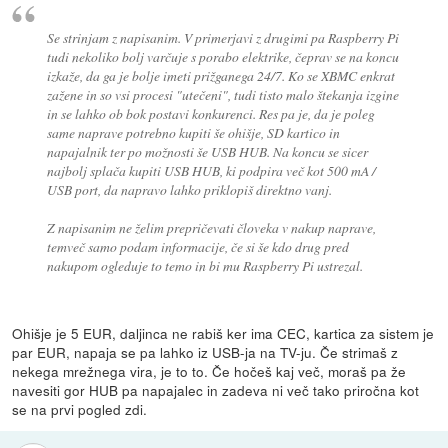
Se strinjam z napisanim. V primerjavi z drugimi pa Raspberry Pi
tudi nekoliko bolj varčuje s porabo elektrike, čeprav se na koncu
izkaže, da ga je bolje imeti prižganega 24/7. Ko se XBMC enkrat
zažene in so vsi procesi "utečeni", tudi tisto malo štekanja izgine
in se lahko ob bok postavi konkurenci. Res pa je, da je poleg
same naprave potrebno kupiti še ohišje, SD kartico in
napajalnik ter po možnosti še USB HUB. Na koncu se sicer
najbolj splača kupiti USB HUB, ki podpira več kot 500 mA /
USB port, da napravo lahko priklopiš direktno vanj.
Z napisanim ne želim prepričevati človeka v nakup naprave,
temveč samo podam informacije, če si še kdo drug pred
nakupom ogleduje to temo in bi mu Raspberry Pi ustrezal.
Ohišje je 5 EUR, daljinca ne rabiš ker ima CEC, kartica za sistem je
par EUR, napaja se pa lahko iz USB-ja na TV-ju. Če strimaš z
nekega mrežnega vira, je to to. Če hočeš kaj več, moraš pa že
navesiti gor HUB pa napajalec in zadeva ni več tako priročna kot
se na prvi pogled zdi.