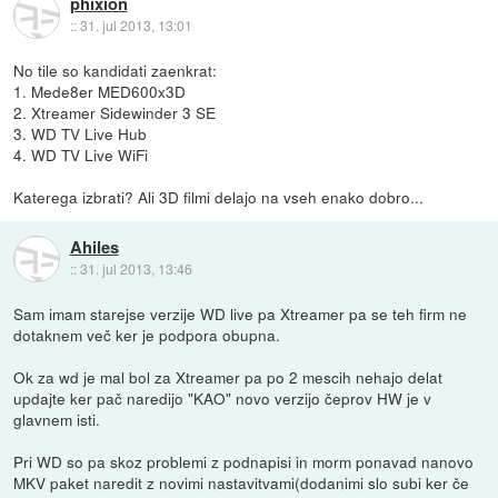
phixion
::
31. jul 2013, 13:01
No tile so kandidati zaenkrat:
1. Mede8er MED600x3D
2. Xtreamer Sidewinder 3 SE
3. WD TV Live Hub
4. WD TV Live WiFi
Katerega izbrati? Ali 3D filmi delajo na vseh enako dobro...
Ahiles
::
31. jul 2013, 13:46
Sam imam starejse verzije WD live pa Xtreamer pa se teh firm ne
dotaknem več ker je podpora obupna.
Ok za wd je mal bol za Xtreamer pa po 2 mescih nehajo delat
updajte ker pač naredijo "KAO" novo verzijo čeprov HW je v
glavnem isti.
Pri WD so pa skoz problemi z podnapisi in morm ponavad nanovo
MKV paket naredit z novimi nastavitvami(dodanimi slo subi ker če