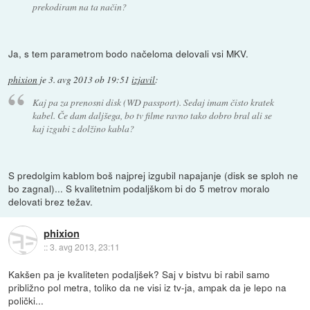
prekodiram na ta način?
Ja, s tem parametrom bodo načeloma delovali vsi MKV.
phixion
je
3. avg 2013 ob 19:51
izjavil
:
Kaj pa za prenosni disk (WD passport). Sedaj imam čisto kratek
kabel. Če dam daljšega, bo tv filme ravno tako dobro bral ali se
kaj izgubi z dolžino kabla?
S predolgim kablom boš najprej izgubil napajanje (disk se sploh ne
bo zagnal)... S kvalitetnim podaljškom bi do 5 metrov moralo
delovati brez težav.
phixion
::
3. avg 2013, 23:11
Kakšen pa je kvaliteten podaljšek? Saj v bistvu bi rabil samo
približno pol metra, toliko da ne visi iz tv-ja, ampak da je lepo na
polički...