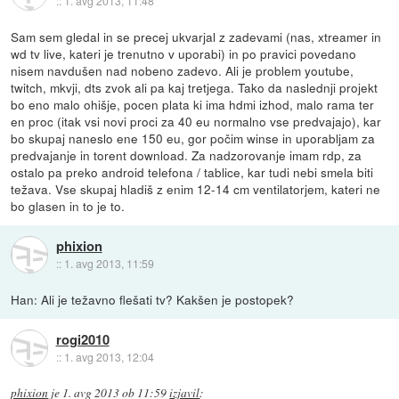
::
1. avg 2013, 11:48
Sam sem gledal in se precej ukvarjal z zadevami (nas, xtreamer in
wd tv live, kateri je trenutno v uporabi) in po pravici povedano
nisem navdušen nad nobeno zadevo. Ali je problem youtube,
twitch, mkvji, dts zvok ali pa kaj tretjega. Tako da naslednji projekt
bo eno malo ohišje, pocen plata ki ima hdmi izhod, malo rama ter
en proc (itak vsi novi proci za 40 eu normalno vse predvajajo), kar
bo skupaj naneslo ene 150 eu, gor počim winse in uporabljam za
predvajanje in torent download. Za nadzorovanje imam rdp, za
ostalo pa preko android telefona / tablice, kar tudi nebi smela biti
težava. Vse skupaj hladiš z enim 12-14 cm ventilatorjem, kateri ne
bo glasen in to je to.
phixion
::
1. avg 2013, 11:59
Han: Ali je težavno flešati tv? Kakšen je postopek?
rogi2010
::
1. avg 2013, 12:04
phixion
je
1. avg 2013 ob 11:59
izjavil
: