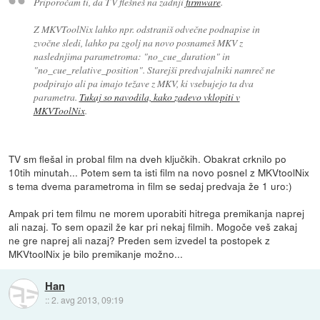
Priporočam ti, da TV flešneš na zadnji
firmware
.
Z MKVToolNix lahko npr. odstraniš odvečne podnapise in
zvočne sledi, lahko pa zgolj na novo posnameš MKV z
naslednjima parametroma: "no_cue_duration" in
"no_cue_relative_position". Starejši predvajalniki namreč ne
podpirajo ali pa imajo težave z MKV, ki vsebujejo ta dva
parametra.
Tukaj so navodila, kako zadevo vklopiti v
MKVToolNix
.
TV sm flešal in probal film na dveh ključkih. Obakrat crknilo po
10tih minutah... Potem sem ta isti film na novo posnel z MKVtoolNix
s tema dvema parametroma in film se sedaj predvaja že 1 uro:)
Ampak pri tem filmu ne morem uporabiti hitrega premikanja naprej
ali nazaj. To sem opazil že kar pri nekaj filmih. Mogoče veš zakaj
ne gre naprej ali nazaj? Preden sem izvedel ta postopek z
MKVtoolNix je bilo premikanje možno...
Han
::
2. avg 2013, 09:19