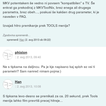
MKV potemtakem še vedno ni povsem "kompatibilen" s TV. Še
enkrat ga prekodiraj z MKVToolNix, brez enega ali drugega
parametra, brez obeh..., poskusi še kakšen drug parameter, ki je
naveden v FAQ.
Izvajaš hitro premikanje prek TOOLS menija?
Zgodovina sprememb…
spremenil:
Han
(
2. avg 2013 ob 09:22
)
phixion
::
2. avg 2013, 09:40
Ne s tipkama na daljincu. Pa je kje napisano kaj sploh so vsi ti
parametri? Sam namreč nimam pojma:)
Han
::
2. avg 2013, 10:08
S tipkama levo-desno se premikaš za ca. 20 sekund, prek Tools
menija lahko film prevrtiš precej hitreje...