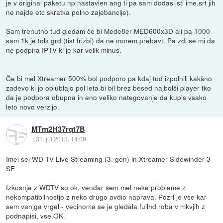
je v original paketu np nastavlen ang ti pa sam dodas isti ime.srt jih
ne najde etc skratka polno zajebancije).
Sam trenutno tud gledam če bi Mede8er MED600x3D ali pa 1000
sam 1k je tolk grd (tist frizbi) da ne morem prebavt. Pa zdi se mi da
ne podpira IPTV ki je kar velik minus.
Če bi mel Xtreamer 500% bol podporo pa kdaj tud izpolnili kakšno
zadevo ki jo oblublajo pol leta bi bil brez besed najbolši player tko
da je podpora obupna in eno veliko nategovanje da kupis vsako
leto novo verzijo.
MTm2H37rqt7B
::
31. jul 2013, 14:09
Imel sel WD TV Live Streaming (3. gen) in Xtreamer Sidewinder 3
SE
Izkusnje z WDTV so ok, vendar sem mel neke probleme z
nekompatibilnostjo z neko drugo avdio naprava. Pozrl je vse kar
sem vanjga vrgel - vecinoma se je gledala fullhd roba v mkvjih z
podnapisi, vse OK.