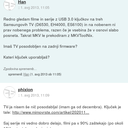
Han
::
1. avg 2013, 11:05
Redno gledam filme in serije z USB 3.0 ključkov na treh
Samsungovih TV (D6530, EH4000, ES6100) in na nobenem ni
prav nobenega problema, razen če je vsebina že v osnovi slabo
posneta. Takrat MKV le prekodiram z MKVToolNix.
Imaš TV posodobljen na zadnji firmware?
Kateri ključek uporabljaš?
Zgodovina sprememb…
spremenil:
Han
(
1. avg 2013 ob 11:05
)
phixion
::
1. avg 2013, 11:09
TV-ja nisem še nič posodabljal (imam ga od decembra). Ključek je
tale:
http://www.mimovrste.com/artikel/202011...
Saj serije mi vedno dobro delajo, filmi pa v 90% zaštekajo (po okoli