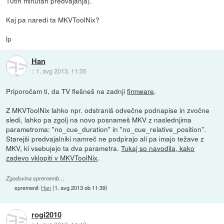
10tih minutah predvajanja).
Kaj pa naredi ta MKVToolNix?
lp
Han
::
1. avg 2013, 11:35
Priporočam ti, da TV flešneš na zadnji
firmware
.
Z MKVToolNix lahko npr. odstraniš odvečne podnapise in zvočne
sledi, lahko pa zgolj na novo posnameš MKV z naslednjima
parametroma: "no_cue_duration" in "no_cue_relative_position".
Starejši predvajalniki namreč ne podpirajo ali pa imajo težave z
MKV, ki vsebujejo ta dva parametra.
Tukaj so navodila, kako
zadevo vklopiti v MKVToolNix
.
Zgodovina sprememb…
spremenil:
Han
(
1. avg 2013 ob 11:39
)
rogi2010