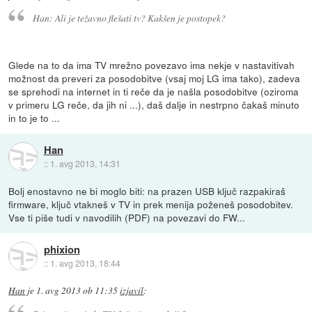
Han: Ali je težavno flešati tv? Kakšen je postopek?
Glede na to da ima TV mrežno povezavo ima nekje v nastavitivah
možnost da preveri za posodobitve (vsaj moj LG ima tako), zadeva
se sprehodi na internet in ti reče da je našla posodobitve (oziroma
v primeru LG reče, da jih ni ...), daš dalje in nestrpno čakaš minuto
in to je to ...
Han
::
1. avg 2013, 14:31
Bolj enostavno ne bi moglo biti: na prazen USB ključ razpakiraš
firmware, ključ vtakneš v TV in prek menija poženeš posodobitev.
Vse ti piše tudi v navodilih (PDF) na povezavi do FW...
phixion
::
1. avg 2013, 18:44
Han
je
1. avg 2013 ob 11:35
izjavil
: