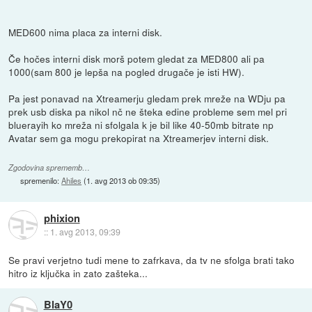
MED600 nima placa za interni disk.
Če hočes interni disk morš potem gledat za MED800 ali pa
1000(sam 800 je lepša na pogled drugače je isti HW).
Pa jest ponavad na Xtreamerju gledam prek mreže na WDju pa
prek usb diska pa nikol nč ne šteka edine probleme sem mel pri
bluerayih ko mreža ni sfolgala k je bil like 40-50mb bitrate np
Avatar sem ga mogu prekopirat na Xtreamerjev interni disk.
Zgodovina sprememb…
spremenilo:
Ahiles
(
1. avg 2013 ob 09:35
)
phixion
::
1. avg 2013, 09:39
Se pravi verjetno tudi mene to zafrkava, da tv ne sfolga brati tako
hitro iz ključka in zato zašteka...
BlaY0