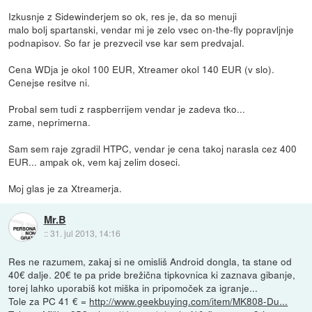
Izkusnje z Sidewinderjem so ok, res je, da so menuji
malo bolj spartanski, vendar mi je zelo vsec on-the-fly popravljnje
podnapisov. So far je prezvecil vse kar sem predvajal.
Cena WDja je okol 100 EUR, Xtreamer okol 140 EUR (v slo).
Cenejse resitve ni.
Probal sem tudi z raspberrijem vendar je zadeva tko...
zame, neprimerna.
Sam sem raje zgradil HTPC, vendar je cena takoj narasla cez 400
EUR... ampak ok, vem kaj zelim doseci.
Moj glas je za Xtreamerja.
Mr.B
::
31. jul 2013, 14:16
Res ne razumem, zakaj si ne omisliš Android dongla, ta stane od
40€ dalje. 20€ te pa pride brežična tipkovnica ki zaznava gibanje,
torej lahko uporabiš kot miška in pripomoček za igranje...
Tole za PC 41 € =
http://www.geekbuying.com/item/MK808-Du...