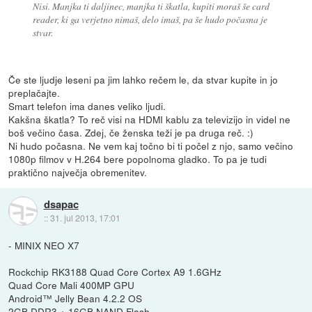
Nisi. Manjka ti daljinec, manjka ti škatla, kupiti moraš še card
reader, ki ga verjetno nimaš, delo imaš, pa še hudo počasna je
stvar.
Če ste ljudje leseni pa jim lahko rečem le, da stvar kupite in jo
preplačajte.
Smart telefon ima danes veliko ljudi.
Kakšna škatla? To reč visi na HDMI kablu za televizijo in videl ne
boš večino časa. Zdej, če ženska teži je pa druga reč. :)
Ni hudo počasna. Ne vem kaj točno bi ti počel z njo, samo večino
1080p filmov v H.264 bere popolnoma gladko. To pa je tudi
praktično največja obremenitev.
dsapac
::
31. jul 2013, 17:01
- MINIX NEO X7
Rockchip RK3188 Quad Core Cortex A9 1.6GHz
Quad Core Mali 400MP GPU
Android™ Jelly Bean 4.2.2 OS
2GB DDR3 + 16GB NAND Flash