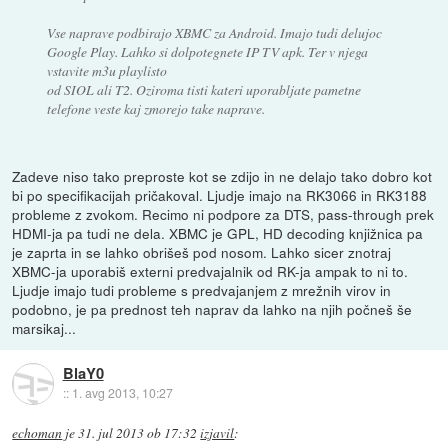
Vse naprave podbirajo XBMC za Android. Imajo tudi delujoc
Google Play. Lahko si dolpotegnete IP TV apk. Ter v njega
vstavite m3u playlisto
od SIOL ali T2. Oziroma tisti kateri uporabljate pametne
telefone veste kaj zmorejo take naprave.
Zadeve niso tako preproste kot se zdijo in ne delajo tako dobro kot
bi po specifikacijah pričakoval. Ljudje imajo na RK3066 in RK3188
probleme z zvokom. Recimo ni podpore za DTS, pass-through prek
HDMI-ja pa tudi ne dela. XBMC je GPL, HD decoding knjižnica pa
je zaprta in se lahko obrišeš pod nosom. Lahko sicer znotraj
XBMC-ja uporabiš externi predvajalnik od RK-ja ampak to ni to.
Ljudje imajo tudi probleme s predvajanjem z mrežnih virov in
podobno, je pa prednost teh naprav da lahko na njih počneš še
marsikaj...
BlaY0
::
1. avg 2013, 10:27
echoman
je
31. jul 2013 ob 17:32
izjavil
: