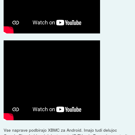
Vse naprave podbirajo XBMC za Android. Imajo tudi delujoc