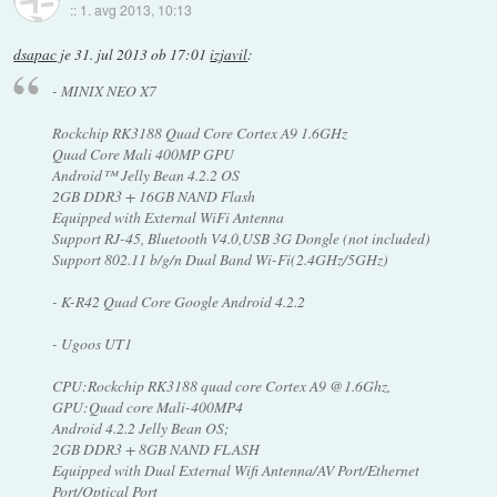
::
1. avg 2013, 10:13
dsapac
je
31. jul 2013 ob 17:01
izjavil
:
- MINIX NEO X7
Rockchip RK3188 Quad Core Cortex A9 1.6GHz
Quad Core Mali 400MP GPU
Android™ Jelly Bean 4.2.2 OS
2GB DDR3 + 16GB NAND Flash
Equipped with External WiFi Antenna
Support RJ-45, Bluetooth V4.0,USB 3G Dongle (not included)
Support 802.11 b/g/n Dual Band Wi-Fi(2.4GHz/5GHz)
- K-R42 Quad Core Google Android 4.2.2
- Ugoos UT1
CPU:Rockchip RK3188 quad core Cortex A9 @1.6Ghz,
GPU:Quad core Mali-400MP4
Android 4.2.2 Jelly Bean OS;
2GB DDR3 + 8GB NAND FLASH
Equipped with Dual External Wifi Antenna/AV Port/Ethernet
Port/Optical Port