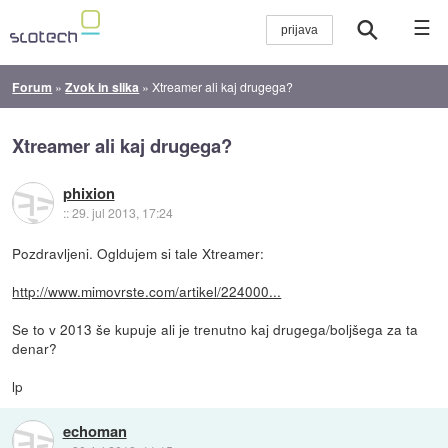
☰
Forum
»
Zvok in slika
»
Xtreamer ali kaj drugega?
Xtreamer ali kaj drugega?
phixion
::
29. jul 2013, 17:24
Pozdravljeni. Ogldujem si tale Xtreamer:
http://www.mimovrste.com/artikel/224000...
Se to v 2013 še kupuje ali je trenutno kaj drugega/boljšega za ta
denar?
lp
echoman