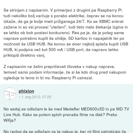
Se strinjam z napisanim. V primerjavi z drugimi pa Raspberry Pi
tudi nekoliko bolj varčuje s porabo elektrike, čeprav se na koncu
izkaže, da ga je bolje imeti prižganega 24/7. Ko se XBMC enkrat
zažene in so vsi procesi "utečeni", tudi tisto malo štekanja izgine in
se lahko ob bok postavi konkurenci. Res pa je, da je poleg same
naprave potrebno kupiti še ohišje, SD kartico in napajalnik ter po
možnosti še USB HUB. Na koncu se sicer najbolj splača kupiti USB
HUB, ki podpira več kot 500 mA / USB port, da napravo lahko
priklopiš direktno vanj.
Z napisanim ne želim prepričevati človeka v nakup naprave,
temveč samo podam informacije, če si še kdo drug pred nakupom
ogleduje to temo in bi mu Raspberry Pi ustrezal.
phixion
::
1. avg 2013, 07:25
No sedaj se odločam le še med Mede8er MED600x3D in pa WD TV
Live Hub. Kako se potem sploh prenaša filme na disk? Preko
Wifija?
No razlog da se odločam za ta nakup je, ker mi filmi zatrokirajo če