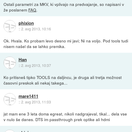
Ostali parametri za MKV, ki vplivajo na predvajanje, so napisani v
že poslanem
FAQ
.
phixion
::
2. avg 2013, 10:16
Ok. Hvala. Ko probam levo desno mi javi; Ni na voljo. Pod tools tudi
nisem našel da se lahko premika.
Han
::
2. avg 2013, 10:37
Ko pritisneš tipko TOOLS na daljincu, je druga ali tretja možnost
časovni preskok ali nekaj takega...
mare1411
::
2. avg 2013, 11:03
jst mam ene 3 leta doma egreat, nikoli nadgrajeval, tikal... dela vse
v nulo še danes. DTS im passthrough prek optike ali hdmi