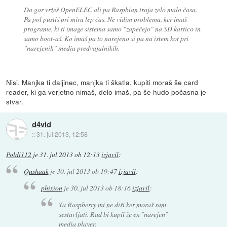
Da gor vržeš OpenELEC ali pa Raspbian traja zelo malo časa.
Pa pol pustiš pri miru lep čas. Ne vidim problema, ker imaš
programe, ki ti image sistema samo "zapečejo" na SD kartico in
samo boot-aš. Ko imaš pa to narejeno si pa na istem kot pri
"narejenih" media predvajalnikih.
Nisi. Manjka ti daljinec, manjka ti škatla, kupiti moraš še card
reader, ki ga verjetno nimaš, delo imaš, pa še hudo počasna je
stvar.
d4vid
::
31. jul 2013, 12:58
Poldi112
je
31. jul 2013 ob 12:13
izjavil
:
Qushaak
je
30. jul 2013 ob 19:47
izjavil
:
phixion
je
30. jul 2013 ob 18:16
izjavil
:
Ta Raspberry mi ne diši ker moraš sam
sestavljati. Rad bi kupil že en ˝narejen˝
media player.