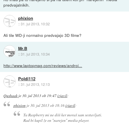
predvajalnikih.
phixion
::
31. jul 2013, 10:32
Ali tile WD-ji normalno predvajajo 3D filme?
Mr.B
::
31. jul 2013, 10:34
http://www.laptopmag.com/reviews/androi...
Poldi112
::
31. jul 2013, 12:13
Qushaak
je
30. jul 2013 ob 19:47
izjavil
:
phixion
je
30. jul 2013 ob 18:16
izjavil
:
Ta Raspberry mi ne diši ker moraš sam sestavljati.
Rad bi kupil že en ˝narejen˝ media player.