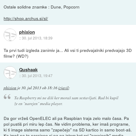
Ostale solidne znamke : Dune, Popcorn
http://shop.archus.si/sl/
phixion
::
30. jul 2013, 18:39
Ta prvi tudi izgleda zanimiv ja... Ali vsi ti predvajalniki predvajajo 3D
filme? (WD?)
Qushaak
::
30. jul 2013, 19:47
phixion
je
30. jul 2013 ob 18:16
izjavil
:
Ta Raspberry mi ne diši ker moraš sam sestavljati. Rad bi kupil
že en ˝narejen˝ media player.
Da gor vržeš OpenELEC ali pa Raspbian traja zelo malo časa. Pa
pol pustiš pri miru lep čas. Ne vidim problema, ker imaš programe,
ki ti image sistema samo "zapečejo" na SD kartico in samo boot-aš.
Ko imaš pa to narejeno si pa na istem kot pri "narejenih" media