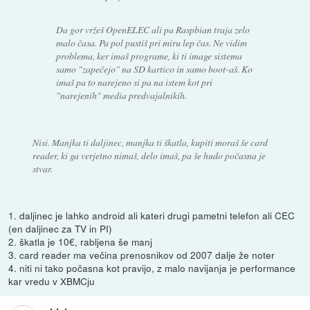
Da gor vržeš OpenELEC ali pa Raspbian traja zelo
malo časa. Pa pol pustiš pri miru lep čas. Ne vidim
problema, ker imaš programe, ki ti image sistema
samo "zapečejo" na SD kartico in samo boot-aš. Ko
imaš pa to narejeno si pa na istem kot pri
"narejenih" media predvajalnikih.
Nisi. Manjka ti daljinec, manjka ti škatla, kupiti moraš še card
reader, ki ga verjetno nimaš, delo imaš, pa še hudo počasna je
stvar.
1. daljinec je lahko android ali kateri drugi pametni telefon ali CEC
(en daljinec za TV in PI)
2. škatla je 10€, rabljena še manj
3. card reader ma večina prenosnikov od 2007 dalje že noter
4. niti ni tako počasna kot pravijo, z malo navijanja je performance
kar vredu v XBMCju