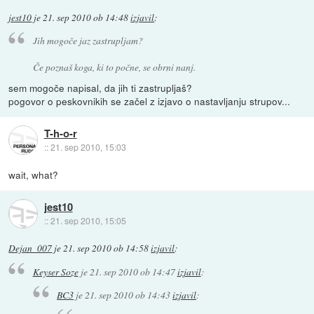
jest10
je
21. sep 2010 ob 14:48
izjavil
:
Jih mogoče jaz zastrupljam?
Če poznaš koga, ki to počne, se obrni nanj.
sem mogoče napisal, da jih ti zastrupljaš?
pogovor o peskovnikih se začel z izjavo o nastavljanju strupov...
T-h-o-r
::
21. sep 2010, 15:03
wait, what?
jest10
::
21. sep 2010, 15:05
Dejan_007
je
21. sep 2010 ob 14:58
izjavil
:
Keyser Soze
je
21. sep 2010 ob 14:47
izjavil
:
BC3
je
21. sep 2010 ob 14:43
izjavil
: