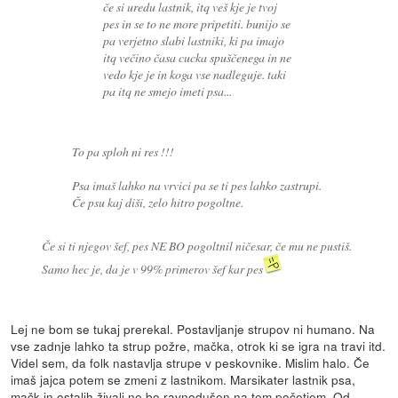
če si uredu lastnik, itq veš kje je tvoj
pes in se to ne more pripetiti. bunijo se
pa verjetno slabi lastniki, ki pa imajo
itq večino časa cucka spuščenega in ne
vedo kje je in koga vse nadleguje. taki
pa itq ne smejo imeti psa...
To pa sploh ni res !!!
Psa imaš lahko na vrvici pa se ti pes lahko zastrupi.
Če psu kaj diši, zelo hitro pogoltne.
Če si ti njegov šef, pes NE BO pogoltnil ničesar, če mu ne pustiš.
Samo hec je, da je v 99% primerov šef kar pes
Lej ne bom se tukaj prerekal. Postavljanje strupov ni humano. Na
vse zadnje lahko ta strup požre, mačka, otrok ki se igra na travi itd.
Videl sem, da folk nastavlja strupe v peskovnike. Mislim halo. Če
imaš jajca potem se zmeni z lastnikom. Marsikater lastnik psa,
mačk in ostalih živali ne bo ravnodušen na tem početjem. Od