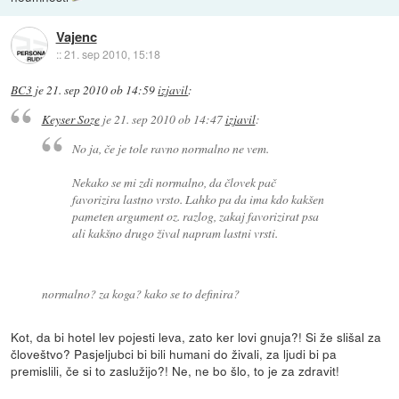
Vajenc
::
21. sep 2010, 15:18
BC3
je
21. sep 2010 ob 14:59
izjavil
:
Keyser Soze
je
21. sep 2010 ob 14:47
izjavil
:
No ja, če je tole ravno normalno ne vem.
Nekako se mi zdi normalno, da človek pač
favorizira lastno vrsto. Lahko pa da ima kdo kakšen
pameten argument oz. razlog, zakaj favorizirat psa
ali kakšno drugo žival napram lastni vrsti.
normalno? za koga? kako se to definira?
Kot, da bi hotel lev pojesti leva, zato ker lovi gnuja?! Si že slišal za
človeštvo? Pasjeljubci bi bili humani do živali, za ljudi bi pa
premislili, če si to zaslužijo?! Ne, ne bo šlo, to je za zdravit!