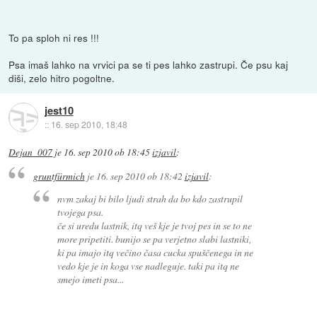
To pa sploh ni res !!!
Psa imaš lahko na vrvici pa se ti pes lahko zastrupi. Če psu kaj
diši, zelo hitro pogoltne.
jest10
::
16. sep 2010, 18:48
Dejan_007
je
16. sep 2010 ob 18:45
izjavil
:
gruntfürmich
je
16. sep 2010 ob 18:42
izjavil
:
nvm zakaj bi bilo ljudi strah da bo kdo zastrupil
tvojega psa.
če si uredu lastnik, itq veš kje je tvoj pes in se to ne
more pripetiti. bunijo se pa verjetno slabi lastniki,
ki pa imajo itq večino časa cucka spuščenega in ne
vedo kje je in koga vse nadleguje. taki pa itq ne
smejo imeti psa...