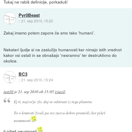
Tukaj ne rabiš definicije, porkaduš!
Pyr0Beast
::
21. sep 2010, 15:20
Zakaj imamo potem zapore če smo tako 'humani'.
Nekateri ljudje si ne zaslužijo humanosti ker nimajo istih vrednot
kakor vsi ostali in se obnašajo 'nesramno' ter destruktivno do
okolice.
BC3
::
21. sep 2010, 15:24
jest10
je
21. sep 2010 ob 15:05
izjavil
:
Ej ti, največje zlo, daj se odstrani iz tega planeta.
To o krutosti živali pa res znova dobro premisli, ker pišeš
neumnosti
ti pišeš neumnosti