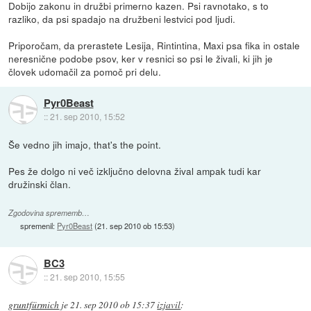
Dobijo zakonu in družbi primerno kazen. Psi ravnotako, s to
razliko, da psi spadajo na družbeni lestvici pod ljudi.
Priporočam, da prerastete Lesija, Rintintina, Maxi psa fika in ostale
neresnične podobe psov, ker v resnici so psi le živali, ki jih je
človek udomačil za pomoč pri delu.
Pyr0Beast
::
21. sep 2010, 15:52
Še vedno jih imajo, that's the point.
Pes že dolgo ni več izključno delovna žival ampak tudi kar
družinski član.
Zgodovina sprememb…
spremenil:
Pyr0Beast
(
21. sep 2010 ob 15:53
)
BC3
::
21. sep 2010, 15:55
gruntfürmich
je
21. sep 2010 ob 15:37
izjavil
: