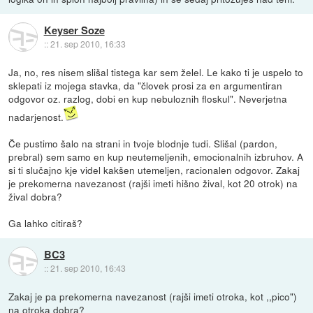
Keyser Soze
::
21. sep 2010, 16:33
Ja, no, res nisem slišal tistega kar sem želel. Le kako ti je uspelo to
sklepati iz mojega stavka, da "človek prosi za en argumentiran
odgovor oz. razlog, dobi en kup nebuloznih floskul". Neverjetna
nadarjenost.
Če pustimo šalo na strani in tvoje blodnje tudi. Slišal (pardon,
prebral) sem samo en kup neutemeljenih, emocionalnih izbruhov. A
si ti slučajno kje videl kakšen utemeljen, racionalen odgovor. Zakaj
je prekomerna navezanost (rajši imeti hišno žival, kot 20 otrok) na
žival dobra?
Ga lahko citiraš?
BC3
::
21. sep 2010, 16:43
Zakaj je pa prekomerna navezanost (rajši imeti otroka, kot ,,pico")
na otroka dobra?