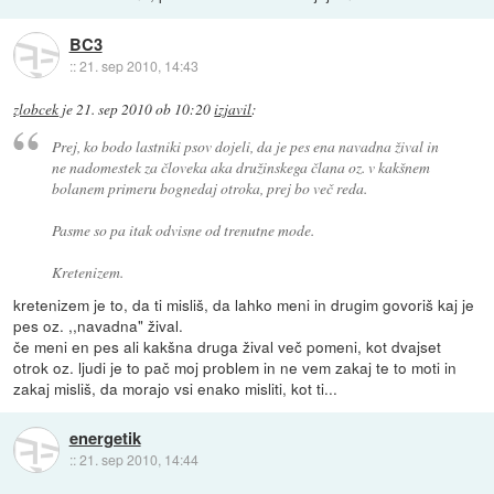
BC3
::
21. sep 2010, 14:43
zlobcek
je
21. sep 2010 ob 10:20
izjavil
:
Prej, ko bodo lastniki psov dojeli, da je pes ena navadna žival in
ne nadomestek za človeka aka družinskega člana oz. v kakšnem
bolanem primeru bognedaj otroka, prej bo več reda.
Pasme so pa itak odvisne od trenutne mode.
Kretenizem.
kretenizem je to, da ti misliš, da lahko meni in drugim govoriš kaj je
pes oz. ,,navadna" žival.
če meni en pes ali kakšna druga žival več pomeni, kot dvajset
otrok oz. ljudi je to pač moj problem in ne vem zakaj te to moti in
zakaj misliš, da morajo vsi enako misliti, kot ti...
energetik
::
21. sep 2010, 14:44