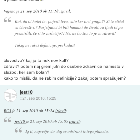
Vajenc
je
21. sep 2010 ob 15:18
izjavil
:
Kot, da bi hotel lev pojesti leva, zato ker lovi gnuja?! Si že slišal
za človeštvo? Pasjeljubci bi bili humani do živali, za ljudi bi pa
premislili, če si to zaslužijo?! Ne, ne bo šlo, to je za zdravit!
Tukaj ne rabiš definicije, porkaduš!
človeštvo? kaj je to nek nov kult?
zdravit? potem naj grem jutri do osebne zdravnice namesto v
službo, ker sem bolan?
kako to misliš, da ne rabim definicije? zakaj potem sprašujem?
jest10
::
21. sep 2010, 15:25
BC3
je
21. sep 2010 ob 15:24
izjavil
:
jest10
je
21. sep 2010 ob 15:05
izjavil
:
Ej ti, največje zlo, daj se odstrani iz tega planeta.