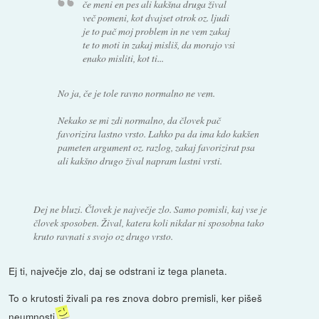
če meni en pes ali kakšna druga žival
več pomeni, kot dvajset otrok oz. ljudi
je to pač moj problem in ne vem zakaj
te to moti in zakaj misliš, da morajo vsi
enako misliti, kot ti...
No ja, če je tole ravno normalno ne vem.
Nekako se mi zdi normalno, da človek pač
favorizira lastno vrsto. Lahko pa da ima kdo kakšen
pameten argument oz. razlog, zakaj favorizirat psa
ali kakšno drugo žival napram lastni vrsti.
Dej ne bluzi. Človek je največje zlo. Samo pomisli, kaj vse je
človek sposoben. Žival, katera koli nikdar ni sposobna tako
kruto ravnati s svojo oz drugo vrsto.
Ej ti, največje zlo, daj se odstrani iz tega planeta.
To o krutosti živali pa res znova dobro premisli, ker pišeš
neumnosti