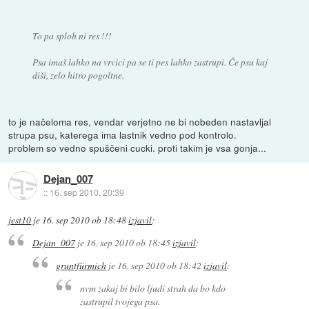
To pa sploh ni res !!!
Psa imaš lahko na vrvici pa se ti pes lahko zastrupi. Če psu kaj
diši, zelo hitro pogoltne.
to je načeloma res, vendar verjetno ne bi nobeden nastavljal
strupa psu, katerega ima lastnik vedno pod kontrolo.
problem so vedno spuščeni cucki. proti takim je vsa gonja...
Dejan_007
::
16. sep 2010, 20:39
jest10
je
16. sep 2010 ob 18:48
izjavil
:
Dejan_007
je
16. sep 2010 ob 18:45
izjavil
:
gruntfürmich
je
16. sep 2010 ob 18:42
izjavil
:
nvm zakaj bi bilo ljudi strah da bo kdo
zastrupil tvojega psa.