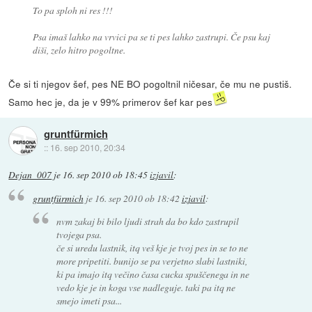
To pa sploh ni res !!!
Psa imaš lahko na vrvici pa se ti pes lahko zastrupi. Če psu kaj
diši, zelo hitro pogoltne.
Če si ti njegov šef, pes NE BO pogoltnil ničesar, če mu ne pustiš.
Samo hec je, da je v 99% primerov šef kar pes
gruntfürmich
::
16. sep 2010, 20:34
Dejan_007
je
16. sep 2010 ob 18:45
izjavil
:
gruntfürmich
je
16. sep 2010 ob 18:42
izjavil
:
nvm zakaj bi bilo ljudi strah da bo kdo zastrupil
tvojega psa.
če si uredu lastnik, itq veš kje je tvoj pes in se to ne
more pripetiti. bunijo se pa verjetno slabi lastniki,
ki pa imajo itq večino časa cucka spuščenega in ne
vedo kje je in koga vse nadleguje. taki pa itq ne
smejo imeti psa...