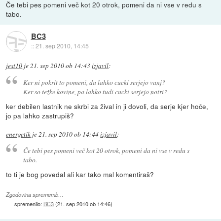
Če tebi pes pomeni več kot 20 otrok, pomeni da ni vse v redu s
tabo.
BC3
::
21. sep 2010, 14:45
jest10
je
21. sep 2010 ob 14:43
izjavil
:
Ker ni pokrit to pomeni, da lahko cucki serjejo vanj?
Ker so težke kovine, pa lahko tudi cucki serjejo notri?
ker debilen lastnik ne skrbi za žival in ji dovoli, da serje kjer hoče,
jo pa lahko zastrupiš?
energetik
je
21. sep 2010 ob 14:44
izjavil
:
Če tebi pes pomeni več kot 20 otrok, pomeni da ni vse v redu s
tabo.
to ti je bog povedal ali kar tako mal komentiraš?
Zgodovina sprememb…
spremenilo:
BC3
(
21. sep 2010 ob 14:46
)