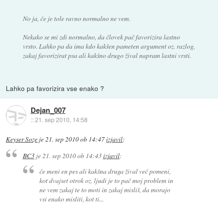
No ja, če je tole ravno normalno ne vem.
Nekako se mi zdi normalno, da človek pač favorizira lastno
vrsto. Lahko pa da ima kdo kakšen pameten argument oz. razlog,
zakaj favorizirat psa ali kakšno drugo žival napram lastni vrsti.
Lahko pa favorizira vse enako ?
Dejan_007
::
21. sep 2010, 14:58
Keyser Soze
je
21. sep 2010 ob 14:47
izjavil
:
BC3
je
21. sep 2010 ob 14:43
izjavil
:
če meni en pes ali kakšna druga žival več pomeni,
kot dvajset otrok oz. ljudi je to pač moj problem in
ne vem zakaj te to moti in zakaj misliš, da morajo
vsi enako misliti, kot ti...