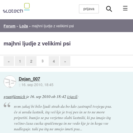
☰
Forum
»
Loža
»
majhni ljudje z velikimi psi
majhni ljudje z velikimi psi
3
«
1
2
4
»
Dejan_007
::
16. sep 2010, 18:45
gruntfürmich
je
16. sep 2010 ob 18:42
izjavil
:
nvm zakaj bi bilo ljudi strah da bo kdo zastrupil tvojega psa.
če si uredu lastnik, itq veš kje je tvoj pes in se to ne more
pripetiti. bunijo se pa verjetno slabi lastniki, ki pa imajo itq
večino časa cucka spuščenega in ne vedo kje je in koga vse
nadleguje. taki pa itq ne smejo imeti psa...