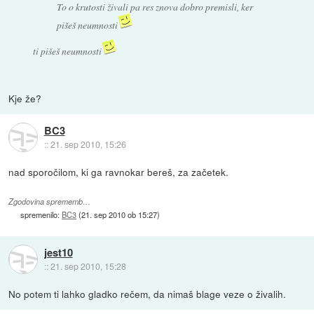
To o krutosti živali pa res znova dobro premisli, ker
pišeš neumnosti
ti pišeš neumnosti
Kje že?
BC3
::
21. sep 2010, 15:26
nad sporočilom, ki ga ravnokar bereš, za začetek.
Zgodovina sprememb…
spremenilo:
BC3
(
21. sep 2010 ob 15:27
)
jest10
::
21. sep 2010, 15:28
No potem ti lahko gladko rečem, da nimaš blage veze o živalih.