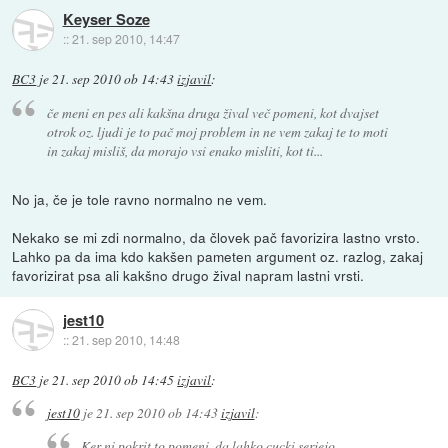
Keyser Soze
::
21. sep 2010, 14:47
BC3
je
21. sep 2010 ob 14:43
izjavil
:
če meni en pes ali kakšna druga žival več pomeni, kot dvajset
otrok oz. ljudi je to pač moj problem in ne vem zakaj te to moti
in zakaj misliš, da morajo vsi enako misliti, kot ti...
No ja, če je tole ravno normalno ne vem.
Nekako se mi zdi normalno, da človek pač favorizira lastno vrsto.
Lahko pa da ima kdo kakšen pameten argument oz. razlog, zakaj
favorizirat psa ali kakšno drugo žival napram lastni vrsti.
jest10
::
21. sep 2010, 14:48
BC3
je
21. sep 2010 ob 14:45
izjavil
:
jest10
je
21. sep 2010 ob 14:43
izjavil
:
Ker ni pokrit to pomeni, da lahko cucki serjejo