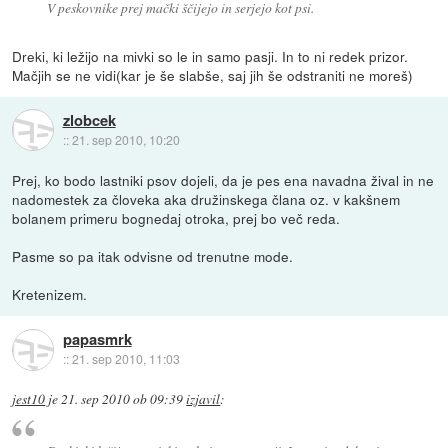
V peskovnike prej mački ščijejo in serjejo kot psi.
Dreki, ki ležijo na mivki so le in samo pasji. In to ni redek prizor.
Mačjih se ne vidi(kar je še slabše, saj jih še odstraniti ne moreš)
zlobcek
::
21. sep 2010, 10:20
Prej, ko bodo lastniki psov dojeli, da je pes ena navadna žival in ne
nadomestek za človeka aka družinskega člana oz. v kakšnem
bolanem primeru bognedaj otroka, prej bo več reda.
Pasme so pa itak odvisne od trenutne mode.
Kretenizem.
papasmrk
::
21. sep 2010, 11:03
jest10
je
21. sep 2010 ob 09:39
izjavil
: