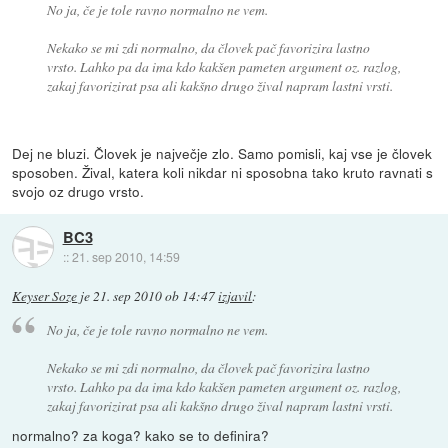
No ja, če je tole ravno normalno ne vem.
Nekako se mi zdi normalno, da človek pač favorizira lastno
vrsto. Lahko pa da ima kdo kakšen pameten argument oz. razlog,
zakaj favorizirat psa ali kakšno drugo žival napram lastni vrsti.
Dej ne bluzi. Človek je največje zlo. Samo pomisli, kaj vse je človek
sposoben. Žival, katera koli nikdar ni sposobna tako kruto ravnati s
svojo oz drugo vrsto.
BC3
::
21. sep 2010, 14:59
Keyser Soze
je
21. sep 2010 ob 14:47
izjavil
:
No ja, če je tole ravno normalno ne vem.
Nekako se mi zdi normalno, da človek pač favorizira lastno
vrsto. Lahko pa da ima kdo kakšen pameten argument oz. razlog,
zakaj favorizirat psa ali kakšno drugo žival napram lastni vrsti.
normalno? za koga? kako se to definira?