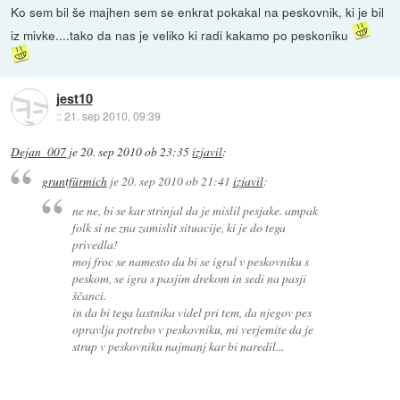
Ko sem bil še majhen sem se enkrat pokakal na peskovnik, ki je bil
iz mivke....tako da nas je veliko ki radi kakamo po peskoniku
jest10
::
21. sep 2010, 09:39
Dejan_007
je
20. sep 2010 ob 23:35
izjavil
:
gruntfürmich
je
20. sep 2010 ob 21:41
izjavil
:
ne ne, bi se kar strinjal da je mislil pesjake. ampak
folk si ne zna zamislit situacije, ki je do tega
privedla!
moj froc se namesto da bi se igral v peskovniku s
peskom, se igra s pasjim drekom in sedi na pasji
ščanci.
in da bi tega lastnika videl pri tem, da njegov pes
opravlja potrebo v peskovniku, mi verjemite da je
strup v peskovniku najmanj kar bi naredil...