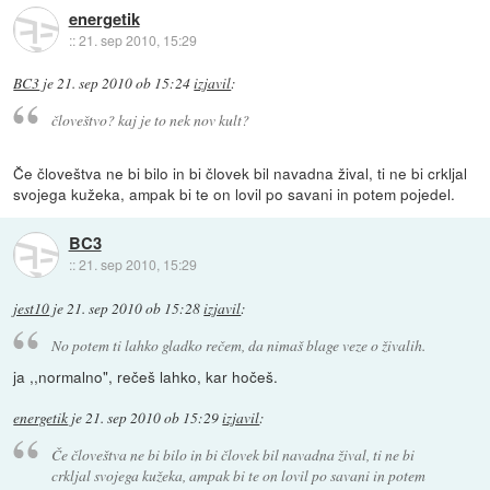
energetik
::
21. sep 2010, 15:29
BC3
je
21. sep 2010 ob 15:24
izjavil
:
človeštvo? kaj je to nek nov kult?
Če človeštva ne bi bilo in bi človek bil navadna žival, ti ne bi crkljal
svojega kužeka, ampak bi te on lovil po savani in potem pojedel.
BC3
::
21. sep 2010, 15:29
jest10
je
21. sep 2010 ob 15:28
izjavil
:
No potem ti lahko gladko rečem, da nimaš blage veze o živalih.
ja ,,normalno", rečeš lahko, kar hočeš.
energetik
je
21. sep 2010 ob 15:29
izjavil
:
Če človeštva ne bi bilo in bi človek bil navadna žival, ti ne bi
crkljal svojega kužeka, ampak bi te on lovil po savani in potem