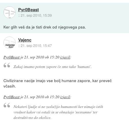
Pyr0Beast
::
21. sep 2010, 15:39
Ker glih veš da je tisti drek od njegovega psa.
Vajenc
::
21. sep 2010, 15:47
Pyr0Beast
je
21. sep 2010 ob 15:20
izjavil
:
Zakaj imamo potem zapore če smo tako 'humani'.
Civilizirane nacije imajo vse bolj humane zapore, kar preveč
včasih.
Pyr0Beast
je
21. sep 2010 ob 15:20
izjavil
:
Nekateri ljudje si ne zaslužijo humanosti ker nimajo istih
vrednot kakor vsi ostali in se obnašajo 'nesramno' ter
destruktivno do okolice.