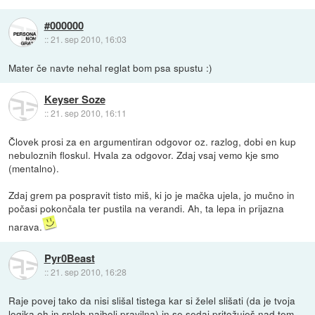
#000000
::
21. sep 2010, 16:03
Mater če navte nehal reglat bom psa spustu :)
Keyser Soze
::
21. sep 2010, 16:11
Človek prosi za en argumentiran odgovor oz. razlog, dobi en kup
nebuloznih floskul. Hvala za odgovor. Zdaj vsaj vemo kje smo
(mentalno).
Zdaj grem pa pospravit tisto miš, ki jo je mačka ujela, jo mučno in
počasi pokončala ter pustila na verandi. Ah, ta lepa in prijazna
narava.
Pyr0Beast
::
21. sep 2010, 16:28
Raje povej tako da nisi slišal tistega kar si želel slišati (da je tvoja
logika oh in sploh najbolj pravilna) in se sedaj pritožuješ nad tem.