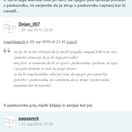
v peskovniku, mi verjemite da je strup v peskovniku najmanj kar bi
naredil...
Dejan_007
::
20. sep 2010, 23:35
gruntfürmich
je
20. sep 2010 ob 21:41
izjavil
:
ne ne, bi se kar strinjal da je mislil pesjake. ampak folk si ne zna
zamislit situacije, ki je do tega privedla!
moj froc se namesto da bi se igral v peskovniku s peskom, se igra
s pasjim drekom in sedi na pasji ščanci.
in da bi tega lastnika videl pri tem, da njegov pes opravlja
potrebo v peskovniku, mi verjemite da je strup v peskovniku
najmanj kar bi naredil...
V peskovnike prej mački ščijejo in serjejo kot psi.
papasmrk
::
21. sep 2010, 07:59