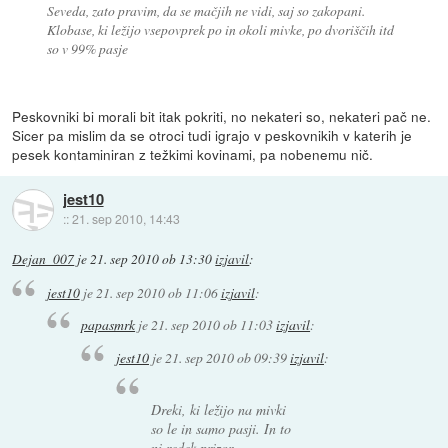
Seveda, zato pravim, da se mačjih ne vidi, saj so zakopani.
Klobase, ki ležijo vsepovprek po in okoli mivke, po dvoriščih itd
so v 99% pasje
Peskovniki bi morali bit itak pokriti, no nekateri so, nekateri pač ne.
Sicer pa mislim da se otroci tudi igrajo v peskovnikih v katerih je
pesek kontaminiran z težkimi kovinami, pa nobenemu nič.
jest10
::
21. sep 2010, 14:43
Dejan_007
je
21. sep 2010 ob 13:30
izjavil
:
jest10
je
21. sep 2010 ob 11:06
izjavil
:
papasmrk
je
21. sep 2010 ob 11:03
izjavil
:
jest10
je
21. sep 2010 ob 09:39
izjavil
:
Dreki, ki ležijo na mivki
so le in samo pasji. In to
ni redek prizor.