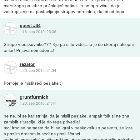
marsikoga pa lahko pričakuješ batine. In ne opravičuj, da je
zastrupljanje oz postavljanje strupov normalno, daleč od tega.
guest #44
::
16. sep 2010, 23:36
Strupe v peskovnike??? Kje pa si to videl...to je še skoraj naklepni
umor! Prijava nemudoma!
rezator
::
20. sep 2010, 21:04
Pomoje je mislil reči pesjake :)
gruntfürmich
::
20. sep 2010, 21:41
ne ne, bi se kar strinjal da je mislil pesjake. ampak folk si ne zna
zamislit situacije, ki je do tega privedla!
moj froc se namesto da bi se igral v peskovniku s peskom, se igra
s pasjim drekom in sedi na pasji ščanci.
in da bi tega lastnika videl pri tem, da njegov pes opravlja potrebo