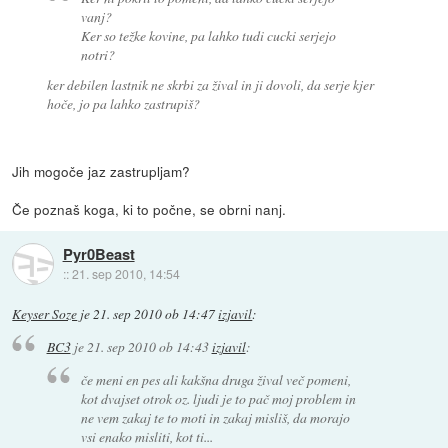
vanj?
Ker so težke kovine, pa lahko tudi cucki serjejo
notri?
ker debilen lastnik ne skrbi za žival in ji dovoli, da serje kjer
hoče, jo pa lahko zastrupiš?
Jih mogoče jaz zastrupljam?
Če poznaš koga, ki to počne, se obrni nanj.
Pyr0Beast
::
21. sep 2010, 14:54
Keyser Soze
je
21. sep 2010 ob 14:47
izjavil
:
BC3
je
21. sep 2010 ob 14:43
izjavil
:
če meni en pes ali kakšna druga žival več pomeni,
kot dvajset otrok oz. ljudi je to pač moj problem in
ne vem zakaj te to moti in zakaj misliš, da morajo
vsi enako misliti, kot ti...