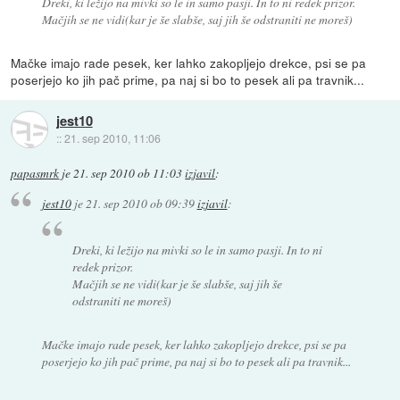
Dreki, ki ležijo na mivki so le in samo pasji. In to ni redek prizor.
Mačjih se ne vidi(kar je še slabše, saj jih še odstraniti ne moreš)
Mačke imajo rade pesek, ker lahko zakopljejo drekce, psi se pa
poserjejo ko jih pač prime, pa naj si bo to pesek ali pa travnik...
jest10
::
21. sep 2010, 11:06
papasmrk
je
21. sep 2010 ob 11:03
izjavil
:
jest10
je
21. sep 2010 ob 09:39
izjavil
:
Dreki, ki ležijo na mivki so le in samo pasji. In to ni
redek prizor.
Mačjih se ne vidi(kar je še slabše, saj jih še
odstraniti ne moreš)
Mačke imajo rade pesek, ker lahko zakopljejo drekce, psi se pa
poserjejo ko jih pač prime, pa naj si bo to pesek ali pa travnik...