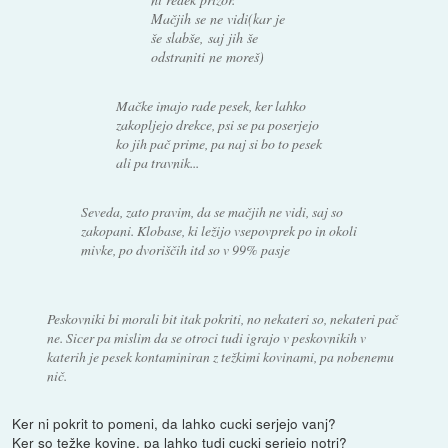
Mačjih se ne vidi(kar je
še slabše, saj jih še
odstraniti ne moreš)
Mačke imajo rade pesek, ker lahko
zakopljejo drekce, psi se pa poserjejo
ko jih pač prime, pa naj si bo to pesek
ali pa travnik...
Seveda, zato pravim, da se mačjih ne vidi, saj so
zakopani. Klobase, ki ležijo vsepovprek po in okoli
mivke, po dvoriščih itd so v 99% pasje
Peskovniki bi morali bit itak pokriti, no nekateri so, nekateri pač
ne. Sicer pa mislim da se otroci tudi igrajo v peskovnikih v
katerih je pesek kontaminiran z težkimi kovinami, pa nobenemu
nič.
Ker ni pokrit to pomeni, da lahko cucki serjejo vanj?
Ker so težke kovine, pa lahko tudi cucki serjejo notri?