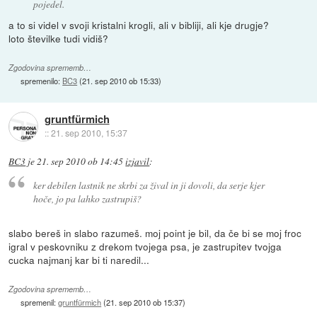
pojedel.
a to si videl v svoji kristalni krogli, ali v bibliji, ali kje drugje?
loto številke tudi vidiš?
Zgodovina sprememb…
spremenilo:
BC3
(
21. sep 2010 ob 15:33
)
gruntfürmich
::
21. sep 2010, 15:37
BC3
je
21. sep 2010 ob 14:45
izjavil
:
ker debilen lastnik ne skrbi za žival in ji dovoli, da serje kjer
hoče, jo pa lahko zastrupiš?
slabo bereš in slabo razumeš. moj point je bil, da če bi se moj froc
igral v peskovniku z drekom tvojega psa, je zastrupitev tvojga
cucka najmanj kar bi ti naredil...
Zgodovina sprememb…
spremenil:
gruntfürmich
(
21. sep 2010 ob 15:37
)