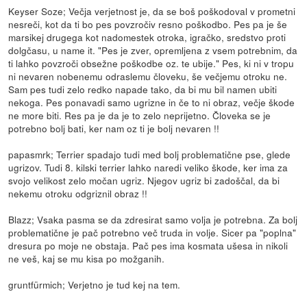
Keyser Soze; Večja verjetnost je, da se boš poškodoval v prometni
nesreči, kot da ti bo pes povzročiv resno poškodbo. Pes pa je še
marsikej drugega kot nadomestek otroka, igračko, sredstvo proti
dolgčasu, u name it. "Pes je zver, opremljena z vsem potrebnim, da
ti lahko povzroči obsežne poškodbe oz. te ubije." Pes, ki ni v tropu
ni nevaren nobenemu odraslemu človeku, še večjemu otroku ne.
Sam pes tudi zelo redko napade tako, da bi mu bil namen ubiti
nekoga. Pes ponavadi samo ugrizne in če to ni obraz, večje škode
ne more biti. Res pa je da je to zelo neprijetno. Človeka se je
potrebno bolj bati, ker nam oz ti je bolj nevaren !!
papasmrk; Terrier spadajo tudi med bolj problematične pse, glede
ugrizov. Tudi 8. kilski terrier lahko naredi veliko škode, ker ima za
svojo velikost zelo močan ugriz. Njegov ugriz bi zadoščal, da bi
nekemu otroku odgriznil obraz !!
Blazz; Vsaka pasma se da zdresirat samo volja je potrebna. Za bolj
problematične je pač potrebno več truda in volje. Sicer pa "poplna"
dresura po moje ne obstaja. Pač pes ima kosmata ušesa in nikoli
ne veš, kaj se mu kisa po možganih.
gruntfürmich; Verjetno je tud kej na tem.