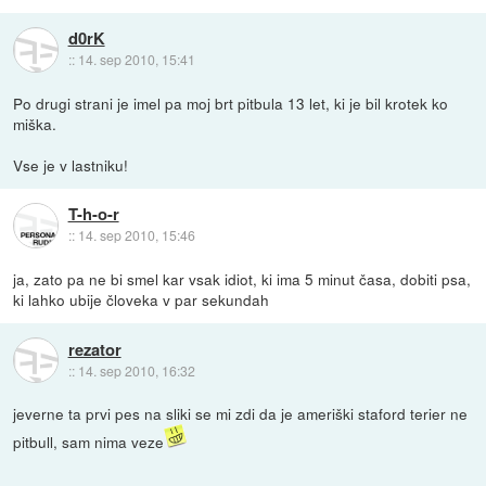
d0rK
::
14. sep 2010, 15:41
Po drugi strani je imel pa moj brt pitbula 13 let, ki je bil krotek ko
miška.
Vse je v lastniku!
T-h-o-r
::
14. sep 2010, 15:46
ja, zato pa ne bi smel kar vsak idiot, ki ima 5 minut časa, dobiti psa,
ki lahko ubije človeka v par sekundah
rezator
::
14. sep 2010, 16:32
jeverne ta prvi pes na sliki se mi zdi da je ameriški staford terier ne
pitbull, sam nima veze