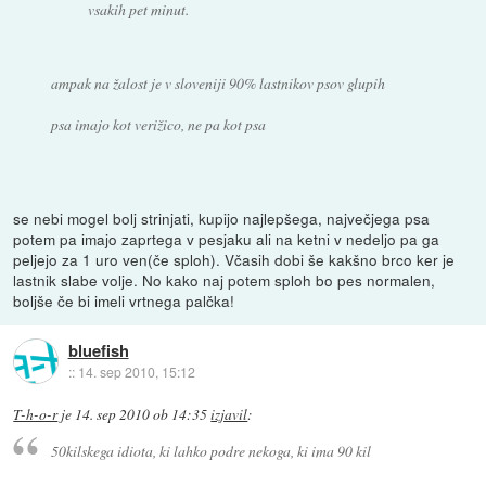
vsakih pet minut.
ampak na žalost je v sloveniji 90% lastnikov psov glupih
psa imajo kot verižico, ne pa kot psa
se nebi mogel bolj strinjati, kupijo najlepšega, največjega psa
potem pa imajo zaprtega v pesjaku ali na ketni v nedeljo pa ga
peljejo za 1 uro ven(če sploh). Včasih dobi še kakšno brco ker je
lastnik slabe volje. No kako naj potem sploh bo pes normalen,
boljše če bi imeli vrtnega palčka!
bluefish
::
14. sep 2010, 15:12
T-h-o-r
je
14. sep 2010 ob 14:35
izjavil
:
50kilskega idiota, ki lahko podre nekoga, ki ima 90 kil