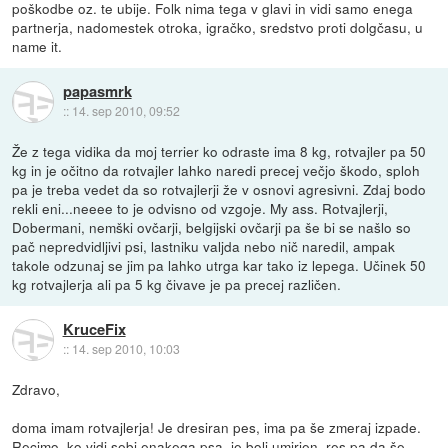
poškodbe oz. te ubije. Folk nima tega v glavi in vidi samo enega
partnerja, nadomestek otroka, igračko, sredstvo proti dolgčasu, u
name it.
papasmrk
::
14. sep 2010, 09:52
Že z tega vidika da moj terrier ko odraste ima 8 kg, rotvajler pa 50
kg in je očitno da rotvajler lahko naredi precej večjo škodo, sploh
pa je treba vedet da so rotvajlerji že v osnovi agresivni. Zdaj bodo
rekli eni...neeee to je odvisno od vzgoje. My ass. Rotvajlerji,
Dobermani, nemški ovčarji, belgijski ovčarji pa še bi se našlo so
pač nepredvidljivi psi, lastniku valjda nebo nič naredil, ampak
takole odzunaj se jim pa lahko utrga kar tako iz lepega. Učinek 50
kg rotvajlerja ali pa 5 kg čivave je pa precej različen.
KruceFix
::
14. sep 2010, 10:03
Zdravo,
doma imam rotvajlerja! Je dresiran pes, ima pa še zmeraj izpade.
Recimo, ko vidi sebi enakega psa, je bolj umirjen, res pa da še