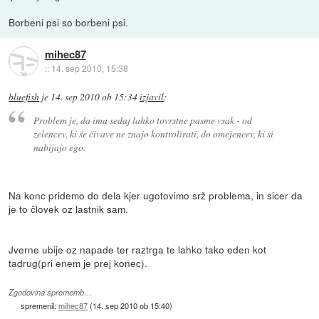
Borbeni psi so borbeni psi.
mihec87
::
14. sep 2010, 15:38
bluefish
je
14. sep 2010 ob 15:34
izjavil
:
Problem je, da ima sedaj lahko tovrstne pasme vsak - od
zelencev, ki še čivave ne znajo kontrolirati, do omejencev, ki si
nabijajo ego.
Na konc pridemo do dela kjer ugotovimo srž problema, in sicer da
je to človek oz lastnik sam.
Jverne ubije oz napade ter raztrga te lahko tako eden kot
tadrug(pri enem je prej konec).
Zgodovina sprememb…
spremenil:
mihec87
(
14. sep 2010 ob 15:40
)