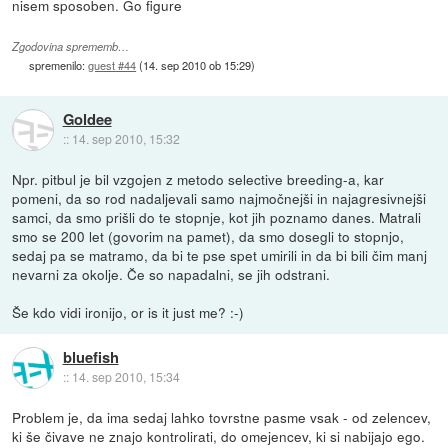
nisem sposoben. Go figure
Zgodovina sprememb…
spremenilo:
guest #44
(
14. sep 2010 ob 15:29
)
Goldee
::
14. sep 2010, 15:32
Npr. pitbul je bil vzgojen z metodo selective breeding-a, kar
pomeni, da so rod nadaljevali samo najmočnejši in najagresivnejši
samci, da smo prišli do te stopnje, kot jih poznamo danes. Matrali
smo se 200 let (govorim na pamet), da smo dosegli to stopnjo,
sedaj pa se matramo, da bi te pse spet umirili in da bi bili čim manj
nevarni za okolje. Če so napadalni, se jih odstrani.
Še kdo vidi ironijo, or is it just me? :-)
bluefish
::
14. sep 2010, 15:34
Problem je, da ima sedaj lahko tovrstne pasme vsak - od zelencev,
ki še čivave ne znajo kontrolirati, do omejencev, ki si nabijajo ego.