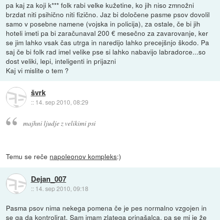
pa kaj za koji k*** folk rabi velke kužetine, ko jih niso zmnožni
brzdat niti psihično niti fizično. Jaz bi določene pasme psov dovolil
samo v posebne namene (vojska in policija), za ostale, če bi jih
hoteli imeti pa bi zaračunaval 200 € mesečno za zavarovanje, ker
se jim lahko vsak čas utrga in naredijo lahko precejšnjo škodo. Pa
saj če bi folk rad imel velike pse si lahko nabavijo labradorce...so
dost veliki, lepi, inteligenti in prijazni
Kaj vi mislite o tem ?
švrk
::
14. sep 2010, 08:29
majhni ljudje z velikimi psi
Temu se reče
napoleonov kompleks
:)
Dejan_007
::
14. sep 2010, 09:18
Pasma psov nima nekega pomena če je pes normalno vzgojen in
se ga da kontrolirat. Sam imam zlatega prinašalca, pa se mi je že