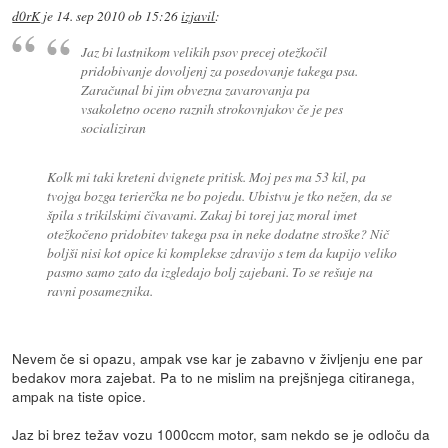
d0rK
je
14. sep 2010 ob 15:26
izjavil
:
Jaz bi lastnikom velikih psov precej otežkočil
pridobivanje dovoljenj za posedovanje takega psa.
Zaračunal bi jim obvezna zavarovanja pa
vsakoletno oceno raznih strokovnjakov če je pes
socializiran
Kolk mi taki kreteni dvignete pritisk. Moj pes ma 53 kil, pa
tvojga bozga terierčka ne bo pojedu. Ubistvu je tko nežen, da se
špila s trikilskimi čivavami. Zakaj bi torej jaz moral imet
otežkočeno pridobitev takega psa in neke dodatne stroške? Nič
boljši nisi kot opice ki komplekse zdravijo s tem da kupijo veliko
pasmo samo zato da izgledajo bolj zajebani. To se rešuje na
ravni posameznika.
Nevem če si opazu, ampak vse kar je zabavno v življenju ene par
bedakov mora zajebat. Pa to ne mislim na prejšnjega citiranega,
ampak na tiste opice.
Jaz bi brez težav vozu 1000ccm motor, sam nekdo se je odloču da