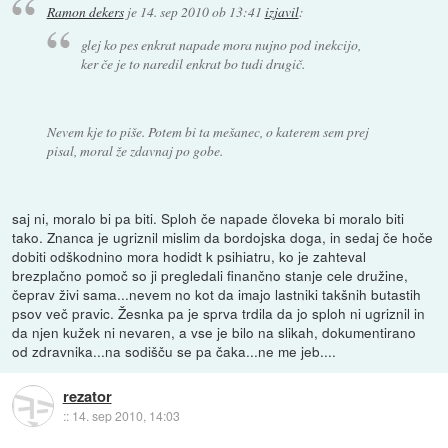
Ramon dekers
je
14. sep 2010 ob 13:41
izjavil
:
glej ko pes enkrat napade mora nujno pod inekcijo,
ker če je to naredil enkrat bo tudi drugič.
Nevem kje to piše. Potem bi ta mešanec, o katerem sem prej
pisal, moral že zdavnaj po gobe.
saj ni, moralo bi pa biti. Sploh če napade človeka bi moralo biti
tako. Znanca je ugriznil mislim da bordojska doga, in sedaj če hoče
dobiti odškodnino mora hodidt k psihiatru, ko je zahteval
brezplačno pomoč so ji pregledali finančno stanje cele družine,
čeprav živi sama...nevem no kot da imajo lastniki takšnih butastih
psov več pravic. Žesnka pa je sprva trdila da jo sploh ni ugriznil in
da njen kužek ni nevaren, a vse je bilo na slikah, dokumentirano
od zdravnika...na sodišču se pa čaka...ne me jeb....
rezator
::
14. sep 2010, 14:03