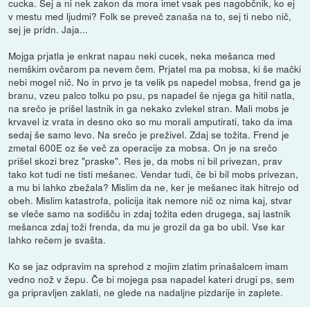
cucka. Sej a ni nek zakon da mora imet vsak pes nagobčnik, ko ej
v mestu med ljudmi? Folk se preveč zanaša na to, sej ti nebo nič,
sej je pridn. Jaja...
Mojga prjatla je enkrat napau neki cucek, neka mešanca med
nemškim ovčarom pa nevem čem. Prjatel ma pa mobsa, ki še mački
nebi mogel nič. No in prvo je ta velik ps napedel mobsa, frend ga je
branu, vzeu palco tolku po psu, ps napadel še njega ga hitil natla,
na srečo je prišel lastnik in ga nekako zvlekel stran. Mali mobs je
krvavel iz vrata in desno oko so mu morali amputirati, tako da ima
sedaj še samo levo. Na srečo je preživel. Zdaj se tožita. Frend je
zmetal 600E oz še več za operacije za mobsa. On je na srečo
prišel skozi brez "praske". Res je, da mobs ni bil privezan, prav
tako kot tudi ne tisti mešanec. Vendar tudi, če bi bil mobs privezan,
a mu bi lahko zbežala? Mislim da ne, ker je mešanec itak hitrejo od
obeh. Mislim katastrofa, policija itak nemore nič oz nima kaj, stvar
se vleče samo na sodišču in zdaj tožita eden drugega, saj lastnik
mešanca zdaj toži frenda, da mu je grozil da ga bo ubil. Vse kar
lahko rečem je svašta.
Ko se jaz odpravim na sprehod z mojim zlatim prinašalcem imam
vedno nož v žepu. Če bi mojega psa napadel kateri drugi ps, sem
ga pripravljen zaklati, ne glede na nadaljne pizdarije in zaplete.