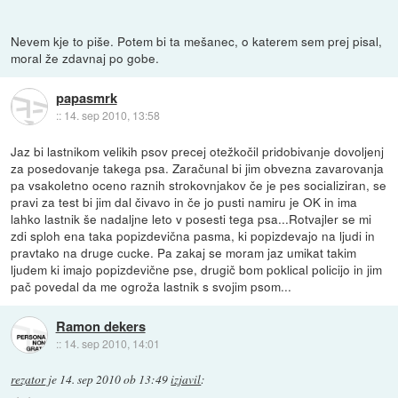
Nevem kje to piše. Potem bi ta mešanec, o katerem sem prej pisal,
moral že zdavnaj po gobe.
papasmrk
::
14. sep 2010, 13:58
Jaz bi lastnikom velikih psov precej otežkočil pridobivanje dovoljenj
za posedovanje takega psa. Zaračunal bi jim obvezna zavarovanja
pa vsakoletno oceno raznih strokovnjakov če je pes socializiran, se
pravi za test bi jim dal čivavo in če jo pusti namiru je OK in ima
lahko lastnik še nadaljne leto v posesti tega psa...Rotvajler se mi
zdi sploh ena taka popizdevična pasma, ki popizdevajo na ljudi in
pravtako na druge cucke. Pa zakaj se moram jaz umikat takim
ljudem ki imajo popizdevične pse, drugič bom poklical policijo in jim
pač povedal da me ogroža lastnik s svojim psom...
Ramon dekers
::
14. sep 2010, 14:01
rezator
je
14. sep 2010 ob 13:49
izjavil
: