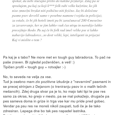
spokal, da nebi slučajno prišlo do kakšne pizdarije. Zdaj pa se
sprašujem, pa kaj za koji k*** folk rabi velke kužetine, ko jih
niso zmnožni brzdat niti psihično niti fizično. Jaz bi določene
pasme psov dovolil samo v posebne namene (vojska in policija),
za ostale, če bi jih hoteli imeti pa bi zaračunaval 200 € mesečno
za zavarovanje, ker se jim lahko vsak čas utrga in naredijo lahko
precejšnjo škodo. Pa saj če bi folk rad imel velike pse si lahko
nabavijo labradorce...so dost veliki, lepi, inteligenti in prijazni
Kaj vi mislite o tem ?
Pa kaj je s tabo? Ne more met en tough guy labradorca. To pač ne
paše zraven. Bi zgledal poženščen, a veš! :)
Tipičen profil = tough guy + rotvajler :-)
No, to seveda ne velja za vse.
Tud js osebno mam zlo pozitivne izkušnje z "nevarnimi" pasmami in
se precej strinjam z Dejanom (o treniranju psov in o malih tečnih
mešancih). Zdej druga stvar pa je to, ko majo taki tipi te pse res
samo za okras, ko grejo v mesto, pa se mal pokažejo, drugače pa
pes sameva doma in grize in trga vse kar mu pride pred gobec.
Vendar pa psu res ne moreš nikoli zaupati, tudi če je še tako
zdresiran. Lepega dne bo tak pes napadel lastnika.