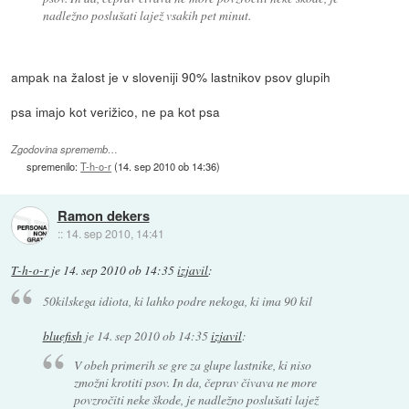
nadležno poslušati lajež vsakih pet minut.
ampak na žalost je v sloveniji 90% lastnikov psov glupih
psa imajo kot verižico, ne pa kot psa
Zgodovina sprememb…
spremenilo:
T-h-o-r
(
14. sep 2010 ob 14:36
)
Ramon dekers
::
14. sep 2010, 14:41
T-h-o-r
je
14. sep 2010 ob 14:35
izjavil
:
50kilskega idiota, ki lahko podre nekoga, ki ima 90 kil
bluefish
je
14. sep 2010 ob 14:35
izjavil
:
V obeh primerih se gre za glupe lastnike, ki niso
zmožni krotiti psov. In da, čeprav čivava ne more
povzročiti neke škode, je nadležno poslušati lajež