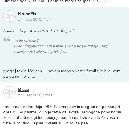
But then again, saj tudi ljudem ne moreš zaupat 100% :-/
KruceFix
::
14. sep 2010, 11:44
bender rodri
je
14. sep 2010 ob 10:10
izjavil
:
url do raziskav?
glede odtrganosti pa niti ti mali-živc psi ne zaostajajo... razni
kokeršpanjeli zelo radi grickajo...
preglej revije Moj pes ... nevem točno v kateri številki je bilo, vem
pa da sem bral ...
Blazz
::
14. sep 2010, 12:23
ravno nasprotno dejan007. Pasma psov ima ogromen pomen pri
dresuri. So pasme, ki jih je težje oz. skoraj nemogoče popolnoma
zdresirati. Kinologi tudi ločujejo pasme na tiste zveste človeku in
tiste, ki to niso. Ti piše v vsaki 101 bukli za pse.