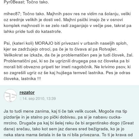
Pyr0Beast; Točno tako.
mihec87; Točno tako. Majhnih psov res ne vidim na šolanju, veliki
oz srednje velikih je dosti več. Majhni psički imajo že v osnovi
komplek majhnosti in se zelo radi zaganjajo v večje pse, takrat pa
lahko pride tudi do katastrofe.
Psi, (kateri koli) MORAJO biti privezani v urbanih naseljih sploh,
kjer se zadržujejo otroci, pa če je to čivava al pa Rotvajler.
Velikokrat se izkaže, da če je problematičen pes je tudi človek, žal.
Problematični psi, ki so že ugriznili drugega psa oz človeka pa bi
morali biti obvezno pripeti ter imeti nagobčnik. Ne krivimo psov, ki
so zagrešili ugriz oz še kaj hujšega temveč lastnika. Pes je odras
človeka, lastnika !!!
rezator
::
14. sep 2010, 13:39
Ja to tudi mene zanima, kaj ti če tak velik cucek. Mogoče ma tip
pizdarije in je stalno po pički dobivau, pa si je nabavu cucka-
mrcino. Drugače pa kaj bi šelej reku če bi argentinsko dogo (Great
dane) srečau, tako kot sem jaz danes sred bežigrada, ko je jo
neka stara mama šetala in še ta ni bila privezana. To ti je krava od