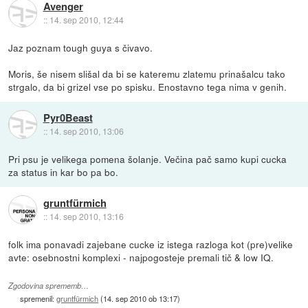
Avenger
::
14. sep 2010, 12:44
Jaz poznam tough guya s čivavo.
Moris, še nisem slišal da bi se kateremu zlatemu prinašalcu tako
strgalo, da bi grizel vse po spisku. Enostavno tega nima v genih.
Pyr0Beast
::
14. sep 2010, 13:06
Pri psu je velikega pomena šolanje. Večina pač samo kupi cucka
za status in kar bo pa bo.
gruntfürmich
::
14. sep 2010, 13:16
folk ima ponavadi zajebane cucke iz istega razloga kot (pre)velike
avte: osebnostni komplexi - najpogosteje premali tič & low IQ.
Zgodovina sprememb…
spremenil:
gruntfürmich
(
14. sep 2010 ob 13:17
)