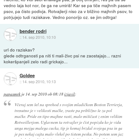
vedno laja kot nor, če ga ne umiriš! Kar se pa tiče majhnih pasem
psov, pa čisto podivja. Rotvajlerji niso za v bližino majhnih psov, to
potrjujejo tudi raziskave. Vedno ponorijo oz. se jim odtrga!
bender rodri
::
14. sep 2010, 10:10
url do raziskav?
glede odtrganosti pa niti ti mali-živc psi ne zaostajajo... razni
kokeršpanjeli zelo radi grickajo...
Goldee
::
14. sep 2010, 10:13
papasmrk
je
14. sep 2010 ob 08:18
izjavil
:
Včeraj sem šel na sprehod s svojim mladičkom Boston Terrierja,
trenutno je v velikosti mačke, zraste pa približno še za pol
mačke. Pride en tipo majhne rasti, malo mišičast z enim velikim
Rotweillerjom. Uglavnem ta rotvajler je čist popizdu ko je vidu
unga mojga malega cucka, tip je komaj brzdal svojega psa in ga
je pes nekaj cajta malo vlekel po tistem pesku. No potem sem jaz