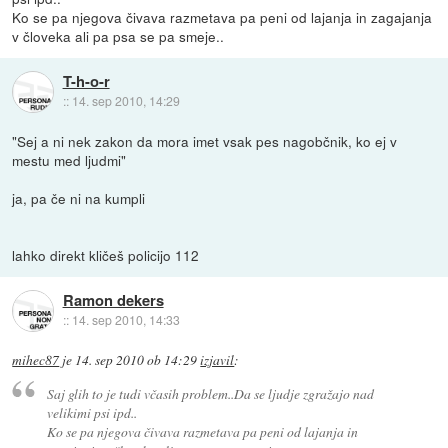
Ko se pa njegova čivava razmetava pa peni od lajanja in zagajanja
v človeka ali pa psa se pa smeje..
T-h-o-r
::
14. sep 2010, 14:29
"Sej a ni nek zakon da mora imet vsak pes nagobčnik, ko ej v
mestu med ljudmi"
ja, pa če ni na kumpli
lahko direkt kličeš policijo 112
Ramon dekers
::
14. sep 2010, 14:33
mihec87
je
14. sep 2010 ob 14:29
izjavil
:
Saj glih to je tudi včasih problem..Da se ljudje zgražajo nad
velikimi psi ipd..
Ko se pa njegova čivava razmetava pa peni od lajanja in