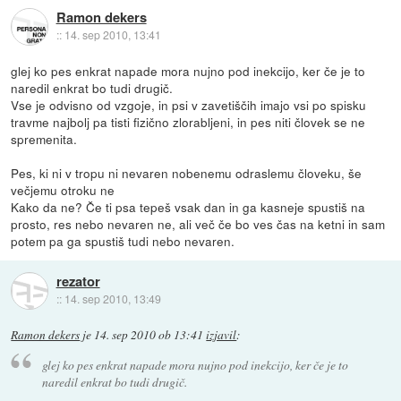
Ramon dekers
::
14. sep 2010, 13:41
glej ko pes enkrat napade mora nujno pod inekcijo, ker če je to
naredil enkrat bo tudi drugič.
Vse je odvisno od vzgoje, in psi v zavetiščih imajo vsi po spisku
travme najbolj pa tisti fizično zlorabljeni, in pes niti človek se ne
spremenita.
Pes, ki ni v tropu ni nevaren nobenemu odraslemu človeku, še
večjemu otroku ne
Kako da ne? Če ti psa tepeš vsak dan in ga kasneje spustiš na
prosto, res nebo nevaren ne, ali več če bo ves čas na ketni in sam
potem pa ga spustiš tudi nebo nevaren.
rezator
::
14. sep 2010, 13:49
Ramon dekers
je
14. sep 2010 ob 13:41
izjavil
:
glej ko pes enkrat napade mora nujno pod inekcijo, ker če je to
naredil enkrat bo tudi drugič.