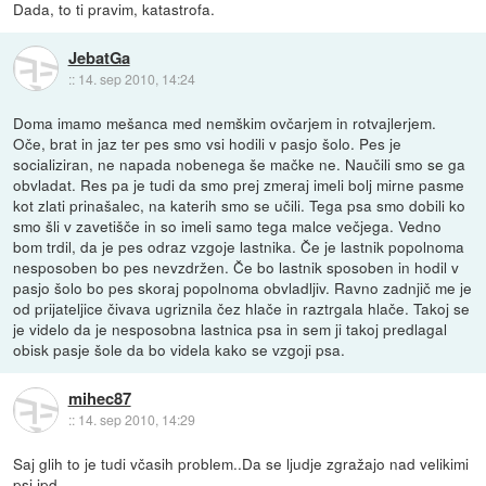
Dada, to ti pravim, katastrofa.
JebatGa
::
14. sep 2010, 14:24
Doma imamo mešanca med nemškim ovčarjem in rotvajlerjem.
Oče, brat in jaz ter pes smo vsi hodili v pasjo šolo. Pes je
socializiran, ne napada nobenega še mačke ne. Naučili smo se ga
obvladat. Res pa je tudi da smo prej zmeraj imeli bolj mirne pasme
kot zlati prinašalec, na katerih smo se učili. Tega psa smo dobili ko
smo šli v zavetišče in so imeli samo tega malce večjega. Vedno
bom trdil, da je pes odraz vzgoje lastnika. Če je lastnik popolnoma
nesposoben bo pes nevzdržen. Če bo lastnik sposoben in hodil v
pasjo šolo bo pes skoraj popolnoma obvladljiv. Ravno zadnjič me je
od prijateljice čivava ugriznila čez hlače in raztrgala hlače. Takoj se
je videlo da je nesposobna lastnica psa in sem ji takoj predlagal
obisk pasje šole da bo videla kako se vzgoji psa.
mihec87
::
14. sep 2010, 14:29
Saj glih to je tudi včasih problem..Da se ljudje zgražajo nad velikimi
psi ipd..