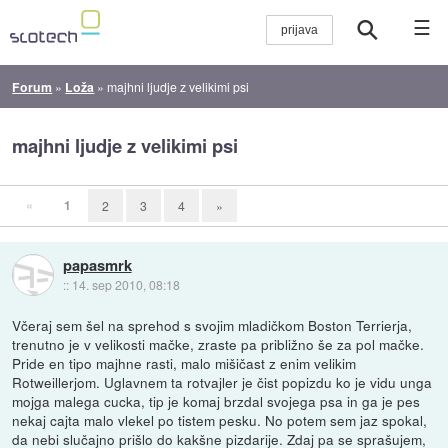
☰
Forum
»
Loža
»
majhni ljudje z velikimi psi
majhni ljudje z velikimi psi
«
1
2
3
4
»
papasmrk
::
14. sep 2010, 08:18
Včeraj sem šel na sprehod s svojim mladičkom Boston Terrierja,
trenutno je v velikosti mačke, zraste pa približno še za pol mačke.
Pride en tipo majhne rasti, malo mišičast z enim velikim
Rotweillerjom. Uglavnem ta rotvajler je čist popizdu ko je vidu unga
mojga malega cucka, tip je komaj brzdal svojega psa in ga je pes
nekaj cajta malo vlekel po tistem pesku. No potem sem jaz spokal,
da nebi slučajno prišlo do kakšne pizdarije. Zdaj pa se sprašujem,