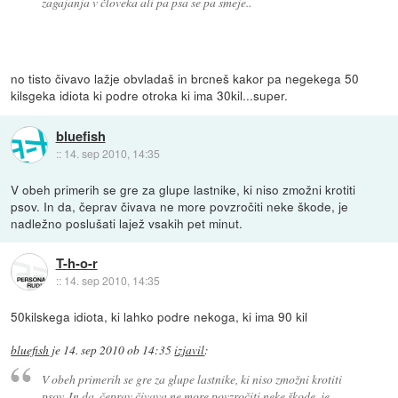
zagajanja v človeka ali pa psa se pa smeje..
no tisto čivavo lažje obvladaš in brcneš kakor pa negekega 50
kilsgeka idiota ki podre otroka ki ima 30kil...super.
bluefish
::
14. sep 2010, 14:35
V obeh primerih se gre za glupe lastnike, ki niso zmožni krotiti
psov. In da, čeprav čivava ne more povzročiti neke škode, je
nadležno poslušati lajež vsakih pet minut.
T-h-o-r
::
14. sep 2010, 14:35
50kilskega idiota, ki lahko podre nekoga, ki ima 90 kil
bluefish
je
14. sep 2010 ob 14:35
izjavil
:
V obeh primerih se gre za glupe lastnike, ki niso zmožni krotiti
psov. In da, čeprav čivava ne more povzročiti neke škode, je