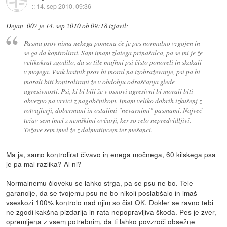
::
14. sep 2010, 09:36
Dejan_007
je
14. sep 2010 ob 09:18
izjavil
:
Pasma psov nima nekega pomena če je pes normalno vzgojen in
se ga da kontrolirat. Sam imam zlatega prinašalca, pa se mi je že
velikokrat zgodilo, da so tile majhni psi čisto ponoreli in skakali
v mojega. Vsak lastnik psov bi moral na izobraževanje, psi pa bi
morali biti kontrolirani že v obdobju odraščanja glede
agresivnosti. Psi, ki bi bili že v osnovi agresivni bi morali biti
obvezno na vrvici z nagobčnikom. Imam veliko dobrih izkušenj z
rotvajlerji, dobermani in ostalimi "nevarnimi" pasmami. Največ
težav sem imel z nemškimi ovčarji, ker so zelo nepredvidljivi.
Težave sem imel že z dalmatincem ter mešanci.
Ma ja, samo kontrolirat čivavo in enega močnega, 60 kilskega psa
je pa mal razlika? Al ni?
Normalnemu človeku se lahko strga, pa se psu ne bo. Tele
garancije, da se tvojemu psu ne bo nikoli poslabšalo in imaš
vseskozi 100% kontrolo nad njim so čist OK. Dokler se ravno tebi
ne zgodi kakšna pizdarija in rata nepopravljiva škoda. Pes je zver,
opremljena z vsem potrebnim, da ti lahko povzroči obsežne