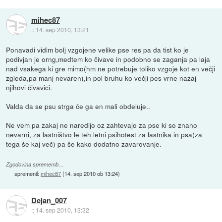
mihec87
::
14. sep 2010, 13:21
Ponavadi vidim bolj vzgojene velike pse res pa da tist ko je
podivjan je orng,medtem ko čivave in podobno se zaganja pa laja
nad vsakega ki gre mimo(hm ne potrebuje toliko vzgoje kot en večji
zgleda,pa manj nevaren),in pol bruhu ko večji pes vrne nazaj
njihovi čivavici.
Valda da se psu strga če ga en mali obdeluje..
Ne vem pa zakaj ne naredijo oz zahtevajo za pse ki so znano
nevarni, za lastništvo le teh letni psihotest za lastnika in psa(za
tega še kaj več) pa še kako dodatno zavarovanje.
Zgodovina sprememb…
spremenil:
mihec87
(
14. sep 2010 ob 13:24
)
Dejan_007
::
14. sep 2010, 13:32