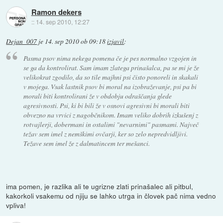
Ramon dekers
::
14. sep 2010, 12:27
Dejan_007
je
14. sep 2010 ob 09:18
izjavil
:
Pasma psov nima nekega pomena če je pes normalno vzgojen in
se ga da kontrolirat. Sam imam zlatega prinašalca, pa se mi je že
velikokrat zgodilo, da so tile majhni psi čisto ponoreli in skakali
v mojega. Vsak lastnik psov bi moral na izobraževanje, psi pa bi
morali biti kontrolirani že v obdobju odraščanja glede
agresivnosti. Psi, ki bi bili že v osnovi agresivni bi morali biti
obvezno na vrvici z nagobčnikom. Imam veliko dobrih izkušenj z
rotvajlerji, dobermani in ostalimi "nevarnimi" pasmami. Največ
težav sem imel z nemškimi ovčarji, ker so zelo nepredvidljivi.
Težave sem imel že z dalmatincem ter mešanci.
ima pomen, je razlika ali te ugrizne zlati prinašalec ali pitbul,
kakorkoli vsakemu od njiju se lahko utrga in človek pač nima vedno
vpliva!