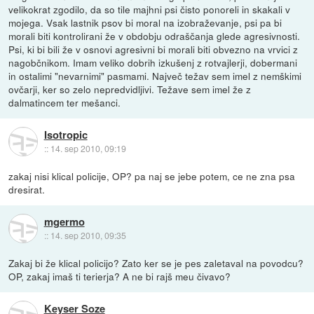
velikokrat zgodilo, da so tile majhni psi čisto ponoreli in skakali v
mojega. Vsak lastnik psov bi moral na izobraževanje, psi pa bi
morali biti kontrolirani že v obdobju odraščanja glede agresivnosti.
Psi, ki bi bili že v osnovi agresivni bi morali biti obvezno na vrvici z
nagobčnikom. Imam veliko dobrih izkušenj z rotvajlerji, dobermani
in ostalimi "nevarnimi" pasmami. Največ težav sem imel z nemškimi
ovčarji, ker so zelo nepredvidljivi. Težave sem imel že z
dalmatincem ter mešanci.
Isotropic
::
14. sep 2010, 09:19
zakaj nisi klical policije, OP? pa naj se jebe potem, ce ne zna psa
dresirat.
mgermo
::
14. sep 2010, 09:35
Zakaj bi že klical policijo? Zato ker se je pes zaletaval na povodcu?
OP, zakaj imaš ti terierja? A ne bi rajš meu čivavo?
Keyser Soze