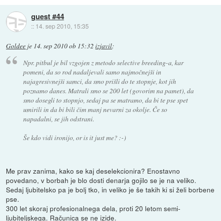
guest #44
::
14. sep 2010, 15:35
Goldee
je
14. sep 2010 ob 15:32
izjavil
:
Npr. pitbul je bil vzgojen z metodo selective breeding-a, kar
pomeni, da so rod nadaljevali samo najmočnejši in
najagresivnejši samci, da smo prišli do te stopnje, kot jih
poznamo danes. Matrali smo se 200 let (govorim na pamet), da
smo dosegli to stopnjo, sedaj pa se matramo, da bi te pse spet
umirili in da bi bili čim manj nevarni za okolje. Če so
napadalni, se jih odstrani.
Še kdo vidi ironijo, or is it just me? :-)
Me prav zanima, kako se kaj deselekcionira? Enostavno
povedano, v borbah je blo dosti denarja gojilo se je na veliko.
Sedaj ljubitelsko pa je bolj tko, in veliko je še takih ki si želi borbene
pse.
300 let skoraj profesionalnega dela, proti 20 letom semi-
ljubiteljskega. Računica se ne izide.