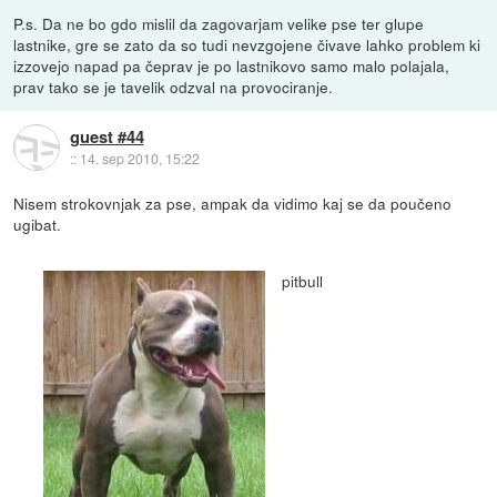
P.s. Da ne bo gdo mislil da zagovarjam velike pse ter glupe
lastnike, gre se zato da so tudi nevzgojene čivave lahko problem ki
izzovejo napad pa čeprav je po lastnikovo samo malo polajala,
prav tako se je tavelik odzval na provociranje.
guest #44
::
14. sep 2010, 15:22
Nisem strokovnjak za pse, ampak da vidimo kaj se da poučeno
ugibat.
pitbull