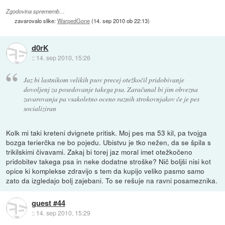
Zgodovina sprememb…
zavarovalo slike:
WarpedGone
(
14. sep 2010 ob 22:13
)
d0rK
::
14. sep 2010, 15:26
Jaz bi lastnikom velikih psov precej otežkočil pridobivanje
dovoljenj za posedovanje takega psa. Zaračunal bi jim obvezna
zavarovanja pa vsakoletno oceno raznih strokovnjakov če je pes
socializiran
Kolk mi taki kreteni dvignete pritisk. Moj pes ma 53 kil, pa tvojga
bozga terierčka ne bo pojedu. Ubistvu je tko nežen, da se špila s
trikilskimi čivavami. Zakaj bi torej jaz moral imet otežkočeno
pridobitev takega psa in neke dodatne stroške? Nič boljši nisi kot
opice ki komplekse zdravijo s tem da kupijo veliko pasmo samo
zato da izgledajo bolj zajebani. To se rešuje na ravni posameznika.
guest #44
::
14. sep 2010, 15:29