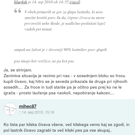
bluefish
je
14. sep 2010 ob 14:35
izjavil
:
V obeh primerih se gre za glupe lastnike, ki niso
zmožni krotiti psov. In da, čeprav čivava ne more
povzročiti neke škode, je nadležno poslušati lajež
vsakih pet minut.
ampak na žalost je v sloveniji 90% lastnikov psov glupih
psa imajo kot verižico, ne pa kot psa
Ja, se strinjam.
Zanimiva situacija je recimo pri nas - v sosednjem bloku so frocu
kupili čivavo, kaj hitro se je seveda prikazala še druga pri njihovih
sosedih,... Za froce in tudi starše pa je očitno pes prej ko ne le
igrača - prosto laufanje psa naokoli, nepobiranje kakcev,...
mihec87
::
14. sep 2010, 15:16
Ko tista par kilska čivava všene, več kilskega vemo kaj se zgodi, in
pol lastnik čivavo zagrabi ta več kilski pes pa vse skupaj..