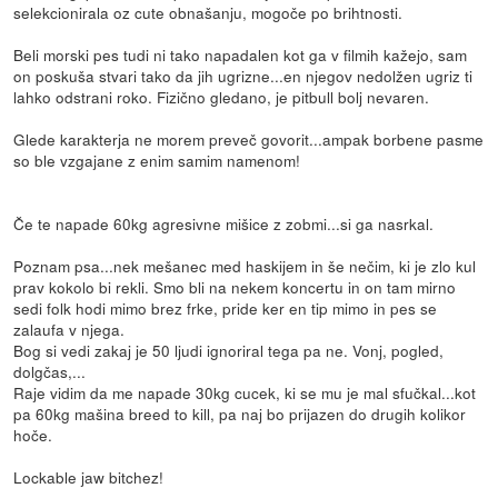
selekcionirala oz cute obnašanju, mogoče po brihtnosti.
Beli morski pes tudi ni tako napadalen kot ga v filmih kažejo, sam
on poskuša stvari tako da jih ugrizne...en njegov nedolžen ugriz ti
lahko odstrani roko. Fizično gledano, je pitbull bolj nevaren.
Glede karakterja ne morem preveč govorit...ampak borbene pasme
so ble vzgajane z enim samim namenom!
Če te napade 60kg agresivne mišice z zobmi...si ga nasrkal.
Poznam psa...nek mešanec med haskijem in še nečim, ki je zlo kul
prav kokolo bi rekli. Smo bli na nekem koncertu in on tam mirno
sedi folk hodi mimo brez frke, pride ker en tip mimo in pes se
zalaufa v njega.
Bog si vedi zakaj je 50 ljudi ignoriral tega pa ne. Vonj, pogled,
dolgčas,...
Raje vidim da me napade 30kg cucek, ki se mu je mal sfučkal...kot
pa 60kg mašina breed to kill, pa naj bo prijazen do drugih kolikor
hoče.
Lockable jaw bitchez!